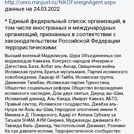
http://unro.minjust.ru/NKOForeignAgent.aspx
данные на
24.03.2022
* Единый федеральный список организаций, в
том числе иностранных и международных
организаций, признанных в соответствии с
законодательством Российской Федерации
террористическими:
Высший военный Маджлисуль Шура Объединенных сил
моджахедов Кавказа, Конгресс народов Ичкерии и
Дагестана, База, Асбат аль-Ансар, Священная война,
Исламская группа, Братья-мусульмане, Партия исламского
освобождения, Лашкар-И-Тайба, Исламская группа,
Движение Талибан, Исламская партия Туркестана,
Общество социальных реформ, Общество возрождения
исламского наследия, Дом двух святых, Джунд аш-Шам,
Исламский джихад, Аль-Каида, Имарат Кавказ, АБТО,
Правый сектор, Исламское государство, Джабха аль-
Нусра ли-Ахль аш-Шам, Народное ополчение имени К.
Минина и Д. Пожарского, Аджр от Аллаха Субхану уа
Тагьаля SHAM, АУМ Синрике, Муджахеды джамаата Ат-
Тавхида Валь-Джихад, Чистопольский Джамаат, Рохнамо
ба суи давлати исломи, Террористическое сообщество