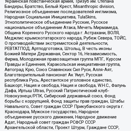
Украинская повстанческая армия, Тризуб им. Степана
Бандеры, Братство, Белый Крест, Misanthropic division,
Религиозное объединение последователей инглиизма,
Народная Социальная Инициатива, TulaSkins,
Этнополитическое объединение Русские, Русское
национальное объединение Атака, Мечеть Мирмамеда,
Община Коренного Русского народа г. Астрахани, ВОЛЯ,
Меджлис крымскотатарского народа, Рубеж Севера, ТОЙС,
О противодействии экстремистской деятельности,
РЕВТАТПОД, Артподготовка, Штольц, В честь иконы
Божией Матери Державная, Сектор 16, Независимость,
Фирма, Молодежная правозащитная группа МПГ, Курсом
Правды и Единения, Каракольская инициативная группа,
Автоград Крю, Союз Славянских Сил Руси, Алля-Аят,
Благотворительный пансионат Ак Умут, Русская
республика Русь, Арестантское уголовное единство,
Башкорт, Нация и свобода, Нация и свобода, W.H.С., Фалунь
Дафа, Иртыш Ultras, Русский Патриотический клуб-
Новокузнецк/РПК, Сибирский державный союз, Фонд
борьбы с коррупцией, Фонд защиты прав граждан, Штабы
Навального, Совет граждан СССР Прикубанского округа г.
Краснодара, Мужское государство, Народное
объединение русского движения, Народное движение
Адат, Народный совет граждан РСФСР СССР
Архангельской области, Проект Штурм, Граждане СССР,