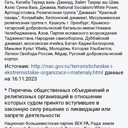
Сеть, Катиба Таухид валь-Джихад, Хайят Тахрир аш-Шам,
Ахлю Сунна Валь Джамаа, National Socialism/White Power,
Артподготовка, Религиозная группа “Джамаат “Красный
пахарь”, Колумбайн, Хатлонский джамаат, Мусульманская
религиозная группа п. Кушкуль г. Оренбург, Крымско-
татарский добровольческий батальон имени Номана
Челебиджихана, Азов, Партия исламского возрождения
Таджикистана, Народная самооборона, Дуббайский
джамаат, московская ячейка, Батал-Хаджи Белхороев,
Маньяки Культ Убийц, Молодёжь Которая Улыбается,
Легион Свобода России, Айдар, Русский добровольческий
корпус
Источник:
http://nac.gov.ru/terroristicheskie-i-
ekstremistskie-organizacii-i-materialy.html
данные
на
16.11.2023
* Перечень общественных объединений и
религиозных организаций в отношении
которых судом принято вступившее в
законную силу решение о ликвидации или
запрете деятельности:
Национал-большевистская партия, ВЕК РА, Рада земли