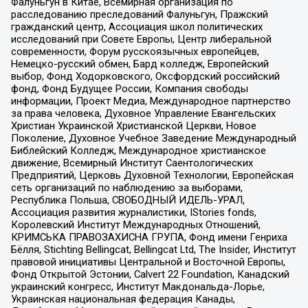
Фалуньгун в Китае, Всемирная организация по
расследованию преследований Фалуньгун, Пражский
гражданский центр, Ассоциация школ политических
исследований при Совете Европы, Центр либеральной
современности, Форум русскоязычных европейцев,
Немецко-русский обмен, Бард колледж, Европейский
выбор, Фонд Ходорковского, Оксфордский российский
фонд, Фонд Будущее России, Компания свободы
информации, Проект Медиа, Международное партнерство
за права человека, Духовное Управление Евангельских
Христиан Украинской Христианской Церкви, Новое
Поколение, Духовное Учебное Заведение Международный
Библейский Колледж, Международное христианское
движение, Всемирный Институт Саентологических
Предприятий, Церковь Духовной Технологии, Европейская
сеть организаций по наблюдению за выборами,
Республика Польша, СВОБОДНЫЙ ИДЕЛЬ-УРАЛ,
Ассоциация развития журналистики, IStories fonds,
Королевский Институт Международных Отношений,
КРИМСЬКА ПРАВОЗАХИСНА ГРУПА, Фонд имени Генриха
Бёлля, Stichting Bellingcat, Bellingcat Ltd, The Insider, Институт
правовой инициативы Центральной и Восточной Европы,
Фонд Открытой Эстонии, Calvert 22 Foundation, Канадский
украинский конгресс, Институт Макдональда-Лорье,
Украинская национальная федерация Канады,