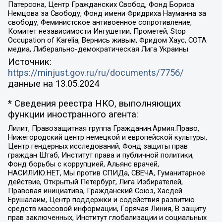
Патерсона, Центр Гражданских Свобод, Фонд Бориса
Немцова за Свободу, Фонд имени Фридриха Науманна за
свободу, Феминистское антивоенное сопротивление,
Комитет независимости Ингушетии, Прометей, Stop
Occupation of Karelia, Вернись живым, Фридом Хаус, СОТА
медиа, Либерально-демократическая Лига Украины
Источник:
https://minjust.gov.ru/ru/documents/7756/
данные на
13.05.2024
* Сведения реестра НКО, выполняющих
функции иностранного агента:
Лилит, Правозащитная группа Гражданин.Армия.Право,
Нижегородский центр немецкой и европейской культуры,
Центр гендерных исследований, Фонд защиты прав
граждан Штаб, Институт права и публичной политики,
Фонд борьбы с коррупцией, Альянс врачей,
НАСИЛИЮ.НЕТ, Мы против СПИДа, СВЕЧА, Гуманитарное
действие, Открытый Петербург, Лига Избирателей,
Правовая инициатива, Гражданский Союз, Хасдей
Ерушалаим, Центр поддержки и содействия развитию
средств массовой информации, Горячая Линия, В защиту
прав заключенных, Институт глобализации и социальных