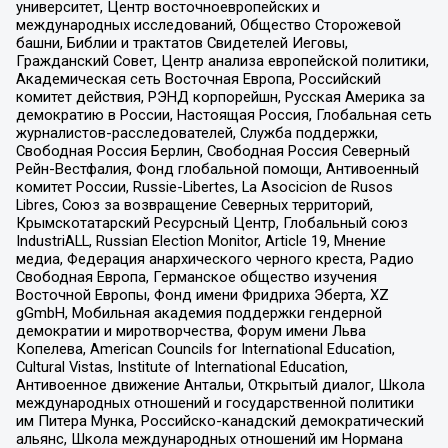
университет, Центр восточноевропейских и
международных исследований, Общество Сторожевой
башни, Библии и трактатов Свидетелей Иеговы,
Гражданский Совет, Центр анализа европейской политики,
Академическая сеть Восточная Европа, Российский
комитет действия, РЭНД корпорейшн, Русская Америка за
демократию в России, Настоящая Россия, Глобальная сеть
журналистов-расследователей, Служба поддержки,
Свободная Россия Берлин, Свободная Россия Северный
Рейн-Вестфалия, Фонд глобальной помощи, Антивоенный
комитет России, Russie-Libertes, La Asocicion de Rusos
Libres, Союз за возвращение Северных территорий,
Крымскотатарский Ресурсный Центр, Глобальный союз
IndustriALL, Russian Election Monitor, Article 19, Мнение
медиа, Федерация анархического черного креста, Радио
Свободная Европа, Германское общество изучения
Восточной Европы, Фонд имени Фридриха Эберта, XZ
gGmbH, Мобильная академия поддержки гендерной
демократии и миротворчества, Форум имени Льва
Копелева, American Councils for International Education,
Cultural Vistas, Institute of International Education,
Антивоенное движение Антальи, Открытый диалог, Школа
международных отношений и государственной политики
им Питера Мунка, Российско-канадский демократический
альянс, Школа международных отношений им Нормана