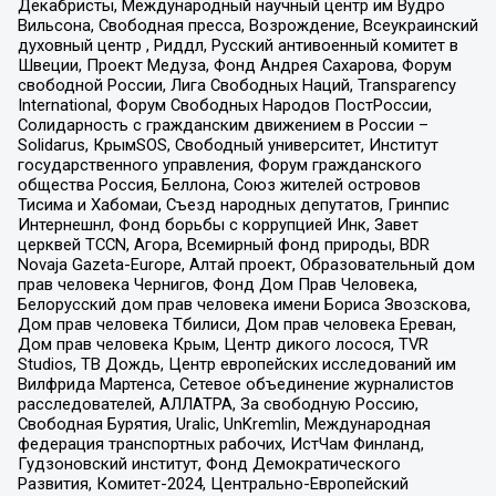
Декабристы, Международный научный центр им Вудро
Вильсона, Свободная пресса, Возрождение, Всеукраинский
духовный центр , Риддл, Русский антивоенный комитет в
Швеции, Проект Медуза, Фонд Андрея Сахарова, Форум
свободной России, Лига Свободных Наций, Transparеncy
International, Форум Свободных Народов ПостРоссии,
Солидарность с гражданским движением в России –
Solidarus, КрымSOS, Свободный университет, Институт
государственного управления, Форум гражданского
общества Россия, Беллона, Союз жителей островов
Тисима и Хабомаи, Съезд народных депутатов, Гринпис
Интернешнл, Фонд борьбы с коррупцией Инк, Завет
церквей TCCN, Агора, Всемирный фонд природы, BDR
Novaja Gazeta-Europe, Алтай проект, Образовательный дом
прав человека Чернигов, Фонд Дом Прав Человека,
Белорусский дом прав человека имени Бориса Звозскова,
Дом прав человека Тбилиси, Дом прав человека Ереван,
Дом прав человека Крым, Центр дикого лосося, TVR
Studios, ТВ Дождь, Центр европейских исследований им
Вилфрида Мартенса, Сетевое объединение журналистов
расследователей, АЛЛАТРА, За свободную Россию,
Свободная Бурятия, Uralic, UnKremlin, Международная
федерация транспортных рабочих, ИстЧам Финланд,
Гудзоновский институт, Фонд Демократического
Развития, Комитет-2024, Центрально-Европейский