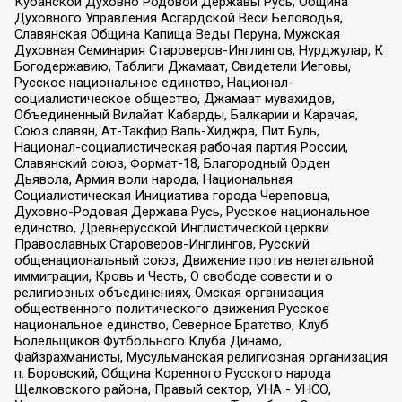
Кубанской Духовно Родовой Державы Русь, Община
Духовного Управления Асгардской Веси Беловодья,
Славянская Община Капища Веды Перуна, Мужская
Духовная Семинария Староверов-Инглингов, Нурджулар, К
Богодержавию, Таблиги Джамаат, Свидетели Иеговы,
Русское национальное единство, Национал-
социалистическое общество, Джамаат мувахидов,
Объединенный Вилайат Кабарды, Балкарии и Карачая,
Союз славян, Ат-Такфир Валь-Хиджра, Пит Буль,
Национал-социалистическая рабочая партия России,
Славянский союз, Формат-18, Благородный Орден
Дьявола, Армия воли народа, Национальная
Социалистическая Инициатива города Череповца,
Духовно-Родовая Держава Русь, Русское национальное
единство, Древнерусской Инглистической церкви
Православных Староверов-Инглингов, Русский
общенациональный союз, Движение против нелегальной
иммиграции, Кровь и Честь, О свободе совести и о
религиозных объединениях, Омская организация
общественного политического движения Русское
национальное единство, Северное Братство, Клуб
Болельщиков Футбольного Клуба Динамо,
Файзрахманисты, Мусульманская религиозная организация
п. Боровский, Община Коренного Русского народа
Щелковского района, Правый сектор, УНА - УНСО,