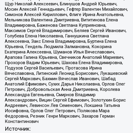
Щур Николай Алексеевич, Блинушов Андрей Юрьевич,
Мосин Алексей Геннадьевич, Гефтер Валентин Михайлович,
Симонов Алексей Кириллович, Флиге Ирина Анатольевна,
Мельникова Валентина Дмитриевна, Вититинова Елена
Владимировна, Баженова Светлана Куприяновна,
Максимов Сергей Владимирович, Беляев Сергей Иванович,
Голубева Елена Николаевна, Ганнушкина Светлана
Алексеевна, Закс Елена Владимировна, Буртина Елена
Юрьевна, Гендель Людмила Залмановна, Кокорина
Екатерина Алексеевна, Шуманов Илья Вячеславович,
Арапова Галина Юрьевна, Свечников Анатолий Мариевич,
Прохоров Вадим Юрьевич, Шахова Елена Владимировна,
Подузов Сергей Васильевич, Протасова Ирина
Вячеславовна, Литинский Леонид Борисович, Лукашевский
Сергей Маркович, Бахмин Вячеслав Иванович, Шабад
Анатолий Ефимович, Сухих Дарья Николаевна, Орлов Олег
Петрович, Добровольская Анна Дмитриевна, Королева
Александра Евгеньевна, Смирнов Владимир
Александрович, Вицин Сергей Ефимович, Золотухин Борис
Андреевич, Левинсон Лев Семенович, Локшина Татьяна
Иосифовна, Орлов Олег Петрович, Полякова Мара
Федоровна, Резник Генри Маркович, Захаров Герман
Константинович
Источник: