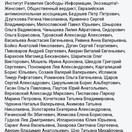
Институт Развития Свободы Информации, Экозащита!-
Женсовет, Общественный вердикт, Евразийская
антимонопольная ассоциация, Бедушев Петр Петрович,
Дзугкоева Регина Николаевна, Кривенко Сергей
Владимирович, Милославский Павел Юрьевич, Шнырова
Ольга Вадимовна, Чанышева Лилия Айратовна, Сидорович
Ольга Борисовна, Туровский Александр Алексеевич,
Васильева Анастасия Евгеньевна, Ривина Анна Валерьевна,
Бойко Анатолий Николаевич, Дугин Сергей Георгиевич,
Пивоваров Андрей Сергеевич, Аверин Виталий Евгеньевич,
Барахоев Магомед Бекханович, Шарипков Олег
Викторович, Мошель Ирина Ароновна, Шведов Григорий
Сергеевич, Пономарев Лев Александрович, Каргалицкий
Борис Юльевич, Созаев Валерий Валерьевич, Исламов
Тимур Рифгатович, Романова Ольга Евгеньевна, Щаров
Сергей Алексадрович, Цирульников Борис Альбертович,
Гасан Ольга Павловна, Паутов Юрий Анатольевич,
Верховский Александр Маркович, Пислакова-Паркер
Марина Петровна, Кочеткова Татьяна Владимировна,
Чуркина Наталья Валерьевна, Акимова Татьяна
Николаевна, Золотарева Екатерина Александровна,
Рачинский Ян Збигневич, Жемкова Елена Борисовна,
Гудков Лев Дмитриевич, Илларионова Юлия Юрьевна,
Саранг Анна Васильевна, Захарова Светлана Сергеевна,
Аверин Владимир Анатольевич, Щур Татьяна Михайловна,