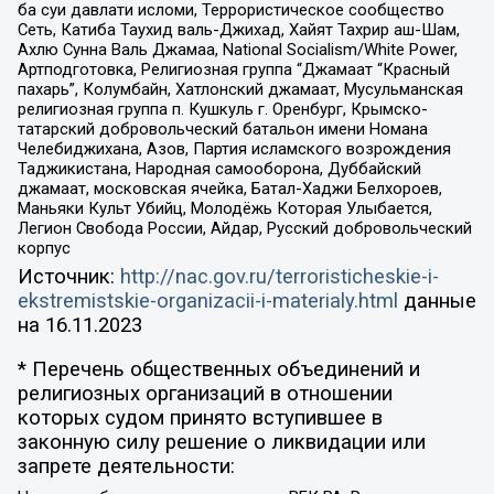
ба суи давлати исломи, Террористическое сообщество
Сеть, Катиба Таухид валь-Джихад, Хайят Тахрир аш-Шам,
Ахлю Сунна Валь Джамаа, National Socialism/White Power,
Артподготовка, Религиозная группа “Джамаат “Красный
пахарь”, Колумбайн, Хатлонский джамаат, Мусульманская
религиозная группа п. Кушкуль г. Оренбург, Крымско-
татарский добровольческий батальон имени Номана
Челебиджихана, Азов, Партия исламского возрождения
Таджикистана, Народная самооборона, Дуббайский
джамаат, московская ячейка, Батал-Хаджи Белхороев,
Маньяки Культ Убийц, Молодёжь Которая Улыбается,
Легион Свобода России, Айдар, Русский добровольческий
корпус
Источник:
http://nac.gov.ru/terroristicheskie-i-
ekstremistskie-organizacii-i-materialy.html
данные
на
16.11.2023
* Перечень общественных объединений и
религиозных организаций в отношении
которых судом принято вступившее в
законную силу решение о ликвидации или
запрете деятельности: