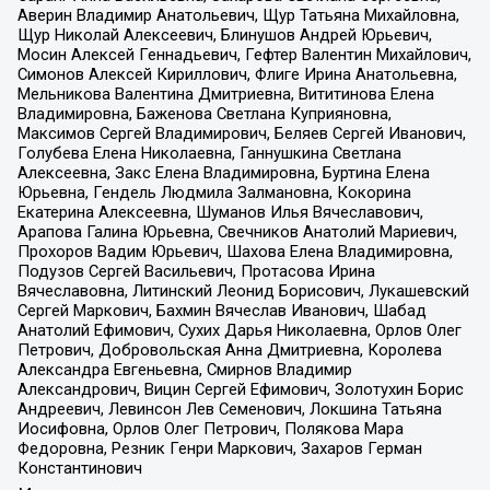
Аверин Владимир Анатольевич, Щур Татьяна Михайловна,
Щур Николай Алексеевич, Блинушов Андрей Юрьевич,
Мосин Алексей Геннадьевич, Гефтер Валентин Михайлович,
Симонов Алексей Кириллович, Флиге Ирина Анатольевна,
Мельникова Валентина Дмитриевна, Вититинова Елена
Владимировна, Баженова Светлана Куприяновна,
Максимов Сергей Владимирович, Беляев Сергей Иванович,
Голубева Елена Николаевна, Ганнушкина Светлана
Алексеевна, Закс Елена Владимировна, Буртина Елена
Юрьевна, Гендель Людмила Залмановна, Кокорина
Екатерина Алексеевна, Шуманов Илья Вячеславович,
Арапова Галина Юрьевна, Свечников Анатолий Мариевич,
Прохоров Вадим Юрьевич, Шахова Елена Владимировна,
Подузов Сергей Васильевич, Протасова Ирина
Вячеславовна, Литинский Леонид Борисович, Лукашевский
Сергей Маркович, Бахмин Вячеслав Иванович, Шабад
Анатолий Ефимович, Сухих Дарья Николаевна, Орлов Олег
Петрович, Добровольская Анна Дмитриевна, Королева
Александра Евгеньевна, Смирнов Владимир
Александрович, Вицин Сергей Ефимович, Золотухин Борис
Андреевич, Левинсон Лев Семенович, Локшина Татьяна
Иосифовна, Орлов Олег Петрович, Полякова Мара
Федоровна, Резник Генри Маркович, Захаров Герман
Константинович