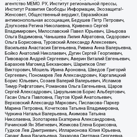
агентство МЕМО. РУ, Институт региональной прессы,
Институт Развития Свободы Информации, Экозащита!-
Женсовет, Общественный вердикт, Евразийская
антимонопольная ассоциация, Бедушев Петр Петрович,
Дзугкоева Регина Николаевна, Кривенко Сергей
Владимирович, Милославский Павел Юрьевич, Шнырова
Ольга Вадимовна, Чанышева Лилия Айратовна, Сидорович
Ольга Борисовна, Туровский Александр Алексеевич,
Васильева Анастасия Евгеньевна, Ривина Анна Валерьевна,
Бойко Анатолий Николаевич, Дугин Сергей Георгиевич,
Пивоваров Андрей Сергеевич, Аверин Виталий Евгеньевич,
Барахоев Магомед Бекханович, Шарипков Олег
Викторович, Мошель Ирина Ароновна, Шведов Григорий
Сергеевич, Пономарев Лев Александрович, Каргалицкий
Борис Юльевич, Созаев Валерий Валерьевич, Исламов
Тимур Рифгатович, Романова Ольга Евгеньевна, Щаров
Сергей Алексадрович, Цирульников Борис Альбертович,
Гасан Ольга Павловна, Паутов Юрий Анатольевич,
Верховский Александр Маркович, Пислакова-Паркер
Марина Петровна, Кочеткова Татьяна Владимировна,
Чуркина Наталья Валерьевна, Акимова Татьяна
Николаевна, Золотарева Екатерина Александровна,
Рачинский Ян Збигневич, Жемкова Елена Борисовна,
Гудков Лев Дмитриевич, Илларионова Юлия Юрьевна,
Саранг Анна Васильевна, Захарова Светлана Сергеевна,