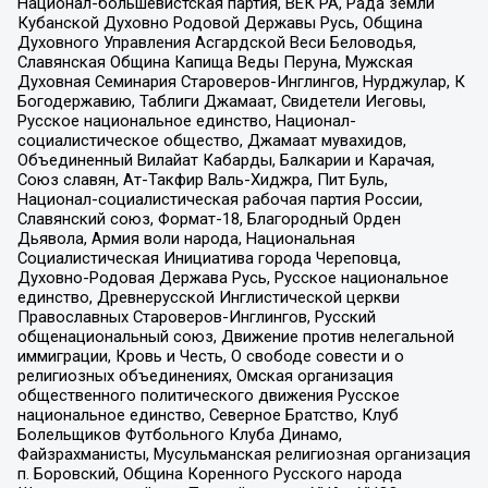
Национал-большевистская партия, ВЕК РА, Рада земли
Кубанской Духовно Родовой Державы Русь, Община
Духовного Управления Асгардской Веси Беловодья,
Славянская Община Капища Веды Перуна, Мужская
Духовная Семинария Староверов-Инглингов, Нурджулар, К
Богодержавию, Таблиги Джамаат, Свидетели Иеговы,
Русское национальное единство, Национал-
социалистическое общество, Джамаат мувахидов,
Объединенный Вилайат Кабарды, Балкарии и Карачая,
Союз славян, Ат-Такфир Валь-Хиджра, Пит Буль,
Национал-социалистическая рабочая партия России,
Славянский союз, Формат-18, Благородный Орден
Дьявола, Армия воли народа, Национальная
Социалистическая Инициатива города Череповца,
Духовно-Родовая Держава Русь, Русское национальное
единство, Древнерусской Инглистической церкви
Православных Староверов-Инглингов, Русский
общенациональный союз, Движение против нелегальной
иммиграции, Кровь и Честь, О свободе совести и о
религиозных объединениях, Омская организация
общественного политического движения Русское
национальное единство, Северное Братство, Клуб
Болельщиков Футбольного Клуба Динамо,
Файзрахманисты, Мусульманская религиозная организация
п. Боровский, Община Коренного Русского народа