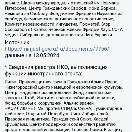
альянс, Школа международных отношений им Нормана
Патерсона, Центр Гражданских Свобод, Фонд Бориса
Немцова за Свободу, Фонд имени Фридриха Науманна за
свободу, Феминистское антивоенное сопротивление,
Комитет независимости Ингушетии, Прометей, Stop
Occupation of Karelia, Вернись живым, Фридом Хаус, СОТА
медиа, Либерально-демократическая Лига Украины
Источник:
https://minjust.gov.ru/ru/documents/7756/
данные на
13.05.2024
* Сведения реестра НКО, выполняющих
функции иностранного агента:
Лилит, Правозащитная группа Гражданин.Армия.Право,
Нижегородский центр немецкой и европейской культуры,
Центр гендерных исследований, Фонд защиты прав
граждан Штаб, Институт права и публичной политики,
Фонд борьбы с коррупцией, Альянс врачей,
НАСИЛИЮ.НЕТ, Мы против СПИДа, СВЕЧА, Гуманитарное
действие, Открытый Петербург, Лига Избирателей,
Правовая инициатива, Гражданский Союз, Хасдей
Ерушалаим, Центр поддержки и содействия развитию
средств массовой информации, Горячая Линия, В защиту