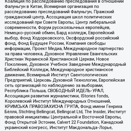
Коалиция по расследованию преследования в отношении
Фалуньгун в Китае, Всемирная организация по
расследованию преследований Фалуньгун, Пражский
гражданский центр, Ассоциация школ политических
исследований при Совете Европы, Центр либеральной
современности, Форум русскоязычных европейцев,
Немецко-русский обмен, Бард колледж, Европейский
выбор, Фонд Ходорковского, Оксфордский российский
фонд, Фонд Будущее России, Компания свободы
информации, Проект Медиа, Международное партнерство
за права человека, Духовное Управление Евангельских
Христиан Украинской Христианской Церкви, Новое
Поколение, Духовное Учебное Заведение Международный
Библейский Колледж, Международное христианское
движение, Всемирный Институт Саентологических
Предприятий, Церковь Духовной Технологии, Европейская
сеть организаций по наблюдению за выборами,
Республика Польша, СВОБОДНЫЙ ИДЕЛЬ-УРАЛ,
Ассоциация развития журналистики, IStories fonds,
Королевский Институт Международных Отношений,
КРИМСЬКА ПРАВОЗАХИСНА ГРУПА, Фонд имени Генриха
Бёлля, Stichting Bellingcat, Bellingcat Ltd, The Insider, Институт
правовой инициативы Центральной и Восточной Европы,
Фонд Открытой Эстонии, Calvert 22 Foundation, Канадский
украинский конгресс, Институт Макдональда-Лорье,