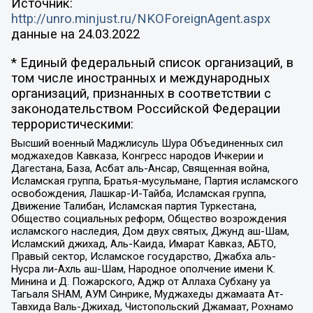
Источник:
http://unro.minjust.ru/NKOForeignAgent.aspx
данные на
24.03.2022
* Единый федеральный список организаций, в
том числе иностранных и международных
организаций, признанных в соответствии с
законодательством Российской Федерации
террористическими:
Высший военный Маджлисуль Шура Объединенных сил
моджахедов Кавказа, Конгресс народов Ичкерии и
Дагестана, База, Асбат аль-Ансар, Священная война,
Исламская группа, Братья-мусульмане, Партия исламского
освобождения, Лашкар-И-Тайба, Исламская группа,
Движение Талибан, Исламская партия Туркестана,
Общество социальных реформ, Общество возрождения
исламского наследия, Дом двух святых, Джунд аш-Шам,
Исламский джихад, Аль-Каида, Имарат Кавказ, АБТО,
Правый сектор, Исламское государство, Джабха аль-
Нусра ли-Ахль аш-Шам, Народное ополчение имени К.
Минина и Д. Пожарского, Аджр от Аллаха Субхану уа
Тагьаля SHAM, АУМ Синрике, Муджахеды джамаата Ат-
Тавхида Валь-Джихад, Чистопольский Джамаат, Рохнамо