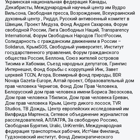
Украинская национальная федерация Канады,
Декабристы, Международный научный центр им Вудро
Вильсона, Свободная пресса, Возрождение, Всеукраинский
духовный центр , Риддл, Русский антивоенный комитет в
Швеции, Проект Медуза, Фонд Андрея Сахарова, Форум
свободной России, Лига Свободных Наций, Transparеncy
International, Форум Свободных Народов ПостРоссии,
Солидарность с гражданским движением в России –
Solidarus, КрымSOS, Свободный университет, Институт
государственного управления, Форум гражданского
общества Россия, Беллона, Союз жителей островов
Тисима и Хабомаи, Съезд народных депутатов, Гринпис
Интернешнл, Фонд борьбы с коррупцией Инк, Завет
церквей TCCN, Агора, Всемирный фонд природы, BDR
Novaja Gazeta-Europe, Алтай проект, Образовательный дом
прав человека Чернигов, Фонд Дом Прав Человека,
Белорусский дом прав человека имени Бориса Звозскова,
Дом прав человека Тбилиси, Дом прав человека Ереван,
Дом прав человека Крым, Центр дикого лосося, TVR
Studios, ТВ Дождь, Центр европейских исследований им
Вилфрида Мартенса, Сетевое объединение журналистов
расследователей, АЛЛАТРА, За свободную Россию,
Свободная Бурятия, Uralic, UnKremlin, Международная
федерация транспортных рабочих, ИстЧам Финланд,
Гудзоновский институт, Фонд Демократического