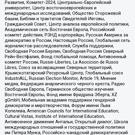
Развития, Комитет-2024, Центрально-Европейский
университет, Центр восточноевропейских и
международных исследований, Общество Сторожевой
башни, Библии и трактатов Свидетелей Иеговы,
Гражданский Совет, Центр анализа европейской политики,
Академическая сеть Восточная Европа, Российский
комитет действия, РЭНД корпорейшн, Русская Америка за
демократию в России, Настоящая Россия, Глобальная сеть
журналистов-расследователей, Служба поддержки,
Свободная Россия Берлин, Свободная Россия Северный
Рейн-Вестфалия, Фонд глобальной помощи, Антивоенный
комитет России, Russie-Libertes, La Asocicion de Rusos
Libres, Союз за возвращение Северных территорий,
Крымскотатарский Ресурсный Центр, Глобальный союз
IndustriALL, Russian Election Monitor, Article 19, Мнение
медиа, Федерация анархического черного креста, Радио
Свободная Европа, Германское общество изучения
Восточной Европы, Фонд имени Фридриха Эберта, XZ
gGmbH, Мобильная академия поддержки гендерной
демократии и миротворчества, Форум имени Льва
Копелева, American Councils for International Education,
Cultural Vistas, Institute of International Education,
Антивоенное движение Антальи, Открытый диалог, Школа
международных отношений и государственной политики
им Питера Мунка, Российско-канадский демократический