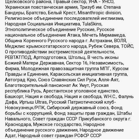
Щелковского района, Правый сектор, УНА - УНСО,
Украинская повстанческая армия, Тризуб им. Степана
Бандеры, Братство, Белый Крест, Misanthropic division,
Религиозное объединение последователей инглиизма,
Народная Социальная Инициатива, TulaSkins,
Этнополитическое объединение Русские, Русское
национальное объединение Атака, Мечеть Мирмамеда,
Община Коренного Русского народа г. Астрахани, ВОЛЯ,
Меджлис крымскотатарского народа, Рубеж Севера, ТОЙС,
О противодействии экстремистской деятельности,
РЕВТАТПОД, Артподготовка, Штольц, В честь иконы
Божией Матери Державная, Сектор 16, Независимость,
Фирма, Молодежная правозащитная группа МПГ, Курсом
Правды и Единения, Каракольская инициативная группа,
Автоград Крю, Союз Славянских Сил Руси, Алля-Аят,
Благотворительный пансионат Ак Умут, Русская
республика Русь, Арестантское уголовное единство,
Башкорт, Нация и свобода, Нация и свобода, W.H.С., Фалунь
Дафа, Иртыш Ultras, Русский Патриотический клуб-
Новокузнецк/РПК, Сибирский державный союз, Фонд
борьбы с коррупцией, Фонд защиты прав граждан, Штабы
Навального, Совет граждан СССР Прикубанского округа г.
Краснодара, Мужское государство, Народное
объединение русского движения, Народное движение
Адат, Народный совет граждан РСФСР СССР