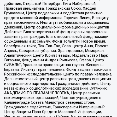
действие, Открытый Петербург, Лига Избирателей,
Правовая инициатива, Гражданский Союз, Хасдей
Ерушалаим, Центр поддержки и содействия развитию
средств массовой информации, Горячая Линия, В защиту
прав заключенных, Институт глобализации и социальных
движений, Центр социально-информационных инициатив
Действие, Благотворительный фонд охраны здоровья и
защиты прав граждан, Благотворительный фонд помощи
осужденным и их семьям, Фонд Тольятти, Новое время,
Серебряная тайга, Так-Так-Так, Сова, центр Анна, Проект
Апрель, Самарская губерния, Эра здоровья, Мемориал,
Аналитический Центр Юрия Левады, Издательство Парк
Гагарина, Фонд имени Андрея Рылькова, Сфера, Центр
СИБАЛЬТ, Уральская правозащитная группа, Женщины
Евразии, Институт прав человека, Фонд защиты гласности,
Российский исследовательский центр по правам человека,
Дальневосточный центр развития гражданских инициатив
и социального партнерства, Гражданское действие, Центр
независимых социологических исследований, Сутяжник,
АКАДЕМИЯ ПО ПРАВАМ ЧЕЛОВЕКА, Центр развития
некоммерческих организаций, Частное учреждение в
Калининграде Совета Министров северных стран,
Гражданское содействие, Трансперенси Интернешнл-Р,
Центр Защиты Прав Средств Массовой Информации,
Институт развития прессы - Сибирь, Частное учреждение в