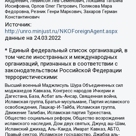
Андреевич, Левинсон Лев Семенович, Локшина Татьяна
Иосифовна, Орлов Олег Петрович, Полякова Мара
Федоровна, Резник Генри Маркович, Захаров Герман
Константинович
Источник:
http://unro.minjust.ru/NKOForeignAgent.aspx
данные на
24.03.2022
* Единый федеральный список организаций, в
том числе иностранных и международных
организаций, признанных в соответствии с
законодательством Российской Федерации
террористическими:
Высший военный Маджлисуль Шура Объединенных сил
моджахедов Кавказа, Конгресс народов Ичкерии и
Дагестана, База, Асбат аль-Ансар, Священная война,
Исламская группа, Братья-мусульмане, Партия исламского
освобождения, Лашкар-И-Тайба, Исламская группа,
Движение Талибан, Исламская партия Туркестана,
Общество социальных реформ, Общество возрождения
исламского наследия, Дом двух святых, Джунд аш-Шам,
Исламский джихад, Аль-Каида, Имарат Кавказ, АБТО,
Правый сектор, Исламское государство, Джабха аль-