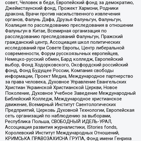
совет, Человек в беде, Европейский фонд за демократию,
Джеймстаунский фонд, Прожект Хармони, Родники
дракона, Врачи против насильственного извлечения
органов, Фалунь Дафа, Друзья Фалуньгун, Фалуньгун,
Коалиция по расследованию преследования в отношении
Фалуньгун в Китае, Всемирная организация по
расследованию преследований Фалуньгун, Пражский
гражданский центр, Ассоциация школ политических
исследований при Совете Европы, Центр либеральной
современности, Форум русскоязычных европейцев,
Немецко-русский обмен, Бард колледж, Европейский
выбор, Фонд Ходорковского, Оксфордский российский
фонд, Фонд Будущее России, Компания свободы
информации, Проект Медиа, Международное партнерство
за права человека, Духовное Управление Евангельских
Христиан Украинской Христианской Церкви, Новое
Поколение, Духовное Учебное Заведение Международный
Библейский Колледж, Международное христианское
движение, Всемирный Институт Саентологических
Предприятий, Церковь Духовной Технологии, Европейская
сеть организаций по наблюдению за выборами,
Республика Польша, СВОБОДНЫЙ ИДЕЛЬ-УРАЛ,
Ассоциация развития журналистики, IStories fonds,
Королевский Институт Международных Отношений,
КРИМСЬКА ПРАВОЗАХИСНА ГРУПА, Фонд имени Генриха