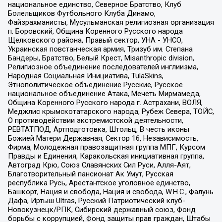
национальное единство, Северное Братство, Клуб
Болельщиков Футбольного Клуба Динамо,
Файзрахманисты, Мусульманская религиозная организация
п. Боровский, Община Коренного Русского народа
Щелковского района, Правый сектор, УНА - УНСО,
Украинская повстанческая армия, Тризуб им. Степана
Бандеры, Братство, Белый Крест, Misanthropic division,
Религиозное объединение последователей инглиизма,
Народная Социальная Инициатива, TulaSkins,
Этнополитическое объединение Русские, Русское
национальное объединение Атака, Мечеть Мирмамеда,
Община Коренного Русского народа г. Астрахани, ВОЛЯ,
Меджлис крымскотатарского народа, Рубеж Севера, ТОЙС,
О противодействии экстремистской деятельности,
РЕВТАТПОД, Артподготовка, Штольц, В честь иконы
Божией Матери Державная, Сектор 16, Независимость,
Фирма, Молодежная правозащитная группа МПГ, Курсом
Правды и Единения, Каракольская инициативная группа,
Автоград Крю, Союз Славянских Сил Руси, Алля-Аят,
Благотворительный пансионат Ак Умут, Русская
республика Русь, Арестантское уголовное единство,
Башкорт, Нация и свобода, Нация и свобода, W.H.С., Фалунь
Дафа, Иртыш Ultras, Русский Патриотический клуб-
Новокузнецк/РПК, Сибирский державный союз, Фонд
борьбы с коррупцией, Фонд защиты прав граждан, Штабы