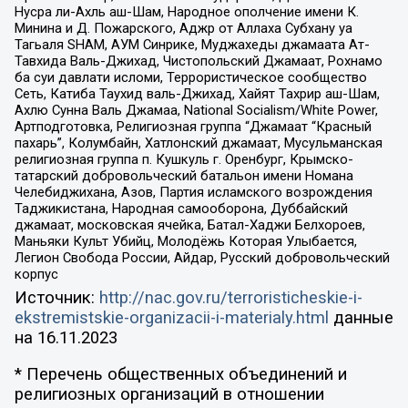
Нусра ли-Ахль аш-Шам, Народное ополчение имени К.
Минина и Д. Пожарского, Аджр от Аллаха Субхану уа
Тагьаля SHAM, АУМ Синрике, Муджахеды джамаата Ат-
Тавхида Валь-Джихад, Чистопольский Джамаат, Рохнамо
ба суи давлати исломи, Террористическое сообщество
Сеть, Катиба Таухид валь-Джихад, Хайят Тахрир аш-Шам,
Ахлю Сунна Валь Джамаа, National Socialism/White Power,
Артподготовка, Религиозная группа “Джамаат “Красный
пахарь”, Колумбайн, Хатлонский джамаат, Мусульманская
религиозная группа п. Кушкуль г. Оренбург, Крымско-
татарский добровольческий батальон имени Номана
Челебиджихана, Азов, Партия исламского возрождения
Таджикистана, Народная самооборона, Дуббайский
джамаат, московская ячейка, Батал-Хаджи Белхороев,
Маньяки Культ Убийц, Молодёжь Которая Улыбается,
Легион Свобода России, Айдар, Русский добровольческий
корпус
Источник:
http://nac.gov.ru/terroristicheskie-i-
ekstremistskie-organizacii-i-materialy.html
данные
на
16.11.2023
* Перечень общественных объединений и
религиозных организаций в отношении