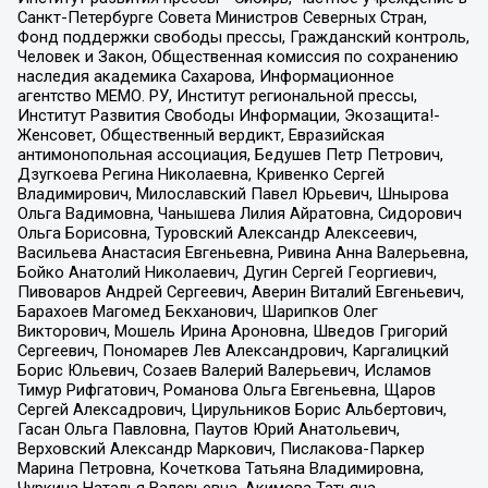
Санкт-Петербурге Совета Министров Северных Стран,
Фонд поддержки свободы прессы, Гражданский контроль,
Человек и Закон, Общественная комиссия по сохранению
наследия академика Сахарова, Информационное
агентство МЕМО. РУ, Институт региональной прессы,
Институт Развития Свободы Информации, Экозащита!-
Женсовет, Общественный вердикт, Евразийская
антимонопольная ассоциация, Бедушев Петр Петрович,
Дзугкоева Регина Николаевна, Кривенко Сергей
Владимирович, Милославский Павел Юрьевич, Шнырова
Ольга Вадимовна, Чанышева Лилия Айратовна, Сидорович
Ольга Борисовна, Туровский Александр Алексеевич,
Васильева Анастасия Евгеньевна, Ривина Анна Валерьевна,
Бойко Анатолий Николаевич, Дугин Сергей Георгиевич,
Пивоваров Андрей Сергеевич, Аверин Виталий Евгеньевич,
Барахоев Магомед Бекханович, Шарипков Олег
Викторович, Мошель Ирина Ароновна, Шведов Григорий
Сергеевич, Пономарев Лев Александрович, Каргалицкий
Борис Юльевич, Созаев Валерий Валерьевич, Исламов
Тимур Рифгатович, Романова Ольга Евгеньевна, Щаров
Сергей Алексадрович, Цирульников Борис Альбертович,
Гасан Ольга Павловна, Паутов Юрий Анатольевич,
Верховский Александр Маркович, Пислакова-Паркер
Марина Петровна, Кочеткова Татьяна Владимировна,
Чуркина Наталья Валерьевна, Акимова Татьяна