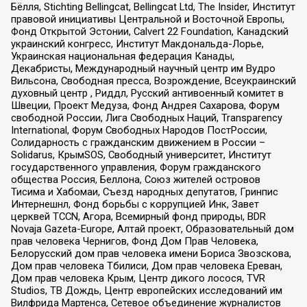
Бёлля, Stichting Bellingcat, Bellingcat Ltd, The Insider, Институт
правовой инициативы Центральной и Восточной Европы,
Фонд Открытой Эстонии, Calvert 22 Foundation, Канадский
украинский конгресс, Институт Макдональда-Лорье,
Украинская национальная федерация Канады,
Декабристы, Международный научный центр им Вудро
Вильсона, Свободная пресса, Возрождение, Всеукраинский
духовный центр , Риддл, Русский антивоенный комитет в
Швеции, Проект Медуза, Фонд Андрея Сахарова, Форум
свободной России, Лига Свободных Наций, Transparеncy
International, Форум Свободных Народов ПостРоссии,
Солидарность с гражданским движением в России –
Solidarus, КрымSOS, Свободный университет, Институт
государственного управления, Форум гражданского
общества Россия, Беллона, Союз жителей островов
Тисима и Хабомаи, Съезд народных депутатов, Гринпис
Интернешнл, Фонд борьбы с коррупцией Инк, Завет
церквей TCCN, Агора, Всемирный фонд природы, BDR
Novaja Gazeta-Europe, Алтай проект, Образовательный дом
прав человека Чернигов, Фонд Дом Прав Человека,
Белорусский дом прав человека имени Бориса Звозскова,
Дом прав человека Тбилиси, Дом прав человека Ереван,
Дом прав человека Крым, Центр дикого лосося, TVR
Studios, ТВ Дождь, Центр европейских исследований им
Вилфрида Мартенса, Сетевое объединение журналистов