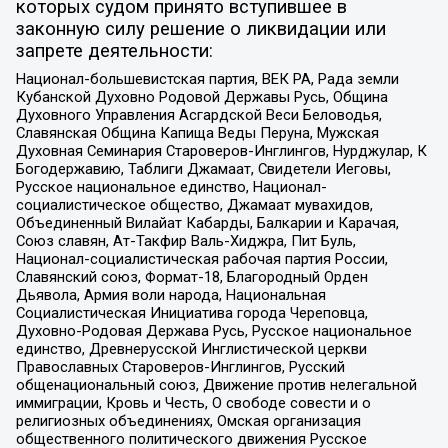
которых судом принято вступившее в
законную силу решение о ликвидации или
запрете деятельности:
Национал-большевистская партия, ВЕК РА, Рада земли
Кубанской Духовно Родовой Державы Русь, Община
Духовного Управления Асгардской Веси Беловодья,
Славянская Община Капища Веды Перуна, Мужская
Духовная Семинария Староверов-Инглингов, Нурджулар, К
Богодержавию, Таблиги Джамаат, Свидетели Иеговы,
Русское национальное единство, Национал-
социалистическое общество, Джамаат мувахидов,
Объединенный Вилайат Кабарды, Балкарии и Карачая,
Союз славян, Ат-Такфир Валь-Хиджра, Пит Буль,
Национал-социалистическая рабочая партия России,
Славянский союз, Формат-18, Благородный Орден
Дьявола, Армия воли народа, Национальная
Социалистическая Инициатива города Череповца,
Духовно-Родовая Держава Русь, Русское национальное
единство, Древнерусской Инглистической церкви
Православных Староверов-Инглингов, Русский
общенациональный союз, Движение против нелегальной
иммиграции, Кровь и Честь, О свободе совести и о
религиозных объединениях, Омская организация
общественного политического движения Русское