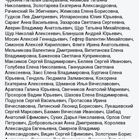
Николаевна, Золотарева Екатерина Александровна,
Рачинский Ян Збигневич, Жемкова Елена Борисовна,
Гудков Лев Дмитриевич, Илларионова Юлия Юрьевна,
Саранг Анна Васильевна, Захарова Светлана Сергеевна,
Аверин Владимир Анатольевич, Щур Татьяна Михайловна,
Щур Николай Алексеевич, Блинушов Андрей Юрьевич,
Мосин Алексей Геннадьевич, Гефтер Валентин Михайлович,
Симонов Алексей Кириллович, Флиге Ирина Анатольевна,
Мельникова Валентина Дмитриевна, Вититинова Елена
Владимировна, Баженова Светлана Куприяновна,
Максимов Сергей Владимирович, Беляев Сергей Иванович,
Голубева Елена Николаевна, Ганнушкина Светлана
Алексеевна, Закс Елена Владимировна, Буртина Елена
Юрьевна, Гендель Людмила Залмановна, Кокорина
Екатерина Алексеевна, Шуманов Илья Вячеславович,
Арапова Галина Юрьевна, Свечников Анатолий Мариевич,
Прохоров Вадим Юрьевич, Шахова Елена Владимировна,
Подузов Сергей Васильевич, Протасова Ирина
Вячеславовна, Литинский Леонид Борисович, Лукашевский
Сергей Маркович, Бахмин Вячеслав Иванович, Шабад
Анатолий Ефимович, Сухих Дарья Николаевна, Орлов Олег
Петрович, Добровольская Анна Дмитриевна, Королева
Александра Евгеньевна, Смирнов Владимир
Александрович, Вицин Сергей Ефимович, Золотухин Борис