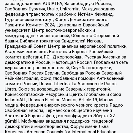
расследователей, АЛЛАТРА, За свободную Россию,
Свободная Бурятия, Uralic, UnKremlin, Международная
федерация транспортных рабочих, ИстЧам Финланд,
Гудзоновский институт, Фонд Демократического
Развития, Комитет-2024, Центрально-Европейский
университет, Центр восточноевропейских и
международных исследований, Общество Сторожевой
башни, Библии и трактатов Свидетелей Иеговы,
Гражданский Совет, Центр анализа европейской политики,
Академическая сеть Восточная Европа, Российский
комитет действия, РЭНД корпорейшн, Русская Америка за
демократию в России, Настоящая Россия, Глобальная сеть
журналистов-расследователей, Служба поддержки,
Свободная Россия Берлин, Свободная Россия Северный
Рейн-Вестфалия, Фонд глобальной помощи, Антивоенный
комитет России, Russie-Libertes, La Asocicion de Rusos
Libres, Союз за возвращение Северных территорий,
Крымскотатарский Ресурсный Центр, Глобальный союз
IndustriALL, Russian Election Monitor, Article 19, Мнение
медиа, Федерация анархического черного креста, Радио
Свободная Европа, Германское общество изучения
Восточной Европы, Фонд имени Фридриха Эберта, XZ
gGmbH, Мобильная академия поддержки гендерной
демократии и миротворчества, Форум имени Льва
Копелева, American Councils for International Education,