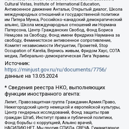
Cultural Vistas, Institute of International Education,
Антивоенное движение Антальи, Открытый диалог, Школа
международных отношений и государственной политики
им Питера Мунка, Российско-канадский демократический
альянс, Школа международных отношений им Нормана
Патерсона, Центр Гражданских Свобод, Фонд Бориса
Немцова за Свободу, Фонд имени Фридриха Науманна за
свободу, Феминистское антивоенное сопротивление,
Комитет независимости Ингушетии, Прометей, Stop
Occupation of Karelia, Вернись живым, Фридом Хаус, СОТА
медиа, Либерально-демократическая Лига Украины
Источник:
https://minjust.gov.ru/ru/documents/7756/
данные на
13.05.2024
* Сведения реестра НКО, выполняющих
функции иностранного агента:
Лилит, Правозащитная группа Гражданин.Армия.Право,
Нижегородский центр немецкой и европейской культуры,
Центр гендерных исследований, Фонд защиты прав
граждан Штаб, Институт права и публичной политики,
Фонд борьбы с коррупцией, Альянс врачей,
НАСИЛИЮ.НЕТ, Мы против СПИДа, СВЕЧА, Гуманитарное