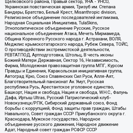
Щелковского района, Правый сектор, УНА - УНСО,
Украинская повстанческая армия, Тризуб им. Степана
Бандеры, Братство, Белый Крест, Misanthropic division,
Религиозное объединение последователей инглиизма,
Народная Социальная Инициатива, TulaSkins,
Этнополитическое объединение Русские, Русское
национальное объединение Атака, Мечеть Мирмамеда,
Община Коренного Русского народа г. Астрахани, ВОЛЯ,
Меджлис крымскотатарского народа, Рубеж Севера, ТОЙС,
О противодействии экстремистской деятельности,
РЕВТАТПОД, Артподготовка, Штольц, В честь иконы
Божией Матери Державная, Сектор 16, Независимость,
Фирма, Молодежная правозащитная группа МПГ, Курсом
Правды и Единения, Каракольская инициативная группа,
Автоград Крю, Союз Славянских Сил Руси, Алля-Аят,
Благотворительный пансионат Ак Умут, Русская
республика Русь, Арестантское уголовное единство,
Башкорт, Нация и свобода, Нация и свобода, W.H.С., Фалунь
Дафа, Иртыш Ultras, Русский Патриотический клуб-
Новокузнецк/РПК, Сибирский державный союз, Фонд
борьбы с коррупцией, Фонд защиты прав граждан, Штабы
Навального, Совет граждан СССР Прикубанского округа г.
Краснодара, Мужское государство, Народное
объединение русского движения, Народное движение
Адат, Народный совет граждан РСФСР СССР