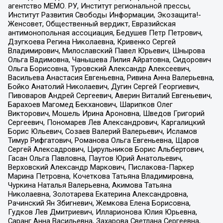
агентство МЕМО. РУ, Институт региональной прессы,
Институт Развития Свободы Информации, Экозащита!-
Женсовет, Общественный вердикт, Евразийская
антимонопольная ассоциация, Бедушев Петр Петрович,
Дзугкоева Регина Николаевна, Кривенко Сергей
Владимирович, Милославский Павел Юрьевич, Шнырова
Ольга Вадимовна, Чанышева Лилия Айратовна, Сидорович
Ольга Борисовна, Туровский Александр Алексеевич,
Васильева Анастасия Евгеньевна, Ривина Анна Валерьевна,
Бойко Анатолий Николаевич, Дугин Сергей Георгиевич,
Пивоваров Андрей Сергеевич, Аверин Виталий Евгеньевич,
Барахоев Магомед Бекханович, Шарипков Олег
Викторович, Мошель Ирина Ароновна, Шведов Григорий
Сергеевич, Пономарев Лев Александрович, Каргалицкий
Борис Юльевич, Созаев Валерий Валерьевич, Исламов
Тимур Рифгатович, Романова Ольга Евгеньевна, Щаров
Сергей Алексадрович, Цирульников Борис Альбертович,
Гасан Ольга Павловна, Паутов Юрий Анатольевич,
Верховский Александр Маркович, Пислакова-Паркер
Марина Петровна, Кочеткова Татьяна Владимировна,
Чуркина Наталья Валерьевна, Акимова Татьяна
Николаевна, Золотарева Екатерина Александровна,
Рачинский Ян Збигневич, Жемкова Елена Борисовна,
Гудков Лев Дмитриевич, Илларионова Юлия Юрьевна,
Саранг Анна Васильевна, Захарова Светлана Сергеевна,