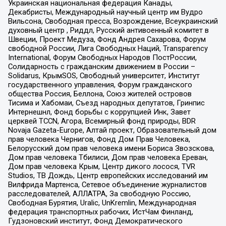
Украинская национальная федерация Канады,
Декабристы, Международный научный центр им Вудро
Вильсона, Свободная пресса, Возрождение, Всеукраинский
духовный центр , Риддл, Русский антивоенный комитет в
Швеции, Проект Медуза, Фонд Андрея Сахарова, Форум
свободной России, Лига Свободных Наций, Transparеncy
International, Форум Свободных Народов ПостРоссии,
Солидарность с гражданским движением в России –
Solidarus, КрымSOS, Свободный университет, Институт
государственного управления, Форум гражданского
общества Россия, Беллона, Союз жителей островов
Тисима и Хабомаи, Съезд народных депутатов, Гринпис
Интернешнл, Фонд борьбы с коррупцией Инк, Завет
церквей TCCN, Агора, Всемирный фонд природы, BDR
Novaja Gazeta-Europe, Алтай проект, Образовательный дом
прав человека Чернигов, Фонд Дом Прав Человека,
Белорусский дом прав человека имени Бориса Звозскова,
Дом прав человека Тбилиси, Дом прав человека Ереван,
Дом прав человека Крым, Центр дикого лосося, TVR
Studios, ТВ Дождь, Центр европейских исследований им
Вилфрида Мартенса, Сетевое объединение журналистов
расследователей, АЛЛАТРА, За свободную Россию,
Свободная Бурятия, Uralic, UnKremlin, Международная
федерация транспортных рабочих, ИстЧам Финланд,
Гудзоновский институт, Фонд Демократического