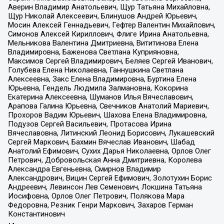
Аверин Владимир Анатольевич, Щур Татьяна Михайловна,
Щур Николай Алексеевич, Блинушов Андрей Юрьевич,
Мосин Алексей Геннадьевич, Гефтер Валентин Михайлович,
Симонов Алексей Кириллович, Флиге Ирина Анатольевна,
Мельникова Валентина Дмитриевна, Вититинова Елена
Владимировна, Баженова Светлана Куприяновна,
Максимов Сергей Владимирович, Беляев Сергей Иванович,
Голубева Елена Николаевна, Ганнушкина Светлана
Алексеевна, Закс Елена Владимировна, Буртина Елена
Юрьевна, Гендель Людмила Залмановна, Кокорина
Екатерина Алексеевна, Шуманов Илья Вячеславович,
Арапова Галина Юрьевна, Свечников Анатолий Мариевич,
Прохоров Вадим Юрьевич, Шахова Елена Владимировна,
Подузов Сергей Васильевич, Протасова Ирина
Вячеславовна, Литинский Леонид Борисович, Лукашевский
Сергей Маркович, Бахмин Вячеслав Иванович, Шабад
Анатолий Ефимович, Сухих Дарья Николаевна, Орлов Олег
Петрович, Добровольская Анна Дмитриевна, Королева
Александра Евгеньевна, Смирнов Владимир
Александрович, Вицин Сергей Ефимович, Золотухин Борис
Андреевич, Левинсон Лев Семенович, Локшина Татьяна
Иосифовна, Орлов Олег Петрович, Полякова Мара
Федоровна, Резник Генри Маркович, Захаров Герман
Константинович