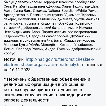
ба суи давлати исломи, Террористическое сообщество
Сеть, Катиба Таухид валь-Джихад, Хайят Тахрир аш-Шам,
Ахлю Сунна Валь Джамаа, National Socialism/White Power,
Артподготовка, Религиозная группа “Джамаат “Красный
пахарь”, Колумбайн, Хатлонский джамаат, Мусульманская
религиозная группа п. Кушкуль г. Оренбург, Крымско-
татарский добровольческий батальон имени Номана
Челебиджихана, Азов, Партия исламского возрождения
Таджикистана, Народная самооборона, Дуббайский
джамаат, московская ячейка, Батал-Хаджи Белхороев,
Маньяки Культ Убийц, Молодёжь Которая Улыбается,
Легион Свобода России, Айдар, Русский добровольческий
корпус
Источник:
http://nac.gov.ru/terroristicheskie-i-
ekstremistskie-organizacii-i-materialy.html
данные
на
16.11.2023
* Перечень общественных объединений и
религиозных организаций в отношении
которых судом принято вступившее в
законную силу решение о ликвидации или
запрете деятельности: