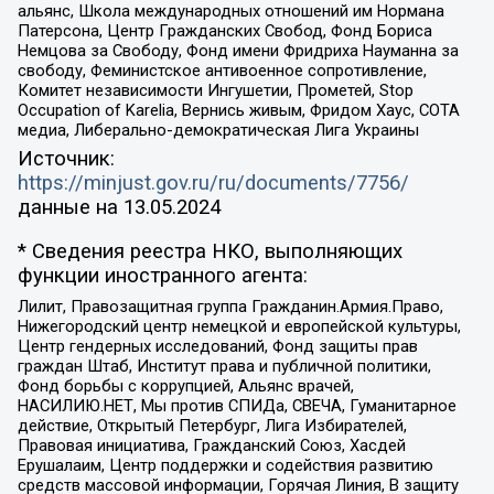
альянс, Школа международных отношений им Нормана
Патерсона, Центр Гражданских Свобод, Фонд Бориса
Немцова за Свободу, Фонд имени Фридриха Науманна за
свободу, Феминистское антивоенное сопротивление,
Комитет независимости Ингушетии, Прометей, Stop
Occupation of Karelia, Вернись живым, Фридом Хаус, СОТА
медиа, Либерально-демократическая Лига Украины
Источник:
https://minjust.gov.ru/ru/documents/7756/
данные на
13.05.2024
* Сведения реестра НКО, выполняющих
функции иностранного агента:
Лилит, Правозащитная группа Гражданин.Армия.Право,
Нижегородский центр немецкой и европейской культуры,
Центр гендерных исследований, Фонд защиты прав
граждан Штаб, Институт права и публичной политики,
Фонд борьбы с коррупцией, Альянс врачей,
НАСИЛИЮ.НЕТ, Мы против СПИДа, СВЕЧА, Гуманитарное
действие, Открытый Петербург, Лига Избирателей,
Правовая инициатива, Гражданский Союз, Хасдей
Ерушалаим, Центр поддержки и содействия развитию
средств массовой информации, Горячая Линия, В защиту