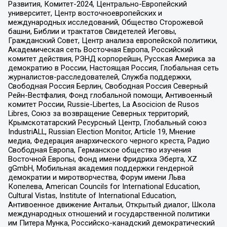
Развития, Комитет-2024, Центрально-Европейский
университет, Центр восточноевропейских и
международных исследований, Общество Сторожевой
башни, Библии и трактатов Свидетелей Иеговы,
Гражданский Совет, Центр анализа европейской политики,
Академическая сеть Восточная Европа, Российский
комитет действия, РЭНД корпорейшн, Русская Америка за
демократию в России, Настоящая Россия, Глобальная сеть
журналистов-расследователей, Служба поддержки,
Свободная Россия Берлин, Свободная Россия Северный
Рейн-Вестфалия, Фонд глобальной помощи, Антивоенный
комитет России, Russie-Libertes, La Asocicion de Rusos
Libres, Союз за возвращение Северных территорий,
Крымскотатарский Ресурсный Центр, Глобальный союз
IndustriALL, Russian Election Monitor, Article 19, Мнение
медиа, Федерация анархического черного креста, Радио
Свободная Европа, Германское общество изучения
Восточной Европы, Фонд имени Фридриха Эберта, XZ
gGmbH, Мобильная академия поддержки гендерной
демократии и миротворчества, Форум имени Льва
Копелева, American Councils for International Education,
Cultural Vistas, Institute of International Education,
Антивоенное движение Антальи, Открытый диалог, Школа
международных отношений и государственной политики
им Питера Мунка, Российско-канадский демократический