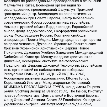
Коалиция по расследованию преследования в отношении
Фалуньгун в Китае, Всемирная организация по
расследованию преследований Фалуньгун, Пражский
гражданский центр, Ассоциация школ политических
исследований при Совете Европы, Центр либеральной
современности, Форум русскоязычных европейцев,
Немецко-русский обмен, Бард колледж, Европейский
выбор, Фонд Ходорковского, Оксфордский российский
фонд, Фонд Будущее России, Компания свободы
информации, Проект Медиа, Международное партнерство
за права человека, Духовное Управление Евангельских
Христиан Украинской Христианской Церкви, Новое
Поколение, Духовное Учебное Заведение Международный
Библейский Колледж, Международное христианское
движение, Всемирный Институт Саентологических
Предприятий, Церковь Духовной Технологии, Европейская
сеть организаций по наблюдению за выборами,
Республика Польша, СВОБОДНЫЙ ИДЕЛЬ-УРАЛ,
Ассоциация развития журналистики, IStories fonds,
Королевский Институт Международных Отношений,
КРИМСЬКА ПРАВОЗАХИСНА ГРУПА, Фонд имени Генриха
Бёлля, Stichting Bellingcat, Bellingcat Ltd, The Insider, Институт
правовой инициативы Центральной и Восточной Европы,
Фонд Открытой Эстонии, Calvert 22 Foundation, Канадский
украинский конгресс, Институт Макдональда-Лорье,