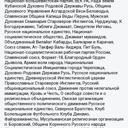
Национал-большевистская партия, ВЕК РА, Рада земли
Кубанской Духовно Родовой Державы Русь, Община
Духовного Управления Асгардской Веси Беловодья,
Славянская Община Капища Веды Перуна, Мужская
Духовная Семинария Староверов-Инглингов, Нурджулар, К
Богодержавию, Таблиги Джамаат, Свидетели Иеговы,
Русское национальное единство, Национал-
социалистическое общество, Джамаат мувахидов,
Объединенный Вилайат Кабарды, Балкарии и Карачая,
Союз славян, Ат-Такфир Валь-Хиджра, Пит Буль,
Национал-социалистическая рабочая партия России,
Славянский союз, Формат-18, Благородный Орден
Дьявола, Армия воли народа, Национальная
Социалистическая Инициатива города Череповца,
Духовно-Родовая Держава Русь, Русское национальное
единство, Древнерусской Инглистической церкви
Православных Староверов-Инглингов, Русский
общенациональный союз, Движение против нелегальной
иммиграции, Кровь и Честь, О свободе совести и о
религиозных объединениях, Омская организация
общественного политического движения Русское
национальное единство, Северное Братство, Клуб
Болельщиков Футбольного Клуба Динамо,
Файзрахманисты, Мусульманская религиозная организация
п. Боровский, Община Коренного Русского народа