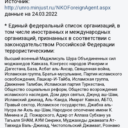
Источник:
http://unro.minjust.ru/NKOForeignAgent.aspx
данные на
24.03.2022
* Единый федеральный список организаций, в
том числе иностранных и международных
организаций, признанных в соответствии с
законодательством Российской Федерации
террористическими:
Высший военный Маджлисуль Шура Объединенных сил
моджахедов Кавказа, Конгресс народов Ичкерии и
Дагестана, База, Асбат аль-Ансар, Священная война,
Исламская группа, Братья-мусульмане, Партия исламского
освобождения, Лашкар-И-Тайба, Исламская группа,
Движение Талибан, Исламская партия Туркестана,
Общество социальных реформ, Общество возрождения
исламского наследия, Дом двух святых, Джунд аш-Шам,
Исламский джихад, Аль-Каида, Имарат Кавказ, АБТО,
Правый сектор, Исламское государство, Джабха аль-
Нусра ли-Ахль аш-Шам, Народное ополчение имени К.
Минина и Д. Пожарского, Аджр от Аллаха Субхану уа
Тагьаля SHAM, АУМ Синрике, Муджахеды джамаата Ат-
Тавхида Валь-Джихад, Чистопольский Джамаат, Рохнамо