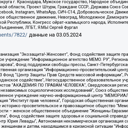
округа г. Краснодара, Мужское государство, Народное объедин
ой области, Проект Штурм, Граждане СССР, Держава Союз Сов
Facebook, Instagram, WhatsApp, СИЧ-С14, Добровольческое Движ
ское общественное движение, Невоград, Молодежное Демократ
ой Республики, Конгресс ойрат-калмыцкого народа, Исполнит
бъединение, ЛГБТ, Я.МЫ Сергей Фургал
uments/7822/
данные на
03.05.2024
Общество с ограниченной ответственностью "Радио Свободная Европа/Радио Свобода", Чешское информационное агентство "MEDIUM-ORIENT", Красноярская региональная общественная организация "Мы против СПИДа", Камалягин Денис Николаевич, Маркелов Сергей Евгеньевич, Пономарев Лев Александрович, Савицкая Людмила Алексеевна, Автономная некоммерческая организация "Центр по работе с проблемой насилия "НАСИЛИЮ.НЕТ", Межрегиональный профессиональный союз работников здравоохранения "Альянс врачей", Юридическое лицо, зарегистрированное в Латвийской Республике, SIA "Medusa Project" (регистрационный номер 40103797863, дата регистрации 10.06.2014), Некоммерческая организация "Фонд по борьбе с коррупцией", Автономная некоммерческая организация "Институт права и публичной политики", Баданин Роман Сергеевич, Гликин Максим Александрович, Железнова Мария Михайловна, Лукьянова Юлия Сергеевна, Маетная Елизавета Витальевна, Маняхин Петр Борисович, Чуракова Ольга Владимировна, Ярош Юлия Петровна, Юридическое лицо "The Insider SIA", зарегистрированное в Риге, Латвийская Республика (дата регистрации 26.06.2015), являющееся администратором доменного имени интернет-издания "The Insider SIA", https://theins.ru, Постернак Алексей Евгеньевич, Рубин Михаил Аркадьевич, Анин Роман Александрович, Юридическое лицо Istories fonds, зарегистрированное в Латвийской Республике (регистрационный номер 50008295751, дата регистрации 24.02.2020), Великовский Дмитрий Александрович, Долинина Ирина Николаевна, Мароховская Алеся Алексеевна, Шлейнов Роман Юрьевич, Шмагун Олеся Валентиновна, Общество с ограниченной ответственностью "Альтаир 2021", Общество с ограниченной ответственностью "Вега 2021", Общество с ограниченной ответственностью "Главный редактор 2021", Общество с ограниченной ответственностью "Ромашки монолит", Важенков Артем Валерьевич, Ивановская областная общественная организация "Центр гендерных исследований", Гурман Юрий Альбертович, Медиапроект "ОВД-Инфо", Егоров Владимир Владимирович, Жилинский Владимир Александрович, Общество с ограниченной ответственностью "ЗП", Иванова София Юрьевна, Карезина Инна Павловна, Кильтау Екатерина Викторовна, Петров Алексей Викторович, Пискунов Сергей Евгеньевич, Смирнов Сергей Сергеевич, Тихонов Михаил Сергеевич, Общество с ограниченной ответственностью "ЖУРНАЛИСТ-ИНОСТРАННЫЙ АГЕНТ", Арапова Галина Юрьевна, Вольтская Татьяна Анатольевна, Американская компания "Mason G.E.S. Anonymous Foundation" (США), являющаяся владельцем интернет-издания https://mnews.world/, Компания "Stichting Bellingcat", зарегистрированная в Нидерландах (дата регистрации 11.07.2018), Захаров Андрей Вячеславович, Клепиковская Екатерина Дмитриевна, Общество с ограниченной ответственностью "МЕМО", Перл Роман Александрович, Симонов Евгений Алексеевич, Соловьева Елена Анатольевна, Сотников Даниил Владимирович, Сурначева Елизавета Дмитриевна, Автономная некоммерческая организация по защите прав человека и информированию населения "Якутия – Наше Мнение", Общество с ограниченной ответственностью "Москоу диджитал медиа", с 26.01.2023 Общество с ограниченной ответственностью "Чайка Белые сады", Ветошкина Валерия Валерьевна, Заговора Максим Александрович, Межрегиональное общественное движение "Российская ЛГБТ - сеть", Оленичев Максим Владимирович, Павлов Иван Юрьевич, Скворцова Елена Сергеевна, Общество с ограниченной ответственностью "Как бы инагент", Кочетков Игорь Викторович, Общество с ограниченной ответственностью "Честные выборы", Еланчик Олег Александрович, Общество с ограниченной ответственностью "Нобелевский призыв", Гималова Регина Эмилевна, Григорьев Андрей Валерьевич, Григорьева Алина Александровна, Ассоциация по содействию защите прав призывников, альтернативнослужащих и военнослужащих "Правозащитная группа "Гражданин.Армия.Право", Хисамова Регина Фаритовна, Автономная некоммерческая организация по реализа