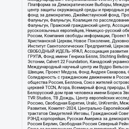
Платформа за Демократические Выборы, Междуна
центр защиты окружающей среды и природных ресу
фонд за демократию, Джеймстаунский фонд, Прож
Фалуньгун, Фалуньгун, Коалиция по расследован
Фалуньгун, Пражский гражданский центр, Ассоци
русскоязычных европейцев, Немецко-русский об
России, Компания свободы информации, Проект М
Христианской Церкви, Новое Поколение, Духовн
Институт Саентологических Предприятий, Церков
СВОБОДНЫЙ ИДЕЛЬ-УРАЛ, Ассоциация развития ж
ГРУПА, Фонд имени Генриха Бёлля, Stichting Bellin
Эстонии, Calvert 22 Foundation, Канадский укра
Международный научный центр им Вудро Вильсона
Швеции, Проект Медуза, Фонд Андрея Сахарова, Ф
Солидарность с гражданским движением в России 
общества Россия, Беллона, Союз жителей острово
церквей TCCN, Агора, Всемирный фонд природы, B
Белорусский дом прав человека имени Бориса Зво
TVR Studios, ТВ Дождь, Центр европейских иссл
Россию, Свободная Бурятия, Uralic, UnKremlin, 
Развития, Комитет-2024, Центрально-Европейски
трактатов Свидетелей Иеговы, Гражданский Совет
РЭНД корпорейшн, Русская Америка за демократи
Россия Берлин, Свободная Россия Северный Рейн-В
Союз за возвращение Северных территорий, Крымско