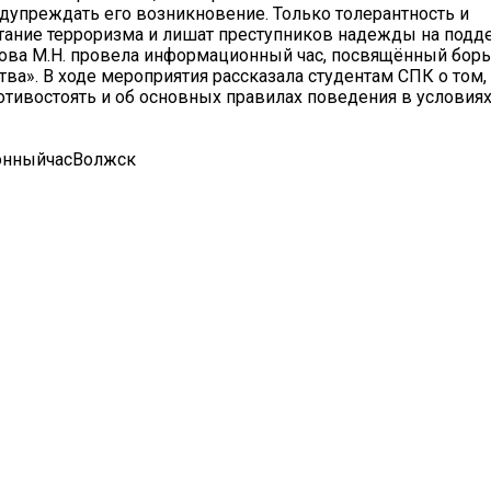
едупреждать его возникновение. Только толерантность и
тание терроризма и лишат преступников надежды на подд
кова М.Н. провела информационный час, посвящённый борь
а». В ходе мероприятия рассказала студентам СПК о том, 
ротивостоять и об основных правилах поведения в условия
онныйчасВолжск