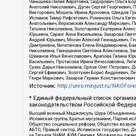
Чанышева Лилия Айратовна, Сидорович Ольга Бори
Анатолий Николаевич, Дугин Сергей Георгиевич, 
Викторович, Мошель Ирина Ароновна, Шведов Гри
Исламов Тимур Рифгатович, Романова Ольга Евге
Анатольевич, Верховский Александр Маркович, П
Татьяна Николаевна, Золотарева Екатерина Алек
Юрьевна, Саранг Анна Васильевна, Захарова Свет
Андрей Юрьевич, Мосин Алексей Геннадьевич, Ге
Дмитриевна, Вититинова Елена Владимировна, Ба
Николаевна, Ганнушкина Светлана Алексеевна, За
Шуманов Илья Вячеславович, Арапова Галина Юрь
Васильевич, Протасова Ирина Вячеславовна, Лит
Сухих Дарья Николаевна, Орлов Олег Петрович, 
Сергей Ефимович, Золотухин Борис Андреевич, Л
Генри Маркович, Захаров Герман Константинович
Источник:
http://unro.minjust.ru/NKOFore
* Единый федеральный список организа
законодательством Российской Федера
Высший военный Маджлисуль Шура Объединенных с
Исламская группа, Братья-мусульмане, Партия ис
Общество социальных реформ, Общество возрожд
АБТО, Правый сектор, Исламское государство, Д
уа Тагьаля SHAM, АУМ Синрике, Муджахеды джама