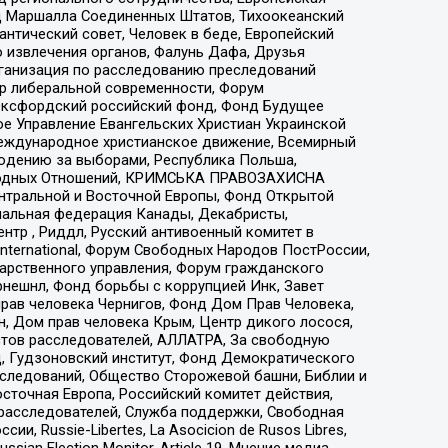
 Маршалла Соединенных Штатов, Тихоокеанский
нтический совет, Человек в беде, Европейский
 извлечения органов, Фалунь Дафа, Друзья
рганизация по расследованию преследований
тр либеральной современности, Форум
 Оксфордский российский фонд, Фонд Будущее
е Управление Евангельских Христиан Украинской
еждународное христианское движение, Всемирный
людению за выборами, Республика Польша,
народных Отношений, КРИМСЬКА ПРАВОЗАХИСНА
ы Центральной и Восточной Европы, Фонд Открытой
иональная федерация Канады, Декабристы,
тр , Риддл, Русский антивоенный комитет в
nternational, Форум Свободных Народов ПостРоссии,
дарственного управления, Форум гражданского
рнешнл, Фонд борьбы с коррупцией Инк, Завет
прав человека Чернигов, Фонд Дом Прав Человека,
н, Дом прав человека Крым, Центр дикого лосося,
стов расследователей, АЛЛАТРА, За свободную
д, Гудзоновский институт, Фонд Демократического
сследований, Общество Сторожевой башни, Библии и
сточная Европа, Российский комитет действия,
-расследователей, Служба поддержки, Свободная
 Russie-Libertes, La Asocicion de Rusos Libres,
an Election Monitor, Article 19, Мнение медиа,