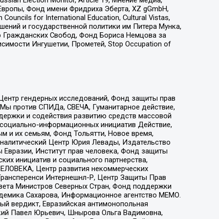
Европы, Фонд имени Фридриха Эберта, XZ gGmbH,
ls for International Education, Cultural Vistas,
ошений и государственной политики им Питера Мунка,
 Гражданских Свобод, Фонд Бориса Немцова за
имости Ингушетии, Прометей, Stop Occupation of
 Центр гендерных исследований, Фонд защиты прав
 Мы против СПИДа, СВЕЧА, Гуманитарное действие,
ддержки и содействия развитию средств массовой
р социально-информационных инициатив Действие,
 и их семьям, Фонд Тольятти, Новое время,
, Аналитический Центр Юрия Левады, Издательство
 Евразии, Институт прав человека, Фонд защиты
ких инициатив и социального партнерства,
ЕЛОВЕКА, Центр развития некоммерческих
 Трансперенси Интернешнл-Р, Центр Защиты Прав
овета Министров Северных Стран, Фонд поддержки
адемика Сахарова, Информационное агентство МЕМО.
ый вердикт, Евразийская антимонопольная
кий Павел Юрьевич, Шнырова Ольга Вадимовна,