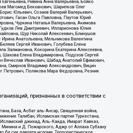
 Евгеньевна, Ривина Анна Валерьевна, Бойко
хоев Магомед Бекханович, Шарипков Олег
Борис Юльевич, Созаев Валерий Валерьевич,
тович, Гасан Ольга Павловна, Паутов Юрий
ровна, Чуркина Наталья Валерьевна, Акимова
 Гудков Лев Дмитриевич, Илларионова Юлия
ихайловна, Щур Николай Алексеевич, Блинушов
е Ирина Анатольевна, Мельникова Валентина
Беляев Сергей Иванович, Голубева Елена
ила Залмановна, Кокорина Екатерина Алексеевна,
, Шахова Елена Владимировна, Подузов Сергей
ин Вячеслав Иванович, Шабад Анатолий Ефимович,
вна, Смирнов Владимир Александрович, Вицин
ег Петрович, Полякова Мара Федоровна, Резник
ганизаций, признанных в соответствии с
на, База, Асбат аль-Ансар, Священная война,
ижение Талибан, Исламская партия Туркестана,
Исламский джихад, Аль-Каида, Имарат Кавказ,
 Минина и Д. Пожарского, Аджр от Аллаха Субхану
о ба суи давлати исломи, Террористическое