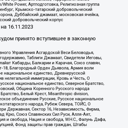
/White Power, Артподготовка, Религиозная группа
Оренбург, Крымско-татарский добровольческий
орона, Дуббайский джамаат, московская ячейка,
усский добровольческий корпус
 на
16.11.2023
судом принято вступившее в законную
вного Управления Асгардской Веси Беловодья,
годержавию, Таблиги Джамаат, Свидетели Иеговы,
айат Кабарды, Балкарии и Карачая, Союз славян,
т-18, Благородный Орден Дьявола, Армия воли
ое национальное единство, Древнерусской
 нелегальной иммиграции, Кровь и Честь, О
усское национальное единство, Северное Братство,
ровский, Община Коренного Русского народа
атство, Белый Крест, Misanthropic division,
еское объединение Русские, Русское национальное
котатарского народа, Рубеж Севера, ТОЙС, О
ри Державная, Сектор 16, Независимость, Фирма,
д Крю, Союз Славянских Сил Руси, Алля-Аят,
я и свобода, Нация и свобода, W.H.С., Фалунь Дафа,
рупцией, Фонд защиты прав граждан, Штабы