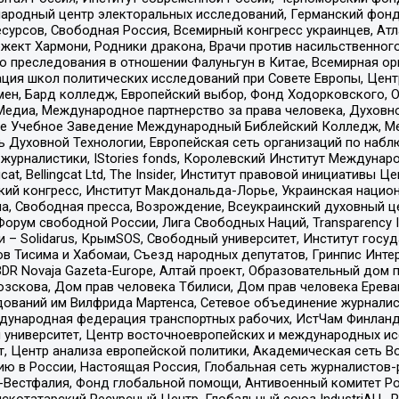
родный центр электоральных исследований, Германский фонд
рсов, Свободная Россия, Всемирный конгресс украинцев, Атла
ект Хармони, Родники дракона, Врачи против насильственного
ию преследования в отношении Фалуньгун в Китае, Всемирная о
ация школ политических исследований при Совете Европы, Цен
мен, Бард колледж, Европейский выбор, Фонд Ходорковского,
едиа, Международное партнерство за права человека, Духовно
ое Учебное Заведение Международный Библейский Колледж, М
ь Духовной Технологии, Европейская сеть организаций по наб
урналистики, IStories fonds, Королевский Институт Между
gcat, Bellingcat Ltd, The Insider, Институт правовой инициатив
инский конгресс, Институт Макдональда-Лорье, Украинская нац
, Свободная пресса, Возрождение, Всеукраинский духовный цен
орум свободной России, Лига Свободных Наций, Transparеncy I
– Solidarus, КрымSOS, Свободный университет, Институт госу
в Тисима и Хабомаи, Съезд народных депутатов, Гринпис Инте
DR Novaja Gazeta-Europe, Алтай проект, Образовательный дом 
зскова, Дом прав человека Тбилиси, Дом прав человека Ерева
едований им Вилфрида Мартенса, Сетевое объединение журнали
Международная федерация транспортных рабочих, ИстЧам Финлан
й университет, Центр восточноевропейских и международных и
, Центр анализа европейской политики, Академическая сеть Во
ю в России, Настоящая Россия, Глобальная сеть журналистов
естфалия, Фонд глобальной помощи, Антивоенный комитет России,
татарский Ресурсный Центр, Глобальный союз IndustriALL, Russi