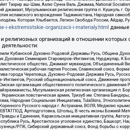
ят Тахрир аш-Шам, Ахлю Сунна Валь Джамаа, National Socialism
ий джамаат, Мусульманская религиозная группа п. Кушкуль г. 
ртия исламского возрождения Таджикистана, Народная самооб
олодёжь Которая Улыбается, Легион Свобода России, Айдар, Р
ie-i-ekstremistskie-organizacii-i-materialy.html
данные
и религиозных организаций в отношении которых 
 деятельности:
земли Кубанской Духовно Родовой Державы Русь, Община Духо
 Духовная Семинария Староверов-Инглингов, Нурджулар, К Бо
листическое общество, Джамаат мувахидов, Объединенный Вил
иалистическая рабочая партия России, Славянский союз, Форма
ива города Череповца, Духовно-Родовая Держава Русь, Русск
-Инглингов, Русский общенациональный союз, Движение против
 Омская организация общественного политического движения Р
йзрахманисты, Мусульманская религиозная организация п. Бо
краинская повстанческая армия, Тризуб им. Степана Бандеры, Бр
зма, Народная Социальная Инициатива, TulaSkins, Этнополитич
оренного Русского народа г. Астрахани, ВОЛЯ, Меджлис крымс
РЕВТАТПОД, Артподготовка, Штольц, В честь иконы Божией Мате
равды и Единения, Каракольская инициативная группа, Автогра
спублика Русь, Арестантское уголовное единство, Башкорт, Наци
окузнецк/РПК, Сибирский державный союз, Фонд борьбы с кор