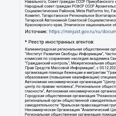
Навального, Совет граждан СССР Прикубанского 
Народный совет граждан РСФСР СССР Архангельск
Социалистических Районов, Meta Platforms Inc, 
Комитет, Татарстанское Региональное Всетатар
Татарской Автономной Советской Социалистическ
Красноярского края, Этническое национальное о
Источник:
https://minjust.gov.ru/ru/doc
* Реестр иностранных агентов:
Калининградская региональная общественная организация "Экозащита!-Женсовет", Фонд содействия защите прав и свобод граждан "Общественный вердикт", Фонд "Институт Развития Свободы Информации", Частное учреждение "Информационное агентство МЕМО. РУ", Региональная общественная организация "Общественная комиссия по сохранению наследия академика Сахарова", Фонд поддержки свободы прессы, Санкт-Петербургская общественная правозащитная организация "Гражданский контроль", Межрегиональная общественная организация "Информационно-просветительский центр "Мемориал", Региональный Фонд "Центр Защиты Прав Средств Массовой Информации", с 05.12.2023 Фонд "Центр Защиты Прав Средств массовой информации", Региональная общественная благотворительная организация помощи беженцам и мигрантам "Гражданское содействие", Негосударственное образовательное учреждение дополнительного профессионального образования (повышение квалификации) специалистов "АКАДЕМИЯ ПО ПРАВАМ ЧЕЛОВЕКА", Свердловская региональная общественная организация "Сутяжник", Автономная некоммерческая организация "Центр независимых социологических исследований", Союз общественных объединений "Российский исследовательский центр по правам человека", Региональное общественное учреждение научно-информационный центр "МЕМОРИАЛ", Некоммерческая организация "Фонд защиты гласности", Автономная некоммерческая организация "Институт прав человека", Городская общественная организация "Екатеринбургское общество "МЕМОРИАЛ", Городская общественная организация "Рязанское историко-просветительское и правозащитное общество "Мемориал" (Рязанский Мемориал), Челябинский региональный орган общественной самодеятельности – женское общественное объединение "Женщины Евразии", Челябинский региональный орган общественной самодеятельности "Уральская правозащитная группа", Фонд содействия защите здоровья и социальной справедливости имени Андрея Рылькова, Автономная Некоммерческая Организация "Аналитический Центр Юрия Левады", Автономная некоммерческая организация социальной поддержки населения "Проект Апрель", Региональная общественная организация помощи женщинам и детям, находящимся в кризисной ситуации "Информационно-методический центр "Анна", Фонд содействия развитию массовых коммуникаций и правовому просвещению "Так-так-Так", Фонд содействия устойчивому развитию "Серебряная тайга", Свердловский региональный общественный фонд социальных проектов "Новое время", "Idel.Реалии", Кавказ.Реалии, Крым.Реалии, Телеканал Настоящее Время, Татаро-башкирская служба Радио Свобода (Azatliq Radiosi), Радио Свободная Европа/Радио Свобода (PCE/PC), "Сибирь.Реалии", "Фактограф", Благотворительный фонд помощи осужденным и их семьям, Автономная некоммерческая организация "Институт глобализации и социальных движений", Фонд "В защиту прав заключенных", Частное учреждение "Центр поддержки и содействия развитию средств массовой информации", Пензенский региональный общественный благотворительный фонд "Гражданский союз", "Север.Реалии", Некоммерческая организация Фонд "Правовая инициатива", 