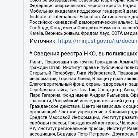
Федерация анархического черного креста, Радио
Мобильная академия поддержки гендерной демократи
Institute of International Education, Антивоенн
Российско-канадский демократический альянс, 
Свободу, Фонд имени Фридриха Науманна за свобо
Karelia, Вернись живым, Фридом Хаус, СОТА меди
Источник:
https://minjust.gov.ru/ru/doc
* Сведения реестра НКО, выполняющих 
Лилит, Правозащитная группа Гражданин.Армия.П
граждан Штаб, Институт права и публичной поли
Открытый Петербург, Лига Избирателей, Правова
информации, Горячая Линия, В защиту прав закл
Благотворительный фонд охраны здоровья и защи
Серебряная тайга, Так-Так-Так, Сова, центр Анн
Парк Гагарина, Фонд имени Андрея Рылькова, Сф
гласности, Российский исследовательский центр 
Гражданское действие, Центр независимых соци
организаций, Частное учреждение в Калининград
Средств Массовой Информации, Институт развити
свободы прессы, Гражданский контроль, Человек
РУ, Институт региональной прессы, Институт Ра
ассоциация, Бедушев Петр Петрович, Дзугкоева 