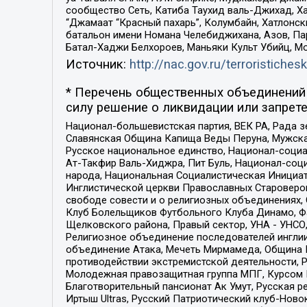
сообщество Сеть, Катиба Таухид валь-Джихад, Хай
“Джамаат “Красный пахарь”, Колумбайн, Хатлонск
батальон имени Номана Челебиджихана, Азов, Па
Батал-Хаджи Белхороев, Маньяки Культ Убийц, М
Источник:
http://nac.gov.ru/terroristichesk
* Перечень общественных объединений 
силу решение о ликвидации или запрете
Национал-большевистская партия, ВЕК РА, Рада 
Славянская Община Капища Веды Перуна, Мужская
Русское национальное единство, Национал-социа
Ат-Такфир Валь-Хиджра, Пит Буль, Национал-соц
народа, Национальная Социалистическая Инициат
Инглистической церкви Православных Староверов
свободе совести и о религиозных объединениях,
Клуб Болельщиков Футбольного Клуба Динамо, Фа
Щелковского района, Правый сектор, УНА - УНСО, У
Религиозное объединение последователей инглии
объединение Атака, Мечеть Мирмамеда, Община К
противодействии экстремистской деятельности, 
Молодежная правозащитная группа МПГ, Курсом П
Благотворительный пансионат Ак Умут, Русская ре
Иртыш Ultras, Русский Патриотический клуб-Нов