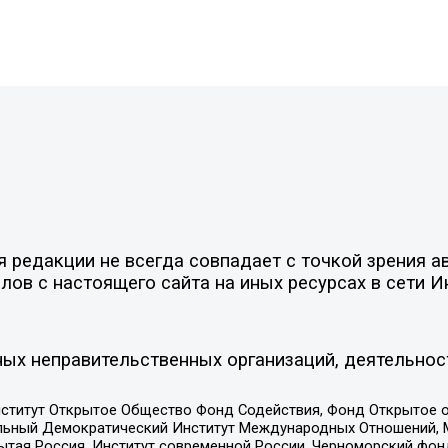
редакции не всегда совпадает с точкой зрения ав
ов с настоящего сайта на иных ресурсах в сети И
ых неправительственных организаций, деятельнос
ститут Открытое Общество Фонд Содействия, Фонд Открытое 
альный Демократический Институт Международных Отношений,
тая Россия, Институт современной России, Черноморский фонд