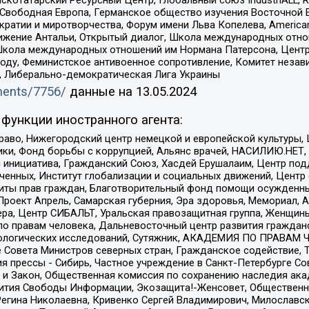
 Свободная Европа, Германское общество изучения Восточной 
и и миротворчества, Форум имени Льва Копелева, American Counci
ое движение Антальи, Открытый диалог, Школа международных отн
Школа международных отношений им Нормана Патерсона, Центр
ду, Феминистское антивоенное сопротивление, Комитет независ
а, Либерально-демократическая Лига Украины
uments/7756/
данные на
13.05.2024
функции иностранного агента:
раво, Нижегородский центр немецкой и европейской культуры,
тики, Фонд борьбы с коррупцией, Альянс врачей, НАСИЛИЮ.НЕТ,
я инициатива, Гражданский Союз, Хасдей Ерушалаим, Центр по
юченных, Институт глобализации и социальных движений, Цент
ты прав граждан, Благотворительный фонд помощи осужденным
а, Проект Апрель, Самарская губерния, Эра здоровья, Мемориал
ера, Центр СИБАЛЬТ, Уральская правозащитная группа, Женщины
по правам человека, Дальневосточный центр развития гражданс
ологических исследований, Сутяжник, АКАДЕМИЯ ПО ПРАВАМ Ч
е Совета Министров северных стран, Гражданское содействие,
я прессы - Сибирь, Частное учреждение в Санкт-Петербурге С
 и Закон, Общественная комиссия по сохранению наследия ак
звития Свободы Информации, Экозащита!-Женсовет, Общественн
Регина Николаевна, Кривенко Сергей Владимирович, Милославс