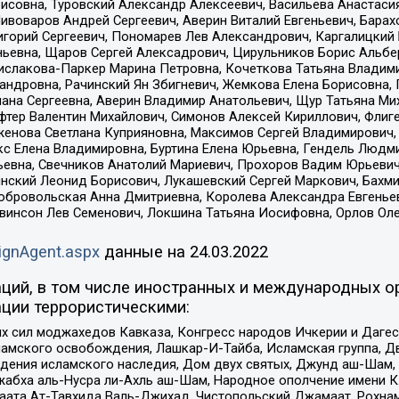
совна, Туровский Александр Алексеевич, Васильева Анастасия
Пивоваров Андрей Сергеевич, Аверин Виталий Евгеньевич, Бара
горий Сергеевич, Пономарев Лев Александрович, Каргалицкий 
ньевна, Щаров Сергей Алексадрович, Цирульников Борис Альбер
ислакова-Паркер Марина Петровна, Кочеткова Татьяна Владими
сандровна, Рачинский Ян Збигневич, Жемкова Елена Борисовна,
лана Сергеевна, Аверин Владимир Анатольевич, Щур Татьяна М
фтер Валентин Михайлович, Симонов Алексей Кириллович, Флиг
женова Светлана Куприяновна, Максимов Сергей Владимирович, 
кс Елена Владимировна, Буртина Елена Юрьевна, Гендель Людм
евна, Свечников Анатолий Мариевич, Прохоров Вадим Юрьевич
инский Леонид Борисович, Лукашевский Сергей Маркович, Бахм
Добровольская Анна Дмитриевна, Королева Александра Евгенье
евинсон Лев Семенович, Локшина Татьяна Иосифовна, Орлов Ол
ignAgent.aspx
данные на
24.03.2022
ций, в том числе иностранных и международных ор
ции террористическими:
ил моджахедов Кавказа, Конгресс народов Ичкерии и Дагеста
ламского освобождения, Лашкар-И-Тайба, Исламская группа, Дв
ения исламского наследия, Дом двух святых, Джунд аш-Шам, 
жабха аль-Нусра ли-Ахль аш-Шам, Народное ополчение имени К.
ата Ат-Тавхида Валь-Джихад, Чистопольский Джамаат, Рохнам