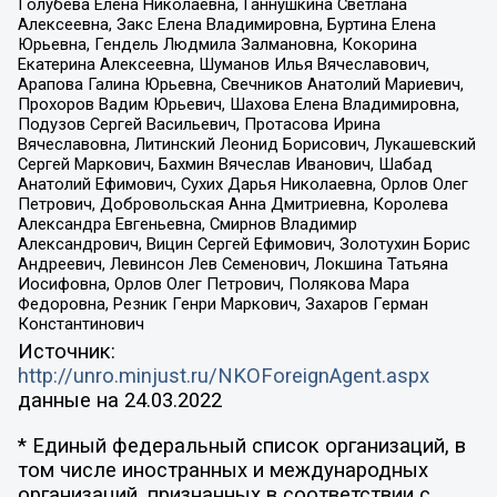
Голубева Елена Николаевна, Ганнушкина Светлана
Алексеевна, Закс Елена Владимировна, Буртина Елена
Юрьевна, Гендель Людмила Залмановна, Кокорина
Екатерина Алексеевна, Шуманов Илья Вячеславович,
Арапова Галина Юрьевна, Свечников Анатолий Мариевич,
Прохоров Вадим Юрьевич, Шахова Елена Владимировна,
Подузов Сергей Васильевич, Протасова Ирина
Вячеславовна, Литинский Леонид Борисович, Лукашевский
Сергей Маркович, Бахмин Вячеслав Иванович, Шабад
Анатолий Ефимович, Сухих Дарья Николаевна, Орлов Олег
Петрович, Добровольская Анна Дмитриевна, Королева
Александра Евгеньевна, Смирнов Владимир
Александрович, Вицин Сергей Ефимович, Золотухин Борис
Андреевич, Левинсон Лев Семенович, Локшина Татьяна
Иосифовна, Орлов Олег Петрович, Полякова Мара
Федоровна, Резник Генри Маркович, Захаров Герман
Константинович
Источник:
http://unro.minjust.ru/NKOForeignAgent.aspx
данные на
24.03.2022
* Единый федеральный список организаций, в
том числе иностранных и международных
организаций, признанных в соответствии с