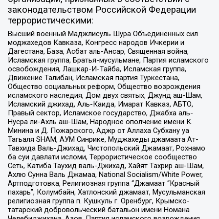
законодательством Российской Федерации
террористическими:
Высший военный Маджлисуль Шура Объединенных сил
моджахедов Кавказа, Конгресс народов Ичкерии и
Дагестана, База, Асбат аль-Ансар, Священная война,
Исламская группа, Братья-мусульмане, Партия исламского
освобождения, Лашкар-И-Тайба, Исламская группа,
Движение Талибан, Исламская партия Туркестана,
Общество социальных реформ, Общество возрождения
исламского наследия, Дом двух святых, Джунд аш-Шам,
Исламский джихад, Аль-Каида, Имарат Кавказ, АБТО,
Правый сектор, Исламское государство, Джабха аль-
Нусра ли-Ахль аш-Шам, Народное ополчение имени К.
Минина и Д. Пожарского, Аджр от Аллаха Субхану уа
Тагьаля SHAM, АУМ Синрике, Муджахеды джамаата Ат-
Тавхида Валь-Джихад, Чистопольский Джамаат, Рохнамо
ба суи давлати исломи, Террористическое сообщество
Сеть, Катиба Таухид валь-Джихад, Хайят Тахрир аш-Шам,
Ахлю Сунна Валь Джамаа, National Socialism/White Power,
Артподготовка, Религиозная группа “Джамаат “Красный
пахарь”, Колумбайн, Хатлонский джамаат, Мусульманская
религиозная группа п. Кушкуль г. Оренбург, Крымско-
татарский добровольческий батальон имени Номана
Челебиджихана, Азов, Партия исламского возрождения