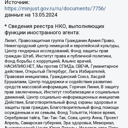
Источник:
https://minjust.gov.ru/ru/documents/7756/
данные на
13.05.2024
* Сведения реестра НКО, выполняющих
функции иностранного агента:
Лилит, Правозащитная группа Гражданин.Армия.Право,
Нижегородский центр немецкой и европейской культуры,
Центр гендерных исследований, Фонд защиты прав
граждан Штаб, Институт права и публичной политики,
Фонд борьбы с коррупцией, Альянс врачей,
НАСИЛИЮ.НЕТ, Мы против СПИДа, СВЕЧА, Гуманитарное
действие, Открытый Петербург, Лига Избирателей,
Правовая инициатива, Гражданский Союз, Хасдей
Ерушалаим, Центр поддержки и содействия развитию
средств массовой информации, Горячая Линия, В защиту
прав заключенных, Институт глобализации и социальных
движений, Центр социально-информационных инициатив
Действие, Благотворительный фонд охраны здоровья и
защиты прав граждан, Благотворительный фонд помощи
осужденным и их семьям, Фонд Тольятти, Новое время,
Серебряная тайга, Так-Так-Так, Сова, центр Анна, Проект
Апрель, Самарская губерния, Эра здоровья, Мемориал,
Аналитический Центр Юрия Левады, Издательство Парк