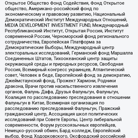
Открытое Общество Фонд Содействия, Фонд Открытое
общество, Американо-российский фонд по
экономическому и правовому развитию, Национальный
Демократический Институт Международных Отношений,
MEDIA DEVELOPMENT INVESTMENT FUND, Международный
Республиканский Институт, Открытая Россия, Институт
современной России, Черноморский фонд регионального
сотрудничества, Европейская Платформа за
Демократические Выборы, Международный центр
электоральных исследований, Германский фонд Маршалла
Соединенных Штатов, Тихоокеанский центр защиты
окружающей среды и природных ресурсов, Свободная
Россия, Всемирный конгресс украинцев, Атлантический
совет, Человек в беде, Европейский фонд за демократию,
Джеймстаунский фонд, Прожект Хармони, Родники
дракона, Врачи против насильственного извлечения
органов, Фалунь Дафа, Друзья Фалуньгун, Фалуньгун,
Коалиция по расследованию преследования в отношении
Фалуньгун в Китае, Всемирная организация по
расследованию преследований Фалуньгун, Пражский
гражданский центр, Ассоциация школ политических
исследований при Совете Европы, Центр либеральной
современности, Форум русскоязычных европейцев,
Немецко-русский обмен, Бард колледж, Европейский
выбор, Фонд Ходорковского, Оксфордский российский