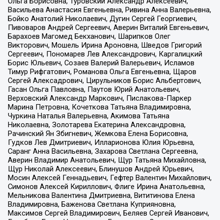
Ольга Борисовна, Туровский Александр Алексеевич,
Васильева Анастасия Евгеньевна, Ривина Анна Валерьевна,
Бойко Анатолий Николаевич, Дугин Сергей Георгиевич,
Пивоваров Андрей Сергеевич, Аверин Виталий Евгеньевич,
Барахоев Магомед Бекханович, Шарипков Олег
Викторович, Мошель Ирина Ароновна, Шведов Григорий
Сергеевич, Пономарев Лев Александрович, Каргалицкий
Борис Юльевич, Созаев Валерий Валерьевич, Исламов
Тимур Рифгатович, Романова Ольга Евгеньевна, Щаров
Сергей Алексадрович, Цирульников Борис Альбертович,
Гасан Ольга Павловна, Паутов Юрий Анатольевич,
Верховский Александр Маркович, Пислакова-Паркер
Марина Петровна, Кочеткова Татьяна Владимировна,
Чуркина Наталья Валерьевна, Акимова Татьяна
Николаевна, Золотарева Екатерина Александровна,
Рачинский Ян Збигневич, Жемкова Елена Борисовна,
Гудков Лев Дмитриевич, Илларионова Юлия Юрьевна,
Саранг Анна Васильевна, Захарова Светлана Сергеевна,
Аверин Владимир Анатольевич, Щур Татьяна Михайловна,
Щур Николай Алексеевич, Блинушов Андрей Юрьевич,
Мосин Алексей Геннадьевич, Гефтер Валентин Михайлович,
Симонов Алексей Кириллович, Флиге Ирина Анатольевна,
Мельникова Валентина Дмитриевна, Вититинова Елена
Владимировна, Баженова Светлана Куприяновна,
Максимов Сергей Владимирович, Беляев Сергей Иванович,