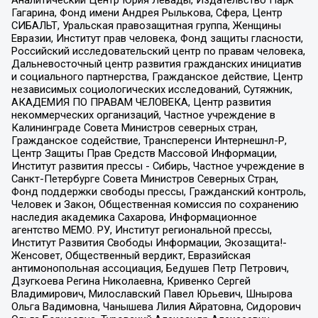
Гагарина, Фонд имени Андрея Рылькова, Сфера, Центр
СИБАЛЬТ, Уральская правозащитная группа, Женщины
Евразии, Институт прав человека, Фонд защиты гласности,
Российский исследовательский центр по правам человека,
Дальневосточный центр развития гражданских инициатив
и социального партнерства, Гражданское действие, Центр
независимых социологических исследований, Сутяжник,
АКАДЕМИЯ ПО ПРАВАМ ЧЕЛОВЕКА, Центр развития
некоммерческих организаций, Частное учреждение в
Калининграде Совета Министров северных стран,
Гражданское содействие, Трансперенси Интернешнл-Р,
Центр Защиты Прав Средств Массовой Информации,
Институт развития прессы - Сибирь, Частное учреждение в
Санкт-Петербурге Совета Министров Северных Стран,
Фонд поддержки свободы прессы, Гражданский контроль,
Человек и Закон, Общественная комиссия по сохранению
наследия академика Сахарова, Информационное
агентство МЕМО. РУ, Институт региональной прессы,
Институт Развития Свободы Информации, Экозащита!-
Женсовет, Общественный вердикт, Евразийская
антимонопольная ассоциация, Бедушев Петр Петрович,
Дзугкоева Регина Николаевна, Кривенко Сергей
Владимирович, Милославский Павел Юрьевич, Шнырова
Ольга Вадимовна, Чанышева Лилия Айратовна, Сидорович