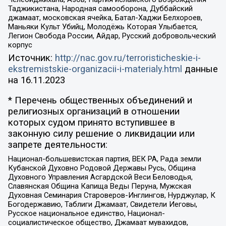
Таджикистана, Народная самооборона, Дуббайский
джамаат, московская ячейка, Батал-Хаджи Белхороев,
Маньяки Культ Убийц, Молодёжь Которая Улыбается,
Легион Свобода России, Айдар, Русский добровольческий
корпус
Источник:
http://nac.gov.ru/terroristicheskie-i-
ekstremistskie-organizacii-i-materialy.html
данные
на
16.11.2023
* Перечень общественных объединений и
религиозных организаций в отношении
которых судом принято вступившее в
законную силу решение о ликвидации или
запрете деятельности:
Национал-большевистская партия, ВЕК РА, Рада земли
Кубанской Духовно Родовой Державы Русь, Община
Духовного Управления Асгардской Веси Беловодья,
Славянская Община Капища Веды Перуна, Мужская
Духовная Семинария Староверов-Инглингов, Нурджулар, К
Богодержавию, Таблиги Джамаат, Свидетели Иеговы,
Русское национальное единство, Национал-
социалистическое общество, Джамаат мувахидов,