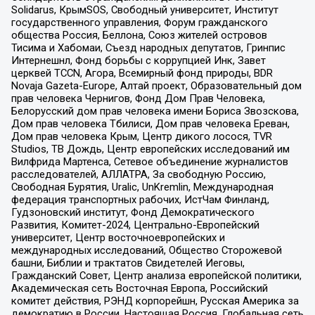
Solidarus, КрымSOS, Свободный университет, Институт
государственного управления, Форум гражданского
общества Россия, Беллона, Союз жителей островов
Тисима и Хабомаи, Съезд народных депутатов, Гринпис
Интернешнл, Фонд борьбы с коррупцией Инк, Завет
церквей TCCN, Агора, Всемирный фонд природы, BDR
Novaja Gazeta-Europe, Алтай проект, Образовательный дом
прав человека Чернигов, Фонд Дом Прав Человека,
Белорусский дом прав человека имени Бориса Звозскова,
Дом прав человека Тбилиси, Дом прав человека Ереван,
Дом прав человека Крым, Центр дикого лосося, TVR
Studios, ТВ Дождь, Центр европейских исследований им
Вилфрида Мартенса, Сетевое объединение журналистов
расследователей, АЛЛАТРА, За свободную Россию,
Свободная Бурятия, Uralic, UnKremlin, Международная
федерация транспортных рабочих, ИстЧам Финланд,
Гудзоновский институт, Фонд Демократического
Развития, Комитет-2024, Центрально-Европейский
университет, Центр восточноевропейских и
международных исследований, Общество Сторожевой
башни, Библии и трактатов Свидетелей Иеговы,
Гражданский Совет, Центр анализа европейской политики,
Академическая сеть Восточная Европа, Российский
комитет действия, РЭНД корпорейшн, Русская Америка за
демократию в России, Настоящая Россия, Глобальная сеть