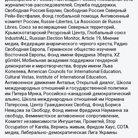
журналистов-расследователей, Служба поддержки,
Свободная Россия Берлин, Свободная Россия Северный
Рейн-Вестфалия, Фонд глобальной помощи, Антивоенный
комитет России, Russie-Libertes, La Asocicion de Rusos
Libres, Союз за возвращение Северных территорий,
Крымскотатарский Ресурсный Центр, Глобальный союз
IndustriALL, Russian Election Monitor, Article 19, Мнение
медиа, Федерация анархического черного креста, Радио
Свободная Европа, Германское общество изучения
Восточной Европы, Фонд имени Фридриха Эберта, XZ
gGmbH, Мобильная академия поддержки гендерной
демократии и миротворчества, Форум имени Льва
Копелева, American Councils for International Education,
Cultural Vistas, Institute of International Education,
Антивоенное движение Антальи, Открытый диалог, Школа
международных отношений и государственной политики
им Питера Мунка, Российско-канадский демократический
альянс, Школа международных отношений им Нормана
Патерсона, Центр Гражданских Свобод, Фонд Бориса
Немцова за Свободу, Фонд имени Фридриха Науманна за
свободу, Феминистское антивоенное сопротивление,
Комитет независимости Ингушетии, Прометей, Stop
Occupation of Karelia, Вернись живым, Фридом Хаус, СОТА
медиа, Либерально-демократическая Лига Украины