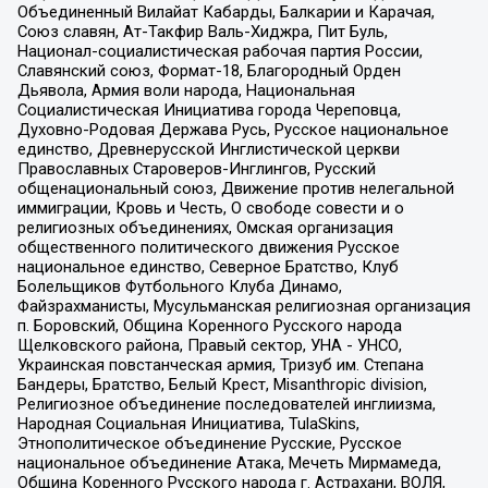
Объединенный Вилайат Кабарды, Балкарии и Карачая,
Союз славян, Ат-Такфир Валь-Хиджра, Пит Буль,
Национал-социалистическая рабочая партия России,
Славянский союз, Формат-18, Благородный Орден
Дьявола, Армия воли народа, Национальная
Социалистическая Инициатива города Череповца,
Духовно-Родовая Держава Русь, Русское национальное
единство, Древнерусской Инглистической церкви
Православных Староверов-Инглингов, Русский
общенациональный союз, Движение против нелегальной
иммиграции, Кровь и Честь, О свободе совести и о
религиозных объединениях, Омская организация
общественного политического движения Русское
национальное единство, Северное Братство, Клуб
Болельщиков Футбольного Клуба Динамо,
Файзрахманисты, Мусульманская религиозная организация
п. Боровский, Община Коренного Русского народа
Щелковского района, Правый сектор, УНА - УНСО,
Украинская повстанческая армия, Тризуб им. Степана
Бандеры, Братство, Белый Крест, Misanthropic division,
Религиозное объединение последователей инглиизма,
Народная Социальная Инициатива, TulaSkins,
Этнополитическое объединение Русские, Русское
национальное объединение Атака, Мечеть Мирмамеда,
Община Коренного Русского народа г. Астрахани, ВОЛЯ,