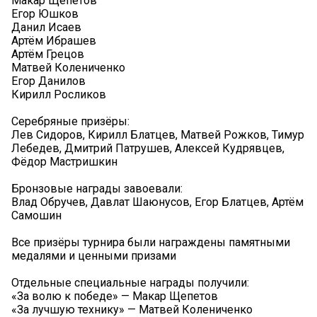
Макар Щепетов
Егор Юшков
Данил Исаев
Артём Ибрашев
Артём Грецов
Матвей Колениченко
Егор Данилов
Кирилл Росликов
Серебряные призёры:
Лев Сидоров, Кирилл Блатцев, Матвей Рожков, Тимур
Лебедев, Дмитрий Патрушев, Алексей Кудрявцев,
Фёдор Мастришкин
Бронзовые награды завоевали:
Влад Обручев, Давлат Шаюнусов, Егор Блатцев, Артём
Самошин
Все призёры турнира были награждены памятными
медалями и ценными призами ️
Отдельные специальные награды получили:
«За волю к победе» — Макар Щепетов
«За лучшую технику» — Матвей Колениченко