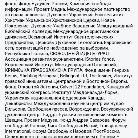
фонд, Фонд Будущее России, Компания свободы
информации, Проект Медиа, Международное партнерство
за права человека, Духовное Управление Евангельских
Христиан Украинской Христианской Церкви, Новое
Поколение, Духовное Учебное Заведение Международный
Библейский Колледж, Международное христианское
движение, Всемирный Институт Саентологических
Предприятий, Церковь Духовной Технологии, Европейская
сеть организаций по наблюдению за выборами,
Республика Польша, СВОБОДНЫЙ ИДЕЛЬ-УРАЛ,
Ассоциация развития журналистики, IStories fonds,
Королевский Институт Международных Отношений,
КРИМСЬКА ПРАВОЗАХИСНА ГРУПА, Фонд имени Генриха
Бёлля, Stichting Bellingcat, Bellingcat Ltd, The Insider, Институт
правовой инициативы Центральной и Восточной Европы,
Фонд Открытой Эстонии, Calvert 22 Foundation, Канадский
украинский конгресс, Институт Макдональда-Лорье,
Украинская национальная федерация Канады,
Декабристы, Международный научный центр им Вудро
Вильсона, Свободная пресса, Возрождение, Всеукраинский
духовный центр , Риддл, Русский антивоенный комитет в
Швеции, Проект Медуза, Фонд Андрея Сахарова, Форум
свободной России, Лига Свободных Наций, Transparеncy
International, Форум Свободных Народов ПостРоссии,
Солидарность с гражданским движением в России –