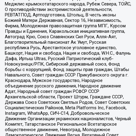
Меджлис крымскотатарского народа, Рубеж Севера, ТОЙС,
О противодействии экстремистской деятельности,
РЕВТАТПОД, Артподготовка, Штольц, В честь иконы
Божией Матери Державная, Сектор 16, Независимость,
Фирма, Молодежная правозащитная группа МПГ, Курсом
Правды и Единения, Каракольская инициативная группа,
Автоград Крю, Союз Славянских Сил Руси, Алля-Аят,
Благотворительный пансионат Ак Умут, Русская
республика Русь, Арестантское уголовное единство,
Башкорт, Нация и свобода, Нация и свобода, W.H.С., Фалунь
Дафа, Иртыш Ultras, Русский Патриотический клуб-
Новокузнецк/РПК, Сибирский державный союз, Фонд
борьбы с коррупцией, Фонд защиты прав граждан, Штабы
Навального, Совет граждан СССР Прикубанского округа г.
Краснодара, Мужское государство, Народное
объединение русского движения, Народное движение
Адат, Народный совет граждан РСФСР СССР
Архангельской области, Проект Штурм, Граждане СССР,
Держава Союз Советских Светлых Родов, Совет Советских
Социалистических Районов, Meta Platforms Inc, Facebook,
Instagram, WhatsApp, СИЧ-С14, Добровольческое
Движение Организации украинских националистов, Черный
Комитет, Татарстанское Региональное Всетатарское
общественное движение, Невоград, Молодежное
Демократическое Движение Весна, Верховный Совет