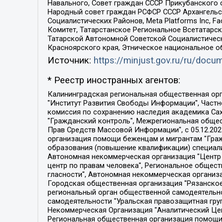
Навального, Совет граждан СССР Прикубанского 
Народный совет граждан РСФСР СССР Архангельск
Социалистических Районов, Meta Platforms Inc, 
Комитет, Татарстанское Региональное Всетатар
Татарской Автономной Советской Социалистическ
Красноярского края, Этническое национальное о
Источник:
https://minjust.gov.ru/ru/doc
* Реестр иностранных агентов:
Калининградская региональная общественная организация "Экозащита!-Женсовет", Фонд содействия защите прав и свобод граждан "Общественный вердикт", Фонд "Институт Развития Свободы Информации", Частное учреждение "Информационное агентство МЕМО. РУ", Региональная общественная организация "Общественная комиссия по сохранению наследия академика Сахарова", Фонд поддержки свободы прессы, Санкт-Петербургская общественная правозащитная организация "Гражданский контроль", Межрегиональная общественная организация "Информационно-просветительский центр "Мемориал", Региональный Фонд "Центр Защиты Прав Средств Массовой Информации", с 05.12.2023 Фонд "Центр Защиты Прав Средств массовой информации", Региональная общественная благотворительная организация помощи беженцам и мигрантам "Гражданское содействие", Негосударственное образовательное учреждение дополнительного профессионального образования (повышение квалификации) специалистов "АКАДЕМИЯ ПО ПРАВАМ ЧЕЛОВЕКА", Свердловская региональная общественная организация "Сутяжник", Автономная некоммерческая организация "Центр независимых социологических исследований", Союз общественных объединений "Российский исследовательский центр по правам человека", Региональное общественное учреждение научно-информационный центр "МЕМОРИАЛ", Некоммерческая организация "Фонд защиты гласности", Автономная некоммерческая организация "Институт прав человека", Городская общественная организация "Екатеринбургское общество "МЕМОРИАЛ", Городская общественная организация "Рязанское историко-просветительское и правозащитное общество "Мемориал" (Рязанский Мемориал), Челябинский региональный орган общественной самодеятельности – женское общественное объединение "Женщины Евразии", Челябинский региональный орган общественной самодеятельности "Уральская правозащитная группа", Фонд содействия защите здоровья и социальной справедливости имени Андрея Рылькова, Автономная Некоммерческая Организация "Аналитический Центр Юрия Левады", Автономная некоммерческая организация социальной поддержки населения "Проект Апрель", Региональная общественная организация помощи женщинам и детям, находящимся в кризисной ситуации "Информационно-методический центр "Анна", Фонд содействия развитию массовых коммуникаций и правовому просвещению "Так-так-Так", Фонд содействия устойчивому развитию "Серебряная тайга", Свердловский региональный общественный фонд социальных проектов "Новое время", "Idel.Реалии", Кавказ.Реалии, Крым.Реалии, Телеканал Настоящее Время, Татаро-башкирская служба Радио Свобода (Azatliq Radiosi), Радио Свободная Европа/Радио Свобода (PCE/PC), "Сибирь.Реалии", "Фактограф", Благотворительный фонд помощи осужденным и их семьям, Автономная некоммерческая организация "Институт глобализации и социальных движений", Фонд "В защиту прав заключенных", Частное учреждение "Центр поддержки и содействия развитию средств массовой информации", Пензенский региональный общественный благотворительный фонд "Гражданский союз", "Север.Реалии", Некоммерческая организация Фонд "Правовая инициатива", 