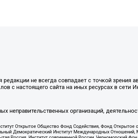
редакции не всегда совпадает с точкой зрения ав
ов с настоящего сайта на иных ресурсах в сети И
ых неправительственных организаций, деятельнос
ститут Открытое Общество Фонд Содействия, Фонд Открытое 
альный Демократический Институт Международных Отношений,
тая Россия, Институт современной России, Черноморский фонд