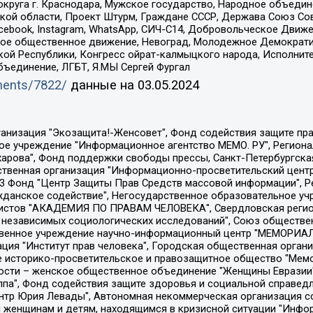
округа г. Краснодара, Мужское государство, Народное объедин
ой области, Проект Штурм, Граждане СССР, Держава Союз Сов
Facebook, Instagram, WhatsApp, СИЧ-С14, Добровольческое Движ
ское общественное движение, Невоград, Молодежное Демократ
ой Республики, Конгресс ойрат-калмыцкого народа, Исполнит
бъединение, ЛГБТ, Я.МЫ Сергей Фургал
uments/7822/
данные на
03.05.2024
Общество с ограниченной ответственностью "Радио Свободная Европа/Радио Свобода", Чешское информационное агентство "MEDIUM-ORIENT", Красноярская региональная общественная организация "Мы против СПИДа", Камалягин Денис Николаевич, Маркелов Сергей Евгеньевич, Пономарев Лев Александрович, Савицкая Людмила Алексеевна, Автономная некоммерческая организация "Центр по работе с проблемой насилия "НАСИЛИЮ.НЕТ", Межрегиональный профессиональный союз работников здравоохранения "Альянс врачей", Юридическое лицо, зарегистрированное в Латвийской Республике, SIA "Medusa Project" (регистрационный номер 40103797863, дата регистрации 10.06.2014), Некоммерческая организация "Фонд по борьбе с коррупцией", Автономная некоммерческая организация "Институт права и публичной политики", Баданин Роман Сергеевич, Гликин Максим Александрович, Железнова Мария Михайловна, Лукьянова Юлия Сергеевна, Маетная Елизавета Витальевна, Маняхин Петр Борисович, Чуракова Ольга Владимировна, Ярош Юлия Петровна, Юридическое лицо "The Insider SIA", зарегистрированное в Риге, Латвийская Республика (дата регистрации 26.06.2015), являющееся администратором доменного имени интернет-издания "The Insider SIA", https://theins.ru, Постернак Алексей Евгеньевич, Рубин Михаил Аркадьевич, Анин Роман Александрович, Юридическое лицо Istories fonds, зарегистрированное в Латвийской Республике (регистрационный номер 50008295751, дата регистрации 24.02.2020), Великовский Дмитрий Александрович, Долинина Ирина Николаевна, Мароховская Алеся Алексеевна, Шлейнов Роман Юрьевич, Шмагун Олеся Валентиновна, Общество с ограниченной ответственностью "Альтаир 2021", Общество с ограниченной ответственностью "Вега 2021", Общество с ограниченной ответственностью "Главный редактор 2021", Общество с ограниченной ответственностью "Ромашки монолит", Важенков Артем Валерьевич, Ивановская областная общественная организация "Центр гендерных исследований", Гурман Юрий Альбертович, Медиапроект "ОВД-Инфо", Егоров Владимир Владимирович, Жилинский Владимир Александрович, Общество с ограниченной ответственностью "ЗП", Иванова София Юрьевна, Карезина Инна Павловна, Кильтау Екатерина Викторовна, Петров Алексей Викторович, Пискунов Сергей Евгеньевич, Смирнов Сергей Сергеевич, Тихонов Михаил Сергеевич, Общество с ограниченной ответственностью "ЖУРНАЛИСТ-ИНОСТРАННЫЙ АГЕНТ", Арапова Галина Юрьевна, Вольтская Татьяна Анатольевна, Американская компания "Mason G.E.S. Anonymous Foundation" (США), являющаяся владельцем интернет-издания https://mnews.world/, Компания "Stichting Bellingcat", зарегистрированная в Нидерландах (дата регистрации 11.07.2018), Захаров Андрей Вячеславович, Клепиковская Екатерина Дмитриевна, Общество с ограниченной ответственностью "МЕМО", Перл Роман Александрович, Симонов Евгений Алексеевич, Соловьева Елена Анатольевна, Сотников Даниил Владимирович, Сурначева Елизавета Дмитриевна, Автономная некоммерческая организация по защите прав человека и информированию населения "Якутия – Наше Мнение", Общество с ограниченной ответственностью "Москоу диджитал медиа", с 26.01.2023 Общество с ограниченной ответственностью "Чайка Белые сады", Ветошкина Валерия Валерьевна, Заговора Максим Александрович, Межрегиональное общественное движение "Российская ЛГБТ - сеть", Оленичев Максим Владимирович, Павлов Иван Юрьевич, Скворцова Елена Сергеевна, Общество с ограниченной ответственностью "Как бы инагент", Кочетков Игорь Викторович, Общество с ограниченной ответственностью "Честные выборы", Еланчик Олег Александрович, Общество с ограниченной ответственностью "Нобелевский призыв", Гималова Регина Эмилевна, Григорьев Андрей Валерьевич, Григорьева Алина Александровна, Ассоциация по содействию защите прав призывников, альтернативнослужащих и военнослужащих "Правозащитная группа "Гражданин.Армия.Право", Хисамова Регина Фаритовна, Автономная некоммерческая организация по реализа