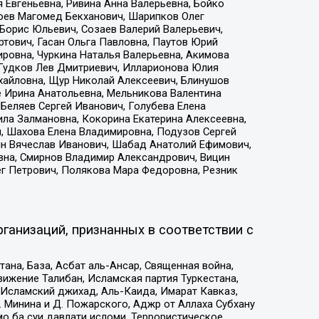
 Евгеньевна, Ривина Анна Валерьевна, Бойко
хоев Магомед Бекханович, Шарипков Олег
Борис Юльевич, Созаев Валерий Валерьевич,
тович, Гасан Ольга Павловна, Паутов Юрий
ровна, Чуркина Наталья Валерьевна, Акимова
 Гудков Лев Дмитриевич, Илларионова Юлия
ихайловна, Щур Николай Алексеевич, Блинушов
е Ирина Анатольевна, Мельникова Валентина
Беляев Сергей Иванович, Голубева Елена
ила Залмановна, Кокорина Екатерина Алексеевна,
, Шахова Елена Владимировна, Подузов Сергей
ин Вячеслав Иванович, Шабад Анатолий Ефимович,
вна, Смирнов Владимир Александрович, Вицин
ег Петрович, Полякова Мара Федоровна, Резник
ганизаций, признанных в соответствии с
на, База, Асбат аль-Ансар, Священная война,
ижение Талибан, Исламская партия Туркестана,
Исламский джихад, Аль-Каида, Имарат Кавказ,
 Минина и Д. Пожарского, Аджр от Аллаха Субхану
о ба суи давлати исломи, Террористическое