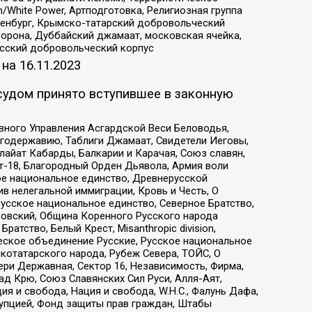
/White Power, Артподготовка, Религиозная группа
Оренбург, Крымско-татарский добровольческий
орона, Дуббайский джамаат, московская ячейка,
усский добровольческий корпус
 на
16.11.2023
судом принято вступившее в законную
вного Управления Асгардской Веси Беловодья,
годержавию, Таблиги Джамаат, Свидетели Иеговы,
айат Кабарды, Балкарии и Карачая, Союз славян,
т-18, Благородный Орден Дьявола, Армия воли
ое национальное единство, Древнерусской
 нелегальной иммиграции, Кровь и Честь, О
усское национальное единство, Северное Братство,
ровский, Община Коренного Русского народа
атство, Белый Крест, Misanthropic division,
еское объединение Русские, Русское национальное
котатарского народа, Рубеж Севера, ТОЙС, О
ри Державная, Сектор 16, Независимость, Фирма,
д Крю, Союз Славянских Сил Руси, Алля-Аят,
я и свобода, Нация и свобода, W.H.С., Фалунь Дафа,
рупцией, Фонд защиты прав граждан, Штабы