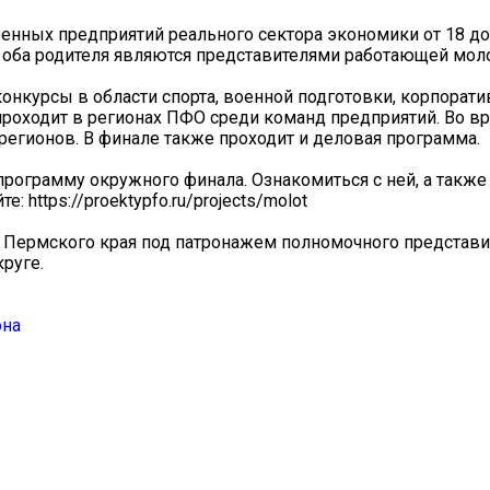
нных предприятий реального сектора экономики от 18 до 
сли оба родителя являются представителями работающей мол
конкурсы в области спорта, военной подготовки, корпорат
проходит в регионах ПФО среди команд предприятий. Во в
егионов. В финале также проходит и деловая программа.
программу окружного финала. Ознакомиться с ней, а также
: https://proektypfo.ru/projects/molot
 Пермского края под патронажем полномочного представи
руге.
она