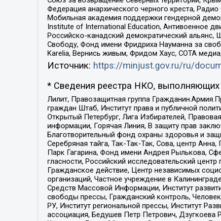
Федерация анархического черного креста, Радио
Мобильная академия поддержки гендерной демократи
Institute of International Education, Антивоенн
Российско-канадский демократический альянс, 
Свободу, Фонд имени Фридриха Науманна за свобо
Karelia, Вернись живым, Фридом Хаус, СОТА меди
Источник:
https://minjust.gov.ru/ru/doc
* Сведения реестра НКО, выполняющих 
Лилит, Правозащитная группа Гражданин.Армия.П
граждан Штаб, Институт права и публичной поли
Открытый Петербург, Лига Избирателей, Правова
информации, Горячая Линия, В защиту прав закл
Благотворительный фонд охраны здоровья и защи
Серебряная тайга, Так-Так-Так, Сова, центр Анн
Парк Гагарина, Фонд имени Андрея Рылькова, Сф
гласности, Российский исследовательский центр 
Гражданское действие, Центр независимых соци
организаций, Частное учреждение в Калининград
Средств Массовой Информации, Институт развити
свободы прессы, Гражданский контроль, Человек
РУ, Институт региональной прессы, Институт Ра
ассоциация, Бедушев Петр Петрович, Дзугкоева 