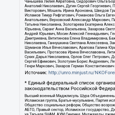
Чанышева Лилия Айратовна, Сидорович Ольга Бори
Анатолий Николаевич, Дугин Сергей Георгиевич, 
Викторович, Мошель Ирина Ароновна, Шведов Гри
Исламов Тимур Рифгатович, Романова Ольга Евге
Анатольевич, Верховский Александр Маркович, П
Татьяна Николаевна, Золотарева Екатерина Алек
Юрьевна, Саранг Анна Васильевна, Захарова Свет
Андрей Юрьевич, Мосин Алексей Геннадьевич, Ге
Дмитриевна, Вититинова Елена Владимировна, Ба
Николаевна, Ганнушкина Светлана Алексеевна, За
Шуманов Илья Вячеславович, Арапова Галина Юрь
Васильевич, Протасова Ирина Вячеславовна, Лит
Сухих Дарья Николаевна, Орлов Олег Петрович, 
Сергей Ефимович, Золотухин Борис Андреевич, Л
Генри Маркович, Захаров Герман Константинович
Источник:
http://unro.minjust.ru/NKOFore
* Единый федеральный список организа
законодательством Российской Федера
Высший военный Маджлисуль Шура Объединенных с
Исламская группа, Братья-мусульмане, Партия ис
Общество социальных реформ, Общество возрожд
АБТО, Правый сектор, Исламское государство, Д
уа Тагьаля SHAM, АУМ Синрике, Муджахеды джама