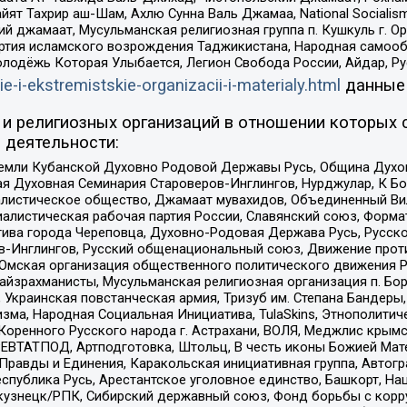
ят Тахрир аш-Шам, Ахлю Сунна Валь Джамаа, National Socialism
ий джамаат, Мусульманская религиозная группа п. Кушкуль г. 
ртия исламского возрождения Таджикистана, Народная самооб
олодёжь Которая Улыбается, Легион Свобода России, Айдар, Р
ie-i-ekstremistskie-organizacii-i-materialy.html
данные
и религиозных организаций в отношении которых 
 деятельности:
земли Кубанской Духовно Родовой Державы Русь, Община Духо
 Духовная Семинария Староверов-Инглингов, Нурджулар, К Бо
листическое общество, Джамаат мувахидов, Объединенный Вил
иалистическая рабочая партия России, Славянский союз, Форма
ива города Череповца, Духовно-Родовая Держава Русь, Русск
-Инглингов, Русский общенациональный союз, Движение против
 Омская организация общественного политического движения Р
йзрахманисты, Мусульманская религиозная организация п. Бо
краинская повстанческая армия, Тризуб им. Степана Бандеры, Бр
зма, Народная Социальная Инициатива, TulaSkins, Этнополитич
оренного Русского народа г. Астрахани, ВОЛЯ, Меджлис крымс
РЕВТАТПОД, Артподготовка, Штольц, В честь иконы Божией Мате
равды и Единения, Каракольская инициативная группа, Автогра
спублика Русь, Арестантское уголовное единство, Башкорт, Наци
окузнецк/РПК, Сибирский державный союз, Фонд борьбы с кор