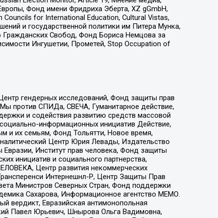
Европы, Фонд имени Фридриха Эберта, XZ gGmbH,
ls for International Education, Cultural Vistas,
ошений и государственной политики им Питера Мунка,
 Гражданских Свобод, Фонд Бориса Немцова за
имости Ингушетии, Прометей, Stop Occupation of
 Центр гендерных исследований, Фонд защиты прав
 Мы против СПИДа, СВЕЧА, Гуманитарное действие,
ддержки и содействия развитию средств массовой
р социально-информационных инициатив Действие,
 и их семьям, Фонд Тольятти, Новое время,
, Аналитический Центр Юрия Левады, Издательство
 Евразии, Институт прав человека, Фонд защиты
ких инициатив и социального партнерства,
ЕЛОВЕКА, Центр развития некоммерческих
 Трансперенси Интернешнл-Р, Центр Защиты Прав
овета Министров Северных Стран, Фонд поддержки
адемика Сахарова, Информационное агентство МЕМО.
ый вердикт, Евразийская антимонопольная
кий Павел Юрьевич, Шнырова Ольга Вадимовна,