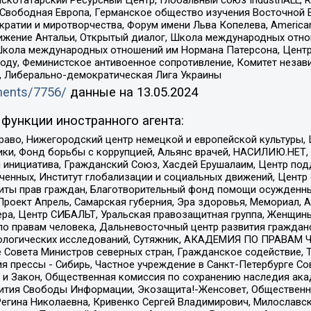
 Свободная Европа, Германское общество изучения Восточной 
и и миротворчества, Форум имени Льва Копелева, American Counci
ое движение Антальи, Открытый диалог, Школа международных отн
Школа международных отношений им Нормана Патерсона, Центр
ду, Феминистское антивоенное сопротивление, Комитет независ
а, Либерально-демократическая Лига Украины
uments/7756/
данные на
13.05.2024
функции иностранного агента:
раво, Нижегородский центр немецкой и европейской культуры,
тики, Фонд борьбы с коррупцией, Альянс врачей, НАСИЛИЮ.НЕТ,
я инициатива, Гражданский Союз, Хасдей Ерушалаим, Центр по
юченных, Институт глобализации и социальных движений, Цент
ты прав граждан, Благотворительный фонд помощи осужденным
а, Проект Апрель, Самарская губерния, Эра здоровья, Мемориал
ера, Центр СИБАЛЬТ, Уральская правозащитная группа, Женщины
по правам человека, Дальневосточный центр развития гражданс
ологических исследований, Сутяжник, АКАДЕМИЯ ПО ПРАВАМ Ч
е Совета Министров северных стран, Гражданское содействие,
я прессы - Сибирь, Частное учреждение в Санкт-Петербурге С
 и Закон, Общественная комиссия по сохранению наследия ак
звития Свободы Информации, Экозащита!-Женсовет, Общественн
Регина Николаевна, Кривенко Сергей Владимирович, Милославс