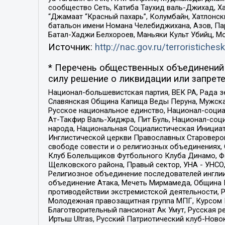
сообщество Сеть, Катиба Таухид валь-Джихад, Хай
“Джамаат “Красный пахарь”, Колумбайн, Хатлонск
батальон имени Номана Челебиджихана, Азов, Па
Батал-Хаджи Белхороев, Маньяки Культ Убийц, М
Источник:
http://nac.gov.ru/terroristichesk
* Перечень общественных объединений 
силу решение о ликвидации или запрете
Национал-большевистская партия, ВЕК РА, Рада 
Славянская Община Капища Веды Перуна, Мужская
Русское национальное единство, Национал-социа
Ат-Такфир Валь-Хиджра, Пит Буль, Национал-соц
народа, Национальная Социалистическая Инициат
Инглистической церкви Православных Староверов
свободе совести и о религиозных объединениях,
Клуб Болельщиков Футбольного Клуба Динамо, Фа
Щелковского района, Правый сектор, УНА - УНСО, У
Религиозное объединение последователей инглии
объединение Атака, Мечеть Мирмамеда, Община К
противодействии экстремистской деятельности, 
Молодежная правозащитная группа МПГ, Курсом П
Благотворительный пансионат Ак Умут, Русская ре
Иртыш Ultras, Русский Патриотический клуб-Нов