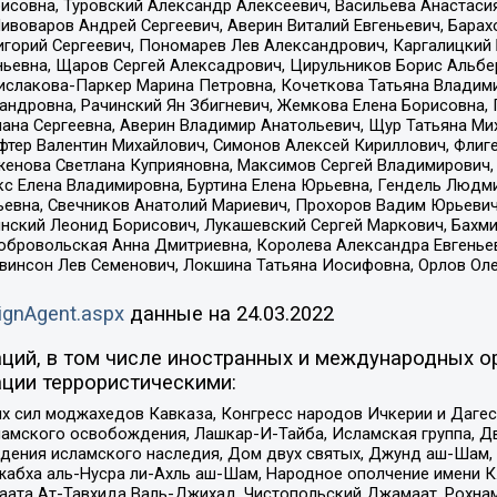
совна, Туровский Александр Алексеевич, Васильева Анастасия
Пивоваров Андрей Сергеевич, Аверин Виталий Евгеньевич, Бара
горий Сергеевич, Пономарев Лев Александрович, Каргалицкий 
ньевна, Щаров Сергей Алексадрович, Цирульников Борис Альбер
ислакова-Паркер Марина Петровна, Кочеткова Татьяна Владими
сандровна, Рачинский Ян Збигневич, Жемкова Елена Борисовна,
лана Сергеевна, Аверин Владимир Анатольевич, Щур Татьяна М
фтер Валентин Михайлович, Симонов Алексей Кириллович, Флиг
женова Светлана Куприяновна, Максимов Сергей Владимирович, 
кс Елена Владимировна, Буртина Елена Юрьевна, Гендель Людм
евна, Свечников Анатолий Мариевич, Прохоров Вадим Юрьевич
инский Леонид Борисович, Лукашевский Сергей Маркович, Бахм
Добровольская Анна Дмитриевна, Королева Александра Евгенье
евинсон Лев Семенович, Локшина Татьяна Иосифовна, Орлов Ол
ignAgent.aspx
данные на
24.03.2022
ций, в том числе иностранных и международных ор
ции террористическими:
ил моджахедов Кавказа, Конгресс народов Ичкерии и Дагеста
ламского освобождения, Лашкар-И-Тайба, Исламская группа, Дв
ения исламского наследия, Дом двух святых, Джунд аш-Шам, 
жабха аль-Нусра ли-Ахль аш-Шам, Народное ополчение имени К.
ата Ат-Тавхида Валь-Джихад, Чистопольский Джамаат, Рохнам