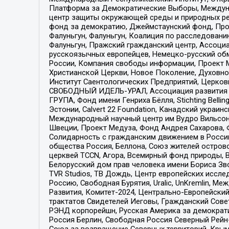
Платформа за Демократические Выборы, Междуна
центр защиты окружающей среды и природных ресу
фонд за демократию, Джеймстаунский фонд, Прож
Фалуньгун, Фалуньгун, Коалиция по расследован
Фалуньгун, Пражский гражданский центр, Ассоци
русскоязычных европейцев, Немецко-русский об
России, Компания свободы информации, Проект М
Христианской Церкви, Новое Поколение, Духовн
Институт Саентологических Предприятий, Церков
СВОБОДНЫЙ ИДЕЛЬ-УРАЛ, Ассоциация развития ж
ГРУПА, Фонд имени Генриха Бёлля, Stichting Bellin
Эстонии, Calvert 22 Foundation, Канадский укра
Международный научный центр им Вудро Вильсона
Швеции, Проект Медуза, Фонд Андрея Сахарова, Ф
Солидарность с гражданским движением в России 
общества Россия, Беллона, Союз жителей острово
церквей TCCN, Агора, Всемирный фонд природы, B
Белорусский дом прав человека имени Бориса Зво
TVR Studios, ТВ Дождь, Центр европейских иссл
Россию, Свободная Бурятия, Uralic, UnKremlin, 
Развития, Комитет-2024, Центрально-Европейски
трактатов Свидетелей Иеговы, Гражданский Совет
РЭНД корпорейшн, Русская Америка за демократи
Россия Берлин, Свободная Россия Северный Рейн-В
Союз за возвращение Северных территорий, Крымско