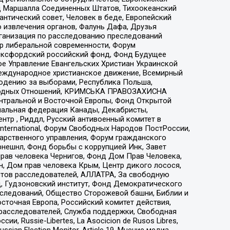
 Маршалла Соединенных Штатов, Тихоокеанский
нтический совет, Человек в беде, Европейский
 извлечения органов, Фалунь Дафа, Друзья
рганизация по расследованию преследований
тр либеральной современности, Форум
 Оксфордский российский фонд, Фонд Будущее
е Управление Евангельских Христиан Украинской
еждународное христианское движение, Всемирный
людению за выборами, Республика Польша,
народных Отношений, КРИМСЬКА ПРАВОЗАХИСНА
ы Центральной и Восточной Европы, Фонд Открытой
иональная федерация Канады, Декабристы,
тр , Риддл, Русский антивоенный комитет в
nternational, Форум Свободных Народов ПостРоссии,
дарственного управления, Форум гражданского
рнешнл, Фонд борьбы с коррупцией Инк, Завет
прав человека Чернигов, Фонд Дом Прав Человека,
н, Дом прав человека Крым, Центр дикого лосося,
стов расследователей, АЛЛАТРА, За свободную
д, Гудзоновский институт, Фонд Демократического
сследований, Общество Сторожевой башни, Библии и
сточная Европа, Российский комитет действия,
-расследователей, Служба поддержки, Свободная
 Russie-Libertes, La Asocicion de Rusos Libres,
an Election Monitor, Article 19, Мнение медиа,