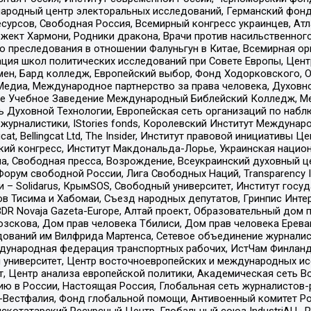
родный центр электоральных исследований, Германский фонд
рсов, Свободная Россия, Всемирный конгресс украинцев, Атла
ект Хармони, Родники дракона, Врачи против насильственного
ию преследования в отношении Фалуньгун в Китае, Всемирная о
ация школ политических исследований при Совете Европы, Цен
мен, Бард колледж, Европейский выбор, Фонд Ходорковского,
едиа, Международное партнерство за права человека, Духовно
ое Учебное Заведение Международный Библейский Колледж, М
ь Духовной Технологии, Европейская сеть организаций по наб
урналистики, IStories fonds, Королевский Институт Между
gcat, Bellingcat Ltd, The Insider, Институт правовой инициатив
инский конгресс, Институт Макдональда-Лорье, Украинская нац
, Свободная пресса, Возрождение, Всеукраинский духовный цен
орум свободной России, Лига Свободных Наций, Transparеncy I
– Solidarus, КрымSOS, Свободный университет, Институт госу
в Тисима и Хабомаи, Съезд народных депутатов, Гринпис Инте
DR Novaja Gazeta-Europe, Алтай проект, Образовательный дом 
зскова, Дом прав человека Тбилиси, Дом прав человека Ерева
едований им Вилфрида Мартенса, Сетевое объединение журнали
Международная федерация транспортных рабочих, ИстЧам Финлан
й университет, Центр восточноевропейских и международных и
, Центр анализа европейской политики, Академическая сеть Во
ю в России, Настоящая Россия, Глобальная сеть журналистов
естфалия, Фонд глобальной помощи, Антивоенный комитет России,
татарский Ресурсный Центр, Глобальный союз IndustriALL, Russi