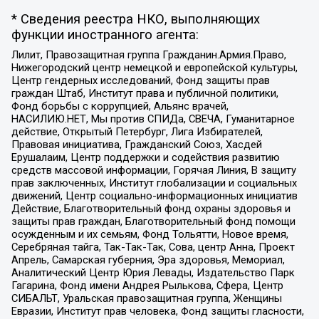
* Сведения реестра НКО, выполняющих
функции иностранного агента:
Лилит, Правозащитная группа Гражданин.Армия.Право,
Нижегородский центр немецкой и европейской культуры,
Центр гендерных исследований, Фонд защиты прав
граждан Штаб, Институт права и публичной политики,
Фонд борьбы с коррупцией, Альянс врачей,
НАСИЛИЮ.НЕТ, Мы против СПИДа, СВЕЧА, Гуманитарное
действие, Открытый Петербург, Лига Избирателей,
Правовая инициатива, Гражданский Союз, Хасдей
Ерушалаим, Центр поддержки и содействия развитию
средств массовой информации, Горячая Линия, В защиту
прав заключенных, Институт глобализации и социальных
движений, Центр социально-информационных инициатив
Действие, Благотворительный фонд охраны здоровья и
защиты прав граждан, Благотворительный фонд помощи
осужденным и их семьям, Фонд Тольятти, Новое время,
Серебряная тайга, Так-Так-Так, Сова, центр Анна, Проект
Апрель, Самарская губерния, Эра здоровья, Мемориал,
Аналитический Центр Юрия Левады, Издательство Парк
Гагарина, Фонд имени Андрея Рылькова, Сфера, Центр
СИБАЛЬТ, Уральская правозащитная группа, Женщины
Евразии, Институт прав человека, Фонд защиты гласности,