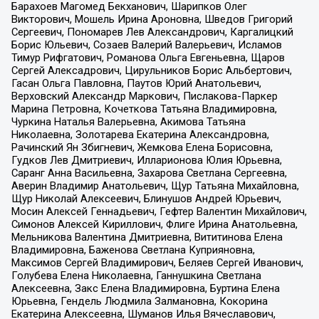
Барахоев Магомед Бекханович, Шарипков Олег
Викторович, Мошель Ирина Ароновна, Шведов Григорий
Сергеевич, Пономарев Лев Александрович, Каргалицкий
Борис Юльевич, Созаев Валерий Валерьевич, Исламов
Тимур Рифгатович, Романова Ольга Евгеньевна, Щаров
Сергей Алексадрович, Цирульников Борис Альбертович,
Гасан Ольга Павловна, Паутов Юрий Анатольевич,
Верховский Александр Маркович, Пислакова-Паркер
Марина Петровна, Кочеткова Татьяна Владимировна,
Чуркина Наталья Валерьевна, Акимова Татьяна
Николаевна, Золотарева Екатерина Александровна,
Рачинский Ян Збигневич, Жемкова Елена Борисовна,
Гудков Лев Дмитриевич, Илларионова Юлия Юрьевна,
Саранг Анна Васильевна, Захарова Светлана Сергеевна,
Аверин Владимир Анатольевич, Щур Татьяна Михайловна,
Щур Николай Алексеевич, Блинушов Андрей Юрьевич,
Мосин Алексей Геннадьевич, Гефтер Валентин Михайлович,
Симонов Алексей Кириллович, Флиге Ирина Анатольевна,
Мельникова Валентина Дмитриевна, Вититинова Елена
Владимировна, Баженова Светлана Куприяновна,
Максимов Сергей Владимирович, Беляев Сергей Иванович,
Голубева Елена Николаевна, Ганнушкина Светлана
Алексеевна, Закс Елена Владимировна, Буртина Елена
Юрьевна, Гендель Людмила Залмановна, Кокорина
Екатерина Алексеевна, Шуманов Илья Вячеславович,