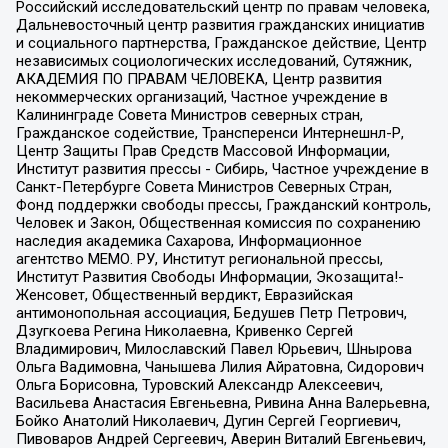
Российский исследовательский центр по правам человека,
Дальневосточный центр развития гражданских инициатив
и социального партнерства, Гражданское действие, Центр
независимых социологических исследований, Сутяжник,
АКАДЕМИЯ ПО ПРАВАМ ЧЕЛОВЕКА, Центр развития
некоммерческих организаций, Частное учреждение в
Калининграде Совета Министров северных стран,
Гражданское содействие, Трансперенси Интернешнл-Р,
Центр Защиты Прав Средств Массовой Информации,
Институт развития прессы - Сибирь, Частное учреждение в
Санкт-Петербурге Совета Министров Северных Стран,
Фонд поддержки свободы прессы, Гражданский контроль,
Человек и Закон, Общественная комиссия по сохранению
наследия академика Сахарова, Информационное
агентство МЕМО. РУ, Институт региональной прессы,
Институт Развития Свободы Информации, Экозащита!-
Женсовет, Общественный вердикт, Евразийская
антимонопольная ассоциация, Бедушев Петр Петрович,
Дзугкоева Регина Николаевна, Кривенко Сергей
Владимирович, Милославский Павел Юрьевич, Шнырова
Ольга Вадимовна, Чанышева Лилия Айратовна, Сидорович
Ольга Борисовна, Туровский Александр Алексеевич,
Васильева Анастасия Евгеньевна, Ривина Анна Валерьевна,
Бойко Анатолий Николаевич, Дугин Сергей Георгиевич,
Пивоваров Андрей Сергеевич, Аверин Виталий Евгеньевич,