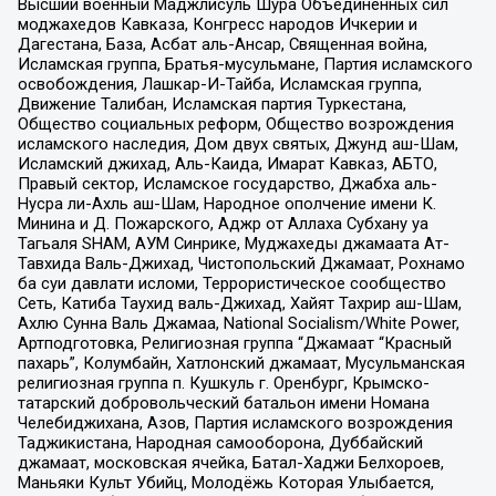
Высший военный Маджлисуль Шура Объединенных сил
моджахедов Кавказа, Конгресс народов Ичкерии и
Дагестана, База, Асбат аль-Ансар, Священная война,
Исламская группа, Братья-мусульмане, Партия исламского
освобождения, Лашкар-И-Тайба, Исламская группа,
Движение Талибан, Исламская партия Туркестана,
Общество социальных реформ, Общество возрождения
исламского наследия, Дом двух святых, Джунд аш-Шам,
Исламский джихад, Аль-Каида, Имарат Кавказ, АБТО,
Правый сектор, Исламское государство, Джабха аль-
Нусра ли-Ахль аш-Шам, Народное ополчение имени К.
Минина и Д. Пожарского, Аджр от Аллаха Субхану уа
Тагьаля SHAM, АУМ Синрике, Муджахеды джамаата Ат-
Тавхида Валь-Джихад, Чистопольский Джамаат, Рохнамо
ба суи давлати исломи, Террористическое сообщество
Сеть, Катиба Таухид валь-Джихад, Хайят Тахрир аш-Шам,
Ахлю Сунна Валь Джамаа, National Socialism/White Power,
Артподготовка, Религиозная группа “Джамаат “Красный
пахарь”, Колумбайн, Хатлонский джамаат, Мусульманская
религиозная группа п. Кушкуль г. Оренбург, Крымско-
татарский добровольческий батальон имени Номана
Челебиджихана, Азов, Партия исламского возрождения
Таджикистана, Народная самооборона, Дуббайский
джамаат, московская ячейка, Батал-Хаджи Белхороев,
Маньяки Культ Убийц, Молодёжь Которая Улыбается,