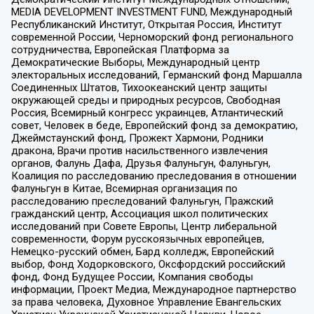
MEDIA DEVELOPMENT INVESTMENT FUND, Международный
Республиканский Институт, Открытая Россия, Институт
современной России, Черноморский фонд регионального
сотрудничества, Европейская Платформа за
Демократические Выборы, Международный центр
электоральных исследований, Германский фонд Маршалла
Соединенных Штатов, Тихоокеанский центр защиты
окружающей среды и природных ресурсов, Свободная
Россия, Всемирный конгресс украинцев, Атлантический
совет, Человек в беде, Европейский фонд за демократию,
Джеймстаунский фонд, Прожект Хармони, Родники
дракона, Врачи против насильственного извлечения
органов, Фалунь Дафа, Друзья Фалуньгун, Фалуньгун,
Коалиция по расследованию преследования в отношении
Фалуньгун в Китае, Всемирная организация по
расследованию преследований Фалуньгун, Пражский
гражданский центр, Ассоциация школ политических
исследований при Совете Европы, Центр либеральной
современности, Форум русскоязычных европейцев,
Немецко-русский обмен, Бард колледж, Европейский
выбор, Фонд Ходорковского, Оксфордский российский
фонд, Фонд Будущее России, Компания свободы
информации, Проект Медиа, Международное партнерство
за права человека, Духовное Управление Евангельских