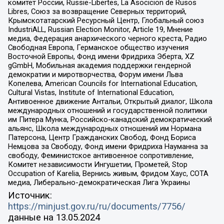
комитет России, Russie-Libertes, La Asocicion de Rusos
Libres, Союз за возвращение Северных территорий,
Крымскотатарский Ресурсный Центр, Глобальный союз
IndustriALL, Russian Election Monitor, Article 19, Мнение
медиа, Федерация анархического черного креста, Радио
Свободная Европа, Германское общество изучения
Восточной Европы, Фонд имени Фридриха Эберта, XZ
gGmbH, Мобильная академия поддержки гендерной
демократии и миротворчества, Форум имени Льва
Копелева, American Councils for International Education,
Cultural Vistas, Institute of International Education,
Антивоенное движение Антальи, Открытый диалог, Школа
международных отношений и государственной политики
им Питера Мунка, Российско-канадский демократический
альянс, Школа международных отношений им Нормана
Патерсона, Центр Гражданских Свобод, Фонд Бориса
Немцова за Свободу, Фонд имени Фридриха Науманна за
свободу, Феминистское антивоенное сопротивление,
Комитет независимости Ингушетии, Прометей, Stop
Occupation of Karelia, Вернись живым, Фридом Хаус, СОТА
медиа, Либерально-демократическая Лига Украины
Источник:
https://minjust.gov.ru/ru/documents/7756/
данные на
13.05.2024