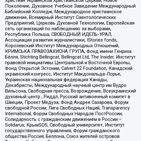
Христиан Украинской Христианской Церкви, Новое
Поколение, Духовное Учебное Заведение Международный
Библейский Колледж, Международное христианское
движение, Всемирный Институт Саентологических
Предприятий, Церковь Духовной Технологии, Европейская
сеть организаций по наблюдению за выборами,
Республика Польша, СВОБОДНЫЙ ИДЕЛЬ-УРАЛ,
Ассоциация развития журналистики, IStories fonds,
Королевский Институт Международных Отношений,
КРИМСЬКА ПРАВОЗАХИСНА ГРУПА, Фонд имени Генриха
Бёлля, Stichting Bellingcat, Bellingcat Ltd, The Insider, Институт
правовой инициативы Центральной и Восточной Европы,
Фонд Открытой Эстонии, Calvert 22 Foundation, Канадский
украинский конгресс, Институт Макдональда-Лорье,
Украинская национальная федерация Канады,
Декабристы, Международный научный центр им Вудро
Вильсона, Свободная пресса, Возрождение, Всеукраинский
духовный центр , Риддл, Русский антивоенный комитет в
Швеции, Проект Медуза, Фонд Андрея Сахарова, Форум
свободной России, Лига Свободных Наций, Transparеncy
International, Форум Свободных Народов ПостРоссии,
Солидарность с гражданским движением в России –
Solidarus, КрымSOS, Свободный университет, Институт
государственного управления, Форум гражданского
общества Россия, Беллона, Союз жителей островов