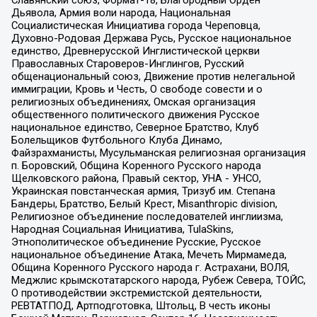
Дьявола, Армия воли народа, Национальная
Социалистическая Инициатива города Череповца,
Духовно-Родовая Держава Русь, Русское национальное
единство, Древнерусской Инглистической церкви
Православных Староверов-Инглингов, Русский
общенациональный союз, Движение против нелегальной
иммиграции, Кровь и Честь, О свободе совести и о
религиозных объединениях, Омская организация
общественного политического движения Русское
национальное единство, Северное Братство, Клуб
Болельщиков Футбольного Клуба Динамо,
Файзрахманисты, Мусульманская религиозная организация
п. Боровский, Община Коренного Русского народа
Щелковского района, Правый сектор, УНА - УНСО,
Украинская повстанческая армия, Тризуб им. Степана
Бандеры, Братство, Белый Крест, Misanthropic division,
Религиозное объединение последователей инглиизма,
Народная Социальная Инициатива, TulaSkins,
Этнополитическое объединение Русские, Русское
национальное объединение Атака, Мечеть Мирмамеда,
Община Коренного Русского народа г. Астрахани, ВОЛЯ,
Меджлис крымскотатарского народа, Рубеж Севера, ТОЙС,
О противодействии экстремистской деятельности,
РЕВТАТПОД, Артподготовка, Штольц, В честь иконы