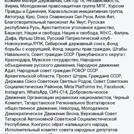
Божией Матери Державная, Сектор 16, Независимость,
Фирма, Молодежная правозащитная группа МПГ, Курсом
Правды и Единения, Каракольская инициативная группа,
Автоград Крю, Союз Славянских Сил Руси, Алля-Аят,
Благотворительный пансионат Ак Умут, Русская
республика Русь, Арестантское уголовное единство,
Башкорт, Нация и свобода, Нация и свобода, W.H.С., Фалунь
Дафа, Иртыш Ultras, Русский Патриотический клуб-
Новокузнецк/РПК, Сибирский державный союз, Фонд
борьбы с коррупцией, Фонд защиты прав граждан, Штабы
Навального, Совет граждан СССР Прикубанского округа г.
Краснодара, Мужское государство, Народное
объединение русского движения, Народное движение
Адат, Народный совет граждан РСФСР СССР
Архангельской области, Проект Штурм, Граждане СССР,
Держава Союз Советских Светлых Родов, Совет Советских
Социалистических Районов, Meta Platforms Inc, Facebook,
Instagram, WhatsApp, СИЧ-С14, Добровольческое
Движение Организации украинских националистов, Черный
Комитет, Татарстанское Региональное Всетатарское
общественное движение, Невоград, Молодежное
Демократическое Движение Весна, Верховный Совет
Татарской Автономной Советской Социалистической
Республики, Конгресс ойрат-калмыцкого народа,
Исполнительный комитет совета народных депутатов