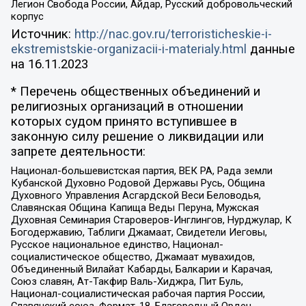
Легион Свобода России, Айдар, Русский добровольческий
корпус
Источник:
http://nac.gov.ru/terroristicheskie-i-
ekstremistskie-organizacii-i-materialy.html
данные
на
16.11.2023
* Перечень общественных объединений и
религиозных организаций в отношении
которых судом принято вступившее в
законную силу решение о ликвидации или
запрете деятельности:
Национал-большевистская партия, ВЕК РА, Рада земли
Кубанской Духовно Родовой Державы Русь, Община
Духовного Управления Асгардской Веси Беловодья,
Славянская Община Капища Веды Перуна, Мужская
Духовная Семинария Староверов-Инглингов, Нурджулар, К
Богодержавию, Таблиги Джамаат, Свидетели Иеговы,
Русское национальное единство, Национал-
социалистическое общество, Джамаат мувахидов,
Объединенный Вилайат Кабарды, Балкарии и Карачая,
Союз славян, Ат-Такфир Валь-Хиджра, Пит Буль,
Национал-социалистическая рабочая партия России,
Славянский союз, Формат-18, Благородный Орден