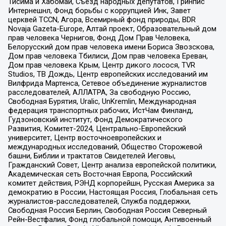
Тисима и Хабомаи, Съезд народных депутатов, Гринпис
Интернешнл, Фонд борьбы с коррупцией Инк, Завет
церквей TCCN, Агора, Всемирный фонд природы, BDR
Novaja Gazeta-Europe, Алтай проект, Образовательный дом
прав человека Чернигов, Фонд Дом Прав Человека,
Белорусский дом прав человека имени Бориса Звозскова,
Дом прав человека Тбилиси, Дом прав человека Ереван,
Дом прав человека Крым, Центр дикого лосося, TVR
Studios, ТВ Дождь, Центр европейских исследований им
Вилфрида Мартенса, Сетевое объединение журналистов
расследователей, АЛЛАТРА, За свободную Россию,
Свободная Бурятия, Uralic, UnKremlin, Международная
федерация транспортных рабочих, ИстЧам Финланд,
Гудзоновский институт, Фонд Демократического
Развития, Комитет-2024, Центрально-Европейский
университет, Центр восточноевропейских и
международных исследований, Общество Сторожевой
башни, Библии и трактатов Свидетелей Иеговы,
Гражданский Совет, Центр анализа европейской политики,
Академическая сеть Восточная Европа, Российский
комитет действия, РЭНД корпорейшн, Русская Америка за
демократию в России, Настоящая Россия, Глобальная сеть
журналистов-расследователей, Служба поддержки,
Свободная Россия Берлин, Свободная Россия Северный
Рейн-Вестфалия, Фонд глобальной помощи, Антивоенный