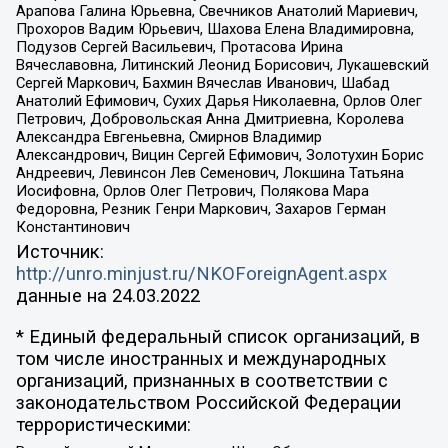
Арапова Галина Юрьевна, Свечников Анатолий Мариевич,
Прохоров Вадим Юрьевич, Шахова Елена Владимировна,
Подузов Сергей Васильевич, Протасова Ирина
Вячеславовна, Литинский Леонид Борисович, Лукашевский
Сергей Маркович, Бахмин Вячеслав Иванович, Шабад
Анатолий Ефимович, Сухих Дарья Николаевна, Орлов Олег
Петрович, Добровольская Анна Дмитриевна, Королева
Александра Евгеньевна, Смирнов Владимир
Александрович, Вицин Сергей Ефимович, Золотухин Борис
Андреевич, Левинсон Лев Семенович, Локшина Татьяна
Иосифовна, Орлов Олег Петрович, Полякова Мара
Федоровна, Резник Генри Маркович, Захаров Герман
Константинович
Источник:
http://unro.minjust.ru/NKOForeignAgent.aspx
данные на
24.03.2022
* Единый федеральный список организаций, в
том числе иностранных и международных
организаций, признанных в соответствии с
законодательством Российской Федерации
террористическими: