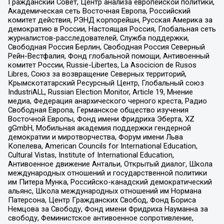
Гражданский Совет, Центр анализа европейской политики,
Академическая сеть Восточная Европа, Российский
комитет действия, РЭНД корпорейшн, Русская Америка за
демократию в России, Настоящая Россия, Глобальная сеть
журналистов-расследователей, Служба поддержки,
Свободная Россия Берлин, Свободная Россия Северный
Рейн-Вестфалия, Фонд глобальной помощи, Антивоенный
комитет России, Russie-Libertes, La Asocicion de Rusos
Libres, Союз за возвращение Северных территорий,
Крымскотатарский Ресурсный Центр, Глобальный союз
IndustriALL, Russian Election Monitor, Article 19, Мнение
медиа, Федерация анархического черного креста, Радио
Свободная Европа, Германское общество изучения
Восточной Европы, Фонд имени Фридриха Эберта, XZ
gGmbH, Мобильная академия поддержки гендерной
демократии и миротворчества, Форум имени Льва
Копелева, American Councils for International Education,
Cultural Vistas, Institute of International Education,
Антивоенное движение Антальи, Открытый диалог, Школа
международных отношений и государственной политики
им Питера Мунка, Российско-канадский демократический
альянс, Школа международных отношений им Нормана
Патерсона, Центр Гражданских Свобод, Фонд Бориса
Немцова за Свободу, Фонд имени Фридриха Науманна за
свободу, Феминистское антивоенное сопротивление,