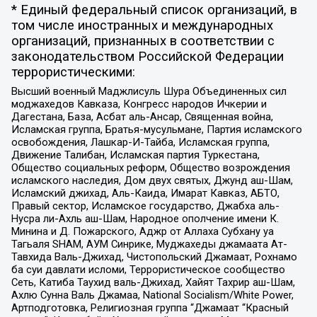
* Единый федеральный список организаций, в
том числе иностранных и международных
организаций, признанных в соответствии с
законодательством Российской Федерации
террористическими:
Высший военный Маджлисуль Шура Объединенных сил
моджахедов Кавказа, Конгресс народов Ичкерии и
Дагестана, База, Асбат аль-Ансар, Священная война,
Исламская группа, Братья-мусульмане, Партия исламского
освобождения, Лашкар-И-Тайба, Исламская группа,
Движение Талибан, Исламская партия Туркестана,
Общество социальных реформ, Общество возрождения
исламского наследия, Дом двух святых, Джунд аш-Шам,
Исламский джихад, Аль-Каида, Имарат Кавказ, АБТО,
Правый сектор, Исламское государство, Джабха аль-
Нусра ли-Ахль аш-Шам, Народное ополчение имени К.
Минина и Д. Пожарского, Аджр от Аллаха Субхану уа
Тагьаля SHAM, АУМ Синрике, Муджахеды джамаата Ат-
Тавхида Валь-Джихад, Чистопольский Джамаат, Рохнамо
ба суи давлати исломи, Террористическое сообщество
Сеть, Катиба Таухид валь-Джихад, Хайят Тахрир аш-Шам,
Ахлю Сунна Валь Джамаа, National Socialism/White Power,
Артподготовка, Религиозная группа “Джамаат “Красный