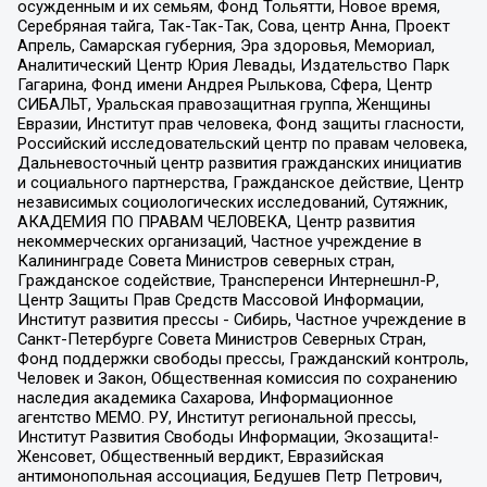
осужденным и их семьям, Фонд Тольятти, Новое время,
Серебряная тайга, Так-Так-Так, Сова, центр Анна, Проект
Апрель, Самарская губерния, Эра здоровья, Мемориал,
Аналитический Центр Юрия Левады, Издательство Парк
Гагарина, Фонд имени Андрея Рылькова, Сфера, Центр
СИБАЛЬТ, Уральская правозащитная группа, Женщины
Евразии, Институт прав человека, Фонд защиты гласности,
Российский исследовательский центр по правам человека,
Дальневосточный центр развития гражданских инициатив
и социального партнерства, Гражданское действие, Центр
независимых социологических исследований, Сутяжник,
АКАДЕМИЯ ПО ПРАВАМ ЧЕЛОВЕКА, Центр развития
некоммерческих организаций, Частное учреждение в
Калининграде Совета Министров северных стран,
Гражданское содействие, Трансперенси Интернешнл-Р,
Центр Защиты Прав Средств Массовой Информации,
Институт развития прессы - Сибирь, Частное учреждение в
Санкт-Петербурге Совета Министров Северных Стран,
Фонд поддержки свободы прессы, Гражданский контроль,
Человек и Закон, Общественная комиссия по сохранению
наследия академика Сахарова, Информационное
агентство МЕМО. РУ, Институт региональной прессы,
Институт Развития Свободы Информации, Экозащита!-
Женсовет, Общественный вердикт, Евразийская
антимонопольная ассоциация, Бедушев Петр Петрович,