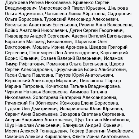
Дзугкоева Регина Николаевна, Кривенко Сергей
Владимирович, Милославский Павел Юрьевич, Шнырова
Ольга Вадимовна, Чанышева Лилия Айратовна, Сидорович
Ольга Борисовна, Туровский Александр Алексеевич,
Васильева Анастасия Евгеньевна, Ривина Анна Валерьевна,
Бойко Анатолий Николаевич, Дугин Сергей Георгиевич,
Пивоваров Андрей Сергеевич, Аверин Виталий Евгеньевич,
Барахоев Магомед Бекханович, Шарипков Олег
Викторович, Мошель Ирина Ароновна, Шведов Григорий
Сергеевич, Пономарев Лев Александрович, Каргалицкий
Борис Юльевич, Созаев Валерий Валерьевич, Исламов
Тимур Рифгатович, Романова Ольга Евгеньевна, Щаров
Сергей Алексадрович, Цирульников Борис Альбертович,
Гасан Ольга Павловна, Паутов Юрий Анатольевич,
Верховский Александр Маркович, Пислакова-Паркер
Марина Петровна, Кочеткова Татьяна Владимировна,
Чуркина Наталья Валерьевна, Акимова Татьяна
Николаевна, Золотарева Екатерина Александровна,
Рачинский Ян Збигневич, Жемкова Елена Борисовна,
Гудков Лев Дмитриевич, Илларионова Юлия Юрьевна,
Саранг Анна Васильевна, Захарова Светлана Сергеевна,
Аверин Владимир Анатольевич, Щур Татьяна Михайловна,
Щур Николай Алексеевич, Блинушов Андрей Юрьевич,
Мосин Алексей Геннадьевич, Гефтер Валентин Михайлович,
Симонов Алексей Кириллович, Флиге Ирина Анатольевна,