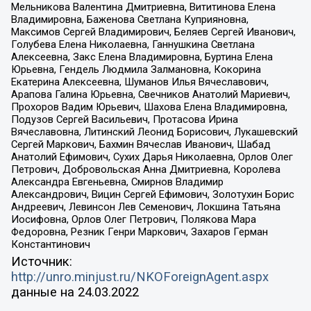
Мельникова Валентина Дмитриевна, Вититинова Елена
Владимировна, Баженова Светлана Куприяновна,
Максимов Сергей Владимирович, Беляев Сергей Иванович,
Голубева Елена Николаевна, Ганнушкина Светлана
Алексеевна, Закс Елена Владимировна, Буртина Елена
Юрьевна, Гендель Людмила Залмановна, Кокорина
Екатерина Алексеевна, Шуманов Илья Вячеславович,
Арапова Галина Юрьевна, Свечников Анатолий Мариевич,
Прохоров Вадим Юрьевич, Шахова Елена Владимировна,
Подузов Сергей Васильевич, Протасова Ирина
Вячеславовна, Литинский Леонид Борисович, Лукашевский
Сергей Маркович, Бахмин Вячеслав Иванович, Шабад
Анатолий Ефимович, Сухих Дарья Николаевна, Орлов Олег
Петрович, Добровольская Анна Дмитриевна, Королева
Александра Евгеньевна, Смирнов Владимир
Александрович, Вицин Сергей Ефимович, Золотухин Борис
Андреевич, Левинсон Лев Семенович, Локшина Татьяна
Иосифовна, Орлов Олег Петрович, Полякова Мара
Федоровна, Резник Генри Маркович, Захаров Герман
Константинович
Источник:
http://unro.minjust.ru/NKOForeignAgent.aspx
данные на
24.03.2022