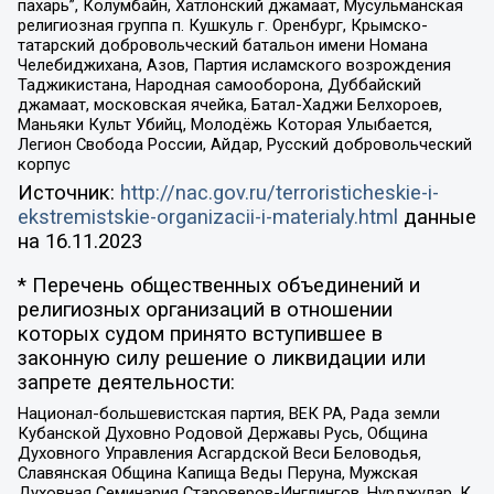
пахарь”, Колумбайн, Хатлонский джамаат, Мусульманская
религиозная группа п. Кушкуль г. Оренбург, Крымско-
татарский добровольческий батальон имени Номана
Челебиджихана, Азов, Партия исламского возрождения
Таджикистана, Народная самооборона, Дуббайский
джамаат, московская ячейка, Батал-Хаджи Белхороев,
Маньяки Культ Убийц, Молодёжь Которая Улыбается,
Легион Свобода России, Айдар, Русский добровольческий
корпус
Источник:
http://nac.gov.ru/terroristicheskie-i-
ekstremistskie-organizacii-i-materialy.html
данные
на
16.11.2023
* Перечень общественных объединений и
религиозных организаций в отношении
которых судом принято вступившее в
законную силу решение о ликвидации или
запрете деятельности:
Национал-большевистская партия, ВЕК РА, Рада земли
Кубанской Духовно Родовой Державы Русь, Община
Духовного Управления Асгардской Веси Беловодья,
Славянская Община Капища Веды Перуна, Мужская
Духовная Семинария Староверов-Инглингов, Нурджулар, К