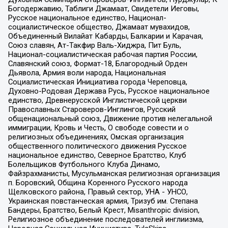
Богодержавию, Таблиги Джамаат, Свидетели Иеговы,
Русское национальное единство, Национал-
социалистическое общество, Джамаат мувахидов,
Объединенный Вилайат Кабарды, Балкарии и Карачая,
Союз славян, Ат-Такфир Валь-Хиджра, Пит Буль,
Национал-социалистическая рабочая партия России,
Славянский союз, Формат-18, Благородный Орден
Дьявола, Армия воли народа, Национальная
Социалистическая Инициатива города Череповца,
Духовно-Родовая Держава Русь, Русское национальное
единство, Древнерусской Инглистической церкви
Православных Староверов-Инглингов, Русский
общенациональный союз, Движение против нелегальной
иммиграции, Кровь и Честь, О свободе совести и о
религиозных объединениях, Омская организация
общественного политического движения Русское
национальное единство, Северное Братство, Клуб
Болельщиков Футбольного Клуба Динамо,
Файзрахманисты, Мусульманская религиозная организация
п. Боровский, Община Коренного Русского народа
Щелковского района, Правый сектор, УНА - УНСО,
Украинская повстанческая армия, Тризуб им. Степана
Бандеры, Братство, Белый Крест, Misanthropic division,
Религиозное объединение последователей инглиизма,