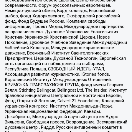
исследований при Совете Европы, Центр либеральной
современности, Форум русскоязычных европейцев,
Немецко-русский обмен, Бард колледж, Европейский
выбор, Фонд Ходорковского, Оксфордский российский
фонд, Фонд Будущее России, Компания свободы
информации, Проект Медиа, Международное партнерство
за права человека, Духовное Управление Евангельских
Христиан Украинской Христианской Церкви, Новое
Поколение, Духовное Учебное Заведение Международный
Библейский Колледж, Международное христианское
движение, Всемирный Институт Саентологических
Предприятий, Церковь Духовной Технологии, Европейская
сеть организаций по наблюдению за выборами,
Республика Польша, СВОБОДНЫЙ ИДЕЛЬ-УРАЛ,
Ассоциация развития журналистики, IStories fonds,
Королевский Институт Международных Отношений,
КРИМСЬКА ПРАВОЗАХИСНА ГРУПА, Фонд имени Генриха
Бёлля, Stichting Bellingcat, Bellingcat Ltd, The Insider, Институт
правовой инициативы Центральной и Восточной Европы,
Фонд Открытой Эстонии, Calvert 22 Foundation, Канадский
украинский конгресс, Институт Макдональда-Лорье,
Украинская национальная федерация Канады,
Декабристы, Международный научный центр им Вудро
Вильсона, Свободная пресса, Возрождение, Всеукраинский
духовный центр , Риддл, Русский антивоенный комитет в