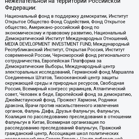
нежелательной на территории Российской
Федерации:
Национальный фонд в поддержку демократии, Институт
Открытое Общество Фонд Содействия, Фонд Открытое
общество, Американо-российский фонд по
экономическому и правовому развитию, Национальный
Демократический Институт Международных Отношений,
MEDIA DEVELOPMENT INVESTMENT FUND, Международный
Республиканский Институт, Открытая Россия, Институт
современной России, Черноморский фонд регионального
сотрудничества, Европейская Платформа за
Демократические Выборы, Международный центр
электоральных исследований, Германский фонд Маршалла
Соединенных Штатов, Тихоокеанский центр защиты
окружающей среды и природных ресурсов, Свободная
Россия, Всемирный конгресс украинцев, Атлантический
совет, Человек в беде, Европейский фонд за демократию,
Джеймстаунский фонд, Прожект Хармони, Родники
дракона, Врачи против насильственного извлечения
органов, Фалунь Дафа, Друзья Фалуньгун, Фалуньгун,
Коалиция по расследованию преследования в отношении
Фалуньгун в Китае, Всемирная организация по
расследованию преследований Фалуньгун, Пражский
гражданский центр, Ассоциация школ политических