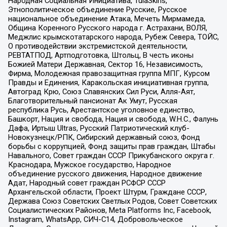
Народная Социальная Инициатива, TulaSkins,
Этнополитическое объединение Русские, Русское
национальное объединение Атака, Мечеть Мирмамеда,
Община Коренного Русского народа г. Астрахани, ВОЛЯ,
Меджлис крымскотатарского народа, Рубеж Севера, ТОЙС,
О противодействии экстремистской деятельности,
РЕВТАТПОД, Артподготовка, Штольц, В честь иконы
Божией Матери Державная, Сектор 16, Независимость,
Фирма, Молодежная правозащитная группа МПГ, Курсом
Правды и Единения, Каракольская инициативная группа,
Автоград Крю, Союз Славянских Сил Руси, Алля-Аят,
Благотворительный пансионат Ак Умут, Русская
республика Русь, Арестантское уголовное единство,
Башкорт, Нация и свобода, Нация и свобода, W.H.С., Фалунь
Дафа, Иртыш Ultras, Русский Патриотический клуб-
Новокузнецк/РПК, Сибирский державный союз, Фонд
борьбы с коррупцией, Фонд защиты прав граждан, Штабы
Навального, Совет граждан СССР Прикубанского округа г.
Краснодара, Мужское государство, Народное
объединение русского движения, Народное движение
Адат, Народный совет граждан РСФСР СССР
Архангельской области, Проект Штурм, Граждане СССР,
Держава Союз Советских Светлых Родов, Совет Советских
Социалистических Районов, Meta Platforms Inc, Facebook,
Instagram, WhatsApp, СИЧ-С14, Добровольческое