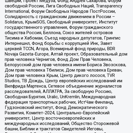
Швеции, Проект Медуза, Фонд Андрея Сахарова, Форум
свободной России, Лига Свободных Наций, Transparеncy
International, Форум Свободных Народов ПостРоссии,
Солидарность с гражданским движением в России –
Solidarus, КрымSOS, Свободный университет, Институт
государственного управления, Форум гражданского
общества Россия, Беллона, Союз жителей островов
Тисима и Хабомаи, Съезд народных депутатов, Гринпис
Интернешнл, Фонд борьбы с коррупцией Инк, Завет
церквей TCCN, Агора, Всемирный фонд природы, BDR
Novaja Gazeta-Europe, Алтай проект, Образовательный дом
прав человека Чернигов, Фонд Дом Прав Человека,
Белорусский дом прав человека имени Бориса Звозскова,
Дом прав человека Тбилиси, Дом прав человека Ереван,
Дом прав человека Крым, Центр дикого лосося, TVR
Studios, ТВ Дождь, Центр европейских исследований им
Вилфрида Мартенса, Сетевое объединение журналистов
расследователей, АЛЛАТРА, За свободную Россию,
Свободная Бурятия, Uralic, UnKremlin, Международная
федерация транспортных рабочих, ИстЧам Финланд,
Гудзоновский институт, Фонд Демократического
Развития, Комитет-2024, Центрально-Европейский
университет, Центр восточноевропейских и
международных исследований, Общество Сторожевой
башни, Библии и трактатов Свидетелей Иеговы,