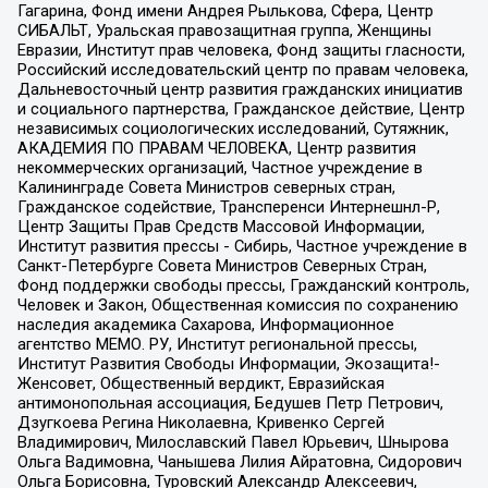
Гагарина, Фонд имени Андрея Рылькова, Сфера, Центр
СИБАЛЬТ, Уральская правозащитная группа, Женщины
Евразии, Институт прав человека, Фонд защиты гласности,
Российский исследовательский центр по правам человека,
Дальневосточный центр развития гражданских инициатив
и социального партнерства, Гражданское действие, Центр
независимых социологических исследований, Сутяжник,
АКАДЕМИЯ ПО ПРАВАМ ЧЕЛОВЕКА, Центр развития
некоммерческих организаций, Частное учреждение в
Калининграде Совета Министров северных стран,
Гражданское содействие, Трансперенси Интернешнл-Р,
Центр Защиты Прав Средств Массовой Информации,
Институт развития прессы - Сибирь, Частное учреждение в
Санкт-Петербурге Совета Министров Северных Стран,
Фонд поддержки свободы прессы, Гражданский контроль,
Человек и Закон, Общественная комиссия по сохранению
наследия академика Сахарова, Информационное
агентство МЕМО. РУ, Институт региональной прессы,
Институт Развития Свободы Информации, Экозащита!-
Женсовет, Общественный вердикт, Евразийская
антимонопольная ассоциация, Бедушев Петр Петрович,
Дзугкоева Регина Николаевна, Кривенко Сергей
Владимирович, Милославский Павел Юрьевич, Шнырова
Ольга Вадимовна, Чанышева Лилия Айратовна, Сидорович
Ольга Борисовна, Туровский Александр Алексеевич,