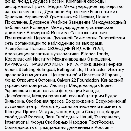
фонд, Фонд Будущее России, Компания свободы
информации, Проект Медиа, Международное партнерство
за права человека, Духовное Управление Евангельских
Христиан Украинской Христианской Церкви, Новое
Поколение, Духовное Учебное Заведение Международный
Библейский Колледж, Международное христианское
движение, Всемирный Институт Саентологических
Предприятий, Церковь Духовной Технологии, Европейская
сеть организаций по наблюдению за выборами,
Республика Польша, СВОБОДНЫЙ ИДЕЛЬ-УРАЛ,
Ассоциация развития журналистики, IStories fonds,
Королевский Институт Международных Отношений,
КРИМСЬКА ПРАВОЗАХИСНА ГРУПА, Фонд имени Генриха
Бёлля, Stichting Bellingcat, Bellingcat Ltd, The Insider, Институт
правовой инициативы Центральной и Восточной Европы,
Фонд Открытой Эстонии, Calvert 22 Foundation, Канадский
украинский конгресс, Институт Макдональда-Лорье,
Украинская национальная федерация Канады,
Декабристы, Международный научный центр им Вудро
Вильсона, Свободная пресса, Возрождение, Всеукраинский
духовный центр , Риддл, Русский антивоенный комитет в
Швеции, Проект Медуза, Фонд Андрея Сахарова, Форум
свободной России, Лига Свободных Наций, Transparеncy
International, Форум Свободных Народов ПостРоссии,
Солидарность с гражданским движением в России –