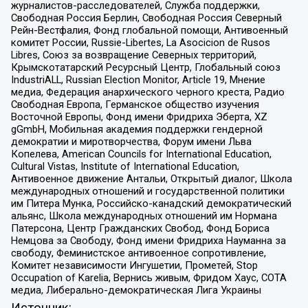
журналистов-расследователей, Служба поддержки,
Свободная Россия Берлин, Свободная Россия Северный
Рейн-Вестфалия, Фонд глобальной помощи, Антивоенный
комитет России, Russie-Libertes, La Asocicion de Rusos
Libres, Союз за возвращение Северных территорий,
Крымскотатарский Ресурсный Центр, Глобальный союз
IndustriALL, Russian Election Monitor, Article 19, Мнение
медиа, Федерация анархического черного креста, Радио
Свободная Европа, Германское общество изучения
Восточной Европы, Фонд имени Фридриха Эберта, XZ
gGmbH, Мобильная академия поддержки гендерной
демократии и миротворчества, Форум имени Льва
Копелева, American Councils for International Education,
Cultural Vistas, Institute of International Education,
Антивоенное движение Антальи, Открытый диалог, Школа
международных отношений и государственной политики
им Питера Мунка, Российско-канадский демократический
альянс, Школа международных отношений им Нормана
Патерсона, Центр Гражданских Свобод, Фонд Бориса
Немцова за Свободу, Фонд имени Фридриха Науманна за
свободу, Феминистское антивоенное сопротивление,
Комитет независимости Ингушетии, Прометей, Stop
Occupation of Karelia, Вернись живым, Фридом Хаус, СОТА
медиа, Либерально-демократическая Лига Украины
Источник: