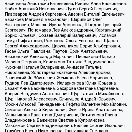
Васильева Анастасия Евгеньевна, Ривина Анна Валерьевна,
Бойко Анатолий Николаевич, Дугин Сергей Георгиевич,
Пивоваров Андрей Сергеевич, Аверин Виталий Евгеньевич,
Барахоев Магомед Бекханович, Шарипков Олег
Викторович, Мошель Ирина Ароновна, Шведов Григорий
Сергеевич, Пономарев Лев Александрович, Каргалицкий
Борис Юльевич, Созаев Валерий Валерьевич, Исламов
Тимур Рифгатович, Романова Ольга Евгеньевна, Щаров
Сергей Алексадрович, Цирульников Борис Альбертович,
Гасан Ольга Павловна, Паутов Юрий Анатольевич,
Верховский Александр Маркович, Пислакова-Паркер
Марина Петровна, Кочеткова Татьяна Владимировна,
Чуркина Наталья Валерьевна, Акимова Татьяна
Николаевна, Золотарева Екатерина Александровна,
Рачинский Ян Збигневич, Жемкова Елена Борисовна,
Гудков Лев Дмитриевич, Илларионова Юлия Юрьевна,
Саранг Анна Васильевна, Захарова Светлана Сергеевна,
Аверин Владимир Анатольевич, Щур Татьяна Михайловна,
Щур Николай Алексеевич, Блинушов Андрей Юрьевич,
Мосин Алексей Геннадьевич, Гефтер Валентин Михайлович,
Симонов Алексей Кириллович, Флиге Ирина Анатольевна,
Мельникова Валентина Дмитриевна, Вититинова Елена
Владимировна, Баженова Светлана Куприяновна,
Максимов Сергей Владимирович, Беляев Сергей Иванович,
Голубева Елена Николаевна, Ганнушкина Светлана