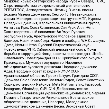
Меджлис крымскотатарского народа, Рубеж Севера, ТОЙС,
О противодействии экстремистской деятельности,
РЕВТАТПОД, Артподготовка, Штольц, В честь иконы
Божией Матери Державная, Сектор 16, Независимость,
Фирма, Молодежная правозащитная группа МПГ, Курсом
Правды и Единения, Каракольская инициативная группа,
Автоград Крю, Союз Славянских Сил Руси, Алля-Аят,
Благотворительный пансионат Ак Умут, Русская
республика Русь, Арестантское уголовное единство,
Башкорт, Нация и свобода, Нация и свобода, W.H.С., Фалунь
Дафа, Иртыш Ultras, Русский Патриотический клуб-
Новокузнецк/РПК, Сибирский державный союз, Фонд
борьбы с коррупцией, Фонд защиты прав граждан, Штабы
Навального, Совет граждан СССР Прикубанского округа г.
Краснодара, Мужское государство, Народное
объединение русского движения, Народное движение
Адат, Народный совет граждан РСФСР СССР
Архангельской области, Проект Штурм, Граждане СССР,
Держава Союз Советских Светлых Родов, Совет Советских
Социалистических Районов, Meta Platforms Inc, Facebook,
Instagram, WhatsApp, СИЧ-С14, Добровольческое
Движение Организации украинских националистов, Черный
Комитет, Татарстанское Региональное Всетатарское
общественное движение, Невоград, Молодежное
Демократическое Движение Весна, Верховный Совет