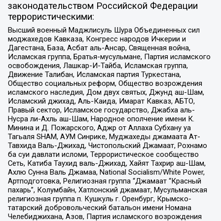
законодательством Российской Федерации
террористическими:
Высший военный Маджлисуль Шура Объединенных сил
моджахедов Кавказа, Конгресс народов Ичкерии и
Дагестана, База, Асбат аль-Ансар, Священная война,
Исламская группа, Братья-мусульмане, Партия исламского
освобождения, Лашкар-И-Тайба, Исламская группа,
Движение Талибан, Исламская партия Туркестана,
Общество социальных реформ, Общество возрождения
исламского наследия, Дом двух святых, Джунд аш-Шам,
Исламский джихад, Аль-Каида, Имарат Кавказ, АБТО,
Правый сектор, Исламское государство, Джабха аль-
Нусра ли-Ахль аш-Шам, Народное ополчение имени К.
Минина и Д. Пожарского, Аджр от Аллаха Субхану уа
Тагьаля SHAM, АУМ Синрике, Муджахеды джамаата Ат-
Тавхида Валь-Джихад, Чистопольский Джамаат, Рохнамо
ба суи давлати исломи, Террористическое сообщество
Сеть, Катиба Таухид валь-Джихад, Хайят Тахрир аш-Шам,
Ахлю Сунна Валь Джамаа, National Socialism/White Power,
Артподготовка, Религиозная группа “Джамаат “Красный
пахарь”, Колумбайн, Хатлонский джамаат, Мусульманская
религиозная группа п. Кушкуль г. Оренбург, Крымско-
татарский добровольческий батальон имени Номана
Челебиджихана, Азов, Партия исламского возрождения