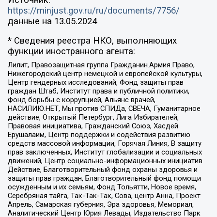
https://minjust.gov.ru/ru/documents/7756/
данные на
13.05.2024
* Сведения реестра НКО, выполняющих
функции иностранного агента:
Лилит, Правозащитная группа Гражданин.Армия.Право,
Нижегородский центр немецкой и европейской культуры,
Центр гендерных исследований, Фонд защиты прав
граждан Штаб, Институт права и публичной политики,
Фонд борьбы с коррупцией, Альянс врачей,
НАСИЛИЮ.НЕТ, Мы против СПИДа, СВЕЧА, Гуманитарное
действие, Открытый Петербург, Лига Избирателей,
Правовая инициатива, Гражданский Союз, Хасдей
Ерушалаим, Центр поддержки и содействия развитию
средств массовой информации, Горячая Линия, В защиту
прав заключенных, Институт глобализации и социальных
движений, Центр социально-информационных инициатив
Действие, Благотворительный фонд охраны здоровья и
защиты прав граждан, Благотворительный фонд помощи
осужденным и их семьям, Фонд Тольятти, Новое время,
Серебряная тайга, Так-Так-Так, Сова, центр Анна, Проект
Апрель, Самарская губерния, Эра здоровья, Мемориал,
Аналитический Центр Юрия Левады, Издательство Парк