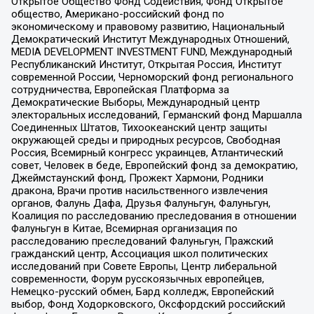
Открытое Общество Фонд Содействия, Фонд Открытое
общество, Американо-российский фонд по
экономическому и правовому развитию, Национальный
Демократический Институт Международных Отношений,
MEDIA DEVELOPMENT INVESTMENT FUND, Международный
Республиканский Институт, Открытая Россия, Институт
современной России, Черноморский фонд регионального
сотрудничества, Европейская Платформа за
Демократические Выборы, Международный центр
электоральных исследований, Германский фонд Маршалла
Соединенных Штатов, Тихоокеанский центр защиты
окружающей среды и природных ресурсов, Свободная
Россия, Всемирный конгресс украинцев, Атлантический
совет, Человек в беде, Европейский фонд за демократию,
Джеймстаунский фонд, Прожект Хармони, Родники
дракона, Врачи против насильственного извлечения
органов, Фалунь Дафа, Друзья Фалуньгун, Фалуньгун,
Коалиция по расследованию преследования в отношении
Фалуньгун в Китае, Всемирная организация по
расследованию преследований Фалуньгун, Пражский
гражданский центр, Ассоциация школ политических
исследований при Совете Европы, Центр либеральной
современности, Форум русскоязычных европейцев,
Немецко-русский обмен, Бард колледж, Европейский
выбор, Фонд Ходорковского, Оксфордский российский