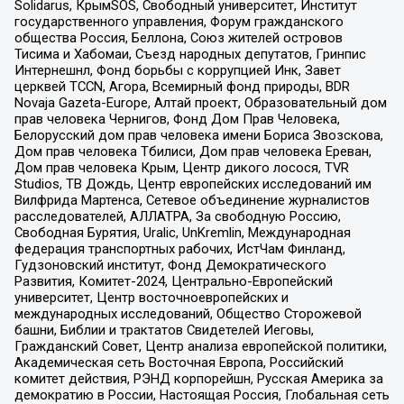
Solidarus, КрымSOS, Свободный университет, Институт
государственного управления, Форум гражданского
общества Россия, Беллона, Союз жителей островов
Тисима и Хабомаи, Съезд народных депутатов, Гринпис
Интернешнл, Фонд борьбы с коррупцией Инк, Завет
церквей TCCN, Агора, Всемирный фонд природы, BDR
Novaja Gazeta-Europe, Алтай проект, Образовательный дом
прав человека Чернигов, Фонд Дом Прав Человека,
Белорусский дом прав человека имени Бориса Звозскова,
Дом прав человека Тбилиси, Дом прав человека Ереван,
Дом прав человека Крым, Центр дикого лосося, TVR
Studios, ТВ Дождь, Центр европейских исследований им
Вилфрида Мартенса, Сетевое объединение журналистов
расследователей, АЛЛАТРА, За свободную Россию,
Свободная Бурятия, Uralic, UnKremlin, Международная
федерация транспортных рабочих, ИстЧам Финланд,
Гудзоновский институт, Фонд Демократического
Развития, Комитет-2024, Центрально-Европейский
университет, Центр восточноевропейских и
международных исследований, Общество Сторожевой
башни, Библии и трактатов Свидетелей Иеговы,
Гражданский Совет, Центр анализа европейской политики,
Академическая сеть Восточная Европа, Российский
комитет действия, РЭНД корпорейшн, Русская Америка за
демократию в России, Настоящая Россия, Глобальная сеть