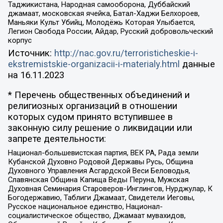
Таджикистана, Народная самооборона, Дуббайский
джамаат, московская ячейка, Батал-Хаджи Белхороев,
Маньяки Культ Убийц, Молодёжь Которая Улыбается,
Легион Свобода России, Айдар, Русский добровольческий
корпус
Источник:
http://nac.gov.ru/terroristicheskie-i-
ekstremistskie-organizacii-i-materialy.html
данные
на
16.11.2023
* Перечень общественных объединений и
религиозных организаций в отношении
которых судом принято вступившее в
законную силу решение о ликвидации или
запрете деятельности:
Национал-большевистская партия, ВЕК РА, Рада земли
Кубанской Духовно Родовой Державы Русь, Община
Духовного Управления Асгардской Веси Беловодья,
Славянская Община Капища Веды Перуна, Мужская
Духовная Семинария Староверов-Инглингов, Нурджулар, К
Богодержавию, Таблиги Джамаат, Свидетели Иеговы,
Русское национальное единство, Национал-
социалистическое общество, Джамаат мувахидов,