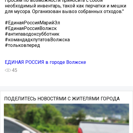
Просим по возможности приносить с собой
необходимый инвентарь, такой как перчатки и мешки
для мусора. Организован вывоз собранных отходов."
#ЕдинаяРоссияМарийЭл
#ЕдинаяРоссияВолжск
#антипаводоксубботник
#командадкпутатовВолжска
#тольковперед
ЕДИНАЯ РОССИЯ в городе Волжске
45
ПОДЕЛИТЕСЬ НОВОСТЯМИ С ЖИТЕЛЯМИ ГОРОДА