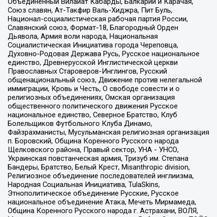
Объединенный Вилайат Кабарды, Балкарии и Карачая,
Союз славян, Ат-Такфир Валь-Хиджра, Пит Буль,
Национал-социалистическая рабочая партия России,
Славянский союз, Формат-18, Благородный Орден
Дьявола, Армия воли народа, Национальная
Социалистическая Инициатива города Череповца,
Духовно-Родовая Держава Русь, Русское национальное
единство, Древнерусской Инглистической церкви
Православных Староверов-Инглингов, Русский
общенациональный союз, Движение против нелегальной
иммиграции, Кровь и Честь, О свободе совести и о
религиозных объединениях, Омская организация
общественного политического движения Русское
национальное единство, Северное Братство, Клуб
Болельщиков Футбольного Клуба Динамо,
Файзрахманисты, Мусульманская религиозная организация
п. Боровский, Община Коренного Русского народа
Щелковского района, Правый сектор, УНА - УНСО,
Украинская повстанческая армия, Тризуб им. Степана
Бандеры, Братство, Белый Крест, Misanthropic division,
Религиозное объединение последователей инглиизма,
Народная Социальная Инициатива, TulaSkins,
Этнополитическое объединение Русские, Русское
национальное объединение Атака, Мечеть Мирмамеда,
Община Коренного Русского народа г. Астрахани, ВОЛЯ,