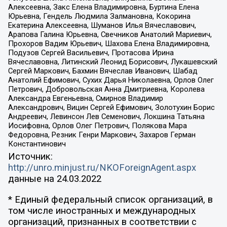
Алексеевна, Закс Елена Владимировна, Буртина Елена
Юрьевна, Гендель Людмила Залмановна, Кокорина
Екатерина Алексеевна, Шуманов Илья Вячеславович,
Арапова Галина Юрьевна, Свечников Анатолий Мариевич,
Прохоров Вадим Юрьевич, Шахова Елена Владимировна,
Подузов Сергей Васильевич, Протасова Ирина
Вячеславовна, Литинский Леонид Борисович, Лукашевский
Сергей Маркович, Бахмин Вячеслав Иванович, Шабад
Анатолий Ефимович, Сухих Дарья Николаевна, Орлов Олег
Петрович, Добровольская Анна Дмитриевна, Королева
Александра Евгеньевна, Смирнов Владимир
Александрович, Вицин Сергей Ефимович, Золотухин Борис
Андреевич, Левинсон Лев Семенович, Локшина Татьяна
Иосифовна, Орлов Олег Петрович, Полякова Мара
Федоровна, Резник Генри Маркович, Захаров Герман
Константинович
Источник:
http://unro.minjust.ru/NKOForeignAgent.aspx
данные на
24.03.2022
* Единый федеральный список организаций, в
том числе иностранных и международных
организаций, признанных в соответствии с