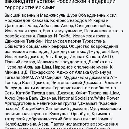
законодательством Российской Федерации
террористическими:
Высший военный Маджлисуль Шура Объединенных сил
моджахедов Кавказа, Конгресс народов Ичкерии и
Дагестана, База, Асбат аль-Ансар, Священная война,
Исламская группа, Братья-мусульмане, Партия исламского
освобождения, Лашкар-И-Тайба, Исламская группа,
Движение Талибан, Исламская партия Туркестана,
Общество социальных реформ, Общество возрождения
исламского наследия, Дом двух святых, Джунд аш-Шам,
Исламский джихад, Аль-Каида, Имарат Кавказ, АБТО,
Правый сектор, Исламское государство, Джабха аль-
Нусра ли-Ахль аш-Шам, Народное ополчение имени К.
Минина и Д. Пожарского, Аджр от Аллаха Субхану уа
Тагьаля SHAM, АУМ Синрике, Муджахеды джамаата Ат-
Тавхида Валь-Джихад, Чистопольский Джамаат, Рохнамо
ба суи давлати исломи, Террористическое сообщество
Сеть, Катиба Таухид валь-Джихад, Хайят Тахрир аш-Шам,
Ахлю Сунна Валь Джамаа, National Socialism/White Power,
Артподготовка, Религиозная группа “Джамаат “Красный
пахарь”, Колумбайн, Хатлонский джамаат, Мусульманская
религиозная группа п. Кушкуль г. Оренбург, Крымско-
татарский добровольческий батальон имени Номана
Челебиджихана, Азов, Партия исламского возрождения