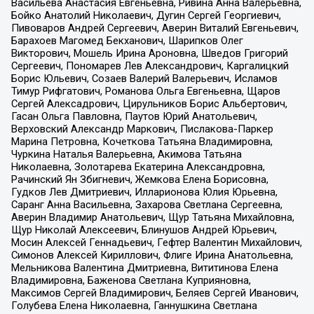
Васильева Анастасия Евгеньевна, Ривина Анна Валерьевна,
Бойко Анатолий Николаевич, Дугин Сергей Георгиевич,
Пивоваров Андрей Сергеевич, Аверин Виталий Евгеньевич,
Барахоев Магомед Бекханович, Шарипков Олег
Викторович, Мошель Ирина Ароновна, Шведов Григорий
Сергеевич, Пономарев Лев Александрович, Каргалицкий
Борис Юльевич, Созаев Валерий Валерьевич, Исламов
Тимур Рифгатович, Романова Ольга Евгеньевна, Щаров
Сергей Алексадрович, Цирульников Борис Альбертович,
Гасан Ольга Павловна, Паутов Юрий Анатольевич,
Верховский Александр Маркович, Пислакова-Паркер
Марина Петровна, Кочеткова Татьяна Владимировна,
Чуркина Наталья Валерьевна, Акимова Татьяна
Николаевна, Золотарева Екатерина Александровна,
Рачинский Ян Збигневич, Жемкова Елена Борисовна,
Гудков Лев Дмитриевич, Илларионова Юлия Юрьевна,
Саранг Анна Васильевна, Захарова Светлана Сергеевна,
Аверин Владимир Анатольевич, Щур Татьяна Михайловна,
Щур Николай Алексеевич, Блинушов Андрей Юрьевич,
Мосин Алексей Геннадьевич, Гефтер Валентин Михайлович,
Симонов Алексей Кириллович, Флиге Ирина Анатольевна,
Мельникова Валентина Дмитриевна, Вититинова Елена
Владимировна, Баженова Светлана Куприяновна,
Максимов Сергей Владимирович, Беляев Сергей Иванович,
Голубева Елена Николаевна, Ганнушкина Светлана