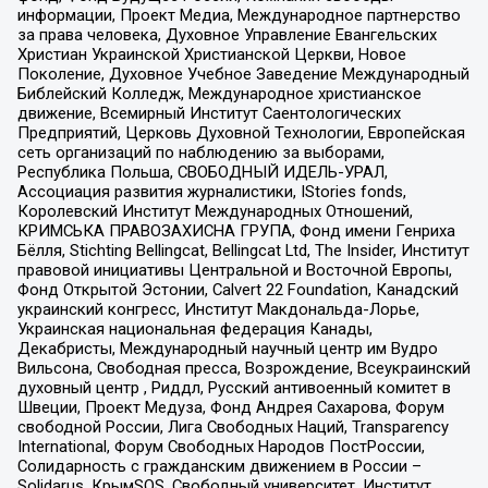
информации, Проект Медиа, Международное партнерство
за права человека, Духовное Управление Евангельских
Христиан Украинской Христианской Церкви, Новое
Поколение, Духовное Учебное Заведение Международный
Библейский Колледж, Международное христианское
движение, Всемирный Институт Саентологических
Предприятий, Церковь Духовной Технологии, Европейская
сеть организаций по наблюдению за выборами,
Республика Польша, СВОБОДНЫЙ ИДЕЛЬ-УРАЛ,
Ассоциация развития журналистики, IStories fonds,
Королевский Институт Международных Отношений,
КРИМСЬКА ПРАВОЗАХИСНА ГРУПА, Фонд имени Генриха
Бёлля, Stichting Bellingcat, Bellingcat Ltd, The Insider, Институт
правовой инициативы Центральной и Восточной Европы,
Фонд Открытой Эстонии, Calvert 22 Foundation, Канадский
украинский конгресс, Институт Макдональда-Лорье,
Украинская национальная федерация Канады,
Декабристы, Международный научный центр им Вудро
Вильсона, Свободная пресса, Возрождение, Всеукраинский
духовный центр , Риддл, Русский антивоенный комитет в
Швеции, Проект Медуза, Фонд Андрея Сахарова, Форум
свободной России, Лига Свободных Наций, Transparеncy
International, Форум Свободных Народов ПостРоссии,
Солидарность с гражданским движением в России –
Solidarus, КрымSOS, Свободный университет, Институт