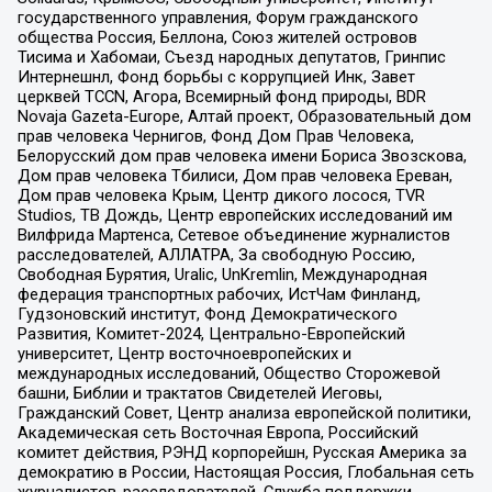
государственного управления, Форум гражданского
общества Россия, Беллона, Союз жителей островов
Тисима и Хабомаи, Съезд народных депутатов, Гринпис
Интернешнл, Фонд борьбы с коррупцией Инк, Завет
церквей TCCN, Агора, Всемирный фонд природы, BDR
Novaja Gazeta-Europe, Алтай проект, Образовательный дом
прав человека Чернигов, Фонд Дом Прав Человека,
Белорусский дом прав человека имени Бориса Звозскова,
Дом прав человека Тбилиси, Дом прав человека Ереван,
Дом прав человека Крым, Центр дикого лосося, TVR
Studios, ТВ Дождь, Центр европейских исследований им
Вилфрида Мартенса, Сетевое объединение журналистов
расследователей, АЛЛАТРА, За свободную Россию,
Свободная Бурятия, Uralic, UnKremlin, Международная
федерация транспортных рабочих, ИстЧам Финланд,
Гудзоновский институт, Фонд Демократического
Развития, Комитет-2024, Центрально-Европейский
университет, Центр восточноевропейских и
международных исследований, Общество Сторожевой
башни, Библии и трактатов Свидетелей Иеговы,
Гражданский Совет, Центр анализа европейской политики,
Академическая сеть Восточная Европа, Российский
комитет действия, РЭНД корпорейшн, Русская Америка за
демократию в России, Настоящая Россия, Глобальная сеть