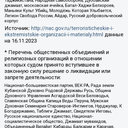
Таджикистана, Народная самооборона, Дуббайский
джамаат, московская ячейка, Батал-Хаджи Белхороев,
Маньяки Культ Убийц, Молодёжь Которая Улыбается,
Легион Свобода России, Айдар, Русский добровольческий
корпус
Источник:
http://nac.gov.ru/terroristicheskie-i-
ekstremistskie-organizacii-i-materialy.html
данные
на
16.11.2023
* Перечень общественных объединений и
религиозных организаций в отношении
которых судом принято вступившее в
законную силу решение о ликвидации или
запрете деятельности:
Национал-большевистская партия, ВЕК РА, Рада земли
Кубанской Духовно Родовой Державы Русь, Община
Духовного Управления Асгардской Веси Беловодья,
Славянская Община Капища Веды Перуна, Мужская
Духовная Семинария Староверов-Инглингов, Нурджулар, К
Богодержавию, Таблиги Джамаат, Свидетели Иеговы,
Русское национальное единство, Национал-
социалистическое общество, Джамаат мувахидов,
Объединенный Вилайат Кабарды, Балкарии и Карачая,