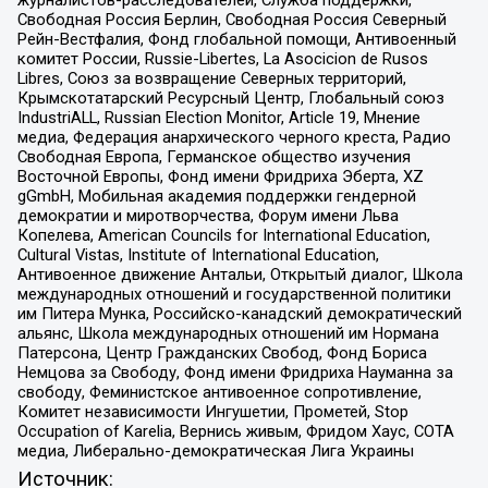
журналистов-расследователей, Служба поддержки,
Свободная Россия Берлин, Свободная Россия Северный
Рейн-Вестфалия, Фонд глобальной помощи, Антивоенный
комитет России, Russie-Libertes, La Asocicion de Rusos
Libres, Союз за возвращение Северных территорий,
Крымскотатарский Ресурсный Центр, Глобальный союз
IndustriALL, Russian Election Monitor, Article 19, Мнение
медиа, Федерация анархического черного креста, Радио
Свободная Европа, Германское общество изучения
Восточной Европы, Фонд имени Фридриха Эберта, XZ
gGmbH, Мобильная академия поддержки гендерной
демократии и миротворчества, Форум имени Льва
Копелева, American Councils for International Education,
Cultural Vistas, Institute of International Education,
Антивоенное движение Антальи, Открытый диалог, Школа
международных отношений и государственной политики
им Питера Мунка, Российско-канадский демократический
альянс, Школа международных отношений им Нормана
Патерсона, Центр Гражданских Свобод, Фонд Бориса
Немцова за Свободу, Фонд имени Фридриха Науманна за
свободу, Феминистское антивоенное сопротивление,
Комитет независимости Ингушетии, Прометей, Stop
Occupation of Karelia, Вернись живым, Фридом Хаус, СОТА
медиа, Либерально-демократическая Лига Украины
Источник: