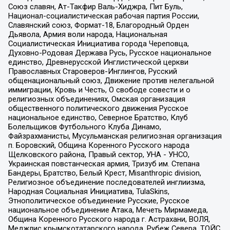
Союз славян, Ат-Такфир Валь-Хиджра, Пит Буль,
Национал-социалистическая рабочая партия России,
Славянский союз, Формат-18, Благородный Орден
Дьявола, Армия воли народа, Национальная
Социалистическая Инициатива города Череповца,
Духовно-Родовая Держава Русь, Русское национальное
единство, Древнерусской Инглистической церкви
Православных Староверов-Инглингов, Русский
общенациональный союз, Движение против нелегальной
иммиграции, Кровь и Честь, О свободе совести и о
религиозных объединениях, Омская организация
общественного политического движения Русское
национальное единство, Северное Братство, Клуб
Болельщиков Футбольного Клуба Динамо,
Файзрахманисты, Мусульманская религиозная организация
п. Боровский, Община Коренного Русского народа
Щелковского района, Правый сектор, УНА - УНСО,
Украинская повстанческая армия, Тризуб им. Степана
Бандеры, Братство, Белый Крест, Misanthropic division,
Религиозное объединение последователей инглиизма,
Народная Социальная Инициатива, TulaSkins,
Этнополитическое объединение Русские, Русское
национальное объединение Атака, Мечеть Мирмамеда,
Община Коренного Русского народа г. Астрахани, ВОЛЯ,
Меджлис крымскотатарского народа, Рубеж Севера, ТОЙС,