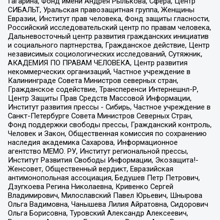
Гагарина, Фонд имени Андрея Рылькова, Сфера, Центр
СИБАЛЬТ, Уральская правозащитная группа, Женщины
Евразии, Институт прав человека, Фонд защиты гласности,
Российский исследовательский центр по правам человека,
Дальневосточный центр развития гражданских инициатив
и социального партнерства, Гражданское действие, Центр
независимых социологических исследований, Сутяжник,
АКАДЕМИЯ ПО ПРАВАМ ЧЕЛОВЕКА, Центр развития
некоммерческих организаций, Частное учреждение в
Калининграде Совета Министров северных стран,
Гражданское содействие, Трансперенси Интернешнл-Р,
Центр Защиты Прав Средств Массовой Информации,
Институт развития прессы - Сибирь, Частное учреждение в
Санкт-Петербурге Совета Министров Северных Стран,
Фонд поддержки свободы прессы, Гражданский контроль,
Человек и Закон, Общественная комиссия по сохранению
наследия академика Сахарова, Информационное
агентство МЕМО. РУ, Институт региональной прессы,
Институт Развития Свободы Информации, Экозащита!-
Женсовет, Общественный вердикт, Евразийская
антимонопольная ассоциация, Бедушев Петр Петрович,
Дзугкоева Регина Николаевна, Кривенко Сергей
Владимирович, Милославский Павел Юрьевич, Шнырова
Ольга Вадимовна, Чанышева Лилия Айратовна, Сидорович
Ольга Борисовна, Туровский Александр Алексеевич,