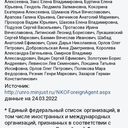
Алексеевна, Закс Елена Владимировна, Буртина Елена
Юрьевна, Гендель Людмила Залмановна, Кокорина
Екатерина Алексеевна, Шуманов Илья Вячеславович,
Арапова Галина Юрьевна, Свечников Анатолий Мариевич,
Прохоров Вадим Юрьевич, Шахова Елена Владимировна,
Подузов Сергей Васильевич, Протасова Ирина
Вячеславовна, Литинский Леонид Борисович, Лукашевский
Сергей Маркович, Бахмин Вячеслав Иванович, Шабад
Анатолий Ефимович, Сухих Дарья Николаевна, Орлов Олег
Петрович, Добровольская Анна Дмитриевна, Королева
Александра Евгеньевна, Смирнов Владимир
Александрович, Вицин Сергей Ефимович, Золотухин Борис
Андреевич, Левинсон Лев Семенович, Локшина Татьяна
Иосифовна, Орлов Олег Петрович, Полякова Мара
Федоровна, Резник Генри Маркович, Захаров Герман
Константинович
Источник:
http://unro.minjust.ru/NKOForeignAgent.aspx
данные на
24.03.2022
* Единый федеральный список организаций, в
том числе иностранных и международных
организаций, признанных в соответствии с