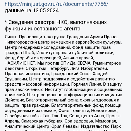
https://minjust.gov.ru/ru/documents/7756/
данные на
13.05.2024
* Сведения реестра НКО, выполняющих
функции иностранного агента:
Лилит, Правозащитная группа Гражданин.Армия.Право,
Нижегородский центр немецкой и европейской культуры,
Центр гендерных исследований, Фонд защиты прав
граждан Штаб, Институт права и публичной политики,
Фонд борьбы с коррупцией, Альянс врачей,
НАСИЛИЮ.НЕТ, Мы против СПИДа, СВЕЧА, Гуманитарное
действие, Открытый Петербург, Лига Избирателей,
Правовая инициатива, Гражданский Союз, Хасдей
Ерушалаим, Центр поддержки и содействия развитию
средств массовой информации, Горячая Линия, В защиту
прав заключенных, Институт глобализации и социальных
движений, Центр социально-информационных инициатив
Действие, Благотворительный фонд охраны здоровья и
защиты прав граждан, Благотворительный фонд помощи
осужденным и их семьям, Фонд Тольятти, Новое время,
Серебряная тайга, Так-Так-Так, Сова, центр Анна, Проект
Апрель, Самарская губерния, Эра здоровья, Мемориал,
Аналитический Центр Юрия Левады, Издательство Парк