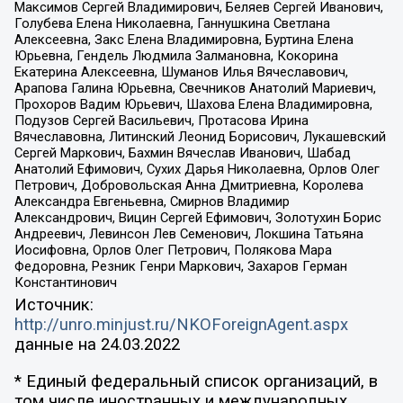
Максимов Сергей Владимирович, Беляев Сергей Иванович,
Голубева Елена Николаевна, Ганнушкина Светлана
Алексеевна, Закс Елена Владимировна, Буртина Елена
Юрьевна, Гендель Людмила Залмановна, Кокорина
Екатерина Алексеевна, Шуманов Илья Вячеславович,
Арапова Галина Юрьевна, Свечников Анатолий Мариевич,
Прохоров Вадим Юрьевич, Шахова Елена Владимировна,
Подузов Сергей Васильевич, Протасова Ирина
Вячеславовна, Литинский Леонид Борисович, Лукашевский
Сергей Маркович, Бахмин Вячеслав Иванович, Шабад
Анатолий Ефимович, Сухих Дарья Николаевна, Орлов Олег
Петрович, Добровольская Анна Дмитриевна, Королева
Александра Евгеньевна, Смирнов Владимир
Александрович, Вицин Сергей Ефимович, Золотухин Борис
Андреевич, Левинсон Лев Семенович, Локшина Татьяна
Иосифовна, Орлов Олег Петрович, Полякова Мара
Федоровна, Резник Генри Маркович, Захаров Герман
Константинович
Источник:
http://unro.minjust.ru/NKOForeignAgent.aspx
данные на
24.03.2022
* Единый федеральный список организаций, в
том числе иностранных и международных