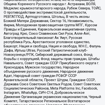
Община Коренного Русского народа г. Астрахани, ВОЛЯ,
Меджлис крымскотатарского народа, Рубеж Севера, ТОЙС,
О противодействии экстремистской деятельности,
РЕВТАТПОД, Артподготовка, Штольц, В честь иконы
Божией Матери Державная, Сектор 16, Независимость,
Фирма, Молодежная правозащитная группа МПГ, Курсом
Правды и Единения, Каракольская инициативная группа,
Автоград Крю, Союз Славянских Сил Руси, Алля-Аят,
Благотворительный пансионат Ак Умут, Русская
республика Русь, Арестантское уголовное единство,
Башкорт, Нация и свобода, Нация и свобода, W.H.С., Фалунь
Дафа, Иртыш Ultras, Русский Патриотический клуб-
Новокузнецк/РПК, Сибирский державный союз, Фонд
борьбы с коррупцией, Фонд защиты прав граждан, Штабы
Навального, Совет граждан СССР Прикубанского округа г.
Краснодара, Мужское государство, Народное
объединение русского движения, Народное движение
Адат, Народный совет граждан РСФСР СССР
Архангельской области, Проект Штурм, Граждане СССР,
Держава Союз Советских Светлых Родов, Совет Советских
Социалистических Районов, Meta Platforms Inc, Facebook,
Instagram, WhatsApp, СИЧ-С14, Добровольческое
Движение Организации украинских националистов, Черный
Комитет, Татарстанское Региональное Всетатарское