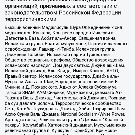
организаций, признанных в соответствии с
законодательством Российской Федерации
террористическими:
Высший военный Маджлисуль Шура Объединенных сил
моджахедов Кавказа, Конгресс народов Ичкерии и
Дагестана, База, Асбат аль-Ансар, Священная война,
Исламская группа, Братья-мусульмане, Партия исламского
освобождения, Лашкар-И-Тайба, Исламская группа,
Движение Талибан, Исламская партия Туркестана,
Общество социальных реформ, Общество возрождения
исламского наследия, Дом двух святых, Джунд аш-Шам,
Исламский джихад, Аль-Каида, Имарат Кавказ, АБТО,
Правый сектор, Исламское государство, Джабха аль-
Нусра ли-Ахль аш-Шам, Народное ополчение имени К.
Минина и Д. Пожарского, Аджр от Аллаха Субхану уа
Тагьаля SHAM, АУМ Синрике, Муджахеды джамаата Ат-
Тавхида Валь-Джихад, Чистопольский Джамаат, Рохнамо
ба суи давлати исломи, Террористическое сообщество
Сеть, Катиба Таухид валь-Джихад, Хайят Тахрир аш-Шам,
Ахлю Сунна Валь Джамаа, National Socialism/White Power,
Артподготовка, Религиозная группа “Джамаат “Красный
пахарь”, Колумбайн, Хатлонский джамаат, Мусульманская
религиозная группа п. Кушкуль г. Оренбург, Крымско-