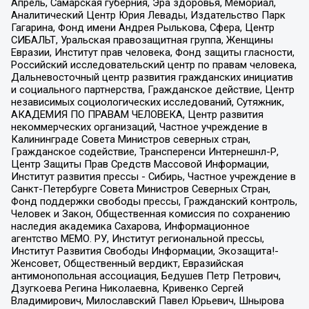
Апрель, Самарская губерния, Эра здоровья, Мемориал,
Аналитический Центр Юрия Левады, Издательство Парк
Гагарина, Фонд имени Андрея Рылькова, Сфера, Центр
СИБАЛЬТ, Уральская правозащитная группа, Женщины
Евразии, Институт прав человека, Фонд защиты гласности,
Российский исследовательский центр по правам человека,
Дальневосточный центр развития гражданских инициатив
и социального партнерства, Гражданское действие, Центр
независимых социологических исследований, Сутяжник,
АКАДЕМИЯ ПО ПРАВАМ ЧЕЛОВЕКА, Центр развития
некоммерческих организаций, Частное учреждение в
Калининграде Совета Министров северных стран,
Гражданское содействие, Трансперенси Интернешнл-Р,
Центр Защиты Прав Средств Массовой Информации,
Институт развития прессы - Сибирь, Частное учреждение в
Санкт-Петербурге Совета Министров Северных Стран,
Фонд поддержки свободы прессы, Гражданский контроль,
Человек и Закон, Общественная комиссия по сохранению
наследия академика Сахарова, Информационное
агентство МЕМО. РУ, Институт региональной прессы,
Институт Развития Свободы Информации, Экозащита!-
Женсовет, Общественный вердикт, Евразийская
антимонопольная ассоциация, Бедушев Петр Петрович,
Дзугкоева Регина Николаевна, Кривенко Сергей
Владимирович, Милославский Павел Юрьевич, Шнырова