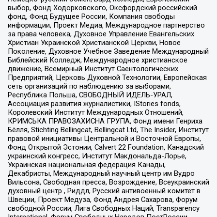
выбор, Фонд Ходорковского, Оксфордский российский
фонд, Фонд Будущее России, Компания свободы
информации, Проект Медиа, Международное партнерство
за права человека, Духовное Управление Евангельских
Христиан Украинской Христианской Церкви, Новое
Поколение, Духовное Учебное Заведение Международный
Библейский Колледж, Международное христианское
движение, Всемирный Институт Саентологических
Предприятий, Церковь Духовной Технологии, Европейская
сеть организаций по наблюдению за выборами,
Республика Польша, СВОБОДНЫЙ ИДЕЛЬ-УРАЛ,
Ассоциация развития журналистики, IStories fonds,
Королевский Институт Международных Отношений,
КРИМСЬКА ПРАВОЗАХИСНА ГРУПА, Фонд имени Генриха
Бёлля, Stichting Bellingcat, Bellingcat Ltd, The Insider, Институт
правовой инициативы Центральной и Восточной Европы,
Фонд Открытой Эстонии, Calvert 22 Foundation, Канадский
украинский конгресс, Институт Макдональда-Лорье,
Украинская национальная федерация Канады,
Декабристы, Международный научный центр им Вудро
Вильсона, Свободная пресса, Возрождение, Всеукраинский
духовный центр , Риддл, Русский антивоенный комитет в
Швеции, Проект Медуза, Фонд Андрея Сахарова, Форум
свободной России, Лига Свободных Наций, Transparеncy