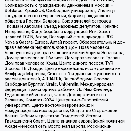
International, Форум Свободных Народов ПостРоссии,
Солидарность с гражданским движением в России –
Solidarus, КрымSOS, Свободный университет, Институт
государственного управления, Форум гражданского
общества Россия, Беллона, Союз жителей островов
Тисима и Хабомаи, Съезд народных депутатов, Гринпис
Интернешнл, Фонд борьбы с коррупцией Инк, Завет
церквей TCCN, Агора, Всемирный фонд природы, BDR
Novaja Gazeta-Europe, Алтай проект, Образовательный дом
прав человека Чернигов, Фонд Дом Прав Человека,
Белорусский дом прав человека имени Бориса Звозскова,
Дом прав человека Тбилиси, Дом прав человека Ереван,
Дом прав человека Крым, Центр дикого лосося, TVR
Studios, ТВ Дождь, Центр европейских исследований им
Вилфрида Мартенса, Сетевое объединение журналистов
расследователей, АЛЛАТРА, За свободную Россию,
Свободная Бурятия, Uralic, UnKremlin, Международная
федерация транспортных рабочих, ИстЧам Финланд,
Гудзоновский институт, Фонд Демократического
Развития, Комитет-2024, Центрально-Европейский
университет, Центр восточноевропейских и
международных исследований, Общество Сторожевой
башни, Библии и трактатов Свидетелей Иеговы,
Гражданский Совет, Центр анализа европейской политики,
Академическая сеть Восточная Европа, Российский