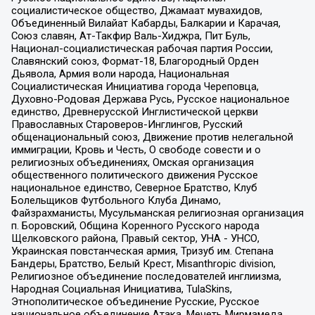
социалистическое общество, Джамаат мувахидов,
Объединенный Вилайат Кабарды, Балкарии и Карачая,
Союз славян, Ат-Такфир Валь-Хиджра, Пит Буль,
Национал-социалистическая рабочая партия России,
Славянский союз, Формат-18, Благородный Орден
Дьявола, Армия воли народа, Национальная
Социалистическая Инициатива города Череповца,
Духовно-Родовая Держава Русь, Русское национальное
единство, Древнерусской Инглистической церкви
Православных Староверов-Инглингов, Русский
общенациональный союз, Движение против нелегальной
иммиграции, Кровь и Честь, О свободе совести и о
религиозных объединениях, Омская организация
общественного политического движения Русское
национальное единство, Северное Братство, Клуб
Болельщиков Футбольного Клуба Динамо,
Файзрахманисты, Мусульманская религиозная организация
п. Боровский, Община Коренного Русского народа
Щелковского района, Правый сектор, УНА - УНСО,
Украинская повстанческая армия, Тризуб им. Степана
Бандеры, Братство, Белый Крест, Misanthropic division,
Религиозное объединение последователей инглиизма,
Народная Социальная Инициатива, TulaSkins,
Этнополитическое объединение Русские, Русское
национальное объединение Атака, Мечеть Мирмамеда,