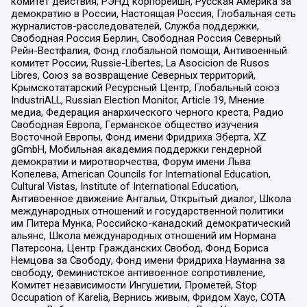
комитет действия, РЭНД корпорейшн, Русская Америка за
демократию в России, Настоящая Россия, Глобальная сеть
журналистов-расследователей, Служба поддержки,
Свободная Россия Берлин, Свободная Россия Северный
Рейн-Вестфалия, Фонд глобальной помощи, Антивоенный
комитет России, Russie-Libertes, La Asocicion de Rusos
Libres, Союз за возвращение Северных территорий,
Крымскотатарский Ресурсный Центр, Глобальный союз
IndustriALL, Russian Election Monitor, Article 19, Мнение
медиа, Федерация анархического черного креста, Радио
Свободная Европа, Германское общество изучения
Восточной Европы, Фонд имени Фридриха Эберта, XZ
gGmbH, Мобильная академия поддержки гендерной
демократии и миротворчества, Форум имени Льва
Копелева, American Councils for International Education,
Cultural Vistas, Institute of International Education,
Антивоенное движение Антальи, Открытый диалог, Школа
международных отношений и государственной политики
им Питера Мунка, Российско-канадский демократический
альянс, Школа международных отношений им Нормана
Патерсона, Центр Гражданских Свобод, Фонд Бориса
Немцова за Свободу, Фонд имени Фридриха Науманна за
свободу, Феминистское антивоенное сопротивление,
Комитет независимости Ингушетии, Прометей, Stop
Occupation of Karelia, Вернись живым, Фридом Хаус, СОТА