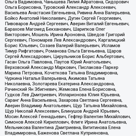
Ольга Вадимовна, Чанышева Лилия Айратовна, Сидорович
Ольга Борисовна, Туровский Александр Алексеевич,
Васильева Анастасия Евгеньевна, Ривина Анна Валерьевна,
Бойко Анатолий Николаевич, Дугин Сергей Георгиевич,
Пивоваров Андрей Сергеевич, Аверин Виталий Евгеньевич,
Барахоев Магомед Бекханович, Шарипков Олег
Викторович, Мошель Ирина Ароновна, Шведов Григорий
Сергеевич, Пономарев Лев Александрович, Каргалицкий
Борис Юльевич, Созаев Валерий Валерьевич, Исламов
Тимур Рифгатович, Романова Ольга Евгеньевна, Щаров
Сергей Алексадрович, Цирульников Борис Альбертович,
Гасан Ольга Павловна, Паутов Юрий Анатольевич,
Верховский Александр Маркович, Пислакова-Паркер
Марина Петровна, Кочеткова Татьяна Владимировна,
Чуркина Наталья Валерьевна, Акимова Татьяна
Николаевна, Золотарева Екатерина Александровна,
Рачинский Ян Збигневич, Жемкова Елена Борисовна,
Гудков Лев Дмитриевич, Илларионова Юлия Юрьевна,
Саранг Анна Васильевна, Захарова Светлана Сергеевна,
Аверин Владимир Анатольевич, Щур Татьяна Михайловна,
Щур Николай Алексеевич, Блинушов Андрей Юрьевич,
Мосин Алексей Геннадьевич, Гефтер Валентин Михайлович,
Симонов Алексей Кириллович, Флиге Ирина Анатольевна,
Мельникова Валентина Дмитриевна, Вититинова Елена
Владимировна, Баженова Светлана Куприяновна,