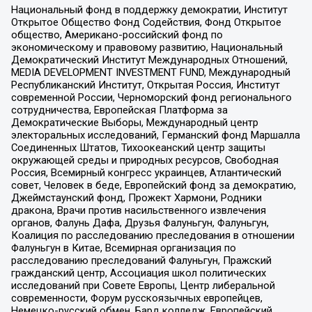
Национальный фонд в поддержку демократии, Институт
Открытое Общество Фонд Содействия, Фонд Открытое
общество, Американо-российский фонд по
экономическому и правовому развитию, Национальный
Демократический Институт Международных Отношений,
MEDIA DEVELOPMENT INVESTMENT FUND, Международный
Республиканский Институт, Открытая Россия, Институт
современной России, Черноморский фонд регионального
сотрудничества, Европейская Платформа за
Демократические Выборы, Международный центр
электоральных исследований, Германский фонд Маршалла
Соединенных Штатов, Тихоокеанский центр защиты
окружающей среды и природных ресурсов, Свободная
Россия, Всемирный конгресс украинцев, Атлантический
совет, Человек в беде, Европейский фонд за демократию,
Джеймстаунский фонд, Прожект Хармони, Родники
дракона, Врачи против насильственного извлечения
органов, Фалунь Дафа, Друзья Фалуньгун, Фалуньгун,
Коалиция по расследованию преследования в отношении
Фалуньгун в Китае, Всемирная организация по
расследованию преследований Фалуньгун, Пражский
гражданский центр, Ассоциация школ политических
исследований при Совете Европы, Центр либеральной
современности, Форум русскоязычных европейцев,
Немецко-русский обмен, Бард колледж, Европейский