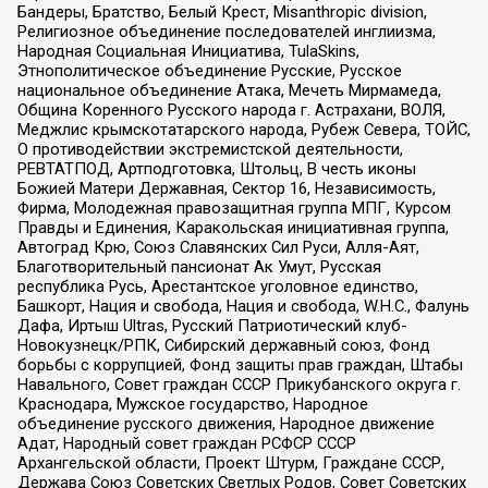
Бандеры, Братство, Белый Крест, Misanthropic division,
Религиозное объединение последователей инглиизма,
Народная Социальная Инициатива, TulaSkins,
Этнополитическое объединение Русские, Русское
национальное объединение Атака, Мечеть Мирмамеда,
Община Коренного Русского народа г. Астрахани, ВОЛЯ,
Меджлис крымскотатарского народа, Рубеж Севера, ТОЙС,
О противодействии экстремистской деятельности,
РЕВТАТПОД, Артподготовка, Штольц, В честь иконы
Божией Матери Державная, Сектор 16, Независимость,
Фирма, Молодежная правозащитная группа МПГ, Курсом
Правды и Единения, Каракольская инициативная группа,
Автоград Крю, Союз Славянских Сил Руси, Алля-Аят,
Благотворительный пансионат Ак Умут, Русская
республика Русь, Арестантское уголовное единство,
Башкорт, Нация и свобода, Нация и свобода, W.H.С., Фалунь
Дафа, Иртыш Ultras, Русский Патриотический клуб-
Новокузнецк/РПК, Сибирский державный союз, Фонд
борьбы с коррупцией, Фонд защиты прав граждан, Штабы
Навального, Совет граждан СССР Прикубанского округа г.
Краснодара, Мужское государство, Народное
объединение русского движения, Народное движение
Адат, Народный совет граждан РСФСР СССР
Архангельской области, Проект Штурм, Граждане СССР,
Держава Союз Советских Светлых Родов, Совет Советских