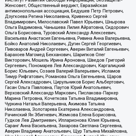
Женсовет, Общественный вердикт, Евразийская
антимонопольная ассоциация, Бедушев Петр Петрович,
Дзугкоева Регина Николаевна, Кривенко Сергей
Владимирович, Милославский Павел Юрьевич, Шнырова
Ольга Вадимовна, Чанышева Лилия Айратовна, Сидорович
Ольга Борисовна, Туровский Александр Алексеевич,
Васильева Анастасия Евгеньевна, Ривина Анна Валерьевна,
Бойко Анатолий Николаевич, Дугин Сергей Георгиевич,
Пивоваров Андрей Сергеевич, Аверин Виталий Евгеньевич,
Барахоев Магомед Бекханович, Шарипков Олег
Викторович, Мошель Ирина Ароновна, Шведов Григорий
Сергеевич, Пономарев Лев Александрович, Каргалицкий
Борис Юльевич, Созаев Валерий Валерьевич, Исламов
Тимур Рифгатович, Романова Ольга Евгеньевна, Щаров
Сергей Алексадрович, Цирульников Борис Альбертович,
Гасан Ольга Павловна, Паутов Юрий Анатольевич,
Верховский Александр Маркович, Пислакова-Паркер
Марина Петровна, Кочеткова Татьяна Владимировна,
Чуркина Наталья Валерьевна, Акимова Татьяна
Николаевна, Золотарева Екатерина Александровна,
Рачинский Ян Збигневич, Жемкова Елена Борисовна,
Гудков Лев Дмитриевич, Илларионова Юлия Юрьевна,
Саранг Анна Васильевна, Захарова Светлана Сергеевна,
Аверин Владимир Анатольевич, Щур Татьяна Михайловна,