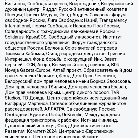
Вильсона, Свободная пресса, Возрождение, Всеукраинский
духовный центр , Риддл, Русский антивоенный комитет в
Швеции, Проект Медуза, Фонд Андрея Сахарова, Форум
свободной России, Лига Свободных Наций, Transparеncy
International, Форум Свободных Народов ПостРоссии,
Солидарность с гражданским движением в России –
Solidarus, КрымSOS, Свободный университет, Институт
государственного управления, Форум гражданского
общества Россия, Беллона, Союз жителей островов
Тисима и Хабомаи, Съезд народных депутатов, Гринпис
Интернешнл, Фонд борьбы с коррупцией Инк, Завет
церквей TCCN, Агора, Всемирный фонд природы, BDR
Novaja Gazeta-Europe, Алтай проект, Образовательный дом
прав человека Чернигов, Фонд Дом Прав Человека,
Белорусский дом прав человека имени Бориса Звозскова,
Дом прав человека Тбилиси, Дом прав человека Ереван,
Дом прав человека Крым, Центр дикого лосося, TVR
Studios, ТВ Дождь, Центр европейских исследований им
Вилфрида Мартенса, Сетевое объединение журналистов
расследователей, АЛЛАТРА, За свободную Россию,
Свободная Бурятия, Uralic, UnKremlin, Международная
федерация транспортных рабочих, ИстЧам Финланд,
Гудзоновский институт, Фонд Демократического
Развития, Комитет-2024, Центрально-Европейский
университет, Центр восточноевропейских и