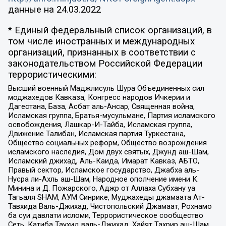
данные на
24.03.2022
* Единый федеральный список организаций, в
том числе иностранных и международных
организаций, признанных в соответствии с
законодательством Российской Федерации
террористическими:
Высший военный Маджлисуль Шура Объединенных сил
моджахедов Кавказа, Конгресс народов Ичкерии и
Дагестана, База, Асбат аль-Ансар, Священная война,
Исламская группа, Братья-мусульмане, Партия исламского
освобождения, Лашкар-И-Тайба, Исламская группа,
Движение Талибан, Исламская партия Туркестана,
Общество социальных реформ, Общество возрождения
исламского наследия, Дом двух святых, Джунд аш-Шам,
Исламский джихад, Аль-Каида, Имарат Кавказ, АБТО,
Правый сектор, Исламское государство, Джабха аль-
Нусра ли-Ахль аш-Шам, Народное ополчение имени К.
Минина и Д. Пожарского, Аджр от Аллаха Субхану уа
Тагьаля SHAM, АУМ Синрике, Муджахеды джамаата Ат-
Тавхида Валь-Джихад, Чистопольский Джамаат, Рохнамо
ба суи давлати исломи, Террористическое сообщество
Сеть, Катиба Таухид валь-Джихад, Хайят Тахрир аш-Шам,