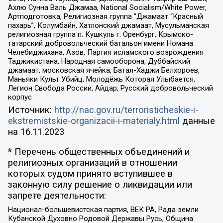
Ахлю Сунна Валь Джамаа, National Socialism/White Power,
Артподготовка, Религиозная группа “Джамаат “Красный
пахарь”, Колумбайн, Хатлонский джамаат, Мусульманская
религиозная группа п. Кушкуль г. Оренбург, Крымско-
татарский добровольческий батальон имени Номана
Челебиджихана, Азов, Партия исламского возрождения
Таджикистана, Народная самооборона, Дуббайский
джамаат, московская ячейка, Батал-Хаджи Белхороев,
Маньяки Культ Убийц, Молодёжь Которая Улыбается,
Легион Свобода России, Айдар, Русский добровольческий
корпус
Источник:
http://nac.gov.ru/terroristicheskie-i-
ekstremistskie-organizacii-i-materialy.html
данные
на
16.11.2023
* Перечень общественных объединений и
религиозных организаций в отношении
которых судом принято вступившее в
законную силу решение о ликвидации или
запрете деятельности:
Национал-большевистская партия, ВЕК РА, Рада земли
Кубанской Духовно Родовой Державы Русь, Община