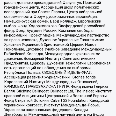
расследованию преследований Фалуньгун, Пражский
гражданский центр, Ассоциация школ политических
исследований при Совете Европы, Центр либеральной
современности, Форум русскоязычных европейцев,
Немецко-русский обмен, Бард колледж, Европейский
выбор, Фонд Ходорковского, Оксфордский российский
фонд, Фонд Будущее России, Компания свободы
информации, Проект Медиа, Международное партнерство
за права человека, Духовное Управление Евангельских
Христиан Украинской Христианской Церкви, Новое
Поколение, Духовное Учебное Заведение Международный
Библейский Колледж, Международное христианское
движение, Всемирный Институт Саентологических
Предприятий, Церковь Духовной Технологии, Европейская
сеть организаций по наблюдению за выборами,
Республика Польша, СВОБОДНЫЙ ИДЕЛЬ-УРАЛ,
Ассоциация развития журналистики, IStories fonds,
Королевский Институт Международных Отношений,
КРИМСЬКА ПРАВОЗАХИСНА ГРУПА, Фонд имени Генриха
Бёлля, Stichting Bellingcat, Bellingcat Ltd, The Insider, Институт
правовой инициативы Центральной и Восточной Европы,
Фонд Открытой Эстонии, Calvert 22 Foundation, Канадский
украинский конгресс, Институт Макдональда-Лорье,
Украинская национальная федерация Канады,
Декабристы, Международный научный центр им Вудро