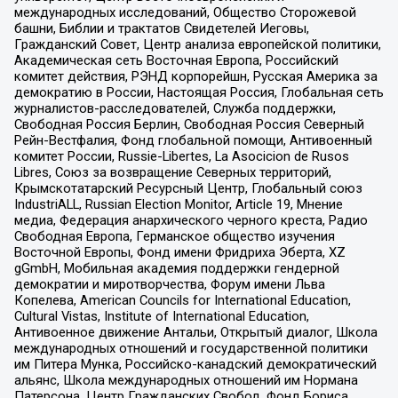
международных исследований, Общество Сторожевой
башни, Библии и трактатов Свидетелей Иеговы,
Гражданский Совет, Центр анализа европейской политики,
Академическая сеть Восточная Европа, Российский
комитет действия, РЭНД корпорейшн, Русская Америка за
демократию в России, Настоящая Россия, Глобальная сеть
журналистов-расследователей, Служба поддержки,
Свободная Россия Берлин, Свободная Россия Северный
Рейн-Вестфалия, Фонд глобальной помощи, Антивоенный
комитет России, Russie-Libertes, La Asocicion de Rusos
Libres, Союз за возвращение Северных территорий,
Крымскотатарский Ресурсный Центр, Глобальный союз
IndustriALL, Russian Election Monitor, Article 19, Мнение
медиа, Федерация анархического черного креста, Радио
Свободная Европа, Германское общество изучения
Восточной Европы, Фонд имени Фридриха Эберта, XZ
gGmbH, Мобильная академия поддержки гендерной
демократии и миротворчества, Форум имени Льва
Копелева, American Councils for International Education,
Cultural Vistas, Institute of International Education,
Антивоенное движение Антальи, Открытый диалог, Школа
международных отношений и государственной политики
им Питера Мунка, Российско-канадский демократический
альянс, Школа международных отношений им Нормана
Патерсона, Центр Гражданских Свобод, Фонд Бориса