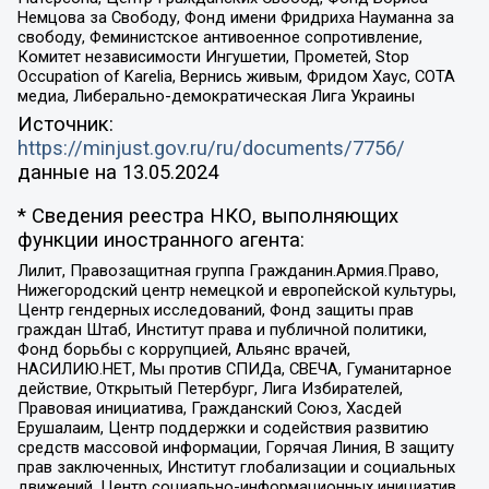
Немцова за Свободу, Фонд имени Фридриха Науманна за
свободу, Феминистское антивоенное сопротивление,
Комитет независимости Ингушетии, Прометей, Stop
Occupation of Karelia, Вернись живым, Фридом Хаус, СОТА
медиа, Либерально-демократическая Лига Украины
Источник:
https://minjust.gov.ru/ru/documents/7756/
данные на
13.05.2024
* Сведения реестра НКО, выполняющих
функции иностранного агента:
Лилит, Правозащитная группа Гражданин.Армия.Право,
Нижегородский центр немецкой и европейской культуры,
Центр гендерных исследований, Фонд защиты прав
граждан Штаб, Институт права и публичной политики,
Фонд борьбы с коррупцией, Альянс врачей,
НАСИЛИЮ.НЕТ, Мы против СПИДа, СВЕЧА, Гуманитарное
действие, Открытый Петербург, Лига Избирателей,
Правовая инициатива, Гражданский Союз, Хасдей
Ерушалаим, Центр поддержки и содействия развитию
средств массовой информации, Горячая Линия, В защиту
прав заключенных, Институт глобализации и социальных
движений, Центр социально-информационных инициатив