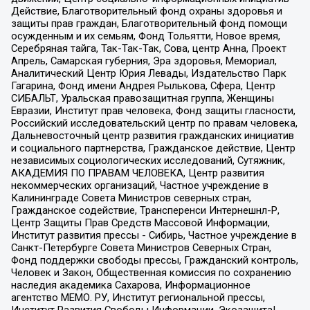
Действие, Благотворительный фонд охраны здоровья и
защиты прав граждан, Благотворительный фонд помощи
осужденным и их семьям, Фонд Тольятти, Новое время,
Серебряная тайга, Так-Так-Так, Сова, центр Анна, Проект
Апрель, Самарская губерния, Эра здоровья, Мемориал,
Аналитический Центр Юрия Левады, Издательство Парк
Гагарина, Фонд имени Андрея Рылькова, Сфера, Центр
СИБАЛЬТ, Уральская правозащитная группа, Женщины
Евразии, Институт прав человека, Фонд защиты гласности,
Российский исследовательский центр по правам человека,
Дальневосточный центр развития гражданских инициатив
и социального партнерства, Гражданское действие, Центр
независимых социологических исследований, Сутяжник,
АКАДЕМИЯ ПО ПРАВАМ ЧЕЛОВЕКА, Центр развития
некоммерческих организаций, Частное учреждение в
Калининграде Совета Министров северных стран,
Гражданское содействие, Трансперенси Интернешнл-Р,
Центр Защиты Прав Средств Массовой Информации,
Институт развития прессы - Сибирь, Частное учреждение в
Санкт-Петербурге Совета Министров Северных Стран,
Фонд поддержки свободы прессы, Гражданский контроль,
Человек и Закон, Общественная комиссия по сохранению
наследия академика Сахарова, Информационное
агентство МЕМО. РУ, Институт региональной прессы,
Институт Развития Свободы Информации, Экозащита!-