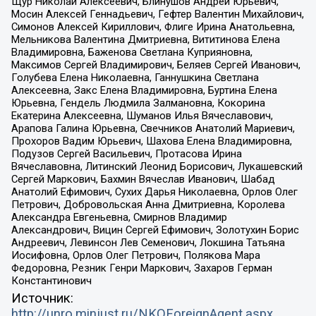
Щур Николай Алексеевич, Блинушов Андрей Юрьевич,
Мосин Алексей Геннадьевич, Гефтер Валентин Михайлович,
Симонов Алексей Кириллович, Флиге Ирина Анатольевна,
Мельникова Валентина Дмитриевна, Вититинова Елена
Владимировна, Баженова Светлана Куприяновна,
Максимов Сергей Владимирович, Беляев Сергей Иванович,
Голубева Елена Николаевна, Ганнушкина Светлана
Алексеевна, Закс Елена Владимировна, Буртина Елена
Юрьевна, Гендель Людмила Залмановна, Кокорина
Екатерина Алексеевна, Шуманов Илья Вячеславович,
Арапова Галина Юрьевна, Свечников Анатолий Мариевич,
Прохоров Вадим Юрьевич, Шахова Елена Владимировна,
Подузов Сергей Васильевич, Протасова Ирина
Вячеславовна, Литинский Леонид Борисович, Лукашевский
Сергей Маркович, Бахмин Вячеслав Иванович, Шабад
Анатолий Ефимович, Сухих Дарья Николаевна, Орлов Олег
Петрович, Добровольская Анна Дмитриевна, Королева
Александра Евгеньевна, Смирнов Владимир
Александрович, Вицин Сергей Ефимович, Золотухин Борис
Андреевич, Левинсон Лев Семенович, Локшина Татьяна
Иосифовна, Орлов Олег Петрович, Полякова Мара
Федоровна, Резник Генри Маркович, Захаров Герман
Константинович
Источник:
http://unro.minjust.ru/NKOForeignAgent.aspx