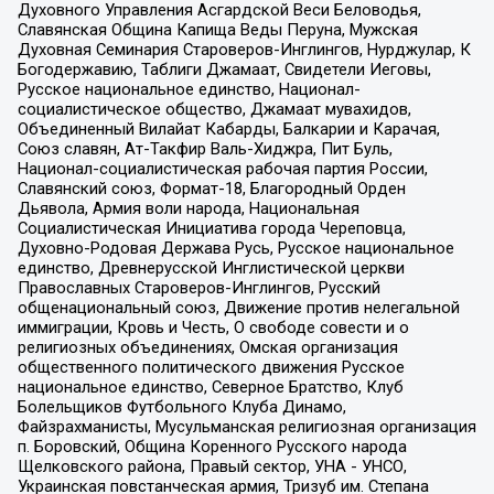
Духовного Управления Асгардской Веси Беловодья,
Славянская Община Капища Веды Перуна, Мужская
Духовная Семинария Староверов-Инглингов, Нурджулар, К
Богодержавию, Таблиги Джамаат, Свидетели Иеговы,
Русское национальное единство, Национал-
социалистическое общество, Джамаат мувахидов,
Объединенный Вилайат Кабарды, Балкарии и Карачая,
Союз славян, Ат-Такфир Валь-Хиджра, Пит Буль,
Национал-социалистическая рабочая партия России,
Славянский союз, Формат-18, Благородный Орден
Дьявола, Армия воли народа, Национальная
Социалистическая Инициатива города Череповца,
Духовно-Родовая Держава Русь, Русское национальное
единство, Древнерусской Инглистической церкви
Православных Староверов-Инглингов, Русский
общенациональный союз, Движение против нелегальной
иммиграции, Кровь и Честь, О свободе совести и о
религиозных объединениях, Омская организация
общественного политического движения Русское
национальное единство, Северное Братство, Клуб
Болельщиков Футбольного Клуба Динамо,
Файзрахманисты, Мусульманская религиозная организация
п. Боровский, Община Коренного Русского народа
Щелковского района, Правый сектор, УНА - УНСО,
Украинская повстанческая армия, Тризуб им. Степана