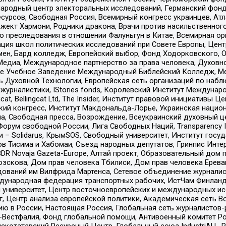
родный центр электоральных исследований, Германский фонд
рсов, Свободная Россия, Всемирный конгресс украинцев, Атла
ект Хармони, Родники дракона, Врачи против насильственного
ию преследования в отношении Фалуньгун в Китае, Всемирная о
ация школ политических исследований при Совете Европы, Цен
мен, Бард колледж, Европейский выбор, Фонд Ходорковского,
едиа, Международное партнерство за права человека, Духовно
ое Учебное Заведение Международный Библейский Колледж, М
ь Духовной Технологии, Европейская сеть организаций по наб
урналистики, IStories fonds, Королевский Институт Между
gcat, Bellingcat Ltd, The Insider, Институт правовой инициатив
инский конгресс, Институт Макдональда-Лорье, Украинская нац
, Свободная пресса, Возрождение, Всеукраинский духовный цен
орум свободной России, Лига Свободных Наций, Transparеncy I
– Solidarus, КрымSOS, Свободный университет, Институт госу
в Тисима и Хабомаи, Съезд народных депутатов, Гринпис Инте
DR Novaja Gazeta-Europe, Алтай проект, Образовательный дом 
зскова, Дом прав человека Тбилиси, Дом прав человека Ерева
едований им Вилфрида Мартенса, Сетевое объединение журнали
Международная федерация транспортных рабочих, ИстЧам Финлан
й университет, Центр восточноевропейских и международных и
, Центр анализа европейской политики, Академическая сеть Во
ю в России, Настоящая Россия, Глобальная сеть журналистов
естфалия, Фонд глобальной помощи, Антивоенный комитет России,
татарский Ресурсный Центр, Глобальный союз IndustriALL, Russi