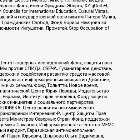
Европы, Фонд имени Фридриха Эберта, XZ gGmbH,
ls for International Education, Cultural Vistas,
ошений и государственной политики им Питера Мунка,
 Гражданских Свобод, Фонд Бориса Немцова за
имости Ингушетии, Прометей, Stop Occupation of
 Центр гендерных исследований, Фонд защиты прав
 Мы против СПИДа, СВЕЧА, Гуманитарное действие,
ддержки и содействия развитию средств массовой
р социально-информационных инициатив Действие,
 и их семьям, Фонд Тольятти, Новое время,
, Аналитический Центр Юрия Левады, Издательство
 Евразии, Институт прав человека, Фонд защиты
ких инициатив и социального партнерства,
ЕЛОВЕКА, Центр развития некоммерческих
 Трансперенси Интернешнл-Р, Центр Защиты Прав
овета Министров Северных Стран, Фонд поддержки
адемика Сахарова, Информационное агентство МЕМО.
ый вердикт, Евразийская антимонопольная
кий Павел Юрьевич, Шнырова Ольга Вадимовна,