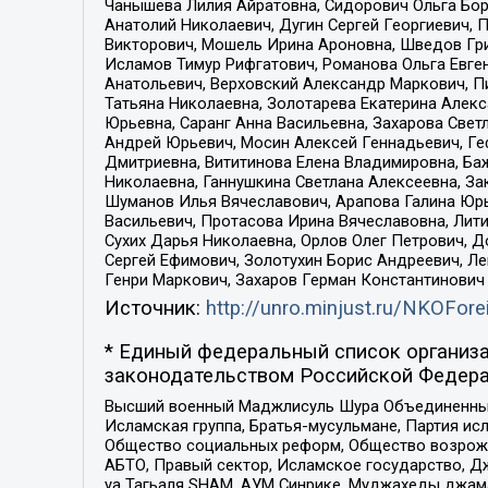
Чанышева Лилия Айратовна, Сидорович Ольга Бори
Анатолий Николаевич, Дугин Сергей Георгиевич, 
Викторович, Мошель Ирина Ароновна, Шведов Гри
Исламов Тимур Рифгатович, Романова Ольга Евге
Анатольевич, Верховский Александр Маркович, П
Татьяна Николаевна, Золотарева Екатерина Алек
Юрьевна, Саранг Анна Васильевна, Захарова Свет
Андрей Юрьевич, Мосин Алексей Геннадьевич, Ге
Дмитриевна, Вититинова Елена Владимировна, Ба
Николаевна, Ганнушкина Светлана Алексеевна, За
Шуманов Илья Вячеславович, Арапова Галина Юрь
Васильевич, Протасова Ирина Вячеславовна, Лит
Сухих Дарья Николаевна, Орлов Олег Петрович, 
Сергей Ефимович, Золотухин Борис Андреевич, Л
Генри Маркович, Захаров Герман Константинович
Источник:
http://unro.minjust.ru/NKOFore
* Единый федеральный список организа
законодательством Российской Федера
Высший военный Маджлисуль Шура Объединенных с
Исламская группа, Братья-мусульмане, Партия ис
Общество социальных реформ, Общество возрожд
АБТО, Правый сектор, Исламское государство, Д
уа Тагьаля SHAM, АУМ Синрике, Муджахеды джама