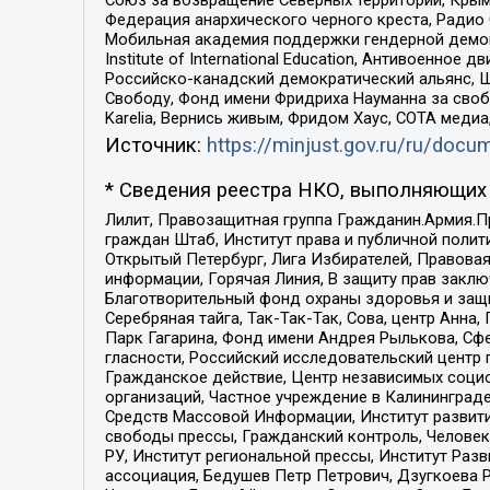
Федерация анархического черного креста, Радио
Мобильная академия поддержки гендерной демократи
Institute of International Education, Антивоенн
Российско-канадский демократический альянс, 
Свободу, Фонд имени Фридриха Науманна за свобо
Karelia, Вернись живым, Фридом Хаус, СОТА меди
Источник:
https://minjust.gov.ru/ru/doc
* Сведения реестра НКО, выполняющих 
Лилит, Правозащитная группа Гражданин.Армия.П
граждан Штаб, Институт права и публичной поли
Открытый Петербург, Лига Избирателей, Правова
информации, Горячая Линия, В защиту прав закл
Благотворительный фонд охраны здоровья и защи
Серебряная тайга, Так-Так-Так, Сова, центр Анн
Парк Гагарина, Фонд имени Андрея Рылькова, Сф
гласности, Российский исследовательский центр 
Гражданское действие, Центр независимых соци
организаций, Частное учреждение в Калининград
Средств Массовой Информации, Институт развити
свободы прессы, Гражданский контроль, Человек
РУ, Институт региональной прессы, Институт Ра
ассоциация, Бедушев Петр Петрович, Дзугкоева 