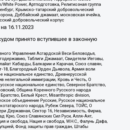
/White Power, Артподготовка, Религиозная группа
Оренбург, Крымско-татарский добровольческий
орона, Дуббайский джамаат, московская ячейка,
усский добровольческий корпус
 на
16.11.2023
судом принято вступившее в законную
вного Управления Асгардской Веси Беловодья,
годержавию, Таблиги Джамаат, Свидетели Иеговы,
айат Кабарды, Балкарии и Карачая, Союз славян,
т-18, Благородный Орден Дьявола, Армия воли
ое национальное единство, Древнерусской
 нелегальной иммиграции, Кровь и Честь, О
усское национальное единство, Северное Братство,
ровский, Община Коренного Русского народа
атство, Белый Крест, Misanthropic division,
еское объединение Русские, Русское национальное
котатарского народа, Рубеж Севера, ТОЙС, О
ри Державная, Сектор 16, Независимость, Фирма,
д Крю, Союз Славянских Сил Руси, Алля-Аят,
я и свобода, Нация и свобода, W.H.С., Фалунь Дафа,
рупцией, Фонд защиты прав граждан, Штабы