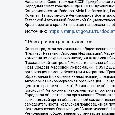
Навального, Совет граждан СССР Прикубанского 
Народный совет граждан РСФСР СССР Архангельск
Социалистических Районов, Meta Platforms Inc, 
Комитет, Татарстанское Региональное Всетатар
Татарской Автономной Советской Социалистическ
Красноярского края, Этническое национальное о
Источник:
https://minjust.gov.ru/ru/doc
* Реестр иностранных агентов:
Калининградская региональная общественная организация "Экозащита!-Женсовет", Фонд содействия защите прав и свобод граждан "Общественный вердикт", Фонд "Институт Развития Свободы Информации", Частное учреждение "Информационное агентство МЕМО. РУ", Региональная общественная организация "Общественная комиссия по сохранению наследия академика Сахарова", Фонд поддержки свободы прессы, Санкт-Петербургская общественная правозащитная организация "Гражданский контроль", Межрегиональная общественная организация "Информационно-просветительский центр "Мемориал", Региональный Фонд "Центр Защиты Прав Средств Массовой Информации", с 05.12.2023 Фонд "Центр Защиты Прав Средств массовой информации", Региональная общественная благотворительная организация помощи беженцам и мигрантам "Гражданское содействие", Негосударственное образовательное учреждение дополнительного профессионального образования (повышение квалификации) специалистов "АКАДЕМИЯ ПО ПРАВАМ ЧЕЛОВЕКА", Свердловская региональная общественная организация "Сутяжник", Автономная некоммерческая организация "Центр независимых социологических исследований", Союз общественных объединений "Российский исследовательский центр по правам человека", Региональное общественное учреждение научно-информационный центр "МЕМОРИАЛ", Некоммерческая организация "Фонд защиты гласности", Автономная некоммерческая организация "Институт прав человека", Городская общественная организация "Екатеринбургское общество "МЕМОРИАЛ", Городская общественная организация "Рязанское историко-просветительское и правозащитное общество "Мемориал" (Рязанский Мемориал), Челябинский региональный орган общественной самодеятельности – женское общественное объединение "Женщины Евразии", Челябинский региональный орган общественной самодеятельности "Уральская правозащитная группа", Фонд содействия защите здоровья и социальной справедливости имени Андрея Рылькова, Автономная Некоммерческая Организация "Аналитический Центр Юрия Левады", Автономная некоммерческая организация социальной поддержки населения "Проект Апрель", Региональная общественная организация помощи женщинам и детям, находящимся в кризисной ситуации "Информационно-методический центр "Анна", Фонд содействия развитию массовых коммуникаций и правовому просвещению "Так-так-Так", Фонд содействия устойчивому развитию "Серебряная тайга", Свердловский региональный общественный фонд социальных проектов "Новое время", "Idel.Реалии", Кавказ.Реалии, Крым.Реалии, Телеканал Настоящее Время, Татаро-башкирская служба Радио Свобода (Azatliq Radiosi), Радио Свободная Европа/Радио Свобода (PCE/PC), "Сибирь.Реалии", "Фактограф", Благотворительный фонд помощи осужденным и их семьям, Автономная некоммерческая организация "Институт глобализации и социальных движений", Фонд "В защиту прав заключенных", Частное учреждение "Центр поддержки и содействия развитию средств массовой информации", Пензенский региональный общественный благотворительный фонд "Гражданский союз", "Север.Реалии", Некоммерческая организация Фонд "Правовая инициатива", 