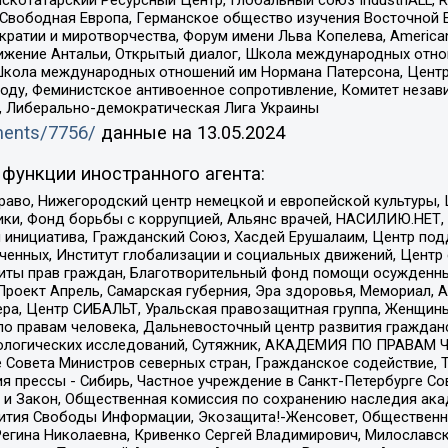
 Свободная Европа, Германское общество изучения Восточной 
и и миротворчества, Форум имени Льва Копелева, American Counci
ое движение Антальи, Открытый диалог, Школа международных отн
Школа международных отношений им Нормана Патерсона, Центр
ду, Феминистское антивоенное сопротивление, Комитет независ
а, Либерально-демократическая Лига Украины
uments/7756/
данные на
13.05.2024
функции иностранного агента:
раво, Нижегородский центр немецкой и европейской культуры,
тики, Фонд борьбы с коррупцией, Альянс врачей, НАСИЛИЮ.НЕТ,
я инициатива, Гражданский Союз, Хасдей Ерушалаим, Центр по
юченных, Институт глобализации и социальных движений, Цент
ты прав граждан, Благотворительный фонд помощи осужденным
а, Проект Апрель, Самарская губерния, Эра здоровья, Мемориал
ера, Центр СИБАЛЬТ, Уральская правозащитная группа, Женщины
по правам человека, Дальневосточный центр развития гражданс
ологических исследований, Сутяжник, АКАДЕМИЯ ПО ПРАВАМ Ч
е Совета Министров северных стран, Гражданское содействие,
я прессы - Сибирь, Частное учреждение в Санкт-Петербурге С
 и Закон, Общественная комиссия по сохранению наследия ак
звития Свободы Информации, Экозащита!-Женсовет, Общественн
Регина Николаевна, Кривенко Сергей Владимирович, Милославс