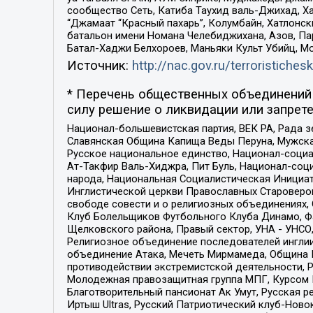
сообщество Сеть, Катиба Таухид валь-Джихад, Хай
“Джамаат “Красный пахарь”, Колумбайн, Хатлонск
батальон имени Номана Челебиджихана, Азов, Па
Батал-Хаджи Белхороев, Маньяки Культ Убийц, М
Источник:
http://nac.gov.ru/terroristichesk
* Перечень общественных объединений 
силу решение о ликвидации или запрете
Национал-большевистская партия, ВЕК РА, Рада 
Славянская Община Капища Веды Перуна, Мужская
Русское национальное единство, Национал-социа
Ат-Такфир Валь-Хиджра, Пит Буль, Национал-соц
народа, Национальная Социалистическая Инициат
Инглистической церкви Православных Староверов
свободе совести и о религиозных объединениях,
Клуб Болельщиков Футбольного Клуба Динамо, Фа
Щелковского района, Правый сектор, УНА - УНСО, У
Религиозное объединение последователей инглии
объединение Атака, Мечеть Мирмамеда, Община К
противодействии экстремистской деятельности, 
Молодежная правозащитная группа МПГ, Курсом П
Благотворительный пансионат Ак Умут, Русская ре
Иртыш Ultras, Русский Патриотический клуб-Нов