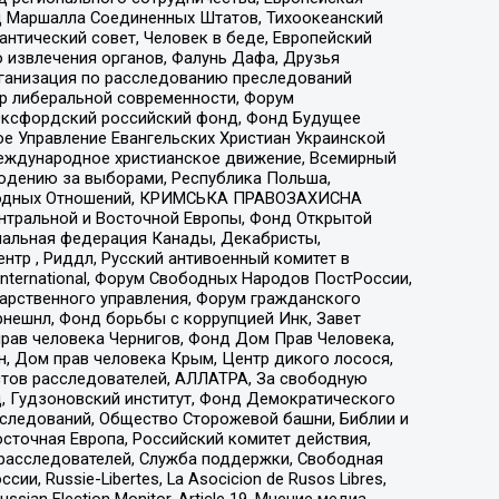
 Маршалла Соединенных Штатов, Тихоокеанский
нтический совет, Человек в беде, Европейский
 извлечения органов, Фалунь Дафа, Друзья
рганизация по расследованию преследований
тр либеральной современности, Форум
 Оксфордский российский фонд, Фонд Будущее
е Управление Евангельских Христиан Украинской
еждународное христианское движение, Всемирный
людению за выборами, Республика Польша,
народных Отношений, КРИМСЬКА ПРАВОЗАХИСНА
ы Центральной и Восточной Европы, Фонд Открытой
иональная федерация Канады, Декабристы,
тр , Риддл, Русский антивоенный комитет в
nternational, Форум Свободных Народов ПостРоссии,
дарственного управления, Форум гражданского
рнешнл, Фонд борьбы с коррупцией Инк, Завет
прав человека Чернигов, Фонд Дом Прав Человека,
н, Дом прав человека Крым, Центр дикого лосося,
стов расследователей, АЛЛАТРА, За свободную
д, Гудзоновский институт, Фонд Демократического
сследований, Общество Сторожевой башни, Библии и
сточная Европа, Российский комитет действия,
-расследователей, Служба поддержки, Свободная
 Russie-Libertes, La Asocicion de Rusos Libres,
an Election Monitor, Article 19, Мнение медиа,