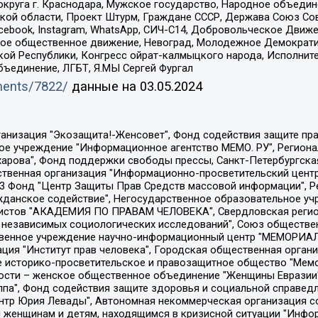
округа г. Краснодара, Мужское государство, Народное объедин
ой области, Проект Штурм, Граждане СССР, Держава Союз Сов
Facebook, Instagram, WhatsApp, СИЧ-С14, Добровольческое Движ
ское общественное движение, Невоград, Молодежное Демократ
ой Республики, Конгресс ойрат-калмыцкого народа, Исполнит
бъединение, ЛГБТ, Я.МЫ Сергей Фургал
uments/7822/
данные на
03.05.2024
Общество с ограниченной ответственностью "Радио Свободная Европа/Радио Свобода", Чешское информационное агентство "MEDIUM-ORIENT", Красноярская региональная общественная организация "Мы против СПИДа", Камалягин Денис Николаевич, Маркелов Сергей Евгеньевич, Пономарев Лев Александрович, Савицкая Людмила Алексеевна, Автономная некоммерческая организация "Центр по работе с проблемой насилия "НАСИЛИЮ.НЕТ", Межрегиональный профессиональный союз работников здравоохранения "Альянс врачей", Юридическое лицо, зарегистрированное в Латвийской Республике, SIA "Medusa Project" (регистрационный номер 40103797863, дата регистрации 10.06.2014), Некоммерческая организация "Фонд по борьбе с коррупцией", Автономная некоммерческая организация "Институт права и публичной политики", Баданин Роман Сергеевич, Гликин Максим Александрович, Железнова Мария Михайловна, Лукьянова Юлия Сергеевна, Маетная Елизавета Витальевна, Маняхин Петр Борисович, Чуракова Ольга Владимировна, Ярош Юлия Петровна, Юридическое лицо "The Insider SIA", зарегистрированное в Риге, Латвийская Республика (дата регистрации 26.06.2015), являющееся администратором доменного имени интернет-издания "The Insider SIA", https://theins.ru, Постернак Алексей Евгеньевич, Рубин Михаил Аркадьевич, Анин Роман Александрович, Юридическое лицо Istories fonds, зарегистрированное в Латвийской Республике (регистрационный номер 50008295751, дата регистрации 24.02.2020), Великовский Дмитрий Александрович, Долинина Ирина Николаевна, Мароховская Алеся Алексеевна, Шлейнов Роман Юрьевич, Шмагун Олеся Валентиновна, Общество с ограниченной ответственностью "Альтаир 2021", Общество с ограниченной ответственностью "Вега 2021", Общество с ограниченной ответственностью "Главный редактор 2021", Общество с ограниченной ответственностью "Ромашки монолит", Важенков Артем Валерьевич, Ивановская областная общественная организация "Центр гендерных исследований", Гурман Юрий Альбертович, Медиапроект "ОВД-Инфо", Егоров Владимир Владимирович, Жилинский Владимир Александрович, Общество с ограниченной ответственностью "ЗП", Иванова София Юрьевна, Карезина Инна Павловна, Кильтау Екатерина Викторовна, Петров Алексей Викторович, Пискунов Сергей Евгеньевич, Смирнов Сергей Сергеевич, Тихонов Михаил Сергеевич, Общество с ограниченной ответственностью "ЖУРНАЛИСТ-ИНОСТРАННЫЙ АГЕНТ", Арапова Галина Юрьевна, Вольтская Татьяна Анатольевна, Американская компания "Mason G.E.S. Anonymous Foundation" (США), являющаяся владельцем интернет-издания https://mnews.world/, Компания "Stichting Bellingcat", зарегистрированная в Нидерландах (дата регистрации 11.07.2018), Захаров Андрей Вячеславович, Клепиковская Екатерина Дмитриевна, Общество с ограниченной ответственностью "МЕМО", Перл Роман Александрович, Симонов Евгений Алексеевич, Соловьева Елена Анатольевна, Сотников Даниил Владимирович, Сурначева Елизавета Дмитриевна, Автономная некоммерческая организация по защите прав человека и информированию населения "Якутия – Наше Мнение", Общество с ограниченной ответственностью "Москоу диджитал медиа", с 26.01.2023 Общество с ограниченной ответственностью "Чайка Белые сады", Ветошкина Валерия Валерьевна, Заговора Максим Александрович, Межрегиональное общественное движение "Российская ЛГБТ - сеть", Оленичев Максим Владимирович, Павлов Иван Юрьевич, Скворцова Елена Сергеевна, Общество с ограниченной ответственностью "Как бы инагент", Кочетков Игорь Викторович, Общество с ограниченной ответственностью "Честные выборы", Еланчик Олег Александрович, Общество с ограниченной ответственностью "Нобелевский призыв", Гималова Регина Эмилевна, Григорьев Андрей Валерьевич, Григорьева Алина Александровна, Ассоциация по содействию защите прав призывников, альтернативнослужащих и военнослужащих "Правозащитная группа "Гражданин.Армия.Право", Хисамова Регина Фаритовна, Автономная некоммерческая организация по реализа