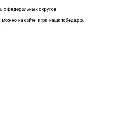
ных федеральных округов.
 можно на сайте: игра-нашапобеда.рф.
ю