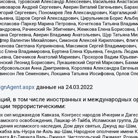
совна, Туровский Александр Алексеевич, Васильева Анастасия
Пивоваров Андрей Сергеевич, Аверин Виталий Евгеньевич, Бара
горий Сергеевич, Пономарев Лев Александрович, Каргалицкий 
ньевна, Щаров Сергей Алексадрович, Цирульников Борис Альбер
ислакова-Паркер Марина Петровна, Кочеткова Татьяна Владими
сандровна, Рачинский Ян Збигневич, Жемкова Елена Борисовна,
лана Сергеевна, Аверин Владимир Анатольевич, Щур Татьяна М
фтер Валентин Михайлович, Симонов Алексей Кириллович, Флиг
женова Светлана Куприяновна, Максимов Сергей Владимирович, 
кс Елена Владимировна, Буртина Елена Юрьевна, Гендель Людм
евна, Свечников Анатолий Мариевич, Прохоров Вадим Юрьевич
инский Леонид Борисович, Лукашевский Сергей Маркович, Бахм
Добровольская Анна Дмитриевна, Королева Александра Евгенье
евинсон Лев Семенович, Локшина Татьяна Иосифовна, Орлов Ол
ignAgent.aspx
данные на
24.03.2022
ций, в том числе иностранных и международных ор
ции террористическими:
ил моджахедов Кавказа, Конгресс народов Ичкерии и Дагеста
ламского освобождения, Лашкар-И-Тайба, Исламская группа, Дв
ения исламского наследия, Дом двух святых, Джунд аш-Шам, 
жабха аль-Нусра ли-Ахль аш-Шам, Народное ополчение имени К.
ата Ат-Тавхида Валь-Джихад, Чистопольский Джамаат, Рохнам