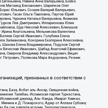
 Евгеньевна, Ривина Анна Валерьевна, Бойко
хоев Магомед Бекханович, Шарипков Олег
Борис Юльевич, Созаев Валерий Валерьевич,
тович, Гасан Ольга Павловна, Паутов Юрий
ровна, Чуркина Наталья Валерьевна, Акимова
 Гудков Лев Дмитриевич, Илларионова Юлия
ихайловна, Щур Николай Алексеевич, Блинушов
е Ирина Анатольевна, Мельникова Валентина
Беляев Сергей Иванович, Голубева Елена
ила Залмановна, Кокорина Екатерина Алексеевна,
, Шахова Елена Владимировна, Подузов Сергей
ин Вячеслав Иванович, Шабад Анатолий Ефимович,
вна, Смирнов Владимир Александрович, Вицин
ег Петрович, Полякова Мара Федоровна, Резник
ганизаций, признанных в соответствии с
на, База, Асбат аль-Ансар, Священная война,
ижение Талибан, Исламская партия Туркестана,
Исламский джихад, Аль-Каида, Имарат Кавказ,
 Минина и Д. Пожарского, Аджр от Аллаха Субхану
о ба суи давлати исломи, Террористическое