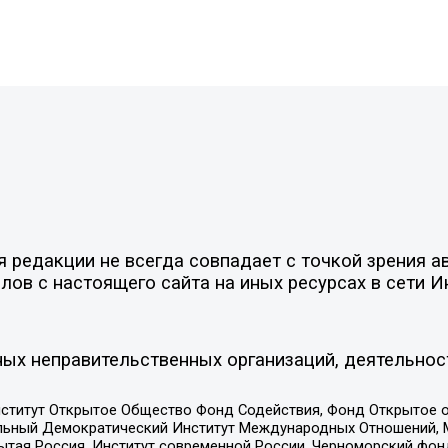
редакции не всегда совпадает с точкой зрения ав
ов с настоящего сайта на иных ресурсах в сети И
ых неправительственных организаций, деятельнос
ститут Открытое Общество Фонд Содействия, Фонд Открытое 
альный Демократический Институт Международных Отношений,
тая Россия, Институт современной России, Черноморский фонд