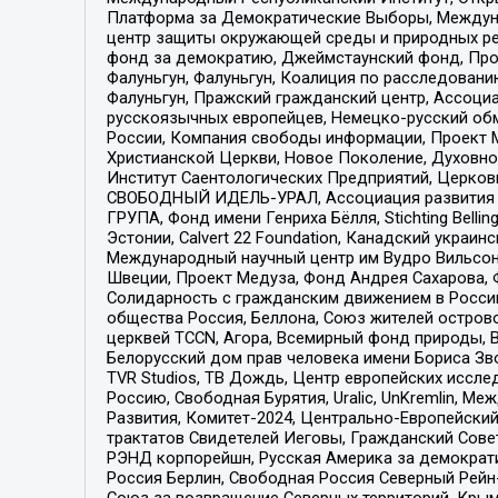
Платформа за Демократические Выборы, Междуна
центр защиты окружающей среды и природных ресу
фонд за демократию, Джеймстаунский фонд, Прож
Фалуньгун, Фалуньгун, Коалиция по расследован
Фалуньгун, Пражский гражданский центр, Ассоци
русскоязычных европейцев, Немецко-русский об
России, Компания свободы информации, Проект М
Христианской Церкви, Новое Поколение, Духовн
Институт Саентологических Предприятий, Церков
СВОБОДНЫЙ ИДЕЛЬ-УРАЛ, Ассоциация развития ж
ГРУПА, Фонд имени Генриха Бёлля, Stichting Bellin
Эстонии, Calvert 22 Foundation, Канадский укра
Международный научный центр им Вудро Вильсона
Швеции, Проект Медуза, Фонд Андрея Сахарова, Ф
Солидарность с гражданским движением в России 
общества Россия, Беллона, Союз жителей острово
церквей TCCN, Агора, Всемирный фонд природы, B
Белорусский дом прав человека имени Бориса Зво
TVR Studios, ТВ Дождь, Центр европейских иссл
Россию, Свободная Бурятия, Uralic, UnKremlin, 
Развития, Комитет-2024, Центрально-Европейски
трактатов Свидетелей Иеговы, Гражданский Совет
РЭНД корпорейшн, Русская Америка за демократи
Россия Берлин, Свободная Россия Северный Рейн-В
Союз за возвращение Северных территорий, Крымско