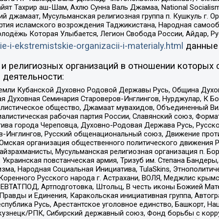
ят Тахрир аш-Шам, Ахлю Сунна Валь Джамаа, National Socialism
ий джамаат, Мусульманская религиозная группа п. Кушкуль г. 
ртия исламского возрождения Таджикистана, Народная самооб
олодёжь Которая Улыбается, Легион Свобода России, Айдар, Р
ie-i-ekstremistskie-organizacii-i-materialy.html
данные
и религиозных организаций в отношении которых 
 деятельности:
земли Кубанской Духовно Родовой Державы Русь, Община Духо
 Духовная Семинария Староверов-Инглингов, Нурджулар, К Бо
листическое общество, Джамаат мувахидов, Объединенный Вил
иалистическая рабочая партия России, Славянский союз, Форма
ива города Череповца, Духовно-Родовая Держава Русь, Русск
-Инглингов, Русский общенациональный союз, Движение против
 Омская организация общественного политического движения Р
йзрахманисты, Мусульманская религиозная организация п. Бо
краинская повстанческая армия, Тризуб им. Степана Бандеры, Бр
зма, Народная Социальная Инициатива, TulaSkins, Этнополитич
оренного Русского народа г. Астрахани, ВОЛЯ, Меджлис крымс
РЕВТАТПОД, Артподготовка, Штольц, В честь иконы Божией Мате
равды и Единения, Каракольская инициативная группа, Автогра
спублика Русь, Арестантское уголовное единство, Башкорт, Наци
окузнецк/РПК, Сибирский державный союз, Фонд борьбы с кор