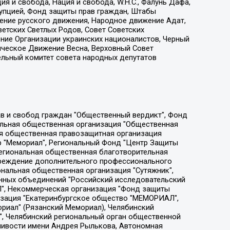
я и свобода, Нация и свобода, W.H.С., Фалунь Дафа,
рупцией, Фонд защиты прав граждан, Штабы
ение русского движения, Народное движение Адат,
етских Светлых Родов, Совет Советских
ение Организации украинских националистов, Черный
ическое Движение Весна, Верховный Совет
ельный комитет совета народных депутатов
ции социально-правовых программ "Лилит", Дальневосточное общественное движение "Маяк", Санкт-Петербургская ЛГБТ-инициативная группа "Выход", Инициативная группа ЛГБТ+ "Реверс", Алексеев Андрей Викторович, Бекбулатова Таисия Львовна, Беляев Иван Михайлович, Владыкина Елена Сергеевна, Гельман Марат Александрович, Никульшина Вероника Юрьевна, Толоконникова Надежда Андреевна, Шендерович Виктор Анатольевич, Общество с ограниченной ответственностью "Данное сообщение", Общество с ограниченной ответственностью Издательский дом "Новая глава", Айнбиндер Александра Александровна, Московский комьюнити-центр для ЛГБТ+инициатив, Благотворительный фонд развития филантропии, Deutsche Welle (Германия, Kurt-Schumacher-Strasse 3, 53113 Bonn), Борзунова Мария Михайловна, Воробьев Виктор Викторович, Голубева Анна Львовна, Константинова Алла Михайловна, Малкова Ирина Владимировна, Мурадов Мурад Абдулгалимович, Осетинская Елизавета Николаевна, Понасенков Евгений Николаевич, Ганапольский Матвей Юрьевич, Киселев Евгений Алексеевич, Борухович Ирина Григорьевна, Дремин Иван Тимофеевич, Дубровский Дмитрий Викторович, Красноярская региональная общественная организация поддержки и развития альтернативных образовательных технологий и межкультурных коммуникаций "ИНТЕРРА", Маяковская Екатерина Алексеевна, Фейгин Марк Захарович, Филимонов Андрей Викторович, Дзугкоева Регина Николаевна, Доброхотов Роман Александрович, Дудь Юрий Александрович, Елкин Сергей Владимирович, Кругликов Кирилл Игоревич, Сабунаева Мария Леонидовна, Семенов Алексей Владимирович, Шаинян Карен Багратович, Шульман Екатерина Михайловна, Асафьев Артур Валерьевич, Вахштайн Виктор Семенович, Венедиктов Алексей Алексеевич, Лушникова Екатерина Евгеньевна, Волков Леонид Михайлович, Невзоров Александр Глебович, Пархоменко Сергей Борисович, Сироткин Ярослав Николаевич, Кара-Мурза Владимир Владимирович, Баранова Наталья Владимировна, Гозман Леонид Яковлевич, Кагарлицкий Борис Юльевич, Климарев Михаил Валерьевич, Милов Владимир Станиславович, Автономная некоммерческая организация Краснодарский центр современного искусства "Типография", Моргенштерн Алишер Тагирович, Соболь Любовь Эдуардовна, Общество с ограниченной ответственностью "ЛИЗА НОРМ", Каспаров Гарри Кимович, Ходорковский Михаил Борисович, Общество с ограниченной ответственностью "Апрельские тезисы", Данилович Ирина Брониславовна, Кашин Олег Владимирович, Петров Николай Владимирович, Пивоваров Алексей Владимирович, Соколов Михаил Владимирович, Цветкова Юлия Владимировна, Чичваркин Евгений Александрович, Комитет против пыток/Команда против пыток, Общество с ограниченной ответственностью "Первый научный", Общество с ограниченной ответственностью "Вертолет и ко", Белоцерковская Вероника Борисовна, Кац Максим Евгеньевич, Лазарева Татьяна Юрьевна, Шаведдинов Руслан Табризович, Яшин Илья Валерьевич, Общество с ограниченной ответственностью "Иноагент ААВ", Алешковский Дмитрий Петрович, Альбац Евгения Марковна, Быков Дмитрий Львович, Галямина Юлия Евгеньевна, Лойко Сергей Леонидович, Мартынов Кирилл Константинович, Медведев Сергей Александрович, Крашенинников Федор Геннадиевич, Гордеева Катерина Вл