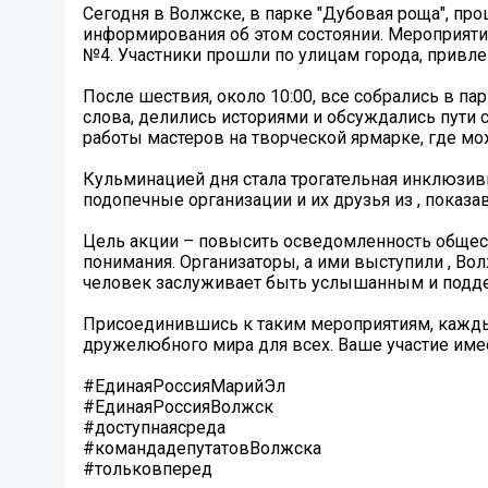
Сегодня в Волжске, в парке "Дубовая роща", пр
информирования об этом состоянии. Мероприятие
№4. Участники прошли по улицам города, привл
После шествия, около 10:00, все собрались в п
слова, делились историями и обсуждались пути
работы мастеров на творческой ярмарке, где м
Кульминацией дня стала трогательная инклюзив
подопечные организации и их друзья из , показа
Цель акции – повысить осведомленность общес
понимания. Организаторы, а ими выступили , Во
человек заслуживает быть услышанным и под
Присоединившись к таким мероприятиям, каждый
дружелюбного мира для всех. Ваше участие име
#ЕдинаяРоссияМарийЭл
#ЕдинаяРоссияВолжск
#доступнаясреда
#командадепутатовВолжска
#тольковперед