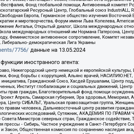
естфалия, Фонд глобальной помощи, Антивоенный комитет России,
татарский Ресурсный Центр, Глобальный союз IndustriALL, Russi
 Свободная Европа, Германское общество изучения Восточной 
и и миротворчества, Форум имени Льва Копелева, American Counci
ое движение Антальи, Открытый диалог, Школа международных отн
Школа международных отношений им Нормана Патерсона, Центр
ду, Феминистское антивоенное сопротивление, Комитет независ
а, Либерально-демократическая Лига Украины
uments/7756/
данные на
13.05.2024
функции иностранного агента:
раво, Нижегородский центр немецкой и европейской культуры,
тики, Фонд борьбы с коррупцией, Альянс врачей, НАСИЛИЮ.НЕТ,
я инициатива, Гражданский Союз, Хасдей Ерушалаим, Центр по
юченных, Институт глобализации и социальных движений, Цент
ты прав граждан, Благотворительный фонд помощи осужденным
а, Проект Апрель, Самарская губерния, Эра здоровья, Мемориал
ера, Центр СИБАЛЬТ, Уральская правозащитная группа, Женщины
по правам человека, Дальневосточный центр развития гражданс
ологических исследований, Сутяжник, АКАДЕМИЯ ПО ПРАВАМ Ч
е Совета Министров северных стран, Гражданское содействие,
я прессы - Сибирь, Частное учреждение в Санкт-Петербурге С
 и Закон, Общественная комиссия по сохранению наследия ак