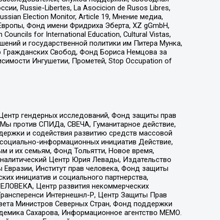
 Russie-Libertes, La Asocicion de Rusos Libres,
an Election Monitor, Article 19, Мнение медиа,
Европы, Фонд имени Фридриха Эберта, XZ gGmbH,
ls for International Education, Cultural Vistas,
ошений и государственной политики им Питера Мунка,
 Гражданских Свобод, Фонд Бориса Немцова за
имости Ингушетии, Прометей, Stop Occupation of
 Центр гендерных исследований, Фонд защиты прав
 Мы против СПИДа, СВЕЧА, Гуманитарное действие,
ддержки и содействия развитию средств массовой
р социально-информационных инициатив Действие,
 и их семьям, Фонд Тольятти, Новое время,
, Аналитический Центр Юрия Левады, Издательство
 Евразии, Институт прав человека, Фонд защиты
ких инициатив и социального партнерства,
ЕЛОВЕКА, Центр развития некоммерческих
 Трансперенси Интернешнл-Р, Центр Защиты Прав
овета Министров Северных Стран, Фонд поддержки
адемика Сахарова, Информационное агентство МЕМО.