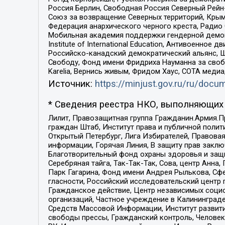
Россия Берлин, Свободная Россия Северный Рейн-В
Союз за возвращение Северных территорий, Крымско
Федерация анархического черного креста, Радио
Мобильная академия поддержки гендерной демократи
Institute of International Education, Антивоенн
Российско-канадский демократический альянс, 
Свободу, Фонд имени Фридриха Науманна за свобо
Karelia, Вернись живым, Фридом Хаус, СОТА меди
Источник:
https://minjust.gov.ru/ru/doc
* Сведения реестра НКО, выполняющих 
Лилит, Правозащитная группа Гражданин.Армия.П
граждан Штаб, Институт права и публичной поли
Открытый Петербург, Лига Избирателей, Правова
информации, Горячая Линия, В защиту прав закл
Благотворительный фонд охраны здоровья и защи
Серебряная тайга, Так-Так-Так, Сова, центр Анн
Парк Гагарина, Фонд имени Андрея Рылькова, Сф
гласности, Российский исследовательский центр 
Гражданское действие, Центр независимых соци
организаций, Частное учреждение в Калининград
Средств Массовой Информации, Институт развити
свободы прессы, Гражданский контроль, Человек