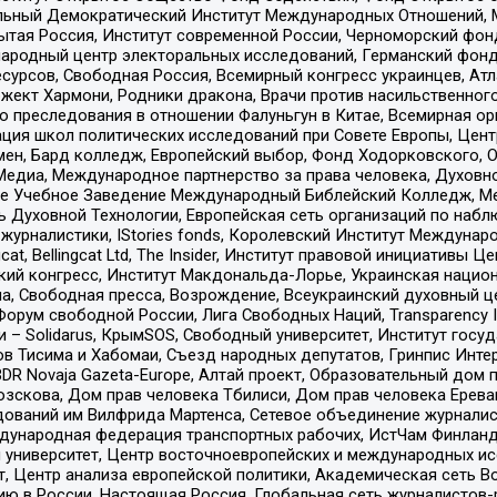
альный Демократический Институт Международных Отношений,
тая Россия, Институт современной России, Черноморский фонд
родный центр электоральных исследований, Германский фонд
рсов, Свободная Россия, Всемирный конгресс украинцев, Атла
ект Хармони, Родники дракона, Врачи против насильственного
ию преследования в отношении Фалуньгун в Китае, Всемирная о
ация школ политических исследований при Совете Европы, Цен
мен, Бард колледж, Европейский выбор, Фонд Ходорковского,
едиа, Международное партнерство за права человека, Духовно
ое Учебное Заведение Международный Библейский Колледж, М
ь Духовной Технологии, Европейская сеть организаций по наб
урналистики, IStories fonds, Королевский Институт Между
gcat, Bellingcat Ltd, The Insider, Институт правовой инициатив
инский конгресс, Институт Макдональда-Лорье, Украинская нац
, Свободная пресса, Возрождение, Всеукраинский духовный цен
орум свободной России, Лига Свободных Наций, Transparеncy I
– Solidarus, КрымSOS, Свободный университет, Институт госу
в Тисима и Хабомаи, Съезд народных депутатов, Гринпис Инте
DR Novaja Gazeta-Europe, Алтай проект, Образовательный дом 
зскова, Дом прав человека Тбилиси, Дом прав человека Ерева
едований им Вилфрида Мартенса, Сетевое объединение журнали
Международная федерация транспортных рабочих, ИстЧам Финлан
й университет, Центр восточноевропейских и международных и
, Центр анализа европейской политики, Академическая сеть Во
ю в России, Настоящая Россия, Глобальная сеть журналистов