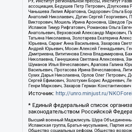
РУ, Институт региональной прессы, Институт Ра
ассоциация, Бедушев Петр Петрович, Дзугкоева 
Чанышева Лилия Айратовна, Сидорович Ольга Бори
Анатолий Николаевич, Дугин Сергей Георгиевич, 
Викторович, Мошель Ирина Ароновна, Шведов Гри
Исламов Тимур Рифгатович, Романова Ольга Евге
Анатольевич, Верховский Александр Маркович, П
Татьяна Николаевна, Золотарева Екатерина Алек
Юрьевна, Саранг Анна Васильевна, Захарова Свет
Андрей Юрьевич, Мосин Алексей Геннадьевич, Ге
Дмитриевна, Вититинова Елена Владимировна, Ба
Николаевна, Ганнушкина Светлана Алексеевна, За
Шуманов Илья Вячеславович, Арапова Галина Юрь
Васильевич, Протасова Ирина Вячеславовна, Лит
Сухих Дарья Николаевна, Орлов Олег Петрович, 
Сергей Ефимович, Золотухин Борис Андреевич, Л
Генри Маркович, Захаров Герман Константинович
Источник:
http://unro.minjust.ru/NKOFore
* Единый федеральный список организа
законодательством Российской Федера
Высший военный Маджлисуль Шура Объединенных с
Исламская группа, Братья-мусульмане, Партия ис
Общество социальных реформ, Общество возрожд