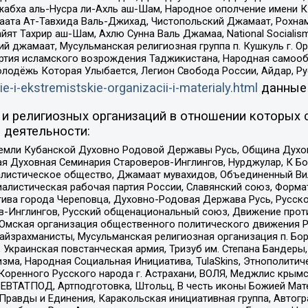
жабха аль-Нусра ли-Ахль аш-Шам, Народное ополчение имени К.
ата Ат-Тавхида Валь-Джихад, Чистопольский Джамаат, Рохнам
ят Тахрир аш-Шам, Ахлю Сунна Валь Джамаа, National Socialism
ий джамаат, Мусульманская религиозная группа п. Кушкуль г. 
ртия исламского возрождения Таджикистана, Народная самооб
олодёжь Которая Улыбается, Легион Свобода России, Айдар, Р
ie-i-ekstremistskie-organizacii-i-materialy.html
данные
и религиозных организаций в отношении которых 
 деятельности:
земли Кубанской Духовно Родовой Державы Русь, Община Духо
 Духовная Семинария Староверов-Инглингов, Нурджулар, К Бо
листическое общество, Джамаат мувахидов, Объединенный Вил
иалистическая рабочая партия России, Славянский союз, Форма
ива города Череповца, Духовно-Родовая Держава Русь, Русск
-Инглингов, Русский общенациональный союз, Движение против
 Омская организация общественного политического движения Р
йзрахманисты, Мусульманская религиозная организация п. Бо
краинская повстанческая армия, Тризуб им. Степана Бандеры, Бр
зма, Народная Социальная Инициатива, TulaSkins, Этнополитич
оренного Русского народа г. Астрахани, ВОЛЯ, Меджлис крымс
РЕВТАТПОД, Артподготовка, Штольц, В честь иконы Божией Мате
равды и Единения, Каракольская инициативная группа, Автогра