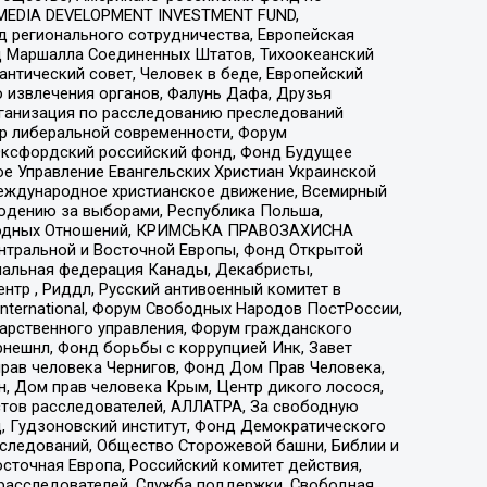
 MEDIA DEVELOPMENT INVESTMENT FUND,
 регионального сотрудничества, Европейская
 Маршалла Соединенных Штатов, Тихоокеанский
нтический совет, Человек в беде, Европейский
 извлечения органов, Фалунь Дафа, Друзья
рганизация по расследованию преследований
тр либеральной современности, Форум
 Оксфордский российский фонд, Фонд Будущее
е Управление Евангельских Христиан Украинской
еждународное христианское движение, Всемирный
людению за выборами, Республика Польша,
народных Отношений, КРИМСЬКА ПРАВОЗАХИСНА
ы Центральной и Восточной Европы, Фонд Открытой
иональная федерация Канады, Декабристы,
тр , Риддл, Русский антивоенный комитет в
nternational, Форум Свободных Народов ПостРоссии,
дарственного управления, Форум гражданского
рнешнл, Фонд борьбы с коррупцией Инк, Завет
прав человека Чернигов, Фонд Дом Прав Человека,
н, Дом прав человека Крым, Центр дикого лосося,
стов расследователей, АЛЛАТРА, За свободную
д, Гудзоновский институт, Фонд Демократического
сследований, Общество Сторожевой башни, Библии и
сточная Европа, Российский комитет действия,
-расследователей, Служба поддержки, Свободная