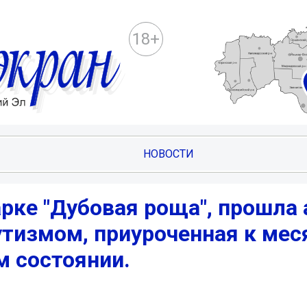
18+
НОВОСТИ
арке "Дубовая роща", прошла
утизмом, приуроченная к мес
м состоянии.