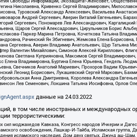
звития Свободы Информации, Экозащита!-Женсовет, Общественн
Регина Николаевна, Кривенко Сергей Владимирович, Милославс
совна, Туровский Александр Алексеевич, Васильева Анастасия
Пивоваров Андрей Сергеевич, Аверин Виталий Евгеньевич, Бара
горий Сергеевич, Пономарев Лев Александрович, Каргалицкий 
ньевна, Щаров Сергей Алексадрович, Цирульников Борис Альбер
ислакова-Паркер Марина Петровна, Кочеткова Татьяна Владими
сандровна, Рачинский Ян Збигневич, Жемкова Елена Борисовна,
лана Сергеевна, Аверин Владимир Анатольевич, Щур Татьяна М
фтер Валентин Михайлович, Симонов Алексей Кириллович, Флиг
женова Светлана Куприяновна, Максимов Сергей Владимирович, 
кс Елена Владимировна, Буртина Елена Юрьевна, Гендель Людм
евна, Свечников Анатолий Мариевич, Прохоров Вадим Юрьевич
инский Леонид Борисович, Лукашевский Сергей Маркович, Бахм
Добровольская Анна Дмитриевна, Королева Александра Евгенье
евинсон Лев Семенович, Локшина Татьяна Иосифовна, Орлов Ол
ignAgent.aspx
данные на
24.03.2022
ций, в том числе иностранных и международных ор
ции террористическими:
ил моджахедов Кавказа, Конгресс народов Ичкерии и Дагеста
ламского освобождения, Лашкар-И-Тайба, Исламская группа, Дв
ения исламского наследия, Дом двух святых, Джунд аш-Шам, 