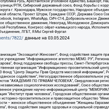
спублика Русь, Арестантское уголовное единство, Башкорт, Наци
окузнецк/РПК, Сибирский державный союз, Фонд борьбы с кор
округа г. Краснодара, Мужское государство, Народное объедин
ой области, Проект Штурм, Граждане СССР, Держава Союз Сов
Facebook, Instagram, WhatsApp, СИЧ-С14, Добровольческое Движ
ское общественное движение, Невоград, Молодежное Демократ
ой Республики, Конгресс ойрат-калмыцкого народа, Исполнит
бъединение, ЛГБТ, Я.МЫ Сергей Фургал
uments/7822/
данные на
03.05.2024
Общество с ограниченной ответственностью "Радио Свободная Европа/Радио Свобода", Чешское информационное агентство "MEDIUM-ORIENT", Красноярская региональная общественная организация "Мы против СПИДа", Камалягин Денис Николаевич, Маркелов Сергей Евгеньевич, Пономарев Лев Александрович, Савицкая Людмила Алексеевна, Автономная некоммерческая организация "Центр по работе с проблемой насилия "НАСИЛИЮ.НЕТ", Межрегиональный профессиональный союз работников здравоохранения "Альянс врачей", Юридическое лицо, зарегистрированное в Латвийской Республике, SIA "Medusa Project" (регистрационный номер 40103797863, дата регистрации 10.06.2014), Некоммерческая организация "Фонд по борьбе с коррупцией", Автономная некоммерческая организация "Институт права и публичной политики", Баданин Роман Сергеевич, Гликин Максим Александрович, Железнова Мария Михайловна, Лукьянова Юлия Сергеевна, Маетная Елизавета Витальевна, Маняхин Петр Борисович, Чуракова Ольга Владимировна, Ярош Юлия Петровна, Юридическое лицо "The Insider SIA", зарегистрированное в Риге, Латвийская Республика (дата регистрации 26.06.2015), являющееся администратором доменного имени интернет-издания "The Insider SIA", https://theins.ru, Постернак Алексей Евгеньевич, Рубин Михаил Аркадьевич, Анин Роман Александрович, Юридическое лицо Istories fonds, зарегистрированное в Латвийской Республике (регистрационный номер 50008295751, дата регистрации 24.02.2020), Великовский Дмитрий Александрович, Долинина Ирина Николаевна, Мароховская Алеся Алексеевна, Шлейнов Роман Юрьевич, Шмагун Олеся Валентиновна, Общество с ограниченной ответственностью "Альтаир 2021", Общество с ограниченной ответственностью "Вега 2021", Общество с ограниченной ответственностью "Главный редактор 2021", Общество с ограниченной ответственностью "Ромашки монолит", Важенков Артем Валерьевич, Ивановская областная общественная организация "Центр гендерных исследований", Гурман Юрий Альбертович, Медиапроект "ОВД-Инфо", Егоров Владимир Владимирович, Жилинский Владимир Александрович, Общество с ограниченной ответственностью "ЗП", Иванова София Юрьевна, Карезина Инна Павловна, Кильтау Екатерина Викторовна, Петров Алексей Викторович, Пискунов Сергей Евгеньевич, Смирнов Сергей Сергеевич, Тихонов Михаил Сергеевич, Общество с ограниченной ответственностью "ЖУРНАЛИСТ-ИНОСТРАННЫЙ АГЕНТ", Арапова Галина Юрьевна, Вольтская Татьяна Анатольевна, Американская компания "Mason G.E.S. Anonymous Foundation" (США), являющаяся владельцем интернет-издания https://mnews.world/, Компания "Stichting Bellingcat", зарегистрированная в Нидерландах (дата регистрации 11.07.2018), Захаров Андрей Вячеславович, Клепиковская Екатерина Дмитриевна, Общество с ограниченной ответственностью "МЕМО", Перл Роман Александрович, Симонов Евгений Алексеевич, Соловьева Елена Анатольевна, Сотников Даниил Владимирович, Сурначева Елизавета Дмитриевна, Автономная некоммерческая организация по защите прав человека и информированию населения "Якутия – Наше Мнение", Общество с ограниченной ответственностью "Москоу диджитал медиа", с 26.01.2023 Общество с ограниченной ответственностью "Чайка Белые сады", Ветошкина Валерия Валерьевна, Заговора Максим Александрович, Межрегиональное общественное движение "Российская ЛГБТ - сеть", Оленичев Максим Владимирович, Павлов Иван Юрьевич, Скворцова Елена Сергеевна, Общество с ограниченной ответственностью "Как бы инагент", Кочетков Игорь Викторович, Общество с ограниченной ответственностью "Честные выборы", Еланчик Олег Александрович, Общество с ограниченной ответственностью "Нобелевский призыв", Гималова Регина Эмилевна, Григорьев Андрей Валерьевич, Григорьева Алина Александровна, Ассоциация по содействию защите прав призывников, альтернативнослужащих и военнослужащих "Правозащитная группа "Гражданин.Армия.Право", Хисамова Регина Фаритовна, Автономная некоммерческая организация по реализа