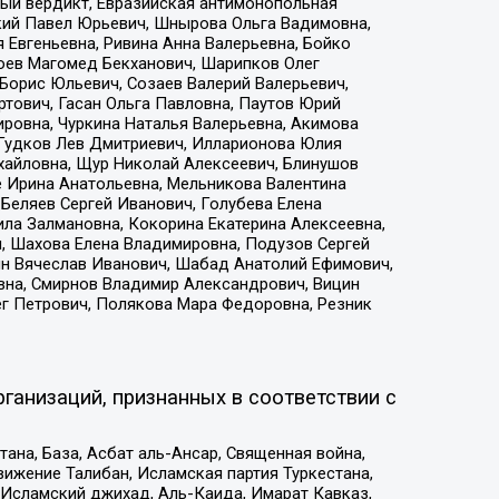
ый вердикт, Евразийская антимонопольная
кий Павел Юрьевич, Шнырова Ольга Вадимовна,
 Евгеньевна, Ривина Анна Валерьевна, Бойко
хоев Магомед Бекханович, Шарипков Олег
Борис Юльевич, Созаев Валерий Валерьевич,
тович, Гасан Ольга Павловна, Паутов Юрий
ровна, Чуркина Наталья Валерьевна, Акимова
 Гудков Лев Дмитриевич, Илларионова Юлия
ихайловна, Щур Николай Алексеевич, Блинушов
е Ирина Анатольевна, Мельникова Валентина
Беляев Сергей Иванович, Голубева Елена
ила Залмановна, Кокорина Екатерина Алексеевна,
, Шахова Елена Владимировна, Подузов Сергей
ин Вячеслав Иванович, Шабад Анатолий Ефимович,
вна, Смирнов Владимир Александрович, Вицин
ег Петрович, Полякова Мара Федоровна, Резник
ганизаций, признанных в соответствии с
на, База, Асбат аль-Ансар, Священная война,
ижение Талибан, Исламская партия Туркестана,
Исламский джихад, Аль-Каида, Имарат Кавказ,