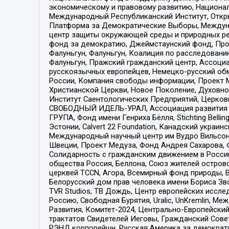
экономическому и правовому развитию, Национ
Международный Республиканский Институт, Откры
Платформа за Демократические Выборы, Междуна
центр защиты окружающей среды и природных ресу
фонд за демократию, Джеймстаунский фонд, Прож
Фалуньгун, Фалуньгун, Коалиция по расследован
Фалуньгун, Пражский гражданский центр, Ассоци
русскоязычных европейцев, Немецко-русский об
России, Компания свободы информации, Проект М
Христианской Церкви, Новое Поколение, Духовн
Институт Саентологических Предприятий, Церков
СВОБОДНЫЙ ИДЕЛЬ-УРАЛ, Ассоциация развития ж
ГРУПА, Фонд имени Генриха Бёлля, Stichting Bellin
Эстонии, Calvert 22 Foundation, Канадский укра
Международный научный центр им Вудро Вильсона
Швеции, Проект Медуза, Фонд Андрея Сахарова, Ф
Солидарность с гражданским движением в России 
общества Россия, Беллона, Союз жителей острово
церквей TCCN, Агора, Всемирный фонд природы, B
Белорусский дом прав человека имени Бориса Зво
TVR Studios, ТВ Дождь, Центр европейских иссл
Россию, Свободная Бурятия, Uralic, UnKremlin, 
Развития, Комитет-2024, Центрально-Европейски
трактатов Свидетелей Иеговы, Гражданский Совет
РЭНД корпорейшн, Русская Америка за демократи