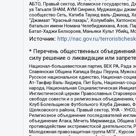
АБТО, Правый сектор, Исламское государство, Д
уа Тагьаля SHAM, АУМ Синрике, Муджахеды джама
сообщество Сеть, Катиба Таухид валь-Джихад, Хай
“Джамаат “Красный пахарь”, Колумбайн, Хатлонск
батальон имени Номана Челебиджихана, Азов, Па
Батал-Хаджи Белхороев, Маньяки Культ Убийц, М
Источник:
http://nac.gov.ru/terroristichesk
* Перечень общественных объединений 
силу решение о ликвидации или запрете
Национал-большевистская партия, ВЕК РА, Рада 
Славянская Община Капища Веды Перуна, Мужская
Русское национальное единство, Национал-социа
Ат-Такфир Валь-Хиджра, Пит Буль, Национал-соц
народа, Национальная Социалистическая Инициат
Инглистической церкви Православных Староверов
свободе совести и о религиозных объединениях,
Клуб Болельщиков Футбольного Клуба Динамо, Фа
Щелковского района, Правый сектор, УНА - УНСО, У
Религиозное объединение последователей инглии
объединение Атака, Мечеть Мирмамеда, Община К
противодействии экстремистской деятельности, 
Молодежная правозащитная группа МПГ, Курсом П