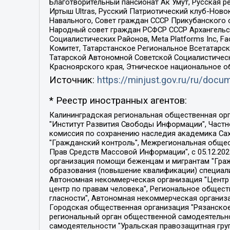
Благотворительный пансионат Ак Умут, Русская ре
Иртыш Ultras, Русский Патриотический клуб-Нов
Навального, Совет граждан СССР Прикубанского 
Народный совет граждан РСФСР СССР Архангельск
Социалистических Районов, Meta Platforms Inc, 
Комитет, Татарстанское Региональное Всетатар
Татарской Автономной Советской Социалистическ
Красноярского края, Этническое национальное о
Источник:
https://minjust.gov.ru/ru/doc
* Реестр иностранных агентов:
Калининградская региональная общественная организация "Экозащита!-Женсовет", Фонд содействия защите прав и свобод граждан "Общественный вердикт", Фонд "Институт Развития Свободы Информации", Частное учреждение "Информационное агентство МЕМО. РУ", Региональная общественная организация "Общественная комиссия по сохранению наследия академика Сахарова", Фонд поддержки свободы прессы, Санкт-Петербургская общественная правозащитная организация "Гражданский контроль", Межрегиональная общественная организация "Информационно-просветительский центр "Мемориал", Региональный Фонд "Центр Защиты Прав Средств Массовой Информации", с 05.12.2023 Фонд "Центр Защиты Прав Средств массовой информации", Региональная общественная благотворительная организация помощи беженцам и мигрантам "Гражданское содействие", Негосударственное образовательное учреждение дополнительного профессионального образования (повышение квалификации) специалистов "АКАДЕМИЯ ПО ПРАВАМ ЧЕЛОВЕКА", Свердловская региональная общественная организация "Сутяжник", Автономная некоммерческая организация "Центр независимых социологических исследований", Союз общественных объединений "Российский исследовательский центр по правам человека", Региональное общественное учреждение научно-информационный центр "МЕМОРИАЛ", Некоммерческая организация "Фонд защиты гласности", Автономная некоммерческая организация "Институт прав человека", Городская общественная организация "Екатеринбургское общество "МЕМОРИАЛ", Городская общественная организация "Рязанское историко-просветительское и правозащитное общество "Мемориал" (Рязанский Мемориал), Челябинский региональный орган общественной самодеятельности – женское общественное объединение "Женщины Евразии", Челябинский региональный орган общественной самодеятельности "Уральская правозащитная группа", Фонд содействия защите здоровья и социальной справедливости имени Андрея Рылькова, Автономная Некоммерческая Организация "Аналитический Центр Юрия Левады", Автономная некоммерческая организация социальной поддержки населения "Проект Апрель", Региональная общественная организация помощи женщинам и детям, находящимся в кризисной ситуации "Информационно-методический центр "Анна", Фонд содействия развитию массовых коммуникаций и правовому просвещению "Так-так-Так", Фонд содействия устойчивому развитию "Серебряная тайга", Свердловский региональный общественный фонд социальных проектов "Новое время", "Idel.Реалии", Кавказ.Реалии, Крым.Реалии, Телеканал Настоящее Время, Татаро-башкирская служба Радио Свобода (Azatliq Radiosi), Радио Свободная Европа/Радио Свобода (PCE/PC), "Сибирь.Реалии", "Фактограф", Благотворительный фонд помощи осужденным и их семьям, Автономная некоммерческая организация "Институт глобализации и социальных движений", Фонд "В защиту прав заключенных", Частное учреждение "Центр поддержки и содействия развитию средств массовой информации", Пензенский региональный общественный благотворительный фонд "Гражданский союз", "Север.Реалии", Некоммерческая организация Фонд "Правовая инициатива", 