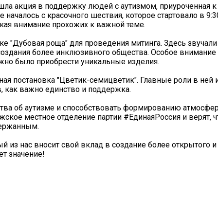
ошла акция в поддержку людей с аутизмом, приуроченная к
 началось с красочного шествия, которое стартовало в 9:
екая внимание прохожих к важной теме.
арке "Дубовая роща" для проведения митинга. Здесь звучал
 создания более инклюзивного общества. Особое внимание
ожно было приобрести уникальные изделия.
ная постановка "Цветик-семицветик". Главные роли в ней 
в, как важно единство и поддержка.
тва об аутизме и способствовать формированию атмосфер
лжское местное отделение партии #ЕдинаяРоссия и верят, 
держанным.
 из нас вносит свой вклад в создание более открытого и
ет значение!