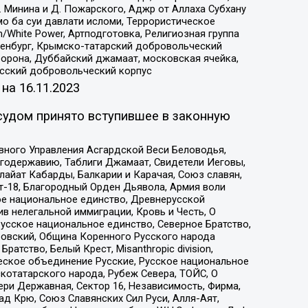
 Минина и Д. Пожарского, Аджр от Аллаха Субхану
о ба суи давлати исломи, Террористическое
/White Power, Артподготовка, Религиозная группа
Оренбург, Крымско-татарский добровольческий
орона, Дуббайский джамаат, московская ячейка,
усский добровольческий корпус
 на
16.11.2023
судом принято вступившее в законную
вного Управления Асгардской Веси Беловодья,
годержавию, Таблиги Джамаат, Свидетели Иеговы,
айат Кабарды, Балкарии и Карачая, Союз славян,
т-18, Благородный Орден Дьявола, Армия воли
ое национальное единство, Древнерусской
 нелегальной иммиграции, Кровь и Честь, О
усское национальное единство, Северное Братство,
ровский, Община Коренного Русского народа
атство, Белый Крест, Misanthropic division,
еское объединение Русские, Русское национальное
котатарского народа, Рубеж Севера, ТОЙС, О
ри Державная, Сектор 16, Независимость, Фирма,
д Крю, Союз Славянских Сил Руси, Алля-Аят,