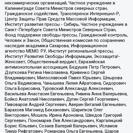
некоммерческих организаций, Частное учреждение в
Калининграде Совета Министров северных стран,
Гражданское содействие, Трансперенси Интернешнл-Р,
Центр Защиты Прав Средств Массовой Информации,
Институт развития прессы - Сибирь, Частное учреждение в
Санкт-Петербурге Совета Министров Северных Стран,
Фонд поддержки свободы прессы, Гражданский контроль,
Человек и Закон, Общественная комиссия по сохранению
наследия академика Сахарова, Информационное
агентство МЕМО. РУ, Институт региональной прессы,
Институт Развития Свободы Информации, Экозащита!-
Женсовет, Общественный вердикт, Евразийская
антимонопольная ассоциация, Бедушев Петр Петрович,
Дзугкоева Регина Николаевна, Кривенко Сергей
Владимирович, Милославский Павел Юрьевич, Шнырова
Ольга Вадимовна, Чанышева Лилия Айратовна, Сидорович
Ольга Борисовна, Туровский Александр Алексеевич,
Васильева Анастасия Евгеньевна, Ривина Анна Валерьевна,
Бойко Анатолий Николаевич, Дугин Сергей Георгиевич,
Пивоваров Андрей Сергеевич, Аверин Виталий Евгеньевич,
Барахоев Магомед Бекханович, Шарипков Олег
Викторович, Мошель Ирина Ароновна, Шведов Григорий
Сергеевич, Пономарев Лев Александрович, Каргалицкий
Борис Юльевич, Созаев Валерий Валерьевич, Исламов
Тимур Рифгатович, Романова Ольга Евгеньевна, Щаров