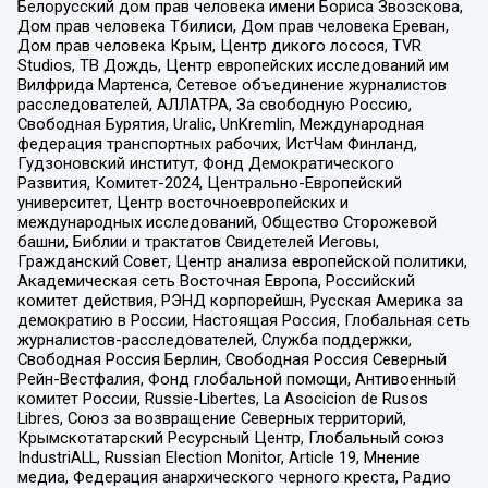
Белорусский дом прав человека имени Бориса Звозскова,
Дом прав человека Тбилиси, Дом прав человека Ереван,
Дом прав человека Крым, Центр дикого лосося, TVR
Studios, ТВ Дождь, Центр европейских исследований им
Вилфрида Мартенса, Сетевое объединение журналистов
расследователей, АЛЛАТРА, За свободную Россию,
Свободная Бурятия, Uralic, UnKremlin, Международная
федерация транспортных рабочих, ИстЧам Финланд,
Гудзоновский институт, Фонд Демократического
Развития, Комитет-2024, Центрально-Европейский
университет, Центр восточноевропейских и
международных исследований, Общество Сторожевой
башни, Библии и трактатов Свидетелей Иеговы,
Гражданский Совет, Центр анализа европейской политики,
Академическая сеть Восточная Европа, Российский
комитет действия, РЭНД корпорейшн, Русская Америка за
демократию в России, Настоящая Россия, Глобальная сеть
журналистов-расследователей, Служба поддержки,
Свободная Россия Берлин, Свободная Россия Северный
Рейн-Вестфалия, Фонд глобальной помощи, Антивоенный
комитет России, Russie-Libertes, La Asocicion de Rusos
Libres, Союз за возвращение Северных территорий,
Крымскотатарский Ресурсный Центр, Глобальный союз
IndustriALL, Russian Election Monitor, Article 19, Мнение
медиа, Федерация анархического черного креста, Радио