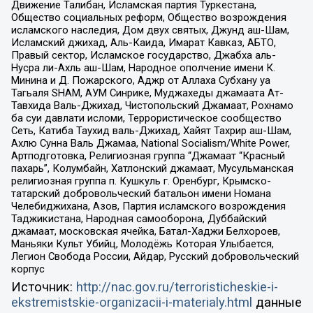
Движение Талибан, Исламская партия Туркестана,
Общество социальных реформ, Общество возрождения
исламского наследия, Дом двух святых, Джунд аш-Шам,
Исламский джихад, Аль-Каида, Имарат Кавказ, АБТО,
Правый сектор, Исламское государство, Джабха аль-
Нусра ли-Ахль аш-Шам, Народное ополчение имени К.
Минина и Д. Пожарского, Аджр от Аллаха Субхану уа
Тагьаля SHAM, АУМ Синрике, Муджахеды джамаата Ат-
Тавхида Валь-Джихад, Чистопольский Джамаат, Рохнамо
ба суи давлати исломи, Террористическое сообщество
Сеть, Катиба Таухид валь-Джихад, Хайят Тахрир аш-Шам,
Ахлю Сунна Валь Джамаа, National Socialism/White Power,
Артподготовка, Религиозная группа “Джамаат “Красный
пахарь”, Колумбайн, Хатлонский джамаат, Мусульманская
религиозная группа п. Кушкуль г. Оренбург, Крымско-
татарский добровольческий батальон имени Номана
Челебиджихана, Азов, Партия исламского возрождения
Таджикистана, Народная самооборона, Дуббайский
джамаат, московская ячейка, Батал-Хаджи Белхороев,
Маньяки Культ Убийц, Молодёжь Которая Улыбается,
Легион Свобода России, Айдар, Русский добровольческий
корпус
Источник:
http://nac.gov.ru/terroristicheskie-i-
ekstremistskie-organizacii-i-materialy.html
данные