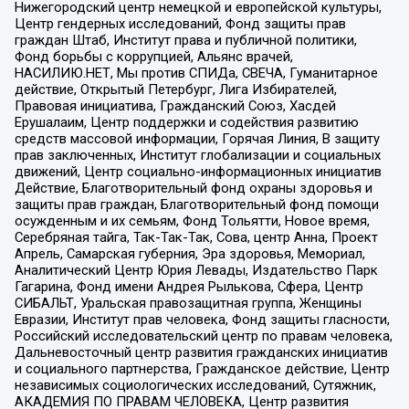
Нижегородский центр немецкой и европейской культуры,
Центр гендерных исследований, Фонд защиты прав
граждан Штаб, Институт права и публичной политики,
Фонд борьбы с коррупцией, Альянс врачей,
НАСИЛИЮ.НЕТ, Мы против СПИДа, СВЕЧА, Гуманитарное
действие, Открытый Петербург, Лига Избирателей,
Правовая инициатива, Гражданский Союз, Хасдей
Ерушалаим, Центр поддержки и содействия развитию
средств массовой информации, Горячая Линия, В защиту
прав заключенных, Институт глобализации и социальных
движений, Центр социально-информационных инициатив
Действие, Благотворительный фонд охраны здоровья и
защиты прав граждан, Благотворительный фонд помощи
осужденным и их семьям, Фонд Тольятти, Новое время,
Серебряная тайга, Так-Так-Так, Сова, центр Анна, Проект
Апрель, Самарская губерния, Эра здоровья, Мемориал,
Аналитический Центр Юрия Левады, Издательство Парк
Гагарина, Фонд имени Андрея Рылькова, Сфера, Центр
СИБАЛЬТ, Уральская правозащитная группа, Женщины
Евразии, Институт прав человека, Фонд защиты гласности,
Российский исследовательский центр по правам человека,
Дальневосточный центр развития гражданских инициатив
и социального партнерства, Гражданское действие, Центр
независимых социологических исследований, Сутяжник,
АКАДЕМИЯ ПО ПРАВАМ ЧЕЛОВЕКА, Центр развития