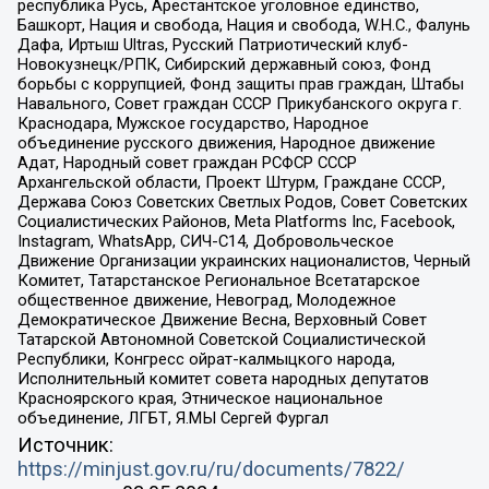
республика Русь, Арестантское уголовное единство,
Башкорт, Нация и свобода, Нация и свобода, W.H.С., Фалунь
Дафа, Иртыш Ultras, Русский Патриотический клуб-
Новокузнецк/РПК, Сибирский державный союз, Фонд
борьбы с коррупцией, Фонд защиты прав граждан, Штабы
Навального, Совет граждан СССР Прикубанского округа г.
Краснодара, Мужское государство, Народное
объединение русского движения, Народное движение
Адат, Народный совет граждан РСФСР СССР
Архангельской области, Проект Штурм, Граждане СССР,
Держава Союз Советских Светлых Родов, Совет Советских
Социалистических Районов, Meta Platforms Inc, Facebook,
Instagram, WhatsApp, СИЧ-С14, Добровольческое
Движение Организации украинских националистов, Черный
Комитет, Татарстанское Региональное Всетатарское
общественное движение, Невоград, Молодежное
Демократическое Движение Весна, Верховный Совет
Татарской Автономной Советской Социалистической
Республики, Конгресс ойрат-калмыцкого народа,
Исполнительный комитет совета народных депутатов
Красноярского края, Этническое национальное
объединение, ЛГБТ, Я.МЫ Сергей Фургал
Источник:
https://minjust.gov.ru/ru/documents/7822/