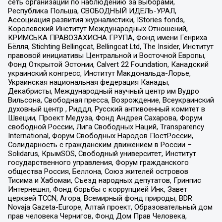
сеть организаций по наблюдению за выборами,
Республика Польша, СВОБОДНЫЙ ИДЕЛЬ-УРАЛ,
Ассоциация развития журналистики, IStories fonds,
Королевский Институт Международных Отношений,
КРИМСЬКА ПРАВОЗАХИСНА ГРУПА, Фонд имени Генриха
Бёлля, Stichting Bellingcat, Bellingcat Ltd, The Insider, Институт
правовой инициативы Центральной и Восточной Европы,
Фонд Открытой Эстонии, Calvert 22 Foundation, Канадский
украинский конгресс, Институт Макдональда-Лорье,
Украинская национальная федерация Канады,
Декабристы, Международный научный центр им Вудро
Вильсона, Свободная пресса, Возрождение, Всеукраинский
духовный центр , Риддл, Русский антивоенный комитет в
Швеции, Проект Медуза, Фонд Андрея Сахарова, Форум
свободной России, Лига Свободных Наций, Transparеncy
International, Форум Свободных Народов ПостРоссии,
Солидарность с гражданским движением в России –
Solidarus, КрымSOS, Свободный университет, Институт
государственного управления, Форум гражданского
общества Россия, Беллона, Союз жителей островов
Тисима и Хабомаи, Съезд народных депутатов, Гринпис
Интернешнл, Фонд борьбы с коррупцией Инк, Завет
церквей TCCN, Агора, Всемирный фонд природы, BDR
Novaja Gazeta-Europe, Алтай проект, Образовательный дом
прав человека Чернигов, Фонд Дом Прав Человека,