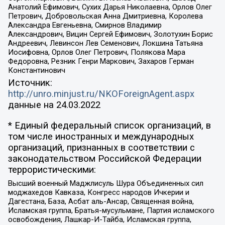
Анатолий Ефимович, Сухих Дарья Николаевна, Орлов Олег
Петрович, Добровольская Анна Дмитриевна, Королева
Александра Евгеньевна, Смирнов Владимир
Александрович, Вицин Сергей Ефимович, Золотухин Борис
Андреевич, Левинсон Лев Семенович, Локшина Татьяна
Иосифовна, Орлов Олег Петрович, Полякова Мара
Федоровна, Резник Генри Маркович, Захаров Герман
Константинович
Источник:
http://unro.minjust.ru/NKOForeignAgent.aspx
данные на
24.03.2022
* Единый федеральный список организаций, в
том числе иностранных и международных
организаций, признанных в соответствии с
законодательством Российской Федерации
террористическими:
Высший военный Маджлисуль Шура Объединенных сил
моджахедов Кавказа, Конгресс народов Ичкерии и
Дагестана, База, Асбат аль-Ансар, Священная война,
Исламская группа, Братья-мусульмане, Партия исламского
освобождения, Лашкар-И-Тайба, Исламская группа,