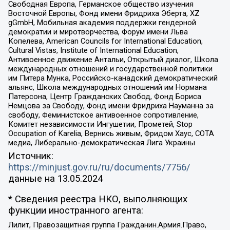
Свободная Европа, Германское общество изучения
Восточной Европы, Фонд имени Фридриха Эберта, XZ
gGmbH, Мобильная академия поддержки гендерной
демократии и миротворчества, Форум имени Льва
Копелева, American Councils for International Education,
Cultural Vistas, Institute of International Education,
Антивоенное движение Антальи, Открытый диалог, Школа
международных отношений и государственной политики
им Питера Мунка, Российско-канадский демократический
альянс, Школа международных отношений им Нормана
Патерсона, Центр Гражданских Свобод, Фонд Бориса
Немцова за Свободу, Фонд имени Фридриха Науманна за
свободу, Феминистское антивоенное сопротивление,
Комитет независимости Ингушетии, Прометей, Stop
Occupation of Karelia, Вернись живым, Фридом Хаус, СОТА
медиа, Либерально-демократическая Лига Украины
Источник:
https://minjust.gov.ru/ru/documents/7756/
данные на
13.05.2024
* Сведения реестра НКО, выполняющих
функции иностранного агента:
Лилит, Правозащитная группа Гражданин.Армия.Право,