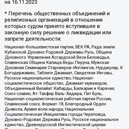
на
16.11.2023
* Перечень общественных объединений и
религиозных организаций в отношении
которых судом принято вступившее в
законную силу решение о ликвидации или
запрете деятельности:
Национал-большевистская партия, ВЕК РА, Рада земли
Кубанской Духовно Родовой Державы Русь, Община
Духовного Управления Асгардской Веси Беловодья,
Славянская Община Капища Веды Перуна, Мужская
Духовная Семинария Староверов-Инглингов, Нурджулар, К
Богодержавию, Таблиги Джамаат, Свидетели Иеговы,
Русское национальное единство, Национал-
социалистическое общество, Джамаат мувахидов,
Объединенный Вилайат Кабарды, Балкарии и Карачая,
Союз славян, Ат-Такфир Валь-Хиджра, Пит Буль,
Национал-социалистическая рабочая партия России,
Славянский союз, Формат-18, Благородный Орден
Дьявола, Армия воли народа, Национальная
Социалистическая Инициатива города Череповца,
Духовно-Родовая Держава Русь, Русское национальное
единство, Древнерусской Инглистической церкви