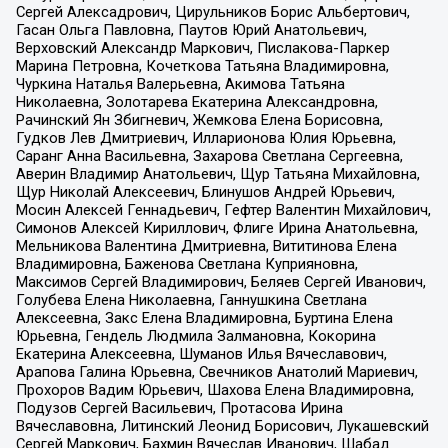
Сергей Алексадрович, Цирульников Борис Альбертович,
Гасан Ольга Павловна, Паутов Юрий Анатольевич,
Верховский Александр Маркович, Пислакова-Паркер
Марина Петровна, Кочеткова Татьяна Владимировна,
Чуркина Наталья Валерьевна, Акимова Татьяна
Николаевна, Золотарева Екатерина Александровна,
Рачинский Ян Збигневич, Жемкова Елена Борисовна,
Гудков Лев Дмитриевич, Илларионова Юлия Юрьевна,
Саранг Анна Васильевна, Захарова Светлана Сергеевна,
Аверин Владимир Анатольевич, Щур Татьяна Михайловна,
Щур Николай Алексеевич, Блинушов Андрей Юрьевич,
Мосин Алексей Геннадьевич, Гефтер Валентин Михайлович,
Симонов Алексей Кириллович, Флиге Ирина Анатольевна,
Мельникова Валентина Дмитриевна, Вититинова Елена
Владимировна, Баженова Светлана Куприяновна,
Максимов Сергей Владимирович, Беляев Сергей Иванович,
Голубева Елена Николаевна, Ганнушкина Светлана
Алексеевна, Закс Елена Владимировна, Буртина Елена
Юрьевна, Гендель Людмила Залмановна, Кокорина
Екатерина Алексеевна, Шуманов Илья Вячеславович,
Арапова Галина Юрьевна, Свечников Анатолий Мариевич,
Прохоров Вадим Юрьевич, Шахова Елена Владимировна,
Подузов Сергей Васильевич, Протасова Ирина
Вячеславовна, Литинский Леонид Борисович, Лукашевский
Сергей Маркович, Бахмин Вячеслав Иванович, Шабад