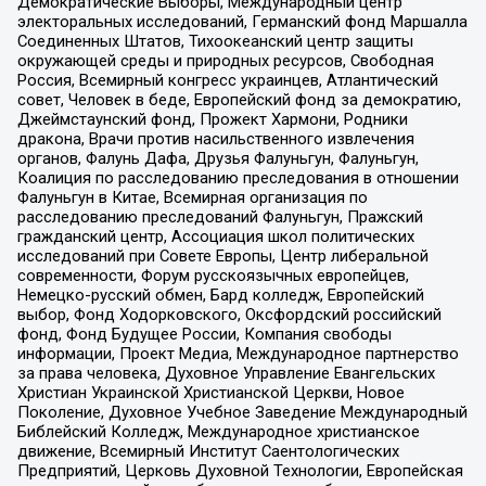
Демократические Выборы, Международный центр
электоральных исследований, Германский фонд Маршалла
Соединенных Штатов, Тихоокеанский центр защиты
окружающей среды и природных ресурсов, Свободная
Россия, Всемирный конгресс украинцев, Атлантический
совет, Человек в беде, Европейский фонд за демократию,
Джеймстаунский фонд, Прожект Хармони, Родники
дракона, Врачи против насильственного извлечения
органов, Фалунь Дафа, Друзья Фалуньгун, Фалуньгун,
Коалиция по расследованию преследования в отношении
Фалуньгун в Китае, Всемирная организация по
расследованию преследований Фалуньгун, Пражский
гражданский центр, Ассоциация школ политических
исследований при Совете Европы, Центр либеральной
современности, Форум русскоязычных европейцев,
Немецко-русский обмен, Бард колледж, Европейский
выбор, Фонд Ходорковского, Оксфордский российский
фонд, Фонд Будущее России, Компания свободы
информации, Проект Медиа, Международное партнерство
за права человека, Духовное Управление Евангельских
Христиан Украинской Христианской Церкви, Новое
Поколение, Духовное Учебное Заведение Международный
Библейский Колледж, Международное христианское
движение, Всемирный Институт Саентологических
Предприятий, Церковь Духовной Технологии, Европейская