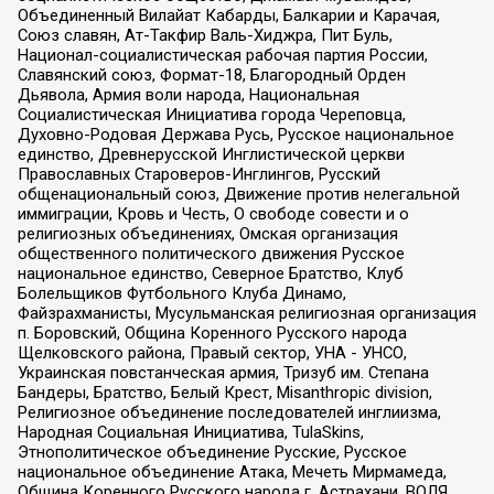
Объединенный Вилайат Кабарды, Балкарии и Карачая,
Союз славян, Ат-Такфир Валь-Хиджра, Пит Буль,
Национал-социалистическая рабочая партия России,
Славянский союз, Формат-18, Благородный Орден
Дьявола, Армия воли народа, Национальная
Социалистическая Инициатива города Череповца,
Духовно-Родовая Держава Русь, Русское национальное
единство, Древнерусской Инглистической церкви
Православных Староверов-Инглингов, Русский
общенациональный союз, Движение против нелегальной
иммиграции, Кровь и Честь, О свободе совести и о
религиозных объединениях, Омская организация
общественного политического движения Русское
национальное единство, Северное Братство, Клуб
Болельщиков Футбольного Клуба Динамо,
Файзрахманисты, Мусульманская религиозная организация
п. Боровский, Община Коренного Русского народа
Щелковского района, Правый сектор, УНА - УНСО,
Украинская повстанческая армия, Тризуб им. Степана
Бандеры, Братство, Белый Крест, Misanthropic division,
Религиозное объединение последователей инглиизма,
Народная Социальная Инициатива, TulaSkins,
Этнополитическое объединение Русские, Русское
национальное объединение Атака, Мечеть Мирмамеда,
Община Коренного Русского народа г. Астрахани, ВОЛЯ,