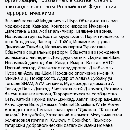
организаций, признанных в соответствии с
законодательством Российской Федерации
террористическими:
Высший военный Маджлисуль Шура Объединенных сил
моджахедов Кавказа, Конгресс народов Ичкерии и
Дагестана, База, Асбат аль-Ансар, Священная война,
Исламская группа, Братья-мусульмане, Партия исламского
освобождения, Лашкар-И-Тайба, Исламская группа,
Движение Талибан, Исламская партия Туркестана,
Общество социальных реформ, Общество возрождения
исламского наследия, Дом двух святых, Джунд аш-Шам,
Исламский джихад, Аль-Каида, Имарат Кавказ, АБТО,
Правый сектор, Исламское государство, Джабха аль-
Нусра ли-Ахль аш-Шам, Народное ополчение имени К.
Минина и Д. Пожарского, Аджр от Аллаха Субхану уа
Тагьаля SHAM, АУМ Синрике, Муджахеды джамаата Ат-
Тавхида Валь-Джихад, Чистопольский Джамаат, Рохнамо
ба суи давлати исломи, Террористическое сообщество
Сеть, Катиба Таухид валь-Джихад, Хайят Тахрир аш-Шам,
Ахлю Сунна Валь Джамаа, National Socialism/White Power,
Артподготовка, Религиозная группа “Джамаат “Красный
пахарь”, Колумбайн, Хатлонский джамаат, Мусульманская
религиозная группа п. Кушкуль г. Оренбург, Крымско-
татарский добровольческий батальон имени Номана