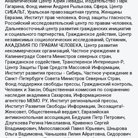
Аналитический Центр Юрия Левады, Издательство Парк
Гагарина, Фонд имени Андрея Рылькова, Сфера, Центр
СИБАЛЬТ, Уральская правозащитная группа, Женщины
Евразии, Институт прав человека, Фонд защиты гласности,
Российский исследовательский центр по правам человека,
Дальневосточный центр развития гражданских инициатив
и социального партнерства, Гражданское действие, Центр
независимых социологических исследований, Сутяжник,
АКАДЕМИЯ ПО ПРАВАМ ЧЕЛОВЕКА, Центр развития
некоммерческих организаций, Частное учреждение в
Калининграде Совета Министров северных стран,
Гражданское содействие, Трансперенси Интернешнл-Р,
Центр Защиты Прав Средств Массовой Информации,
Институт развития прессы - Сибирь, Частное учреждение в
Санкт-Петербурге Совета Министров Северных Стран,
Фонд поддержки свободы прессы, Гражданский контроль,
Человек и Закон, Общественная комиссия по сохранению
наследия академика Сахарова, Информационное
агентство МЕМО. РУ, Институт региональной прессы,
Институт Развития Свободы Информации, Экозащита!-
Женсовет, Общественный вердикт, Евразийская
антимонопольная ассоциация, Бедушев Петр Петрович,
Дзугкоева Регина Николаевна, Кривенко Сергей
Владимирович, Милославский Павел Юрьевич, Шнырова
Ольга Вадимовна, Чанышева Лилия Айратовна, Сидорович