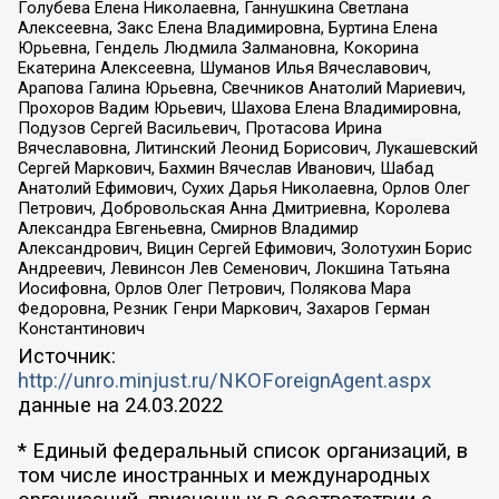
Голубева Елена Николаевна, Ганнушкина Светлана
Алексеевна, Закс Елена Владимировна, Буртина Елена
Юрьевна, Гендель Людмила Залмановна, Кокорина
Екатерина Алексеевна, Шуманов Илья Вячеславович,
Арапова Галина Юрьевна, Свечников Анатолий Мариевич,
Прохоров Вадим Юрьевич, Шахова Елена Владимировна,
Подузов Сергей Васильевич, Протасова Ирина
Вячеславовна, Литинский Леонид Борисович, Лукашевский
Сергей Маркович, Бахмин Вячеслав Иванович, Шабад
Анатолий Ефимович, Сухих Дарья Николаевна, Орлов Олег
Петрович, Добровольская Анна Дмитриевна, Королева
Александра Евгеньевна, Смирнов Владимир
Александрович, Вицин Сергей Ефимович, Золотухин Борис
Андреевич, Левинсон Лев Семенович, Локшина Татьяна
Иосифовна, Орлов Олег Петрович, Полякова Мара
Федоровна, Резник Генри Маркович, Захаров Герман
Константинович
Источник:
http://unro.minjust.ru/NKOForeignAgent.aspx
данные на
24.03.2022
* Единый федеральный список организаций, в
том числе иностранных и международных