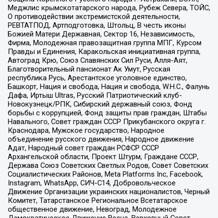
Меджлис крымскотатарского народа, Рубеж Севера, ТОЙС,
О противодействии экстремистской деятельности,
РЕВТАТПОД, Артподготовка, Штольц, В честь иконы
Божией Матери Державная, Сектор 16, Независимость,
Фирма, Молодежная правозащитная группа МПГ, Курсом
Правды и Единения, Каракольская инициативная группа,
Автоград Крю, Союз Славянских Сил Руси, Алля-Аят,
Благотворительный пансионат Ак Умут, Русская
республика Русь, Арестантское уголовное единство,
Башкорт, Нация и свобода, Нация и свобода, W.H.С., Фалунь
Дафа, Иртыш Ultras, Русский Патриотический клуб-
Новокузнецк/РПК, Сибирский державный союз, Фонд
борьбы с коррупцией, Фонд защиты прав граждан, Штабы
Навального, Совет граждан СССР Прикубанского округа г.
Краснодара, Мужское государство, Народное
объединение русского движения, Народное движение
Адат, Народный совет граждан РСФСР СССР
Архангельской области, Проект Штурм, Граждане СССР,
Держава Союз Советских Светлых Родов, Совет Советских
Социалистических Районов, Meta Platforms Inc, Facebook,
Instagram, WhatsApp, СИЧ-С14, Добровольческое
Движение Организации украинских националистов, Черный
Комитет, Татарстанское Региональное Всетатарское
общественное движение, Невоград, Молодежное
Демократическое Движение Весна, Верховный Совет