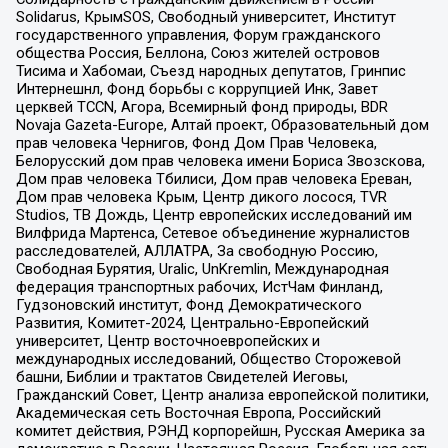
Solidarus, КрымSOS, Свободный университет, Институт
государственного управления, Форум гражданского
общества Россия, Беллона, Союз жителей островов
Тисима и Хабомаи, Съезд народных депутатов, Гринпис
Интернешнл, Фонд борьбы с коррупцией Инк, Завет
церквей TCCN, Агора, Всемирный фонд природы, BDR
Novaja Gazeta-Europe, Алтай проект, Образовательный дом
прав человека Чернигов, Фонд Дом Прав Человека,
Белорусский дом прав человека имени Бориса Звозскова,
Дом прав человека Тбилиси, Дом прав человека Ереван,
Дом прав человека Крым, Центр дикого лосося, TVR
Studios, ТВ Дождь, Центр европейских исследований им
Вилфрида Мартенса, Сетевое объединение журналистов
расследователей, АЛЛАТРА, За свободную Россию,
Свободная Бурятия, Uralic, UnKremlin, Международная
федерация транспортных рабочих, ИстЧам Финланд,
Гудзоновский институт, Фонд Демократического
Развития, Комитет-2024, Центрально-Европейский
университет, Центр восточноевропейских и
международных исследований, Общество Сторожевой
башни, Библии и трактатов Свидетелей Иеговы,
Гражданский Совет, Центр анализа европейской политики,
Академическая сеть Восточная Европа, Российский
комитет действия, РЭНД корпорейшн, Русская Америка за