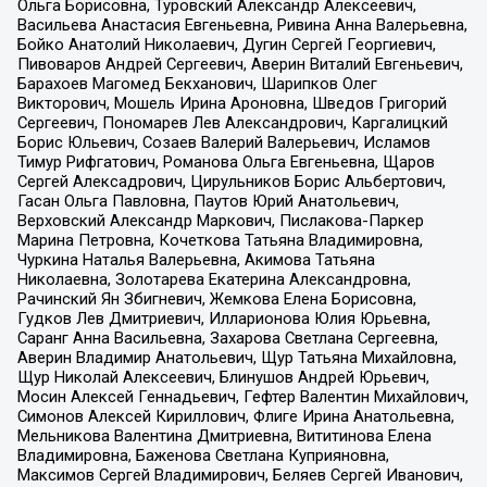
Ольга Борисовна, Туровский Александр Алексеевич,
Васильева Анастасия Евгеньевна, Ривина Анна Валерьевна,
Бойко Анатолий Николаевич, Дугин Сергей Георгиевич,
Пивоваров Андрей Сергеевич, Аверин Виталий Евгеньевич,
Барахоев Магомед Бекханович, Шарипков Олег
Викторович, Мошель Ирина Ароновна, Шведов Григорий
Сергеевич, Пономарев Лев Александрович, Каргалицкий
Борис Юльевич, Созаев Валерий Валерьевич, Исламов
Тимур Рифгатович, Романова Ольга Евгеньевна, Щаров
Сергей Алексадрович, Цирульников Борис Альбертович,
Гасан Ольга Павловна, Паутов Юрий Анатольевич,
Верховский Александр Маркович, Пислакова-Паркер
Марина Петровна, Кочеткова Татьяна Владимировна,
Чуркина Наталья Валерьевна, Акимова Татьяна
Николаевна, Золотарева Екатерина Александровна,
Рачинский Ян Збигневич, Жемкова Елена Борисовна,
Гудков Лев Дмитриевич, Илларионова Юлия Юрьевна,
Саранг Анна Васильевна, Захарова Светлана Сергеевна,
Аверин Владимир Анатольевич, Щур Татьяна Михайловна,
Щур Николай Алексеевич, Блинушов Андрей Юрьевич,
Мосин Алексей Геннадьевич, Гефтер Валентин Михайлович,
Симонов Алексей Кириллович, Флиге Ирина Анатольевна,
Мельникова Валентина Дмитриевна, Вититинова Елена
Владимировна, Баженова Светлана Куприяновна,
Максимов Сергей Владимирович, Беляев Сергей Иванович,