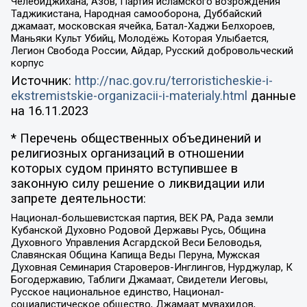
Челебиджихана, Азов, Партия исламского возрождения
Таджикистана, Народная самооборона, Дуббайский
джамаат, московская ячейка, Батал-Хаджи Белхороев,
Маньяки Культ Убийц, Молодёжь Которая Улыбается,
Легион Свобода России, Айдар, Русский добровольческий
корпус
Источник:
http://nac.gov.ru/terroristicheskie-i-
ekstremistskie-organizacii-i-materialy.html
данные
на
16.11.2023
* Перечень общественных объединений и
религиозных организаций в отношении
которых судом принято вступившее в
законную силу решение о ликвидации или
запрете деятельности:
Национал-большевистская партия, ВЕК РА, Рада земли
Кубанской Духовно Родовой Державы Русь, Община
Духовного Управления Асгардской Веси Беловодья,
Славянская Община Капища Веды Перуна, Мужская
Духовная Семинария Староверов-Инглингов, Нурджулар, К
Богодержавию, Таблиги Джамаат, Свидетели Иеговы,
Русское национальное единство, Национал-
социалистическое общество, Джамаат мувахидов,