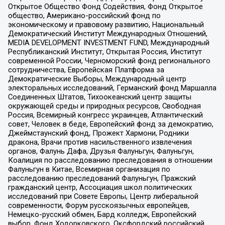
Открытое Общество Фонд Содействия, Фонд Открытое
общество, Американо-российский фонд по
экономическому и правовому развитию, Национальный
Демократический Институт Международных Отношений,
MEDIA DEVELOPMENT INVESTMENT FUND, Международный
Республиканский Институт, Открытая Россия, Институт
современной России, Черноморский фонд регионального
сотрудничества, Европейская Платформа за
Демократические Выборы, Международный центр
электоральных исследований, Германский фонд Маршалла
Соединенных Штатов, Тихоокеанский центр защиты
окружающей среды и природных ресурсов, Свободная
Россия, Всемирный конгресс украинцев, Атлантический
совет, Человек в беде, Европейский фонд за демократию,
Джеймстаунский фонд, Прожект Хармони, Родники
дракона, Врачи против насильственного извлечения
органов, Фалунь Дафа, Друзья Фалуньгун, Фалуньгун,
Коалиция по расследованию преследования в отношении
Фалуньгун в Китае, Всемирная организация по
расследованию преследований Фалуньгун, Пражский
гражданский центр, Ассоциация школ политических
исследований при Совете Европы, Центр либеральной
современности, Форум русскоязычных европейцев,
Немецко-русский обмен, Бард колледж, Европейский
выбор, Фонд Ходорковского, Оксфордский российский