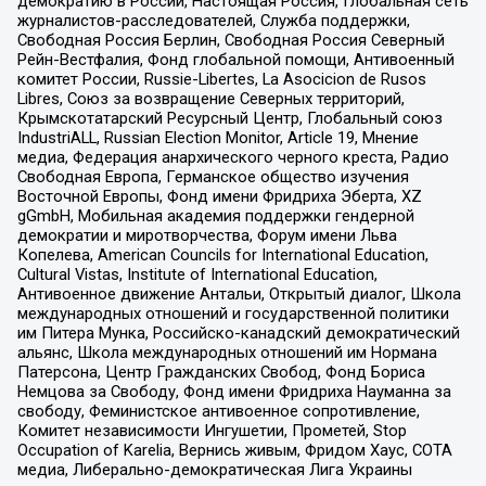
демократию в России, Настоящая Россия, Глобальная сеть
журналистов-расследователей, Служба поддержки,
Свободная Россия Берлин, Свободная Россия Северный
Рейн-Вестфалия, Фонд глобальной помощи, Антивоенный
комитет России, Russie-Libertes, La Asocicion de Rusos
Libres, Союз за возвращение Северных территорий,
Крымскотатарский Ресурсный Центр, Глобальный союз
IndustriALL, Russian Election Monitor, Article 19, Мнение
медиа, Федерация анархического черного креста, Радио
Свободная Европа, Германское общество изучения
Восточной Европы, Фонд имени Фридриха Эберта, XZ
gGmbH, Мобильная академия поддержки гендерной
демократии и миротворчества, Форум имени Льва
Копелева, American Councils for International Education,
Cultural Vistas, Institute of International Education,
Антивоенное движение Антальи, Открытый диалог, Школа
международных отношений и государственной политики
им Питера Мунка, Российско-канадский демократический
альянс, Школа международных отношений им Нормана
Патерсона, Центр Гражданских Свобод, Фонд Бориса
Немцова за Свободу, Фонд имени Фридриха Науманна за
свободу, Феминистское антивоенное сопротивление,
Комитет независимости Ингушетии, Прометей, Stop
Occupation of Karelia, Вернись живым, Фридом Хаус, СОТА
медиа, Либерально-демократическая Лига Украины