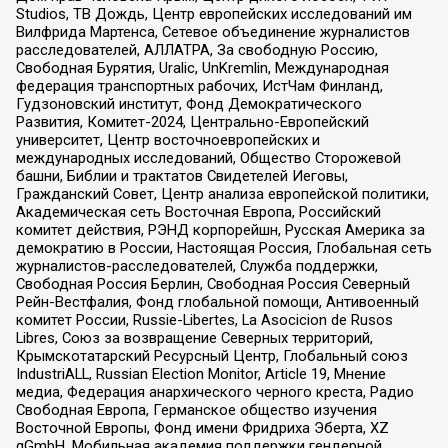
Studios, ТВ Дождь, Центр европейских исследований им
Вилфрида Мартенса, Сетевое объединение журналистов
расследователей, АЛЛАТРА, За свободную Россию,
Свободная Бурятия, Uralic, UnKremlin, Международная
федерация транспортных рабочих, ИстЧам Финланд,
Гудзоновский институт, Фонд Демократического
Развития, Комитет-2024, Центрально-Европейский
университет, Центр восточноевропейских и
международных исследований, Общество Сторожевой
башни, Библии и трактатов Свидетелей Иеговы,
Гражданский Совет, Центр анализа европейской политики,
Академическая сеть Восточная Европа, Российский
комитет действия, РЭНД корпорейшн, Русская Америка за
демократию в России, Настоящая Россия, Глобальная сеть
журналистов-расследователей, Служба поддержки,
Свободная Россия Берлин, Свободная Россия Северный
Рейн-Вестфалия, Фонд глобальной помощи, Антивоенный
комитет России, Russie-Libertes, La Asocicion de Rusos
Libres, Союз за возвращение Северных территорий,
Крымскотатарский Ресурсный Центр, Глобальный союз
IndustriALL, Russian Election Monitor, Article 19, Мнение
медиа, Федерация анархического черного креста, Радио
Свободная Европа, Германское общество изучения
Восточной Европы, Фонд имени Фридриха Эберта, XZ
gGmbH, Мобильная академия поддержки гендерной