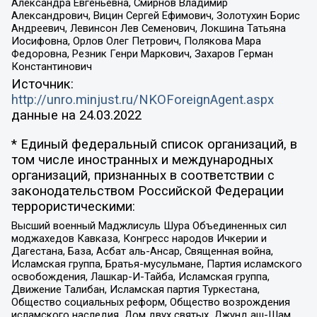
Александра Евгеньевна, Смирнов Владимир
Александрович, Вицин Сергей Ефимович, Золотухин Борис
Андреевич, Левинсон Лев Семенович, Локшина Татьяна
Иосифовна, Орлов Олег Петрович, Полякова Мара
Федоровна, Резник Генри Маркович, Захаров Герман
Константинович
Источник:
http://unro.minjust.ru/NKOForeignAgent.aspx
данные на
24.03.2022
* Единый федеральный список организаций, в
том числе иностранных и международных
организаций, признанных в соответствии с
законодательством Российской Федерации
террористическими:
Высший военный Маджлисуль Шура Объединенных сил
моджахедов Кавказа, Конгресс народов Ичкерии и
Дагестана, База, Асбат аль-Ансар, Священная война,
Исламская группа, Братья-мусульмане, Партия исламского
освобождения, Лашкар-И-Тайба, Исламская группа,
Движение Талибан, Исламская партия Туркестана,
Общество социальных реформ, Общество возрождения
исламского наследия, Дом двух святых, Джунд аш-Шам,