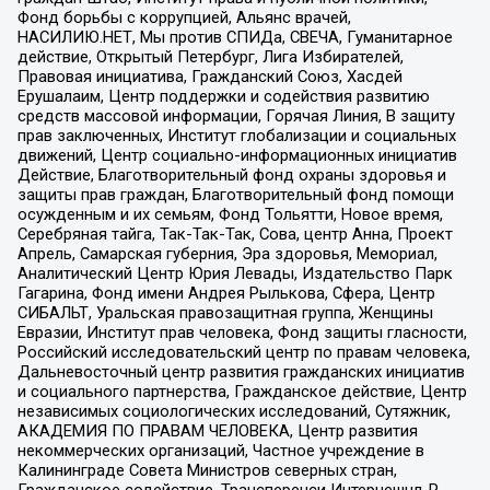
Фонд борьбы с коррупцией, Альянс врачей,
НАСИЛИЮ.НЕТ, Мы против СПИДа, СВЕЧА, Гуманитарное
действие, Открытый Петербург, Лига Избирателей,
Правовая инициатива, Гражданский Союз, Хасдей
Ерушалаим, Центр поддержки и содействия развитию
средств массовой информации, Горячая Линия, В защиту
прав заключенных, Институт глобализации и социальных
движений, Центр социально-информационных инициатив
Действие, Благотворительный фонд охраны здоровья и
защиты прав граждан, Благотворительный фонд помощи
осужденным и их семьям, Фонд Тольятти, Новое время,
Серебряная тайга, Так-Так-Так, Сова, центр Анна, Проект
Апрель, Самарская губерния, Эра здоровья, Мемориал,
Аналитический Центр Юрия Левады, Издательство Парк
Гагарина, Фонд имени Андрея Рылькова, Сфера, Центр
СИБАЛЬТ, Уральская правозащитная группа, Женщины
Евразии, Институт прав человека, Фонд защиты гласности,
Российский исследовательский центр по правам человека,
Дальневосточный центр развития гражданских инициатив
и социального партнерства, Гражданское действие, Центр
независимых социологических исследований, Сутяжник,
АКАДЕМИЯ ПО ПРАВАМ ЧЕЛОВЕКА, Центр развития
некоммерческих организаций, Частное учреждение в
Калининграде Совета Министров северных стран,
Гражданское содействие, Трансперенси Интернешнл-Р,