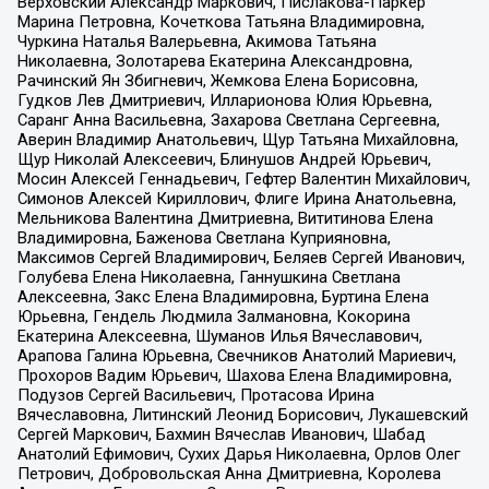
Верховский Александр Маркович, Пислакова-Паркер
Марина Петровна, Кочеткова Татьяна Владимировна,
Чуркина Наталья Валерьевна, Акимова Татьяна
Николаевна, Золотарева Екатерина Александровна,
Рачинский Ян Збигневич, Жемкова Елена Борисовна,
Гудков Лев Дмитриевич, Илларионова Юлия Юрьевна,
Саранг Анна Васильевна, Захарова Светлана Сергеевна,
Аверин Владимир Анатольевич, Щур Татьяна Михайловна,
Щур Николай Алексеевич, Блинушов Андрей Юрьевич,
Мосин Алексей Геннадьевич, Гефтер Валентин Михайлович,
Симонов Алексей Кириллович, Флиге Ирина Анатольевна,
Мельникова Валентина Дмитриевна, Вититинова Елена
Владимировна, Баженова Светлана Куприяновна,
Максимов Сергей Владимирович, Беляев Сергей Иванович,
Голубева Елена Николаевна, Ганнушкина Светлана
Алексеевна, Закс Елена Владимировна, Буртина Елена
Юрьевна, Гендель Людмила Залмановна, Кокорина
Екатерина Алексеевна, Шуманов Илья Вячеславович,
Арапова Галина Юрьевна, Свечников Анатолий Мариевич,
Прохоров Вадим Юрьевич, Шахова Елена Владимировна,
Подузов Сергей Васильевич, Протасова Ирина
Вячеславовна, Литинский Леонид Борисович, Лукашевский
Сергей Маркович, Бахмин Вячеслав Иванович, Шабад
Анатолий Ефимович, Сухих Дарья Николаевна, Орлов Олег
Петрович, Добровольская Анна Дмитриевна, Королева