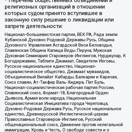
* Перечень общественных объединений и
религиозных организаций в отношении
которых судом принято вступившее в
законную силу решение о ликвидации или
запрете деятельности:
Национал-большевистская партия, ВЕК РА, Рада земли
Кубанской Духовно Родовой Державы Русь, Община
Духовного Управления Асгардской Веси Беловодья,
Славянская Община Капища Веды Перуна, Мужская
Духовная Семинария Староверов-Инглингов, Нурджулар, К
Богодержавию, Таблиги Джамаат, Свидетели Иеговы,
Русское национальное единство, Национал-
социалистическое общество, Джамаат мувахидов,
Объединенный Вилайат Кабарды, Балкарии и Карачая,
Союз славян, Ат-Такфир Валь-Хиджра, Пит Буль,
Национал-социалистическая рабочая партия России,
Славянский союз, Формат-18, Благородный Орден
Дьявола, Армия воли народа, Национальная
Социалистическая Инициатива города Череповца,
Духовно-Родовая Держава Русь, Русское национальное
единство, Древнерусской Инглистической церкви
Православных Староверов-Инглингов, Русский
общенациональный союз, Движение против нелегальной
иммиграции, Кровь и Честь, О свободе совести и о