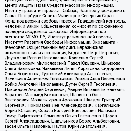
Центр Защиты Прав Средств Массовой Информации,
Институт развития прессы - Сибирь, Частное учреждение в
Санкт-Петербурге Совета Министров Северных Стран,
Фонд поддержки свободы прессы, Гражданский контроль,
Человек и Закон, Общественная комиссия по сохранению
наследия академика Сахарова, Информационное
агентство МЕМО. РУ, Институт региональной прессы,
Институт Развития Свободы Информации, Экозащита!-
Женсовет, Общественный вердикт, Евразийская
антимонопольная ассоциация, Бедушев Петр Петрович,
Дзугкоева Регина Николаевна, Кривенко Сергей
Владимирович, Милославский Павел Юрьевич, Шнырова
Ольга Вадимовна, Чанышева Лилия Айратовна, Сидорович
Ольга Борисовна, Туровский Александр Алексеевич,
Васильева Анастасия Евгеньевна, Ривина Анна Валерьевна,
Бойко Анатолий Николаевич, Дугин Сергей Георгиевич,
Пивоваров Андрей Сергеевич, Аверин Виталий Евгеньевич,
Барахоев Магомед Бекханович, Шарипков Олег
Викторович, Мошель Ирина Ароновна, Шведов Григорий
Сергеевич, Пономарев Лев Александрович, Каргалицкий
Борис Юльевич, Созаев Валерий Валерьевич, Исламов
Тимур Рифгатович, Романова Ольга Евгеньевна, Щаров
Сергей Алексадрович, Цирульников Борис Альбертович,
Гасан Ольга Павловна, Паутов Юрий Анатольевич,