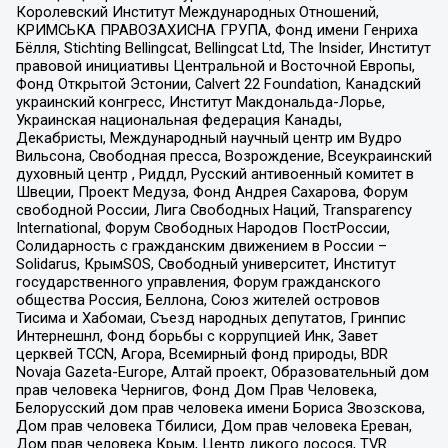
Королевский Институт Международных Отношений,
КРИМСЬКА ПРАВОЗАХИСНА ГРУПА, Фонд имени Генриха
Бёлля, Stichting Bellingcat, Bellingcat Ltd, The Insider, Институт
правовой инициативы Центральной и Восточной Европы,
Фонд Открытой Эстонии, Calvert 22 Foundation, Канадский
украинский конгресс, Институт Макдональда-Лорье,
Украинская национальная федерация Канады,
Декабристы, Международный научный центр им Вудро
Вильсона, Свободная пресса, Возрождение, Всеукраинский
духовный центр , Риддл, Русский антивоенный комитет в
Швеции, Проект Медуза, Фонд Андрея Сахарова, Форум
свободной России, Лига Свободных Наций, Transparеncy
International, Форум Свободных Народов ПостРоссии,
Солидарность с гражданским движением в России –
Solidarus, КрымSOS, Свободный университет, Институт
государственного управления, Форум гражданского
общества Россия, Беллона, Союз жителей островов
Тисима и Хабомаи, Съезд народных депутатов, Гринпис
Интернешнл, Фонд борьбы с коррупцией Инк, Завет
церквей TCCN, Агора, Всемирный фонд природы, BDR
Novaja Gazeta-Europe, Алтай проект, Образовательный дом
прав человека Чернигов, Фонд Дом Прав Человека,
Белорусский дом прав человека имени Бориса Звозскова,
Дом прав человека Тбилиси, Дом прав человека Ереван,
Дом прав человека Крым, Центр дикого лосося, TVR