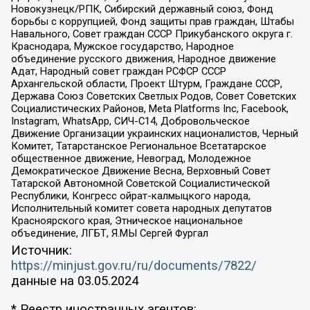
Новокузнецк/РПК, Сибирский державный союз, Фонд
борьбы с коррупцией, Фонд защиты прав граждан, Штабы
Навального, Совет граждан СССР Прикубанского округа г.
Краснодара, Мужское государство, Народное
объединение русского движения, Народное движение
Адат, Народный совет граждан РСФСР СССР
Архангельской области, Проект Штурм, Граждане СССР,
Держава Союз Советских Светлых Родов, Совет Советских
Социалистических Районов, Meta Platforms Inc, Facebook,
Instagram, WhatsApp, СИЧ-С14, Добровольческое
Движение Организации украинских националистов, Черный
Комитет, Татарстанское Региональное Всетатарское
общественное движение, Невоград, Молодежное
Демократическое Движение Весна, Верховный Совет
Татарской Автономной Советской Социалистической
Республики, Конгресс ойрат-калмыцкого народа,
Исполнительный комитет совета народных депутатов
Красноярского края, Этническое национальное
объединение, ЛГБТ, Я.МЫ Сергей Фургал
Источник:
https://minjust.gov.ru/ru/documents/7822/
данные на
03.05.2024
* Реестр иностранных агентов: