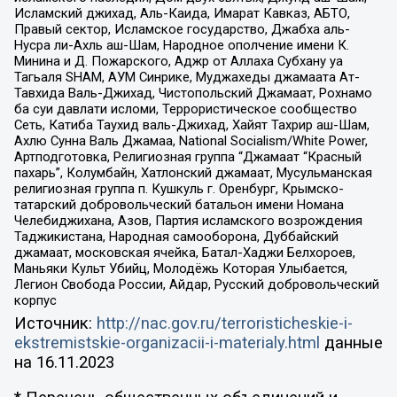
Исламский джихад, Аль-Каида, Имарат Кавказ, АБТО,
Правый сектор, Исламское государство, Джабха аль-
Нусра ли-Ахль аш-Шам, Народное ополчение имени К.
Минина и Д. Пожарского, Аджр от Аллаха Субхану уа
Тагьаля SHAM, АУМ Синрике, Муджахеды джамаата Ат-
Тавхида Валь-Джихад, Чистопольский Джамаат, Рохнамо
ба суи давлати исломи, Террористическое сообщество
Сеть, Катиба Таухид валь-Джихад, Хайят Тахрир аш-Шам,
Ахлю Сунна Валь Джамаа, National Socialism/White Power,
Артподготовка, Религиозная группа “Джамаат “Красный
пахарь”, Колумбайн, Хатлонский джамаат, Мусульманская
религиозная группа п. Кушкуль г. Оренбург, Крымско-
татарский добровольческий батальон имени Номана
Челебиджихана, Азов, Партия исламского возрождения
Таджикистана, Народная самооборона, Дуббайский
джамаат, московская ячейка, Батал-Хаджи Белхороев,
Маньяки Культ Убийц, Молодёжь Которая Улыбается,
Легион Свобода России, Айдар, Русский добровольческий
корпус
Источник:
http://nac.gov.ru/terroristicheskie-i-
ekstremistskie-organizacii-i-materialy.html
данные
на
16.11.2023