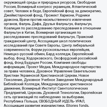
окружающей среды и природных ресурсов, Свободная
Россия, Всемирный конгресс украинцев, Атлантический
совет, Человек в беде, Европейский фонд за демократию,
Джеймстаунский фонд, Прожект Хармони, Родники
дракона, Врачи против насильственного извлечения
органов, Фалунь Дафа, Друзья Фалуньгун, Фалуньгун,
Коалиция по расследованию преследования в отношении
Фалуньгун в Китае, Всемирная организация по
расследованию преследований Фалуньгун, Пражский
гражданский центр, Ассоциация школ политических
исследований при Совете Европы, Центр либеральной
современности, Форум русскоязычных европейцев,
Немецко-русский обмен, Бард колледж, Европейский
выбор, Фонд Ходорковского, Оксфордский российский
фонд, Фонд Будущее России, Компания свободы
информации, Проект Медиа, Международное партнерство
за права человека, Духовное Управление Евангельских
Христиан Украинской Христианской Церкви, Новое
Поколение, Духовное Учебное Заведение Международный
Библейский Колледж, Международное христианское
движение, Всемирный Институт Саентологических
Предприятий, Церковь Духовной Технологии, Европейская
сеть организаций по наблюдению за выборами,
Республика Польша, СВОБОДНЫЙ ИДЕЛЬ-УРАЛ,
Ассоциация развития журналистики, IStories fonds,