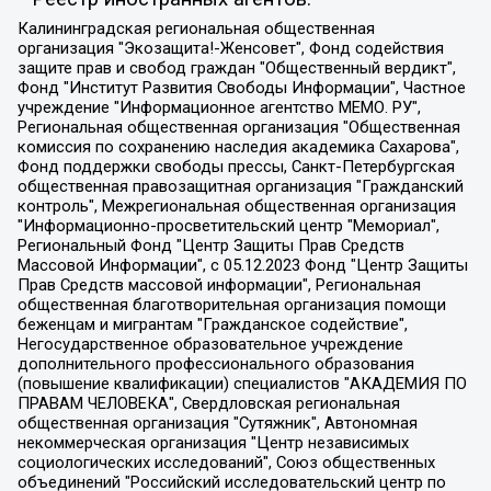
Калининградская региональная общественная организация "Экозащита!-Женсовет", Фонд содействия защите прав и свобод граждан "Общественный вердикт", Фонд "Институт Развития Свободы Информации", Частное учреждение "Информационное агентство МЕМО. РУ", Региональная общественная организация "Общественная комиссия по сохранению наследия академика Сахарова", Фонд поддержки свободы прессы, Санкт-Петербургская общественная правозащитная организация "Гражданский контроль", Межрегиональная общественная организация "Информационно-просветительский центр "Мемориал", Региональный Фонд "Центр Защиты Прав Средств Массовой Информации", с 05.12.2023 Фонд "Центр Защиты Прав Средств массовой информации", Региональная общественная благотворительная организация помощи беженцам и мигрантам "Гражданское содействие", Негосударственное образовательное учреждение дополнительного профессионального образования (повышение квалификации) специалистов "АКАДЕМИЯ ПО ПРАВАМ ЧЕЛОВЕКА", Свердловская региональная общественная организация "Сутяжник", Автономная некоммерческая организация "Центр независимых социологических исследований", Союз общественных объединений "Российский исследовательский центр по правам человека", Региональное общественное учреждение научно-информационный центр "МЕМОРИАЛ", Некоммерческая организация "Фонд защиты гласности", Автономная некоммерческая организация "Институт прав человека", Городская общественная организация "Екатеринбургское общество "МЕМОРИАЛ", Городская общественная организация "Рязанское историко-просветительское и правозащитное общество "Мемориал" (Рязанский Мемориал), Челябинский региональный орган общественной самодеятельности – женское общественное объединение "Женщины Евразии", Челябинский региональный орган общественной самодеятельности "Уральская правозащитная группа", Фонд содействия защите здоровья и социальной справедливости имени Андрея Рылькова, Автономная Некоммерческая Организация "Аналитический Центр Юрия Левады", Автономная некоммерческая организация социальной поддержки населения "Проект Апрель", Региональная общественная организация помощи женщинам и детям, находящимся в кризисной ситуации "Информационно-методический центр "Анна", Фонд содействия развитию массовых коммуникаций и правовому просвещению "Так-так-Так", Фонд содействия устойчивому развитию "Серебряная тайга", Свердловский региональный общественный фонд социальных проектов "Новое время", "Idel.Реалии", Кавказ.Реалии, Крым.Реалии, Телеканал Настоящее Время, Татаро-башкирская служба Радио Свобода (Azatliq Radiosi), Радио Свободная Европа/Радио Свобода (PCE/PC), "Сибирь.Реалии", "Фактограф", Благотворительный фонд помощи осужденным и их семьям, Автономная некоммерческая организация "Институт глобализации и социальных движений", Фонд "В защиту прав заключенных", Частное учреждение "Центр поддержки и содействия развитию средств массовой информации", Пензенский региональный общественный благотворительный фонд "Гражданский союз", "Север.Реалии", Некоммерческая организация Фонд "Правовая инициатива", Общество с ограниченной ответственностью "Радио Свободная Европа/Радио Свобода", Чешское информационное агентство "MEDIUM-ORIENT", Красноярская региональная общественная организация "Мы против СПИДа", Камалягин Денис Николаевич, Маркелов Сергей Евгеньевич, Пономарев Лев Александрович, Савицкая Людмила Алексеевна, Автономная некоммерческая организация "Центр по работе с проблемой насилия "НАСИЛИЮ.НЕТ", Межрегиональный профессиональный союз работников здравоохранения "Альянс врачей", Юридическое лицо, зарегистрированное в Латвийской Республике, SIA "Medusa Project" (регистрационный номер 40103797863, дата регистрации 10.06.2014), Некоммерческая организация "Фонд по борьбе с коррупцией", Автономная некоммерческая организация "Институт права и публичной политики", Баданин Роман Сергеевич, Гликин Максим Александрович, Железнова Мария Михайловна, Лукьянова Юлия Сергеевна, Маетная Елизавета Витальевна, Маняхин Петр Борисович, Чуракова Ольга Владимировна, Ярош Юлия Петровна, Юридическое лицо "The Insider SIA", зарегистрированное в Риге, Латвийская Республика (дата регистрации 26.06.2015), являющееся администратором доменного имени интернет-издания "The Insider SIA", https://theins.ru, Постернак Алексей Евгеньевич, Рубин Михаил Аркадьевич, Анин Роман Александрович, Юридическое лицо Istories fonds, зарегистрированное в Латвийской Республике (регистрационный номер 50008295751, дата регистрации 24.02.2020), Великовский Дмитрий Александрович, Долинина Ирина Николаевна, Мароховская Алеся Алексеевна, Шлейнов Роман Юрьевич, Шмагун Олеся Валентиновна, Общество с ограниченной ответственностью "Альтаир 2021", Общество с ограниченной ответственностью "Вега 2021", Общество с ограниченной ответственностью "Главный редактор 2021", Общество с ограниченной ответственностью "Ромашки монолит", Важенков Артем Валерьевич, Ивановская областная общественная организация "Центр гендерных исследований", Гурман Юрий Альбертович, Медиапроект "ОВД-Инфо", Егоров Владимир Владимирович, Жилинский Владимир Александрович, Общество с ограниченной ответственностью "ЗП", Иванова София Юрьевна, Карезина Инна Павловна, Кильтау Екатерина Викторовна, Петров Алексей Викторович, Пискунов Сергей Евгеньевич, Смирнов Сергей Сергеевич, Тихонов Михаил Сергеевич, Общество с ограниченной ответственностью "ЖУРНАЛИСТ-ИНОСТРАННЫЙ АГЕНТ", Арапова Галина Юрьевна, Вольтская Татьяна Анатольевна, Американская компания "Mason G.E.S. Anonymous Foundation" (США), являющаяся владельцем интернет-издания https://mnews.world/, Компания "Stichting Bellingcat", зарегистрированная в Нидерландах (дата регистрации 11.07.2018), Захаров Андрей Вячеславович, Клепиковская Екатерина Дмитриевна, Общество с ограниченной ответственностью "МЕМО", Перл Роман Александрович, Симонов Евгений Алексеевич, Соловьева Елена Анатольевна, Сотников Даниил Владимирович, Сурначева Елизавета Дмитриевна, Автономная некоммерческая организация по защите прав человека и информированию населения "Якутия – Наше Мнение", Общество с ограниченной ответственностью "Москоу диджитал медиа", с 26.01.2023 Общество с ограниченной ответственностью "Чайка Белые сады", Ветошкина Валерия Валерьевна, Заговора Максим Александрович, Межрегиональное общественное движение "Российская ЛГБТ - сеть", Оленичев Максим Владимирович, Павлов Иван Юрьевич, Скворцова Елена Сергеевна, Общество с ограниченной ответственностью "Как бы инагент", Кочетков Игорь Викторович, Общество с ограниченной ответственностью "Честные выборы", Еланчик Олег Александрович, Общество с ограниченной ответственностью "Нобелевский призыв", Гималова Регина Эмилевна, Григорьев Андрей Валерьевич, Григорьева Алина Александровна, Ассоциация по содействию защите прав призывников, альтернативнослужащих и военнослужащих "Правозащитная группа "Гражданин.Армия.Право", Хисамова Регина Фаритовна, Автономная некоммерческая организация по реализации социально-правовых программ "Лилит", Дальневосточное общественное движение "Маяк", Санкт-Петербургская ЛГБТ-инициативная группа "Выход", Инициативная группа ЛГБТ+ "Реверс", Алексеев Андрей Викторович, Бекбулатова Таисия Львовна, Беляев Иван Михайлович, Владыкина Елена Сергеевна, Гельман Марат Александрович, Никульшина Вероника Юрьевна, Толоконникова Надежда Андреевна, Шендерович Виктор Анатольевич, Общество с ограниченной ответственностью "Данное сообщение", Общество с ограниченной ответственностью Издательский дом "Новая глава", Айнбиндер Александра Александровна, Московский комьюнити-центр для ЛГБТ+инициатив, Благотворительный фонд развития филантропии, Deutsche Welle (Германия, Kurt-Schumacher-Strasse 3, 53113 Bonn), Борзунова Мария Михайловна, Воробьев Виктор Викторович, Голубева Анна Львовна, Константинова Алла Михайловна, Малкова Ирина Владимировна, Мурадов Мурад Абдулгалимович, Осетинская Елизавета Николаевна, Понасенков Евгений Николаевич, Ганапольский Матвей Юрьевич, Киселев Евгений Алексеевич, Борухович Ирина Григорьевна, Дремин Иван Тимофеевич, Дубровский Дмитрий Викторович, Красноярская региональная общественная организация поддержки и развития альтернативных образовательных технологий и межкультурных коммуникаций "ИНТЕРРА", Маяковская Екатерина Алексеевна, Фейгин Марк Захарович, Филимонов Андрей Викторович, Дзугкоева Регина Николаевна, Доброхотов Роман Александрович, Дудь Юрий Александрович, Елкин Сергей Владимирович, Кругликов Кирилл Игоревич, Сабунаева Мария Леонидовна, Семенов Алексей Владимирович, Шаинян Карен Багратович, Шульман Екатерина Михайловна, Асафьев Артур Валерьевич, Вахштайн Виктор Семенович, Венедиктов Алексей Алексеевич, Лушникова Екатерина Евгеньевна, Волков Леонид Михайлович, Невзоров Александр Глебович, Пархоменко Сергей Борисович, Сироткин Ярослав Николаевич, Кара-Мурза Владимир Владимирович, Баранова Наталья Владимировна, Гозман Леонид Яковлевич, Кагарлицкий Борис Юльевич, Климарев Михаил Валерьевич, Милов Владимир Станиславович, Автономная некоммерческая организация Краснодарский центр современного искусства "Типография", Моргенштерн Алишер Тагирович, Соболь Любовь Эдуардовна, Общество с ограниченной ответственностью "ЛИЗА НОРМ", Каспаров Гарри Кимович, Ходорковский Михаил Борисович, Общество с ограниченной ответственностью "Апрельские тезисы", Данилович Ирина Брониславовна, Кашин Олег Владимирович, Петров Николай Владимирович, Пивоваров Алексей Владимирович, Соколов Михаил Владимирович, Цветкова Юлия Владимировна, Чичваркин Евгений Александрович, Комитет против пыток/Команда против пыток, Общество с ограниченной ответственностью "Первый научный", Общество с ограниченной ответственностью "Вертолет и ко", Белоцерковская Вероника Борисовна, Кац Максим Евгеньевич, Лазарева Татьяна Юрьевна, Шаведдинов Руслан Табризович, Яшин Илья Валерьевич, Общество с ограниченной ответственностью "Иноагент ААВ", Алешковский Дмитрий Петрович, Альбац Евгения Марковна, Быков Дмитрий Львович, Галямина Юлия Евгеньевна, Лойко Сергей Леонидович, Мартынов Кирилл Константинович, Медведев Сергей Александрович, Крашенинников Федор Геннадиевич, Гордеева Катерина Вл