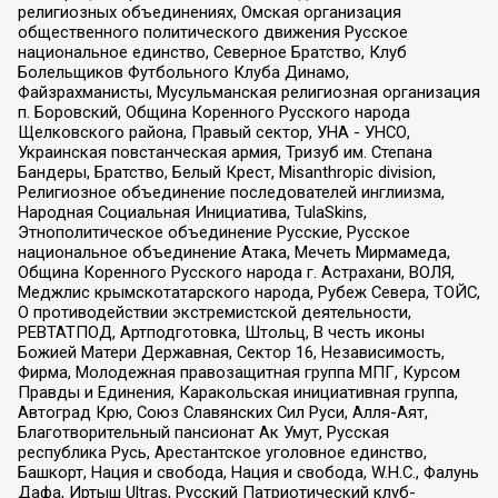
религиозных объединениях, Омская организация
общественного политического движения Русское
национальное единство, Северное Братство, Клуб
Болельщиков Футбольного Клуба Динамо,
Файзрахманисты, Мусульманская религиозная организация
п. Боровский, Община Коренного Русского народа
Щелковского района, Правый сектор, УНА - УНСО,
Украинская повстанческая армия, Тризуб им. Степана
Бандеры, Братство, Белый Крест, Misanthropic division,
Религиозное объединение последователей инглиизма,
Народная Социальная Инициатива, TulaSkins,
Этнополитическое объединение Русские, Русское
национальное объединение Атака, Мечеть Мирмамеда,
Община Коренного Русского народа г. Астрахани, ВОЛЯ,
Меджлис крымскотатарского народа, Рубеж Севера, ТОЙС,
О противодействии экстремистской деятельности,
РЕВТАТПОД, Артподготовка, Штольц, В честь иконы
Божией Матери Державная, Сектор 16, Независимость,
Фирма, Молодежная правозащитная группа МПГ, Курсом
Правды и Единения, Каракольская инициативная группа,
Автоград Крю, Союз Славянских Сил Руси, Алля-Аят,
Благотворительный пансионат Ак Умут, Русская
республика Русь, Арестантское уголовное единство,
Башкорт, Нация и свобода, Нация и свобода, W.H.С., Фалунь
Дафа, Иртыш Ultras, Русский Патриотический клуб-