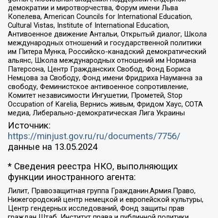
демократии и миротворчества, Форум имени Льва
Копелева, American Councils for International Education,
Cultural Vistas, Institute of International Education,
Антивоенное движение Антальи, Открытый диалог, Школа
международных отношений и государственной политики
им Питера Мунка, Российско-канадский демократический
альянс, Школа международных отношений им Нормана
Патерсона, Центр Гражданских Свобод, Фонд Бориса
Немцова за Свободу, Фонд имени Фридриха Науманна за
свободу, Феминистское антивоенное сопротивление,
Комитет независимости Ингушетии, Прометей, Stop
Occupation of Karelia, Вернись живым, Фридом Хаус, СОТА
медиа, Либерально-демократическая Лига Украины
Источник:
https://minjust.gov.ru/ru/documents/7756/
данные на
13.05.2024
* Сведения реестра НКО, выполняющих
функции иностранного агента:
Лилит, Правозащитная группа Гражданин.Армия.Право,
Нижегородский центр немецкой и европейской культуры,
Центр гендерных исследований, Фонд защиты прав
граждан Штаб, Институт права и публичной политики,