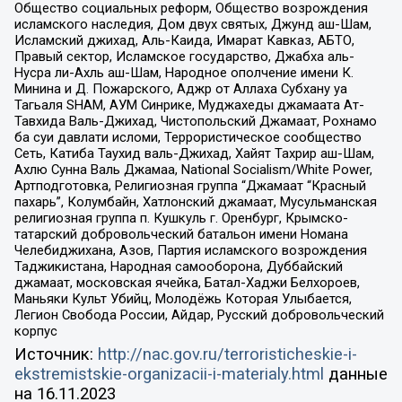
Общество социальных реформ, Общество возрождения
исламского наследия, Дом двух святых, Джунд аш-Шам,
Исламский джихад, Аль-Каида, Имарат Кавказ, АБТО,
Правый сектор, Исламское государство, Джабха аль-
Нусра ли-Ахль аш-Шам, Народное ополчение имени К.
Минина и Д. Пожарского, Аджр от Аллаха Субхану уа
Тагьаля SHAM, АУМ Синрике, Муджахеды джамаата Ат-
Тавхида Валь-Джихад, Чистопольский Джамаат, Рохнамо
ба суи давлати исломи, Террористическое сообщество
Сеть, Катиба Таухид валь-Джихад, Хайят Тахрир аш-Шам,
Ахлю Сунна Валь Джамаа, National Socialism/White Power,
Артподготовка, Религиозная группа “Джамаат “Красный
пахарь”, Колумбайн, Хатлонский джамаат, Мусульманская
религиозная группа п. Кушкуль г. Оренбург, Крымско-
татарский добровольческий батальон имени Номана
Челебиджихана, Азов, Партия исламского возрождения
Таджикистана, Народная самооборона, Дуббайский
джамаат, московская ячейка, Батал-Хаджи Белхороев,
Маньяки Культ Убийц, Молодёжь Которая Улыбается,
Легион Свобода России, Айдар, Русский добровольческий
корпус
Источник:
http://nac.gov.ru/terroristicheskie-i-
ekstremistskie-organizacii-i-materialy.html
данные
на
16.11.2023