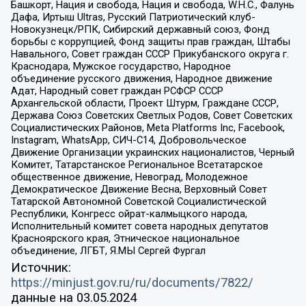
Башкорт, Нация и свобода, Нация и свобода, W.H.С., Фалунь
Дафа, Иртыш Ultras, Русский Патриотический клуб-
Новокузнецк/РПК, Сибирский державный союз, Фонд
борьбы с коррупцией, Фонд защиты прав граждан, Штабы
Навального, Совет граждан СССР Прикубанского округа г.
Краснодара, Мужское государство, Народное
объединение русского движения, Народное движение
Адат, Народный совет граждан РСФСР СССР
Архангельской области, Проект Штурм, Граждане СССР,
Держава Союз Советских Светлых Родов, Совет Советских
Социалистических Районов, Meta Platforms Inc, Facebook,
Instagram, WhatsApp, СИЧ-С14, Добровольческое
Движение Организации украинских националистов, Черный
Комитет, Татарстанское Региональное Всетатарское
общественное движение, Невоград, Молодежное
Демократическое Движение Весна, Верховный Совет
Татарской Автономной Советской Социалистической
Республики, Конгресс ойрат-калмыцкого народа,
Исполнительный комитет совета народных депутатов
Красноярского края, Этническое национальное
объединение, ЛГБТ, Я.МЫ Сергей Фургал
Источник:
https://minjust.gov.ru/ru/documents/7822/
данные на
03.05.2024