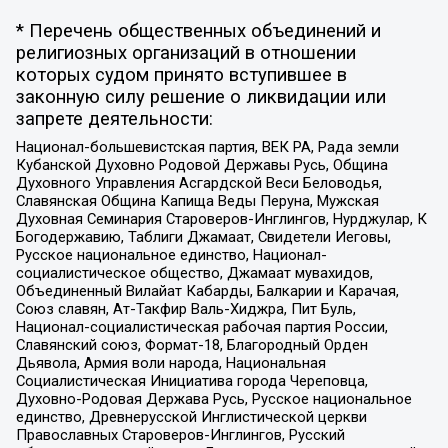
* Перечень общественных объединений и
религиозных организаций в отношении
которых судом принято вступившее в
законную силу решение о ликвидации или
запрете деятельности:
Национал-большевистская партия, ВЕК РА, Рада земли
Кубанской Духовно Родовой Державы Русь, Община
Духовного Управления Асгардской Веси Беловодья,
Славянская Община Капища Веды Перуна, Мужская
Духовная Семинария Староверов-Инглингов, Нурджулар, К
Богодержавию, Таблиги Джамаат, Свидетели Иеговы,
Русское национальное единство, Национал-
социалистическое общество, Джамаат мувахидов,
Объединенный Вилайат Кабарды, Балкарии и Карачая,
Союз славян, Ат-Такфир Валь-Хиджра, Пит Буль,
Национал-социалистическая рабочая партия России,
Славянский союз, Формат-18, Благородный Орден
Дьявола, Армия воли народа, Национальная
Социалистическая Инициатива города Череповца,
Духовно-Родовая Держава Русь, Русское национальное
единство, Древнерусской Инглистической церкви
Православных Староверов-Инглингов, Русский