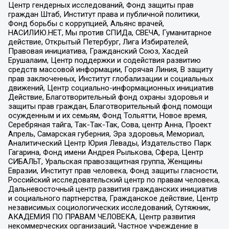
Центр гендерных исследований, Фонд защиты прав
граждан Штаб, Институт права и публичной политики,
Фонд борьбы с коррупцией, Альянс врачей,
НАСИЛИЮ.НЕТ, Мы против СПИДа, СВЕЧА, Гуманитарное
действие, Открытый Петербург, Лига Избирателей,
Правовая инициатива, Гражданский Союз, Хасдей
Ерушалаим, Центр поддержки и содействия развитию
средств массовой информации, Горячая Линия, В защиту
прав заключенных, Институт глобализации и социальных
движений, Центр социально-информационных инициатив
Действие, Благотворительный фонд охраны здоровья и
защиты прав граждан, Благотворительный фонд помощи
осужденным и их семьям, Фонд Тольятти, Новое время,
Серебряная тайга, Так-Так-Так, Сова, центр Анна, Проект
Апрель, Самарская губерния, Эра здоровья, Мемориал,
Аналитический Центр Юрия Левады, Издательство Парк
Гагарина, Фонд имени Андрея Рылькова, Сфера, Центр
СИБАЛЬТ, Уральская правозащитная группа, Женщины
Евразии, Институт прав человека, Фонд защиты гласности,
Российский исследовательский центр по правам человека,
Дальневосточный центр развития гражданских инициатив
и социального партнерства, Гражданское действие, Центр
независимых социологических исследований, Сутяжник,
АКАДЕМИЯ ПО ПРАВАМ ЧЕЛОВЕКА, Центр развития
некоммерческих организаций, Частное учреждение в