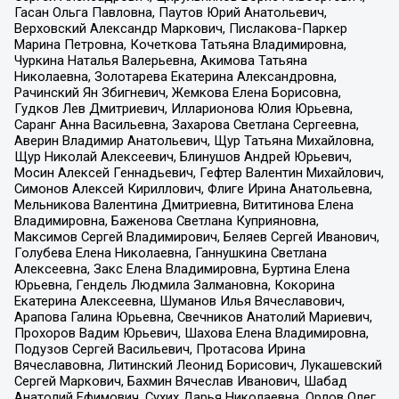
Гасан Ольга Павловна, Паутов Юрий Анатольевич,
Верховский Александр Маркович, Пислакова-Паркер
Марина Петровна, Кочеткова Татьяна Владимировна,
Чуркина Наталья Валерьевна, Акимова Татьяна
Николаевна, Золотарева Екатерина Александровна,
Рачинский Ян Збигневич, Жемкова Елена Борисовна,
Гудков Лев Дмитриевич, Илларионова Юлия Юрьевна,
Саранг Анна Васильевна, Захарова Светлана Сергеевна,
Аверин Владимир Анатольевич, Щур Татьяна Михайловна,
Щур Николай Алексеевич, Блинушов Андрей Юрьевич,
Мосин Алексей Геннадьевич, Гефтер Валентин Михайлович,
Симонов Алексей Кириллович, Флиге Ирина Анатольевна,
Мельникова Валентина Дмитриевна, Вититинова Елена
Владимировна, Баженова Светлана Куприяновна,
Максимов Сергей Владимирович, Беляев Сергей Иванович,
Голубева Елена Николаевна, Ганнушкина Светлана
Алексеевна, Закс Елена Владимировна, Буртина Елена
Юрьевна, Гендель Людмила Залмановна, Кокорина
Екатерина Алексеевна, Шуманов Илья Вячеславович,
Арапова Галина Юрьевна, Свечников Анатолий Мариевич,
Прохоров Вадим Юрьевич, Шахова Елена Владимировна,
Подузов Сергей Васильевич, Протасова Ирина
Вячеславовна, Литинский Леонид Борисович, Лукашевский
Сергей Маркович, Бахмин Вячеслав Иванович, Шабад
Анатолий Ефимович, Сухих Дарья Николаевна, Орлов Олег