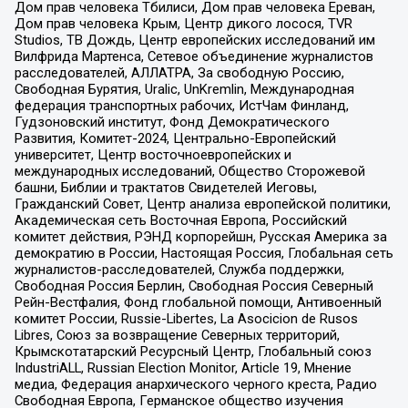
Дом прав человека Тбилиси, Дом прав человека Ереван,
Дом прав человека Крым, Центр дикого лосося, TVR
Studios, ТВ Дождь, Центр европейских исследований им
Вилфрида Мартенса, Сетевое объединение журналистов
расследователей, АЛЛАТРА, За свободную Россию,
Свободная Бурятия, Uralic, UnKremlin, Международная
федерация транспортных рабочих, ИстЧам Финланд,
Гудзоновский институт, Фонд Демократического
Развития, Комитет-2024, Центрально-Европейский
университет, Центр восточноевропейских и
международных исследований, Общество Сторожевой
башни, Библии и трактатов Свидетелей Иеговы,
Гражданский Совет, Центр анализа европейской политики,
Академическая сеть Восточная Европа, Российский
комитет действия, РЭНД корпорейшн, Русская Америка за
демократию в России, Настоящая Россия, Глобальная сеть
журналистов-расследователей, Служба поддержки,
Свободная Россия Берлин, Свободная Россия Северный
Рейн-Вестфалия, Фонд глобальной помощи, Антивоенный
комитет России, Russie-Libertes, La Asocicion de Rusos
Libres, Союз за возвращение Северных территорий,
Крымскотатарский Ресурсный Центр, Глобальный союз
IndustriALL, Russian Election Monitor, Article 19, Мнение
медиа, Федерация анархического черного креста, Радио
Свободная Европа, Германское общество изучения