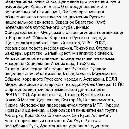
общенациональный союз, Движение против нелегальной
иммиграции, Кровь и Честь, О свободе совести и о
религиозных объединениях, Омская организация
общественного политического движения Русское
национальное единство, Северное Братство, Клуб
Болельщиков Футбольного Клуба Динамо,
Файзрахманисты, Мусульманская религиозная организация
п. Боровский, Община Коренного Русского народа
Щелковского района, Правый сектор, УНА - УНСО,
Украинская повстанческая армия, Тризуб им. Степана
Бандеры, Братство, Белый Крест, Misanthropic division,
Религиозное объединение последователей инглиизма,
Народная Социальная Инициатива, TulaSkins,
Этнополитическое объединение Русские, Русское
национальное объединение Атака, Мечеть Мирмамеда,
Община Коренного Русского народа г. Астрахани, ВОЛЯ,
Меджлис крымскотатарского народа, Рубеж Севера, ТОЙС,
О противодействии экстремистской деятельности,
РЕВТАТПОД, Артподготовка, Штольц, В честь иконы
Божией Матери Державная, Сектор 16, Независимость,
Фирма, Молодежная правозащитная группа МПГ, Курсом
Правды и Единения, Каракольская инициативная группа,
Автоград Крю, Союз Славянских Сил Руси, Алля-Аят,
Благотворительный пансионат Ак Умут, Русская
республика Русь, Арестантское уголовное единство,