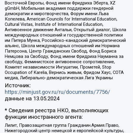
Восточной Европы, Фонд имени Фридриха Эберта, XZ
gGmbH, Мобильная академия поддержки гендерной
демократии и миротворчества, Форум имени Льва
Копелева, American Councils for International Education,
Cultural Vistas, Institute of International Education,
Антивоенное движение Антальи, Открытый диалог, Школа
международных отношений и государственной политики
им Питера Мунка, Российско-канадский демократический
альянс, Школа международных отношений им Нормана
Патерсона, Центр Гражданских Свобод, Фонд Бориса
Немцова за Свободу, Фонд имени Фридриха Науманна за
свободу, Феминистское антивоенное сопротивление,
Комитет независимости Ингушетии, Прометей, Stop
Occupation of Karelia, Вернись живым, Фридом Хаус, СОТА
медиа, Либерально-демократическая Лига Украины
Источник:
https://minjust.gov.ru/ru/documents/7756/
данные на
13.05.2024
* Сведения реестра НКО, выполняющих
функции иностранного агента:
Лилит, Правозащитная группа Гражданин.Армия.Право,
Нижегородский центр немецкой и европейской культуры,