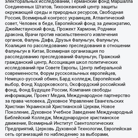
электоральных исследований, Германский фонд Маршалла
Соединенных Штатов, Тихоокеанский центр защиты
окружающей среды и природных ресурсов, Свободная
Россия, Всемирный конгресс украинцев, Атлантический
совет, Человек в беде, Европейский фонд за демократию,
Джеймстаунский фонд, Прожект Хармони, Родники
дракона, Врачи против насильственного извлечения
органов, Фалунь Дафа, Друзья Фалуньгун, Фалуньгун,
Коалиция по расследованию преследования в отношении
Фалуньгун в Китае, Всемирная организация по
расследованию преследований Фалуньгун, Пражский
гражданский центр, Ассоциация школ политических
исследований при Совете Европы, Центр либеральной
современности, Форум русскоязычных европейцев,
Немецко-русский обмен, Бард колледж, Европейский
выбор, Фонд Ходорковского, Оксфордский российский
фонд, Фонд Будущее России, Компания свободы
информации, Проект Медиа, Международное партнерство
за права человека, Духовное Управление Евангельских
Христиан Украинской Христианской Церкви, Новое
Поколение, Духовное Учебное Заведение Международный
Библейский Колледж, Международное христианское
движение, Всемирный Институт Саентологических
Предприятий, Церковь Духовной Технологии, Европейская
сеть организаций по наблюдению за выборами,