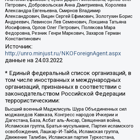
Петрович, Добровольская Анна Дмитриевна, Королева
Александра Евгеньевна, Смирнов Владимир
Александрович, Вицин Сергей Ефимович, Золотухин Борис
Андреевич, Левинсон Лев Семенович, Локшина Татьяна
Иосифовна, Орлов Олег Петрович, Полякова Мара
Федоровна, Резник Генри Маркович, Захаров Герман
Константинович
Источник:
http://unro.minjust.ru/NKOForeignAgent.aspx
данные на
24.03.2022
* Единый федеральный список организаций, в
том числе иностранных и международных
организаций, признанных в соответствии с
законодательством Российской Федерации
террористическими:
Высший военный Маджлисуль Шура Объединенных сил
моджахедов Кавказа, Конгресс народов Ичкерии и
Дагестана, База, Асбат аль-Ансар, Священная война,
Исламская группа, Братья-мусульмане, Партия исламского
освобождения, Лашкар-И-Тайба, Исламская группа,
Движение Талибан, Исламская партия Туркестана,