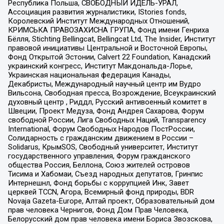
Республика Польша, СВОБОДНЫЙ ИДЕЛЬ-УРАЛ,
Ассоциация развития журналистики, IStories fonds,
Королевский Институт Международных Отношений,
КРИМСЬКА ПРАВОЗАХИСНА ГРУПА, Фонд имени Генриха
Бёлля, Stichting Bellingcat, Bellingcat Ltd, The Insider, Институт
правовой инициативы Центральной и Восточной Европы,
Фонд Открытой Эстонии, Calvert 22 Foundation, Канадский
украинский конгресс, Институт Макдональда-Лорье,
Украинская национальная федерация Канады,
Декабристы, Международный научный центр им Вудро
Вильсона, Свободная пресса, Возрождение, Всеукраинский
духовный центр , Риддл, Русский антивоенный комитет в
Швеции, Проект Медуза, Фонд Андрея Сахарова, Форум
свободной России, Лига Свободных Наций, Transparеncy
International, Форум Свободных Народов ПостРоссии,
Солидарность с гражданским движением в России –
Solidarus, КрымSOS, Свободный университет, Институт
государственного управления, Форум гражданского
общества Россия, Беллона, Союз жителей островов
Тисима и Хабомаи, Съезд народных депутатов, Гринпис
Интернешнл, Фонд борьбы с коррупцией Инк, Завет
церквей TCCN, Агора, Всемирный фонд природы, BDR
Novaja Gazeta-Europe, Алтай проект, Образовательный дом
прав человека Чернигов, Фонд Дом Прав Человека,
Белорусский дом прав человека имени Бориса Звозскова,