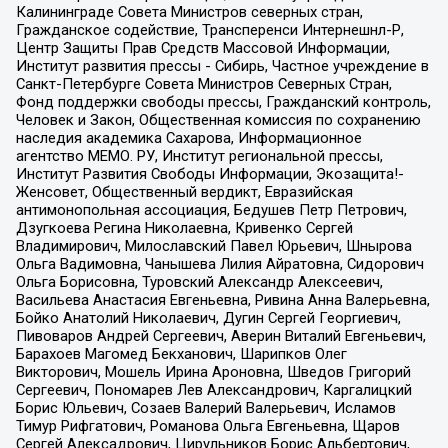
Калининграде Совета Министров северных стран,
Гражданское содействие, Трансперенси Интернешнл-Р,
Центр Защиты Прав Средств Массовой Информации,
Институт развития прессы - Сибирь, Частное учреждение в
Санкт-Петербурге Совета Министров Северных Стран,
Фонд поддержки свободы прессы, Гражданский контроль,
Человек и Закон, Общественная комиссия по сохранению
наследия академика Сахарова, Информационное
агентство МЕМО. РУ, Институт региональной прессы,
Институт Развития Свободы Информации, Экозащита!-
Женсовет, Общественный вердикт, Евразийская
антимонопольная ассоциация, Бедушев Петр Петрович,
Дзугкоева Регина Николаевна, Кривенко Сергей
Владимирович, Милославский Павел Юрьевич, Шнырова
Ольга Вадимовна, Чанышева Лилия Айратовна, Сидорович
Ольга Борисовна, Туровский Александр Алексеевич,
Васильева Анастасия Евгеньевна, Ривина Анна Валерьевна,
Бойко Анатолий Николаевич, Дугин Сергей Георгиевич,
Пивоваров Андрей Сергеевич, Аверин Виталий Евгеньевич,
Барахоев Магомед Бекханович, Шарипков Олег
Викторович, Мошель Ирина Ароновна, Шведов Григорий
Сергеевич, Пономарев Лев Александрович, Каргалицкий
Борис Юльевич, Созаев Валерий Валерьевич, Исламов
Тимур Рифгатович, Романова Ольга Евгеньевна, Щаров
Сергей Алексадрович, Цирульников Борис Альбертович,