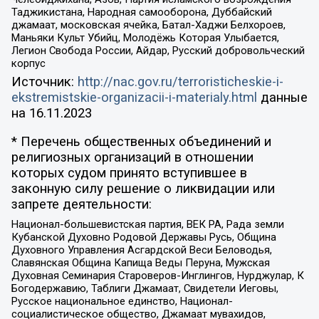
Таджикистана, Народная самооборона, Дуббайский
джамаат, московская ячейка, Батал-Хаджи Белхороев,
Маньяки Культ Убийц, Молодёжь Которая Улыбается,
Легион Свобода России, Айдар, Русский добровольческий
корпус
Источник:
http://nac.gov.ru/terroristicheskie-i-
ekstremistskie-organizacii-i-materialy.html
данные
на
16.11.2023
* Перечень общественных объединений и
религиозных организаций в отношении
которых судом принято вступившее в
законную силу решение о ликвидации или
запрете деятельности:
Национал-большевистская партия, ВЕК РА, Рада земли
Кубанской Духовно Родовой Державы Русь, Община
Духовного Управления Асгардской Веси Беловодья,
Славянская Община Капища Веды Перуна, Мужская
Духовная Семинария Староверов-Инглингов, Нурджулар, К
Богодержавию, Таблиги Джамаат, Свидетели Иеговы,
Русское национальное единство, Национал-
социалистическое общество, Джамаат мувахидов,