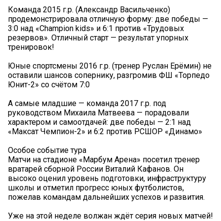
Команда 2015 г.р. (Александр Васильченко)
продемонстрировала отличную форму: две победы —
3:0 над «Champion kids» и 6:1 против «Трудовых
резервов». Отличный старт — результат упорных
тренировок!
Юные спортсмены 2016 г.р. (тренер Руслан Ерёмин) не
оставили шансов сопернику, разгромив ФШ «Торпедо
Юнит-2» со счётом 7:0
А самые младшие — команда 2017 г.р. под
руководством Михаила Матвеева — порадовали
характером и самоотдачей: две победы — 2:1 над
«Максат Чемпион-2» и 6:2 против РСШОР «Динамо»
Особое событие тура
Матчи на стадионе «Марбум Арена» посетил тренер
вратарей сборной России Виталий Кафанов. Он
высоко оценил уровень подготовки, инфраструктуру
школы и отметил прогресс юных футболистов,
пожелав командам дальнейших успехов и развития.
Уже на этой неделе волжан ждёт серия новых матчей!