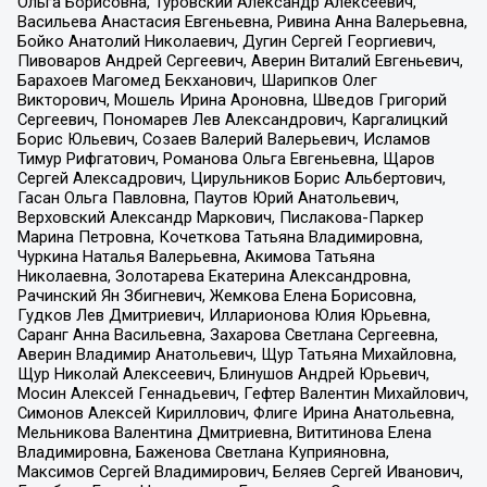
Ольга Борисовна, Туровский Александр Алексеевич,
Васильева Анастасия Евгеньевна, Ривина Анна Валерьевна,
Бойко Анатолий Николаевич, Дугин Сергей Георгиевич,
Пивоваров Андрей Сергеевич, Аверин Виталий Евгеньевич,
Барахоев Магомед Бекханович, Шарипков Олег
Викторович, Мошель Ирина Ароновна, Шведов Григорий
Сергеевич, Пономарев Лев Александрович, Каргалицкий
Борис Юльевич, Созаев Валерий Валерьевич, Исламов
Тимур Рифгатович, Романова Ольга Евгеньевна, Щаров
Сергей Алексадрович, Цирульников Борис Альбертович,
Гасан Ольга Павловна, Паутов Юрий Анатольевич,
Верховский Александр Маркович, Пислакова-Паркер
Марина Петровна, Кочеткова Татьяна Владимировна,
Чуркина Наталья Валерьевна, Акимова Татьяна
Николаевна, Золотарева Екатерина Александровна,
Рачинский Ян Збигневич, Жемкова Елена Борисовна,
Гудков Лев Дмитриевич, Илларионова Юлия Юрьевна,
Саранг Анна Васильевна, Захарова Светлана Сергеевна,
Аверин Владимир Анатольевич, Щур Татьяна Михайловна,
Щур Николай Алексеевич, Блинушов Андрей Юрьевич,
Мосин Алексей Геннадьевич, Гефтер Валентин Михайлович,
Симонов Алексей Кириллович, Флиге Ирина Анатольевна,
Мельникова Валентина Дмитриевна, Вититинова Елена
Владимировна, Баженова Светлана Куприяновна,
Максимов Сергей Владимирович, Беляев Сергей Иванович,