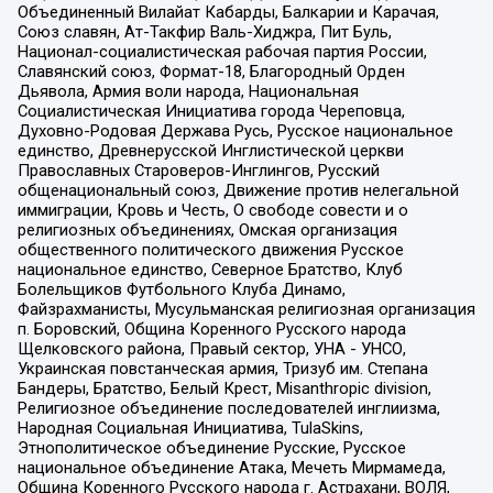
Объединенный Вилайат Кабарды, Балкарии и Карачая,
Союз славян, Ат-Такфир Валь-Хиджра, Пит Буль,
Национал-социалистическая рабочая партия России,
Славянский союз, Формат-18, Благородный Орден
Дьявола, Армия воли народа, Национальная
Социалистическая Инициатива города Череповца,
Духовно-Родовая Держава Русь, Русское национальное
единство, Древнерусской Инглистической церкви
Православных Староверов-Инглингов, Русский
общенациональный союз, Движение против нелегальной
иммиграции, Кровь и Честь, О свободе совести и о
религиозных объединениях, Омская организация
общественного политического движения Русское
национальное единство, Северное Братство, Клуб
Болельщиков Футбольного Клуба Динамо,
Файзрахманисты, Мусульманская религиозная организация
п. Боровский, Община Коренного Русского народа
Щелковского района, Правый сектор, УНА - УНСО,
Украинская повстанческая армия, Тризуб им. Степана
Бандеры, Братство, Белый Крест, Misanthropic division,
Религиозное объединение последователей инглиизма,
Народная Социальная Инициатива, TulaSkins,
Этнополитическое объединение Русские, Русское
национальное объединение Атака, Мечеть Мирмамеда,
Община Коренного Русского народа г. Астрахани, ВОЛЯ,