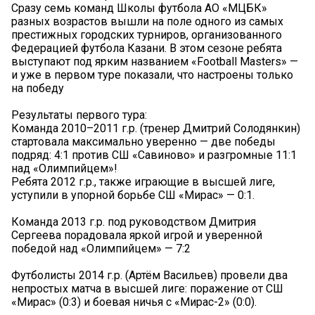
Сразу семь команд Школы футбола АО «МЦБК»
разных возрастов вышли на поле одного из самых
престижных городских турниров, организованного
Федерацией футбола Казани. В этом сезоне ребята
выступают под ярким названием «Football Masters» —
и уже в первом туре показали, что настроены только
на победу
Результаты первого тура:
Команда 2010–2011 г.р. (тренер Дмитрий Солодянкин)
стартовала максимально уверенно — две победы
подряд: 4:1 против СШ «Савиново» и разгромные 11:1
над «Олимпийцем»!
Ребята 2012 г.р., также играющие в высшей лиге,
уступили в упорной борьбе СШ «Мирас» — 0:1.
Команда 2013 г.р. под руководством Дмитрия
Сергеева порадовала яркой игрой и уверенной
победой над «Олимпийцем» — 7:2
Футболисты 2014 г.р. (Артём Васильев) провели два
непростых матча в высшей лиге: поражение от СШ
«Мирас» (0:3) и боевая ничья с «Мирас-2» (0:0).