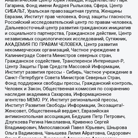
Гагарина, Фонд имени Андрея Рылькова, Сфера, Центр
СИБАЛЬТ, Уральская правозащитная группа, Женщины
Евразии, Институт прав человека, Фонд защиты гласности,
Российский исследовательский центр по правам человека,
Дальневосточный центр развития гражданских инициатив
и социального партнерства, Гражданское действие, Центр
независимых социологических исследований, Сутяжник,
АКАДЕМИЯ ПО ПРАВАМ ЧЕЛОВЕКА, Центр развития
некоммерческих организаций, Частное учреждение в
Калининграде Совета Министров северных стран,
Гражданское содействие, Трансперенси Интернешнл-Р,
Центр Защиты Прав Средств Массовой Информации,
Институт развития прессы - Сибирь, Частное учреждение в
Санкт-Петербурге Совета Министров Северных Стран,
Фонд поддержки свободы прессы, Гражданский контроль,
Человек и Закон, Общественная комиссия по сохранению
наследия академика Сахарова, Информационное
агентство МЕМО. РУ, Институт региональной прессы,
Институт Развития Свободы Информации, Экозащита!-
Женсовет, Общественный вердикт, Евразийская
антимонопольная ассоциация, Бедушев Петр Петрович,
Дзугкоева Регина Николаевна, Кривенко Сергей
Владимирович, Милославский Павел Юрьевич, Шнырова
Ольга Вадимовна, Чанышева Лилия Айратовна, Сидорович