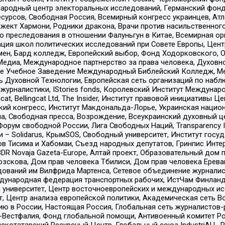
родный центр электоральных исследований, Германский фонд
рсов, Свободная Россия, Всемирный конгресс украинцев, Атла
ект Хармони, Родники дракона, Врачи против насильственного
ию преследования в отношении Фалуньгун в Китае, Всемирная о
ация школ политических исследований при Совете Европы, Цен
мен, Бард колледж, Европейский выбор, Фонд Ходорковского,
едиа, Международное партнерство за права человека, Духовно
ое Учебное Заведение Международный Библейский Колледж, М
ь Духовной Технологии, Европейская сеть организаций по наб
урналистики, IStories fonds, Королевский Институт Между
gcat, Bellingcat Ltd, The Insider, Институт правовой инициатив
инский конгресс, Институт Макдональда-Лорье, Украинская нац
, Свободная пресса, Возрождение, Всеукраинский духовный цен
орум свободной России, Лига Свободных Наций, Transparеncy I
– Solidarus, КрымSOS, Свободный университет, Институт госу
в Тисима и Хабомаи, Съезд народных депутатов, Гринпис Инте
DR Novaja Gazeta-Europe, Алтай проект, Образовательный дом 
зскова, Дом прав человека Тбилиси, Дом прав человека Ерева
едований им Вилфрида Мартенса, Сетевое объединение журнали
Международная федерация транспортных рабочих, ИстЧам Финлан
й университет, Центр восточноевропейских и международных и
, Центр анализа европейской политики, Академическая сеть Во
ю в России, Настоящая Россия, Глобальная сеть журналистов
естфалия, Фонд глобальной помощи, Антивоенный комитет России,
татарский Ресурсный Центр, Глобальный союз IndustriALL, Russi