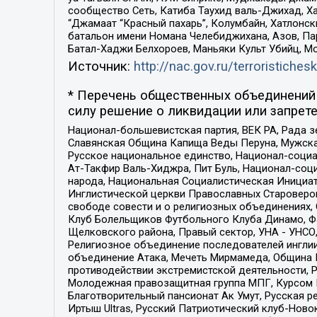
сообщество Сеть, Катиба Таухид валь-Джихад, Хай
“Джамаат “Красный пахарь”, Колумбайн, Хатлонск
батальон имени Номана Челебиджихана, Азов, Па
Батал-Хаджи Белхороев, Маньяки Культ Убийц, М
Источник:
http://nac.gov.ru/terroristichesk
* Перечень общественных объединений 
силу решение о ликвидации или запрете
Национал-большевистская партия, ВЕК РА, Рада 
Славянская Община Капища Веды Перуна, Мужская
Русское национальное единство, Национал-социа
Ат-Такфир Валь-Хиджра, Пит Буль, Национал-соц
народа, Национальная Социалистическая Инициат
Инглистической церкви Православных Староверов
свободе совести и о религиозных объединениях,
Клуб Болельщиков Футбольного Клуба Динамо, Фа
Щелковского района, Правый сектор, УНА - УНСО, У
Религиозное объединение последователей инглии
объединение Атака, Мечеть Мирмамеда, Община К
противодействии экстремистской деятельности, 
Молодежная правозащитная группа МПГ, Курсом П
Благотворительный пансионат Ак Умут, Русская ре
Иртыш Ultras, Русский Патриотический клуб-Нов