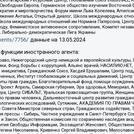
 Свободная Европа, Германское общество изучения Восточной 
и и миротворчества, Форум имени Льва Копелева, American Counci
ое движение Антальи, Открытый диалог, Школа международных отн
Школа международных отношений им Нормана Патерсона, Центр
ду, Феминистское антивоенное сопротивление, Комитет независ
а, Либерально-демократическая Лига Украины
uments/7756/
данные на
13.05.2024
функции иностранного агента:
раво, Нижегородский центр немецкой и европейской культуры,
тики, Фонд борьбы с коррупцией, Альянс врачей, НАСИЛИЮ.НЕТ,
я инициатива, Гражданский Союз, Хасдей Ерушалаим, Центр по
юченных, Институт глобализации и социальных движений, Цент
ты прав граждан, Благотворительный фонд помощи осужденным
а, Проект Апрель, Самарская губерния, Эра здоровья, Мемориал
ера, Центр СИБАЛЬТ, Уральская правозащитная группа, Женщины
по правам человека, Дальневосточный центр развития гражданс
ологических исследований, Сутяжник, АКАДЕМИЯ ПО ПРАВАМ Ч
е Совета Министров северных стран, Гражданское содействие,
я прессы - Сибирь, Частное учреждение в Санкт-Петербурге С
 и Закон, Общественная комиссия по сохранению наследия ак
звития Свободы Информации, Экозащита!-Женсовет, Общественн
Регина Николаевна, Кривенко Сергей Владимирович, Милославс