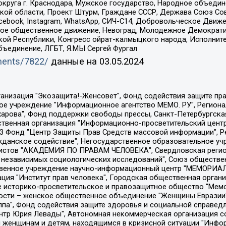
округа г. Краснодара, Мужское государство, Народное объедин
ой области, Проект Штурм, Граждане СССР, Держава Союз Сов
Facebook, Instagram, WhatsApp, СИЧ-С14, Добровольческое Движ
ское общественное движение, Невоград, Молодежное Демократ
ой Республики, Конгресс ойрат-калмыцкого народа, Исполнит
бъединение, ЛГБТ, Я.МЫ Сергей Фургал
uments/7822/
данные на
03.05.2024
Общество с ограниченной ответственностью "Радио Свободная Европа/Радио Свобода", Чешское информационное агентство "MEDIUM-ORIENT", Красноярская региональная общественная организация "Мы против СПИДа", Камалягин Денис Николаевич, Маркелов Сергей Евгеньевич, Пономарев Лев Александрович, Савицкая Людмила Алексеевна, Автономная некоммерческая организация "Центр по работе с проблемой насилия "НАСИЛИЮ.НЕТ", Межрегиональный профессиональный союз работников здравоохранения "Альянс врачей", Юридическое лицо, зарегистрированное в Латвийской Республике, SIA "Medusa Project" (регистрационный номер 40103797863, дата регистрации 10.06.2014), Некоммерческая организация "Фонд по борьбе с коррупцией", Автономная некоммерческая организация "Институт права и публичной политики", Баданин Роман Сергеевич, Гликин Максим Александрович, Железнова Мария Михайловна, Лукьянова Юлия Сергеевна, Маетная Елизавета Витальевна, Маняхин Петр Борисович, Чуракова Ольга Владимировна, Ярош Юлия Петровна, Юридическое лицо "The Insider SIA", зарегистрированное в Риге, Латвийская Республика (дата регистрации 26.06.2015), являющееся администратором доменного имени интернет-издания "The Insider SIA", https://theins.ru, Постернак Алексей Евгеньевич, Рубин Михаил Аркадьевич, Анин Роман Александрович, Юридическое лицо Istories fonds, зарегистрированное в Латвийской Республике (регистрационный номер 50008295751, дата регистрации 24.02.2020), Великовский Дмитрий Александрович, Долинина Ирина Николаевна, Мароховская Алеся Алексеевна, Шлейнов Роман Юрьевич, Шмагун Олеся Валентиновна, Общество с ограниченной ответственностью "Альтаир 2021", Общество с ограниченной ответственностью "Вега 2021", Общество с ограниченной ответственностью "Главный редактор 2021", Общество с ограниченной ответственностью "Ромашки монолит", Важенков Артем Валерьевич, Ивановская областная общественная организация "Центр гендерных исследований", Гурман Юрий Альбертович, Медиапроект "ОВД-Инфо", Егоров Владимир Владимирович, Жилинский Владимир Александрович, Общество с ограниченной ответственностью "ЗП", Иванова София Юрьевна, Карезина Инна Павловна, Кильтау Екатерина Викторовна, Петров Алексей Викторович, Пискунов Сергей Евгеньевич, Смирнов Сергей Сергеевич, Тихонов Михаил Сергеевич, Общество с ограниченной ответственностью "ЖУРНАЛИСТ-ИНОСТРАННЫЙ АГЕНТ", Арапова Галина Юрьевна, Вольтская Татьяна Анатольевна, Американская компания "Mason G.E.S. Anonymous Foundation" (США), являющаяся владельцем интернет-издания https://mnews.world/, Компания "Stichting Bellingcat", зарегистрированная в Нидерландах (дата регистрации 11.07.2018), Захаров Андрей Вячеславович, Клепиковская Екатерина Дмитриевна, Общество с ограниченной ответственностью "МЕМО", Перл Роман Александрович, Симонов Евгений Алексеевич, Соловьева Елена Анатольевна, Сотников Даниил Владимирович, Сурначева Елизавета Дмитриевна, Автономная некоммерческая организация по защите прав человека и информированию населения "Якутия – Наше Мнение", Общество с ограниченной ответственностью "Москоу диджитал медиа", с 26.01.2023 Общество с ограниченной ответственностью "Чайка Белые сады", Ветошкина Валерия Валерьевна, Заговора Максим Александрович, Межрегиональное общественное движение "Российская ЛГБТ - сеть", Оленичев Максим Владимирович, Павлов Иван Юрьевич, Скворцова Елена Сергеевна, Общество с ограниченной ответственностью "Как бы инагент", Кочетков Игорь Викторович, Общество с ограниченной ответственностью "Честные выборы", Еланчик Олег Александрович, Общество с ограниченной ответственностью "Нобелевский призыв", Гималова Регина Эмилевна, Григорьев Андрей Валерьевич, Григорьева Алина Александровна, Ассоциация по содействию защите прав призывников, альтернативнослужащих и военнослужащих "Правозащитная группа "Гражданин.Армия.Право", Хисамова Регина Фаритовна, Автономная некоммерческая организация по реализа