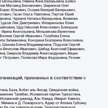
 Евгеньевна, Ривина Анна Валерьевна, Бойко
хоев Магомед Бекханович, Шарипков Олег
Борис Юльевич, Созаев Валерий Валерьевич,
тович, Гасан Ольга Павловна, Паутов Юрий
ровна, Чуркина Наталья Валерьевна, Акимова
 Гудков Лев Дмитриевич, Илларионова Юлия
ихайловна, Щур Николай Алексеевич, Блинушов
е Ирина Анатольевна, Мельникова Валентина
Беляев Сергей Иванович, Голубева Елена
ила Залмановна, Кокорина Екатерина Алексеевна,
, Шахова Елена Владимировна, Подузов Сергей
ин Вячеслав Иванович, Шабад Анатолий Ефимович,
вна, Смирнов Владимир Александрович, Вицин
ег Петрович, Полякова Мара Федоровна, Резник
ганизаций, признанных в соответствии с
на, База, Асбат аль-Ансар, Священная война,
ижение Талибан, Исламская партия Туркестана,
Исламский джихад, Аль-Каида, Имарат Кавказ,
 Минина и Д. Пожарского, Аджр от Аллаха Субхану
о ба суи давлати исломи, Террористическое