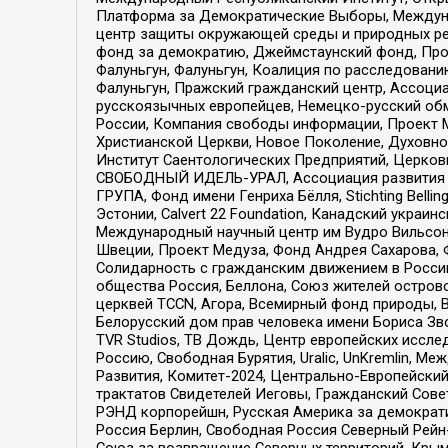
Платформа за Демократические Выборы, Междуна
центр защиты окружающей среды и природных ресу
фонд за демократию, Джеймстаунский фонд, Прож
Фалуньгун, Фалуньгун, Коалиция по расследован
Фалуньгун, Пражский гражданский центр, Ассоци
русскоязычных европейцев, Немецко-русский об
России, Компания свободы информации, Проект М
Христианской Церкви, Новое Поколение, Духовн
Институт Саентологических Предприятий, Церков
СВОБОДНЫЙ ИДЕЛЬ-УРАЛ, Ассоциация развития ж
ГРУПА, Фонд имени Генриха Бёлля, Stichting Bellin
Эстонии, Calvert 22 Foundation, Канадский укра
Международный научный центр им Вудро Вильсона
Швеции, Проект Медуза, Фонд Андрея Сахарова, Ф
Солидарность с гражданским движением в России 
общества Россия, Беллона, Союз жителей острово
церквей TCCN, Агора, Всемирный фонд природы, B
Белорусский дом прав человека имени Бориса Зво
TVR Studios, ТВ Дождь, Центр европейских иссл
Россию, Свободная Бурятия, Uralic, UnKremlin, 
Развития, Комитет-2024, Центрально-Европейски
трактатов Свидетелей Иеговы, Гражданский Совет
РЭНД корпорейшн, Русская Америка за демократи
Россия Берлин, Свободная Россия Северный Рейн-В
Союз за возвращение Северных территорий, Крымско