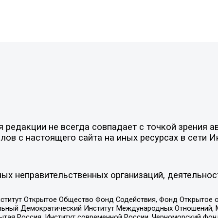
редакции не всегда совпадает с точкой зрения ав
ов с настоящего сайта на иных ресурсах в сети И
ых неправительственных организаций, деятельнос
ститут Открытое Общество Фонд Содействия, Фонд Открытое 
альный Демократический Институт Международных Отношений,
тая Россия, Институт современной России, Черноморский фонд