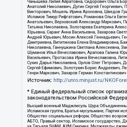
Чанышева Лилия Айратовна, Сидорович Ольга Бори
Анатолий Николаевич, Дугин Сергей Георгиевич, 
Викторович, Мошель Ирина Ароновна, Шведов Гри
Исламов Тимур Рифгатович, Романова Ольга Евге
Анатольевич, Верховский Александр Маркович, П
Татьяна Николаевна, Золотарева Екатерина Алек
Юрьевна, Саранг Анна Васильевна, Захарова Свет
Андрей Юрьевич, Мосин Алексей Геннадьевич, Ге
Дмитриевна, Вититинова Елена Владимировна, Ба
Николаевна, Ганнушкина Светлана Алексеевна, За
Шуманов Илья Вячеславович, Арапова Галина Юрь
Васильевич, Протасова Ирина Вячеславовна, Лит
Сухих Дарья Николаевна, Орлов Олег Петрович, 
Сергей Ефимович, Золотухин Борис Андреевич, Л
Генри Маркович, Захаров Герман Константинович
Источник:
http://unro.minjust.ru/NKOFore
* Единый федеральный список организа
законодательством Российской Федера
Высший военный Маджлисуль Шура Объединенных с
Исламская группа, Братья-мусульмане, Партия ис
Общество социальных реформ, Общество возрожд
АБТО, Правый сектор, Исламское государство, Д
уа Тагьаля SHAM, АУМ Синрике, Муджахеды джама