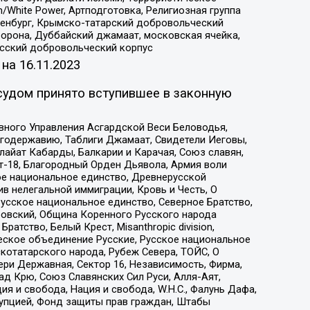
/White Power, Артподготовка, Религиозная группа
Оренбург, Крымско-татарский добровольческий
орона, Дуббайский джамаат, московская ячейка,
усский добровольческий корпус
 на
16.11.2023
судом принято вступившее в законную
вного Управления Асгардской Веси Беловодья,
годержавию, Таблиги Джамаат, Свидетели Иеговы,
айат Кабарды, Балкарии и Карачая, Союз славян,
т-18, Благородный Орден Дьявола, Армия воли
ое национальное единство, Древнерусской
 нелегальной иммиграции, Кровь и Честь, О
усское национальное единство, Северное Братство,
ровский, Община Коренного Русского народа
атство, Белый Крест, Misanthropic division,
еское объединение Русские, Русское национальное
котатарского народа, Рубеж Севера, ТОЙС, О
ри Державная, Сектор 16, Независимость, Фирма,
д Крю, Союз Славянских Сил Руси, Алля-Аят,
я и свобода, Нация и свобода, W.H.С., Фалунь Дафа,
рупцией, Фонд защиты прав граждан, Штабы