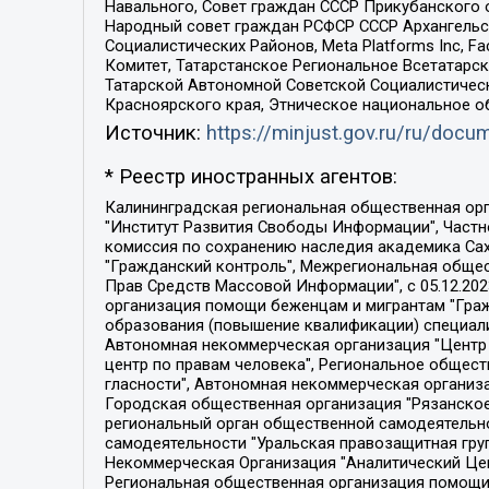
Навального, Совет граждан СССР Прикубанского 
Народный совет граждан РСФСР СССР Архангельск
Социалистических Районов, Meta Platforms Inc, 
Комитет, Татарстанское Региональное Всетатар
Татарской Автономной Советской Социалистическ
Красноярского края, Этническое национальное о
Источник:
https://minjust.gov.ru/ru/doc
* Реестр иностранных агентов:
Калининградская региональная общественная организация "Экозащита!-Женсовет", Фонд содействия защите прав и свобод граждан "Общественный вердикт", Фонд "Институт Развития Свободы Информации", Частное учреждение "Информационное агентство МЕМО. РУ", Региональная общественная организация "Общественная комиссия по сохранению наследия академика Сахарова", Фонд поддержки свободы прессы, Санкт-Петербургская общественная правозащитная организация "Гражданский контроль", Межрегиональная общественная организация "Информационно-просветительский центр "Мемориал", Региональный Фонд "Центр Защиты Прав Средств Массовой Информации", с 05.12.2023 Фонд "Центр Защиты Прав Средств массовой информации", Региональная общественная благотворительная организация помощи беженцам и мигрантам "Гражданское содействие", Негосударственное образовательное учреждение дополнительного профессионального образования (повышение квалификации) специалистов "АКАДЕМИЯ ПО ПРАВАМ ЧЕЛОВЕКА", Свердловская региональная общественная организация "Сутяжник", Автономная некоммерческая организация "Центр независимых социологических исследований", Союз общественных объединений "Российский исследовательский центр по правам человека", Региональное общественное учреждение научно-информационный центр "МЕМОРИАЛ", Некоммерческая организация "Фонд защиты гласности", Автономная некоммерческая организация "Институт прав человека", Городская общественная организация "Екатеринбургское общество "МЕМОРИАЛ", Городская общественная организация "Рязанское историко-просветительское и правозащитное общество "Мемориал" (Рязанский Мемориал), Челябинский региональный орган общественной самодеятельности – женское общественное объединение "Женщины Евразии", Челябинский региональный орган общественной самодеятельности "Уральская правозащитная группа", Фонд содействия защите здоровья и социальной справедливости имени Андрея Рылькова, Автономная Некоммерческая Организация "Аналитический Центр Юрия Левады", Автономная некоммерческая организация социальной поддержки населения "Проект Апрель", Региональная общественная организация помощи женщинам и детям, находящимся в кризисной ситуации "Информационно-методический центр "Анна", Фонд содействия развитию массовых коммуникаций и правовому просвещению "Так-так-Так", Фонд содействия устойчивому развитию "Серебряная тайга", Свердловский региональный общественный фонд социальных проектов "Новое время", "Idel.Реалии", Кавказ.Реалии, Крым.Реалии, Телеканал Настоящее Время, Татаро-башкирская служба Радио Свобода (Azatliq Radiosi), Радио Свободная Европа/Радио Свобода (PCE/PC), "Сибирь.Реалии", "Фактограф", Благотворительный фонд помощи осужденным и их семьям, Автономная некоммерческая организация "Институт глобализации и социальных движений", Фонд "В защиту прав заключенных", Частное учреждение "Центр поддержки и содействия развитию средств массовой информации", Пензенский региональный общественный благотворительный фонд "Гражданский союз", "Север.Реалии", Некоммерческая организация Фонд "Правовая инициатива", 