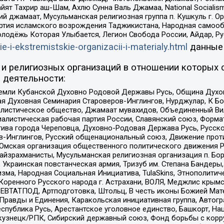
ят Тахрир аш-Шам, Ахлю Сунна Валь Джамаа, National Socialism
ий джамаат, Мусульманская религиозная группа п. Кушкуль г. 
ртия исламского возрождения Таджикистана, Народная самооб
олодёжь Которая Улыбается, Легион Свобода России, Айдар, Р
ie-i-ekstremistskie-organizacii-i-materialy.html
данные
и религиозных организаций в отношении которых 
 деятельности:
земли Кубанской Духовно Родовой Державы Русь, Община Духо
 Духовная Семинария Староверов-Инглингов, Нурджулар, К Бо
листическое общество, Джамаат мувахидов, Объединенный Вил
иалистическая рабочая партия России, Славянский союз, Форма
ива города Череповца, Духовно-Родовая Держава Русь, Русск
-Инглингов, Русский общенациональный союз, Движение против
 Омская организация общественного политического движения Р
йзрахманисты, Мусульманская религиозная организация п. Бо
краинская повстанческая армия, Тризуб им. Степана Бандеры, Бр
зма, Народная Социальная Инициатива, TulaSkins, Этнополитич
оренного Русского народа г. Астрахани, ВОЛЯ, Меджлис крымс
РЕВТАТПОД, Артподготовка, Штольц, В честь иконы Божией Мате
равды и Единения, Каракольская инициативная группа, Автогра
спублика Русь, Арестантское уголовное единство, Башкорт, Наци
окузнецк/РПК, Сибирский державный союз, Фонд борьбы с кор