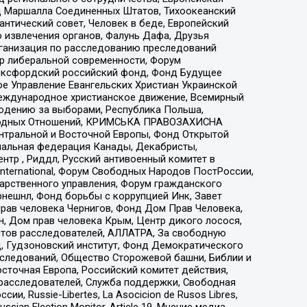
 Маршалла Соединенных Штатов, Тихоокеанский
нтический совет, Человек в беде, Европейский
 извлечения органов, Фалунь Дафа, Друзья
рганизация по расследованию преследований
тр либеральной современности, Форум
 Оксфордский российский фонд, Фонд Будущее
е Управление Евангельских Христиан Украинской
еждународное христианское движение, Всемирный
людению за выборами, Республика Польша,
народных Отношений, КРИМСЬКА ПРАВОЗАХИСНА
ы Центральной и Восточной Европы, Фонд Открытой
иональная федерация Канады, Декабристы,
тр , Риддл, Русский антивоенный комитет в
nternational, Форум Свободных Народов ПостРоссии,
дарственного управления, Форум гражданского
рнешнл, Фонд борьбы с коррупцией Инк, Завет
прав человека Чернигов, Фонд Дом Прав Человека,
н, Дом прав человека Крым, Центр дикого лосося,
стов расследователей, АЛЛАТРА, За свободную
д, Гудзоновский институт, Фонд Демократического
сследований, Общество Сторожевой башни, Библии и
сточная Европа, Российский комитет действия,
-расследователей, Служба поддержки, Свободная
 Russie-Libertes, La Asocicion de Rusos Libres,
an Election Monitor, Article 19, Мнение медиа,