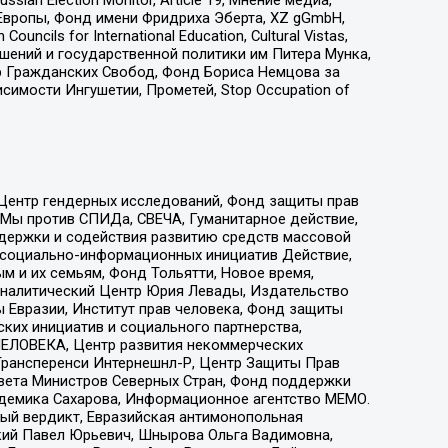
Европы, Фонд имени Фридриха Эберта, XZ gGmbH,
ls for International Education, Cultural Vistas,
ошений и государственной политики им Питера Мунка,
 Гражданских Свобод, Фонд Бориса Немцова за
имости Ингушетии, Прометей, Stop Occupation of
 Центр гендерных исследований, Фонд защиты прав
 Мы против СПИДа, СВЕЧА, Гуманитарное действие,
ддержки и содействия развитию средств массовой
р социально-информационных инициатив Действие,
 и их семьям, Фонд Тольятти, Новое время,
, Аналитический Центр Юрия Левады, Издательство
 Евразии, Институт прав человека, Фонд защиты
ких инициатив и социального партнерства,
ЕЛОВЕКА, Центр развития некоммерческих
 Трансперенси Интернешнл-Р, Центр Защиты Прав
овета Министров Северных Стран, Фонд поддержки
адемика Сахарова, Информационное агентство МЕМО.
ый вердикт, Евразийская антимонопольная
кий Павел Юрьевич, Шнырова Ольга Вадимовна,