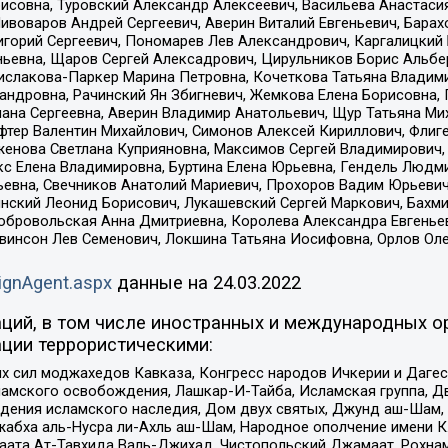
совна, Туровский Александр Алексеевич, Васильева Анастасия
Пивоваров Андрей Сергеевич, Аверин Виталий Евгеньевич, Бара
горий Сергеевич, Пономарев Лев Александрович, Каргалицкий 
ньевна, Щаров Сергей Алексадрович, Цирульников Борис Альбер
ислакова-Паркер Марина Петровна, Кочеткова Татьяна Владими
сандровна, Рачинский Ян Збигневич, Жемкова Елена Борисовна,
лана Сергеевна, Аверин Владимир Анатольевич, Щур Татьяна М
фтер Валентин Михайлович, Симонов Алексей Кириллович, Флиг
женова Светлана Куприяновна, Максимов Сергей Владимирович, 
кс Елена Владимировна, Буртина Елена Юрьевна, Гендель Людм
евна, Свечников Анатолий Мариевич, Прохоров Вадим Юрьевич
инский Леонид Борисович, Лукашевский Сергей Маркович, Бахм
Добровольская Анна Дмитриевна, Королева Александра Евгенье
евинсон Лев Семенович, Локшина Татьяна Иосифовна, Орлов Ол
ignAgent.aspx
данные на
24.03.2022
ций, в том числе иностранных и международных ор
ции террористическими:
ил моджахедов Кавказа, Конгресс народов Ичкерии и Дагеста
ламского освобождения, Лашкар-И-Тайба, Исламская группа, Дв
ения исламского наследия, Дом двух святых, Джунд аш-Шам, 
жабха аль-Нусра ли-Ахль аш-Шам, Народное ополчение имени К.
ата Ат-Тавхида Валь-Джихад, Чистопольский Джамаат, Рохнам