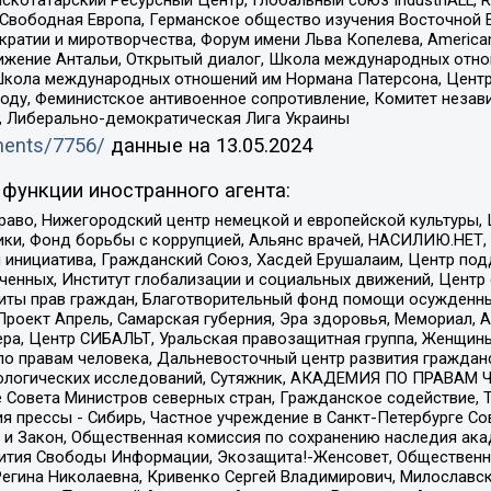
 Свободная Европа, Германское общество изучения Восточной 
и и миротворчества, Форум имени Льва Копелева, American Counci
ое движение Антальи, Открытый диалог, Школа международных отн
Школа международных отношений им Нормана Патерсона, Центр
ду, Феминистское антивоенное сопротивление, Комитет независ
а, Либерально-демократическая Лига Украины
uments/7756/
данные на
13.05.2024
функции иностранного агента:
раво, Нижегородский центр немецкой и европейской культуры,
тики, Фонд борьбы с коррупцией, Альянс врачей, НАСИЛИЮ.НЕТ,
я инициатива, Гражданский Союз, Хасдей Ерушалаим, Центр по
юченных, Институт глобализации и социальных движений, Цент
ты прав граждан, Благотворительный фонд помощи осужденным
а, Проект Апрель, Самарская губерния, Эра здоровья, Мемориал
ера, Центр СИБАЛЬТ, Уральская правозащитная группа, Женщины
по правам человека, Дальневосточный центр развития гражданс
ологических исследований, Сутяжник, АКАДЕМИЯ ПО ПРАВАМ Ч
е Совета Министров северных стран, Гражданское содействие,
я прессы - Сибирь, Частное учреждение в Санкт-Петербурге С
 и Закон, Общественная комиссия по сохранению наследия ак
звития Свободы Информации, Экозащита!-Женсовет, Общественн
Регина Николаевна, Кривенко Сергей Владимирович, Милославс