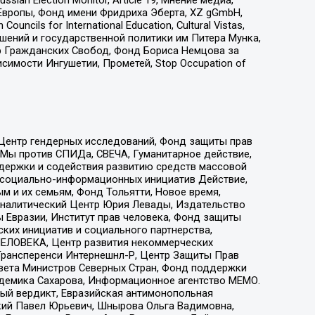
Европы, Фонд имени Фридриха Эберта, XZ gGmbH,
ls for International Education, Cultural Vistas,
ошений и государственной политики им Питера Мунка,
 Гражданских Свобод, Фонд Бориса Немцова за
имости Ингушетии, Прометей, Stop Occupation of
 Центр гендерных исследований, Фонд защиты прав
 Мы против СПИДа, СВЕЧА, Гуманитарное действие,
ддержки и содействия развитию средств массовой
р социально-информационных инициатив Действие,
 и их семьям, Фонд Тольятти, Новое время,
, Аналитический Центр Юрия Левады, Издательство
 Евразии, Институт прав человека, Фонд защиты
ких инициатив и социального партнерства,
ЕЛОВЕКА, Центр развития некоммерческих
 Трансперенси Интернешнл-Р, Центр Защиты Прав
овета Министров Северных Стран, Фонд поддержки
адемика Сахарова, Информационное агентство МЕМО.
ый вердикт, Евразийская антимонопольная
кий Павел Юрьевич, Шнырова Ольга Вадимовна,