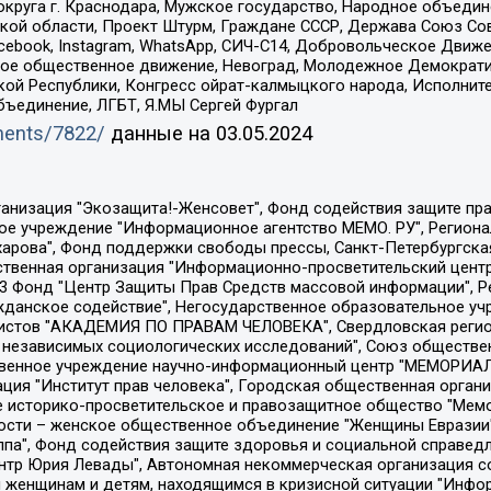
округа г. Краснодара, Мужское государство, Народное объедин
ой области, Проект Штурм, Граждане СССР, Держава Союз Сов
Facebook, Instagram, WhatsApp, СИЧ-С14, Добровольческое Движ
ское общественное движение, Невоград, Молодежное Демократ
ой Республики, Конгресс ойрат-калмыцкого народа, Исполнит
бъединение, ЛГБТ, Я.МЫ Сергей Фургал
uments/7822/
данные на
03.05.2024
Общество с ограниченной ответственностью "Радио Свободная Европа/Радио Свобода", Чешское информационное агентство "MEDIUM-ORIENT", Красноярская региональная общественная организация "Мы против СПИДа", Камалягин Денис Николаевич, Маркелов Сергей Евгеньевич, Пономарев Лев Александрович, Савицкая Людмила Алексеевна, Автономная некоммерческая организация "Центр по работе с проблемой насилия "НАСИЛИЮ.НЕТ", Межрегиональный профессиональный союз работников здравоохранения "Альянс врачей", Юридическое лицо, зарегистрированное в Латвийской Республике, SIA "Medusa Project" (регистрационный номер 40103797863, дата регистрации 10.06.2014), Некоммерческая организация "Фонд по борьбе с коррупцией", Автономная некоммерческая организация "Институт права и публичной политики", Баданин Роман Сергеевич, Гликин Максим Александрович, Железнова Мария Михайловна, Лукьянова Юлия Сергеевна, Маетная Елизавета Витальевна, Маняхин Петр Борисович, Чуракова Ольга Владимировна, Ярош Юлия Петровна, Юридическое лицо "The Insider SIA", зарегистрированное в Риге, Латвийская Республика (дата регистрации 26.06.2015), являющееся администратором доменного имени интернет-издания "The Insider SIA", https://theins.ru, Постернак Алексей Евгеньевич, Рубин Михаил Аркадьевич, Анин Роман Александрович, Юридическое лицо Istories fonds, зарегистрированное в Латвийской Республике (регистрационный номер 50008295751, дата регистрации 24.02.2020), Великовский Дмитрий Александрович, Долинина Ирина Николаевна, Мароховская Алеся Алексеевна, Шлейнов Роман Юрьевич, Шмагун Олеся Валентиновна, Общество с ограниченной ответственностью "Альтаир 2021", Общество с ограниченной ответственностью "Вега 2021", Общество с ограниченной ответственностью "Главный редактор 2021", Общество с ограниченной ответственностью "Ромашки монолит", Важенков Артем Валерьевич, Ивановская областная общественная организация "Центр гендерных исследований", Гурман Юрий Альбертович, Медиапроект "ОВД-Инфо", Егоров Владимир Владимирович, Жилинский Владимир Александрович, Общество с ограниченной ответственностью "ЗП", Иванова София Юрьевна, Карезина Инна Павловна, Кильтау Екатерина Викторовна, Петров Алексей Викторович, Пискунов Сергей Евгеньевич, Смирнов Сергей Сергеевич, Тихонов Михаил Сергеевич, Общество с ограниченной ответственностью "ЖУРНАЛИСТ-ИНОСТРАННЫЙ АГЕНТ", Арапова Галина Юрьевна, Вольтская Татьяна Анатольевна, Американская компания "Mason G.E.S. Anonymous Foundation" (США), являющаяся владельцем интернет-издания https://mnews.world/, Компания "Stichting Bellingcat", зарегистрированная в Нидерландах (дата регистрации 11.07.2018), Захаров Андрей Вячеславович, Клепиковская Екатерина Дмитриевна, Общество с ограниченной ответственностью "МЕМО", Перл Роман Александрович, Симонов Евгений Алексеевич, Соловьева Елена Анатольевна, Сотников Даниил Владимирович, Сурначева Елизавета Дмитриевна, Автономная некоммерческая организация по защите прав человека и информированию населения "Якутия – Наше Мнение", Общество с ограниченной ответственностью "Москоу диджитал медиа", с 26.01.2023 Общество с ограниченной ответственностью "Чайка Белые сады", Ветошкина Валерия Валерьевна, Заговора Максим Александрович, Межрегиональное общественное движение "Российская ЛГБТ - сеть", Оленичев Максим Владимирович, Павлов Иван Юрьевич, Скворцова Елена Сергеевна, Общество с ограниченной ответственностью "Как бы инагент", Кочетков Игорь Викторович, Общество с ограниченной ответственностью "Честные выборы", Еланчик Олег Александрович, Общество с ограниченной ответственностью "Нобелевский призыв", Гималова Регина Эмилевна, Григорьев Андрей Валерьевич, Григорьева Алина Александровна, Ассоциация по содействию защите прав призывников, альтернативнослужащих и военнослужащих "Правозащитная группа "Гражданин.Армия.Право", Хисамова Регина Фаритовна, Автономная некоммерческая организация по реализа