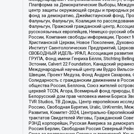
Платформа за Демократические Выборы, Междуна
центр защиты окружающей среды и природных ресу
фонд за демократию, Джеймстаунский фонд, Прож
Фалуньгун, Фалуньгун, Коалиция по расследован
Фалуньгун, Пражский гражданский центр, Ассоци
русскоязычных европейцев, Немецко-русский об
России, Компания свободы информации, Проект М
Христианской Церкви, Новое Поколение, Духовн
Институт Саентологических Предприятий, Церков
СВОБОДНЫЙ ИДЕЛЬ-УРАЛ, Ассоциация развития ж
ГРУПА, Фонд имени Генриха Бёлля, Stichting Bellin
Эстонии, Calvert 22 Foundation, Канадский укра
Международный научный центр им Вудро Вильсона
Швеции, Проект Медуза, Фонд Андрея Сахарова, Ф
Солидарность с гражданским движением в России 
общества Россия, Беллона, Союз жителей острово
церквей TCCN, Агора, Всемирный фонд природы, B
Белорусский дом прав человека имени Бориса Зво
TVR Studios, ТВ Дождь, Центр европейских иссл
Россию, Свободная Бурятия, Uralic, UnKremlin, 
Развития, Комитет-2024, Центрально-Европейски
трактатов Свидетелей Иеговы, Гражданский Совет
РЭНД корпорейшн, Русская Америка за демократи
Россия Берлин, Свободная Россия Северный Рейн-В
Союз за возвращение Северных территорий, Крымско