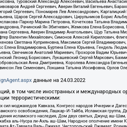
совна, Туровский Александр Алексеевич, Васильева Анастасия
Пивоваров Андрей Сергеевич, Аверин Виталий Евгеньевич, Бара
горий Сергеевич, Пономарев Лев Александрович, Каргалицкий 
ньевна, Щаров Сергей Алексадрович, Цирульников Борис Альбер
ислакова-Паркер Марина Петровна, Кочеткова Татьяна Владими
сандровна, Рачинский Ян Збигневич, Жемкова Елена Борисовна,
лана Сергеевна, Аверин Владимир Анатольевич, Щур Татьяна М
фтер Валентин Михайлович, Симонов Алексей Кириллович, Флиг
женова Светлана Куприяновна, Максимов Сергей Владимирович, 
кс Елена Владимировна, Буртина Елена Юрьевна, Гендель Людм
евна, Свечников Анатолий Мариевич, Прохоров Вадим Юрьевич
инский Леонид Борисович, Лукашевский Сергей Маркович, Бахм
Добровольская Анна Дмитриевна, Королева Александра Евгенье
евинсон Лев Семенович, Локшина Татьяна Иосифовна, Орлов Ол
ignAgent.aspx
данные на
24.03.2022
ций, в том числе иностранных и международных ор
ции террористическими:
ил моджахедов Кавказа, Конгресс народов Ичкерии и Дагеста
ламского освобождения, Лашкар-И-Тайба, Исламская группа, Дв
ения исламского наследия, Дом двух святых, Джунд аш-Шам, 
жабха аль-Нусра ли-Ахль аш-Шам, Народное ополчение имени К.
ата Ат-Тавхида Валь-Джихад, Чистопольский Джамаат, Рохнам