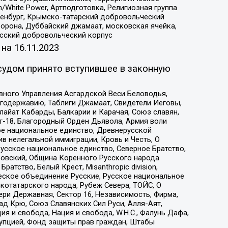
/White Power, Артподготовка, Религиозная группа
Оренбург, Крымско-татарский добровольческий
орона, Дуббайский джамаат, московская ячейка,
усский добровольческий корпус
 на
16.11.2023
судом принято вступившее в законную
вного Управления Асгардской Веси Беловодья,
годержавию, Таблиги Джамаат, Свидетели Иеговы,
айат Кабарды, Балкарии и Карачая, Союз славян,
т-18, Благородный Орден Дьявола, Армия воли
ое национальное единство, Древнерусской
 нелегальной иммиграции, Кровь и Честь, О
усское национальное единство, Северное Братство,
ровский, Община Коренного Русского народа
атство, Белый Крест, Misanthropic division,
еское объединение Русские, Русское национальное
котатарского народа, Рубеж Севера, ТОЙС, О
ри Державная, Сектор 16, Независимость, Фирма,
д Крю, Союз Славянских Сил Руси, Алля-Аят,
я и свобода, Нация и свобода, W.H.С., Фалунь Дафа,
рупцией, Фонд защиты прав граждан, Штабы