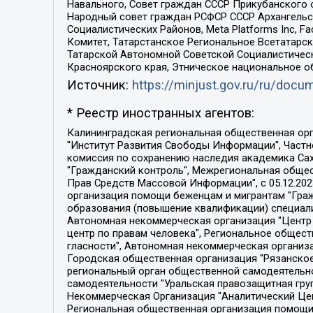
Навального, Совет граждан СССР Прикубанского 
Народный совет граждан РСФСР СССР Архангельск
Социалистических Районов, Meta Platforms Inc, 
Комитет, Татарстанское Региональное Всетатар
Татарской Автономной Советской Социалистическ
Красноярского края, Этническое национальное о
Источник:
https://minjust.gov.ru/ru/doc
* Реестр иностранных агентов:
Калининградская региональная общественная организация "Экозащита!-Женсовет", Фонд содействия защите прав и свобод граждан "Общественный вердикт", Фонд "Институт Развития Свободы Информации", Частное учреждение "Информационное агентство МЕМО. РУ", Региональная общественная организация "Общественная комиссия по сохранению наследия академика Сахарова", Фонд поддержки свободы прессы, Санкт-Петербургская общественная правозащитная организация "Гражданский контроль", Межрегиональная общественная организация "Информационно-просветительский центр "Мемориал", Региональный Фонд "Центр Защиты Прав Средств Массовой Информации", с 05.12.2023 Фонд "Центр Защиты Прав Средств массовой информации", Региональная общественная благотворительная организация помощи беженцам и мигрантам "Гражданское содействие", Негосударственное образовательное учреждение дополнительного профессионального образования (повышение квалификации) специалистов "АКАДЕМИЯ ПО ПРАВАМ ЧЕЛОВЕКА", Свердловская региональная общественная организация "Сутяжник", Автономная некоммерческая организация "Центр независимых социологических исследований", Союз общественных объединений "Российский исследовательский центр по правам человека", Региональное общественное учреждение научно-информационный центр "МЕМОРИАЛ", Некоммерческая организация "Фонд защиты гласности", Автономная некоммерческая организация "Институт прав человека", Городская общественная организация "Екатеринбургское общество "МЕМОРИАЛ", Городская общественная организация "Рязанское историко-просветительское и правозащитное общество "Мемориал" (Рязанский Мемориал), Челябинский региональный орган общественной самодеятельности – женское общественное объединение "Женщины Евразии", Челябинский региональный орган общественной самодеятельности "Уральская правозащитная группа", Фонд содействия защите здоровья и социальной справедливости имени Андрея Рылькова, Автономная Некоммерческая Организация "Аналитический Центр Юрия Левады", Автономная некоммерческая организация социальной поддержки населения "Проект Апрель", Региональная общественная организация помощи женщинам и детям, находящимся в кризисной ситуации "Информационно-методический центр "Анна", Фонд содействия развитию массовых коммуникаций и правовому просвещению "Так-так-Так", Фонд содействия устойчивому развитию "Серебряная тайга", Свердловский региональный общественный фонд социальных проектов "Новое время", "Idel.Реалии", Кавказ.Реалии, Крым.Реалии, Телеканал Настоящее Время, Татаро-башкирская служба Радио Свобода (Azatliq Radiosi), Радио Свободная Европа/Радио Свобода (PCE/PC), "Сибирь.Реалии", "Фактограф", Благотворительный фонд помощи осужденным и их семьям, Автономная некоммерческая организация "Институт глобализации и социальных движений", Фонд "В защиту прав заключенных", Частное учреждение "Центр поддержки и содействия развитию средств массовой информации", Пензенский региональный общественный благотворительный фонд "Гражданский союз", "Север.Реалии", Некоммерческая организация Фонд "Правовая инициатива", 