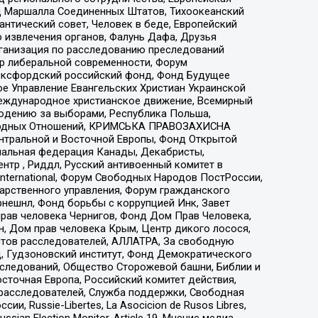
 Маршалла Соединенных Штатов, Тихоокеанский
нтический совет, Человек в беде, Европейский
 извлечения органов, Фалунь Дафа, Друзья
рганизация по расследованию преследований
тр либеральной современности, Форум
 Оксфордский российский фонд, Фонд Будущее
е Управление Евангельских Христиан Украинской
еждународное христианское движение, Всемирный
людению за выборами, Республика Польша,
народных Отношений, КРИМСЬКА ПРАВОЗАХИСНА
ы Центральной и Восточной Европы, Фонд Открытой
иональная федерация Канады, Декабристы,
тр , Риддл, Русский антивоенный комитет в
nternational, Форум Свободных Народов ПостРоссии,
дарственного управления, Форум гражданского
рнешнл, Фонд борьбы с коррупцией Инк, Завет
прав человека Чернигов, Фонд Дом Прав Человека,
н, Дом прав человека Крым, Центр дикого лосося,
стов расследователей, АЛЛАТРА, За свободную
д, Гудзоновский институт, Фонд Демократического
сследований, Общество Сторожевой башни, Библии и
сточная Европа, Российский комитет действия,
-расследователей, Служба поддержки, Свободная
 Russie-Libertes, La Asocicion de Rusos Libres,
an Election Monitor, Article 19, Мнение медиа,