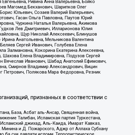
 Евгеньевна, Ривина Анна Валерьевна, Бойко
хоев Магомед Бекханович, Шарипков Олег
Борис Юльевич, Созаев Валерий Валерьевич,
тович, Гасан Ольга Павловна, Паутов Юрий
ровна, Чуркина Наталья Валерьевна, Акимова
 Гудков Лев Дмитриевич, Илларионова Юлия
ихайловна, Щур Николай Алексеевич, Блинушов
е Ирина Анатольевна, Мельникова Валентина
Беляев Сергей Иванович, Голубева Елена
ила Залмановна, Кокорина Екатерина Алексеевна,
, Шахова Елена Владимировна, Подузов Сергей
ин Вячеслав Иванович, Шабад Анатолий Ефимович,
вна, Смирнов Владимир Александрович, Вицин
ег Петрович, Полякова Мара Федоровна, Резник
ганизаций, признанных в соответствии с
на, База, Асбат аль-Ансар, Священная война,
ижение Талибан, Исламская партия Туркестана,
Исламский джихад, Аль-Каида, Имарат Кавказ,
 Минина и Д. Пожарского, Аджр от Аллаха Субхану
о ба суи давлати исломи, Террористическое