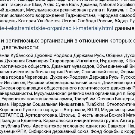
ят Тахрир аш-Шам, Ахлю Сунна Валь Джамаа, National Socialism
ий джамаат, Мусульманская религиозная группа п. Кушкуль г. 
ртия исламского возрождения Таджикистана, Народная самооб
олодёжь Которая Улыбается, Легион Свобода России, Айдар, Р
ie-i-ekstremistskie-organizacii-i-materialy.html
данные
и религиозных организаций в отношении которых 
 деятельности:
земли Кубанской Духовно Родовой Державы Русь, Община Духо
 Духовная Семинария Староверов-Инглингов, Нурджулар, К Бо
листическое общество, Джамаат мувахидов, Объединенный Вил
иалистическая рабочая партия России, Славянский союз, Форма
ива города Череповца, Духовно-Родовая Держава Русь, Русск
-Инглингов, Русский общенациональный союз, Движение против
 Омская организация общественного политического движения Р
йзрахманисты, Мусульманская религиозная организация п. Бо
краинская повстанческая армия, Тризуб им. Степана Бандеры, Бр
зма, Народная Социальная Инициатива, TulaSkins, Этнополитич
оренного Русского народа г. Астрахани, ВОЛЯ, Меджлис крымс
РЕВТАТПОД, Артподготовка, Штольц, В честь иконы Божией Мате
равды и Единения, Каракольская инициативная группа, Автогра
спублика Русь, Арестантское уголовное единство, Башкорт, Наци
окузнецк/РПК, Сибирский державный союз, Фонд борьбы с кор