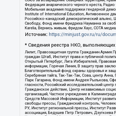
Федерация анархического черного креста, Радио
Мобильная академия поддержки гендерной демократи
Institute of International Education, Антивоенн
Российско-канадский демократический альянс, 
Свободу, Фонд имени Фридриха Науманна за свобо
Karelia, Вернись живым, Фридом Хаус, СОТА меди
Источник:
https://minjust.gov.ru/ru/doc
* Сведения реестра НКО, выполняющих 
Лилит, Правозащитная группа Гражданин.Армия.П
граждан Штаб, Институт права и публичной поли
Открытый Петербург, Лига Избирателей, Правова
информации, Горячая Линия, В защиту прав закл
Благотворительный фонд охраны здоровья и защи
Серебряная тайга, Так-Так-Так, Сова, центр Анн
Парк Гагарина, Фонд имени Андрея Рылькова, Сф
гласности, Российский исследовательский центр 
Гражданское действие, Центр независимых соци
организаций, Частное учреждение в Калининград
Средств Массовой Информации, Институт развити
свободы прессы, Гражданский контроль, Человек
РУ, Институт региональной прессы, Институт Ра
ассоциация, Бедушев Петр Петрович, Дзугкоева 