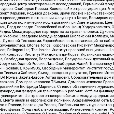
родный центр электоральных исследований, Германский фонд
рсов, Свободная Россия, Всемирный конгресс украинцев, Атла
ект Хармони, Родники дракона, Врачи против насильственного
ию преследования в отношении Фалуньгун в Китае, Всемирная о
ация школ политических исследований при Совете Европы, Цен
мен, Бард колледж, Европейский выбор, Фонд Ходорковского,
едиа, Международное партнерство за права человека, Духовно
ое Учебное Заведение Международный Библейский Колледж, М
ь Духовной Технологии, Европейская сеть организаций по наб
урналистики, IStories fonds, Королевский Институт Между
gcat, Bellingcat Ltd, The Insider, Институт правовой инициатив
инский конгресс, Институт Макдональда-Лорье, Украинская нац
, Свободная пресса, Возрождение, Всеукраинский духовный цен
орум свободной России, Лига Свободных Наций, Transparеncy I
– Solidarus, КрымSOS, Свободный университет, Институт госу
в Тисима и Хабомаи, Съезд народных депутатов, Гринпис Инте
DR Novaja Gazeta-Europe, Алтай проект, Образовательный дом 
зскова, Дом прав человека Тбилиси, Дом прав человека Ерева
едований им Вилфрида Мартенса, Сетевое объединение журнали
Международная федерация транспортных рабочих, ИстЧам Финлан
й университет, Центр восточноевропейских и международных и
, Центр анализа европейской политики, Академическая сеть Во
ю в России, Настоящая Россия, Глобальная сеть журналистов
естфалия, Фонд глобальной помощи, Антивоенный комитет России,
татарский Ресурсный Центр, Глобальный союз IndustriALL, Russi