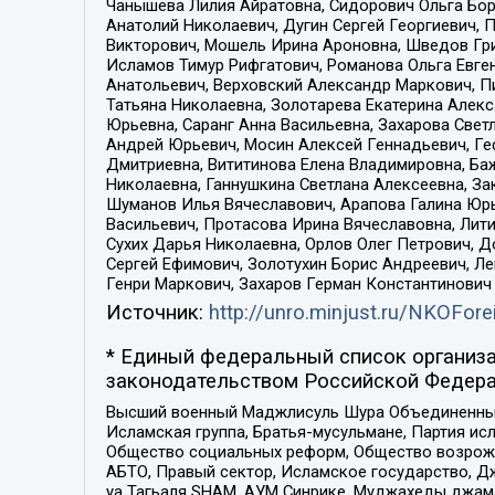
Чанышева Лилия Айратовна, Сидорович Ольга Бори
Анатолий Николаевич, Дугин Сергей Георгиевич, 
Викторович, Мошель Ирина Ароновна, Шведов Гри
Исламов Тимур Рифгатович, Романова Ольга Евге
Анатольевич, Верховский Александр Маркович, П
Татьяна Николаевна, Золотарева Екатерина Алек
Юрьевна, Саранг Анна Васильевна, Захарова Свет
Андрей Юрьевич, Мосин Алексей Геннадьевич, Ге
Дмитриевна, Вититинова Елена Владимировна, Ба
Николаевна, Ганнушкина Светлана Алексеевна, За
Шуманов Илья Вячеславович, Арапова Галина Юрь
Васильевич, Протасова Ирина Вячеславовна, Лит
Сухих Дарья Николаевна, Орлов Олег Петрович, 
Сергей Ефимович, Золотухин Борис Андреевич, Л
Генри Маркович, Захаров Герман Константинович
Источник:
http://unro.minjust.ru/NKOFore
* Единый федеральный список организа
законодательством Российской Федера
Высший военный Маджлисуль Шура Объединенных с
Исламская группа, Братья-мусульмане, Партия ис
Общество социальных реформ, Общество возрожд
АБТО, Правый сектор, Исламское государство, Д
уа Тагьаля SHAM, АУМ Синрике, Муджахеды джама