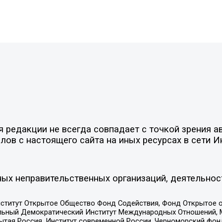
редакции не всегда совпадает с точкой зрения ав
ов с настоящего сайта на иных ресурсах в сети И
ых неправительственных организаций, деятельнос
ститут Открытое Общество Фонд Содействия, Фонд Открытое 
альный Демократический Институт Международных Отношений,
тая Россия, Институт современной России, Черноморский фонд