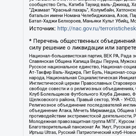
сообщество Сеть, Катиба Таухид валь-Джихад, Хай
“Джамаат “Красный пахарь”, Колумбайн, Хатлонск
батальон имени Номана Челебиджихана, Азов, Па
Батал-Хаджи Белхороев, Маньяки Культ Убийц, М
Источник:
http://nac.gov.ru/terroristichesk
* Перечень общественных объединений 
силу решение о ликвидации или запрете
Национал-большевистская партия, ВЕК РА, Рада 
Славянская Община Капища Веды Перуна, Мужская
Русское национальное единство, Национал-социа
Ат-Такфир Валь-Хиджра, Пит Буль, Национал-соц
народа, Национальная Социалистическая Инициат
Инглистической церкви Православных Староверов
свободе совести и о религиозных объединениях,
Клуб Болельщиков Футбольного Клуба Динамо, Фа
Щелковского района, Правый сектор, УНА - УНСО, У
Религиозное объединение последователей инглии
объединение Атака, Мечеть Мирмамеда, Община К
противодействии экстремистской деятельности, 
Молодежная правозащитная группа МПГ, Курсом П
Благотворительный пансионат Ак Умут, Русская ре
Иртыш Ultras, Русский Патриотический клуб-Нов