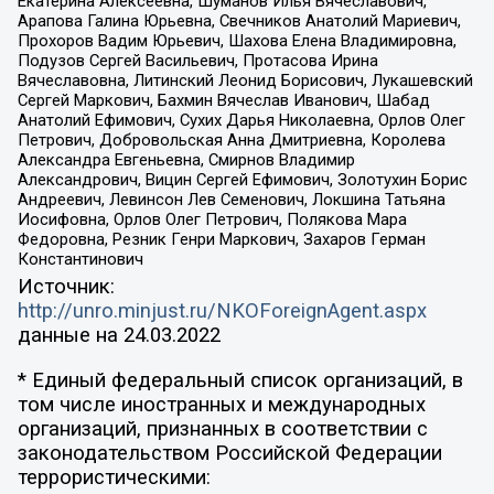
Екатерина Алексеевна, Шуманов Илья Вячеславович,
Арапова Галина Юрьевна, Свечников Анатолий Мариевич,
Прохоров Вадим Юрьевич, Шахова Елена Владимировна,
Подузов Сергей Васильевич, Протасова Ирина
Вячеславовна, Литинский Леонид Борисович, Лукашевский
Сергей Маркович, Бахмин Вячеслав Иванович, Шабад
Анатолий Ефимович, Сухих Дарья Николаевна, Орлов Олег
Петрович, Добровольская Анна Дмитриевна, Королева
Александра Евгеньевна, Смирнов Владимир
Александрович, Вицин Сергей Ефимович, Золотухин Борис
Андреевич, Левинсон Лев Семенович, Локшина Татьяна
Иосифовна, Орлов Олег Петрович, Полякова Мара
Федоровна, Резник Генри Маркович, Захаров Герман
Константинович
Источник:
http://unro.minjust.ru/NKOForeignAgent.aspx
данные на
24.03.2022
* Единый федеральный список организаций, в
том числе иностранных и международных
организаций, признанных в соответствии с
законодательством Российской Федерации
террористическими: