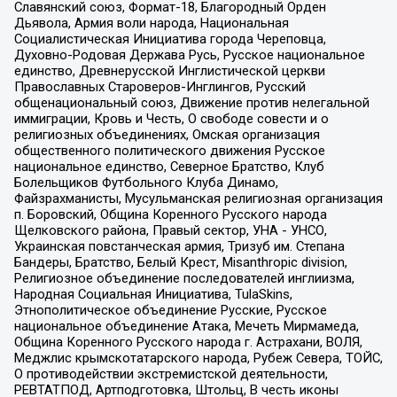
Славянский союз, Формат-18, Благородный Орден
Дьявола, Армия воли народа, Национальная
Социалистическая Инициатива города Череповца,
Духовно-Родовая Держава Русь, Русское национальное
единство, Древнерусской Инглистической церкви
Православных Староверов-Инглингов, Русский
общенациональный союз, Движение против нелегальной
иммиграции, Кровь и Честь, О свободе совести и о
религиозных объединениях, Омская организация
общественного политического движения Русское
национальное единство, Северное Братство, Клуб
Болельщиков Футбольного Клуба Динамо,
Файзрахманисты, Мусульманская религиозная организация
п. Боровский, Община Коренного Русского народа
Щелковского района, Правый сектор, УНА - УНСО,
Украинская повстанческая армия, Тризуб им. Степана
Бандеры, Братство, Белый Крест, Misanthropic division,
Религиозное объединение последователей инглиизма,
Народная Социальная Инициатива, TulaSkins,
Этнополитическое объединение Русские, Русское
национальное объединение Атака, Мечеть Мирмамеда,
Община Коренного Русского народа г. Астрахани, ВОЛЯ,
Меджлис крымскотатарского народа, Рубеж Севера, ТОЙС,
О противодействии экстремистской деятельности,
РЕВТАТПОД, Артподготовка, Штольц, В честь иконы