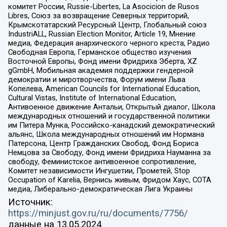
комитет России, Russie-Libertes, La Asocicion de Rusos
Libres, Союз за возвращение Северных территорий,
Крымскотатарский Ресурсный Центр, Глобальный союз
IndustriALL, Russian Election Monitor, Article 19, Мнение
медиа, Федерация анархического черного креста, Радио
Свободная Европа, Германское общество изучения
Восточной Европы, Фонд имени Фридриха Эберта, XZ
gGmbH, Мобильная академия поддержки гендерной
демократии и миротворчества, Форум имени Льва
Копелева, American Councils for International Education,
Cultural Vistas, Institute of International Education,
Антивоенное движение Антальи, Открытый диалог, Школа
международных отношений и государственной политики
им Питера Мунка, Российско-канадский демократический
альянс, Школа международных отношений им Нормана
Патерсона, Центр Гражданских Свобод, Фонд Бориса
Немцова за Свободу, Фонд имени Фридриха Науманна за
свободу, Феминистское антивоенное сопротивление,
Комитет независимости Ингушетии, Прометей, Stop
Occupation of Karelia, Вернись живым, Фридом Хаус, СОТА
медиа, Либерально-демократическая Лига Украины
Источник:
https://minjust.gov.ru/ru/documents/7756/
данные на
13.05.2024