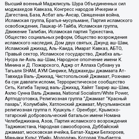
Высший военный Маджлисуль Шура Объединенных сил
моджахедов Кавказа, Конгресс народов Ичкерии и
Дагестана, База, Асбат аль-Ансар, Священная война,
Исламская группа, Братья-мусульмане, Партия исламского
освобождения, Лашкар-И-Тайба, Исламская группа,
Движение Талибан, Исламская партия Туркестана,
Общество социальных реформ, Общество возрождения
исламского наследия, Дом двух святых, Джунд аш-Шам,
Исламский джихад, Аль-Каида, Имарат Кавказ, АБТО,
Правый сектор, Исламское государство, Джабха аль-
Нусра ли-Ахль аш-Шам, Народное ополчение имени К.
Минина и Д. Пожарского, Аджр от Аллаха Субхану уа
Тагьаля SHAM, АУМ Синрике, Муджахеды джамаата Ат-
Тавхида Валь-Джихад, Чистопольский Джамаат, Рохнамо
ба суи давлати исломи, Террористическое сообщество
Сеть, Катиба Таухид валь-Джихад, Хайят Тахрир аш-Шам,
Ахлю Сунна Валь Джамаа, National Socialism/White Power,
Артподготовка, Религиозная группа “Джамаат “Красный
пахарь”, Колумбайн, Хатлонский джамаат, Мусульманская
религиозная группа п. Кушкуль г. Оренбург, Крымско-
татарский добровольческий батальон имени Номана
Челебиджихана, Азов, Партия исламского возрождения
Таджикистана, Народная самооборона, Дуббайский
джамаат, московская ячейка, Батал-Хаджи Белхороев,
Маньяки Культ Убийц, Молодёжь Которая Улыбается,