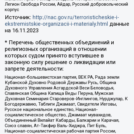
Легион Свобода России, Айдар, Русский добровольческий
корпус
Источник:
http://nac.gov.ru/terroristicheskie-i-
ekstremistskie-organizacii-i-materialy.html
данные
на
16.11.2023
* Перечень общественных объединений и
религиозных организаций в отношении
которых судом принято вступившее в
законную силу решение о ликвидации или
запрете деятельности:
Национал-большевистская партия, ВЕК РА, Рада земли
Кубанской Духовно Родовой Державы Русь, Община
Духовного Управления Асгардской Веси Беловодья,
Славянская Община Капища Веды Перуна, Мужская
Духовная Семинария Староверов-Инглингов, Нурджулар, К
Богодержавию, Таблиги Джамаат, Свидетели Иеговы,
Русское национальное единство, Национал-
социалистическое общество, Джамаат мувахидов,
Объединенный Вилайат Кабарды, Балкарии и Карачая,
Союз славян, Ат-Такфир Валь-Хиджра, Пит Буль,
Национал-социалистическая рабочая партия России,