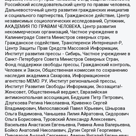
Российский исследовательский центр по правам человека,
Дальневосточный центр развития гражданских инициатив
и социального партнерства, Гражданское действие, Центр
независимых социологических исследований, Сутяжник,
АКАДЕМИЯ ПО ПРАВАМ ЧЕЛОВЕКА, Центр развития
некоммерческих организаций, Частное учреждение в
Калининграде Совета Министров северных стран,
Гражданское содействие, Трансперенси Интернешнл-Р,
Центр Защиты Прав Средств Массовой Информации,
Институт развития прессы - Сибирь, Частное учреждение в
Санкт-Петербурге Совета Министров Северных Стран,
Фонд поддержки свободы прессы, Гражданский контроль,
Человек и Закон, Общественная комиссия по сохранению
наследия академика Сахарова, Информационное
агентство МЕМО. РУ, Институт региональной прессы,
Институт Развития Свободы Информации, Экозащита!-
Женсовет, Общественный вердикт, Евразийская
антимонопольная ассоциация, Бедушев Петр Петрович,
Дзугкоева Регина Николаевна, Кривенко Сергей
Владимирович, Милославский Павел Юрьевич, Шнырова
Ольга Вадимовна, Чанышева Лилия Айратовна, Сидорович
Ольга Борисовна, Туровский Александр Алексеевич,
Васильева Анастасия Евгеньевна, Ривина Анна Валерьевна,
Бойко Анатолий Николаевич, Дугин Сергей Георгиевич,
Пивоваров Андрей Сергеевич, Аверин Виталий Евгеньевич,