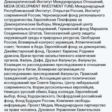
Демократический Институт Международных Отношений,
MEDIA DEVELOPMENT INVESTMENT FUND, Международный
Республиканский Институт, Открытая Россия, Институт
современной России, Черноморский фонд регионального
сотрудничества, Европейская Платформа за
Демократические Выборы, Международный центр
электоральных исследований, Германский фонд Маршалла
Соединенных Штатов, Тихоокеанский центр защиты
окружающей среды и природных ресурсов, Свободная
Россия, Всемирный конгресс украинцев, Атлантический
совет, Человек в беде, Европейский фонд за демократию,
Джеймстаунский фонд, Прожект Хармони, Родники
дракона, Врачи против насильственного извлечения
органов, Фалунь Дафа, Друзья Фалуньгун, Фалуньгун,
Коалиция по расследованию преследования в отношении
Фалуньгун в Китае, Всемирная организация по
расследованию преследований Фалуньгун, Пражский
гражданский центр, Ассоциация школ политических
исследований при Совете Европы, Центр либеральной
современности, Форум русскоязычных европейцев,
Немецко-русский обмен, Бард колледж, Европейский
выбор, Фонд Ходорковского, Оксфордский российский
фонд, Фонд Будущее России, Компания свободы
информации, Проект Медиа, Международное партнерство
за права человека, Духовное Управление Евангельских