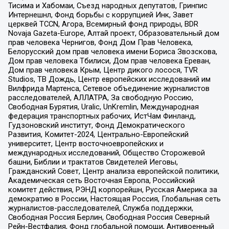
Тисима и Хабомаи, Съезд народных депутатов, Гринпис
Интернешнл, Фонд борьбы с коррупцией Инк, Завет
церквей TCCN, Агора, Всемирный фонд природы, BDR
Novaja Gazeta-Europe, Алтай проект, Образовательный дом
прав человека Чернигов, Фонд Дом Прав Человека,
Белорусский дом прав человека имени Бориса Звозскова,
Дом прав человека Тбилиси, Дом прав человека Ереван,
Дом прав человека Крым, Центр дикого лосося, TVR
Studios, ТВ Дождь, Центр европейских исследований им
Вилфрида Мартенса, Сетевое объединение журналистов
расследователей, АЛЛАТРА, За свободную Россию,
Свободная Бурятия, Uralic, UnKremlin, Международная
федерация транспортных рабочих, ИстЧам Финланд,
Гудзоновский институт, Фонд Демократического
Развития, Комитет-2024, Центрально-Европейский
университет, Центр восточноевропейских и
международных исследований, Общество Сторожевой
башни, Библии и трактатов Свидетелей Иеговы,
Гражданский Совет, Центр анализа европейской политики,
Академическая сеть Восточная Европа, Российский
комитет действия, РЭНД корпорейшн, Русская Америка за
демократию в России, Настоящая Россия, Глобальная сеть
журналистов-расследователей, Служба поддержки,
Свободная Россия Берлин, Свободная Россия Северный
Рейн-Вестфалия, Фонд глобальной помощи, Антивоенный