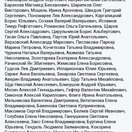
Барахоев Магомед Бекханович, Шарипков Олег
Викторович, Мошель Ирина Ароновна, Шведов Григорий
Сергеевич, Пономарев Лев Александрович, Каргалицкий
Борис Юльевич, Созаев Валерий Валерьевич, Исламов
Тимур Рифгатович, Романова Ольга Евгеньевна, Щаров
Сергей Алексадрович, Цирульников Борис Альбертович,
Гасан Ольга Павловна, Паутов Юрий Анатольевич,
Верховский Александр Маркович, Пислакова-Паркер
Марина Петровна, Кочеткова Татьяна Владимировна,
Чуркина Наталья Валерьевна, Акимова Татьяна
Николаевна, Золотарева Екатерина Александровна,
Рачинский Ян Збигневич, Жемкова Елена Борисовна,
Гудков Лев Дмитриевич, Илларионова Юлия Юрьевна,
Саранг Анна Васильевна, Захарова Светлана Сергеевна,
Аверин Владимир Анатольевич, Щур Татьяна Михайловна,
Щур Николай Алексеевич, Блинушов Андрей Юрьевич,
Мосин Алексей Геннадьевич, Гефтер Валентин Михайлович,
Симонов Алексей Кириллович, Флиге Ирина Анатольевна,
Мельникова Валентина Дмитриевна, Вититинова Елена
Владимировна, Баженова Светлана Куприяновна,
Максимов Сергей Владимирович, Беляев Сергей Иванович,
Голубева Елена Николаевна, Ганнушкина Светлана
Алексеевна, Закс Елена Владимировна, Буртина Елена
Юрьевна, Гендель Людмила Залмановна, Кокорина