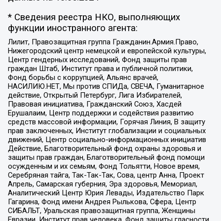
* Сведения реестра НКО, выполняющих
функции иностранного агента:
Лилит, Правозащитная группа Гражданин.Армия.Право,
Нижегородский центр немецкой и европейской культуры,
Центр гендерных исследований, Фонд защиты прав
граждан Штаб, Институт права и публичной политики,
Фонд борьбы с коррупцией, Альянс врачей,
НАСИЛИЮ.НЕТ, Мы против СПИДа, СВЕЧА, Гуманитарное
действие, Открытый Петербург, Лига Избирателей,
Правовая инициатива, Гражданский Союз, Хасдей
Ерушалаим, Центр поддержки и содействия развитию
средств массовой информации, Горячая Линия, В защиту
прав заключенных, Институт глобализации и социальных
движений, Центр социально-информационных инициатив
Действие, Благотворительный фонд охраны здоровья и
защиты прав граждан, Благотворительный фонд помощи
осужденным и их семьям, Фонд Тольятти, Новое время,
Серебряная тайга, Так-Так-Так, Сова, центр Анна, Проект
Апрель, Самарская губерния, Эра здоровья, Мемориал,
Аналитический Центр Юрия Левады, Издательство Парк
Гагарина, Фонд имени Андрея Рылькова, Сфера, Центр
СИБАЛЬТ, Уральская правозащитная группа, Женщины
Евразии, Институт прав человека, Фонд защиты гласности,