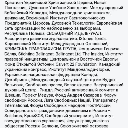
Христиан Украинской Христианской Церкви, Новое
Поколение, Духовное Учебное Заведение Международный
Библейский Колледж, Международное христианское
движение, Всемирный Институт Саентологических
Предприятий, Церковь Духовной Технологии, Европейская
сеть организаций по наблюдению за выборами,
Республика Польша, СВОБОДНЫЙ ИДЕЛЬ-УРАЛ,
Ассоциация развития журналистики, IStories fonds,
Королевский Институт Международных Отношений,
КРИМСЬКА ПРАВОЗАХИСНА ГРУПА, Фонд имени Генриха
Бёлля, Stichting Bellingcat, Bellingcat Ltd, The Insider, Институт
правовой инициативы Центральной и Восточной Европы,
Фонд Открытой Эстонии, Calvert 22 Foundation, Канадский
украинский конгресс, Институт Макдональда-Лорье,
Украинская национальная федерация Канады,
Декабристы, Международный научный центр им Вудро
Вильсона, Свободная пресса, Возрождение, Всеукраинский
духовный центр , Риддл, Русский антивоенный комитет в
Швеции, Проект Медуза, Фонд Андрея Сахарова, Форум
свободной России, Лига Свободных Наций, Transparеncy
International, Форум Свободных Народов ПостРоссии,
Солидарность с гражданским движением в России –
Solidarus, КрымSOS, Свободный университет, Институт
государственного управления, Форум гражданского
общества Россия, Беллона, Союз жителей островов