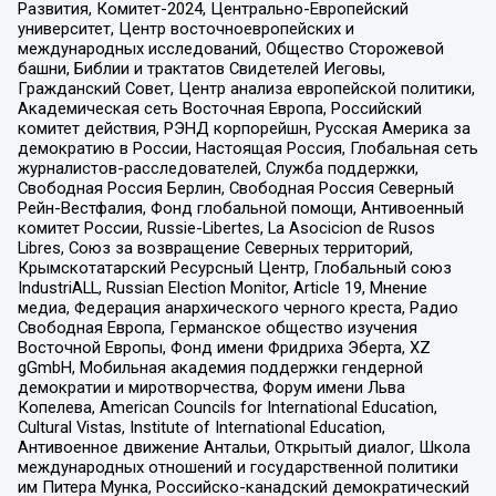
Развития, Комитет-2024, Центрально-Европейский
университет, Центр восточноевропейских и
международных исследований, Общество Сторожевой
башни, Библии и трактатов Свидетелей Иеговы,
Гражданский Совет, Центр анализа европейской политики,
Академическая сеть Восточная Европа, Российский
комитет действия, РЭНД корпорейшн, Русская Америка за
демократию в России, Настоящая Россия, Глобальная сеть
журналистов-расследователей, Служба поддержки,
Свободная Россия Берлин, Свободная Россия Северный
Рейн-Вестфалия, Фонд глобальной помощи, Антивоенный
комитет России, Russie-Libertes, La Asocicion de Rusos
Libres, Союз за возвращение Северных территорий,
Крымскотатарский Ресурсный Центр, Глобальный союз
IndustriALL, Russian Election Monitor, Article 19, Мнение
медиа, Федерация анархического черного креста, Радио
Свободная Европа, Германское общество изучения
Восточной Европы, Фонд имени Фридриха Эберта, XZ
gGmbH, Мобильная академия поддержки гендерной
демократии и миротворчества, Форум имени Льва
Копелева, American Councils for International Education,
Cultural Vistas, Institute of International Education,
Антивоенное движение Антальи, Открытый диалог, Школа
международных отношений и государственной политики
им Питера Мунка, Российско-канадский демократический