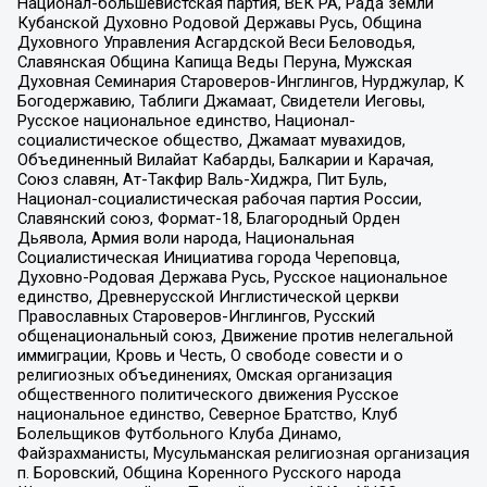
Национал-большевистская партия, ВЕК РА, Рада земли
Кубанской Духовно Родовой Державы Русь, Община
Духовного Управления Асгардской Веси Беловодья,
Славянская Община Капища Веды Перуна, Мужская
Духовная Семинария Староверов-Инглингов, Нурджулар, К
Богодержавию, Таблиги Джамаат, Свидетели Иеговы,
Русское национальное единство, Национал-
социалистическое общество, Джамаат мувахидов,
Объединенный Вилайат Кабарды, Балкарии и Карачая,
Союз славян, Ат-Такфир Валь-Хиджра, Пит Буль,
Национал-социалистическая рабочая партия России,
Славянский союз, Формат-18, Благородный Орден
Дьявола, Армия воли народа, Национальная
Социалистическая Инициатива города Череповца,
Духовно-Родовая Держава Русь, Русское национальное
единство, Древнерусской Инглистической церкви
Православных Староверов-Инглингов, Русский
общенациональный союз, Движение против нелегальной
иммиграции, Кровь и Честь, О свободе совести и о
религиозных объединениях, Омская организация
общественного политического движения Русское
национальное единство, Северное Братство, Клуб
Болельщиков Футбольного Клуба Динамо,
Файзрахманисты, Мусульманская религиозная организация
п. Боровский, Община Коренного Русского народа