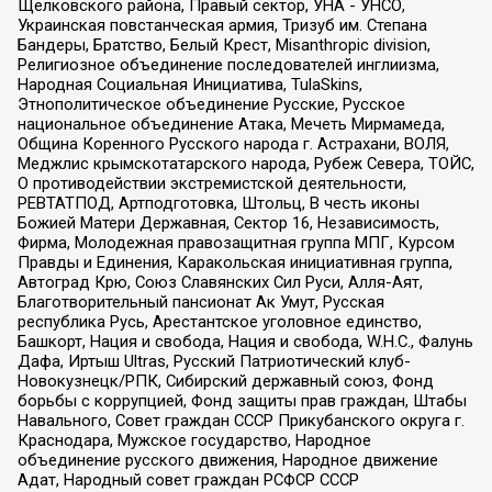
Щелковского района, Правый сектор, УНА - УНСО,
Украинская повстанческая армия, Тризуб им. Степана
Бандеры, Братство, Белый Крест, Misanthropic division,
Религиозное объединение последователей инглиизма,
Народная Социальная Инициатива, TulaSkins,
Этнополитическое объединение Русские, Русское
национальное объединение Атака, Мечеть Мирмамеда,
Община Коренного Русского народа г. Астрахани, ВОЛЯ,
Меджлис крымскотатарского народа, Рубеж Севера, ТОЙС,
О противодействии экстремистской деятельности,
РЕВТАТПОД, Артподготовка, Штольц, В честь иконы
Божией Матери Державная, Сектор 16, Независимость,
Фирма, Молодежная правозащитная группа МПГ, Курсом
Правды и Единения, Каракольская инициативная группа,
Автоград Крю, Союз Славянских Сил Руси, Алля-Аят,
Благотворительный пансионат Ак Умут, Русская
республика Русь, Арестантское уголовное единство,
Башкорт, Нация и свобода, Нация и свобода, W.H.С., Фалунь
Дафа, Иртыш Ultras, Русский Патриотический клуб-
Новокузнецк/РПК, Сибирский державный союз, Фонд
борьбы с коррупцией, Фонд защиты прав граждан, Штабы
Навального, Совет граждан СССР Прикубанского округа г.
Краснодара, Мужское государство, Народное
объединение русского движения, Народное движение
Адат, Народный совет граждан РСФСР СССР