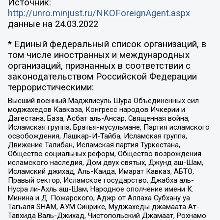
Источник:
http://unro.minjust.ru/NKOForeignAgent.aspx
данные на
24.03.2022
* Единый федеральный список организаций, в
том числе иностранных и международных
организаций, признанных в соответствии с
законодательством Российской Федерации
террористическими:
Высший военный Маджлисуль Шура Объединенных сил
моджахедов Кавказа, Конгресс народов Ичкерии и
Дагестана, База, Асбат аль-Ансар, Священная война,
Исламская группа, Братья-мусульмане, Партия исламского
освобождения, Лашкар-И-Тайба, Исламская группа,
Движение Талибан, Исламская партия Туркестана,
Общество социальных реформ, Общество возрождения
исламского наследия, Дом двух святых, Джунд аш-Шам,
Исламский джихад, Аль-Каида, Имарат Кавказ, АБТО,
Правый сектор, Исламское государство, Джабха аль-
Нусра ли-Ахль аш-Шам, Народное ополчение имени К.
Минина и Д. Пожарского, Аджр от Аллаха Субхану уа
Тагьаля SHAM, АУМ Синрике, Муджахеды джамаата Ат-
Тавхида Валь-Джихад, Чистопольский Джамаат, Рохнамо