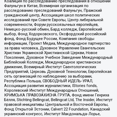
Коалиция по расследованию преследования в отношении
Фалуньгун в Китае, Всемирная организация по
расследованию преследований Фалуньгун, Пражский
гражданский центр, Ассоциация школ политических
исследований при Совете Европы, Центр либеральной
современности, Форум русскоязычных европейцев,
Немецко-русский обмен, Бард колледж, Европейский
выбор, Фонд Ходорковского, Оксфордский российский
фонд, Фонд Будущее России, Компания свободы
информации, Проект Медиа, Международное партнерство
за права человека, Духовное Управление Евангельских
Христиан Украинской Христианской Церкви, Новое
Поколение, Духовное Учебное Заведение Международный
Библейский Колледж, Международное христианское
движение, Всемирный Институт Саентологических
Предприятий, Церковь Духовной Технологии, Европейская
сеть организаций по наблюдению за выборами,
Республика Польша, СВОБОДНЫЙ ИДЕЛЬ-УРАЛ,
Ассоциация развития журналистики, IStories fonds,
Королевский Институт Международных Отношений,
КРИМСЬКА ПРАВОЗАХИСНА ГРУПА, Фонд имени Генриха
Бёлля, Stichting Bellingcat, Bellingcat Ltd, The Insider, Институт
правовой инициативы Центральной и Восточной Европы,
Фонд Открытой Эстонии, Calvert 22 Foundation, Канадский
украинский конгресс, Институт Макдональда-Лорье,