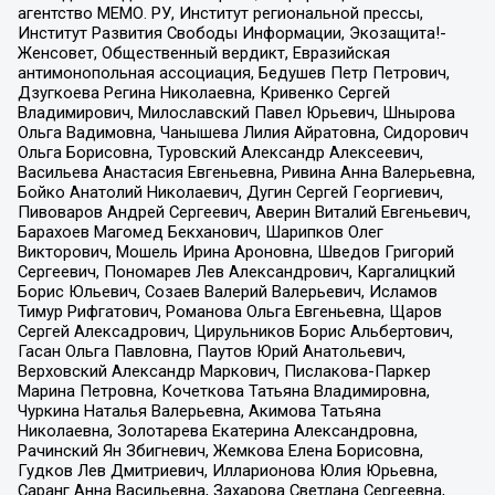
агентство МЕМО. РУ, Институт региональной прессы,
Институт Развития Свободы Информации, Экозащита!-
Женсовет, Общественный вердикт, Евразийская
антимонопольная ассоциация, Бедушев Петр Петрович,
Дзугкоева Регина Николаевна, Кривенко Сергей
Владимирович, Милославский Павел Юрьевич, Шнырова
Ольга Вадимовна, Чанышева Лилия Айратовна, Сидорович
Ольга Борисовна, Туровский Александр Алексеевич,
Васильева Анастасия Евгеньевна, Ривина Анна Валерьевна,
Бойко Анатолий Николаевич, Дугин Сергей Георгиевич,
Пивоваров Андрей Сергеевич, Аверин Виталий Евгеньевич,
Барахоев Магомед Бекханович, Шарипков Олег
Викторович, Мошель Ирина Ароновна, Шведов Григорий
Сергеевич, Пономарев Лев Александрович, Каргалицкий
Борис Юльевич, Созаев Валерий Валерьевич, Исламов
Тимур Рифгатович, Романова Ольга Евгеньевна, Щаров
Сергей Алексадрович, Цирульников Борис Альбертович,
Гасан Ольга Павловна, Паутов Юрий Анатольевич,
Верховский Александр Маркович, Пислакова-Паркер
Марина Петровна, Кочеткова Татьяна Владимировна,
Чуркина Наталья Валерьевна, Акимова Татьяна
Николаевна, Золотарева Екатерина Александровна,
Рачинский Ян Збигневич, Жемкова Елена Борисовна,
Гудков Лев Дмитриевич, Илларионова Юлия Юрьевна,
Саранг Анна Васильевна, Захарова Светлана Сергеевна,