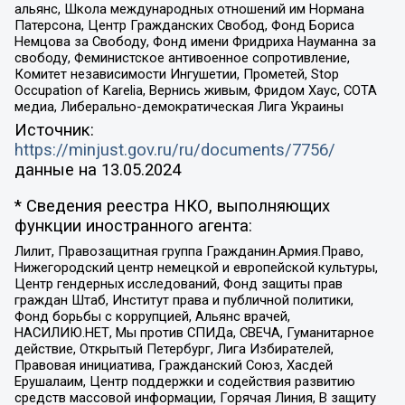
альянс, Школа международных отношений им Нормана
Патерсона, Центр Гражданских Свобод, Фонд Бориса
Немцова за Свободу, Фонд имени Фридриха Науманна за
свободу, Феминистское антивоенное сопротивление,
Комитет независимости Ингушетии, Прометей, Stop
Occupation of Karelia, Вернись живым, Фридом Хаус, СОТА
медиа, Либерально-демократическая Лига Украины
Источник:
https://minjust.gov.ru/ru/documents/7756/
данные на
13.05.2024
* Сведения реестра НКО, выполняющих
функции иностранного агента:
Лилит, Правозащитная группа Гражданин.Армия.Право,
Нижегородский центр немецкой и европейской культуры,
Центр гендерных исследований, Фонд защиты прав
граждан Штаб, Институт права и публичной политики,
Фонд борьбы с коррупцией, Альянс врачей,
НАСИЛИЮ.НЕТ, Мы против СПИДа, СВЕЧА, Гуманитарное
действие, Открытый Петербург, Лига Избирателей,
Правовая инициатива, Гражданский Союз, Хасдей
Ерушалаим, Центр поддержки и содействия развитию
средств массовой информации, Горячая Линия, В защиту