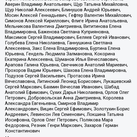
Аверин Владимир Анатольевич, Щур Татьяна Михайловна,
Щур Николай Алексеевич, Блинушов Андрей Юрьевич,
Мосин Алексей Геннадьевич, Гефтер Валентин Михайлович,
Симонов Алексей Кириллович, Флиге Ирина Анатольевна,
Мельникова Валентина Дмитриевна, Вититинова Елена
Владимировна, Баженова Светлана Куприяновна,
Максимов Сергей Владимирович, Беляев Сергей Иванович,
Голубева Елена Николаевна, Ганнушкина Светлана
Алексеевна, Закс Елена Владимировна, Буртина Елена
Юрьевна, Гендель Людмила Залмановна, Кокорина
Екатерина Алексеевна, Шуманов Илья Вячеславович,
Арапова Галина Юрьевна, Свечников Анатолий Мариевич,
Прохоров Вадим Юрьевич, Шахова Елена Владимировна,
Подузов Сергей Васильевич, Протасова Ирина
Вячеславовна, Литинский Леонид Борисович, Лукашевский
Сергей Маркович, Бахмин Вячеслав Иванович, Шабад
Анатолий Ефимович, Сухих Дарья Николаевна, Орлов Олег
Петрович, Добровольская Анна Дмитриевна, Королева
Александра Евгеньевна, Смирнов Владимир
Александрович, Вицин Сергей Ефимович, Золотухин Борис
Андреевич, Левинсон Лев Семенович, Локшина Татьяна
Иосифовна, Орлов Олег Петрович, Полякова Мара
Федоровна, Резник Генри Маркович, Захаров Герман
Константинович