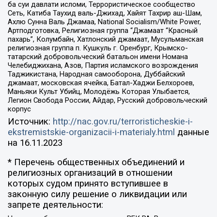
ба суи давлати исломи, Террористическое сообщество
Сеть, Катиба Таухид валь-Джихад, Хайят Тахрир аш-Шам,
Ахлю Сунна Валь Джамаа, National Socialism/White Power,
Артподготовка, Религиозная группа “Джамаат “Красный
пахарь”, Колумбайн, Хатлонский джамаат, Мусульманская
религиозная группа п. Кушкуль г. Оренбург, Крымско-
татарский добровольческий батальон имени Номана
Челебиджихана, Азов, Партия исламского возрождения
Таджикистана, Народная самооборона, Дуббайский
джамаат, московская ячейка, Батал-Хаджи Белхороев,
Маньяки Культ Убийц, Молодёжь Которая Улыбается,
Легион Свобода России, Айдар, Русский добровольческий
корпус
Источник:
http://nac.gov.ru/terroristicheskie-i-
ekstremistskie-organizacii-i-materialy.html
данные
на
16.11.2023
* Перечень общественных объединений и
религиозных организаций в отношении
которых судом принято вступившее в
законную силу решение о ликвидации или
запрете деятельности: