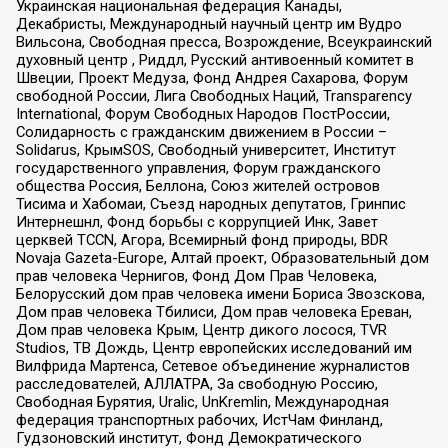
Украинская национальная федерация Канады,
Декабристы, Международный научный центр им Вудро
Вильсона, Свободная пресса, Возрождение, Всеукраинский
духовный центр , Риддл, Русский антивоенный комитет в
Швеции, Проект Медуза, Фонд Андрея Сахарова, Форум
свободной России, Лига Свободных Наций, Transparеncy
International, Форум Свободных Народов ПостРоссии,
Солидарность с гражданским движением в России –
Solidarus, КрымSOS, Свободный университет, Институт
государственного управления, Форум гражданского
общества Россия, Беллона, Союз жителей островов
Тисима и Хабомаи, Съезд народных депутатов, Гринпис
Интернешнл, Фонд борьбы с коррупцией Инк, Завет
церквей TCCN, Агора, Всемирный фонд природы, BDR
Novaja Gazeta-Europe, Алтай проект, Образовательный дом
прав человека Чернигов, Фонд Дом Прав Человека,
Белорусский дом прав человека имени Бориса Звозскова,
Дом прав человека Тбилиси, Дом прав человека Ереван,
Дом прав человека Крым, Центр дикого лосося, TVR
Studios, ТВ Дождь, Центр европейских исследований им
Вилфрида Мартенса, Сетевое объединение журналистов
расследователей, АЛЛАТРА, За свободную Россию,
Свободная Бурятия, Uralic, UnKremlin, Международная
федерация транспортных рабочих, ИстЧам Финланд,
Гудзоновский институт, Фонд Демократического