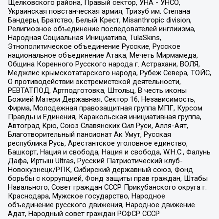
Щелковского района, Правый сектор, УНА - УНСО,
Украинская повстанческая армия, Тризуб им. Степана
Бандеры, Братство, Белый Крест, Misanthropic division,
Религиозное объединение последователей инглиизма,
Народная Социальная Инициатива, TulaSkins,
Этнополитическое объединение Русские, Русское
национальное объединение Атака, Мечеть Мирмамеда,
Община Коренного Русского народа г. Астрахани, ВОЛЯ,
Меджлис крымскотатарского народа, Рубеж Севера, ТОЙС,
О противодействии экстремистской деятельности,
РЕВТАТПОД, Артподготовка, Штольц, В честь иконы
Божией Матери Державная, Сектор 16, Независимость,
Фирма, Молодежная правозащитная группа МПГ, Курсом
Правды и Единения, Каракольская инициативная группа,
Автоград Крю, Союз Славянских Сил Руси, Алля-Аят,
Благотворительный пансионат Ак Умут, Русская
республика Русь, Арестантское уголовное единство,
Башкорт, Нация и свобода, Нация и свобода, W.H.С., Фалунь
Дафа, Иртыш Ultras, Русский Патриотический клуб-
Новокузнецк/РПК, Сибирский державный союз, Фонд
борьбы с коррупцией, Фонд защиты прав граждан, Штабы
Навального, Совет граждан СССР Прикубанского округа г.
Краснодара, Мужское государство, Народное
объединение русского движения, Народное движение
Адат, Народный совет граждан РСФСР СССР