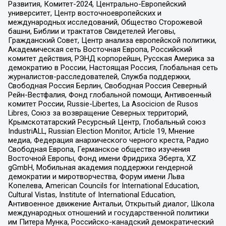
Развития, Комитет-2024, Центрально-Европейский
университет, Центр восточноевропейских и
международных исследований, Общество Сторожевой
башни, Библии и трактатов Свидетелей Иеговы,
Гражданский Совет, Центр анализа европейской политики,
Академическая сеть Восточная Европа, Российский
комитет действия, РЭНД корпорейшн, Русская Америка за
демократию в России, Настоящая Россия, Глобальная сеть
журналистов-расследователей, Служба поддержки,
Свободная Россия Берлин, Свободная Россия Северный
Рейн-Вестфалия, Фонд глобальной помощи, Антивоенный
комитет России, Russie-Libertes, La Asocicion de Rusos
Libres, Союз за возвращение Северных территорий,
Крымскотатарский Ресурсный Центр, Глобальный союз
IndustriALL, Russian Election Monitor, Article 19, Мнение
медиа, Федерация анархического черного креста, Радио
Свободная Европа, Германское общество изучения
Восточной Европы, Фонд имени Фридриха Эберта, XZ
gGmbH, Мобильная академия поддержки гендерной
демократии и миротворчества, Форум имени Льва
Копелева, American Councils for International Education,
Cultural Vistas, Institute of International Education,
Антивоенное движение Антальи, Открытый диалог, Школа
международных отношений и государственной политики
им Питера Мунка, Российско-канадский демократический