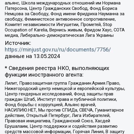
альянс, Школа международных отношений им Нормана
Патерсона, Центр Гражданских Свобод, Фонд Бориса
Немцова за Свободу, Фонд имени Фридриха Науманна за
свободу, Феминистское антивоенное сопротивление,
Комитет независимости Ингушетии, Прометей, Stop
Occupation of Karelia, Вернись живым, Фридом Хаус, СОТА
медиа, Либерально-демократическая Лига Украины
Источник:
https://minjust.gov.ru/ru/documents/7756/
данные на
13.05.2024
* Сведения реестра НКО, выполняющих
функции иностранного агента:
Лилит, Правозащитная группа Гражданин.Армия.Право,
Нижегородский центр немецкой и европейской культуры,
Центр гендерных исследований, Фонд защиты прав
граждан Штаб, Институт права и публичной политики,
Фонд борьбы с коррупцией, Альянс врачей,
НАСИЛИЮ.НЕТ, Мы против СПИДа, СВЕЧА, Гуманитарное
действие, Открытый Петербург, Лига Избирателей,
Правовая инициатива, Гражданский Союз, Хасдей
Ерушалаим, Центр поддержки и содействия развитию
средств массовой информации, Горячая Линия, В защиту