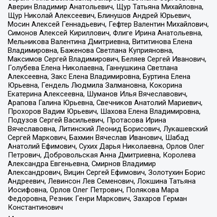
Аверин Владимир Анатольевич, Щур Татьяна Михайловна,
Щур Николай Алексеевич, Блинушов Андрей Юрьевич,
Мосин Алексей Геннадьевич, Гефтер Валентин Михайлович,
Симонов Алексей Кириллович, Флиге Ирина Анатольевна,
Мельникова Валентина Дмитриевна, Вититинова Елена
Владимировна, Баженова Светлана Куприяновна,
Максимов Сергей Владимирович, Беляев Сергей Иванович,
Голубева Елена Николаевна, Ганнушкина Светлана
Алексеевна, Закс Елена Владимировна, Буртина Елена
Юрьевна, Гендель Людмила Залмановна, Кокорина
Екатерина Алексеевна, Шуманов Илья Вячеславович,
Арапова Галина Юрьевна, Свечников Анатолий Мариевич,
Прохоров Вадим Юрьевич, Шахова Елена Владимировна,
Подузов Сергей Васильевич, Протасова Ирина
Вячеславовна, Литинский Леонид Борисович, Лукашевский
Сергей Маркович, Бахмин Вячеслав Иванович, Шабад
Анатолий Ефимович, Сухих Дарья Николаевна, Орлов Олег
Петрович, Добровольская Анна Дмитриевна, Королева
Александра Евгеньевна, Смирнов Владимир
Александрович, Вицин Сергей Ефимович, Золотухин Борис
Андреевич, Левинсон Лев Семенович, Локшина Татьяна
Иосифовна, Орлов Олег Петрович, Полякова Мара
Федоровна, Резник Генри Маркович, Захаров Герман
Константинович