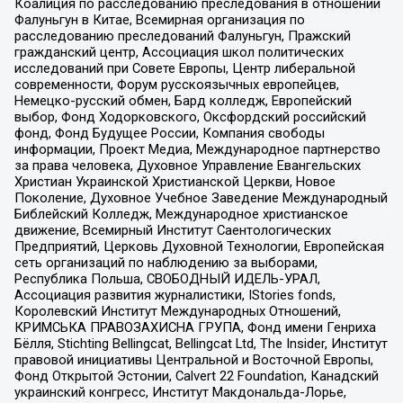
Коалиция по расследованию преследования в отношении
Фалуньгун в Китае, Всемирная организация по
расследованию преследований Фалуньгун, Пражский
гражданский центр, Ассоциация школ политических
исследований при Совете Европы, Центр либеральной
современности, Форум русскоязычных европейцев,
Немецко-русский обмен, Бард колледж, Европейский
выбор, Фонд Ходорковского, Оксфордский российский
фонд, Фонд Будущее России, Компания свободы
информации, Проект Медиа, Международное партнерство
за права человека, Духовное Управление Евангельских
Христиан Украинской Христианской Церкви, Новое
Поколение, Духовное Учебное Заведение Международный
Библейский Колледж, Международное христианское
движение, Всемирный Институт Саентологических
Предприятий, Церковь Духовной Технологии, Европейская
сеть организаций по наблюдению за выборами,
Республика Польша, СВОБОДНЫЙ ИДЕЛЬ-УРАЛ,
Ассоциация развития журналистики, IStories fonds,
Королевский Институт Международных Отношений,
КРИМСЬКА ПРАВОЗАХИСНА ГРУПА, Фонд имени Генриха
Бёлля, Stichting Bellingcat, Bellingcat Ltd, The Insider, Институт
правовой инициативы Центральной и Восточной Европы,
Фонд Открытой Эстонии, Calvert 22 Foundation, Канадский
украинский конгресс, Институт Макдональда-Лорье,