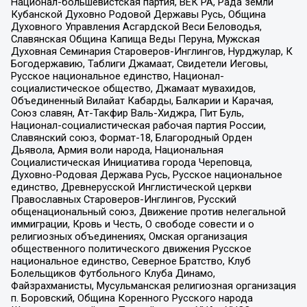
Национал-большевистская партия, ВЕК РА, Рада земли
Кубанской Духовно Родовой Державы Русь, Община
Духовного Управления Асгардской Веси Беловодья,
Славянская Община Капища Веды Перуна, Мужская
Духовная Семинария Староверов-Инглингов, Нурджулар, К
Богодержавию, Таблиги Джамаат, Свидетели Иеговы,
Русское национальное единство, Национал-
социалистическое общество, Джамаат мувахидов,
Объединенный Вилайат Кабарды, Балкарии и Карачая,
Союз славян, Ат-Такфир Валь-Хиджра, Пит Буль,
Национал-социалистическая рабочая партия России,
Славянский союз, Формат-18, Благородный Орден
Дьявола, Армия воли народа, Национальная
Социалистическая Инициатива города Череповца,
Духовно-Родовая Держава Русь, Русское национальное
единство, Древнерусской Инглистической церкви
Православных Староверов-Инглингов, Русский
общенациональный союз, Движение против нелегальной
иммиграции, Кровь и Честь, О свободе совести и о
религиозных объединениях, Омская организация
общественного политического движения Русское
национальное единство, Северное Братство, Клуб
Болельщиков Футбольного Клуба Динамо,
Файзрахманисты, Мусульманская религиозная организация
п. Боровский, Община Коренного Русского народа