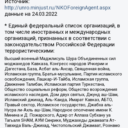
Источник:
http://unro.minjust.ru/NKOForeignAgent.aspx
данные на
24.03.2022
* Единый федеральный список организаций, в
том числе иностранных и международных
организаций, признанных в соответствии с
законодательством Российской Федерации
террористическими:
Высший военный Маджлисуль Шура Объединенных сил
моджахедов Кавказа, Конгресс народов Ичкерии и
Дагестана, База, Асбат аль-Ансар, Священная война,
Исламская группа, Братья-мусульмане, Партия исламского
освобождения, Лашкар-И-Тайба, Исламская группа,
Движение Талибан, Исламская партия Туркестана,
Общество социальных реформ, Общество возрождения
исламского наследия, Дом двух святых, Джунд аш-Шам,
Исламский джихад, Аль-Каида, Имарат Кавказ, АБТО,
Правый сектор, Исламское государство, Джабха аль-
Нусра ли-Ахль аш-Шам, Народное ополчение имени К.
Минина и Д. Пожарского, Аджр от Аллаха Субхану уа
Тагьаля SHAM, АУМ Синрике, Муджахеды джамаата Ат-
Тавхида Валь-Джихад, Чистопольский Джамаат, Рохнамо