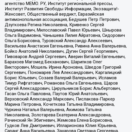
агентство МЕМО. РУ, Институт региональной прессы,
Институт Развития Свободы Информации, Экозащита!-
Женсовет, Общественный вердикт, Евразийская
антимонопольная ассоциация, Бедушев Петр Петрович,
Дзугкоева Регина Николаевна, Кривенко Сергей
Владимирович, Милославский Павел Юрьевич, Шнырова
Ольга Вадимовна, Чанышева Лилия Айратовна, Сидорович
Ольга Борисовна, Туровский Александр Алексеевич,
Васильева Анастасия Евгеньевна, Ривина Анна Валерьевна,
Бойко Анатолий Николаевич, Дугин Сергей Георгиевич,
Пивоваров Андрей Сергеевич, Аверин Виталий Евгеньевич,
Барахоев Магомед Бекханович, Шарипков Олег
Викторович, Мошель Ирина Ароновна, Шведов Григорий
Сергеевич, Пономарев Лев Александрович, Каргалицкий
Борис Юльевич, Созаев Валерий Валерьевич, Исламов
Тимур Рифгатович, Романова Ольга Евгеньевна, Щаров
Сергей Алексадрович, Цирульников Борис Альбертович,
Гасан Ольга Павловна, Паутов Юрий Анатольевич,
Верховский Александр Маркович, Пислакова-Паркер
Марина Петровна, Кочеткова Татьяна Владимировна,
Чуркина Наталья Валерьевна, Акимова Татьяна
Николаевна, Золотарева Екатерина Александровна,
Рачинский Ян Збигневич, Жемкова Елена Борисовна,
Гудков Лев Дмитриевич, Илларионова Юлия Юрьевна,
Саранг Анна Васильевна, Захарова Светлана Сергеевна,