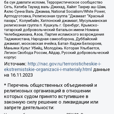
ба суи давлати исломи, Террористическое сообщество
Сеть, Катиба Таухид валь-Джихад, Хайят Тахрир аш-Шам,
Ахлю Сунна Валь Джамаа, National Socialism/White Power,
Артподготовка, Религиозная группа “Джамаат “Красный
пахарь”, Колумбайн, Хатлонский джамаат, Мусульманская
религиозная группа п. Кушкуль г. Оренбург, Крымско-
татарский добровольческий батальон имени Номана
Челебиджихана, Азов, Партия исламского возрождения
Таджикистана, Народная самооборона, Дуббайский
джамаат, московская ячейка, Батал-Хаджи Белхороев,
Маньяки Культ Убийц, Молодёжь Которая Улыбается,
Легион Свобода России, Айдар, Русский добровольческий
корпус
Источник:
http://nac.gov.ru/terroristicheskie-i-
ekstremistskie-organizacii-i-materialy.html
данные
на
16.11.2023
* Перечень общественных объединений и
религиозных организаций в отношении
которых судом принято вступившее в
законную силу решение о ликвидации или
запрете деятельности: