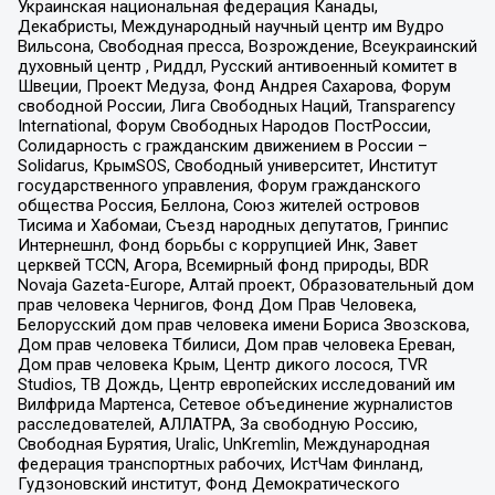
Украинская национальная федерация Канады,
Декабристы, Международный научный центр им Вудро
Вильсона, Свободная пресса, Возрождение, Всеукраинский
духовный центр , Риддл, Русский антивоенный комитет в
Швеции, Проект Медуза, Фонд Андрея Сахарова, Форум
свободной России, Лига Свободных Наций, Transparеncy
International, Форум Свободных Народов ПостРоссии,
Солидарность с гражданским движением в России –
Solidarus, КрымSOS, Свободный университет, Институт
государственного управления, Форум гражданского
общества Россия, Беллона, Союз жителей островов
Тисима и Хабомаи, Съезд народных депутатов, Гринпис
Интернешнл, Фонд борьбы с коррупцией Инк, Завет
церквей TCCN, Агора, Всемирный фонд природы, BDR
Novaja Gazeta-Europe, Алтай проект, Образовательный дом
прав человека Чернигов, Фонд Дом Прав Человека,
Белорусский дом прав человека имени Бориса Звозскова,
Дом прав человека Тбилиси, Дом прав человека Ереван,
Дом прав человека Крым, Центр дикого лосося, TVR
Studios, ТВ Дождь, Центр европейских исследований им
Вилфрида Мартенса, Сетевое объединение журналистов
расследователей, АЛЛАТРА, За свободную Россию,
Свободная Бурятия, Uralic, UnKremlin, Международная
федерация транспортных рабочих, ИстЧам Финланд,
Гудзоновский институт, Фонд Демократического