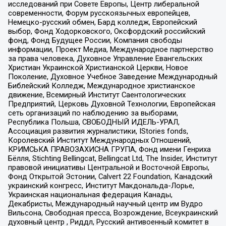
исследований при Совете Европы, Центр либеральной
современности, Форум русскоязычных европейцев,
Немецко-русский обмен, Бард колледж, Европейский
выбор, Фонд Ходорковского, Оксфордский российский
фонд, Фонд Будущее России, Компания свободы
информации, Проект Медиа, Международное партнерство
за права человека, Духовное Управление Евангельских
Христиан Украинской Христианской Церкви, Новое
Поколение, Духовное Учебное Заведение Международный
Библейский Колледж, Международное христианское
движение, Всемирный Институт Саентологических
Предприятий, Церковь Духовной Технологии, Европейская
сеть организаций по наблюдению за выборами,
Республика Польша, СВОБОДНЫЙ ИДЕЛЬ-УРАЛ,
Ассоциация развития журналистики, IStories fonds,
Королевский Институт Международных Отношений,
КРИМСЬКА ПРАВОЗАХИСНА ГРУПА, Фонд имени Генриха
Бёлля, Stichting Bellingcat, Bellingcat Ltd, The Insider, Институт
правовой инициативы Центральной и Восточной Европы,
Фонд Открытой Эстонии, Calvert 22 Foundation, Канадский
украинский конгресс, Институт Макдональда-Лорье,
Украинская национальная федерация Канады,
Декабристы, Международный научный центр им Вудро
Вильсона, Свободная пресса, Возрождение, Всеукраинский
духовный центр , Риддл, Русский антивоенный комитет в