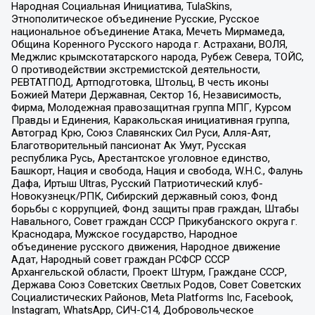
Народная Социальная Инициатива, TulaSkins,
Этнополитическое объединение Русские, Русское
национальное объединение Атака, Мечеть Мирмамеда,
Община Коренного Русского народа г. Астрахани, ВОЛЯ,
Меджлис крымскотатарского народа, Рубеж Севера, ТОЙС,
О противодействии экстремистской деятельности,
РЕВТАТПОД, Артподготовка, Штольц, В честь иконы
Божией Матери Державная, Сектор 16, Независимость,
Фирма, Молодежная правозащитная группа МПГ, Курсом
Правды и Единения, Каракольская инициативная группа,
Автоград Крю, Союз Славянских Сил Руси, Алля-Аят,
Благотворительный пансионат Ак Умут, Русская
республика Русь, Арестантское уголовное единство,
Башкорт, Нация и свобода, Нация и свобода, W.H.С., Фалунь
Дафа, Иртыш Ultras, Русский Патриотический клуб-
Новокузнецк/РПК, Сибирский державный союз, Фонд
борьбы с коррупцией, Фонд защиты прав граждан, Штабы
Навального, Совет граждан СССР Прикубанского округа г.
Краснодара, Мужское государство, Народное
объединение русского движения, Народное движение
Адат, Народный совет граждан РСФСР СССР
Архангельской области, Проект Штурм, Граждане СССР,
Держава Союз Советских Светлых Родов, Совет Советских
Социалистических Районов, Meta Platforms Inc, Facebook,
Instagram, WhatsApp, СИЧ-С14, Добровольческое