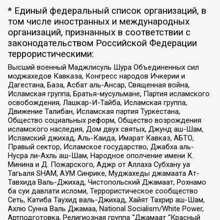
* Единый федеральный список организаций, в
том числе иностранных и международных
организаций, признанных в соответствии с
законодательством Российской Федерации
террористическими:
Высший военный Маджлисуль Шура Объединенных сил
моджахедов Кавказа, Конгресс народов Ичкерии и
Дагестана, База, Асбат аль-Ансар, Священная война,
Исламская группа, Братья-мусульмане, Партия исламского
освобождения, Лашкар-И-Тайба, Исламская группа,
Движение Талибан, Исламская партия Туркестана,
Общество социальных реформ, Общество возрождения
исламского наследия, Дом двух святых, Джунд аш-Шам,
Исламский джихад, Аль-Каида, Имарат Кавказ, АБТО,
Правый сектор, Исламское государство, Джабха аль-
Нусра ли-Ахль аш-Шам, Народное ополчение имени К.
Минина и Д. Пожарского, Аджр от Аллаха Субхану уа
Тагьаля SHAM, АУМ Синрике, Муджахеды джамаата Ат-
Тавхида Валь-Джихад, Чистопольский Джамаат, Рохнамо
ба суи давлати исломи, Террористическое сообщество
Сеть, Катиба Таухид валь-Джихад, Хайят Тахрир аш-Шам,
Ахлю Сунна Валь Джамаа, National Socialism/White Power,
Артподготовка, Религиозная группа “Джамаат “Красный