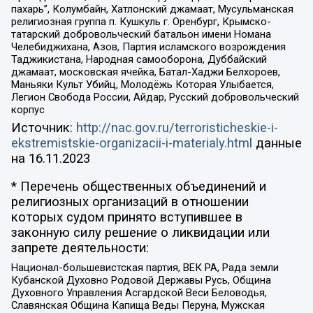
пахарь”, Колумбайн, Хатлонский джамаат, Мусульманская
религиозная группа п. Кушкуль г. Оренбург, Крымско-
татарский добровольческий батальон имени Номана
Челебиджихана, Азов, Партия исламского возрождения
Таджикистана, Народная самооборона, Дуббайский
джамаат, московская ячейка, Батал-Хаджи Белхороев,
Маньяки Культ Убийц, Молодёжь Которая Улыбается,
Легион Свобода России, Айдар, Русский добровольческий
корпус
Источник:
http://nac.gov.ru/terroristicheskie-i-
ekstremistskie-organizacii-i-materialy.html
данные
на
16.11.2023
* Перечень общественных объединений и
религиозных организаций в отношении
которых судом принято вступившее в
законную силу решение о ликвидации или
запрете деятельности:
Национал-большевистская партия, ВЕК РА, Рада земли
Кубанской Духовно Родовой Державы Русь, Община
Духовного Управления Асгардской Веси Беловодья,
Славянская Община Капища Веды Перуна, Мужская