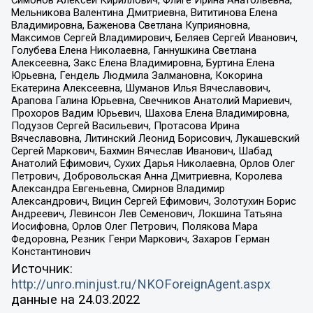
Мельникова Валентина Дмитриевна, Вититинова Елена
Владимировна, Баженова Светлана Куприяновна,
Максимов Сергей Владимирович, Беляев Сергей Иванович,
Голубева Елена Николаевна, Ганнушкина Светлана
Алексеевна, Закс Елена Владимировна, Буртина Елена
Юрьевна, Гендель Людмила Залмановна, Кокорина
Екатерина Алексеевна, Шуманов Илья Вячеславович,
Арапова Галина Юрьевна, Свечников Анатолий Мариевич,
Прохоров Вадим Юрьевич, Шахова Елена Владимировна,
Подузов Сергей Васильевич, Протасова Ирина
Вячеславовна, Литинский Леонид Борисович, Лукашевский
Сергей Маркович, Бахмин Вячеслав Иванович, Шабад
Анатолий Ефимович, Сухих Дарья Николаевна, Орлов Олег
Петрович, Добровольская Анна Дмитриевна, Королева
Александра Евгеньевна, Смирнов Владимир
Александрович, Вицин Сергей Ефимович, Золотухин Борис
Андреевич, Левинсон Лев Семенович, Локшина Татьяна
Иосифовна, Орлов Олег Петрович, Полякова Мара
Федоровна, Резник Генри Маркович, Захаров Герман
Константинович
Источник:
http://unro.minjust.ru/NKOForeignAgent.aspx
данные на
24.03.2022