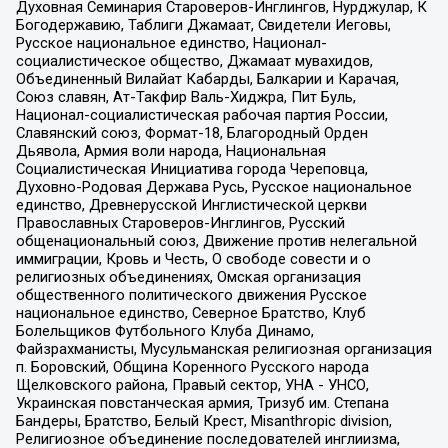
Духовная Семинария Староверов-Инглингов, Нурджулар, К
Богодержавию, Таблиги Джамаат, Свидетели Иеговы,
Русское национальное единство, Национал-
социалистическое общество, Джамаат мувахидов,
Объединенный Вилайат Кабарды, Балкарии и Карачая,
Союз славян, Ат-Такфир Валь-Хиджра, Пит Буль,
Национал-социалистическая рабочая партия России,
Славянский союз, Формат-18, Благородный Орден
Дьявола, Армия воли народа, Национальная
Социалистическая Инициатива города Череповца,
Духовно-Родовая Держава Русь, Русское национальное
единство, Древнерусской Инглистической церкви
Православных Староверов-Инглингов, Русский
общенациональный союз, Движение против нелегальной
иммиграции, Кровь и Честь, О свободе совести и о
религиозных объединениях, Омская организация
общественного политического движения Русское
национальное единство, Северное Братство, Клуб
Болельщиков Футбольного Клуба Динамо,
Файзрахманисты, Мусульманская религиозная организация
п. Боровский, Община Коренного Русского народа
Щелковского района, Правый сектор, УНА - УНСО,
Украинская повстанческая армия, Тризуб им. Степана
Бандеры, Братство, Белый Крест, Misanthropic division,
Религиозное объединение последователей инглиизма,