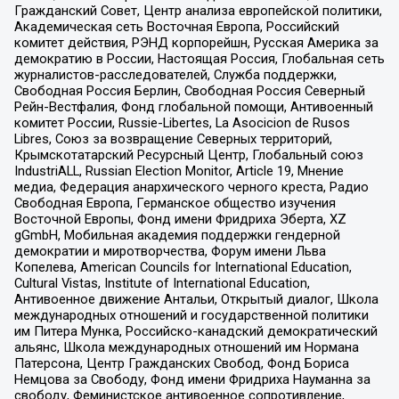
Гражданский Совет, Центр анализа европейской политики,
Академическая сеть Восточная Европа, Российский
комитет действия, РЭНД корпорейшн, Русская Америка за
демократию в России, Настоящая Россия, Глобальная сеть
журналистов-расследователей, Служба поддержки,
Свободная Россия Берлин, Свободная Россия Северный
Рейн-Вестфалия, Фонд глобальной помощи, Антивоенный
комитет России, Russie-Libertes, La Asocicion de Rusos
Libres, Союз за возвращение Северных территорий,
Крымскотатарский Ресурсный Центр, Глобальный союз
IndustriALL, Russian Election Monitor, Article 19, Мнение
медиа, Федерация анархического черного креста, Радио
Свободная Европа, Германское общество изучения
Восточной Европы, Фонд имени Фридриха Эберта, XZ
gGmbH, Мобильная академия поддержки гендерной
демократии и миротворчества, Форум имени Льва
Копелева, American Councils for International Education,
Cultural Vistas, Institute of International Education,
Антивоенное движение Антальи, Открытый диалог, Школа
международных отношений и государственной политики
им Питера Мунка, Российско-канадский демократический
альянс, Школа международных отношений им Нормана
Патерсона, Центр Гражданских Свобод, Фонд Бориса
Немцова за Свободу, Фонд имени Фридриха Науманна за
свободу, Феминистское антивоенное сопротивление,