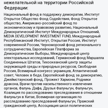
нежелательной на территории Российской
Федерации:
Национальный фонд в поддержку демократии, Институт
Открытое Общество Фонд Содействия, Фонд Открытое
общество, Американо-российский фонд по
экономическому и правовому развитию, Национальный
Демократический Институт Международных Отношений,
MEDIA DEVELOPMENT INVESTMENT FUND, Международный
Республиканский Институт, Открытая Россия, Институт
современной России, Черноморский фонд регионального
сотрудничества, Европейская Платформа за
Демократические Выборы, Международный центр
электоральных исследований, Германский фонд Маршалла
Соединенных Штатов, Тихоокеанский центр защиты
окружающей среды и природных ресурсов, Свободная
Россия, Всемирный конгресс украинцев, Атлантический
совет, Человек в беде, Европейский фонд за демократию,
Джеймстаунский фонд, Прожект Хармони, Родники
дракона, Врачи против насильственного извлечения
органов, Фалунь Дафа, Друзья Фалуньгун, Фалуньгун,
Коалиция по расследованию преследования в отношении
Фалуньгун в Китае, Всемирная организация по
расследованию преследований Фалуньгун, Пражский
гражданский центр, Ассоциация школ политических