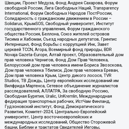
Швеции, Проект Медуза, Фонд Андрея Сахарова, Форум
свободной России, Лига Свободных Наций, Transparеncy
International, Форум Свободных Народов ПостРоссии,
Солидарность с гражданским движением в России –
Solidarus, КрымSOS, Свободный университет, Институт
государственного управления, Форум гражданского
общества Россия, Беллона, Союз жителей островов
Тисима и Хабомаи, Съезд народных депутатов, Гринпис
Интернешнл, Фонд борьбы с коррупцией Инк, Завет
церквей TCCN, Агора, Всемирный фонд природы, BDR
Novaja Gazeta-Europe, Алтай проект, Образовательный дом
прав человека Чернигов, Фонд Дом Прав Человека,
Белорусский дом прав человека имени Бориса Звозскова,
Дом прав человека Тбилиси, Дом прав человека Ереван,
Дом прав человека Крым, Центр дикого лосося, TVR
Studios, ТВ Дождь, Центр европейских исследований им
Вилфрида Мартенса, Сетевое объединение журналистов
расследователей, АЛЛАТРА, За свободную Россию,
Свободная Бурятия, Uralic, UnKremlin, Международная
федерация транспортных рабочих, ИстЧам Финланд,
Гудзоновский институт, Фонд Демократического
Развития, Комитет-2024, Центрально-Европейский
университет, Центр восточноевропейских и
международных исследований, Общество Сторожевой
башни, Библии и трактатов Свидетелей Иеговы,