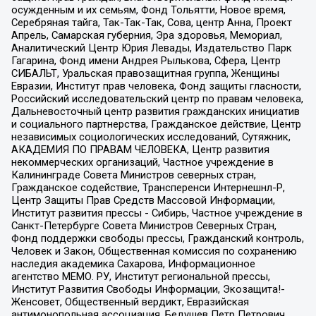
осужденным и их семьям, Фонд Тольятти, Новое время,
Серебряная тайга, Так-Так-Так, Сова, центр Анна, Проект
Апрель, Самарская губерния, Эра здоровья, Мемориал,
Аналитический Центр Юрия Левады, Издательство Парк
Гагарина, Фонд имени Андрея Рылькова, Сфера, Центр
СИБАЛЬТ, Уральская правозащитная группа, Женщины
Евразии, Институт прав человека, Фонд защиты гласности,
Российский исследовательский центр по правам человека,
Дальневосточный центр развития гражданских инициатив
и социального партнерства, Гражданское действие, Центр
независимых социологических исследований, Сутяжник,
АКАДЕМИЯ ПО ПРАВАМ ЧЕЛОВЕКА, Центр развития
некоммерческих организаций, Частное учреждение в
Калининграде Совета Министров северных стран,
Гражданское содействие, Трансперенси Интернешнл-Р,
Центр Защиты Прав Средств Массовой Информации,
Институт развития прессы - Сибирь, Частное учреждение в
Санкт-Петербурге Совета Министров Северных Стран,
Фонд поддержки свободы прессы, Гражданский контроль,
Человек и Закон, Общественная комиссия по сохранению
наследия академика Сахарова, Информационное
агентство МЕМО. РУ, Институт региональной прессы,
Институт Развития Свободы Информации, Экозащита!-
Женсовет, Общественный вердикт, Евразийская
антимонопольная ассоциация, Бедушев Петр Петрович,