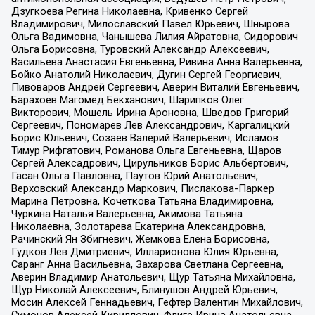
Дзугкоева Регина Николаевна, Кривенко Сергей
Владимирович, Милославский Павел Юрьевич, Шнырова
Ольга Вадимовна, Чанышева Лилия Айратовна, Сидорович
Ольга Борисовна, Туровский Александр Алексеевич,
Васильева Анастасия Евгеньевна, Ривина Анна Валерьевна,
Бойко Анатолий Николаевич, Дугин Сергей Георгиевич,
Пивоваров Андрей Сергеевич, Аверин Виталий Евгеньевич,
Барахоев Магомед Бекханович, Шарипков Олег
Викторович, Мошель Ирина Ароновна, Шведов Григорий
Сергеевич, Пономарев Лев Александрович, Каргалицкий
Борис Юльевич, Созаев Валерий Валерьевич, Исламов
Тимур Рифгатович, Романова Ольга Евгеньевна, Щаров
Сергей Алексадрович, Цирульников Борис Альбертович,
Гасан Ольга Павловна, Паутов Юрий Анатольевич,
Верховский Александр Маркович, Пислакова-Паркер
Марина Петровна, Кочеткова Татьяна Владимировна,
Чуркина Наталья Валерьевна, Акимова Татьяна
Николаевна, Золотарева Екатерина Александровна,
Рачинский Ян Збигневич, Жемкова Елена Борисовна,
Гудков Лев Дмитриевич, Илларионова Юлия Юрьевна,
Саранг Анна Васильевна, Захарова Светлана Сергеевна,
Аверин Владимир Анатольевич, Щур Татьяна Михайловна,
Щур Николай Алексеевич, Блинушов Андрей Юрьевич,
Мосин Алексей Геннадьевич, Гефтер Валентин Михайлович,
Симонов Алексей Кириллович, Флиге Ирина Анатольевна,