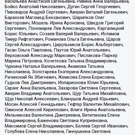
Васильева Анастасия Евгеньевна, Ривина Анна Валерьевна,
Бойко Анатолий Николаевич, Дугин Сергей Георгиевич,
Пивоваров Андрей Сергеевич, Аверин Виталий Евгеньевич,
Барахоев Магомед Бекханович, Шарипков Олег
Викторович, Мошель Ирина Ароновна, Шведов Григорий
Сергеевич, Пономарев Лев Александрович, Каргалицкий
Борис Юльевич, Созаев Валерий Валерьевич, Исламов
Тимур Рифгатович, Романова Ольга Евгеньевна, Щаров
Сергей Алексадрович, Цирульников Борис Альбертович,
Гасан Ольга Павловна, Паутов Юрий Анатольевич,
Верховский Александр Маркович, Пислакова-Паркер
Марина Петровна, Кочеткова Татьяна Владимировна,
Чуркина Наталья Валерьевна, Акимова Татьяна
Николаевна, Золотарева Екатерина Александровна,
Рачинский Ян Збигневич, Жемкова Елена Борисовна,
Гудков Лев Дмитриевич, Илларионова Юлия Юрьевна,
Саранг Анна Васильевна, Захарова Светлана Сергеевна,
Аверин Владимир Анатольевич, Щур Татьяна Михайловна,
Щур Николай Алексеевич, Блинушов Андрей Юрьевич,
Мосин Алексей Геннадьевич, Гефтер Валентин Михайлович,
Симонов Алексей Кириллович, Флиге Ирина Анатольевна,
Мельникова Валентина Дмитриевна, Вититинова Елена
Владимировна, Баженова Светлана Куприяновна,
Максимов Сергей Владимирович, Беляев Сергей Иванович,
Голубева Елена Николаевна, Ганнушкина Светлана