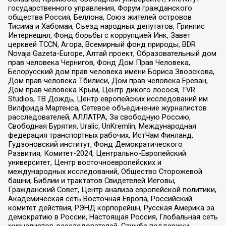
государственного управления, Форум гражданского
общества Россия, Беллона, Союз жителей островов
Тисима и Хабомаи, Съезд народных депутатов, Гринпис
Интернешнл, Фонд борьбы с коррупцией Инк, Завет
церквей TCCN, Агора, Всемирный фонд природы, BDR
Novaja Gazeta-Europe, Алтай проект, Образовательный дом
прав человека Чернигов, Фонд Дом Прав Человека,
Белорусский дом прав человека имени Бориса Звозскова,
Дом прав человека Тбилиси, Дом прав человека Ереван,
Дом прав человека Крым, Центр дикого лосося, TVR
Studios, ТВ Дождь, Центр европейских исследований им
Вилфрида Мартенса, Сетевое объединение журналистов
расследователей, АЛЛАТРА, За свободную Россию,
Свободная Бурятия, Uralic, UnKremlin, Международная
федерация транспортных рабочих, ИстЧам Финланд,
Гудзоновский институт, Фонд Демократического
Развития, Комитет-2024, Центрально-Европейский
университет, Центр восточноевропейских и
международных исследований, Общество Сторожевой
башни, Библии и трактатов Свидетелей Иеговы,
Гражданский Совет, Центр анализа европейской политики,
Академическая сеть Восточная Европа, Российский
комитет действия, РЭНД корпорейшн, Русская Америка за
демократию в России, Настоящая Россия, Глобальная сеть