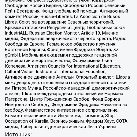
журналистов-расследователей, Служба поддержки,
Свободная Россия Берлин, Свободная Россия Северный
Рейн-Вестфалия, Фонд глобальной помощи, Антивоенный
комитет России, Russie-Libertes, La Asocicion de Rusos
Libres, Союз за возвращение Северных территорий,
Крымскотатарский Ресурсный Центр, Глобальный союз
IndustriALL, Russian Election Monitor, Article 19, Мнение
медиа, Федерация анархического черного креста, Радио
Свободная Европа, Германское общество изучения
Восточной Европы, Фонд имени Фридриха Эберта, XZ
gGmbH, Мобильная академия поддержки гендерной
демократии и миротворчества, Форум имени Льва
Копелева, American Councils for International Education,
Cultural Vistas, Institute of International Education,
Антивоенное движение Антальи, Открытый диалог, Школа
международных отношений и государственной политики
им Питера Мунка, Российско-канадский демократический
альянс, Школа международных отношений им Нормана
Патерсона, Центр Гражданских Свобод, Фонд Бориса
Немцова за Свободу, Фонд имени Фридриха Науманна за
свободу, Феминистское антивоенное сопротивление,
Комитет независимости Ингушетии, Прометей, Stop
Occupation of Karelia, Вернись живым, Фридом Хаус, СОТА
медиа, Либерально-демократическая Лига Украины
Источник: