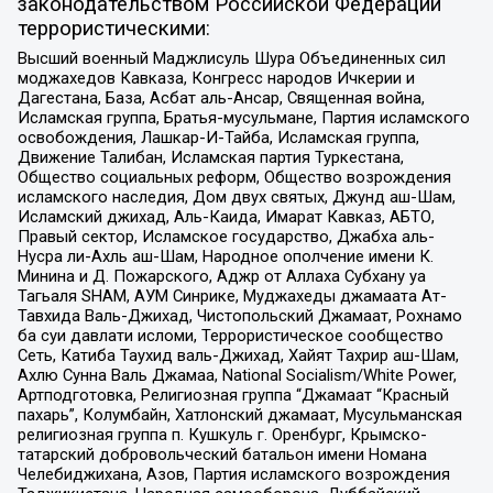
законодательством Российской Федерации
террористическими:
Высший военный Маджлисуль Шура Объединенных сил
моджахедов Кавказа, Конгресс народов Ичкерии и
Дагестана, База, Асбат аль-Ансар, Священная война,
Исламская группа, Братья-мусульмане, Партия исламского
освобождения, Лашкар-И-Тайба, Исламская группа,
Движение Талибан, Исламская партия Туркестана,
Общество социальных реформ, Общество возрождения
исламского наследия, Дом двух святых, Джунд аш-Шам,
Исламский джихад, Аль-Каида, Имарат Кавказ, АБТО,
Правый сектор, Исламское государство, Джабха аль-
Нусра ли-Ахль аш-Шам, Народное ополчение имени К.
Минина и Д. Пожарского, Аджр от Аллаха Субхану уа
Тагьаля SHAM, АУМ Синрике, Муджахеды джамаата Ат-
Тавхида Валь-Джихад, Чистопольский Джамаат, Рохнамо
ба суи давлати исломи, Террористическое сообщество
Сеть, Катиба Таухид валь-Джихад, Хайят Тахрир аш-Шам,
Ахлю Сунна Валь Джамаа, National Socialism/White Power,
Артподготовка, Религиозная группа “Джамаат “Красный
пахарь”, Колумбайн, Хатлонский джамаат, Мусульманская
религиозная группа п. Кушкуль г. Оренбург, Крымско-
татарский добровольческий батальон имени Номана
Челебиджихана, Азов, Партия исламского возрождения