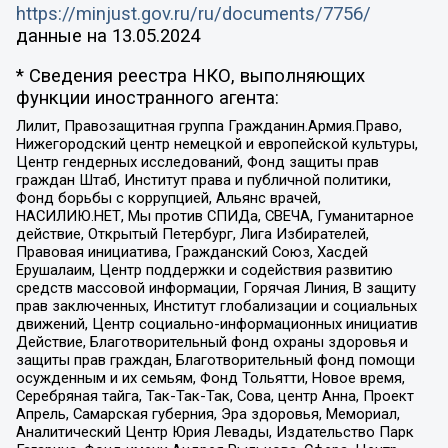
https://minjust.gov.ru/ru/documents/7756/
данные на
13.05.2024
* Сведения реестра НКО, выполняющих
функции иностранного агента:
Лилит, Правозащитная группа Гражданин.Армия.Право,
Нижегородский центр немецкой и европейской культуры,
Центр гендерных исследований, Фонд защиты прав
граждан Штаб, Институт права и публичной политики,
Фонд борьбы с коррупцией, Альянс врачей,
НАСИЛИЮ.НЕТ, Мы против СПИДа, СВЕЧА, Гуманитарное
действие, Открытый Петербург, Лига Избирателей,
Правовая инициатива, Гражданский Союз, Хасдей
Ерушалаим, Центр поддержки и содействия развитию
средств массовой информации, Горячая Линия, В защиту
прав заключенных, Институт глобализации и социальных
движений, Центр социально-информационных инициатив
Действие, Благотворительный фонд охраны здоровья и
защиты прав граждан, Благотворительный фонд помощи
осужденным и их семьям, Фонд Тольятти, Новое время,
Серебряная тайга, Так-Так-Так, Сова, центр Анна, Проект
Апрель, Самарская губерния, Эра здоровья, Мемориал,
Аналитический Центр Юрия Левады, Издательство Парк