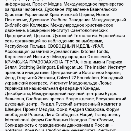
информации, Проект Медиа, Международное партнерство
за права человека, Духовное Управление Евангельских
Христиан Украинской Христианской Церкви, Новое
Поколение, Духовное Учебное Заведение Международный
Библейский Колледж, Международное христианское
движение, Всемирный Институт Саентологических
Предприятий, Церковь Духовной Технологии, Европейская
сеть организаций по наблюдению за выборами,
Республика Польша, СВОБОДНЫЙ ИДЕЛЬ-УРАЛ,
Ассоциация развития журналистики, IStories fonds,
Королевский Институт Международных Отношений,
КРИМСЬКА ПРАВОЗАХИСНА ГРУПА, Фонд имени Генриха
Бёлля, Stichting Bellingcat, Bellingcat Ltd, The Insider, Институт
правовой инициативы Центральной и Восточной Европы,
Фонд Открытой Эстонии, Calvert 22 Foundation, Канадский
украинский конгресс, Институт Макдональда-Лорье,
Украинская национальная федерация Канады,
Декабристы, Международный научный центр им Вудро
Вильсона, Свободная пресса, Возрождение, Всеукраинский
духовный центр , Риддл, Русский антивоенный комитет в
Швеции, Проект Медуза, Фонд Андрея Сахарова, Форум
свободной России, Лига Свободных Наций, Transparеncy
International, Форум Свободных Народов ПостРоссии,
Солидарность с гражданским движением в России –
Solidarus, КрымSOS, Свободный университет, Институт