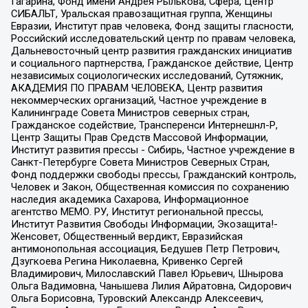
Гагарина, Фонд имени Андрея Рылькова, Сфера, Центр
СИБАЛЬТ, Уральская правозащитная группа, Женщины
Евразии, Институт прав человека, Фонд защиты гласности,
Российский исследовательский центр по правам человека,
Дальневосточный центр развития гражданских инициатив
и социального партнерства, Гражданское действие, Центр
независимых социологических исследований, Сутяжник,
АКАДЕМИЯ ПО ПРАВАМ ЧЕЛОВЕКА, Центр развития
некоммерческих организаций, Частное учреждение в
Калининграде Совета Министров северных стран,
Гражданское содействие, Трансперенси Интернешнл-Р,
Центр Защиты Прав Средств Массовой Информации,
Институт развития прессы - Сибирь, Частное учреждение в
Санкт-Петербурге Совета Министров Северных Стран,
Фонд поддержки свободы прессы, Гражданский контроль,
Человек и Закон, Общественная комиссия по сохранению
наследия академика Сахарова, Информационное
агентство МЕМО. РУ, Институт региональной прессы,
Институт Развития Свободы Информации, Экозащита!-
Женсовет, Общественный вердикт, Евразийская
антимонопольная ассоциация, Бедушев Петр Петрович,
Дзугкоева Регина Николаевна, Кривенко Сергей
Владимирович, Милославский Павел Юрьевич, Шнырова
Ольга Вадимовна, Чанышева Лилия Айратовна, Сидорович
Ольга Борисовна, Туровский Александр Алексеевич,