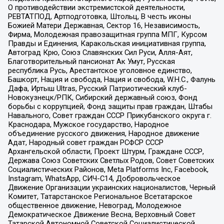
О противодействии экстремистской деятельности,
РЕВТАТПОД, Артподготовка, Штольц, В честь иконы
Божией Матери Державная, Сектор 16, Независимость,
Фирма, Молодежная правозащитная группа МПГ, Курсом
Правды и Единения, Каракольская инициативная группа,
Автоград Крю, Союз Славянских Сил Руси, Алля-Аят,
Благотворительный пансионат Ак Умут, Русская
республика Русь, Арестантское уголовное единство,
Башкорт, Нация и свобода, Нация и свобода, W.H.С., Фалунь
Дафа, Иртыш Ultras, Русский Патриотический клуб-
Новокузнецк/РПК, Сибирский державный союз, Фонд
борьбы с коррупцией, Фонд защиты прав граждан, Штабы
Навального, Совет граждан СССР Прикубанского округа г.
Краснодара, Мужское государство, Народное
объединение русского движения, Народное движение
Адат, Народный совет граждан РСФСР СССР
Архангельской области, Проект Штурм, Граждане СССР,
Держава Союз Советских Светлых Родов, Совет Советских
Социалистических Районов, Meta Platforms Inc, Facebook,
Instagram, WhatsApp, СИЧ-С14, Добровольческое
Движение Организации украинских националистов, Черный
Комитет, Татарстанское Региональное Всетатарское
общественное движение, Невоград, Молодежное
Демократическое Движение Весна, Верховный Совет
Татарской Автономной Советской Социалистической