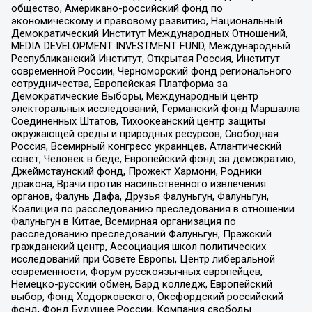
общество, Американо-российский фонд по
экономическому и правовому развитию, Национальный
Демократический Институт Международных Отношений,
MEDIA DEVELOPMENT INVESTMENT FUND, Международный
Республиканский Институт, Открытая Россия, Институт
современной России, Черноморский фонд регионального
сотрудничества, Европейская Платформа за
Демократические Выборы, Международный центр
электоральных исследований, Германский фонд Маршалла
Соединенных Штатов, Тихоокеанский центр защиты
окружающей среды и природных ресурсов, Свободная
Россия, Всемирный конгресс украинцев, Атлантический
совет, Человек в беде, Европейский фонд за демократию,
Джеймстаунский фонд, Прожект Хармони, Родники
дракона, Врачи против насильственного извлечения
органов, Фалунь Дафа, Друзья Фалуньгун, Фалуньгун,
Коалиция по расследованию преследования в отношении
Фалуньгун в Китае, Всемирная организация по
расследованию преследований Фалуньгун, Пражский
гражданский центр, Ассоциация школ политических
исследований при Совете Европы, Центр либеральной
современности, Форум русскоязычных европейцев,
Немецко-русский обмен, Бард колледж, Европейский
выбор, Фонд Ходорковского, Оксфордский российский
фонд, Фонд Будущее России, Компания свободы