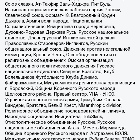
Союз славян, Ат-Такфир Валь-Хиджра, Пит Буль,
Национал-социалистическая рабочая партия России,
Славянский союз, Формат-18, Благородный Орден
Дьявола, Армия воли народа, Национальная
Социалистическая Инициатива города Череповца,
Духовно-Родовая Держава Русь, Русское национальное
единство, Древнерусской Инглистической церкви
Православных Староверов-Инглингов, Русский
общенациональный союз, Движение против нелегальной
иммиграции, Кровь и Честь, О свободе совести и о
религиозных объединениях, Омская организация
общественного политического движения Русское
национальное единство, Северное Братство, Клуб
Болельщиков Футбольного Клуба Динамо,
Файзрахманисты, Мусульманская религиозная организация
п. Боровский, Община Коренного Русского народа
Щелковского района, Правый сектор, УНА - УНСО,
Украинская повстанческая армия, Тризуб им. Степана
Бандеры, Братство, Белый Крест, Misanthropic division,
Религиозное объединение последователей инглиизма,
Народная Социальная Инициатива, TulaSkins,
Этнополитическое объединение Русские, Русское
национальное объединение Атака, Мечеть Мирмамеда,
Община Коренного Русского народа г. Астрахани, ВОЛЯ,
Меджлис крымскотатарского народа, Рубеж Севера, ТОЙС,