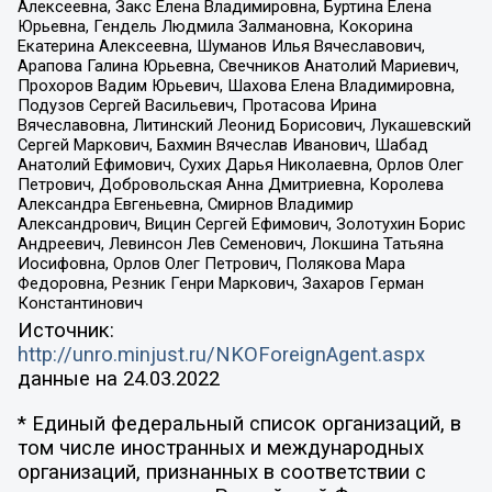
Алексеевна, Закс Елена Владимировна, Буртина Елена
Юрьевна, Гендель Людмила Залмановна, Кокорина
Екатерина Алексеевна, Шуманов Илья Вячеславович,
Арапова Галина Юрьевна, Свечников Анатолий Мариевич,
Прохоров Вадим Юрьевич, Шахова Елена Владимировна,
Подузов Сергей Васильевич, Протасова Ирина
Вячеславовна, Литинский Леонид Борисович, Лукашевский
Сергей Маркович, Бахмин Вячеслав Иванович, Шабад
Анатолий Ефимович, Сухих Дарья Николаевна, Орлов Олег
Петрович, Добровольская Анна Дмитриевна, Королева
Александра Евгеньевна, Смирнов Владимир
Александрович, Вицин Сергей Ефимович, Золотухин Борис
Андреевич, Левинсон Лев Семенович, Локшина Татьяна
Иосифовна, Орлов Олег Петрович, Полякова Мара
Федоровна, Резник Генри Маркович, Захаров Герман
Константинович
Источник:
http://unro.minjust.ru/NKOForeignAgent.aspx
данные на
24.03.2022
* Единый федеральный список организаций, в
том числе иностранных и международных
организаций, признанных в соответствии с