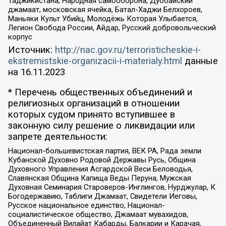
Таджикистана, Народная самооборона, Дуббайский
джамаат, московская ячейка, Батал-Хаджи Белхороев,
Маньяки Культ Убийц, Молодёжь Которая Улыбается,
Легион Свобода России, Айдар, Русский добровольческий
корпус
Источник:
http://nac.gov.ru/terroristicheskie-i-
ekstremistskie-organizacii-i-materialy.html
данные
на
16.11.2023
* Перечень общественных объединений и
религиозных организаций в отношении
которых судом принято вступившее в
законную силу решение о ликвидации или
запрете деятельности:
Национал-большевистская партия, ВЕК РА, Рада земли
Кубанской Духовно Родовой Державы Русь, Община
Духовного Управления Асгардской Веси Беловодья,
Славянская Община Капища Веды Перуна, Мужская
Духовная Семинария Староверов-Инглингов, Нурджулар, К
Богодержавию, Таблиги Джамаат, Свидетели Иеговы,
Русское национальное единство, Национал-
социалистическое общество, Джамаат мувахидов,
Объединенный Вилайат Кабарды, Балкарии и Карачая,