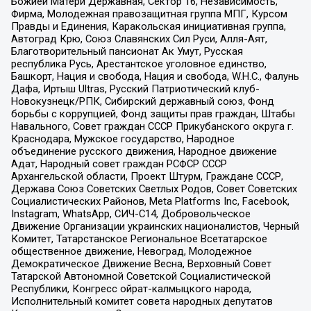
Божией Матери Державная, Сектор 16, Независимость,
Фирма, Молодежная правозащитная группа МПГ, Курсом
Правды и Единения, Каракольская инициативная группа,
Автоград Крю, Союз Славянских Сил Руси, Алля-Аят,
Благотворительный пансионат Ак Умут, Русская
республика Русь, Арестантское уголовное единство,
Башкорт, Нация и свобода, Нация и свобода, W.H.С., Фалунь
Дафа, Иртыш Ultras, Русский Патриотический клуб-
Новокузнецк/РПК, Сибирский державный союз, Фонд
борьбы с коррупцией, Фонд защиты прав граждан, Штабы
Навального, Совет граждан СССР Прикубанского округа г.
Краснодара, Мужское государство, Народное
объединение русского движения, Народное движение
Адат, Народный совет граждан РСФСР СССР
Архангельской области, Проект Штурм, Граждане СССР,
Держава Союз Советских Светлых Родов, Совет Советских
Социалистических Районов, Meta Platforms Inc, Facebook,
Instagram, WhatsApp, СИЧ-С14, Добровольческое
Движение Организации украинских националистов, Черный
Комитет, Татарстанское Региональное Всетатарское
общественное движение, Невоград, Молодежное
Демократическое Движение Весна, Верховный Совет
Татарской Автономной Советской Социалистической
Республики, Конгресс ойрат-калмыцкого народа,
Исполнительный комитет совета народных депутатов