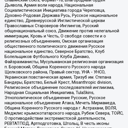
Дьявола, Армия воли народа, Национальная
Социалистическая Инициатива города Череповца,
Духовно-Родовая Держава Русь, Русское национальное
единство, Древнерусской Инглистической церкви
Православных Староверов-Инглингов, Русский
общенациональный союз, Движение против нелегальной
иммиграции, Кровь и Честь, О свободе совести и о
религиозных объединениях, Омская организация
общественного политического движения Русское
национальное единство, Северное Братство, Клуб
Болельщиков Футбольного Клуба Динамо,
Файзрахманисты, Мусульманская религиозная организация
п. Боровский, Община Коренного Русского народа
Щелковского района, Правый сектор, УНА - УНСО,
Украинская повстанческая армия, Тризуб им. Степана
Бандеры, Братство, Белый Крест, Misanthropic division,
Религиозное объединение последователей инглиизма,
Народная Социальная Инициатива, TulaSkins,
Этнополитическое объединение Русские, Русское
национальное объединение Атака, Мечеть Мирмамеда,
Община Коренного Русского народа г. Астрахани, ВОЛЯ,
Меджлис крымскотатарского народа, Рубеж Севера, ТОЙС,
О противодействии экстремистской деятельности,
РЕВТАТПОД, Артподготовка, Штольц, В честь иконы