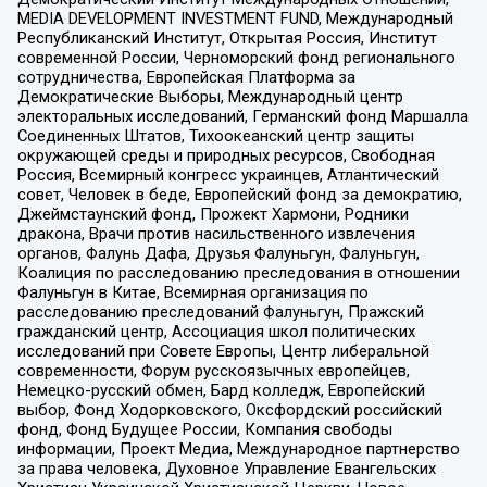
MEDIA DEVELOPMENT INVESTMENT FUND, Международный
Республиканский Институт, Открытая Россия, Институт
современной России, Черноморский фонд регионального
сотрудничества, Европейская Платформа за
Демократические Выборы, Международный центр
электоральных исследований, Германский фонд Маршалла
Соединенных Штатов, Тихоокеанский центр защиты
окружающей среды и природных ресурсов, Свободная
Россия, Всемирный конгресс украинцев, Атлантический
совет, Человек в беде, Европейский фонд за демократию,
Джеймстаунский фонд, Прожект Хармони, Родники
дракона, Врачи против насильственного извлечения
органов, Фалунь Дафа, Друзья Фалуньгун, Фалуньгун,
Коалиция по расследованию преследования в отношении
Фалуньгун в Китае, Всемирная организация по
расследованию преследований Фалуньгун, Пражский
гражданский центр, Ассоциация школ политических
исследований при Совете Европы, Центр либеральной
современности, Форум русскоязычных европейцев,
Немецко-русский обмен, Бард колледж, Европейский
выбор, Фонд Ходорковского, Оксфордский российский
фонд, Фонд Будущее России, Компания свободы
информации, Проект Медиа, Международное партнерство
за права человека, Духовное Управление Евангельских