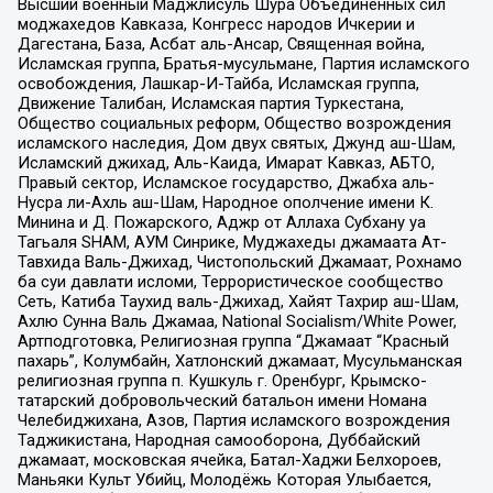
Высший военный Маджлисуль Шура Объединенных сил
моджахедов Кавказа, Конгресс народов Ичкерии и
Дагестана, База, Асбат аль-Ансар, Священная война,
Исламская группа, Братья-мусульмане, Партия исламского
освобождения, Лашкар-И-Тайба, Исламская группа,
Движение Талибан, Исламская партия Туркестана,
Общество социальных реформ, Общество возрождения
исламского наследия, Дом двух святых, Джунд аш-Шам,
Исламский джихад, Аль-Каида, Имарат Кавказ, АБТО,
Правый сектор, Исламское государство, Джабха аль-
Нусра ли-Ахль аш-Шам, Народное ополчение имени К.
Минина и Д. Пожарского, Аджр от Аллаха Субхану уа
Тагьаля SHAM, АУМ Синрике, Муджахеды джамаата Ат-
Тавхида Валь-Джихад, Чистопольский Джамаат, Рохнамо
ба суи давлати исломи, Террористическое сообщество
Сеть, Катиба Таухид валь-Джихад, Хайят Тахрир аш-Шам,
Ахлю Сунна Валь Джамаа, National Socialism/White Power,
Артподготовка, Религиозная группа “Джамаат “Красный
пахарь”, Колумбайн, Хатлонский джамаат, Мусульманская
религиозная группа п. Кушкуль г. Оренбург, Крымско-
татарский добровольческий батальон имени Номана
Челебиджихана, Азов, Партия исламского возрождения
Таджикистана, Народная самооборона, Дуббайский
джамаат, московская ячейка, Батал-Хаджи Белхороев,
Маньяки Культ Убийц, Молодёжь Которая Улыбается,