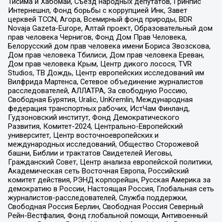
Тисима и Хабомаи, Съезд народных депутатов, Гринпис
Интернешнл, Фонд борьбы с коррупцией Инк, Завет
церквей TCCN, Агора, Всемирный фонд природы, BDR
Novaja Gazeta-Europe, Алтай проект, Образовательный дом
прав человека Чернигов, Фонд Дом Прав Человека,
Белорусский дом прав человека имени Бориса Звозскова,
Дом прав человека Тбилиси, Дом прав человека Ереван,
Дом прав человека Крым, Центр дикого лосося, TVR
Studios, ТВ Дождь, Центр европейских исследований им
Вилфрида Мартенса, Сетевое объединение журналистов
расследователей, АЛЛАТРА, За свободную Россию,
Свободная Бурятия, Uralic, UnKremlin, Международная
федерация транспортных рабочих, ИстЧам Финланд,
Гудзоновский институт, Фонд Демократического
Развития, Комитет-2024, Центрально-Европейский
университет, Центр восточноевропейских и
международных исследований, Общество Сторожевой
башни, Библии и трактатов Свидетелей Иеговы,
Гражданский Совет, Центр анализа европейской политики,
Академическая сеть Восточная Европа, Российский
комитет действия, РЭНД корпорейшн, Русская Америка за
демократию в России, Настоящая Россия, Глобальная сеть
журналистов-расследователей, Служба поддержки,
Свободная Россия Берлин, Свободная Россия Северный
Рейн-Вестфалия, Фонд глобальной помощи, Антивоенный