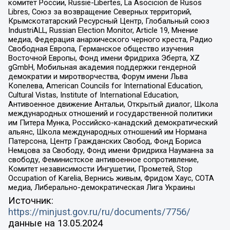
комитет России, Russie-Libertes, La Asocicion de Rusos
Libres, Союз за возвращение Северных территорий,
Крымскотатарский Ресурсный Центр, Глобальный союз
IndustriALL, Russian Election Monitor, Article 19, Мнение
медиа, Федерация анархического черного креста, Радио
Свободная Европа, Германское общество изучения
Восточной Европы, Фонд имени Фридриха Эберта, XZ
gGmbH, Мобильная академия поддержки гендерной
демократии и миротворчества, Форум имени Льва
Копелева, American Councils for International Education,
Cultural Vistas, Institute of International Education,
Антивоенное движение Антальи, Открытый диалог, Школа
международных отношений и государственной политики
им Питера Мунка, Российско-канадский демократический
альянс, Школа международных отношений им Нормана
Патерсона, Центр Гражданских Свобод, Фонд Бориса
Немцова за Свободу, Фонд имени Фридриха Науманна за
свободу, Феминистское антивоенное сопротивление,
Комитет независимости Ингушетии, Прометей, Stop
Occupation of Karelia, Вернись живым, Фридом Хаус, СОТА
медиа, Либерально-демократическая Лига Украины
Источник:
https://minjust.gov.ru/ru/documents/7756/
данные на
13.05.2024