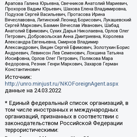
Арапова Галина Юрьевна, Свечников Анатолий Мариевич,
Прохоров Вадим Юрьевич, Шахова Елена Владимировна,
Подузов Сергей Васильевич, Протасова Ирина
Вячеславовна, Литинский Леонид Борисович, Лукашевский
Сергей Маркович, Бахмин Вячеслав Иванович, Шабад
Анатолий Ефимович, Сухих Дарья Николаевна, Орлов Олег
Петрович, Добровольская Анна Дмитриевна, Королева
Александра Евгеньевна, Смирнов Владимир
Александрович, Вицин Сергей Ефимович, Золотухин Борис
Андреевич, Левинсон Лев Семенович, Локшина Татьяна
Иосифовна, Орлов Олег Петрович, Полякова Мара
Федоровна, Резник Генри Маркович, Захаров Герман
Константинович
Источник:
http://unro.minjust.ru/NKOForeignAgent.aspx
данные на
24.03.2022
* Единый федеральный список организаций, в
том числе иностранных и международных
организаций, признанных в соответствии с
законодательством Российской Федерации
террористическими: