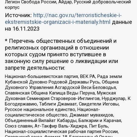
Легион Свобода России, Айдар, Русский добровольческий
корпус
Источник:
http://nac.gov.ru/terroristicheskie-i-
ekstremistskie-organizacii-i-materialy.html
данные
на
16.11.2023
* Перечень общественных объединений и
религиозных организаций в отношении
которых судом принято вступившее в
законную силу решение о ликвидации или
запрете деятельности:
Национал-большевистская партия, ВЕК РА, Рада земли
Кубанской Духовно Родовой Державы Русь, Община
Духовного Управления Асгардской Веси Беловодья,
Славянская Община Капища Веды Перуна, Мужская
Духовная Семинария Староверов-Инглингов, Нурджулар, К
Богодержавию, Таблиги Джамаат, Свидетели Иеговы,
Русское национальное единство, Национал-
социалистическое общество, Джамаат мувахидов,
Объединенный Вилайат Кабарды, Балкарии и Карачая,
Союз славян, Ат-Такфир Валь-Хиджра, Пит Буль,
Национал-социалистическая рабочая партия России,
Славянский союз, Формат-18, Благородный Орден