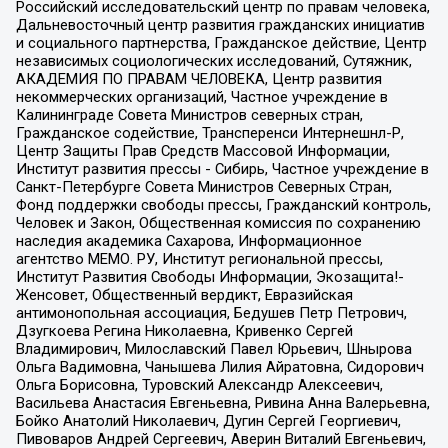
Российский исследовательский центр по правам человека,
Дальневосточный центр развития гражданских инициатив
и социального партнерства, Гражданское действие, Центр
независимых социологических исследований, Сутяжник,
АКАДЕМИЯ ПО ПРАВАМ ЧЕЛОВЕКА, Центр развития
некоммерческих организаций, Частное учреждение в
Калининграде Совета Министров северных стран,
Гражданское содействие, Трансперенси Интернешнл-Р,
Центр Защиты Прав Средств Массовой Информации,
Институт развития прессы - Сибирь, Частное учреждение в
Санкт-Петербурге Совета Министров Северных Стран,
Фонд поддержки свободы прессы, Гражданский контроль,
Человек и Закон, Общественная комиссия по сохранению
наследия академика Сахарова, Информационное
агентство МЕМО. РУ, Институт региональной прессы,
Институт Развития Свободы Информации, Экозащита!-
Женсовет, Общественный вердикт, Евразийская
антимонопольная ассоциация, Бедушев Петр Петрович,
Дзугкоева Регина Николаевна, Кривенко Сергей
Владимирович, Милославский Павел Юрьевич, Шнырова
Ольга Вадимовна, Чанышева Лилия Айратовна, Сидорович
Ольга Борисовна, Туровский Александр Алексеевич,
Васильева Анастасия Евгеньевна, Ривина Анна Валерьевна,
Бойко Анатолий Николаевич, Дугин Сергей Георгиевич,
Пивоваров Андрей Сергеевич, Аверин Виталий Евгеньевич,