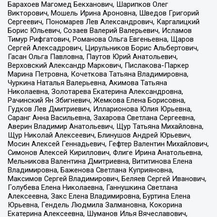
Барахоев Магомед Бекханович, Шарипков Олег
Викторович, Мошель Ирина Ароновна, Шведов Григорий
Сергеевич, Пономарев Лев Александрович, Каргалицкий
Борис Юльевич, Созаев Валерий Валерьевич, Исламов
Тимур Рифгатович, Романова Ольга Евгеньевна, Щаров
Сергей Алексадрович, Цирульников Борис Альбертович,
Гасан Ольга Павловна, Паутов Юрий Анатольевич,
Верховский Александр Маркович, Пислакова-Паркер
Марина Петровна, Кочеткова Татьяна Владимировна,
Чуркина Наталья Валерьевна, Акимова Татьяна
Николаевна, Золотарева Екатерина Александровна,
Рачинский Ян Збигневич, Жемкова Елена Борисовна,
Гудков Лев Дмитриевич, Илларионова Юлия Юрьевна,
Саранг Анна Васильевна, Захарова Светлана Сергеевна,
Аверин Владимир Анатольевич, Щур Татьяна Михайловна,
Щур Николай Алексеевич, Блинушов Андрей Юрьевич,
Мосин Алексей Геннадьевич, Гефтер Валентин Михайлович,
Симонов Алексей Кириллович, Флиге Ирина Анатольевна,
Мельникова Валентина Дмитриевна, Вититинова Елена
Владимировна, Баженова Светлана Куприяновна,
Максимов Сергей Владимирович, Беляев Сергей Иванович,
Голубева Елена Николаевна, Ганнушкина Светлана
Алексеевна, Закс Елена Владимировна, Буртина Елена
Юрьевна, Гендель Людмила Залмановна, Кокорина
Екатерина Алексеевна, Шуманов Илья Вячеславович,