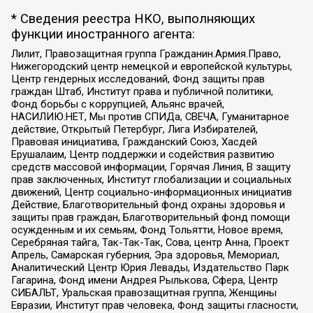
* Сведения реестра НКО, выполняющих
функции иностранного агента:
Лилит, Правозащитная группа Гражданин.Армия.Право,
Нижегородский центр немецкой и европейской культуры,
Центр гендерных исследований, Фонд защиты прав
граждан Штаб, Институт права и публичной политики,
Фонд борьбы с коррупцией, Альянс врачей,
НАСИЛИЮ.НЕТ, Мы против СПИДа, СВЕЧА, Гуманитарное
действие, Открытый Петербург, Лига Избирателей,
Правовая инициатива, Гражданский Союз, Хасдей
Ерушалаим, Центр поддержки и содействия развитию
средств массовой информации, Горячая Линия, В защиту
прав заключенных, Институт глобализации и социальных
движений, Центр социально-информационных инициатив
Действие, Благотворительный фонд охраны здоровья и
защиты прав граждан, Благотворительный фонд помощи
осужденным и их семьям, Фонд Тольятти, Новое время,
Серебряная тайга, Так-Так-Так, Сова, центр Анна, Проект
Апрель, Самарская губерния, Эра здоровья, Мемориал,
Аналитический Центр Юрия Левады, Издательство Парк
Гагарина, Фонд имени Андрея Рылькова, Сфера, Центр
СИБАЛЬТ, Уральская правозащитная группа, Женщины
Евразии, Институт прав человека, Фонд защиты гласности,