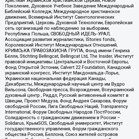
Христиан Украинской Христианской Церкви, Новое
Поколение, Духовное Учебное Заведение Международный
Библейский Колледж, Международное христианское
движение, Всемирный Институт Саентологических
Предприятий, Церковь Духовной Технологии, Европейская
сеть организаций по наблюдению за выборами,
Республика Польша, СВОБОДНЫЙ ИДЕЛЬ-УРАЛ,
Ассоциация развития журналистики, IStories fonds,
Королевский Институт Международных Отношений,
КРИМСЬКА ПРАВОЗАХИСНА ГРУПА, Фонд имени Генриха
Бёлля, Stichting Bellingcat, Bellingcat Ltd, The Insider, Институт
правовой инициативы Центральной и Восточной Европы,
Фонд Открытой Эстонии, Calvert 22 Foundation, Канадский
украинский конгресс, Институт Макдональда-Лорье,
Украинская национальная федерация Канады,
Декабристы, Международный научный центр им Вудро
Вильсона, Свободная пресса, Возрождение, Всеукраинский
духовный центр , Риддл, Русский антивоенный комитет в
Швеции, Проект Медуза, Фонд Андрея Сахарова, Форум
свободной России, Лига Свободных Наций, Transparеncy
International, Форум Свободных Народов ПостРоссии,
Солидарность с гражданским движением в России –
Solidarus, КрымSOS, Свободный университет, Институт
государственного управления, Форум гражданского
общества Россия, Беллона, Союз жителей островов