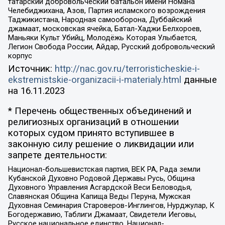
татарский добровольческий батальон имени Номана
Челебиджихана, Азов, Партия исламского возрождения
Таджикистана, Народная самооборона, Дуббайский
джамаат, московская ячейка, Батал-Хаджи Белхороев,
Маньяки Культ Убийц, Молодёжь Которая Улыбается,
Легион Свобода России, Айдар, Русский добровольческий
корпус
Источник:
http://nac.gov.ru/terroristicheskie-i-
ekstremistskie-organizacii-i-materialy.html
данные
на
16.11.2023
* Перечень общественных объединений и
религиозных организаций в отношении
которых судом принято вступившее в
законную силу решение о ликвидации или
запрете деятельности:
Национал-большевистская партия, ВЕК РА, Рада земли
Кубанской Духовно Родовой Державы Русь, Община
Духовного Управления Асгардской Веси Беловодья,
Славянская Община Капища Веды Перуна, Мужская
Духовная Семинария Староверов-Инглингов, Нурджулар, К
Богодержавию, Таблиги Джамаат, Свидетели Иеговы,
Русское национальное единство, Национал-