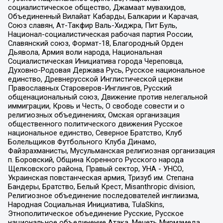
социалистическое общество, Джамаат мувахидов,
Объединенный Вилайат Кабарды, Балкарии и Карачая,
Союз славян, Ат-Такфир Валь-Хиджра, Пит Буль,
Национал-социалистическая рабочая партия России,
Славянский союз, Формат-18, Благородный Орден
Дьявола, Армия воли народа, Национальная
Социалистическая Инициатива города Череповца,
Духовно-Родовая Держава Русь, Русское национальное
единство, Древнерусской Инглистической церкви
Православных Староверов-Инглингов, Русский
общенациональный союз, Движение против нелегальной
иммиграции, Кровь и Честь, О свободе совести и о
религиозных объединениях, Омская организация
общественного политического движения Русское
национальное единство, Северное Братство, Клуб
Болельщиков Футбольного Клуба Динамо,
Файзрахманисты, Мусульманская религиозная организация
п. Боровский, Община Коренного Русского народа
Щелковского района, Правый сектор, УНА - УНСО,
Украинская повстанческая армия, Тризуб им. Степана
Бандеры, Братство, Белый Крест, Misanthropic division,
Религиозное объединение последователей инглиизма,
Народная Социальная Инициатива, TulaSkins,
Этнополитическое объединение Русские, Русское
национальное объединение Атака, Мечеть Мирмамеда,