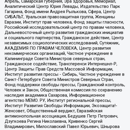
Апрель, Самарская губерния, Эра здоровья, Мемориал,
Аналитический Центр Юрия Левады, Издательство Парк
Гагарина, Фонд имени Андрея Рылькова, Сфера, Центр
СИБАЛЬТ, Уральская правозащитная группа, Женщины
Евразии, Институт прав человека, Фонд защиты гласности,
Российский исследовательский центр по правам человека,
Дальневосточный центр развития гражданских инициатив
и социального партнерства, Гражданское действие, Центр
независимых социологических исследований, Сутяжник,
АКАДЕМИЯ ПО ПРАВАМ ЧЕЛОВЕКА, Центр развития
некоммерческих организаций, Частное учреждение в
Калининграде Совета Министров северных стран,
Гражданское содействие, Трансперенси Интернешнл-Р,
Центр Защиты Прав Средств Массовой Информации,
Институт развития прессы - Сибирь, Частное учреждение в
Санкт-Петербурге Совета Министров Северных Стран,
Фонд поддержки свободы прессы, Гражданский контроль,
Человек и Закон, Общественная комиссия по сохранению
наследия академика Сахарова, Информационное
агентство МЕМО. РУ, Институт региональной прессы,
Институт Развития Свободы Информации, Экозащита!-
Женсовет, Общественный вердикт, Евразийская
антимонопольная ассоциация, Бедушев Петр Петрович,
Дзугкоева Регина Николаевна, Кривенко Сергей
Владимирович, Милославский Павел Юрьевич, Шнырова