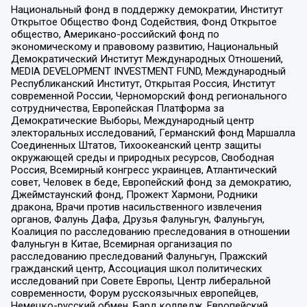
Национальный фонд в поддержку демократии, Институт
Открытое Общество Фонд Содействия, Фонд Открытое
общество, Американо-российский фонд по
экономическому и правовому развитию, Национальный
Демократический Институт Международных Отношений,
MEDIA DEVELOPMENT INVESTMENT FUND, Международный
Республиканский Институт, Открытая Россия, Институт
современной России, Черноморский фонд регионального
сотрудничества, Европейская Платформа за
Демократические Выборы, Международный центр
электоральных исследований, Германский фонд Маршалла
Соединенных Штатов, Тихоокеанский центр защиты
окружающей среды и природных ресурсов, Свободная
Россия, Всемирный конгресс украинцев, Атлантический
совет, Человек в беде, Европейский фонд за демократию,
Джеймстаунский фонд, Прожект Хармони, Родники
дракона, Врачи против насильственного извлечения
органов, Фалунь Дафа, Друзья Фалуньгун, Фалуньгун,
Коалиция по расследованию преследования в отношении
Фалуньгун в Китае, Всемирная организация по
расследованию преследований Фалуньгун, Пражский
гражданский центр, Ассоциация школ политических
исследований при Совете Европы, Центр либеральной
современности, Форум русскоязычных европейцев,
Немецко-русский обмен, Бард колледж, Европейский