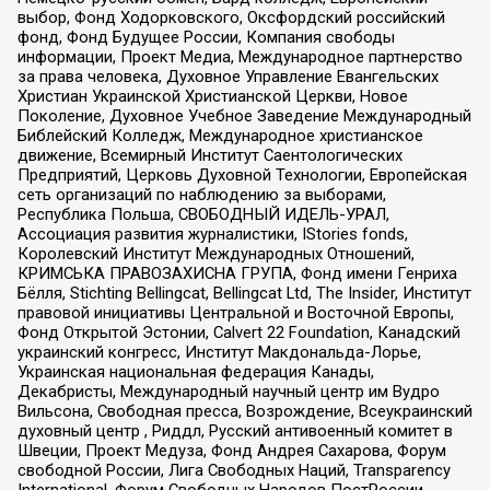
выбор, Фонд Ходорковского, Оксфордский российский
фонд, Фонд Будущее России, Компания свободы
информации, Проект Медиа, Международное партнерство
за права человека, Духовное Управление Евангельских
Христиан Украинской Христианской Церкви, Новое
Поколение, Духовное Учебное Заведение Международный
Библейский Колледж, Международное христианское
движение, Всемирный Институт Саентологических
Предприятий, Церковь Духовной Технологии, Европейская
сеть организаций по наблюдению за выборами,
Республика Польша, СВОБОДНЫЙ ИДЕЛЬ-УРАЛ,
Ассоциация развития журналистики, IStories fonds,
Королевский Институт Международных Отношений,
КРИМСЬКА ПРАВОЗАХИСНА ГРУПА, Фонд имени Генриха
Бёлля, Stichting Bellingcat, Bellingcat Ltd, The Insider, Институт
правовой инициативы Центральной и Восточной Европы,
Фонд Открытой Эстонии, Calvert 22 Foundation, Канадский
украинский конгресс, Институт Макдональда-Лорье,
Украинская национальная федерация Канады,
Декабристы, Международный научный центр им Вудро
Вильсона, Свободная пресса, Возрождение, Всеукраинский
духовный центр , Риддл, Русский антивоенный комитет в
Швеции, Проект Медуза, Фонд Андрея Сахарова, Форум
свободной России, Лига Свободных Наций, Transparеncy