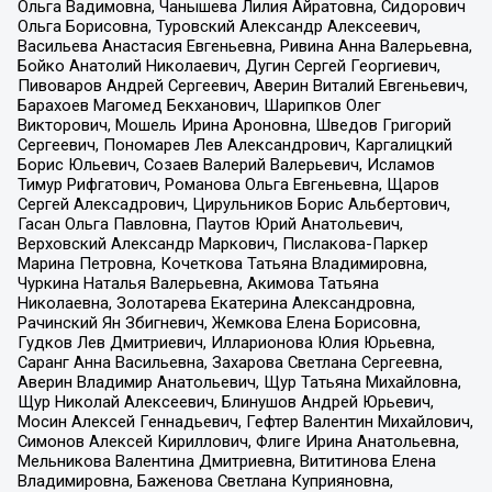
Ольга Вадимовна, Чанышева Лилия Айратовна, Сидорович
Ольга Борисовна, Туровский Александр Алексеевич,
Васильева Анастасия Евгеньевна, Ривина Анна Валерьевна,
Бойко Анатолий Николаевич, Дугин Сергей Георгиевич,
Пивоваров Андрей Сергеевич, Аверин Виталий Евгеньевич,
Барахоев Магомед Бекханович, Шарипков Олег
Викторович, Мошель Ирина Ароновна, Шведов Григорий
Сергеевич, Пономарев Лев Александрович, Каргалицкий
Борис Юльевич, Созаев Валерий Валерьевич, Исламов
Тимур Рифгатович, Романова Ольга Евгеньевна, Щаров
Сергей Алексадрович, Цирульников Борис Альбертович,
Гасан Ольга Павловна, Паутов Юрий Анатольевич,
Верховский Александр Маркович, Пислакова-Паркер
Марина Петровна, Кочеткова Татьяна Владимировна,
Чуркина Наталья Валерьевна, Акимова Татьяна
Николаевна, Золотарева Екатерина Александровна,
Рачинский Ян Збигневич, Жемкова Елена Борисовна,
Гудков Лев Дмитриевич, Илларионова Юлия Юрьевна,
Саранг Анна Васильевна, Захарова Светлана Сергеевна,
Аверин Владимир Анатольевич, Щур Татьяна Михайловна,
Щур Николай Алексеевич, Блинушов Андрей Юрьевич,
Мосин Алексей Геннадьевич, Гефтер Валентин Михайлович,
Симонов Алексей Кириллович, Флиге Ирина Анатольевна,
Мельникова Валентина Дмитриевна, Вититинова Елена
Владимировна, Баженова Светлана Куприяновна,