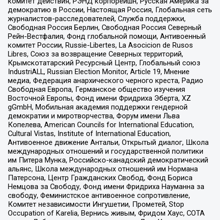
комитет действия, РЭНД корпорейшн, Русская Америка за
демократию в России, Настоящая Россия, Глобальная сеть
журналистов-расследователей, Служба поддержки,
Свободная Россия Берлин, Свободная Россия Северный
Рейн-Вестфалия, Фонд глобальной помощи, Антивоенный
комитет России, Russie-Libertes, La Asocicion de Rusos
Libres, Союз за возвращение Северных территорий,
Крымскотатарский Ресурсный Центр, Глобальный союз
IndustriALL, Russian Election Monitor, Article 19, Мнение
медиа, Федерация анархического черного креста, Радио
Свободная Европа, Германское общество изучения
Восточной Европы, Фонд имени Фридриха Эберта, XZ
gGmbH, Мобильная академия поддержки гендерной
демократии и миротворчества, Форум имени Льва
Копелева, American Councils for International Education,
Cultural Vistas, Institute of International Education,
Антивоенное движение Антальи, Открытый диалог, Школа
международных отношений и государственной политики
им Питера Мунка, Российско-канадский демократический
альянс, Школа международных отношений им Нормана
Патерсона, Центр Гражданских Свобод, Фонд Бориса
Немцова за Свободу, Фонд имени Фридриха Науманна за
свободу, Феминистское антивоенное сопротивление,
Комитет независимости Ингушетии, Прометей, Stop
Occupation of Karelia, Вернись живым, Фридом Хаус, СОТА