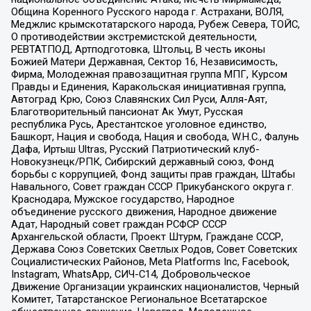
Община Коренного Русского народа г. Астрахани, ВОЛЯ,
Меджлис крымскотатарского народа, Рубеж Севера, ТОЙС,
О противодействии экстремистской деятельности,
РЕВТАТПОД, Артподготовка, Штольц, В честь иконы
Божией Матери Державная, Сектор 16, Независимость,
Фирма, Молодежная правозащитная группа МПГ, Курсом
Правды и Единения, Каракольская инициативная группа,
Автоград Крю, Союз Славянских Сил Руси, Алля-Аят,
Благотворительный пансионат Ак Умут, Русская
республика Русь, Арестантское уголовное единство,
Башкорт, Нация и свобода, Нация и свобода, W.H.С., Фалунь
Дафа, Иртыш Ultras, Русский Патриотический клуб-
Новокузнецк/РПК, Сибирский державный союз, Фонд
борьбы с коррупцией, Фонд защиты прав граждан, Штабы
Навального, Совет граждан СССР Прикубанского округа г.
Краснодара, Мужское государство, Народное
объединение русского движения, Народное движение
Адат, Народный совет граждан РСФСР СССР
Архангельской области, Проект Штурм, Граждане СССР,
Держава Союз Советских Светлых Родов, Совет Советских
Социалистических Районов, Meta Platforms Inc, Facebook,
Instagram, WhatsApp, СИЧ-С14, Добровольческое
Движение Организации украинских националистов, Черный
Комитет, Татарстанское Региональное Всетатарское