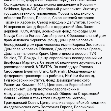
International, Форум Свободных Народов ПостРоссии,
Солидарность с гражданским движением в России –
Solidarus, КрымSOS, Свободный университет, Институт
государственного управления, Форум гражданского
общества Россия, Беллона, Союз жителей островов
Тисима и Хабомаи, Съезд народных депутатов, Гринпис
Интернешнл, Фонд борьбы с коррупцией Инк, Завет
церквей TCCN, Агора, Всемирный фонд природы, BDR
Novaja Gazeta-Europe, Алтай проект, Образовательный дом
прав человека Чернигов, Фонд Дом Прав Человека,
Белорусский дом прав человека имени Бориса Звозскова,
Дом прав человека Тбилиси, Дом прав человека Ереван,
Дом прав человека Крым, Центр дикого лосося, TVR
Studios, ТВ Дождь, Центр европейских исследований им
Вилфрида Мартенса, Сетевое объединение журналистов
расследователей, АЛЛАТРА, За свободную Россию,
Свободная Бурятия, Uralic, UnKremlin, Международная
федерация транспортных рабочих, ИстЧам Финланд,
Гудзоновский институт, Фонд Демократического
Развития, Комитет-2024, Центрально-Европейский
университет, Центр восточноевропейских и
международных исследований, Общество Сторожевой
башни, Библии и трактатов Свидетелей Иеговы,
Гражданский Совет, Центр анализа европейской политики,
Академическая сеть Восточная Европа, Российский