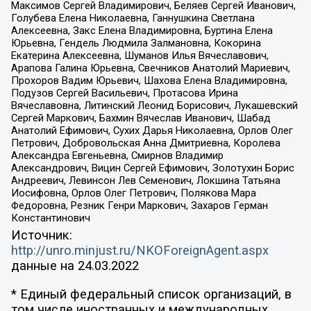
Максимов Сергей Владимирович, Беляев Сергей Иванович,
Голубева Елена Николаевна, Ганнушкина Светлана
Алексеевна, Закс Елена Владимировна, Буртина Елена
Юрьевна, Гендель Людмила Залмановна, Кокорина
Екатерина Алексеевна, Шуманов Илья Вячеславович,
Арапова Галина Юрьевна, Свечников Анатолий Мариевич,
Прохоров Вадим Юрьевич, Шахова Елена Владимировна,
Подузов Сергей Васильевич, Протасова Ирина
Вячеславовна, Литинский Леонид Борисович, Лукашевский
Сергей Маркович, Бахмин Вячеслав Иванович, Шабад
Анатолий Ефимович, Сухих Дарья Николаевна, Орлов Олег
Петрович, Добровольская Анна Дмитриевна, Королева
Александра Евгеньевна, Смирнов Владимир
Александрович, Вицин Сергей Ефимович, Золотухин Борис
Андреевич, Левинсон Лев Семенович, Локшина Татьяна
Иосифовна, Орлов Олег Петрович, Полякова Мара
Федоровна, Резник Генри Маркович, Захаров Герман
Константинович
Источник:
http://unro.minjust.ru/NKOForeignAgent.aspx
данные на
24.03.2022
* Единый федеральный список организаций, в
том числе иностранных и международных