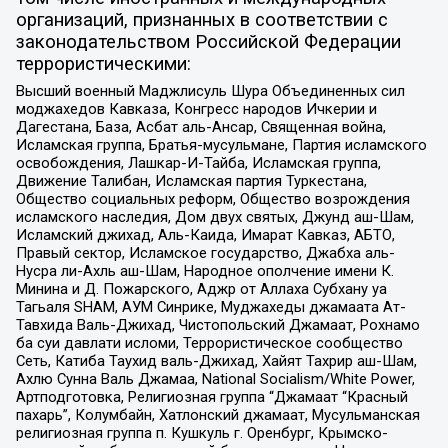
организаций, признанных в соответствии с
законодательством Российской Федерации
террористическими:
Высший военный Маджлисуль Шура Объединенных сил
моджахедов Кавказа, Конгресс народов Ичкерии и
Дагестана, База, Асбат аль-Ансар, Священная война,
Исламская группа, Братья-мусульмане, Партия исламского
освобождения, Лашкар-И-Тайба, Исламская группа,
Движение Талибан, Исламская партия Туркестана,
Общество социальных реформ, Общество возрождения
исламского наследия, Дом двух святых, Джунд аш-Шам,
Исламский джихад, Аль-Каида, Имарат Кавказ, АБТО,
Правый сектор, Исламское государство, Джабха аль-
Нусра ли-Ахль аш-Шам, Народное ополчение имени К.
Минина и Д. Пожарского, Аджр от Аллаха Субхану уа
Тагьаля SHAM, АУМ Синрике, Муджахеды джамаата Ат-
Тавхида Валь-Джихад, Чистопольский Джамаат, Рохнамо
ба суи давлати исломи, Террористическое сообщество
Сеть, Катиба Таухид валь-Джихад, Хайят Тахрир аш-Шам,
Ахлю Сунна Валь Джамаа, National Socialism/White Power,
Артподготовка, Религиозная группа “Джамаат “Красный
пахарь”, Колумбайн, Хатлонский джамаат, Мусульманская
религиозная группа п. Кушкуль г. Оренбург, Крымско-