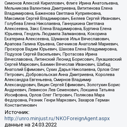
Симонов Алексей Кириллович, Флиге Ирина Анатольевна,
Мельникова Валентина Дмитриевна, Вититинова Елена
Владимировна, Баженова Светлана Куприяновна,
Максимов Сергей Владимирович, Беляев Сергей Иванович,
Голубева Елена Николаевна, Ганнушкина Светлана
Алексеевна, Закс Елена Владимировна, Буртина Елена
Юрьевна, Гендель Людмила Залмановна, Кокорина
Екатерина Алексеевна, Шуманов Илья Вячеславович,
Арапова Галина Юрьевна, Свечников Анатолий Мариевич,
Прохоров Вадим Юрьевич, Шахова Елена Владимировна,
Подузов Сергей Васильевич, Протасова Ирина
Вячеславовна, Литинский Леонид Борисович, Лукашевский
Сергей Маркович, Бахмин Вячеслав Иванович, Шабад
Анатолий Ефимович, Сухих Дарья Николаевна, Орлов Олег
Петрович, Добровольская Анна Дмитриевна, Королева
Александра Евгеньевна, Смирнов Владимир
Александрович, Вицин Сергей Ефимович, Золотухин Борис
Андреевич, Левинсон Лев Семенович, Локшина Татьяна
Иосифовна, Орлов Олег Петрович, Полякова Мара
Федоровна, Резник Генри Маркович, Захаров Герман
Константинович
Источник:
http://unro.minjust.ru/NKOForeignAgent.aspx
данные на
24.03.2022