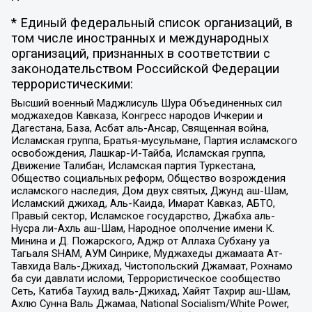
* Единый федеральный список организаций, в
том числе иностранных и международных
организаций, признанных в соответствии с
законодательством Российской Федерации
террористическими:
Высший военный Маджлисуль Шура Объединенных сил
моджахедов Кавказа, Конгресс народов Ичкерии и
Дагестана, База, Асбат аль-Ансар, Священная война,
Исламская группа, Братья-мусульмане, Партия исламского
освобождения, Лашкар-И-Тайба, Исламская группа,
Движение Талибан, Исламская партия Туркестана,
Общество социальных реформ, Общество возрождения
исламского наследия, Дом двух святых, Джунд аш-Шам,
Исламский джихад, Аль-Каида, Имарат Кавказ, АБТО,
Правый сектор, Исламское государство, Джабха аль-
Нусра ли-Ахль аш-Шам, Народное ополчение имени К.
Минина и Д. Пожарского, Аджр от Аллаха Субхану уа
Тагьаля SHAM, АУМ Синрике, Муджахеды джамаата Ат-
Тавхида Валь-Джихад, Чистопольский Джамаат, Рохнамо
ба суи давлати исломи, Террористическое сообщество
Сеть, Катиба Таухид валь-Джихад, Хайят Тахрир аш-Шам,
Ахлю Сунна Валь Джамаа, National Socialism/White Power,