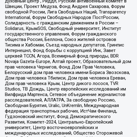
духовный центр , Риддл, Русский антивоенный комитет в
Швеции, Проект Медуза, Фонд Андрея Сахарова, Форум
свободной России, Лига Свободных Наций, Transparеncy
International, Форум Свободных Народов ПостРоссии,
Солидарность с гражданским движением в России –
Solidarus, КрымSOS, Свободный университет, Институт
государственного управления, Форум гражданского
общества Россия, Беллона, Союз жителей островов
Тисима и Хабомаи, Съезд народных депутатов, Гринпис
Интернешнл, Фонд борьбы с коррупцией Инк, Завет
церквей TCCN, Агора, Всемирный фонд природы, BDR
Novaja Gazeta-Europe, Алтай проект, Образовательный дом
прав человека Чернигов, Фонд Дом Прав Человека,
Белорусский дом прав человека имени Бориса Звозскова,
Дом прав человека Тбилиси, Дом прав человека Ереван,
Дом прав человека Крым, Центр дикого лосося, TVR
Studios, ТВ Дождь, Центр европейских исследований им
Вилфрида Мартенса, Сетевое объединение журналистов
расследователей, АЛЛАТРА, За свободную Россию,
Свободная Бурятия, Uralic, UnKremlin, Международная
федерация транспортных рабочих, ИстЧам Финланд,
Гудзоновский институт, Фонд Демократического
Развития, Комитет-2024, Центрально-Европейский
университет, Центр восточноевропейских и
международных исследований, Общество Сторожевой