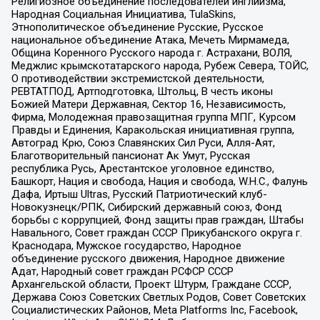
Религиозное объединение последователей инглиизма,
Народная Социальная Инициатива, TulaSkins,
Этнополитическое объединение Русские, Русское
национальное объединение Атака, Мечеть Мирмамеда,
Община Коренного Русского народа г. Астрахани, ВОЛЯ,
Меджлис крымскотатарского народа, Рубеж Севера, ТОЙС,
О противодействии экстремистской деятельности,
РЕВТАТПОД, Артподготовка, Штольц, В честь иконы
Божией Матери Державная, Сектор 16, Независимость,
Фирма, Молодежная правозащитная группа МПГ, Курсом
Правды и Единения, Каракольская инициативная группа,
Автоград Крю, Союз Славянских Сил Руси, Алля-Аят,
Благотворительный пансионат Ак Умут, Русская
республика Русь, Арестантское уголовное единство,
Башкорт, Нация и свобода, Нация и свобода, W.H.С., Фалунь
Дафа, Иртыш Ultras, Русский Патриотический клуб-
Новокузнецк/РПК, Сибирский державный союз, Фонд
борьбы с коррупцией, Фонд защиты прав граждан, Штабы
Навального, Совет граждан СССР Прикубанского округа г.
Краснодара, Мужское государство, Народное
объединение русского движения, Народное движение
Адат, Народный совет граждан РСФСР СССР
Архангельской области, Проект Штурм, Граждане СССР,
Держава Союз Советских Светлых Родов, Совет Советских
Социалистических Районов, Meta Platforms Inc, Facebook,