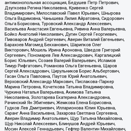
антимонопольная ассоциация, Бедушев Петр Петрович,
Дзугкоева Регина Николаевна, Кривенко Сергей
Владимирович, Милославский Павел Юрьевич, Шнырова
Ольга Вадимовна, Чанышева Лилия Айратовна, Сидорович
Ольга Борисовна, Туровский Александр Алексеевич,
Васильева Анастасия Евгеньевна, Ривина Анна Валерьевна,
Бойко Анатолий Николаевич, Дугин Сергей Георгиевич,
Пивоваров Андрей Сергеевич, Аверин Виталий Евгеньевич,
Барахоев Магомед Бекханович, Шарипков Олег
Викторович, Мошель Ирина Ароновна, Шведов Григорий
Сергеевич, Пономарев Лев Александрович, Каргалицкий
Борис Юльевич, Созаев Валерий Валерьевич, Исламов
Тимур Рифгатович, Романова Ольга Евгеньевна, Щаров
Сергей Алексадрович, Цирульников Борис Альбертович,
Гасан Ольга Павловна, Паутов Юрий Анатольевич,
Верховский Александр Маркович, Пислакова-Паркер
Марина Петровна, Кочеткова Татьяна Владимировна,
Чуркина Наталья Валерьевна, Акимова Татьяна
Николаевна, Золотарева Екатерина Александровна,
Рачинский Ян Збигневич, Жемкова Елена Борисовна,
Гудков Лев Дмитриевич, Илларионова Юлия Юрьевна,
Саранг Анна Васильевна, Захарова Светлана Сергеевна,
Аверин Владимир Анатольевич, Щур Татьяна Михайловна,
Щур Николай Алексеевич, Блинушов Андрей Юрьевич,
Мосин Алексей Геннадьевич, Гефтер Валентин Михайлович,