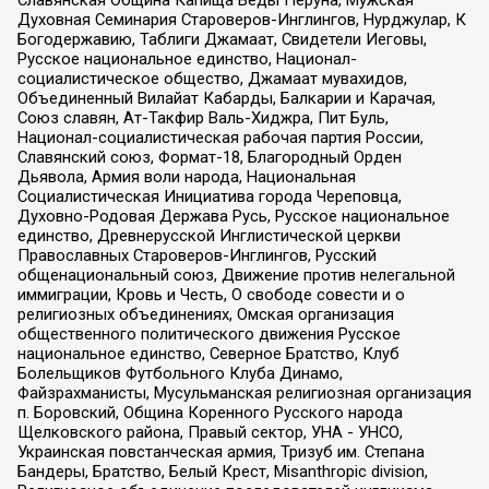
Духовная Семинария Староверов-Инглингов, Нурджулар, К
Богодержавию, Таблиги Джамаат, Свидетели Иеговы,
Русское национальное единство, Национал-
социалистическое общество, Джамаат мувахидов,
Объединенный Вилайат Кабарды, Балкарии и Карачая,
Союз славян, Ат-Такфир Валь-Хиджра, Пит Буль,
Национал-социалистическая рабочая партия России,
Славянский союз, Формат-18, Благородный Орден
Дьявола, Армия воли народа, Национальная
Социалистическая Инициатива города Череповца,
Духовно-Родовая Держава Русь, Русское национальное
единство, Древнерусской Инглистической церкви
Православных Староверов-Инглингов, Русский
общенациональный союз, Движение против нелегальной
иммиграции, Кровь и Честь, О свободе совести и о
религиозных объединениях, Омская организация
общественного политического движения Русское
национальное единство, Северное Братство, Клуб
Болельщиков Футбольного Клуба Динамо,
Файзрахманисты, Мусульманская религиозная организация
п. Боровский, Община Коренного Русского народа
Щелковского района, Правый сектор, УНА - УНСО,
Украинская повстанческая армия, Тризуб им. Степана
Бандеры, Братство, Белый Крест, Misanthropic division,