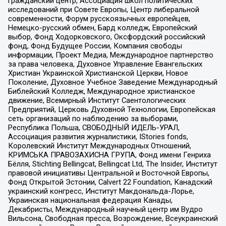
гражданский центр, Ассоциация школ политических
исследований при Совете Европы, Центр либеральной
современности, Форум русскоязычных европейцев,
Немецко-русский обмен, Бард колледж, Европейский
выбор, Фонд Ходорковского, Оксфордский российский
фонд, Фонд Будущее России, Компания свободы
информации, Проект Медиа, Международное партнерство
за права человека, Духовное Управление Евангельских
Христиан Украинской Христианской Церкви, Новое
Поколение, Духовное Учебное Заведение Международный
Библейский Колледж, Международное христианское
движение, Всемирный Институт Саентологических
Предприятий, Церковь Духовной Технологии, Европейская
сеть организаций по наблюдению за выборами,
Республика Польша, СВОБОДНЫЙ ИДЕЛЬ-УРАЛ,
Ассоциация развития журналистики, IStories fonds,
Королевский Институт Международных Отношений,
КРИМСЬКА ПРАВОЗАХИСНА ГРУПА, Фонд имени Генриха
Бёлля, Stichting Bellingcat, Bellingcat Ltd, The Insider, Институт
правовой инициативы Центральной и Восточной Европы,
Фонд Открытой Эстонии, Calvert 22 Foundation, Канадский
украинский конгресс, Институт Макдональда-Лорье,
Украинская национальная федерация Канады,
Декабристы, Международный научный центр им Вудро
Вильсона, Свободная пресса, Возрождение, Всеукраинский