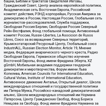
башни, Библии и трактатов Свидетелей Иеговы,
Гражданский Совет, Центр анализа европейской политики,
Академическая сеть Восточная Европа, Российский
комитет действия, РЭНД корпорейшн, Русская Америка за
демократию в России, Настоящая Россия, Глобальная сеть
журналистов-расследователей, Служба поддержки,
Свободная Россия Берлин, Свободная Россия Северный
Рейн-Вестфалия, Фонд глобальной помощи, Антивоенный
комитет России, Russie-Libertes, La Asocicion de Rusos
Libres, Союз за возвращение Северных территорий,
Крымскотатарский Ресурсный Центр, Глобальный союз
IndustriALL, Russian Election Monitor, Article 19, Мнение
медиа, Федерация анархического черного креста, Радио
Свободная Европа, Германское общество изучения
Восточной Европы, Фонд имени Фридриха Эберта, XZ
gGmbH, Мобильная академия поддержки гендерной
демократии и миротворчества, Форум имени Льва
Копелева, American Councils for International Education,
Cultural Vistas, Institute of International Education,
Антивоенное движение Антальи, Открытый диалог, Школа
международных отношений и государственной политики
им Питера Мунка, Российско-канадский демократический
альянс, Школа международных отношений им Нормана
Патерсона, Центр Гражданских Свобод, Фонд Бориса
Немцова за Свободу, Фонд имени Фридриха Науманна за