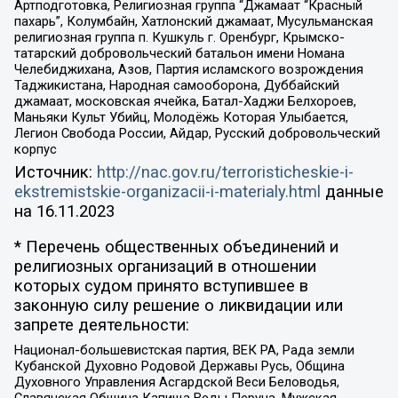
Артподготовка, Религиозная группа “Джамаат “Красный
пахарь”, Колумбайн, Хатлонский джамаат, Мусульманская
религиозная группа п. Кушкуль г. Оренбург, Крымско-
татарский добровольческий батальон имени Номана
Челебиджихана, Азов, Партия исламского возрождения
Таджикистана, Народная самооборона, Дуббайский
джамаат, московская ячейка, Батал-Хаджи Белхороев,
Маньяки Культ Убийц, Молодёжь Которая Улыбается,
Легион Свобода России, Айдар, Русский добровольческий
корпус
Источник:
http://nac.gov.ru/terroristicheskie-i-
ekstremistskie-organizacii-i-materialy.html
данные
на
16.11.2023
* Перечень общественных объединений и
религиозных организаций в отношении
которых судом принято вступившее в
законную силу решение о ликвидации или
запрете деятельности:
Национал-большевистская партия, ВЕК РА, Рада земли
Кубанской Духовно Родовой Державы Русь, Община
Духовного Управления Асгардской Веси Беловодья,
Славянская Община Капища Веды Перуна, Мужская