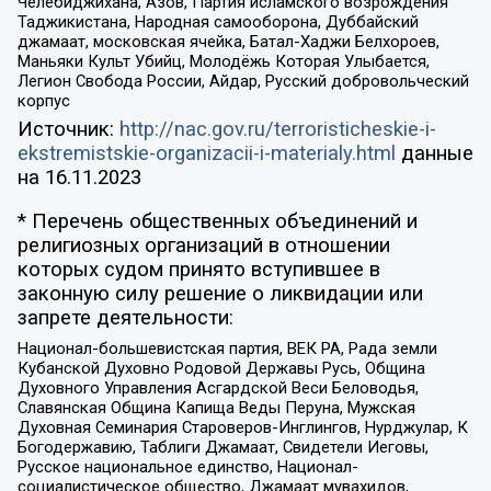
Челебиджихана, Азов, Партия исламского возрождения
Таджикистана, Народная самооборона, Дуббайский
джамаат, московская ячейка, Батал-Хаджи Белхороев,
Маньяки Культ Убийц, Молодёжь Которая Улыбается,
Легион Свобода России, Айдар, Русский добровольческий
корпус
Источник:
http://nac.gov.ru/terroristicheskie-i-
ekstremistskie-organizacii-i-materialy.html
данные
на
16.11.2023
* Перечень общественных объединений и
религиозных организаций в отношении
которых судом принято вступившее в
законную силу решение о ликвидации или
запрете деятельности:
Национал-большевистская партия, ВЕК РА, Рада земли
Кубанской Духовно Родовой Державы Русь, Община
Духовного Управления Асгардской Веси Беловодья,
Славянская Община Капища Веды Перуна, Мужская
Духовная Семинария Староверов-Инглингов, Нурджулар, К
Богодержавию, Таблиги Джамаат, Свидетели Иеговы,
Русское национальное единство, Национал-
социалистическое общество, Джамаат мувахидов,