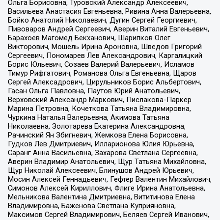
Ольга Борисовна, Туровский Александр Алексеевич,
Васильева Анастасия Евгеньевна, Ривина Анна Валерьевна,
Бойко Анатолий Николаевич, Дугин Сергей Георгиевич,
Пивоваров Андрей Сергеевич, Аверин Виталий Евгеньевич,
Барахоев Магомед Бекханович, Шарипков Олег
Викторович, Мошель Ирина Ароновна, Шведов Григорий
Сергеевич, Пономарев Лев Александрович, Каргалицкий
Борис Юльевич, Созаев Валерий Валерьевич, Исламов
Тимур Рифгатович, Романова Ольга Евгеньевна, Щаров
Сергей Алексадрович, Цирульников Борис Альбертович,
Гасан Ольга Павловна, Паутов Юрий Анатольевич,
Верховский Александр Маркович, Пислакова-Паркер
Марина Петровна, Кочеткова Татьяна Владимировна,
Чуркина Наталья Валерьевна, Акимова Татьяна
Николаевна, Золотарева Екатерина Александровна,
Рачинский Ян Збигневич, Жемкова Елена Борисовна,
Гудков Лев Дмитриевич, Илларионова Юлия Юрьевна,
Саранг Анна Васильевна, Захарова Светлана Сергеевна,
Аверин Владимир Анатольевич, Щур Татьяна Михайловна,
Щур Николай Алексеевич, Блинушов Андрей Юрьевич,
Мосин Алексей Геннадьевич, Гефтер Валентин Михайлович,
Симонов Алексей Кириллович, Флиге Ирина Анатольевна,
Мельникова Валентина Дмитриевна, Вититинова Елена
Владимировна, Баженова Светлана Куприяновна,
Максимов Сергей Владимирович, Беляев Сергей Иванович,