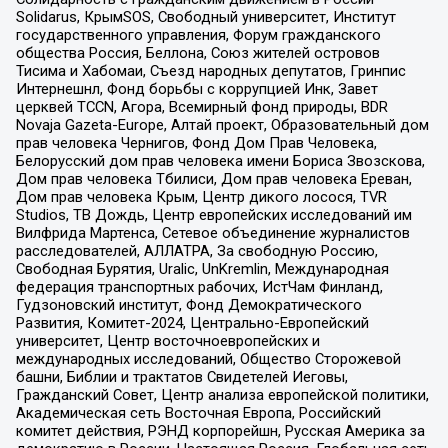
Solidarus, КрымSOS, Свободный университет, Институт
государственного управления, Форум гражданского
общества Россия, Беллона, Союз жителей островов
Тисима и Хабомаи, Съезд народных депутатов, Гринпис
Интернешнл, Фонд борьбы с коррупцией Инк, Завет
церквей TCCN, Агора, Всемирный фонд природы, BDR
Novaja Gazeta-Europe, Алтай проект, Образовательный дом
прав человека Чернигов, Фонд Дом Прав Человека,
Белорусский дом прав человека имени Бориса Звозскова,
Дом прав человека Тбилиси, Дом прав человека Ереван,
Дом прав человека Крым, Центр дикого лосося, TVR
Studios, ТВ Дождь, Центр европейских исследований им
Вилфрида Мартенса, Сетевое объединение журналистов
расследователей, АЛЛАТРА, За свободную Россию,
Свободная Бурятия, Uralic, UnKremlin, Международная
федерация транспортных рабочих, ИстЧам Финланд,
Гудзоновский институт, Фонд Демократического
Развития, Комитет-2024, Центрально-Европейский
университет, Центр восточноевропейских и
международных исследований, Общество Сторожевой
башни, Библии и трактатов Свидетелей Иеговы,
Гражданский Совет, Центр анализа европейской политики,
Академическая сеть Восточная Европа, Российский
комитет действия, РЭНД корпорейшн, Русская Америка за