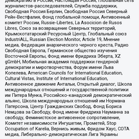
демократию в России, Настоящая Россия, Глобальная сеть
журналистов-расследователей, Служба поддержки,
Свободная Россия Берлин, Свободная Россия Северный
Рейн-Вестфалия, Фонд глобальной помощи, Антивоенный
комитет России, Russie-Libertes, La Asocicion de Rusos
Libres, Союз за возвращение Северных территорий,
Крымскотатарский Ресурсный Центр, Глобальный союз
IndustriALL, Russian Election Monitor, Article 19, Мнение
медиа, Федерация анархического черного креста, Радио
Свободная Европа, Германское общество изучения
Восточной Европы, Фонд имени Фридриха Эберта, XZ
gGmbH, Мобильная академия поддержки гендерной
демократии и миротворчества, Форум имени Льва
Копелева, American Councils for International Education,
Cultural Vistas, Institute of International Education,
Антивоенное движение Антальи, Открытый диалог, Школа
международных отношений и государственной политики
им Питера Мунка, Российско-канадский демократический
альянс, Школа международных отношений им Нормана
Патерсона, Центр Гражданских Свобод, Фонд Бориса
Немцова за Свободу, Фонд имени Фридриха Науманна за
свободу, Феминистское антивоенное сопротивление,
Комитет независимости Ингушетии, Прометей, Stop
Occupation of Karelia, Вернись живым, Фридом Хаус, СОТА
медиа, Либерально-демократическая Лига Украины