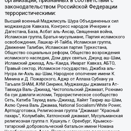
организаций, признанных в соответствии с
законодательством Российской Федерации
террористическими:
Высший военный Маджлисуль Шура Объединенных сил
моджахедов Кавказа, Конгресс народов Ичкерии и
Дагестана, База, Асбат аль-Ансар, Священная война,
Исламская группа, Братья-мусульмане, Партия исламского
освобождения, Лашкар-И-Тайба, Исламская группа,
Движение Талибан, Исламская партия Туркестана,
Общество социальных реформ, Общество возрождения
исламского наследия, Дом двух святых, Джунд аш-Шам,
Исламский джихад, Аль-Каида, Имарат Кавказ, АБТО,
Правый сектор, Исламское государство, Джабха аль-
Нусра ли-Ахль аш-Шам, Народное ополчение имени К.
Минина и Д. Пожарского, Аджр от Аллаха Субхану уа
Тагьаля SHAM, АУМ Синрике, Муджахеды джамаата Ат-
Тавхида Валь-Джихад, Чистопольский Джамаат, Рохнамо
ба суи давлати исломи, Террористическое сообщество
Сеть, Катиба Таухид валь-Джихад, Хайят Тахрир аш-Шам,
Ахлю Сунна Валь Джамаа, National Socialism/White Power,
Артподготовка, Религиозная группа “Джамаат “Красный
пахарь”, Колумбайн, Хатлонский джамаат, Мусульманская
религиозная группа п. Кушкуль г. Оренбург, Крымско-
татарский добровольческий батальон имени Номана