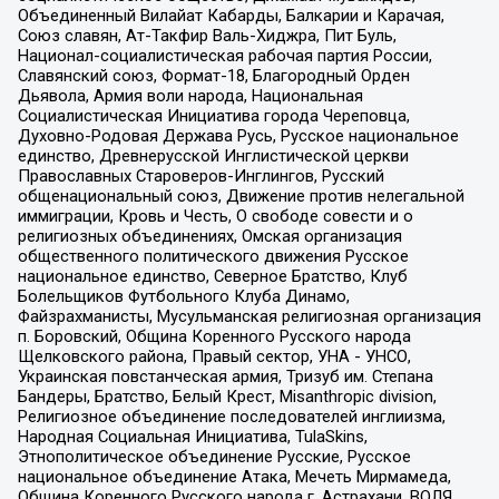
Объединенный Вилайат Кабарды, Балкарии и Карачая,
Союз славян, Ат-Такфир Валь-Хиджра, Пит Буль,
Национал-социалистическая рабочая партия России,
Славянский союз, Формат-18, Благородный Орден
Дьявола, Армия воли народа, Национальная
Социалистическая Инициатива города Череповца,
Духовно-Родовая Держава Русь, Русское национальное
единство, Древнерусской Инглистической церкви
Православных Староверов-Инглингов, Русский
общенациональный союз, Движение против нелегальной
иммиграции, Кровь и Честь, О свободе совести и о
религиозных объединениях, Омская организация
общественного политического движения Русское
национальное единство, Северное Братство, Клуб
Болельщиков Футбольного Клуба Динамо,
Файзрахманисты, Мусульманская религиозная организация
п. Боровский, Община Коренного Русского народа
Щелковского района, Правый сектор, УНА - УНСО,
Украинская повстанческая армия, Тризуб им. Степана
Бандеры, Братство, Белый Крест, Misanthropic division,
Религиозное объединение последователей инглиизма,
Народная Социальная Инициатива, TulaSkins,
Этнополитическое объединение Русские, Русское
национальное объединение Атака, Мечеть Мирмамеда,
Община Коренного Русского народа г. Астрахани, ВОЛЯ,