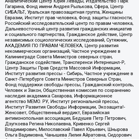
Аналитический Центр Юрия Левады, Издательство Парк
Гагарина, Фонд имени Андрея Рылькова, Сфера, Центр
СИБАЛЬТ, Уральская правозащитная группа, Женщины
Евразии, Институт прав человека, Фонд защиты гласности,
Российский исследовательский центр по правам человека,
Дальневосточный центр развития гражданских инициатив
и социального партнерства, Гражданское действие, Центр
независимых социологических исследований, Сутяжник,
АКАДЕМИЯ ПО ПРАВАМ ЧЕЛОВЕКА, Центр развития
некоммерческих организаций, Частное учреждение в
Калининграде Совета Министров северных стран,
Гражданское содействие, Трансперенси Интернешнл-Р,
Центр Защиты Прав Средств Массовой Информации,
Институт развития прессы - Сибирь, Частное учреждение в
Санкт-Петербурге Совета Министров Северных Стран,
Фонд поддержки свободы прессы, Гражданский контроль,
Человек и Закон, Общественная комиссия по сохранению
наследия академика Сахарова, Информационное
агентство МЕМО. РУ, Институт региональной прессы,
Институт Развития Свободы Информации, Экозащита!-
Женсовет, Общественный вердикт, Евразийская
антимонопольная ассоциация, Бедушев Петр Петрович,
Дзугкоева Регина Николаевна, Кривенко Сергей
Владимирович, Милославский Павел Юрьевич, Шнырова
Ольга Вадимовна, Чанышева Лилия Айратовна, Сидорович