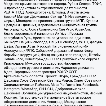
Меджлис крымскотатарского народа, Рубеж Севера, ТОЙС,
О противодействии экстремистской деятельности,
РЕВТАТПОД, Артподготовка, Штольц, В честь иконы
Божией Матери Державная, Сектор 16, Независимость,
Фирма, Молодежная правозащитная группа МПГ, Курсом
Правды и Единения, Каракольская инициативная группа,
Автоград Крю, Союз Славянских Сил Руси, Алля-Аят,
Благотворительный пансионат Ак Умут, Русская
республика Русь, Арестантское уголовное единство,
Башкорт, Нация и свобода, Нация и свобода, W.H.С., Фалунь
Дафа, Иртыш Ultras, Русский Патриотический клуб-
Новокузнецк/РПК, Сибирский державный союз, Фонд
борьбы с коррупцией, Фонд защиты прав граждан, Штабы
Навального, Совет граждан СССР Прикубанского округа г.
Краснодара, Мужское государство, Народное
объединение русского движения, Народное движение
Адат, Народный совет граждан РСФСР СССР
Архангельской области, Проект Штурм, Граждане СССР,
Держава Союз Советских Светлых Родов, Совет Советских
Социалистических Районов, Meta Platforms Inc, Facebook,
Instagram, WhatsApp, СИЧ-С14, Добровольческое
Движение Организации украинских националистов, Черный
Комитет, Татарстанское Региональное Всетатарское
общественное движение, Невоград, Молодежное
Демократическое Движение Весна, Верховный Совет