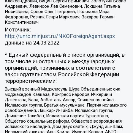
Александрович, Вицин Сергей Ефимович, Золотухин Борис
Андреевич, Левинсон Лев Семенович, Локшина Татьяна
Иосифовна, Орлов Олег Петрович, Полякова Мара
Федоровна, Резник Генри Маркович, Захаров Герман
Константинович
Источник:
http://unro.minjust.ru/NKOForeignAgent.aspx
данные на
24.03.2022
* Единый федеральный список организаций, в
том числе иностранных и международных
организаций, признанных в соответствии с
законодательством Российской Федерации
террористическими:
Высший военный Маджлисуль Шура Объединенных сил
моджахедов Кавказа, Конгресс народов Ичкерии и
Дагестана, База, Асбат аль-Ансар, Священная война,
Исламская группа, Братья-мусульмане, Партия исламского
освобождения, Лашкар-И-Тайба, Исламская группа,
Движение Талибан, Исламская партия Туркестана,
Общество социальных реформ, Общество возрождения
исламского наследия, Дом двух святых, Джунд аш-Шам,
Исламский джихад, Аль-Каида, Имарат Кавказ, АБТО,