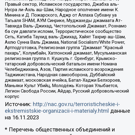
Правый сектор, Исламское государство, Джабха аль-
Нусра ли-Ахль аш-Шам, Народное ополчение имени К.
Минина и Д. Пожарского, Аджр от Аллаха Субхану уа
Тагьаля SHAM, АУМ Синрике, Муджахеды джамаата Ат-
Тавхида Валь-Джихад, Чистопольский Джамаат, Рохнамо
ба суи давлати исломи, Террористическое сообщество
Сеть, Катиба Таухид валь-Джихад, Хайят Тахрир аш-Шам,
Ахлю Сунна Валь Джамаа, National Socialism/White Power,
Артподготовка, Религиозная группа “Джамаат “Красный
пахарь”, Колумбайн, Хатлонский джамаат, Мусульманская
религиозная группа п. Кушкуль г. Оренбург, Крымско-
татарский добровольческий батальон имени Номана
Челебиджихана, Азов, Партия исламского возрождения
Таджикистана, Народная самооборона, Дуббайский
джамаат, московская ячейка, Батал-Хаджи Белхороев,
Маньяки Культ Убийц, Молодёжь Которая Улыбается,
Легион Свобода России, Айдар, Русский добровольческий
корпус
Источник:
http://nac.gov.ru/terroristicheskie-i-
ekstremistskie-organizacii-i-materialy.html
данные
на
16.11.2023
* Перечень общественных объединений и