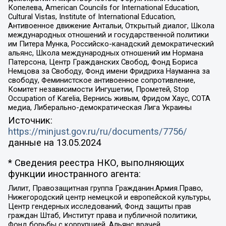
Копелева, American Councils for International Education,
Cultural Vistas, Institute of International Education,
Антивоенное движение Антальи, Открытый диалог, Школа
международных отношений и государственной политики
им Питера Мунка, Российско-канадский демократический
альянс, Школа международных отношений им Нормана
Патерсона, Центр Гражданских Свобод, Фонд Бориса
Немцова за Свободу, Фонд имени Фридриха Науманна за
свободу, Феминистское антивоенное сопротивление,
Комитет независимости Ингушетии, Прометей, Stop
Occupation of Karelia, Вернись живым, Фридом Хаус, СОТА
медиа, Либерально-демократическая Лига Украины
Источник:
https://minjust.gov.ru/ru/documents/7756/
данные на
13.05.2024
* Сведения реестра НКО, выполняющих
функции иностранного агента:
Лилит, Правозащитная группа Гражданин.Армия.Право,
Нижегородский центр немецкой и европейской культуры,
Центр гендерных исследований, Фонд защиты прав
граждан Штаб, Институт права и публичной политики,
Фонд борьбы с коррупцией, Альянс врачей,