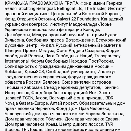
КРИМСЬКА ПРАВОЗАХИСНА ГРУПА, Фонд имени Генриха
Бёлля, Stichting Bellingcat, Bellingcat Ltd, The Insider, Институт
правовой инициативы Центральной и Восточной Европы,
Фонд Открытой Эстонии, Calvert 22 Foundation, Канадский
украинский конгресс, Институт Макдональда-Лорье,
Украинская национальная федерация Канады,
Декабристы, Международный научный центр им Вудро
Вильсона, Свободная пресса, Возрождение, Всеукраинский
духовный центр , Риддл, Русский антивоенный комитет в
Швеции, Проект Медуза, Фонд Андрея Сахарова, Форум
свободной России, Лига Свободных Наций, Transparеncy
International, Форум Свободных Народов ПостРоссии,
Солидарность с гражданским движением в России –
Solidarus, КрымSOS, Свободный университет, Институт
государственного управления, Форум гражданского
общества Россия, Беллона, Союз жителей островов
Тисима и Хабомаи, Съезд народных депутатов, Гринпис
Интернешнл, Фонд борьбы с коррупцией Инк, Завет
церквей TCCN, Агора, Всемирный фонд природы, BDR
Novaja Gazeta-Europe, Алтай проект, Образовательный дом
прав человека Чернигов, Фонд Дом Прав Человека,
Белорусский дом прав человека имени Бориса Звозскова,
Дом прав человека Тбилиси, Дом прав человека Ереван,
Дом прав человека Крым, Центр дикого лосося, TVR
Studios, ТВ Дождь, Центр европейских исследований им