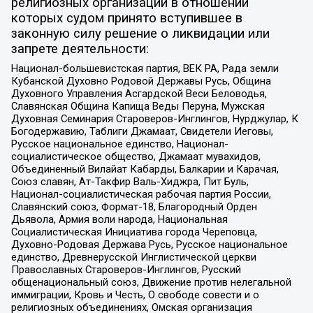
религиозных организаций в отношении
которых судом принято вступившее в
законную силу решение о ликвидации или
запрете деятельности:
Национал-большевистская партия, ВЕК РА, Рада земли
Кубанской Духовно Родовой Державы Русь, Община
Духовного Управления Асгардской Веси Беловодья,
Славянская Община Капища Веды Перуна, Мужская
Духовная Семинария Староверов-Инглингов, Нурджулар, К
Богодержавию, Таблиги Джамаат, Свидетели Иеговы,
Русское национальное единство, Национал-
социалистическое общество, Джамаат мувахидов,
Объединенный Вилайат Кабарды, Балкарии и Карачая,
Союз славян, Ат-Такфир Валь-Хиджра, Пит Буль,
Национал-социалистическая рабочая партия России,
Славянский союз, Формат-18, Благородный Орден
Дьявола, Армия воли народа, Национальная
Социалистическая Инициатива города Череповца,
Духовно-Родовая Держава Русь, Русское национальное
единство, Древнерусской Инглистической церкви
Православных Староверов-Инглингов, Русский
общенациональный союз, Движение против нелегальной
иммиграции, Кровь и Честь, О свободе совести и о
религиозных объединениях, Омская организация