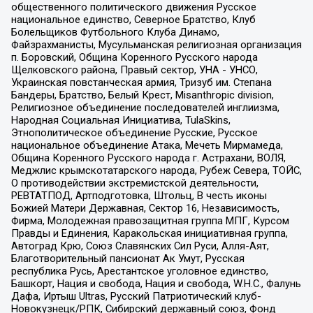
общественного политического движения Русское
национальное единство, Северное Братство, Клуб
Болельщиков Футбольного Клуба Динамо,
Файзрахманисты, Мусульманская религиозная организация
п. Боровский, Община Коренного Русского народа
Щелковского района, Правый сектор, УНА - УНСО,
Украинская повстанческая армия, Тризуб им. Степана
Бандеры, Братство, Белый Крест, Misanthropic division,
Религиозное объединение последователей инглиизма,
Народная Социальная Инициатива, TulaSkins,
Этнополитическое объединение Русские, Русское
национальное объединение Атака, Мечеть Мирмамеда,
Община Коренного Русского народа г. Астрахани, ВОЛЯ,
Меджлис крымскотатарского народа, Рубеж Севера, ТОЙС,
О противодействии экстремистской деятельности,
РЕВТАТПОД, Артподготовка, Штольц, В честь иконы
Божией Матери Державная, Сектор 16, Независимость,
Фирма, Молодежная правозащитная группа МПГ, Курсом
Правды и Единения, Каракольская инициативная группа,
Автоград Крю, Союз Славянских Сил Руси, Алля-Аят,
Благотворительный пансионат Ак Умут, Русская
республика Русь, Арестантское уголовное единство,
Башкорт, Нация и свобода, Нация и свобода, W.H.С., Фалунь
Дафа, Иртыш Ultras, Русский Патриотический клуб-
Новокузнецк/РПК, Сибирский державный союз, Фонд