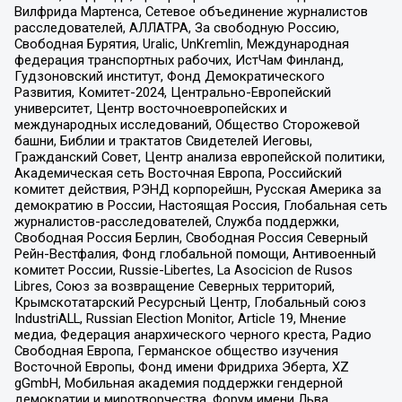
Вилфрида Мартенса, Сетевое объединение журналистов
расследователей, АЛЛАТРА, За свободную Россию,
Свободная Бурятия, Uralic, UnKremlin, Международная
федерация транспортных рабочих, ИстЧам Финланд,
Гудзоновский институт, Фонд Демократического
Развития, Комитет-2024, Центрально-Европейский
университет, Центр восточноевропейских и
международных исследований, Общество Сторожевой
башни, Библии и трактатов Свидетелей Иеговы,
Гражданский Совет, Центр анализа европейской политики,
Академическая сеть Восточная Европа, Российский
комитет действия, РЭНД корпорейшн, Русская Америка за
демократию в России, Настоящая Россия, Глобальная сеть
журналистов-расследователей, Служба поддержки,
Свободная Россия Берлин, Свободная Россия Северный
Рейн-Вестфалия, Фонд глобальной помощи, Антивоенный
комитет России, Russie-Libertes, La Asocicion de Rusos
Libres, Союз за возвращение Северных территорий,
Крымскотатарский Ресурсный Центр, Глобальный союз
IndustriALL, Russian Election Monitor, Article 19, Мнение
медиа, Федерация анархического черного креста, Радио
Свободная Европа, Германское общество изучения
Восточной Европы, Фонд имени Фридриха Эберта, XZ
gGmbH, Мобильная академия поддержки гендерной
демократии и миротворчества, Форум имени Льва