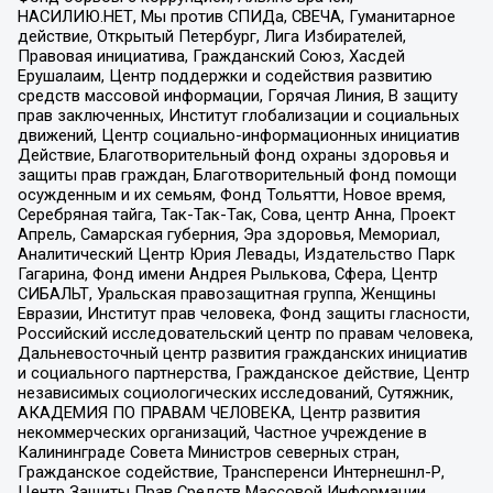
НАСИЛИЮ.НЕТ, Мы против СПИДа, СВЕЧА, Гуманитарное
действие, Открытый Петербург, Лига Избирателей,
Правовая инициатива, Гражданский Союз, Хасдей
Ерушалаим, Центр поддержки и содействия развитию
средств массовой информации, Горячая Линия, В защиту
прав заключенных, Институт глобализации и социальных
движений, Центр социально-информационных инициатив
Действие, Благотворительный фонд охраны здоровья и
защиты прав граждан, Благотворительный фонд помощи
осужденным и их семьям, Фонд Тольятти, Новое время,
Серебряная тайга, Так-Так-Так, Сова, центр Анна, Проект
Апрель, Самарская губерния, Эра здоровья, Мемориал,
Аналитический Центр Юрия Левады, Издательство Парк
Гагарина, Фонд имени Андрея Рылькова, Сфера, Центр
СИБАЛЬТ, Уральская правозащитная группа, Женщины
Евразии, Институт прав человека, Фонд защиты гласности,
Российский исследовательский центр по правам человека,
Дальневосточный центр развития гражданских инициатив
и социального партнерства, Гражданское действие, Центр
независимых социологических исследований, Сутяжник,
АКАДЕМИЯ ПО ПРАВАМ ЧЕЛОВЕКА, Центр развития
некоммерческих организаций, Частное учреждение в
Калининграде Совета Министров северных стран,
Гражданское содействие, Трансперенси Интернешнл-Р,
Центр Защиты Прав Средств Массовой Информации,