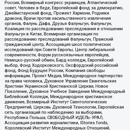
Россия, Всемирный конгресс украинцев, Атлантический
совет, Человек в беде, Европейский фонд за демократию,
Джеймстаунский фонд, Прожект Хармони, Родники
дракона, Врачи против насильственного извлечения
органов, Фалунь Дафа, Друзья Фалуньгун, Фалуньгун,
Коалиция по расследованию преследования в отношении
Фалуньгун в Китае, Всемирная организация по
расследованию преследований Фалуньгун, Пражский
гражданский центр, Ассоциация школ политических
исследований при Совете Европы, Центр либеральной
современности, Форум русскоязычных европейцев,
Немецко-русский обмен, Бард колледж, Европейский
выбор, Фонд Ходорковского, Оксфордский российский
фонд, Фонд Будущее России, Компания свободы
информации, Проект Медиа, Международное партнерство
за права человека, Духовное Управление Евангельских
Христиан Украинской Христианской Церкви, Новое
Поколение, Духовное Учебное Заведение Международный
Библейский Колледж, Международное христианское
движение, Всемирный Институт Саентологических
Предприятий, Церковь Духовной Технологии, Европейская
сеть организаций по наблюдению за выборами,
Республика Польша, СВОБОДНЫЙ ИДЕЛЬ-УРАЛ,
Ассоциация развития журналистики, IStories fonds,
Королевский Институт Международных Отношений,