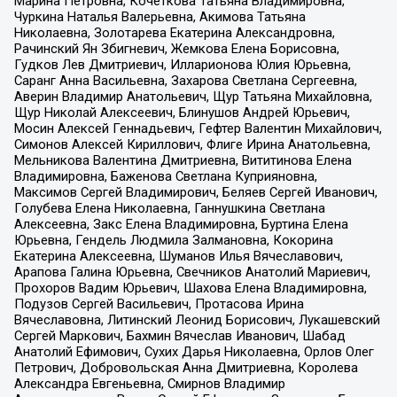
Марина Петровна, Кочеткова Татьяна Владимировна,
Чуркина Наталья Валерьевна, Акимова Татьяна
Николаевна, Золотарева Екатерина Александровна,
Рачинский Ян Збигневич, Жемкова Елена Борисовна,
Гудков Лев Дмитриевич, Илларионова Юлия Юрьевна,
Саранг Анна Васильевна, Захарова Светлана Сергеевна,
Аверин Владимир Анатольевич, Щур Татьяна Михайловна,
Щур Николай Алексеевич, Блинушов Андрей Юрьевич,
Мосин Алексей Геннадьевич, Гефтер Валентин Михайлович,
Симонов Алексей Кириллович, Флиге Ирина Анатольевна,
Мельникова Валентина Дмитриевна, Вититинова Елена
Владимировна, Баженова Светлана Куприяновна,
Максимов Сергей Владимирович, Беляев Сергей Иванович,
Голубева Елена Николаевна, Ганнушкина Светлана
Алексеевна, Закс Елена Владимировна, Буртина Елена
Юрьевна, Гендель Людмила Залмановна, Кокорина
Екатерина Алексеевна, Шуманов Илья Вячеславович,
Арапова Галина Юрьевна, Свечников Анатолий Мариевич,
Прохоров Вадим Юрьевич, Шахова Елена Владимировна,
Подузов Сергей Васильевич, Протасова Ирина
Вячеславовна, Литинский Леонид Борисович, Лукашевский
Сергей Маркович, Бахмин Вячеслав Иванович, Шабад
Анатолий Ефимович, Сухих Дарья Николаевна, Орлов Олег
Петрович, Добровольская Анна Дмитриевна, Королева
Александра Евгеньевна, Смирнов Владимир