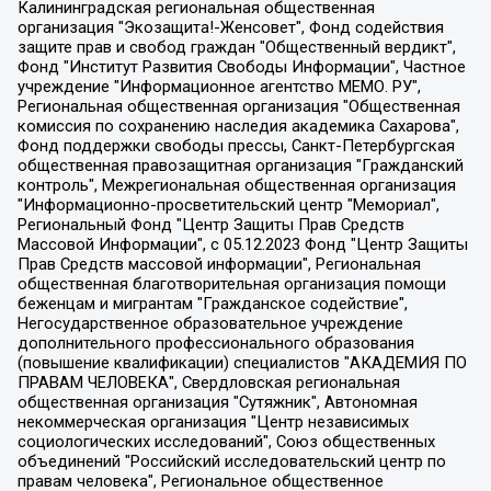
Калининградская региональная общественная организация "Экозащита!-Женсовет", Фонд содействия защите прав и свобод граждан "Общественный вердикт", Фонд "Институт Развития Свободы Информации", Частное учреждение "Информационное агентство МЕМО. РУ", Региональная общественная организация "Общественная комиссия по сохранению наследия академика Сахарова", Фонд поддержки свободы прессы, Санкт-Петербургская общественная правозащитная организация "Гражданский контроль", Межрегиональная общественная организация "Информационно-просветительский центр "Мемориал", Региональный Фонд "Центр Защиты Прав Средств Массовой Информации", с 05.12.2023 Фонд "Центр Защиты Прав Средств массовой информации", Региональная общественная благотворительная организация помощи беженцам и мигрантам "Гражданское содействие", Негосударственное образовательное учреждение дополнительного профессионального образования (повышение квалификации) специалистов "АКАДЕМИЯ ПО ПРАВАМ ЧЕЛОВЕКА", Свердловская региональная общественная организация "Сутяжник", Автономная некоммерческая организация "Центр независимых социологических исследований", Союз общественных объединений "Российский исследовательский центр по правам человека", Региональное общественное учреждение научно-информационный центр "МЕМОРИАЛ", Некоммерческая организация "Фонд защиты гласности", Автономная некоммерческая организация "Институт прав человека", Городская общественная организация "Екатеринбургское общество "МЕМОРИАЛ", Городская общественная организация "Рязанское историко-просветительское и правозащитное общество "Мемориал" (Рязанский Мемориал), Челябинский региональный орган общественной самодеятельности – женское общественное объединение "Женщины Евразии", Челябинский региональный орган общественной самодеятельности "Уральская правозащитная группа", Фонд содействия защите здоровья и социальной справедливости имени Андрея Рылькова, Автономная Некоммерческая Организация "Аналитический Центр Юрия Левады", Автономная некоммерческая организация социальной поддержки населения "Проект Апрель", Региональная общественная организация помощи женщинам и детям, находящимся в кризисной ситуации "Информационно-методический центр "Анна", Фонд содействия развитию массовых коммуникаций и правовому просвещению "Так-так-Так", Фонд содействия устойчивому развитию "Серебряная тайга", Свердловский региональный общественный фонд социальных проектов "Новое время", "Idel.Реалии", Кавказ.Реалии, Крым.Реалии, Телеканал Настоящее Время, Татаро-башкирская служба Радио Свобода (Azatliq Radiosi), Радио Свободная Европа/Радио Свобода (PCE/PC), "Сибирь.Реалии", "Фактограф", Благотворительный фонд помощи осужденным и их семьям, Автономная некоммерческая организация "Институт глобализации и социальных движений", Фонд "В защиту прав заключенных", Частное учреждение "Центр поддержки и содействия развитию средств массовой информации", Пензенский региональный общественный благотворительный фонд "Гражданский союз", "Север.Реалии", Некоммерческая организация Фонд "Правовая инициатива", Общество с ограниченной ответственностью "Радио Свободная Европа/Радио Свобода", Чешское информационное агентство "MEDIUM-ORIENT", Красноярская региональная общественная организация "Мы против СПИДа", Камалягин Денис Николаевич, Маркелов Сергей Евгеньевич, Пономарев Лев Александрович, Савицкая Людмила Алексеевна, Автономная некоммерческая организация "Центр по работе с проблемой насилия "НАСИЛИЮ.НЕТ", Межрегиональный профессиональный союз работников здравоохранения "Альянс врачей", Юридическое лицо, зарегистрированное в Латвийской Республике, SIA "Medusa Project" (регистрационный номер 40103797863, дата регистрации 10.06.2014), Некоммерческая организация "Фонд по борьбе с коррупцией", Автономная некоммерческая организация "Институт права и публичной политики", Баданин Роман Сергеевич, Гликин Максим Александрович, Железнова Мария Михайловна, Лукьянова Юлия Сергеевна, Маетная Елизавета Витальевна, Маняхин Петр Борисович, Чуракова Ольга Владимировна, Ярош Юлия Петровна, Юридическое лицо "The Insider SIA", зарегистрированное в Риге, Латвийская Республика (дата регистрации 26.06.2015), являющееся администратором доменного имени интернет-издания "The Insider SIA", https://theins.ru, Постернак Алексей Евгеньевич, Рубин Михаил Аркадьевич, Анин Роман Александрович, Юридическое лицо Istories fonds, зарегистрированное в Латвийской Республике (регистрационный номер 50008295751, дата регистрации 24.02.2020), Великовский Дмитрий Александрович, Долинина Ирина Николаевна, Мароховская Алеся Алексеевна, Шлейнов Роман Юрьевич, Шмагун Олеся Валентиновна, Общество с ограниченной ответственностью "Альтаир 2021", Общество с ограниченной ответственностью "Вега 2021", Общество с ограниченной ответственностью "Главный редактор 2021", Общество с ограниченной ответственностью "Ромашки монолит", Важенков Артем Валерьевич, Ивановская областная общественная организация "Центр гендерных исследований", Гурман Юрий Альбертович, Медиапроект "ОВД-Инфо", Егоров Владимир Владимирович, Жилинский Владимир Александрович, Общество с ограниченной ответственностью "ЗП", Иванова София Юрьевна, Карезина Инна Павловна, Кильтау Екатерина Викторовна, Петров Алексей Викторович, Пискунов Сергей Евгеньевич, Смирнов Сергей Сергеевич, Тихонов Михаил Сергеевич, Общество с ограниченной ответственностью "ЖУРНАЛИСТ-ИНОСТРАННЫЙ АГЕНТ", Арапова Галина Юрьевна, Вольтская Татьяна Анатольевна, Американская компания "Mason G.E.S. Anonymous Foundation" (США), являющаяся владельцем интернет-издания https://mnews.world/, Компания "Stichting Bellingcat", зарегистрированная в Нидерландах (дата регистрации 11.07.2018), Захаров Андрей Вячеславович, Клепиковская Екатерина Дмитриевна, Общество с ограниченной ответственностью "МЕМО", Перл Роман Александрович, Симонов Евгений Алексеевич, Соловьева Елена Анатольевна, Сотников Даниил Владимирович, Сурначева Елизавета Дмитриевна, Автономная некоммерческая организация по защите прав человека и информированию населения "Якутия – Наше Мнение", Общество с ограниченной ответственностью "Москоу диджитал медиа", с 26.01.2023 Общество с ограниченной ответственностью "Чайка Белые сады", Ветошкина Валерия Валерьевна, Заговора Максим Александрович, Межрегиональное общественное движение "Российская ЛГБТ - сеть", Оленичев Максим Владимирович, Павлов Иван Юрьевич, Скворцова Елена Сергеевна, Общество с ограниченной ответственностью "Как бы инагент", Кочетков Игорь Викторович, Общество с ограниченной ответственностью "Честные выборы", Еланчик Олег Александрович, Общество с ограниченной ответственностью "Нобелевский призыв", Гималова Регина Эмилевна, Григорьев Андрей Валерьевич, Григорьева Алина Александровна, Ассоциация по содействию защите прав призывников, альтернативнослужащих и военнослужащих "Правозащитная группа "Гражданин.Армия.Право", Хисамова Регина Фаритовна, Автономная некоммерческая организация по реализации социально-правовых программ "Лилит", Дальневосточное общественное движение "Маяк", Санкт-Петербургская ЛГБТ-инициативная группа "Выход", Инициативная группа ЛГБТ+ "Реверс", Алексеев Андрей Викторович, Бекбулатова Таисия Львовна, Беляев Иван Михайлович, Владыкина Елена Сергеевна, Гельман Марат Александрович, Никульшина Вероника Юрьевна, Толоконникова Надежда Андреевна, Шендерович Виктор Анатольевич, Общество с ограниченной ответственностью "Данное сообщение", Общество с ограниченной ответственностью Издательский дом "Новая глава", Айнбиндер Александра Александровна, Московский комьюнити-центр для ЛГБТ+инициатив, Благотворительный фонд развития филантропии, Deutsche Welle (Германия, Kurt-Schumacher-Strasse 3, 53113 Bonn), Борзунова Мария Михайловна, Воробьев Виктор Викторович, Голубева Анна Львовна, Константинова Алла Михайловна, Малкова Ирина Владимировна, Мурадов Мурад Абдулгалимович, Осетинская Елизавета Николаевна, Понасенков Евгений Николаевич, Ганапольский Матвей Юрьевич, Киселев Евгений Алексеевич, Борухович Ирина Григорьевна, Дремин Иван Тимофеевич, Дубровский Дмитрий Викторович, Красноярская региональная общественная организация поддержки и развития альтернативных образовательных технологий и межкультурных коммуникаций "ИНТЕРРА", Маяковская Екатерина Алексеевна, Фейгин Марк Захарович, Филимонов Андрей Викторович, Дзугкоева Регина Николаевна, Доброхотов Роман Александрович, Дудь Юрий Александрович, Елкин Сергей Владимирович, Кругликов Кирилл Игоревич, Сабунаева Мария Леонидовна, Семенов Алексей Владимирович, Шаинян Карен Багратович, Шульман Екатерина Михайловна, Асафьев Артур Валерьевич, Вахштайн Виктор Семенович, Венедиктов Алексей Алексеевич, Лушникова Екатерина Евгеньевна, Волков Леонид Михайлович, Невзоров Александр Глебович, Пархоменко Сергей Борисович, Сироткин Ярослав Николаевич, Кара-Мурза Владимир Владимирович, Баранова Наталья Владимировна, Гозман Леонид Яковлевич, Кагарлицкий Борис Юльевич, Климарев Михаил Валерьевич, Милов Владимир Станиславович, Автономная некоммерческая организация Краснодарский центр современного искусства "Типография", Моргенштерн Алишер Тагирович, Соболь Любовь Эдуардовна, Общество с ограниченной ответственностью "ЛИЗА НОРМ", Каспаров Гарри Кимович, Ходорковский Михаил Борисович, Общество с ограниченной ответственностью "Апрельские тезисы", Данилович Ирина Брониславовна, Кашин Олег Владимирович, Петров Николай Владимирович, Пивоваров Алексей Владимирович, Соколов Михаил Владимирович, Цветкова Юлия Владимировна, Чичваркин Евгений Александрович, Комитет против пыток/Команда против пыток, Общество с ограниченной ответственностью "Первый научный", Общество с ограниченной ответственностью "Вертолет и ко", Белоцерковская Вероника Борисовна, Кац Максим Евгеньевич, Лазарева Татьяна Юрьевна, Шаведдинов Руслан Табризович, Яшин Илья Валерьевич, Общество с ограниченной ответственностью "Иноагент ААВ", Алешковский Дмитрий Петрович, Альбац Евгения Марковна, Быков Дмитрий Львович, Галямина Юлия Евгеньевна, Лойко Сергей Леонидович, Мартынов Кирилл Константинович, Медведев Сергей Александрович, Крашенинников Федор Геннадиевич, Гордеева Катерина Вл