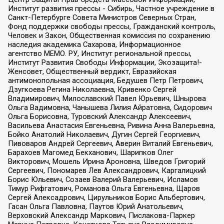
Институт развития прессы - Сибирь, Частное учреждение в
Санкт-Петербурге Совета Министров Северных Стран,
Фонд поддержки свободы прессы, Гражданский контроль,
Человек и Закон, Общественная комиссия по сохранению
наследия академика Сахарова, Информационное
агентство МЕМО. РУ, Институт региональной прессы,
Институт Развития Свободы Информации, Экозащита!-
Женсовет, Общественный вердикт, Евразийская
антимонопольная ассоциация, Бедушев Петр Петрович,
Дзугкоева Регина Николаевна, Кривенко Сергей
Владимирович, Милославский Павел Юрьевич, Шнырова
Ольга Вадимовна, Чанышева Лилия Айратовна, Сидорович
Ольга Борисовна, Туровский Александр Алексеевич,
Васильева Анастасия Евгеньевна, Ривина Анна Валерьевна,
Бойко Анатолий Николаевич, Дугин Сергей Георгиевич,
Пивоваров Андрей Сергеевич, Аверин Виталий Евгеньевич,
Барахоев Магомед Бекханович, Шарипков Олег
Викторович, Мошель Ирина Ароновна, Шведов Григорий
Сергеевич, Пономарев Лев Александрович, Каргалицкий
Борис Юльевич, Созаев Валерий Валерьевич, Исламов
Тимур Рифгатович, Романова Ольга Евгеньевна, Щаров
Сергей Алексадрович, Цирульников Борис Альбертович,
Гасан Ольга Павловна, Паутов Юрий Анатольевич,
Верховский Александр Маркович, Пислакова-Паркер