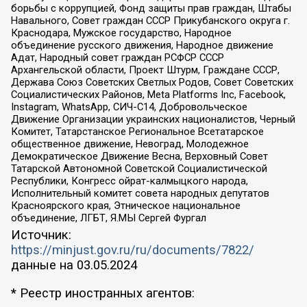
борьбы с коррупцией, Фонд защиты прав граждан, Штабы
Навального, Совет граждан СССР Прикубанского округа г.
Краснодара, Мужское государство, Народное
объединение русского движения, Народное движение
Адат, Народный совет граждан РСФСР СССР
Архангельской области, Проект Штурм, Граждане СССР,
Держава Союз Советских Светлых Родов, Совет Советских
Социалистических Районов, Meta Platforms Inc, Facebook,
Instagram, WhatsApp, СИЧ-С14, Добровольческое
Движение Организации украинских националистов, Черный
Комитет, Татарстанское Региональное Всетатарское
общественное движение, Невоград, Молодежное
Демократическое Движение Весна, Верховный Совет
Татарской Автономной Советской Социалистической
Республики, Конгресс ойрат-калмыцкого народа,
Исполнительный комитет совета народных депутатов
Красноярского края, Этническое национальное
объединение, ЛГБТ, Я.МЫ Сергей Фургал
Источник:
https://minjust.gov.ru/ru/documents/7822/
данные на
03.05.2024
* Реестр иностранных агентов: