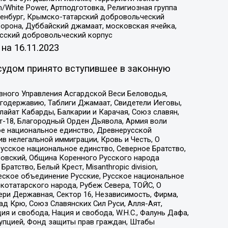
/White Power, Артподготовка, Религиозная группа
Оренбург, Крымско-татарский добровольческий
орона, Дуббайский джамаат, московская ячейка,
усский добровольческий корпус
 на
16.11.2023
судом принято вступившее в законную
вного Управления Асгардской Веси Беловодья,
годержавию, Таблиги Джамаат, Свидетели Иеговы,
айат Кабарды, Балкарии и Карачая, Союз славян,
т-18, Благородный Орден Дьявола, Армия воли
ое национальное единство, Древнерусской
 нелегальной иммиграции, Кровь и Честь, О
усское национальное единство, Северное Братство,
ровский, Община Коренного Русского народа
атство, Белый Крест, Misanthropic division,
еское объединение Русские, Русское национальное
котатарского народа, Рубеж Севера, ТОЙС, О
ри Державная, Сектор 16, Независимость, Фирма,
д Крю, Союз Славянских Сил Руси, Алля-Аят,
я и свобода, Нация и свобода, W.H.С., Фалунь Дафа,
рупцией, Фонд защиты прав граждан, Штабы