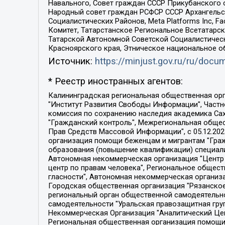
Навального, Совет граждан СССР Прикубанского 
Народный совет граждан РСФСР СССР Архангельск
Социалистических Районов, Meta Platforms Inc, 
Комитет, Татарстанское Региональное Всетатар
Татарской Автономной Советской Социалистическ
Красноярского края, Этническое национальное о
Источник:
https://minjust.gov.ru/ru/doc
* Реестр иностранных агентов:
Калининградская региональная общественная организация "Экозащита!-Женсовет", Фонд содействия защите прав и свобод граждан "Общественный вердикт", Фонд "Институт Развития Свободы Информации", Частное учреждение "Информационное агентство МЕМО. РУ", Региональная общественная организация "Общественная комиссия по сохранению наследия академика Сахарова", Фонд поддержки свободы прессы, Санкт-Петербургская общественная правозащитная организация "Гражданский контроль", Межрегиональная общественная организация "Информационно-просветительский центр "Мемориал", Региональный Фонд "Центр Защиты Прав Средств Массовой Информации", с 05.12.2023 Фонд "Центр Защиты Прав Средств массовой информации", Региональная общественная благотворительная организация помощи беженцам и мигрантам "Гражданское содействие", Негосударственное образовательное учреждение дополнительного профессионального образования (повышение квалификации) специалистов "АКАДЕМИЯ ПО ПРАВАМ ЧЕЛОВЕКА", Свердловская региональная общественная организация "Сутяжник", Автономная некоммерческая организация "Центр независимых социологических исследований", Союз общественных объединений "Российский исследовательский центр по правам человека", Региональное общественное учреждение научно-информационный центр "МЕМОРИАЛ", Некоммерческая организация "Фонд защиты гласности", Автономная некоммерческая организация "Институт прав человека", Городская общественная организация "Екатеринбургское общество "МЕМОРИАЛ", Городская общественная организация "Рязанское историко-просветительское и правозащитное общество "Мемориал" (Рязанский Мемориал), Челябинский региональный орган общественной самодеятельности – женское общественное объединение "Женщины Евразии", Челябинский региональный орган общественной самодеятельности "Уральская правозащитная группа", Фонд содействия защите здоровья и социальной справедливости имени Андрея Рылькова, Автономная Некоммерческая Организация "Аналитический Центр Юрия Левады", Автономная некоммерческая организация социальной поддержки населения "Проект Апрель", Региональная общественная организация помощи женщинам и детям, находящимся в кризисной ситуации "Информационно-методический центр "Анна", Фонд содействия развитию массовых коммуникаций и правовому просвещению "Так-так-Так", Фонд содействия устойчивому развитию "Серебряная тайга", Свердловский региональный общественный фонд социальных проектов "Новое время", "Idel.Реалии", Кавказ.Реалии, Крым.Реалии, Телеканал Настоящее Время, Татаро-башкирская служба Радио Свобода (Azatliq Radiosi), Радио Свободная Европа/Радио Свобода (PCE/PC), "Сибирь.Реалии", "Фактограф", Благотворительный фонд помощи осужденным и их семьям, Автономная некоммерческая организация "Институт глобализации и социальных движений", Фонд "В защиту прав заключенных", Частное учреждение "Центр поддержки и содействия развитию средств массовой информации", Пензенский региональный общественный благотворительный фонд "Гражданский союз", "Север.Реалии", Некоммерческая организация Фонд "Правовая инициатива", 