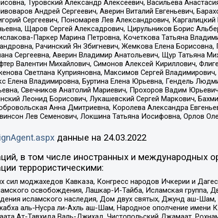
совна, Туровский Александр Алексеевич, Васильева Анастасия
Пивоваров Андрей Сергеевич, Аверин Виталий Евгеньевич, Бара
горий Сергеевич, Пономарев Лев Александрович, Каргалицкий 
ньевна, Щаров Сергей Алексадрович, Цирульников Борис Альбер
ислакова-Паркер Марина Петровна, Кочеткова Татьяна Владими
сандровна, Рачинский Ян Збигневич, Жемкова Елена Борисовна,
лана Сергеевна, Аверин Владимир Анатольевич, Щур Татьяна М
фтер Валентин Михайлович, Симонов Алексей Кириллович, Флиг
женова Светлана Куприяновна, Максимов Сергей Владимирович, 
кс Елена Владимировна, Буртина Елена Юрьевна, Гендель Людм
евна, Свечников Анатолий Мариевич, Прохоров Вадим Юрьевич
инский Леонид Борисович, Лукашевский Сергей Маркович, Бахм
Добровольская Анна Дмитриевна, Королева Александра Евгенье
евинсон Лев Семенович, Локшина Татьяна Иосифовна, Орлов Ол
ignAgent.aspx
данные на
24.03.2022
ций, в том числе иностранных и международных ор
ции террористическими:
ил моджахедов Кавказа, Конгресс народов Ичкерии и Дагеста
ламского освобождения, Лашкар-И-Тайба, Исламская группа, Дв
ения исламского наследия, Дом двух святых, Джунд аш-Шам, 
жабха аль-Нусра ли-Ахль аш-Шам, Народное ополчение имени К.
ата Ат-Тавхида Валь-Джихад, Чистопольский Джамаат, Рохнам