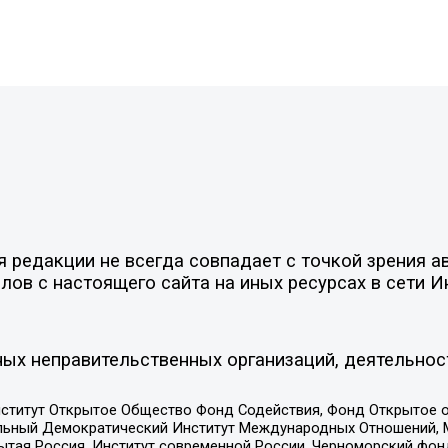
редакции не всегда совпадает с точкой зрения ав
ов с настоящего сайта на иных ресурсах в сети И
ых неправительственных организаций, деятельнос
ститут Открытое Общество Фонд Содействия, Фонд Открытое 
альный Демократический Институт Международных Отношений,
тая Россия, Институт современной России, Черноморский фонд