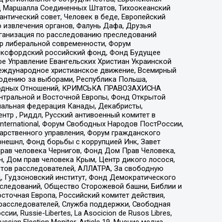
 Маршалла Соединенных Штатов, Тихоокеанский
нтический совет, Человек в беде, Европейский
 извлечения органов, Фалунь Дафа, Друзья
рганизация по расследованию преследований
тр либеральной современности, Форум
 Оксфордский российский фонд, Фонд Будущее
е Управление Евангельских Христиан Украинской
еждународное христианское движение, Всемирный
людению за выборами, Республика Польша,
народных Отношений, КРИМСЬКА ПРАВОЗАХИСНА
ы Центральной и Восточной Европы, Фонд Открытой
иональная федерация Канады, Декабристы,
тр , Риддл, Русский антивоенный комитет в
nternational, Форум Свободных Народов ПостРоссии,
дарственного управления, Форум гражданского
рнешнл, Фонд борьбы с коррупцией Инк, Завет
прав человека Чернигов, Фонд Дом Прав Человека,
н, Дом прав человека Крым, Центр дикого лосося,
стов расследователей, АЛЛАТРА, За свободную
д, Гудзоновский институт, Фонд Демократического
сследований, Общество Сторожевой башни, Библии и
сточная Европа, Российский комитет действия,
-расследователей, Служба поддержки, Свободная
 Russie-Libertes, La Asocicion de Rusos Libres,
an Election Monitor, Article 19, Мнение медиа,