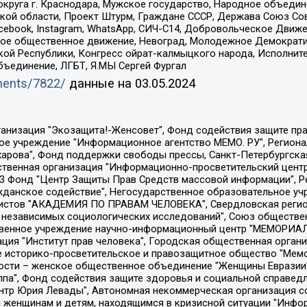
округа г. Краснодара, Мужское государство, Народное объедин
ой области, Проект Штурм, Граждане СССР, Держава Союз Сов
Facebook, Instagram, WhatsApp, СИЧ-С14, Добровольческое Движ
ское общественное движение, Невоград, Молодежное Демократ
ой Республики, Конгресс ойрат-калмыцкого народа, Исполнит
бъединение, ЛГБТ, Я.МЫ Сергей Фургал
uments/7822/
данные на
03.05.2024
Общество с ограниченной ответственностью "Радио Свободная Европа/Радио Свобода", Чешское информационное агентство "MEDIUM-ORIENT", Красноярская региональная общественная организация "Мы против СПИДа", Камалягин Денис Николаевич, Маркелов Сергей Евгеньевич, Пономарев Лев Александрович, Савицкая Людмила Алексеевна, Автономная некоммерческая организация "Центр по работе с проблемой насилия "НАСИЛИЮ.НЕТ", Межрегиональный профессиональный союз работников здравоохранения "Альянс врачей", Юридическое лицо, зарегистрированное в Латвийской Республике, SIA "Medusa Project" (регистрационный номер 40103797863, дата регистрации 10.06.2014), Некоммерческая организация "Фонд по борьбе с коррупцией", Автономная некоммерческая организация "Институт права и публичной политики", Баданин Роман Сергеевич, Гликин Максим Александрович, Железнова Мария Михайловна, Лукьянова Юлия Сергеевна, Маетная Елизавета Витальевна, Маняхин Петр Борисович, Чуракова Ольга Владимировна, Ярош Юлия Петровна, Юридическое лицо "The Insider SIA", зарегистрированное в Риге, Латвийская Республика (дата регистрации 26.06.2015), являющееся администратором доменного имени интернет-издания "The Insider SIA", https://theins.ru, Постернак Алексей Евгеньевич, Рубин Михаил Аркадьевич, Анин Роман Александрович, Юридическое лицо Istories fonds, зарегистрированное в Латвийской Республике (регистрационный номер 50008295751, дата регистрации 24.02.2020), Великовский Дмитрий Александрович, Долинина Ирина Николаевна, Мароховская Алеся Алексеевна, Шлейнов Роман Юрьевич, Шмагун Олеся Валентиновна, Общество с ограниченной ответственностью "Альтаир 2021", Общество с ограниченной ответственностью "Вега 2021", Общество с ограниченной ответственностью "Главный редактор 2021", Общество с ограниченной ответственностью "Ромашки монолит", Важенков Артем Валерьевич, Ивановская областная общественная организация "Центр гендерных исследований", Гурман Юрий Альбертович, Медиапроект "ОВД-Инфо", Егоров Владимир Владимирович, Жилинский Владимир Александрович, Общество с ограниченной ответственностью "ЗП", Иванова София Юрьевна, Карезина Инна Павловна, Кильтау Екатерина Викторовна, Петров Алексей Викторович, Пискунов Сергей Евгеньевич, Смирнов Сергей Сергеевич, Тихонов Михаил Сергеевич, Общество с ограниченной ответственностью "ЖУРНАЛИСТ-ИНОСТРАННЫЙ АГЕНТ", Арапова Галина Юрьевна, Вольтская Татьяна Анатольевна, Американская компания "Mason G.E.S. Anonymous Foundation" (США), являющаяся владельцем интернет-издания https://mnews.world/, Компания "Stichting Bellingcat", зарегистрированная в Нидерландах (дата регистрации 11.07.2018), Захаров Андрей Вячеславович, Клепиковская Екатерина Дмитриевна, Общество с ограниченной ответственностью "МЕМО", Перл Роман Александрович, Симонов Евгений Алексеевич, Соловьева Елена Анатольевна, Сотников Даниил Владимирович, Сурначева Елизавета Дмитриевна, Автономная некоммерческая организация по защите прав человека и информированию населения "Якутия – Наше Мнение", Общество с ограниченной ответственностью "Москоу диджитал медиа", с 26.01.2023 Общество с ограниченной ответственностью "Чайка Белые сады", Ветошкина Валерия Валерьевна, Заговора Максим Александрович, Межрегиональное общественное движение "Российская ЛГБТ - сеть", Оленичев Максим Владимирович, Павлов Иван Юрьевич, Скворцова Елена Сергеевна, Общество с ограниченной ответственностью "Как бы инагент", Кочетков Игорь Викторович, Общество с ограниченной ответственностью "Честные выборы", Еланчик Олег Александрович, Общество с ограниченной ответственностью "Нобелевский призыв", Гималова Регина Эмилевна, Григорьев Андрей Валерьевич, Григорьева Алина Александровна, Ассоциация по содействию защите прав призывников, альтернативнослужащих и военнослужащих "Правозащитная группа "Гражданин.Армия.Право", Хисамова Регина Фаритовна, Автономная некоммерческая организация по реализа