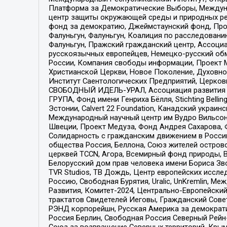
Платформа за Демократические Выборы, Междуна
центр защиты окружающей среды и природных ресу
фонд за демократию, Джеймстаунский фонд, Прож
Фалуньгун, Фалуньгун, Коалиция по расследован
Фалуньгун, Пражский гражданский центр, Ассоци
русскоязычных европейцев, Немецко-русский об
России, Компания свободы информации, Проект М
Христианской Церкви, Новое Поколение, Духовн
Институт Саентологических Предприятий, Церков
СВОБОДНЫЙ ИДЕЛЬ-УРАЛ, Ассоциация развития ж
ГРУПА, Фонд имени Генриха Бёлля, Stichting Bellin
Эстонии, Calvert 22 Foundation, Канадский укра
Международный научный центр им Вудро Вильсона
Швеции, Проект Медуза, Фонд Андрея Сахарова, Ф
Солидарность с гражданским движением в России 
общества Россия, Беллона, Союз жителей острово
церквей TCCN, Агора, Всемирный фонд природы, B
Белорусский дом прав человека имени Бориса Зво
TVR Studios, ТВ Дождь, Центр европейских иссл
Россию, Свободная Бурятия, Uralic, UnKremlin, 
Развития, Комитет-2024, Центрально-Европейски
трактатов Свидетелей Иеговы, Гражданский Совет
РЭНД корпорейшн, Русская Америка за демократи
Россия Берлин, Свободная Россия Северный Рейн-В
Союз за возвращение Северных территорий, Крымско