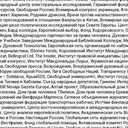
родный центр электоральных исследований, Германский фонд
рсов, Свободная Россия, Всемирный конгресс украинцев, Атла
ект Хармони, Родники дракона, Врачи против насильственного
ию преследования в отношении Фалуньгун в Китае, Всемирная о
ация школ политических исследований при Совете Европы, Цен
мен, Бард колледж, Европейский выбор, Фонд Ходорковского,
едиа, Международное партнерство за права человека, Духовно
ое Учебное Заведение Международный Библейский Колледж, М
ь Духовной Технологии, Европейская сеть организаций по наб
урналистики, IStories fonds, Королевский Институт Между
gcat, Bellingcat Ltd, The Insider, Институт правовой инициатив
инский конгресс, Институт Макдональда-Лорье, Украинская нац
, Свободная пресса, Возрождение, Всеукраинский духовный цен
орум свободной России, Лига Свободных Наций, Transparеncy I
– Solidarus, КрымSOS, Свободный университет, Институт госу
в Тисима и Хабомаи, Съезд народных депутатов, Гринпис Инте
DR Novaja Gazeta-Europe, Алтай проект, Образовательный дом 
зскова, Дом прав человека Тбилиси, Дом прав человека Ерева
едований им Вилфрида Мартенса, Сетевое объединение журнали
Международная федерация транспортных рабочих, ИстЧам Финлан
й университет, Центр восточноевропейских и международных и
, Центр анализа европейской политики, Академическая сеть Во
ю в России, Настоящая Россия, Глобальная сеть журналистов
естфалия, Фонд глобальной помощи, Антивоенный комитет России,
татарский Ресурсный Центр, Глобальный союз IndustriALL, Russi