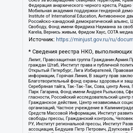
Федерация анархического черного креста, Радио
Мобильная академия поддержки гендерной демократи
Institute of International Education, Антивоенн
Российско-канадский демократический альянс, 
Свободу, Фонд имени Фридриха Науманна за свобо
Karelia, Вернись живым, Фридом Хаус, СОТА меди
Источник:
https://minjust.gov.ru/ru/doc
* Сведения реестра НКО, выполняющих 
Лилит, Правозащитная группа Гражданин.Армия.П
граждан Штаб, Институт права и публичной поли
Открытый Петербург, Лига Избирателей, Правова
информации, Горячая Линия, В защиту прав закл
Благотворительный фонд охраны здоровья и защи
Серебряная тайга, Так-Так-Так, Сова, центр Анн
Парк Гагарина, Фонд имени Андрея Рылькова, Сф
гласности, Российский исследовательский центр 
Гражданское действие, Центр независимых соци
организаций, Частное учреждение в Калининград
Средств Массовой Информации, Институт развити
свободы прессы, Гражданский контроль, Человек
РУ, Институт региональной прессы, Институт Ра
ассоциация, Бедушев Петр Петрович, Дзугкоева 