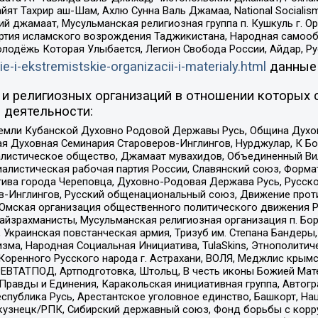
ят Тахрир аш-Шам, Ахлю Сунна Валь Джамаа, National Socialism
ий джамаат, Мусульманская религиозная группа п. Кушкуль г. 
ртия исламского возрождения Таджикистана, Народная самооб
олодёжь Которая Улыбается, Легион Свобода России, Айдар, Р
ie-i-ekstremistskie-organizacii-i-materialy.html
данные
и религиозных организаций в отношении которых 
 деятельности:
земли Кубанской Духовно Родовой Державы Русь, Община Духо
 Духовная Семинария Староверов-Инглингов, Нурджулар, К Бо
листическое общество, Джамаат мувахидов, Объединенный Вил
иалистическая рабочая партия России, Славянский союз, Форма
ива города Череповца, Духовно-Родовая Держава Русь, Русск
-Инглингов, Русский общенациональный союз, Движение против
 Омская организация общественного политического движения Р
йзрахманисты, Мусульманская религиозная организация п. Бо
краинская повстанческая армия, Тризуб им. Степана Бандеры, Бр
зма, Народная Социальная Инициатива, TulaSkins, Этнополитич
оренного Русского народа г. Астрахани, ВОЛЯ, Меджлис крымс
РЕВТАТПОД, Артподготовка, Штольц, В честь иконы Божией Мате
равды и Единения, Каракольская инициативная группа, Автогра
спублика Русь, Арестантское уголовное единство, Башкорт, Наци
окузнецк/РПК, Сибирский державный союз, Фонд борьбы с кор