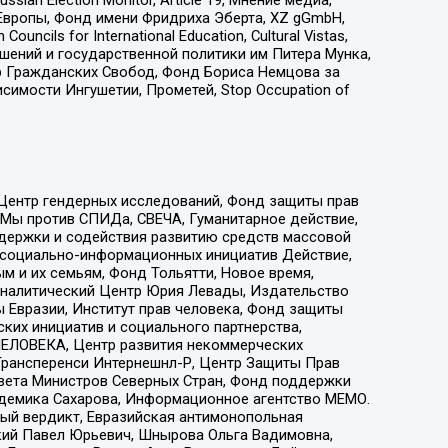
Европы, Фонд имени Фридриха Эберта, XZ gGmbH,
ls for International Education, Cultural Vistas,
ошений и государственной политики им Питера Мунка,
 Гражданских Свобод, Фонд Бориса Немцова за
имости Ингушетии, Прометей, Stop Occupation of
 Центр гендерных исследований, Фонд защиты прав
 Мы против СПИДа, СВЕЧА, Гуманитарное действие,
ддержки и содействия развитию средств массовой
р социально-информационных инициатив Действие,
 и их семьям, Фонд Тольятти, Новое время,
, Аналитический Центр Юрия Левады, Издательство
 Евразии, Институт прав человека, Фонд защиты
ких инициатив и социального партнерства,
ЕЛОВЕКА, Центр развития некоммерческих
 Трансперенси Интернешнл-Р, Центр Защиты Прав
овета Министров Северных Стран, Фонд поддержки
адемика Сахарова, Информационное агентство МЕМО.
ый вердикт, Евразийская антимонопольная
кий Павел Юрьевич, Шнырова Ольга Вадимовна,