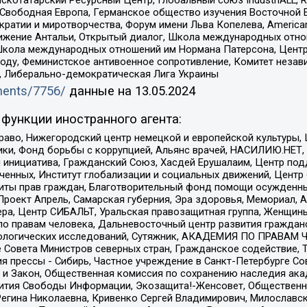
 Свободная Европа, Германское общество изучения Восточной 
и и миротворчества, Форум имени Льва Копелева, American Counci
ое движение Антальи, Открытый диалог, Школа международных отн
Школа международных отношений им Нормана Патерсона, Центр
ду, Феминистское антивоенное сопротивление, Комитет независ
а, Либерально-демократическая Лига Украины
uments/7756/
данные на
13.05.2024
функции иностранного агента:
раво, Нижегородский центр немецкой и европейской культуры,
тики, Фонд борьбы с коррупцией, Альянс врачей, НАСИЛИЮ.НЕТ,
я инициатива, Гражданский Союз, Хасдей Ерушалаим, Центр по
юченных, Институт глобализации и социальных движений, Цент
ты прав граждан, Благотворительный фонд помощи осужденным
а, Проект Апрель, Самарская губерния, Эра здоровья, Мемориал
ера, Центр СИБАЛЬТ, Уральская правозащитная группа, Женщины
по правам человека, Дальневосточный центр развития гражданс
ологических исследований, Сутяжник, АКАДЕМИЯ ПО ПРАВАМ Ч
е Совета Министров северных стран, Гражданское содействие,
я прессы - Сибирь, Частное учреждение в Санкт-Петербурге С
 и Закон, Общественная комиссия по сохранению наследия ак
звития Свободы Информации, Экозащита!-Женсовет, Общественн
Регина Николаевна, Кривенко Сергей Владимирович, Милославс