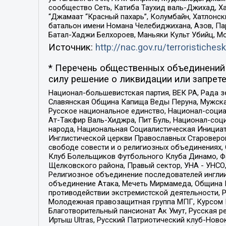
сообщество Сеть, Катиба Таухид валь-Джихад, Хай
“Джамаат “Красный пахарь”, Колумбайн, Хатлонск
батальон имени Номана Челебиджихана, Азов, Па
Батал-Хаджи Белхороев, Маньяки Культ Убийц, М
Источник:
http://nac.gov.ru/terroristichesk
* Перечень общественных объединений 
силу решение о ликвидации или запрете
Национал-большевистская партия, ВЕК РА, Рада 
Славянская Община Капища Веды Перуна, Мужская
Русское национальное единство, Национал-социа
Ат-Такфир Валь-Хиджра, Пит Буль, Национал-соц
народа, Национальная Социалистическая Инициат
Инглистической церкви Православных Староверов
свободе совести и о религиозных объединениях,
Клуб Болельщиков Футбольного Клуба Динамо, Фа
Щелковского района, Правый сектор, УНА - УНСО, У
Религиозное объединение последователей инглии
объединение Атака, Мечеть Мирмамеда, Община К
противодействии экстремистской деятельности, 
Молодежная правозащитная группа МПГ, Курсом П
Благотворительный пансионат Ак Умут, Русская ре
Иртыш Ultras, Русский Патриотический клуб-Нов