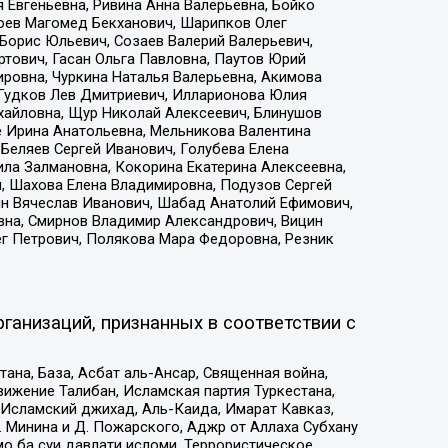
 Евгеньевна, Ривина Анна Валерьевна, Бойко
хоев Магомед Бекханович, Шарипков Олег
Борис Юльевич, Созаев Валерий Валерьевич,
тович, Гасан Ольга Павловна, Паутов Юрий
ровна, Чуркина Наталья Валерьевна, Акимова
 Гудков Лев Дмитриевич, Илларионова Юлия
ихайловна, Щур Николай Алексеевич, Блинушов
е Ирина Анатольевна, Мельникова Валентина
Беляев Сергей Иванович, Голубева Елена
ила Залмановна, Кокорина Екатерина Алексеевна,
, Шахова Елена Владимировна, Подузов Сергей
ин Вячеслав Иванович, Шабад Анатолий Ефимович,
вна, Смирнов Владимир Александрович, Вицин
ег Петрович, Полякова Мара Федоровна, Резник
ганизаций, признанных в соответствии с
на, База, Асбат аль-Ансар, Священная война,
ижение Талибан, Исламская партия Туркестана,
Исламский джихад, Аль-Каида, Имарат Кавказ,
 Минина и Д. Пожарского, Аджр от Аллаха Субхану
о ба суи давлати исломи, Террористическое