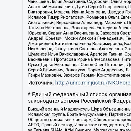
Чанышева Лилия Айратовна, Сидорович Ольга Бори
Анатолий Николаевич, Дугин Сергей Георгиевич, 
Викторович, Мошель Ирина Ароновна, Шведов Гри
Исламов Тимур Рифгатович, Романова Ольга Евге
Анатольевич, Верховский Александр Маркович, П
Татьяна Николаевна, Золотарева Екатерина Алек
Юрьевна, Саранг Анна Васильевна, Захарова Свет
Андрей Юрьевич, Мосин Алексей Геннадьевич, Ге
Дмитриевна, Вититинова Елена Владимировна, Ба
Николаевна, Ганнушкина Светлана Алексеевна, За
Шуманов Илья Вячеславович, Арапова Галина Юрь
Васильевич, Протасова Ирина Вячеславовна, Лит
Сухих Дарья Николаевна, Орлов Олег Петрович, 
Сергей Ефимович, Золотухин Борис Андреевич, Л
Генри Маркович, Захаров Герман Константинович
Источник:
http://unro.minjust.ru/NKOFore
* Единый федеральный список организа
законодательством Российской Федера
Высший военный Маджлисуль Шура Объединенных с
Исламская группа, Братья-мусульмане, Партия ис
Общество социальных реформ, Общество возрожд
АБТО, Правый сектор, Исламское государство, Д
уа Тагьаля SHAM, АУМ Синрике, Муджахеды джама