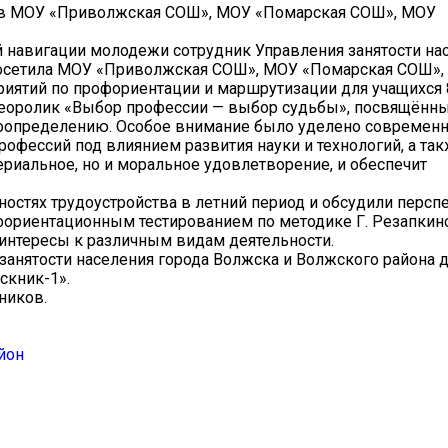
ов МОУ «Приволжская СОШ», МОУ «Помарская СОШ», МОУ
й навигации молодежи сотрудник Управления занятости на
 посетила МОУ «Приволжская СОШ», МОУ «Помарская СОШ»
ятий по профориентации и маршрутизации для учащихся 8
деоролик «Выбор профессии — выбор судьбы», посвящённ
моопределению. Особое внимание было уделено современ
офессий под влиянием развития науки и технологий, а так
ериальное, но и моральное удовлетворение, и обеспечит
остях трудоустройства в летний период и обсудили перс
ориентационным тестированием по методике Г. Резапкино
 интересы к различным видам деятельности.
анятости населения города Волжска и Волжского района 
скник-1».
ников.
йон