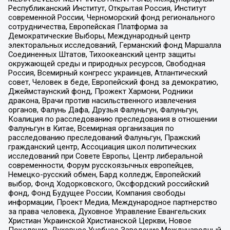
Республиканский Институт, Открытая Россия, Институт
современной России, Черноморский фонд регионального
сотрудничества, Европейская Платформа за
Демократические Выборы, Международный центр
электоральных исследований, Германский фонд Маршалла
Соединенных Штатов, Тихоокеанский центр защиты
окружающей среды и природных ресурсов, Свободная
Россия, Всемирный конгресс украинцев, Атлантический
совет, Человек в беде, Европейский фонд за демократию,
Джеймстаунский фонд, Прожект Хармони, Родники
дракона, Врачи против насильственного извлечения
органов, Фалунь Дафа, Друзья Фалуньгун, Фалуньгун,
Коалиция по расследованию преследования в отношении
Фалуньгун в Китае, Всемирная организация по
расследованию преследований Фалуньгун, Пражский
гражданский центр, Ассоциация школ политических
исследований при Совете Европы, Центр либеральной
современности, Форум русскоязычных европейцев,
Немецко-русский обмен, Бард колледж, Европейский
выбор, Фонд Ходорковского, Оксфордский российский
фонд, Фонд Будущее России, Компания свободы
информации, Проект Медиа, Международное партнерство
за права человека, Духовное Управление Евангельских
Христиан Украинской Христианской Церкви, Новое