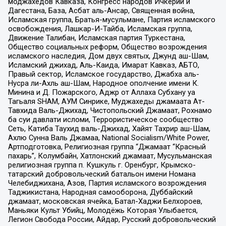
моджахедов Кавказа, Конгресс народов Ичкерии и
Дагестана, База, Асбат аль-Ансар, Священная война,
Исламская группа, Братья-мусульмане, Партия исламского
освобождения, Лашкар-И-Тайба, Исламская группа,
Движение Талибан, Исламская партия Туркестана,
Общество социальных реформ, Общество возрождения
исламского наследия, Дом двух святых, Джунд аш-Шам,
Исламский джихад, Аль-Каида, Имарат Кавказ, АБТО,
Правый сектор, Исламское государство, Джабха аль-
Нусра ли-Ахль аш-Шам, Народное ополчение имени К.
Минина и Д. Пожарского, Аджр от Аллаха Субхану уа
Тагьаля SHAM, АУМ Синрике, Муджахеды джамаата Ат-
Тавхида Валь-Джихад, Чистопольский Джамаат, Рохнамо
ба суи давлати исломи, Террористическое сообщество
Сеть, Катиба Таухид валь-Джихад, Хайят Тахрир аш-Шам,
Ахлю Сунна Валь Джамаа, National Socialism/White Power,
Артподготовка, Религиозная группа “Джамаат “Красный
пахарь”, Колумбайн, Хатлонский джамаат, Мусульманская
религиозная группа п. Кушкуль г. Оренбург, Крымско-
татарский добровольческий батальон имени Номана
Челебиджихана, Азов, Партия исламского возрождения
Таджикистана, Народная самооборона, Дуббайский
джамаат, московская ячейка, Батал-Хаджи Белхороев,
Маньяки Культ Убийц, Молодёжь Которая Улыбается,
Легион Свобода России, Айдар, Русский добровольческий