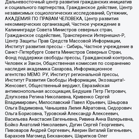
Дальневосточный центр развития гражданских инициатив
и социального партнерства, Гражданское действие, Центр
независимых социологических исследований, Сутяжник,
АКАДЕМИЯ ПО ПРАВАМ ЧЕЛОВЕКА, Центр развития
некоммерческих организаций, Частное учреждение в
Калининграде Совета Министров северных стран,
Гражданское содействие, Трансперенси Интернешнл-Р,
Центр Защиты Прав Средств Массовой Информации,
Институт развития прессы - Сибирь, Частное учреждение в
Санкт-Петербурге Совета Министров Северных Стран,
Фонд поддержки свободы прессы, Гражданский контроль,
Человек и Закон, Общественная комиссия по сохранению
наследия академика Сахарова, Информационное
агентство МЕМО. РУ, Институт региональной прессы,
Институт Развития Свободы Информации, Экозащита!-
Женсовет, Общественный вердикт, Евразийская
антимонопольная ассоциация, Бедушев Петр Петрович,
Дзугкоева Регина Николаевна, Кривенко Сергей
Владимирович, Милославский Павел Юрьевич, Шнырова
Ольга Вадимовна, Чанышева Лилия Айратовна, Сидорович
Ольга Борисовна, Туровский Александр Алексеевич,
Васильева Анастасия Евгеньевна, Ривина Анна Валерьевна,
Бойко Анатолий Николаевич, Дугин Сергей Георгиевич,
Пивоваров Андрей Сергеевич, Аверин Виталий Евгеньевич,
Барахоев Магомед Бекханович, Шарипков Олег