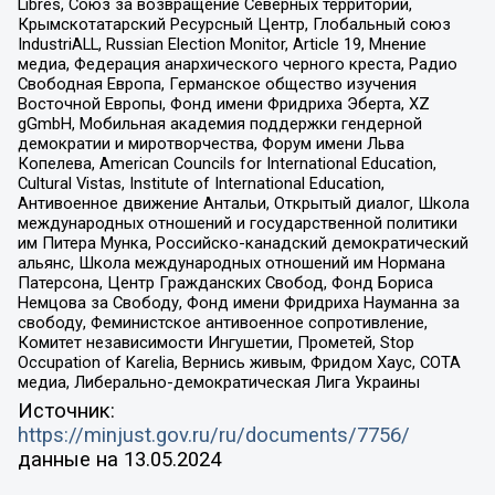
Libres, Союз за возвращение Северных территорий,
Крымскотатарский Ресурсный Центр, Глобальный союз
IndustriALL, Russian Election Monitor, Article 19, Мнение
медиа, Федерация анархического черного креста, Радио
Свободная Европа, Германское общество изучения
Восточной Европы, Фонд имени Фридриха Эберта, XZ
gGmbH, Мобильная академия поддержки гендерной
демократии и миротворчества, Форум имени Льва
Копелева, American Councils for International Education,
Cultural Vistas, Institute of International Education,
Антивоенное движение Антальи, Открытый диалог, Школа
международных отношений и государственной политики
им Питера Мунка, Российско-канадский демократический
альянс, Школа международных отношений им Нормана
Патерсона, Центр Гражданских Свобод, Фонд Бориса
Немцова за Свободу, Фонд имени Фридриха Науманна за
свободу, Феминистское антивоенное сопротивление,
Комитет независимости Ингушетии, Прометей, Stop
Occupation of Karelia, Вернись живым, Фридом Хаус, СОТА
медиа, Либерально-демократическая Лига Украины
Источник:
https://minjust.gov.ru/ru/documents/7756/
данные на
13.05.2024