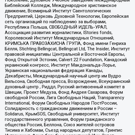
Поколение, Духовное Учебное Заведение Международный
Библейский Колледж, Международное христианское
движение, Всемирный Институт Саентологических
Предприятий, Церковь Духовной Технологии, Европейская
сеть организаций по наблюдению за выборами,
Республика Польша, СВОБОДНЫЙ ИДЕЛЬ-УРАЛ,
Ассоциация развития журналистики, IStories fonds,
Королевский Институт Международных Отношений,
КРИМСЬКА ПРАВОЗАХИСНА ГРУПА, Фонд имени Генриха
Бёлля, Stichting Bellingcat, Bellingcat Ltd, The Insider, Институт
правовой инициативы Центральной и Восточной Европы,
Фонд Открытой Эстонии, Calvert 22 Foundation, Канадский
украинский конгресс, Институт Макдональда-Лорье,
Украинская национальная федерация Канады,
Декабристы, Международный научный центр им Вудро
Вильсона, Свободная пресса, Возрождение, Всеукраинский
духовный центр , Риддл, Русский антивоенный комитет в
Швеции, Проект Медуза, Фонд Андрея Сахарова, Форум
свободной России, Лига Свободных Наций, Transparеncy
International, Форум Свободных Народов ПостРоссии,
Солидарность с гражданским движением в России –
Solidarus, КрымSOS, Свободный университет, Институт
государственного управления, Форум гражданского
общества Россия, Беллона, Союз жителей островов
Тисима и Хабомаи, Съезд народных депутатов, Гринпис