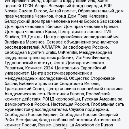
Интернешнл, Фонд борьбы с коррупцией Инк, Завет
церквей TCCN, Агора, Всемирный фонд природы, BDR
Novaja Gazeta-Europe, Алтай проект, Образовательный дом
прав человека Чернигов, Фонд Дом Прав Человека,
Белорусский дом прав человека имени Бориса Звозскова,
Дом прав человека Тбилиси, Дом прав человека Ереван,
Дом прав человека Крым, Центр дикого лосося, TVR
Studios, ТВ Дождь, Центр европейских исследований им
Вилфрида Мартенса, Сетевое объединение журналистов
расследователей, АЛЛАТРА, За свободную Россию,
Свободная Бурятия, Uralic, UnKremlin, Международная
федерация транспортных рабочих, ИстЧам Финланд,
Гудзоновский институт, Фонд Демократического
Развития, Комитет-2024, Центрально-Европейский
университет, Центр восточноевропейских и
международных исследований, Общество Сторожевой
башни, Библии и трактатов Свидетелей Иеговы,
Гражданский Совет, Центр анализа европейской политики,
Академическая сеть Восточная Европа, Российский
комитет действия, РЭНД корпорейшн, Русская Америка за
демократию в России, Настоящая Россия, Глобальная сеть
журналистов-расследователей, Служба поддержки,
Свободная Россия Берлин, Свободная Россия Северный
Рейн-Вестфалия, Фонд глобальной помощи, Антивоенный
комитет России, Russie-Libertes, La Asocicion de Rusos