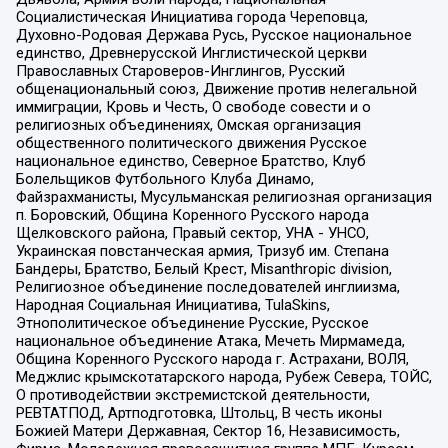
Социалистическая Инициатива города Череповца,
Духовно-Родовая Держава Русь, Русское национальное
единство, Древнерусской Инглистической церкви
Православных Староверов-Инглингов, Русский
общенациональный союз, Движение против нелегальной
иммиграции, Кровь и Честь, О свободе совести и о
религиозных объединениях, Омская организация
общественного политического движения Русское
национальное единство, Северное Братство, Клуб
Болельщиков Футбольного Клуба Динамо,
Файзрахманисты, Мусульманская религиозная организация
п. Боровский, Община Коренного Русского народа
Щелковского района, Правый сектор, УНА - УНСО,
Украинская повстанческая армия, Тризуб им. Степана
Бандеры, Братство, Белый Крест, Misanthropic division,
Религиозное объединение последователей инглиизма,
Народная Социальная Инициатива, TulaSkins,
Этнополитическое объединение Русские, Русское
национальное объединение Атака, Мечеть Мирмамеда,
Община Коренного Русского народа г. Астрахани, ВОЛЯ,
Меджлис крымскотатарского народа, Рубеж Севера, ТОЙС,
О противодействии экстремистской деятельности,
РЕВТАТПОД, Артподготовка, Штольц, В честь иконы
Божией Матери Державная, Сектор 16, Независимость,