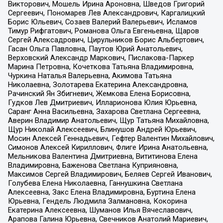
Викторович, Мошель Ирина Ароновна, Шведов Григорий
Сергеевич, Пономарев Лев Александрович, Каргалицкий
Борис Юльевич, Созаев Валерий Валерьевич, Исламов
Тимур Рифгатович, Романова Ольга Евгеньевна, Щаров
Сергей Алексадрович, Цирульников Борис Альбертович,
Гасан Ольга Павловна, Паутов Юрий Анатольевич,
Верховский Александр Маркович, Пислакова-Паркер
Марина Петровна, Кочеткова Татьяна Владимировна,
Чуркина Наталья Валерьевна, Акимова Татьяна
Николаевна, Золотарева Екатерина Александровна,
Рачинский Ян Збигневич, Жемкова Елена Борисовна,
Гудков Лев Дмитриевич, Илларионова Юлия Юрьевна,
Саранг Анна Васильевна, Захарова Светлана Сергеевна,
Аверин Владимир Анатольевич, Щур Татьяна Михайловна,
Щур Николай Алексеевич, Блинушов Андрей Юрьевич,
Мосин Алексей Геннадьевич, Гефтер Валентин Михайлович,
Симонов Алексей Кириллович, Флиге Ирина Анатольевна,
Мельникова Валентина Дмитриевна, Вититинова Елена
Владимировна, Баженова Светлана Куприяновна,
Максимов Сергей Владимирович, Беляев Сергей Иванович,
Голубева Елена Николаевна, Ганнушкина Светлана
Алексеевна, Закс Елена Владимировна, Буртина Елена
Юрьевна, Гендель Людмила Залмановна, Кокорина
Екатерина Алексеевна, Шуманов Илья Вячеславович,
Арапова Галина Юрьевна, Свечников Анатолий Мариевич,