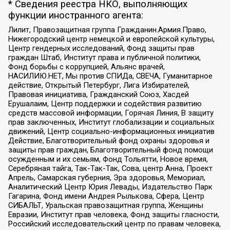
* Сведения реестра НКО, выполняющих
функции иностранного агента:
Лилит, Правозащитная группа Гражданин.Армия.Право,
Нижегородский центр немецкой и европейской культуры,
Центр гендерных исследований, Фонд защиты прав
граждан Штаб, Институт права и публичной политики,
Фонд борьбы с коррупцией, Альянс врачей,
НАСИЛИЮ.НЕТ, Мы против СПИДа, СВЕЧА, Гуманитарное
действие, Открытый Петербург, Лига Избирателей,
Правовая инициатива, Гражданский Союз, Хасдей
Ерушалаим, Центр поддержки и содействия развитию
средств массовой информации, Горячая Линия, В защиту
прав заключенных, Институт глобализации и социальных
движений, Центр социально-информационных инициатив
Действие, Благотворительный фонд охраны здоровья и
защиты прав граждан, Благотворительный фонд помощи
осужденным и их семьям, Фонд Тольятти, Новое время,
Серебряная тайга, Так-Так-Так, Сова, центр Анна, Проект
Апрель, Самарская губерния, Эра здоровья, Мемориал,
Аналитический Центр Юрия Левады, Издательство Парк
Гагарина, Фонд имени Андрея Рылькова, Сфера, Центр
СИБАЛЬТ, Уральская правозащитная группа, Женщины
Евразии, Институт прав человека, Фонд защиты гласности,
Российский исследовательский центр по правам человека,