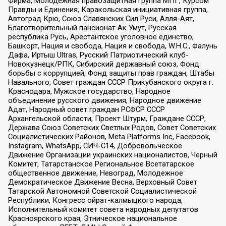
Фирма, Молодежная правозащитная группа МПГ, Курсом
Правды и Единения, Каракольская инициативная группа,
Автоград Крю, Союз Славянских Сил Руси, Алля-Аят,
Благотворительный пансионат Ак Умут, Русская
республика Русь, Арестантское уголовное единство,
Башкорт, Нация и свобода, Нация и свобода, W.H.С., Фалунь
Дафа, Иртыш Ultras, Русский Патриотический клуб-
Новокузнецк/РПК, Сибирский державный союз, Фонд
борьбы с коррупцией, Фонд защиты прав граждан, Штабы
Навального, Совет граждан СССР Прикубанского округа г.
Краснодара, Мужское государство, Народное
объединение русского движения, Народное движение
Адат, Народный совет граждан РСФСР СССР
Архангельской области, Проект Штурм, Граждане СССР,
Держава Союз Советских Светлых Родов, Совет Советских
Социалистических Районов, Meta Platforms Inc, Facebook,
Instagram, WhatsApp, СИЧ-С14, Добровольческое
Движение Организации украинских националистов, Черный
Комитет, Татарстанское Региональное Всетатарское
общественное движение, Невоград, Молодежное
Демократическое Движение Весна, Верховный Совет
Татарской Автономной Советской Социалистической
Республики, Конгресс ойрат-калмыцкого народа,
Исполнительный комитет совета народных депутатов
Красноярского края, Этническое национальное