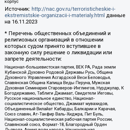
корпус
Источник:
http://nac.gov.ru/terroristicheskie-i-
ekstremistskie-organizacii-i-materialy.html
данные
на
16.11.2023
* Перечень общественных объединений и
религиозных организаций в отношении
которых судом принято вступившее в
законную силу решение о ликвидации или
запрете деятельности:
Национал-большевистская партия, ВЕК РА, Рада земли
Кубанской Духовно Родовой Державы Русь, Община
Духовного Управления Асгардской Веси Беловодья,
Славянская Община Капища Веды Перуна, Мужская
Духовная Семинария Староверов-Инглингов, Нурджулар, К
Богодержавию, Таблиги Джамаат, Свидетели Иеговы,
Русское национальное единство, Национал-
социалистическое общество, Джамаат мувахидов,
Объединенный Вилайат Кабарды, Балкарии и Карачая,
Союз славян, Ат-Такфир Валь-Хиджра, Пит Буль,
Национал-социалистическая рабочая партия России,
Славянский союз, Формат-18, Благородный Орден
Дьявола, Армия воли народа, Национальная