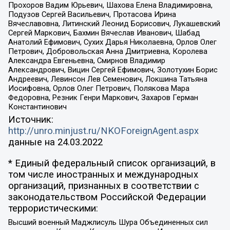
Прохоров Вадим Юрьевич, Шахова Елена Владимировна,
Подузов Сергей Васильевич, Протасова Ирина
Вячеславовна, Литинский Леонид Борисович, Лукашевский
Сергей Маркович, Бахмин Вячеслав Иванович, Шабад
Анатолий Ефимович, Сухих Дарья Николаевна, Орлов Олег
Петрович, Добровольская Анна Дмитриевна, Королева
Александра Евгеньевна, Смирнов Владимир
Александрович, Вицин Сергей Ефимович, Золотухин Борис
Андреевич, Левинсон Лев Семенович, Локшина Татьяна
Иосифовна, Орлов Олег Петрович, Полякова Мара
Федоровна, Резник Генри Маркович, Захаров Герман
Константинович
Источник:
http://unro.minjust.ru/NKOForeignAgent.aspx
данные на
24.03.2022
* Единый федеральный список организаций, в
том числе иностранных и международных
организаций, признанных в соответствии с
законодательством Российской Федерации
террористическими:
Высший военный Маджлисуль Шура Объединенных сил