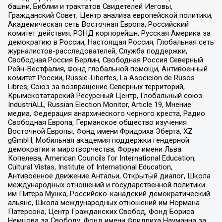
башни, Библии и трактатов Свидетелей Иеговы,
Гражданский Совет, Центр анализа европейской политики,
Академическая сеть Восточная Европа, Российский
комитет действия, РЭНД корпорейшн, Русская Америка за
демократию в России, Настоящая Россия, Глобальная сеть
журналистов-расследователей, Служба поддержки,
Свободная Россия Берлин, Свободная Россия Северный
Рейн-Вестфалия, Фонд глобальной помощи, Антивоенный
комитет России, Russie-Libertes, La Asocicion de Rusos
Libres, Союз за возвращение Северных территорий,
Крымскотатарский Ресурсный Центр, Глобальный союз
IndustriALL, Russian Election Monitor, Article 19, Мнение
медиа, Федерация анархического черного креста, Радио
Свободная Европа, Германское общество изучения
Восточной Европы, Фонд имени Фридриха Эберта, XZ
gGmbH, Мобильная академия поддержки гендерной
демократии и миротворчества, Форум имени Льва
Копелева, American Councils for International Education,
Cultural Vistas, Institute of International Education,
Антивоенное движение Антальи, Открытый диалог, Школа
международных отношений и государственной политики
им Питера Мунка, Российско-канадский демократический
альянс, Школа международных отношений им Нормана
Патерсона, Центр Гражданских Свобод, Фонд Бориса
Немцова за Свободу, Фонд имени Фридриха Науманна за