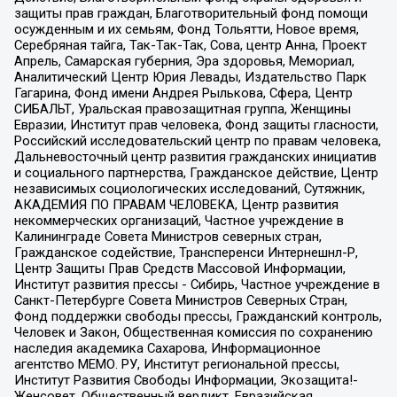
защиты прав граждан, Благотворительный фонд помощи
осужденным и их семьям, Фонд Тольятти, Новое время,
Серебряная тайга, Так-Так-Так, Сова, центр Анна, Проект
Апрель, Самарская губерния, Эра здоровья, Мемориал,
Аналитический Центр Юрия Левады, Издательство Парк
Гагарина, Фонд имени Андрея Рылькова, Сфера, Центр
СИБАЛЬТ, Уральская правозащитная группа, Женщины
Евразии, Институт прав человека, Фонд защиты гласности,
Российский исследовательский центр по правам человека,
Дальневосточный центр развития гражданских инициатив
и социального партнерства, Гражданское действие, Центр
независимых социологических исследований, Сутяжник,
АКАДЕМИЯ ПО ПРАВАМ ЧЕЛОВЕКА, Центр развития
некоммерческих организаций, Частное учреждение в
Калининграде Совета Министров северных стран,
Гражданское содействие, Трансперенси Интернешнл-Р,
Центр Защиты Прав Средств Массовой Информации,
Институт развития прессы - Сибирь, Частное учреждение в
Санкт-Петербурге Совета Министров Северных Стран,
Фонд поддержки свободы прессы, Гражданский контроль,
Человек и Закон, Общественная комиссия по сохранению
наследия академика Сахарова, Информационное
агентство МЕМО. РУ, Институт региональной прессы,
Институт Развития Свободы Информации, Экозащита!-
Женсовет, Общественный вердикт, Евразийская