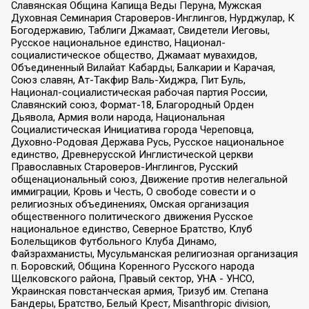
Славянская Община Капища Веды Перуна, Мужская
Духовная Семинария Староверов-Инглингов, Нурджулар, К
Богодержавию, Таблиги Джамаат, Свидетели Иеговы,
Русское национальное единство, Национал-
социалистическое общество, Джамаат мувахидов,
Объединенный Вилайат Кабарды, Балкарии и Карачая,
Союз славян, Ат-Такфир Валь-Хиджра, Пит Буль,
Национал-социалистическая рабочая партия России,
Славянский союз, Формат-18, Благородный Орден
Дьявола, Армия воли народа, Национальная
Социалистическая Инициатива города Череповца,
Духовно-Родовая Держава Русь, Русское национальное
единство, Древнерусской Инглистической церкви
Православных Староверов-Инглингов, Русский
общенациональный союз, Движение против нелегальной
иммиграции, Кровь и Честь, О свободе совести и о
религиозных объединениях, Омская организация
общественного политического движения Русское
национальное единство, Северное Братство, Клуб
Болельщиков Футбольного Клуба Динамо,
Файзрахманисты, Мусульманская религиозная организация
п. Боровский, Община Коренного Русского народа
Щелковского района, Правый сектор, УНА - УНСО,
Украинская повстанческая армия, Тризуб им. Степана
Бандеры, Братство, Белый Крест, Misanthropic division,