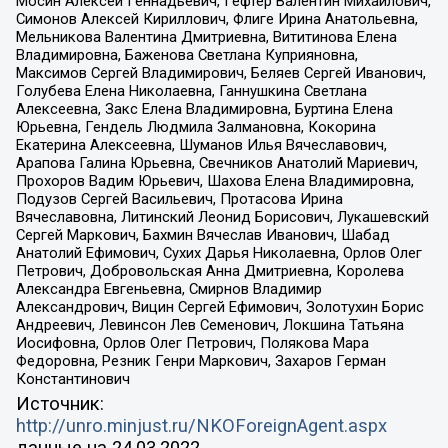
Мосин Алексей Геннадьевич, Гефтер Валентин Михайлович,
Симонов Алексей Кириллович, Флиге Ирина Анатольевна,
Мельникова Валентина Дмитриевна, Вититинова Елена
Владимировна, Баженова Светлана Куприяновна,
Максимов Сергей Владимирович, Беляев Сергей Иванович,
Голубева Елена Николаевна, Ганнушкина Светлана
Алексеевна, Закс Елена Владимировна, Буртина Елена
Юрьевна, Гендель Людмила Залмановна, Кокорина
Екатерина Алексеевна, Шуманов Илья Вячеславович,
Арапова Галина Юрьевна, Свечников Анатолий Мариевич,
Прохоров Вадим Юрьевич, Шахова Елена Владимировна,
Подузов Сергей Васильевич, Протасова Ирина
Вячеславовна, Литинский Леонид Борисович, Лукашевский
Сергей Маркович, Бахмин Вячеслав Иванович, Шабад
Анатолий Ефимович, Сухих Дарья Николаевна, Орлов Олег
Петрович, Добровольская Анна Дмитриевна, Королева
Александра Евгеньевна, Смирнов Владимир
Александрович, Вицин Сергей Ефимович, Золотухин Борис
Андреевич, Левинсон Лев Семенович, Локшина Татьяна
Иосифовна, Орлов Олег Петрович, Полякова Мара
Федоровна, Резник Генри Маркович, Захаров Герман
Константинович
Источник:
http://unro.minjust.ru/NKOForeignAgent.aspx