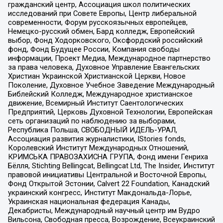
гражданский центр, Ассоциация школ политических
исследований при Совете Европы, Центр либеральной
современности, Форум русскоязычных европейцев,
Немецко-русский обмен, Бард колледж, Европейский
выбор, Фонд Ходорковского, Оксфордский российский
фонд, Фонд Будущее России, Компания свободы
информации, Проект Медиа, Международное партнерство
за права человека, Духовное Управление Евангельских
Христиан Украинской Христианской Церкви, Новое
Поколение, Духовное Учебное Заведение Международный
Библейский Колледж, Международное христианское
движение, Всемирный Институт Саентологических
Предприятий, Церковь Духовной Технологии, Европейская
сеть организаций по наблюдению за выборами,
Республика Польша, СВОБОДНЫЙ ИДЕЛЬ-УРАЛ,
Ассоциация развития журналистики, IStories fonds,
Королевский Институт Международных Отношений,
КРИМСЬКА ПРАВОЗАХИСНА ГРУПА, Фонд имени Генриха
Бёлля, Stichting Bellingcat, Bellingcat Ltd, The Insider, Институт
правовой инициативы Центральной и Восточной Европы,
Фонд Открытой Эстонии, Calvert 22 Foundation, Канадский
украинский конгресс, Институт Макдональда-Лорье,
Украинская национальная федерация Канады,
Декабристы, Международный научный центр им Вудро
Вильсона, Свободная пресса, Возрождение, Всеукраинский