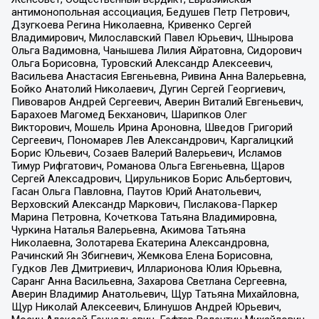
антимонопольная ассоциация, Бедушев Петр Петрович,
Дзугкоева Регина Николаевна, Кривенко Сергей
Владимирович, Милославский Павел Юрьевич, Шнырова
Ольга Вадимовна, Чанышева Лилия Айратовна, Сидорович
Ольга Борисовна, Туровский Александр Алексеевич,
Васильева Анастасия Евгеньевна, Ривина Анна Валерьевна,
Бойко Анатолий Николаевич, Дугин Сергей Георгиевич,
Пивоваров Андрей Сергеевич, Аверин Виталий Евгеньевич,
Барахоев Магомед Бекханович, Шарипков Олег
Викторович, Мошель Ирина Ароновна, Шведов Григорий
Сергеевич, Пономарев Лев Александрович, Каргалицкий
Борис Юльевич, Созаев Валерий Валерьевич, Исламов
Тимур Рифгатович, Романова Ольга Евгеньевна, Щаров
Сергей Алексадрович, Цирульников Борис Альбертович,
Гасан Ольга Павловна, Паутов Юрий Анатольевич,
Верховский Александр Маркович, Пислакова-Паркер
Марина Петровна, Кочеткова Татьяна Владимировна,
Чуркина Наталья Валерьевна, Акимова Татьяна
Николаевна, Золотарева Екатерина Александровна,
Рачинский Ян Збигневич, Жемкова Елена Борисовна,
Гудков Лев Дмитриевич, Илларионова Юлия Юрьевна,
Саранг Анна Васильевна, Захарова Светлана Сергеевна,
Аверин Владимир Анатольевич, Щур Татьяна Михайловна,
Щур Николай Алексеевич, Блинушов Андрей Юрьевич,