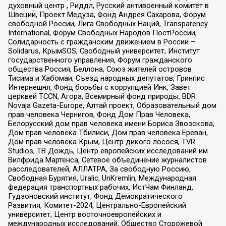
духовный центр , Риддл, Русский антивоенный комитет в
Швеции, Проект Медуза, Фонд Андрея Сахарова, Форум
свободной России, Лига Свободных Наций, Transparеncy
International, Форум Свободных Народов ПостРоссии,
Солидарность с гражданским движением в России –
Solidarus, КрымSOS, Свободный университет, Институт
государственного управления, Форум гражданского
общества Россия, Беллона, Союз жителей островов
Тисима и Хабомаи, Съезд народных депутатов, Гринпис
Интернешнл, Фонд борьбы с коррупцией Инк, Завет
церквей TCCN, Агора, Всемирный фонд природы, BDR
Novaja Gazeta-Europe, Алтай проект, Образовательный дом
прав человека Чернигов, Фонд Дом Прав Человека,
Белорусский дом прав человека имени Бориса Звозскова,
Дом прав человека Тбилиси, Дом прав человека Ереван,
Дом прав человека Крым, Центр дикого лосося, TVR
Studios, ТВ Дождь, Центр европейских исследований им
Вилфрида Мартенса, Сетевое объединение журналистов
расследователей, АЛЛАТРА, За свободную Россию,
Свободная Бурятия, Uralic, UnKremlin, Международная
федерация транспортных рабочих, ИстЧам Финланд,
Гудзоновский институт, Фонд Демократического
Развития, Комитет-2024, Центрально-Европейский
университет, Центр восточноевропейских и
международных исследований, Общество Сторожевой