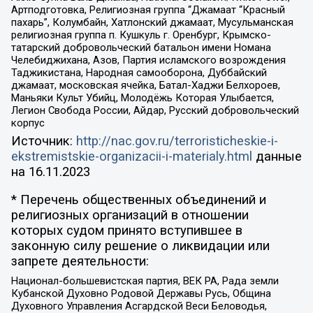
Артподготовка, Религиозная группа “Джамаат “Красный
пахарь”, Колумбайн, Хатлонский джамаат, Мусульманская
религиозная группа п. Кушкуль г. Оренбург, Крымско-
татарский добровольческий батальон имени Номана
Челебиджихана, Азов, Партия исламского возрождения
Таджикистана, Народная самооборона, Дуббайский
джамаат, московская ячейка, Батал-Хаджи Белхороев,
Маньяки Культ Убийц, Молодёжь Которая Улыбается,
Легион Свобода России, Айдар, Русский добровольческий
корпус
Источник:
http://nac.gov.ru/terroristicheskie-i-
ekstremistskie-organizacii-i-materialy.html
данные
на
16.11.2023
* Перечень общественных объединений и
религиозных организаций в отношении
которых судом принято вступившее в
законную силу решение о ликвидации или
запрете деятельности:
Национал-большевистская партия, ВЕК РА, Рада земли
Кубанской Духовно Родовой Державы Русь, Община
Духовного Управления Асгардской Веси Беловодья,