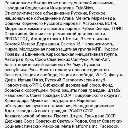
Религиозное объединение последователей инглиизма,
Народная Социальная Инициатива, TulaSkins,
Этнополитическое объединение Русские, Русское
национальное объединение Атака, Мечеть Мирмамеда,
Община Коренного Русского народа г. Астрахани, ВОЛЯ,
Меджлис крымскотатарского народа, Рубеж Севера, ТОЙС,
О противодействии экстремистской деятельности,
РЕВТАТПОД, Артподготовка, Штольц, В честь иконы
Божией Матери Державная, Сектор 16, Независимость,
Фирма, Молодежная правозащитная группа МПГ, Курсом
Правды и Единения, Каракольская инициативная группа,
Автоград Крю, Союз Славянских Сил Руси, Алля-Аят,
Благотворительный пансионат Ак Умут, Русская
республика Русь, Арестантское уголовное единство,
Башкорт, Нация и свобода, Нация и свобода, W.H.С., Фалунь
Дафа, Иртыш Ultras, Русский Патриотический клуб-
Новокузнецк/РПК, Сибирский державный союз, Фонд
борьбы с коррупцией, Фонд защиты прав граждан, Штабы
Навального, Совет граждан СССР Прикубанского округа г.
Краснодара, Мужское государство, Народное
объединение русского движения, Народное движение
Адат, Народный совет граждан РСФСР СССР
Архангельской области, Проект Штурм, Граждане СССР,
Держава Союз Советских Светлых Родов, Совет Советских
Социалистических Районов, Meta Platforms Inc, Facebook,