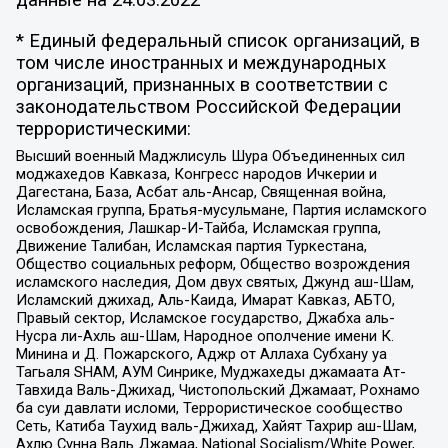
данные на
24.03.2022
* Единый федеральный список организаций, в
том числе иностранных и международных
организаций, признанных в соответствии с
законодательством Российской Федерации
террористическими:
Высший военный Маджлисуль Шура Объединенных сил
моджахедов Кавказа, Конгресс народов Ичкерии и
Дагестана, База, Асбат аль-Ансар, Священная война,
Исламская группа, Братья-мусульмане, Партия исламского
освобождения, Лашкар-И-Тайба, Исламская группа,
Движение Талибан, Исламская партия Туркестана,
Общество социальных реформ, Общество возрождения
исламского наследия, Дом двух святых, Джунд аш-Шам,
Исламский джихад, Аль-Каида, Имарат Кавказ, АБТО,
Правый сектор, Исламское государство, Джабха аль-
Нусра ли-Ахль аш-Шам, Народное ополчение имени К.
Минина и Д. Пожарского, Аджр от Аллаха Субхану уа
Тагьаля SHAM, АУМ Синрике, Муджахеды джамаата Ат-
Тавхида Валь-Джихад, Чистопольский Джамаат, Рохнамо
ба суи давлати исломи, Террористическое сообщество
Сеть, Катиба Таухид валь-Джихад, Хайят Тахрир аш-Шам,
Ахлю Сунна Валь Джамаа, National Socialism/White Power,