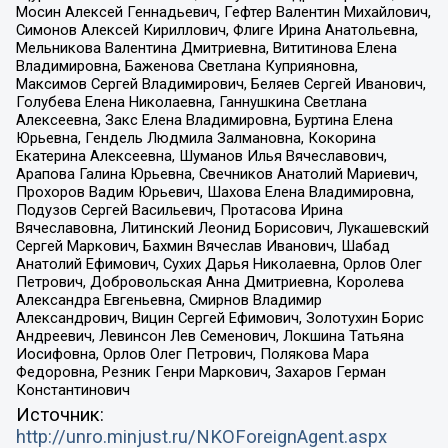
Мосин Алексей Геннадьевич, Гефтер Валентин Михайлович,
Симонов Алексей Кириллович, Флиге Ирина Анатольевна,
Мельникова Валентина Дмитриевна, Вититинова Елена
Владимировна, Баженова Светлана Куприяновна,
Максимов Сергей Владимирович, Беляев Сергей Иванович,
Голубева Елена Николаевна, Ганнушкина Светлана
Алексеевна, Закс Елена Владимировна, Буртина Елена
Юрьевна, Гендель Людмила Залмановна, Кокорина
Екатерина Алексеевна, Шуманов Илья Вячеславович,
Арапова Галина Юрьевна, Свечников Анатолий Мариевич,
Прохоров Вадим Юрьевич, Шахова Елена Владимировна,
Подузов Сергей Васильевич, Протасова Ирина
Вячеславовна, Литинский Леонид Борисович, Лукашевский
Сергей Маркович, Бахмин Вячеслав Иванович, Шабад
Анатолий Ефимович, Сухих Дарья Николаевна, Орлов Олег
Петрович, Добровольская Анна Дмитриевна, Королева
Александра Евгеньевна, Смирнов Владимир
Александрович, Вицин Сергей Ефимович, Золотухин Борис
Андреевич, Левинсон Лев Семенович, Локшина Татьяна
Иосифовна, Орлов Олег Петрович, Полякова Мара
Федоровна, Резник Генри Маркович, Захаров Герман
Константинович
Источник:
http://unro.minjust.ru/NKOForeignAgent.aspx