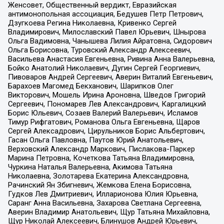
Женсовет, Общественный вердикт, Евразийская
антимонопольная ассоциация, Бедушев Петр Петрович,
Дзугкоева Регина Николаевна, Кривенко Сергей
Владимирович, Милославский Павел Юрьевич, Шнырова
Ольга Вадимовна, Чанышева Лилия Айратовна, Сидорович
Ольга Борисовна, Туровский Александр Алексеевич,
Васильева Анастасия Евгеньевна, Ривина Анна Валерьевна,
Бойко Анатолий Николаевич, Дугин Сергей Георгиевич,
Пивоваров Андрей Сергеевич, Аверин Виталий Евгеньевич,
Барахоев Магомед Бекханович, Шарипков Олег
Викторович, Мошель Ирина Ароновна, Шведов Григорий
Сергеевич, Пономарев Лев Александрович, Каргалицкий
Борис Юльевич, Созаев Валерий Валерьевич, Исламов
Тимур Рифгатович, Романова Ольга Евгеньевна, Щаров
Сергей Алексадрович, Цирульников Борис Альбертович,
Гасан Ольга Павловна, Паутов Юрий Анатольевич,
Верховский Александр Маркович, Пислакова-Паркер
Марина Петровна, Кочеткова Татьяна Владимировна,
Чуркина Наталья Валерьевна, Акимова Татьяна
Николаевна, Золотарева Екатерина Александровна,
Рачинский Ян Збигневич, Жемкова Елена Борисовна,
Гудков Лев Дмитриевич, Илларионова Юлия Юрьевна,
Саранг Анна Васильевна, Захарова Светлана Сергеевна,
Аверин Владимир Анатольевич, Щур Татьяна Михайловна,
Щур Николай Алексеевич, Блинушов Андрей Юрьевич,