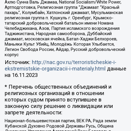
Ахлю Сунна Валь Джамаа, National Socialism/White Power,
Артподготовка, Религиозная группа “Джамаат “Красный
пахарь”, Колумбайн, Хатлонский джамаат, Мусульманская
религиозная группа п. Кушкуль г. Оренбург, Крымско-
татарский добровольческий батальон имени Номана
Челебиджихана, Азов, Партия исламского возрождения
Таджикистана, Народная самооборона, Дуббайский
джамаат, московская ячейка, Батал-Хаджи Белхороев,
Маньяки Культ Убийц, Молодёжь Которая Улыбается,
Легион Свобода России, Айдар, Русский добровольческий
корпус
Источник:
http://nac.gov.ru/terroristicheskie-i-
ekstremistskie-organizacii-i-materialy.html
данные
на
16.11.2023
* Перечень общественных объединений и
религиозных организаций в отношении
которых судом принято вступившее в
законную силу решение о ликвидации или
запрете деятельности:
Национал-большевистская партия, ВЕК РА, Рада земли
Кубанской Духовно Родовой Державы Русь, Община