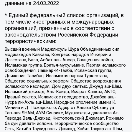
данные на
24.03.2022
* Единый федеральный список организаций, в
том числе иностранных и международных
организаций, признанных в соответствии с
законодательством Российской Федерации
террористическими:
Высший военный Маджлисуль Шура Объединенных сил
моджахедов Кавказа, Конгресс народов Ичкерии и
Дагестана, База, Асбат аль-Ансар, Священная война,
Исламская группа, Братья-мусульмане, Партия исламского
освобождения, Лашкар-И-Тайба, Исламская группа,
Движение Талибан, Исламская партия Туркестана,
Общество социальных реформ, Общество возрождения
исламского наследия, Дом двух святых, Джунд аш-Шам,
Исламский джихад, Аль-Каида, Имарат Кавказ, АБТО,
Правый сектор, Исламское государство, Джабха аль-
Нусра ли-Ахль аш-Шам, Народное ополчение имени К.
Минина и Д. Пожарского, Аджр от Аллаха Субхану уа
Тагьаля SHAM, АУМ Синрике, Муджахеды джамаата Ат-
Тавхида Валь-Джихад, Чистопольский Джамаат, Рохнамо
ба суи давлати исломи, Террористическое сообщество
Сеть, Катиба Таухид валь-Джихад, Хайят Тахрир аш-Шам,