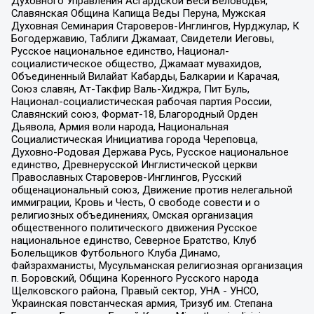
Духовного Управления Асгардской Веси Беловодья,
Славянская Община Капища Веды Перуна, Мужская
Духовная Семинария Староверов-Инглингов, Нурджулар, К
Богодержавию, Таблиги Джамаат, Свидетели Иеговы,
Русское национальное единство, Национал-
социалистическое общество, Джамаат мувахидов,
Объединенный Вилайат Кабарды, Балкарии и Карачая,
Союз славян, Ат-Такфир Валь-Хиджра, Пит Буль,
Национал-социалистическая рабочая партия России,
Славянский союз, Формат-18, Благородный Орден
Дьявола, Армия воли народа, Национальная
Социалистическая Инициатива города Череповца,
Духовно-Родовая Держава Русь, Русское национальное
единство, Древнерусской Инглистической церкви
Православных Староверов-Инглингов, Русский
общенациональный союз, Движение против нелегальной
иммиграции, Кровь и Честь, О свободе совести и о
религиозных объединениях, Омская организация
общественного политического движения Русское
национальное единство, Северное Братство, Клуб
Болельщиков Футбольного Клуба Динамо,
Файзрахманисты, Мусульманская религиозная организация
п. Боровский, Община Коренного Русского народа
Щелковского района, Правый сектор, УНА - УНСО,
Украинская повстанческая армия, Тризуб им. Степана