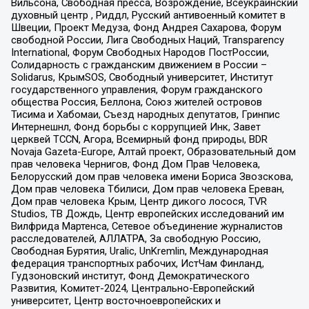
Вильсона, Свободная пресса, Возрождение, Всеукраинский
духовный центр , Риддл, Русский антивоенный комитет в
Швеции, Проект Медуза, Фонд Андрея Сахарова, Форум
свободной России, Лига Свободных Наций, Transparеncy
International, Форум Свободных Народов ПостРоссии,
Солидарность с гражданским движением в России –
Solidarus, КрымSOS, Свободный университет, Институт
государственного управления, Форум гражданского
общества Россия, Беллона, Союз жителей островов
Тисима и Хабомаи, Съезд народных депутатов, Гринпис
Интернешнл, Фонд борьбы с коррупцией Инк, Завет
церквей TCCN, Агора, Всемирный фонд природы, BDR
Novaja Gazeta-Europe, Алтай проект, Образовательный дом
прав человека Чернигов, Фонд Дом Прав Человека,
Белорусский дом прав человека имени Бориса Звозскова,
Дом прав человека Тбилиси, Дом прав человека Ереван,
Дом прав человека Крым, Центр дикого лосося, TVR
Studios, ТВ Дождь, Центр европейских исследований им
Вилфрида Мартенса, Сетевое объединение журналистов
расследователей, АЛЛАТРА, За свободную Россию,
Свободная Бурятия, Uralic, UnKremlin, Международная
федерация транспортных рабочих, ИстЧам Финланд,
Гудзоновский институт, Фонд Демократического
Развития, Комитет-2024, Центрально-Европейский
университет, Центр восточноевропейских и