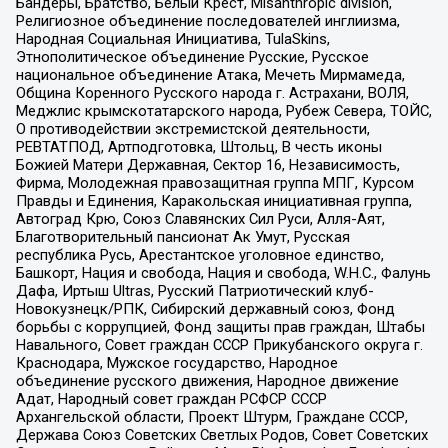
Бандеры, Братство, Белый Крест, Misanthropic division,
Религиозное объединение последователей инглиизма,
Народная Социальная Инициатива, TulaSkins,
Этнополитическое объединение Русские, Русское
национальное объединение Атака, Мечеть Мирмамеда,
Община Коренного Русского народа г. Астрахани, ВОЛЯ,
Меджлис крымскотатарского народа, Рубеж Севера, ТОЙС,
О противодействии экстремистской деятельности,
РЕВТАТПОД, Артподготовка, Штольц, В честь иконы
Божией Матери Державная, Сектор 16, Независимость,
Фирма, Молодежная правозащитная группа МПГ, Курсом
Правды и Единения, Каракольская инициативная группа,
Автоград Крю, Союз Славянских Сил Руси, Алля-Аят,
Благотворительный пансионат Ак Умут, Русская
республика Русь, Арестантское уголовное единство,
Башкорт, Нация и свобода, Нация и свобода, W.H.С., Фалунь
Дафа, Иртыш Ultras, Русский Патриотический клуб-
Новокузнецк/РПК, Сибирский державный союз, Фонд
борьбы с коррупцией, Фонд защиты прав граждан, Штабы
Навального, Совет граждан СССР Прикубанского округа г.
Краснодара, Мужское государство, Народное
объединение русского движения, Народное движение
Адат, Народный совет граждан РСФСР СССР
Архангельской области, Проект Штурм, Граждане СССР,
Держава Союз Советских Светлых Родов, Совет Советских