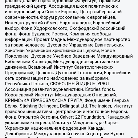
расследованию преследований Фалуньгун, Пражский
гражданский центр, Ассоциация школ политических
исследований при Совете Европы, Центр либеральной
современности, Форум русскоязычных европейцев,
Немецко-русский обмен, Бард колледж, Европейский
выбор, Фонд Ходорковского, Оксфордский российский
фонд, Фонд Будущее России, Компания свободы
информации, Проект Медиа, Международное партнерство
за права человека, Духовное Управление Евангельских
Христиан Украинской Христианской Церкви, Новое
Поколение, Духовное Учебное Заведение Международный
Библейский Колледж, Международное христианское
движение, Всемирный Институт Саентологических
Предприятий, Церковь Духовной Технологии, Европейская
сеть организаций по наблюдению за выборами,
Республика Польша, СВОБОДНЫЙ ИДЕЛЬ-УРАЛ,
Ассоциация развития журналистики, IStories fonds,
Королевский Институт Международных Отношений,
КРИМСЬКА ПРАВОЗАХИСНА ГРУПА, Фонд имени Генриха
Бёлля, Stichting Bellingcat, Bellingcat Ltd, The Insider, Институт
правовой инициативы Центральной и Восточной Европы,
Фонд Открытой Эстонии, Calvert 22 Foundation, Канадский
украинский конгресс, Институт Макдональда-Лорье,
Украинская национальная федерация Канады,
Декабристы, Международный научный центр им Вудро