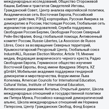
международных исследований, Общество Сторожевой
башни, Библии и трактатов Свидетелей Иеговы,
Гражданский Совет, Центр анализа европейской политики,
Академическая сеть Восточная Европа, Российский
комитет действия, РЭНД корпорейшн, Русская Америка за
демократию в России, Настоящая Россия, Глобальная сеть
журналистов-расследователей, Служба поддержки,
Свободная Россия Берлин, Свободная Россия Северный
Рейн-Вестфалия, Фонд глобальной помощи, Антивоенный
комитет России, Russie-Libertes, La Asocicion de Rusos
Libres, Союз за возвращение Северных территорий,
Крымскотатарский Ресурсный Центр, Глобальный союз
IndustriALL, Russian Election Monitor, Article 19, Мнение
медиа, Федерация анархического черного креста, Радио
Свободная Европа, Германское общество изучения
Восточной Европы, Фонд имени Фридриха Эберта, XZ
gGmbH, Мобильная академия поддержки гендерной
демократии и миротворчества, Форум имени Льва
Копелева, American Councils for International Education,
Cultural Vistas, Institute of International Education,
Антивоенное движение Антальи, Открытый диалог, Школа
международных отношений и государственной политики
им Питера Мунка, Российско-канадский демократический
альянс, Школа международных отношений им Нормана
Патерсона, Центр Гражданских Свобод, Фонд Бориса