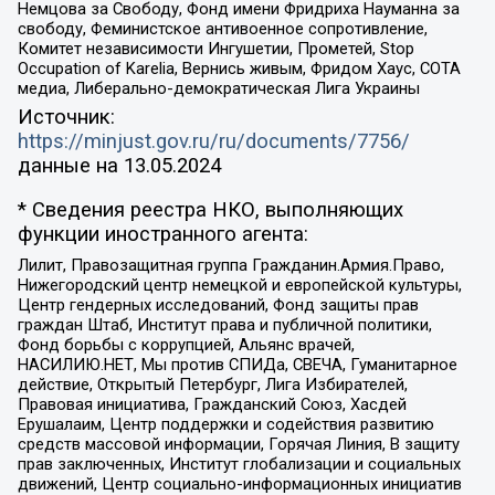
Немцова за Свободу, Фонд имени Фридриха Науманна за
свободу, Феминистское антивоенное сопротивление,
Комитет независимости Ингушетии, Прометей, Stop
Occupation of Karelia, Вернись живым, Фридом Хаус, СОТА
медиа, Либерально-демократическая Лига Украины
Источник:
https://minjust.gov.ru/ru/documents/7756/
данные на
13.05.2024
* Сведения реестра НКО, выполняющих
функции иностранного агента:
Лилит, Правозащитная группа Гражданин.Армия.Право,
Нижегородский центр немецкой и европейской культуры,
Центр гендерных исследований, Фонд защиты прав
граждан Штаб, Институт права и публичной политики,
Фонд борьбы с коррупцией, Альянс врачей,
НАСИЛИЮ.НЕТ, Мы против СПИДа, СВЕЧА, Гуманитарное
действие, Открытый Петербург, Лига Избирателей,
Правовая инициатива, Гражданский Союз, Хасдей
Ерушалаим, Центр поддержки и содействия развитию
средств массовой информации, Горячая Линия, В защиту
прав заключенных, Институт глобализации и социальных
движений, Центр социально-информационных инициатив