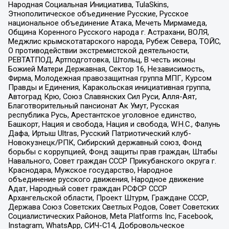
Народная Социальная Инициатива, TulaSkins,
Этнополитическое объединение Русские, Русское
национальное объединение Атака, Мечеть Мирмамеда,
Община Коренного Русского народа г. Астрахани, ВОЛЯ,
Меджлис крымскотатарского народа, Рубеж Севера, ТОЙС,
О противодействии экстремистской деятельности,
РЕВТАТПОД, Артподготовка, Штольц, В честь иконы
Божией Матери Державная, Сектор 16, Независимость,
Фирма, Молодежная правозащитная группа МПГ, Курсом
Правды и Единения, Каракольская инициативная группа,
Автоград Крю, Союз Славянских Сил Руси, Алля-Аят,
Благотворительный пансионат Ак Умут, Русская
республика Русь, Арестантское уголовное единство,
Башкорт, Нация и свобода, Нация и свобода, W.H.С., Фалунь
Дафа, Иртыш Ultras, Русский Патриотический клуб-
Новокузнецк/РПК, Сибирский державный союз, Фонд
борьбы с коррупцией, Фонд защиты прав граждан, Штабы
Навального, Совет граждан СССР Прикубанского округа г.
Краснодара, Мужское государство, Народное
объединение русского движения, Народное движение
Адат, Народный совет граждан РСФСР СССР
Архангельской области, Проект Штурм, Граждане СССР,
Держава Союз Советских Светлых Родов, Совет Советских
Социалистических Районов, Meta Platforms Inc, Facebook,
Instagram, WhatsApp, СИЧ-С14, Добровольческое