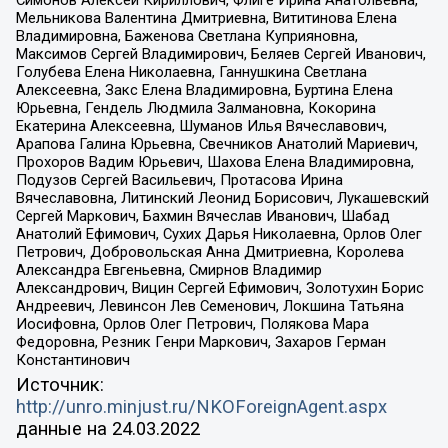
Мельникова Валентина Дмитриевна, Вититинова Елена
Владимировна, Баженова Светлана Куприяновна,
Максимов Сергей Владимирович, Беляев Сергей Иванович,
Голубева Елена Николаевна, Ганнушкина Светлана
Алексеевна, Закс Елена Владимировна, Буртина Елена
Юрьевна, Гендель Людмила Залмановна, Кокорина
Екатерина Алексеевна, Шуманов Илья Вячеславович,
Арапова Галина Юрьевна, Свечников Анатолий Мариевич,
Прохоров Вадим Юрьевич, Шахова Елена Владимировна,
Подузов Сергей Васильевич, Протасова Ирина
Вячеславовна, Литинский Леонид Борисович, Лукашевский
Сергей Маркович, Бахмин Вячеслав Иванович, Шабад
Анатолий Ефимович, Сухих Дарья Николаевна, Орлов Олег
Петрович, Добровольская Анна Дмитриевна, Королева
Александра Евгеньевна, Смирнов Владимир
Александрович, Вицин Сергей Ефимович, Золотухин Борис
Андреевич, Левинсон Лев Семенович, Локшина Татьяна
Иосифовна, Орлов Олег Петрович, Полякова Мара
Федоровна, Резник Генри Маркович, Захаров Герман
Константинович
Источник:
http://unro.minjust.ru/NKOForeignAgent.aspx
данные на
24.03.2022