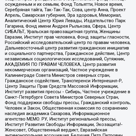
осужденным и их семьям, Фонд Тольятти, Новое время,
Серебряная тайга, Так-Так-Так, Сова, центр Анна, Проект
Апрель, Самарская губерния, Эра здоровья, Мемориал,
Аналитический Центр Юрия Левады, Издательство Парк
Гагарина, Фонд имени Андрея Рылькова, Сфера, Центр
СИБАЛЬТ, Уральская правозащитная группа, Женщины
Евразии, Институт прав человека, Фонд защиты гласности,
Российский исследовательский центр по правам человека,
Дальневосточный центр развития гражданских инициатив
и социального партнерства, Гражданское действие, Центр
независимых социологических исследований, Сутяжник,
АКАДЕМИЯ ПО ПРАВАМ ЧЕЛОВЕКА, Центр развития
некоммерческих организаций, Частное учреждение в
Калининграде Совета Министров северных стран,
Гражданское содействие, Трансперенси Интернешнл-Р,
Центр Защиты Прав Средств Массовой Информации,
Институт развития прессы - Сибирь, Частное учреждение в
Санкт-Петербурге Совета Министров Северных Стран,
Фонд поддержки свободы прессы, Гражданский контроль,
Человек и Закон, Общественная комиссия по сохранению
наследия академика Сахарова, Информационное
агентство МЕМО. РУ, Институт региональной прессы,
Институт Развития Свободы Информации, Экозащита!-
Женсовет, Общественный вердикт, Евразийская
антимонопольная ассоциация, Бедушев Петр Петрович,