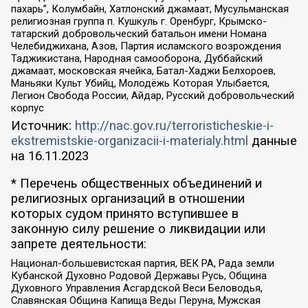
пахарь”, Колумбайн, Хатлонский джамаат, Мусульманская
религиозная группа п. Кушкуль г. Оренбург, Крымско-
татарский добровольческий батальон имени Номана
Челебиджихана, Азов, Партия исламского возрождения
Таджикистана, Народная самооборона, Дуббайский
джамаат, московская ячейка, Батал-Хаджи Белхороев,
Маньяки Культ Убийц, Молодёжь Которая Улыбается,
Легион Свобода России, Айдар, Русский добровольческий
корпус
Источник:
http://nac.gov.ru/terroristicheskie-i-
ekstremistskie-organizacii-i-materialy.html
данные
на
16.11.2023
* Перечень общественных объединений и
религиозных организаций в отношении
которых судом принято вступившее в
законную силу решение о ликвидации или
запрете деятельности:
Национал-большевистская партия, ВЕК РА, Рада земли
Кубанской Духовно Родовой Державы Русь, Община
Духовного Управления Асгардской Веси Беловодья,
Славянская Община Капища Веды Перуна, Мужская