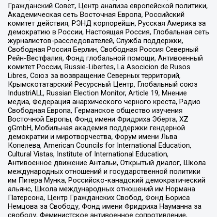
Гражданский Совет, Центр анализа европейской политики,
Академическая сеть Восточная Европа, Российский
комитет действия, РЭНД корпорейшн, Русская Америка за
демократию в России, Настоящая Россия, Глобальная сеть
журналистов-расследователей, Служба поддержки,
Свободная Россия Берлин, Свободная Россия Северный
Рейн-Вестфалия, Фонд глобальной помощи, Антивоенный
комитет России, Russie-Libertes, La Asocicion de Rusos
Libres, Союз за возвращение Северных территорий,
Крымскотатарский Ресурсный Центр, Глобальный союз
IndustriALL, Russian Election Monitor, Article 19, Мнение
медиа, Федерация анархического черного креста, Радио
Свободная Европа, Германское общество изучения
Восточной Европы, Фонд имени Фридриха Эберта, XZ
gGmbH, Мобильная академия поддержки гендерной
демократии и миротворчества, Форум имени Льва
Копелева, American Councils for International Education,
Cultural Vistas, Institute of International Education,
Антивоенное движение Антальи, Открытый диалог, Школа
международных отношений и государственной политики
им Питера Мунка, Российско-канадский демократический
альянс, Школа международных отношений им Нормана
Патерсона, Центр Гражданских Свобод, Фонд Бориса
Немцова за Свободу, Фонд имени Фридриха Науманна за
свободу, Феминистское антивоенное сопротивление,