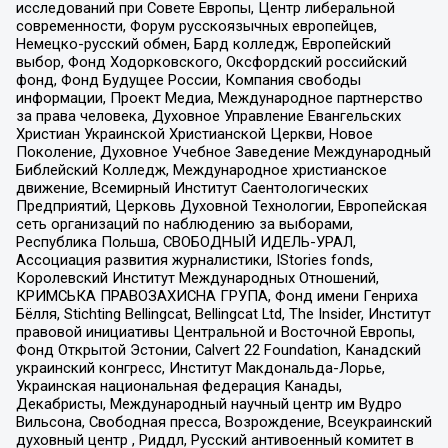
исследований при Совете Европы, Центр либеральной
современности, Форум русскоязычных европейцев,
Немецко-русский обмен, Бард колледж, Европейский
выбор, Фонд Ходорковского, Оксфордский российский
фонд, Фонд Будущее России, Компания свободы
информации, Проект Медиа, Международное партнерство
за права человека, Духовное Управление Евангельских
Христиан Украинской Христианской Церкви, Новое
Поколение, Духовное Учебное Заведение Международный
Библейский Колледж, Международное христианское
движение, Всемирный Институт Саентологических
Предприятий, Церковь Духовной Технологии, Европейская
сеть организаций по наблюдению за выборами,
Республика Польша, СВОБОДНЫЙ ИДЕЛЬ-УРАЛ,
Ассоциация развития журналистики, IStories fonds,
Королевский Институт Международных Отношений,
КРИМСЬКА ПРАВОЗАХИСНА ГРУПА, Фонд имени Генриха
Бёлля, Stichting Bellingcat, Bellingcat Ltd, The Insider, Институт
правовой инициативы Центральной и Восточной Европы,
Фонд Открытой Эстонии, Calvert 22 Foundation, Канадский
украинский конгресс, Институт Макдональда-Лорье,
Украинская национальная федерация Канады,
Декабристы, Международный научный центр им Вудро
Вильсона, Свободная пресса, Возрождение, Всеукраинский
духовный центр , Риддл, Русский антивоенный комитет в