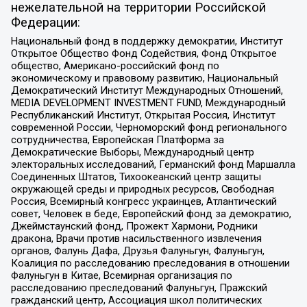
нежелательной на территории Российской
Федерации:
Национальный фонд в поддержку демократии, Институт
Открытое Общество Фонд Содействия, Фонд Открытое
общество, Американо-российский фонд по
экономическому и правовому развитию, Национальный
Демократический Институт Международных Отношений,
MEDIA DEVELOPMENT INVESTMENT FUND, Международный
Республиканский Институт, Открытая Россия, Институт
современной России, Черноморский фонд регионального
сотрудничества, Европейская Платформа за
Демократические Выборы, Международный центр
электоральных исследований, Германский фонд Маршалла
Соединенных Штатов, Тихоокеанский центр защиты
окружающей среды и природных ресурсов, Свободная
Россия, Всемирный конгресс украинцев, Атлантический
совет, Человек в беде, Европейский фонд за демократию,
Джеймстаунский фонд, Прожект Хармони, Родники
дракона, Врачи против насильственного извлечения
органов, Фалунь Дафа, Друзья Фалуньгун, Фалуньгун,
Коалиция по расследованию преследования в отношении
Фалуньгун в Китае, Всемирная организация по
расследованию преследований Фалуньгун, Пражский
гражданский центр, Ассоциация школ политических