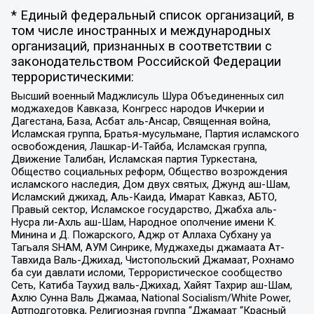
* Единый федеральный список организаций, в
том числе иностранных и международных
организаций, признанных в соответствии с
законодательством Российской Федерации
террористическими:
Высший военный Маджлисуль Шура Объединенных сил
моджахедов Кавказа, Конгресс народов Ичкерии и
Дагестана, База, Асбат аль-Ансар, Священная война,
Исламская группа, Братья-мусульмане, Партия исламского
освобождения, Лашкар-И-Тайба, Исламская группа,
Движение Талибан, Исламская партия Туркестана,
Общество социальных реформ, Общество возрождения
исламского наследия, Дом двух святых, Джунд аш-Шам,
Исламский джихад, Аль-Каида, Имарат Кавказ, АБТО,
Правый сектор, Исламское государство, Джабха аль-
Нусра ли-Ахль аш-Шам, Народное ополчение имени К.
Минина и Д. Пожарского, Аджр от Аллаха Субхану уа
Тагьаля SHAM, АУМ Синрике, Муджахеды джамаата Ат-
Тавхида Валь-Джихад, Чистопольский Джамаат, Рохнамо
ба суи давлати исломи, Террористическое сообщество
Сеть, Катиба Таухид валь-Джихад, Хайят Тахрир аш-Шам,
Ахлю Сунна Валь Джамаа, National Socialism/White Power,
Артподготовка, Религиозная группа “Джамаат “Красный