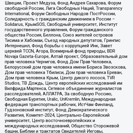
Швеции, Проект Медуза, Фонд Андрея Сахарова, Форум
свободной России, Лига Свободных Наций, Transparеncy
International, Форум Свободных Народов ПостРоссии,
Солидарность с гражданским движением в России –
Solidarus, КрымSOS, Свободный университет, Институт
государственного управления, Форум гражданского
общества Россия, Беллона, Союз жителей островов
Тисима и Хабомаи, Съезд народных депутатов, Гринпис
Интернешнл, Фонд борьбы с коррупцией Инк, Завет
церквей TCCN, Агора, Всемирный фонд природы, BDR
Novaja Gazeta-Europe, Алтай проект, Образовательный дом
прав человека Чернигов, Фонд Дом Прав Человека,
Белорусский дом прав человека имени Бориса Звозскова,
Дом прав человека Тбилиси, Дом прав человека Ереван,
Дом прав человека Крым, Центр дикого лосося, TVR
Studios, ТВ Дождь, Центр европейских исследований им
Вилфрида Мартенса, Сетевое объединение журналистов
расследователей, АЛЛАТРА, За свободную Россию,
Свободная Бурятия, Uralic, UnKremlin, Международная
федерация транспортных рабочих, ИстЧам Финланд,
Гудзоновский институт, Фонд Демократического
Развития, Комитет-2024, Центрально-Европейский
университет, Центр восточноевропейских и
международных исследований, Общество Сторожевой
башни, Библии и трактатов Свидетелей Иеговы,