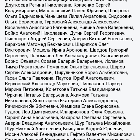
Дзугкоева Регина Николаевна, Кривенко Сергей
Владимирович, Милославский Павел Юрьевич, Шнырова
Ольга Вадимовна, Чанышева Лилия Айратовна, Сидорович
Ольга Борисовна, Туровский Александр Алексеевич,
Васильева Анастасия Евгеньевна, Ривина Анна Валерьевна,
Бойко Анатолий Николаевич, Дугин Сергей Георгиевич,
Пивоваров Андрей Сергеевич, Аверин Виталий Евгеньевич,
Барахоев Магомед Бекханович, Шарипков Олег
Викторович, Мошель Ирина Ароновна, Шведов Григорий
Сергеевич, Пономарев Лев Александрович, Каргалицкий
Борис Юльевич, Созаев Валерий Валерьевич, Исламов
Тимур Рифгатович, Романова Ольга Евгеньевна, Щаров
Сергей Алексадрович, Цирульников Борис Альбертович,
Гасан Ольга Павловна, Паутов Юрий Анатольевич,
Верховский Александр Маркович, Пислакова-Паркер
Марина Петровна, Кочеткова Татьяна Владимировна,
Чуркина Наталья Валерьевна, Акимова Татьяна
Николаевна, Золотарева Екатерина Александровна,
Рачинский Ян Збигневич, Жемкова Елена Борисовна,
Гудков Лев Дмитриевич, Илларионова Юлия Юрьевна,
Саранг Анна Васильевна, Захарова Светлана Сергеевна,
Аверин Владимир Анатольевич, Щур Татьяна Михайловна,
Щур Николай Алексеевич, Блинушов Андрей Юрьевич,
Мосин Алексей Геннадьевич, Гефтер Валентин Михайлович,
Симонов Алексей Кириллович, Флиге Ирина Анатольевна,