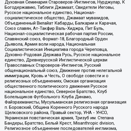
Духовная Семинария Староверов-Инглингов, Нурджулар, К
Богодержавию, Таблиги Джамаат, Свидетели Иеговы,
Русское национальное единство, Национал-
социалистическое общество, Джамаат мувахидов,
Объединенный Вилайат Кабарды, Балкарии и Карачая,
Союз славян, Ат-Такфир Валь-Хиджра, Пит Буль,
Национал-социалистическая рабочая партия России,
Славянский союз, Формат-18, Благородный Орден
Дьявола, Армия воли народа, Национальная
Социалистическая Инициатива города Череповца,
Духовно-Родовая Держава Русь, Русское национальное
единство, Древнерусской Инглистической церкви
Православных Староверов-Инглингов, Русский
общенациональный союз, Движение против нелегальной
иммиграции, Кровь и Честь, О свободе совести и о
религиозных объединениях, Омская организация
общественного политического движения Русское
национальное единство, Северное Братство, Клуб
Болельщиков Футбольного Клуба Динамо,
Файзрахманисты, Мусульманская религиозная организация
п. Боровский, Община Коренного Русского народа
Щелковского района, Правый сектор, УНА - УНСО,
Украинская повстанческая армия, Тризуб им. Степана
Бандеры, Братство, Белый Крест, Misanthropic division,
Религиозное объединение последователей инглиизма,