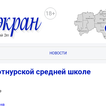
18+
НОВОСТИ
отнурской средней школе
е
она