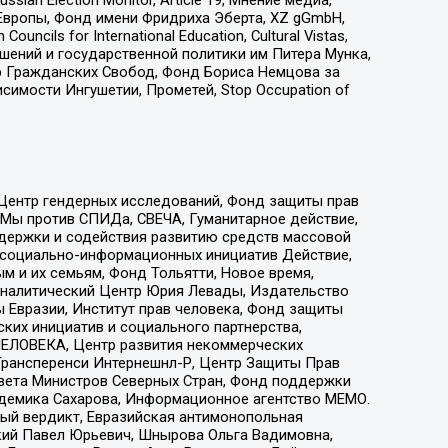
Европы, Фонд имени Фридриха Эберта, XZ gGmbH,
ls for International Education, Cultural Vistas,
ошений и государственной политики им Питера Мунка,
 Гражданских Свобод, Фонд Бориса Немцова за
имости Ингушетии, Прометей, Stop Occupation of
 Центр гендерных исследований, Фонд защиты прав
 Мы против СПИДа, СВЕЧА, Гуманитарное действие,
ддержки и содействия развитию средств массовой
р социально-информационных инициатив Действие,
 и их семьям, Фонд Тольятти, Новое время,
, Аналитический Центр Юрия Левады, Издательство
 Евразии, Институт прав человека, Фонд защиты
ких инициатив и социального партнерства,
ЕЛОВЕКА, Центр развития некоммерческих
 Трансперенси Интернешнл-Р, Центр Защиты Прав
овета Министров Северных Стран, Фонд поддержки
адемика Сахарова, Информационное агентство МЕМО.
ый вердикт, Евразийская антимонопольная
кий Павел Юрьевич, Шнырова Ольга Вадимовна,