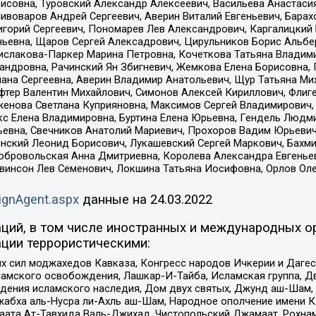
совна, Туровский Александр Алексеевич, Васильева Анастасия
Пивоваров Андрей Сергеевич, Аверин Виталий Евгеньевич, Бара
горий Сергеевич, Пономарев Лев Александрович, Каргалицкий 
ньевна, Щаров Сергей Алексадрович, Цирульников Борис Альбер
ислакова-Паркер Марина Петровна, Кочеткова Татьяна Владими
сандровна, Рачинский Ян Збигневич, Жемкова Елена Борисовна,
лана Сергеевна, Аверин Владимир Анатольевич, Щур Татьяна М
фтер Валентин Михайлович, Симонов Алексей Кириллович, Флиг
женова Светлана Куприяновна, Максимов Сергей Владимирович, 
кс Елена Владимировна, Буртина Елена Юрьевна, Гендель Людм
евна, Свечников Анатолий Мариевич, Прохоров Вадим Юрьевич
инский Леонид Борисович, Лукашевский Сергей Маркович, Бахм
Добровольская Анна Дмитриевна, Королева Александра Евгенье
евинсон Лев Семенович, Локшина Татьяна Иосифовна, Орлов Ол
ignAgent.aspx
данные на
24.03.2022
ций, в том числе иностранных и международных ор
ции террористическими:
ил моджахедов Кавказа, Конгресс народов Ичкерии и Дагеста
ламского освобождения, Лашкар-И-Тайба, Исламская группа, Дв
ения исламского наследия, Дом двух святых, Джунд аш-Шам, 
жабха аль-Нусра ли-Ахль аш-Шам, Народное ополчение имени К.
ата Ат-Тавхида Валь-Джихад, Чистопольский Джамаат, Рохнам