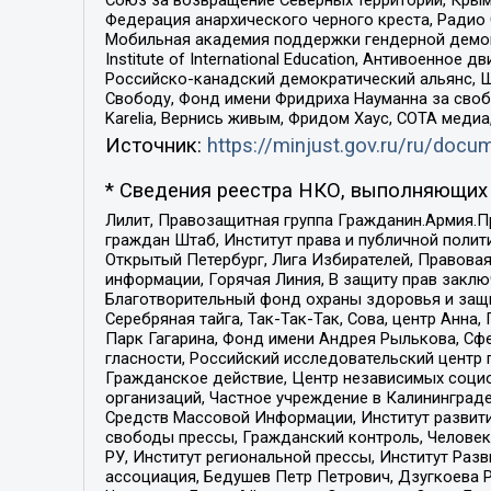
Федерация анархического черного креста, Радио
Мобильная академия поддержки гендерной демократи
Institute of International Education, Антивоенн
Российско-канадский демократический альянс, 
Свободу, Фонд имени Фридриха Науманна за свобо
Karelia, Вернись живым, Фридом Хаус, СОТА меди
Источник:
https://minjust.gov.ru/ru/doc
* Сведения реестра НКО, выполняющих 
Лилит, Правозащитная группа Гражданин.Армия.П
граждан Штаб, Институт права и публичной поли
Открытый Петербург, Лига Избирателей, Правова
информации, Горячая Линия, В защиту прав закл
Благотворительный фонд охраны здоровья и защи
Серебряная тайга, Так-Так-Так, Сова, центр Анн
Парк Гагарина, Фонд имени Андрея Рылькова, Сф
гласности, Российский исследовательский центр 
Гражданское действие, Центр независимых соци
организаций, Частное учреждение в Калининград
Средств Массовой Информации, Институт развити
свободы прессы, Гражданский контроль, Человек
РУ, Институт региональной прессы, Институт Ра
ассоциация, Бедушев Петр Петрович, Дзугкоева 