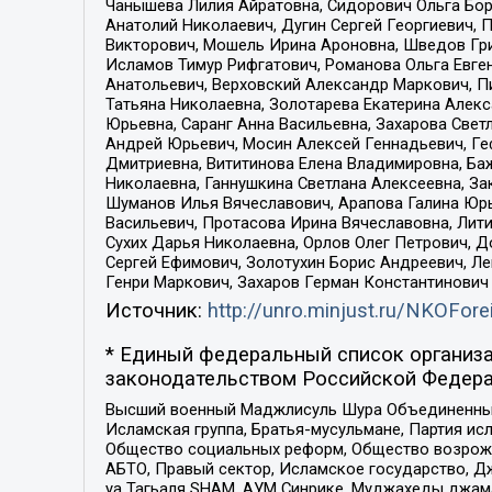
Чанышева Лилия Айратовна, Сидорович Ольга Бори
Анатолий Николаевич, Дугин Сергей Георгиевич, 
Викторович, Мошель Ирина Ароновна, Шведов Гри
Исламов Тимур Рифгатович, Романова Ольга Евге
Анатольевич, Верховский Александр Маркович, П
Татьяна Николаевна, Золотарева Екатерина Алек
Юрьевна, Саранг Анна Васильевна, Захарова Свет
Андрей Юрьевич, Мосин Алексей Геннадьевич, Ге
Дмитриевна, Вититинова Елена Владимировна, Ба
Николаевна, Ганнушкина Светлана Алексеевна, За
Шуманов Илья Вячеславович, Арапова Галина Юрь
Васильевич, Протасова Ирина Вячеславовна, Лит
Сухих Дарья Николаевна, Орлов Олег Петрович, 
Сергей Ефимович, Золотухин Борис Андреевич, Л
Генри Маркович, Захаров Герман Константинович
Источник:
http://unro.minjust.ru/NKOFore
* Единый федеральный список организа
законодательством Российской Федера
Высший военный Маджлисуль Шура Объединенных с
Исламская группа, Братья-мусульмане, Партия ис
Общество социальных реформ, Общество возрожд
АБТО, Правый сектор, Исламское государство, Д
уа Тагьаля SHAM, АУМ Синрике, Муджахеды джама