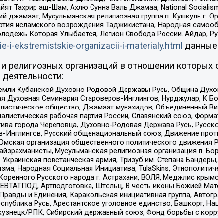
ят Тахрир аш-Шам, Ахлю Сунна Валь Джамаа, National Socialism
ий джамаат, Мусульманская религиозная группа п. Кушкуль г. 
ртия исламского возрождения Таджикистана, Народная самооб
олодёжь Которая Улыбается, Легион Свобода России, Айдар, Р
ie-i-ekstremistskie-organizacii-i-materialy.html
данные
и религиозных организаций в отношении которых 
 деятельности:
земли Кубанской Духовно Родовой Державы Русь, Община Духо
 Духовная Семинария Староверов-Инглингов, Нурджулар, К Бо
листическое общество, Джамаат мувахидов, Объединенный Вил
иалистическая рабочая партия России, Славянский союз, Форма
ива города Череповца, Духовно-Родовая Держава Русь, Русск
-Инглингов, Русский общенациональный союз, Движение против
 Омская организация общественного политического движения Р
йзрахманисты, Мусульманская религиозная организация п. Бо
краинская повстанческая армия, Тризуб им. Степана Бандеры, Бр
зма, Народная Социальная Инициатива, TulaSkins, Этнополитич
оренного Русского народа г. Астрахани, ВОЛЯ, Меджлис крымс
РЕВТАТПОД, Артподготовка, Штольц, В честь иконы Божией Мате
равды и Единения, Каракольская инициативная группа, Автогра
спублика Русь, Арестантское уголовное единство, Башкорт, Наци
окузнецк/РПК, Сибирский державный союз, Фонд борьбы с кор