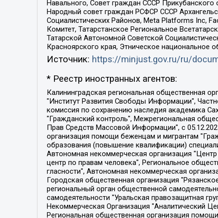
Навального, Совет граждан СССР Прикубанского 
Народный совет граждан РСФСР СССР Архангельск
Социалистических Районов, Meta Platforms Inc, 
Комитет, Татарстанское Региональное Всетатар
Татарской Автономной Советской Социалистическ
Красноярского края, Этническое национальное о
Источник:
https://minjust.gov.ru/ru/doc
* Реестр иностранных агентов:
Калининградская региональная общественная организация "Экозащита!-Женсовет", Фонд содействия защите прав и свобод граждан "Общественный вердикт", Фонд "Институт Развития Свободы Информации", Частное учреждение "Информационное агентство МЕМО. РУ", Региональная общественная организация "Общественная комиссия по сохранению наследия академика Сахарова", Фонд поддержки свободы прессы, Санкт-Петербургская общественная правозащитная организация "Гражданский контроль", Межрегиональная общественная организация "Информационно-просветительский центр "Мемориал", Региональный Фонд "Центр Защиты Прав Средств Массовой Информации", с 05.12.2023 Фонд "Центр Защиты Прав Средств массовой информации", Региональная общественная благотворительная организация помощи беженцам и мигрантам "Гражданское содействие", Негосударственное образовательное учреждение дополнительного профессионального образования (повышение квалификации) специалистов "АКАДЕМИЯ ПО ПРАВАМ ЧЕЛОВЕКА", Свердловская региональная общественная организация "Сутяжник", Автономная некоммерческая организация "Центр независимых социологических исследований", Союз общественных объединений "Российский исследовательский центр по правам человека", Региональное общественное учреждение научно-информационный центр "МЕМОРИАЛ", Некоммерческая организация "Фонд защиты гласности", Автономная некоммерческая организация "Институт прав человека", Городская общественная организация "Екатеринбургское общество "МЕМОРИАЛ", Городская общественная организация "Рязанское историко-просветительское и правозащитное общество "Мемориал" (Рязанский Мемориал), Челябинский региональный орган общественной самодеятельности – женское общественное объединение "Женщины Евразии", Челябинский региональный орган общественной самодеятельности "Уральская правозащитная группа", Фонд содействия защите здоровья и социальной справедливости имени Андрея Рылькова, Автономная Некоммерческая Организация "Аналитический Центр Юрия Левады", Автономная некоммерческая организация социальной поддержки населения "Проект Апрель", Региональная общественная организация помощи женщинам и детям, находящимся в кризисной ситуации "Информационно-методический центр "Анна", Фонд содействия развитию массовых коммуникаций и правовому просвещению "Так-так-Так", Фонд содействия устойчивому развитию "Серебряная тайга", Свердловский региональный общественный фонд социальных проектов "Новое время", "Idel.Реалии", Кавказ.Реалии, Крым.Реалии, Телеканал Настоящее Время, Татаро-башкирская служба Радио Свобода (Azatliq Radiosi), Радио Свободная Европа/Радио Свобода (PCE/PC), "Сибирь.Реалии", "Фактограф", Благотворительный фонд помощи осужденным и их семьям, Автономная некоммерческая организация "Институт глобализации и социальных движений", Фонд "В защиту прав заключенных", Частное учреждение "Центр поддержки и содействия развитию средств массовой информации", Пензенский региональный общественный благотворительный фонд "Гражданский союз", "Север.Реалии", Некоммерческая организация Фонд "Правовая инициатива", 