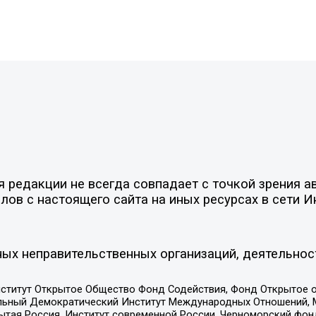
редакции не всегда совпадает с точкой зрения ав
ов с настоящего сайта на иных ресурсах в сети И
ых неправительственных организаций, деятельнос
ститут Открытое Общество Фонд Содействия, Фонд Открытое 
альный Демократический Институт Международных Отношений,
тая Россия, Институт современной России, Черноморский фонд