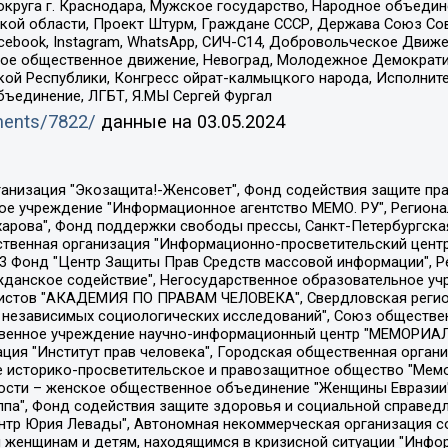
округа г. Краснодара, Мужское государство, Народное объедин
ой области, Проект Штурм, Граждане СССР, Держава Союз Сов
Facebook, Instagram, WhatsApp, СИЧ-С14, Добровольческое Движ
ское общественное движение, Невоград, Молодежное Демократ
ой Республики, Конгресс ойрат-калмыцкого народа, Исполнит
бъединение, ЛГБТ, Я.МЫ Сергей Фургал
uments/7822/
данные на
03.05.2024
Общество с ограниченной ответственностью "Радио Свободная Европа/Радио Свобода", Чешское информационное агентство "MEDIUM-ORIENT", Красноярская региональная общественная организация "Мы против СПИДа", Камалягин Денис Николаевич, Маркелов Сергей Евгеньевич, Пономарев Лев Александрович, Савицкая Людмила Алексеевна, Автономная некоммерческая организация "Центр по работе с проблемой насилия "НАСИЛИЮ.НЕТ", Межрегиональный профессиональный союз работников здравоохранения "Альянс врачей", Юридическое лицо, зарегистрированное в Латвийской Республике, SIA "Medusa Project" (регистрационный номер 40103797863, дата регистрации 10.06.2014), Некоммерческая организация "Фонд по борьбе с коррупцией", Автономная некоммерческая организация "Институт права и публичной политики", Баданин Роман Сергеевич, Гликин Максим Александрович, Железнова Мария Михайловна, Лукьянова Юлия Сергеевна, Маетная Елизавета Витальевна, Маняхин Петр Борисович, Чуракова Ольга Владимировна, Ярош Юлия Петровна, Юридическое лицо "The Insider SIA", зарегистрированное в Риге, Латвийская Республика (дата регистрации 26.06.2015), являющееся администратором доменного имени интернет-издания "The Insider SIA", https://theins.ru, Постернак Алексей Евгеньевич, Рубин Михаил Аркадьевич, Анин Роман Александрович, Юридическое лицо Istories fonds, зарегистрированное в Латвийской Республике (регистрационный номер 50008295751, дата регистрации 24.02.2020), Великовский Дмитрий Александрович, Долинина Ирина Николаевна, Мароховская Алеся Алексеевна, Шлейнов Роман Юрьевич, Шмагун Олеся Валентиновна, Общество с ограниченной ответственностью "Альтаир 2021", Общество с ограниченной ответственностью "Вега 2021", Общество с ограниченной ответственностью "Главный редактор 2021", Общество с ограниченной ответственностью "Ромашки монолит", Важенков Артем Валерьевич, Ивановская областная общественная организация "Центр гендерных исследований", Гурман Юрий Альбертович, Медиапроект "ОВД-Инфо", Егоров Владимир Владимирович, Жилинский Владимир Александрович, Общество с ограниченной ответственностью "ЗП", Иванова София Юрьевна, Карезина Инна Павловна, Кильтау Екатерина Викторовна, Петров Алексей Викторович, Пискунов Сергей Евгеньевич, Смирнов Сергей Сергеевич, Тихонов Михаил Сергеевич, Общество с ограниченной ответственностью "ЖУРНАЛИСТ-ИНОСТРАННЫЙ АГЕНТ", Арапова Галина Юрьевна, Вольтская Татьяна Анатольевна, Американская компания "Mason G.E.S. Anonymous Foundation" (США), являющаяся владельцем интернет-издания https://mnews.world/, Компания "Stichting Bellingcat", зарегистрированная в Нидерландах (дата регистрации 11.07.2018), Захаров Андрей Вячеславович, Клепиковская Екатерина Дмитриевна, Общество с ограниченной ответственностью "МЕМО", Перл Роман Александрович, Симонов Евгений Алексеевич, Соловьева Елена Анатольевна, Сотников Даниил Владимирович, Сурначева Елизавета Дмитриевна, Автономная некоммерческая организация по защите прав человека и информированию населения "Якутия – Наше Мнение", Общество с ограниченной ответственностью "Москоу диджитал медиа", с 26.01.2023 Общество с ограниченной ответственностью "Чайка Белые сады", Ветошкина Валерия Валерьевна, Заговора Максим Александрович, Межрегиональное общественное движение "Российская ЛГБТ - сеть", Оленичев Максим Владимирович, Павлов Иван Юрьевич, Скворцова Елена Сергеевна, Общество с ограниченной ответственностью "Как бы инагент", Кочетков Игорь Викторович, Общество с ограниченной ответственностью "Честные выборы", Еланчик Олег Александрович, Общество с ограниченной ответственностью "Нобелевский призыв", Гималова Регина Эмилевна, Григорьев Андрей Валерьевич, Григорьева Алина Александровна, Ассоциация по содействию защите прав призывников, альтернативнослужащих и военнослужащих "Правозащитная группа "Гражданин.Армия.Право", Хисамова Регина Фаритовна, Автономная некоммерческая организация по реализа