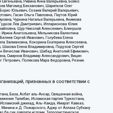
 Евгеньевна, Ривина Анна Валерьевна, Бойко
хоев Магомед Бекханович, Шарипков Олег
Борис Юльевич, Созаев Валерий Валерьевич,
тович, Гасан Ольга Павловна, Паутов Юрий
ровна, Чуркина Наталья Валерьевна, Акимова
 Гудков Лев Дмитриевич, Илларионова Юлия
ихайловна, Щур Николай Алексеевич, Блинушов
е Ирина Анатольевна, Мельникова Валентина
Беляев Сергей Иванович, Голубева Елена
ила Залмановна, Кокорина Екатерина Алексеевна,
, Шахова Елена Владимировна, Подузов Сергей
ин Вячеслав Иванович, Шабад Анатолий Ефимович,
вна, Смирнов Владимир Александрович, Вицин
ег Петрович, Полякова Мара Федоровна, Резник
ганизаций, признанных в соответствии с
на, База, Асбат аль-Ансар, Священная война,
ижение Талибан, Исламская партия Туркестана,
Исламский джихад, Аль-Каида, Имарат Кавказ,
 Минина и Д. Пожарского, Аджр от Аллаха Субхану
о ба суи давлати исломи, Террористическое