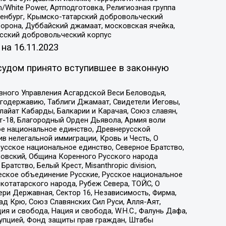
/White Power, Артподготовка, Религиозная группа
Оренбург, Крымско-татарский добровольческий
орона, Дуббайский джамаат, московская ячейка,
усский добровольческий корпус
 на
16.11.2023
судом принято вступившее в законную
вного Управления Асгардской Веси Беловодья,
годержавию, Таблиги Джамаат, Свидетели Иеговы,
айат Кабарды, Балкарии и Карачая, Союз славян,
т-18, Благородный Орден Дьявола, Армия воли
ое национальное единство, Древнерусской
 нелегальной иммиграции, Кровь и Честь, О
усское национальное единство, Северное Братство,
ровский, Община Коренного Русского народа
атство, Белый Крест, Misanthropic division,
еское объединение Русские, Русское национальное
котатарского народа, Рубеж Севера, ТОЙС, О
ри Державная, Сектор 16, Независимость, Фирма,
д Крю, Союз Славянских Сил Руси, Алля-Аят,
я и свобода, Нация и свобода, W.H.С., Фалунь Дафа,
рупцией, Фонд защиты прав граждан, Штабы