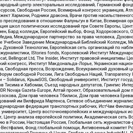
родный центр электоральных исследований, Германский фонд
рсов, Свободная Россия, Всемирный конгресс украинцев, Атла
ект Хармони, Родники дракона, Врачи против насильственного
ию преследования в отношении Фалуньгун в Китае, Всемирная о
ация школ политических исследований при Совете Европы, Цен
мен, Бард колледж, Европейский выбор, Фонд Ходорковского,
едиа, Международное партнерство за права человека, Духовно
ое Учебное Заведение Международный Библейский Колледж, М
ь Духовной Технологии, Европейская сеть организаций по наб
урналистики, IStories fonds, Королевский Институт Между
gcat, Bellingcat Ltd, The Insider, Институт правовой инициатив
инский конгресс, Институт Макдональда-Лорье, Украинская нац
, Свободная пресса, Возрождение, Всеукраинский духовный цен
орум свободной России, Лига Свободных Наций, Transparеncy I
– Solidarus, КрымSOS, Свободный университет, Институт госу
в Тисима и Хабомаи, Съезд народных депутатов, Гринпис Инте
DR Novaja Gazeta-Europe, Алтай проект, Образовательный дом 
зскова, Дом прав человека Тбилиси, Дом прав человека Ерева
едований им Вилфрида Мартенса, Сетевое объединение журнали
Международная федерация транспортных рабочих, ИстЧам Финлан
й университет, Центр восточноевропейских и международных и
, Центр анализа европейской политики, Академическая сеть Во
ю в России, Настоящая Россия, Глобальная сеть журналистов
естфалия, Фонд глобальной помощи, Антивоенный комитет России,
татарский Ресурсный Центр, Глобальный союз IndustriALL, Russi