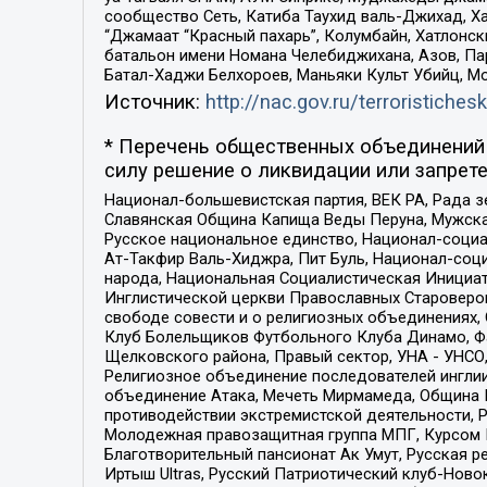
сообщество Сеть, Катиба Таухид валь-Джихад, Хай
“Джамаат “Красный пахарь”, Колумбайн, Хатлонск
батальон имени Номана Челебиджихана, Азов, Па
Батал-Хаджи Белхороев, Маньяки Культ Убийц, М
Источник:
http://nac.gov.ru/terroristichesk
* Перечень общественных объединений 
силу решение о ликвидации или запрете
Национал-большевистская партия, ВЕК РА, Рада 
Славянская Община Капища Веды Перуна, Мужская
Русское национальное единство, Национал-социа
Ат-Такфир Валь-Хиджра, Пит Буль, Национал-соц
народа, Национальная Социалистическая Инициат
Инглистической церкви Православных Староверов
свободе совести и о религиозных объединениях,
Клуб Болельщиков Футбольного Клуба Динамо, Фа
Щелковского района, Правый сектор, УНА - УНСО, У
Религиозное объединение последователей инглии
объединение Атака, Мечеть Мирмамеда, Община К
противодействии экстремистской деятельности, 
Молодежная правозащитная группа МПГ, Курсом П
Благотворительный пансионат Ак Умут, Русская ре
Иртыш Ultras, Русский Патриотический клуб-Нов