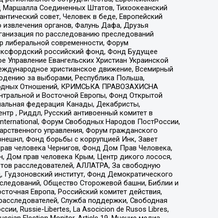
 Маршалла Соединенных Штатов, Тихоокеанский
нтический совет, Человек в беде, Европейский
 извлечения органов, Фалунь Дафа, Друзья
рганизация по расследованию преследований
тр либеральной современности, Форум
 Оксфордский российский фонд, Фонд Будущее
е Управление Евангельских Христиан Украинской
еждународное христианское движение, Всемирный
людению за выборами, Республика Польша,
народных Отношений, КРИМСЬКА ПРАВОЗАХИСНА
ы Центральной и Восточной Европы, Фонд Открытой
иональная федерация Канады, Декабристы,
тр , Риддл, Русский антивоенный комитет в
nternational, Форум Свободных Народов ПостРоссии,
дарственного управления, Форум гражданского
рнешнл, Фонд борьбы с коррупцией Инк, Завет
прав человека Чернигов, Фонд Дом Прав Человека,
н, Дом прав человека Крым, Центр дикого лосося,
стов расследователей, АЛЛАТРА, За свободную
д, Гудзоновский институт, Фонд Демократического
сследований, Общество Сторожевой башни, Библии и
сточная Европа, Российский комитет действия,
-расследователей, Служба поддержки, Свободная
 Russie-Libertes, La Asocicion de Rusos Libres,
an Election Monitor, Article 19, Мнение медиа,