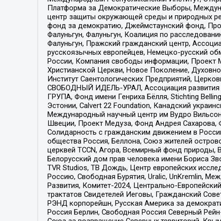
Платформа за Демократические Выборы, Междуна
центр защиты окружающей среды и природных ресу
фонд за демократию, Джеймстаунский фонд, Прож
Фалуньгун, Фалуньгун, Коалиция по расследован
Фалуньгун, Пражский гражданский центр, Ассоци
русскоязычных европейцев, Немецко-русский об
России, Компания свободы информации, Проект М
Христианской Церкви, Новое Поколение, Духовн
Институт Саентологических Предприятий, Церков
СВОБОДНЫЙ ИДЕЛЬ-УРАЛ, Ассоциация развития ж
ГРУПА, Фонд имени Генриха Бёлля, Stichting Bellin
Эстонии, Calvert 22 Foundation, Канадский укра
Международный научный центр им Вудро Вильсона
Швеции, Проект Медуза, Фонд Андрея Сахарова, Ф
Солидарность с гражданским движением в России 
общества Россия, Беллона, Союз жителей острово
церквей TCCN, Агора, Всемирный фонд природы, B
Белорусский дом прав человека имени Бориса Зво
TVR Studios, ТВ Дождь, Центр европейских иссл
Россию, Свободная Бурятия, Uralic, UnKremlin, 
Развития, Комитет-2024, Центрально-Европейски
трактатов Свидетелей Иеговы, Гражданский Совет
РЭНД корпорейшн, Русская Америка за демократи
Россия Берлин, Свободная Россия Северный Рейн-В
Союз за возвращение Северных территорий, Крымско