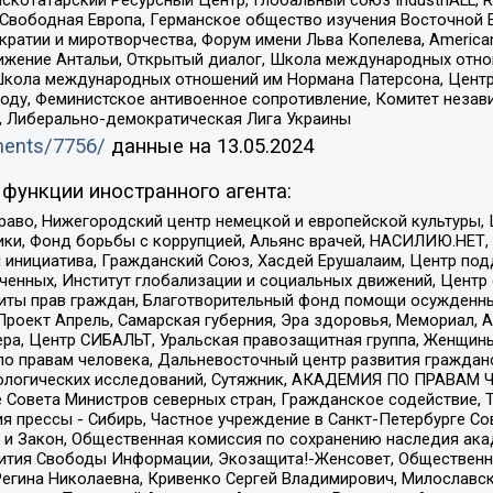
 Свободная Европа, Германское общество изучения Восточной 
и и миротворчества, Форум имени Льва Копелева, American Counci
ое движение Антальи, Открытый диалог, Школа международных отн
Школа международных отношений им Нормана Патерсона, Центр
ду, Феминистское антивоенное сопротивление, Комитет независ
а, Либерально-демократическая Лига Украины
uments/7756/
данные на
13.05.2024
функции иностранного агента:
раво, Нижегородский центр немецкой и европейской культуры,
тики, Фонд борьбы с коррупцией, Альянс врачей, НАСИЛИЮ.НЕТ,
я инициатива, Гражданский Союз, Хасдей Ерушалаим, Центр по
юченных, Институт глобализации и социальных движений, Цент
ты прав граждан, Благотворительный фонд помощи осужденным
а, Проект Апрель, Самарская губерния, Эра здоровья, Мемориал
ера, Центр СИБАЛЬТ, Уральская правозащитная группа, Женщины
по правам человека, Дальневосточный центр развития гражданс
ологических исследований, Сутяжник, АКАДЕМИЯ ПО ПРАВАМ Ч
е Совета Министров северных стран, Гражданское содействие,
я прессы - Сибирь, Частное учреждение в Санкт-Петербурге С
 и Закон, Общественная комиссия по сохранению наследия ак
звития Свободы Информации, Экозащита!-Женсовет, Общественн
Регина Николаевна, Кривенко Сергей Владимирович, Милославс