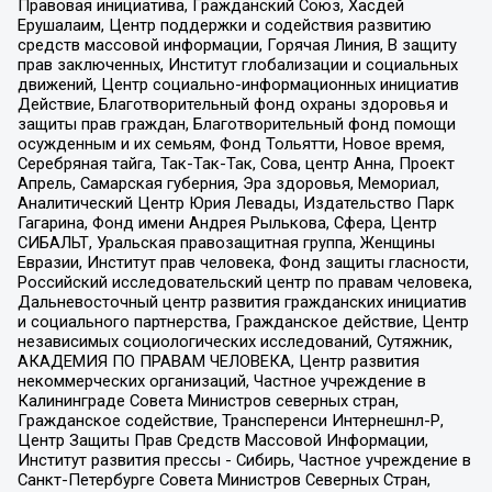
Правовая инициатива, Гражданский Союз, Хасдей
Ерушалаим, Центр поддержки и содействия развитию
средств массовой информации, Горячая Линия, В защиту
прав заключенных, Институт глобализации и социальных
движений, Центр социально-информационных инициатив
Действие, Благотворительный фонд охраны здоровья и
защиты прав граждан, Благотворительный фонд помощи
осужденным и их семьям, Фонд Тольятти, Новое время,
Серебряная тайга, Так-Так-Так, Сова, центр Анна, Проект
Апрель, Самарская губерния, Эра здоровья, Мемориал,
Аналитический Центр Юрия Левады, Издательство Парк
Гагарина, Фонд имени Андрея Рылькова, Сфера, Центр
СИБАЛЬТ, Уральская правозащитная группа, Женщины
Евразии, Институт прав человека, Фонд защиты гласности,
Российский исследовательский центр по правам человека,
Дальневосточный центр развития гражданских инициатив
и социального партнерства, Гражданское действие, Центр
независимых социологических исследований, Сутяжник,
АКАДЕМИЯ ПО ПРАВАМ ЧЕЛОВЕКА, Центр развития
некоммерческих организаций, Частное учреждение в
Калининграде Совета Министров северных стран,
Гражданское содействие, Трансперенси Интернешнл-Р,
Центр Защиты Прав Средств Массовой Информации,
Институт развития прессы - Сибирь, Частное учреждение в
Санкт-Петербурге Совета Министров Северных Стран,