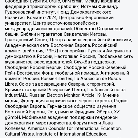
Свободная Бурятия, Uralic, UnKremlin, Международная
федерация транспортных рабочих, ИстЧам Финланд,
Гудзоновский институт, Фонд Демократического
Развития, Комитет-2024, Центрально-Европейский
университет, Центр восточноевропейских и
международных исследований, Общество Сторожевой
башни, Библии и трактатов Свидетелей Иеговы,
Гражданский Совет, Центр анализа европейской политики,
Академическая сеть Восточная Европа, Российский
комитет действия, РЭНД корпорейшн, Русская Америка за
демократию в России, Настоящая Россия, Глобальная сеть
журналистов-расследователей, Служба поддержки,
Свободная Россия Берлин, Свободная Россия Северный
Рейн-Вестфалия, Фонд глобальной помощи, Антивоенный
комитет России, Russie-Libertes, La Asocicion de Rusos
Libres, Союз за возвращение Северных территорий,
Крымскотатарский Ресурсный Центр, Глобальный союз
IndustriALL, Russian Election Monitor, Article 19, Мнение
медиа, Федерация анархического черного креста, Радио
Свободная Европа, Германское общество изучения
Восточной Европы, Фонд имени Фридриха Эберта, XZ
gGmbH, Мобильная академия поддержки гендерной
демократии и миротворчества, Форум имени Льва
Копелева, American Councils for International Education,
Cultural Vistas, Institute of International Education,