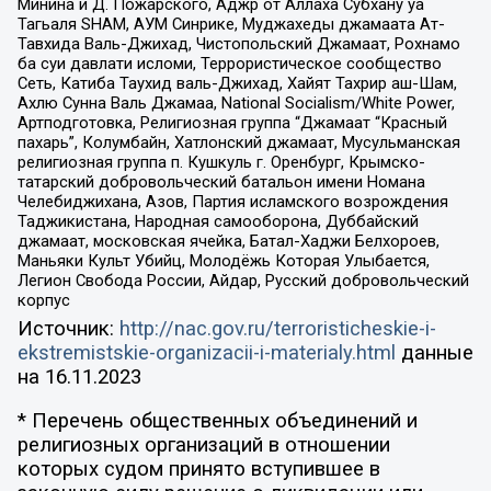
Минина и Д. Пожарского, Аджр от Аллаха Субхану уа
Тагьаля SHAM, АУМ Синрике, Муджахеды джамаата Ат-
Тавхида Валь-Джихад, Чистопольский Джамаат, Рохнамо
ба суи давлати исломи, Террористическое сообщество
Сеть, Катиба Таухид валь-Джихад, Хайят Тахрир аш-Шам,
Ахлю Сунна Валь Джамаа, National Socialism/White Power,
Артподготовка, Религиозная группа “Джамаат “Красный
пахарь”, Колумбайн, Хатлонский джамаат, Мусульманская
религиозная группа п. Кушкуль г. Оренбург, Крымско-
татарский добровольческий батальон имени Номана
Челебиджихана, Азов, Партия исламского возрождения
Таджикистана, Народная самооборона, Дуббайский
джамаат, московская ячейка, Батал-Хаджи Белхороев,
Маньяки Культ Убийц, Молодёжь Которая Улыбается,
Легион Свобода России, Айдар, Русский добровольческий
корпус
Источник:
http://nac.gov.ru/terroristicheskie-i-
ekstremistskie-organizacii-i-materialy.html
данные
на
16.11.2023
* Перечень общественных объединений и
религиозных организаций в отношении
которых судом принято вступившее в