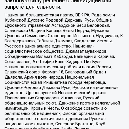
законную силу решение о ликвидации или
запрете деятельности:
Национал-большевистская партия, ВЕК РА, Рада земли
Кубанской Духовно Родовой Державы Русь, Община
Духовного Управления Асгардской Веси Беловодья,
Славянская Община Капища Веды Перуна, Мужская
Духовная Семинария Староверов-Инглингов, Нурджулар, К
Богодержавию, Таблиги Джамаат, Свидетели Иеговы,
Русское национальное единство, Национал-
социалистическое общество, Джамаат мувахидов,
Объединенный Вилайат Кабарды, Балкарии и Карачая,
Союз славян, Ат-Такфир Валь-Хиджра, Пит Буль,
Национал-социалистическая рабочая партия России,
Славянский союз, Формат-18, Благородный Орден
Дьявола, Армия воли народа, Национальная
Социалистическая Инициатива города Череповца,
Духовно-Родовая Держава Русь, Русское национальное
единство, Древнерусской Инглистической церкви
Православных Староверов-Инглингов, Русский
общенациональный союз, Движение против нелегальной
иммиграции, Кровь и Честь, О свободе совести и о
религиозных объединениях, Омская организация
общественного политического движения Русское
национальное единство, Северное Братство, Клуб
Болельщиков Футбольного Клуба Динамо,