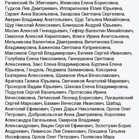
Рачинский Ян Збигневич, Жемкова Елена Борисовна,
Гудков Лев Дмитриевич, Илларионова Юлия Юрьевна,
Саранг Анна Васильевна, Захарова Светлана Сергеевна,
Аверин Владимир Анатольевич, Щур Татьяна Михайловна,
Щур Николай Алексеевич, Блинушов Андрей Юрьевич,
Мосин Алексей Геннадьевич, Гефтер Валентин Михайлович,
Симонов Алексей Кириллович, Флиге Ирина Анатольевна,
Мельникова Валентина Дмитриевна, Вититинова Елена
Владимировна, Баженова Светлана Куприяновна,
Максимов Сергей Владимирович, Беляев Сергей Иванович,
Голубева Елена Николаевна, Ганнушкина Светлана
Алексеевна, Закс Елена Владимировна, Буртина Елена
Юрьевна, Гендель Людмила Залмановна, Кокорина
Екатерина Алексеевна, Шуманов Илья Вячеславович,
Арапова Галина Юрьевна, Свечников Анатолий Мариевич,
Прохоров Вадим Юрьевич, Шахова Елена Владимировна,
Подузов Сергей Васильевич, Протасова Ирина
Вячеславовна, Литинский Леонид Борисович, Лукашевский
Сергей Маркович, Бахмин Вячеслав Иванович, Шабад
Анатолий Ефимович, Сухих Дарья Николаевна, Орлов Олег
Петрович, Добровольская Анна Дмитриевна, Королева
Александра Евгеньевна, Смирнов Владимир
Александрович, Вицин Сергей Ефимович, Золотухин Борис
Андреевич, Левинсон Лев Семенович, Локшина Татьяна
Иосифовна, Орлов Олег Петрович, Полякова Мара