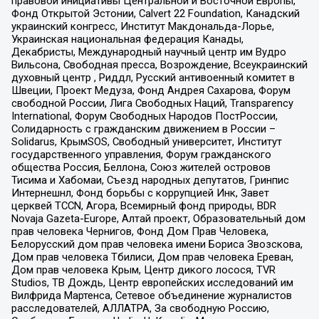
правовой инициативы Центральной и Восточной Европы,
Фонд Открытой Эстонии, Calvert 22 Foundation, Канадский
украинский конгресс, Институт Макдональда-Лорье,
Украинская национальная федерация Канады,
Декабристы, Международный научный центр им Вудро
Вильсона, Свободная пресса, Возрождение, Всеукраинский
духовный центр , Риддл, Русский антивоенный комитет в
Швеции, Проект Медуза, Фонд Андрея Сахарова, Форум
свободной России, Лига Свободных Наций, Transparеncy
International, Форум Свободных Народов ПостРоссии,
Солидарность с гражданским движением в России –
Solidarus, КрымSOS, Свободный университет, Институт
государственного управления, Форум гражданского
общества Россия, Беллона, Союз жителей островов
Тисима и Хабомаи, Съезд народных депутатов, Гринпис
Интернешнл, Фонд борьбы с коррупцией Инк, Завет
церквей TCCN, Агора, Всемирный фонд природы, BDR
Novaja Gazeta-Europe, Алтай проект, Образовательный дом
прав человека Чернигов, Фонд Дом Прав Человека,
Белорусский дом прав человека имени Бориса Звозскова,
Дом прав человека Тбилиси, Дом прав человека Ереван,
Дом прав человека Крым, Центр дикого лосося, TVR
Studios, ТВ Дождь, Центр европейских исследований им
Вилфрида Мартенса, Сетевое объединение журналистов
расследователей, АЛЛАТРА, За свободную Россию,