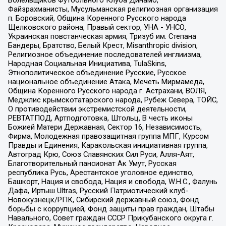
Файзрахманисты, Мусульманская религиозная организация
п. Боровский, Община Коренного Русского народа
Щелковского района, Правый сектор, УНА - УНСО,
Украинская повстанческая армия, Тризуб им. Степана
Бандеры, Братство, Белый Крест, Misanthropic division,
Религиозное объединение последователей инглиизма,
Народная Социальная Инициатива, TulaSkins,
Этнополитическое объединение Русские, Русское
национальное объединение Атака, Мечеть Мирмамеда,
Община Коренного Русского народа г. Астрахани, ВОЛЯ,
Меджлис крымскотатарского народа, Рубеж Севера, ТОЙС,
О противодействии экстремистской деятельности,
РЕВТАТПОД, Артподготовка, Штольц, В честь иконы
Божией Матери Державная, Сектор 16, Независимость,
Фирма, Молодежная правозащитная группа МПГ, Курсом
Правды и Единения, Каракольская инициативная группа,
Автоград Крю, Союз Славянских Сил Руси, Алля-Аят,
Благотворительный пансионат Ак Умут, Русская
республика Русь, Арестантское уголовное единство,
Башкорт, Нация и свобода, Нация и свобода, W.H.С., Фалунь
Дафа, Иртыш Ultras, Русский Патриотический клуб-
Новокузнецк/РПК, Сибирский державный союз, Фонд
борьбы с коррупцией, Фонд защиты прав граждан, Штабы
Навального, Совет граждан СССР Прикубанского округа г.