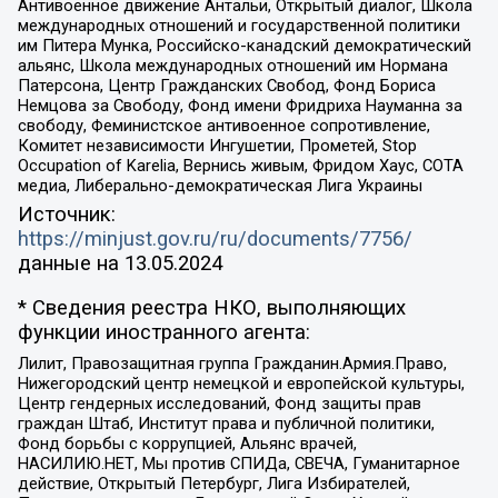
Антивоенное движение Антальи, Открытый диалог, Школа
международных отношений и государственной политики
им Питера Мунка, Российско-канадский демократический
альянс, Школа международных отношений им Нормана
Патерсона, Центр Гражданских Свобод, Фонд Бориса
Немцова за Свободу, Фонд имени Фридриха Науманна за
свободу, Феминистское антивоенное сопротивление,
Комитет независимости Ингушетии, Прометей, Stop
Occupation of Karelia, Вернись живым, Фридом Хаус, СОТА
медиа, Либерально-демократическая Лига Украины
Источник:
https://minjust.gov.ru/ru/documents/7756/
данные на
13.05.2024
* Сведения реестра НКО, выполняющих
функции иностранного агента:
Лилит, Правозащитная группа Гражданин.Армия.Право,
Нижегородский центр немецкой и европейской культуры,
Центр гендерных исследований, Фонд защиты прав
граждан Штаб, Институт права и публичной политики,
Фонд борьбы с коррупцией, Альянс врачей,
НАСИЛИЮ.НЕТ, Мы против СПИДа, СВЕЧА, Гуманитарное
действие, Открытый Петербург, Лига Избирателей,