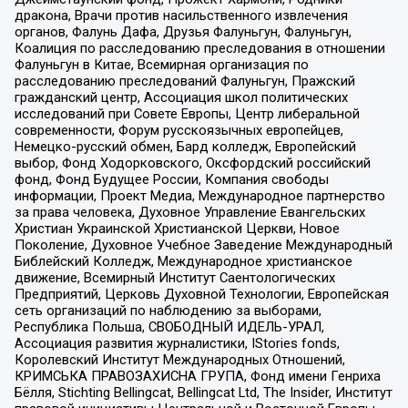
дракона, Врачи против насильственного извлечения
органов, Фалунь Дафа, Друзья Фалуньгун, Фалуньгун,
Коалиция по расследованию преследования в отношении
Фалуньгун в Китае, Всемирная организация по
расследованию преследований Фалуньгун, Пражский
гражданский центр, Ассоциация школ политических
исследований при Совете Европы, Центр либеральной
современности, Форум русскоязычных европейцев,
Немецко-русский обмен, Бард колледж, Европейский
выбор, Фонд Ходорковского, Оксфордский российский
фонд, Фонд Будущее России, Компания свободы
информации, Проект Медиа, Международное партнерство
за права человека, Духовное Управление Евангельских
Христиан Украинской Христианской Церкви, Новое
Поколение, Духовное Учебное Заведение Международный
Библейский Колледж, Международное христианское
движение, Всемирный Институт Саентологических
Предприятий, Церковь Духовной Технологии, Европейская
сеть организаций по наблюдению за выборами,
Республика Польша, СВОБОДНЫЙ ИДЕЛЬ-УРАЛ,
Ассоциация развития журналистики, IStories fonds,
Королевский Институт Международных Отношений,
КРИМСЬКА ПРАВОЗАХИСНА ГРУПА, Фонд имени Генриха
Бёлля, Stichting Bellingcat, Bellingcat Ltd, The Insider, Институт