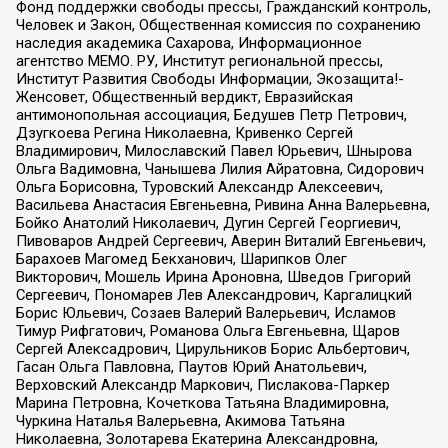
Фонд поддержки свободы прессы, Гражданский контроль,
Человек и Закон, Общественная комиссия по сохранению
наследия академика Сахарова, Информационное
агентство МЕМО. РУ, Институт региональной прессы,
Институт Развития Свободы Информации, Экозащита!-
Женсовет, Общественный вердикт, Евразийская
антимонопольная ассоциация, Бедушев Петр Петрович,
Дзугкоева Регина Николаевна, Кривенко Сергей
Владимирович, Милославский Павел Юрьевич, Шнырова
Ольга Вадимовна, Чанышева Лилия Айратовна, Сидорович
Ольга Борисовна, Туровский Александр Алексеевич,
Васильева Анастасия Евгеньевна, Ривина Анна Валерьевна,
Бойко Анатолий Николаевич, Дугин Сергей Георгиевич,
Пивоваров Андрей Сергеевич, Аверин Виталий Евгеньевич,
Барахоев Магомед Бекханович, Шарипков Олег
Викторович, Мошель Ирина Ароновна, Шведов Григорий
Сергеевич, Пономарев Лев Александрович, Каргалицкий
Борис Юльевич, Созаев Валерий Валерьевич, Исламов
Тимур Рифгатович, Романова Ольга Евгеньевна, Щаров
Сергей Алексадрович, Цирульников Борис Альбертович,
Гасан Ольга Павловна, Паутов Юрий Анатольевич,
Верховский Александр Маркович, Пислакова-Паркер
Марина Петровна, Кочеткова Татьяна Владимировна,
Чуркина Наталья Валерьевна, Акимова Татьяна
Николаевна, Золотарева Екатерина Александровна,