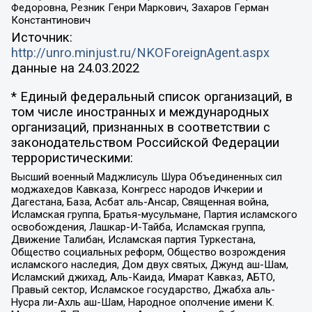
Федоровна, Резник Генри Маркович, Захаров Герман
Константинович
Источник:
http://unro.minjust.ru/NKOForeignAgent.aspx
данные на
24.03.2022
* Единый федеральный список организаций, в
том числе иностранных и международных
организаций, признанных в соответствии с
законодательством Российской Федерации
террористическими:
Высший военный Маджлисуль Шура Объединенных сил
моджахедов Кавказа, Конгресс народов Ичкерии и
Дагестана, База, Асбат аль-Ансар, Священная война,
Исламская группа, Братья-мусульмане, Партия исламского
освобождения, Лашкар-И-Тайба, Исламская группа,
Движение Талибан, Исламская партия Туркестана,
Общество социальных реформ, Общество возрождения
исламского наследия, Дом двух святых, Джунд аш-Шам,
Исламский джихад, Аль-Каида, Имарат Кавказ, АБТО,
Правый сектор, Исламское государство, Джабха аль-
Нусра ли-Ахль аш-Шам, Народное ополчение имени К.