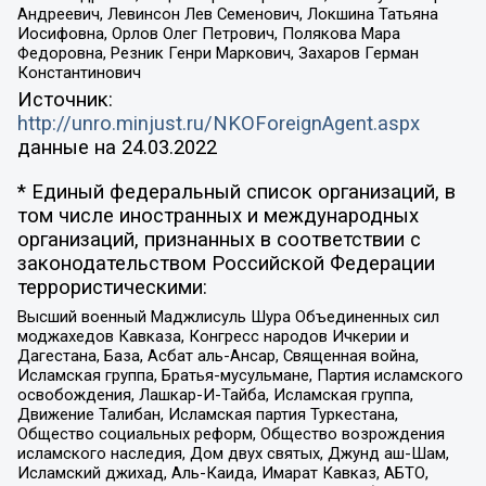
Андреевич, Левинсон Лев Семенович, Локшина Татьяна
Иосифовна, Орлов Олег Петрович, Полякова Мара
Федоровна, Резник Генри Маркович, Захаров Герман
Константинович
Источник:
http://unro.minjust.ru/NKOForeignAgent.aspx
данные на
24.03.2022
* Единый федеральный список организаций, в
том числе иностранных и международных
организаций, признанных в соответствии с
законодательством Российской Федерации
террористическими:
Высший военный Маджлисуль Шура Объединенных сил
моджахедов Кавказа, Конгресс народов Ичкерии и
Дагестана, База, Асбат аль-Ансар, Священная война,
Исламская группа, Братья-мусульмане, Партия исламского
освобождения, Лашкар-И-Тайба, Исламская группа,
Движение Талибан, Исламская партия Туркестана,
Общество социальных реформ, Общество возрождения
исламского наследия, Дом двух святых, Джунд аш-Шам,
Исламский джихад, Аль-Каида, Имарат Кавказ, АБТО,