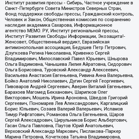
Институт развития прессы - Сибирь, Частное учреждение в
Санкт-Петербурге Совета Министров Северных Стран,
Фонд поддержки свободы прессы, Гражданский контроль,
Человек и Закон, Общественная комиссия по сохранению
наследия академика Сахарова, Информационное
агентство МЕМО. РУ, Институт региональной прессы,
Институт Развития Свободы Информации, Экозащита!-
Женсовет, Общественный вердикт, Евразийская
антимонопольная ассоциация, Бедушев Петр Петрович,
Дзугкоева Регина Николаевна, Кривенко Сергей
Владимирович, Милославский Павел Юрьевич, Шнырова
Ольга Вадимовна, Чанышева Лилия Айратовна, Сидорович
Ольга Борисовна, Туровский Александр Алексеевич,
Васильева Анастасия Евгеньевна, Ривина Анна Валерьевна,
Бойко Анатолий Николаевич, Дугин Сергей Георгиевич,
Пивоваров Андрей Сергеевич, Аверин Виталий Евгеньевич,
Барахоев Магомед Бекханович, Шарипков Олег
Викторович, Мошель Ирина Ароновна, Шведов Григорий
Сергеевич, Пономарев Лев Александрович, Каргалицкий
Борис Юльевич, Созаев Валерий Валерьевич, Исламов
Тимур Рифгатович, Романова Ольга Евгеньевна, Щаров
Сергей Алексадрович, Цирульников Борис Альбертович,
Гасан Ольга Павловна, Паутов Юрий Анатольевич,
Верховский Александр Маркович, Пислакова-Паркер
Марина Петровна, Кочеткова Татьяна Владимировна,