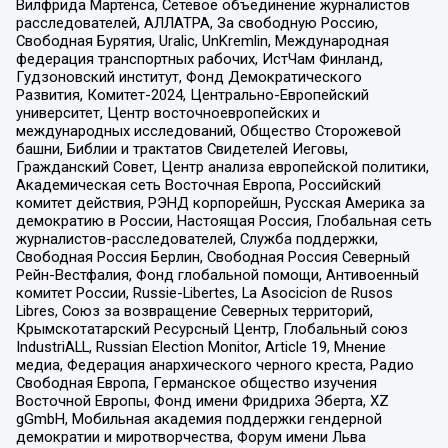
Вилфрида Мартенса, Сетевое объединение журналистов
расследователей, АЛЛАТРА, За свободную Россию,
Свободная Бурятия, Uralic, UnKremlin, Международная
федерация транспортных рабочих, ИстЧам Финланд,
Гудзоновский институт, Фонд Демократического
Развития, Комитет-2024, Центрально-Европейский
университет, Центр восточноевропейских и
международных исследований, Общество Сторожевой
башни, Библии и трактатов Свидетелей Иеговы,
Гражданский Совет, Центр анализа европейской политики,
Академическая сеть Восточная Европа, Российский
комитет действия, РЭНД корпорейшн, Русская Америка за
демократию в России, Настоящая Россия, Глобальная сеть
журналистов-расследователей, Служба поддержки,
Свободная Россия Берлин, Свободная Россия Северный
Рейн-Вестфалия, Фонд глобальной помощи, Антивоенный
комитет России, Russie-Libertes, La Asocicion de Rusos
Libres, Союз за возвращение Северных территорий,
Крымскотатарский Ресурсный Центр, Глобальный союз
IndustriALL, Russian Election Monitor, Article 19, Мнение
медиа, Федерация анархического черного креста, Радио
Свободная Европа, Германское общество изучения
Восточной Европы, Фонд имени Фридриха Эберта, XZ
gGmbH, Мобильная академия поддержки гендерной
демократии и миротворчества, Форум имени Льва