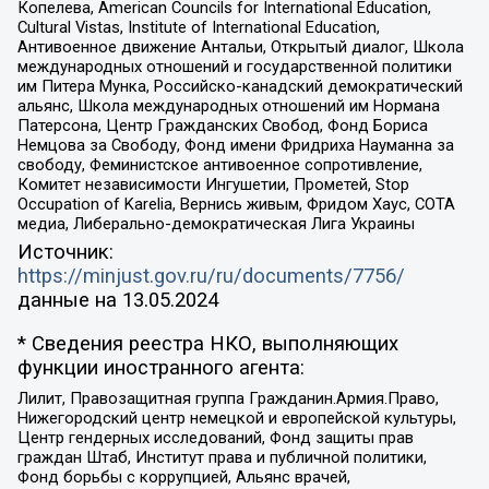
Копелева, American Councils for International Education,
Cultural Vistas, Institute of International Education,
Антивоенное движение Антальи, Открытый диалог, Школа
международных отношений и государственной политики
им Питера Мунка, Российско-канадский демократический
альянс, Школа международных отношений им Нормана
Патерсона, Центр Гражданских Свобод, Фонд Бориса
Немцова за Свободу, Фонд имени Фридриха Науманна за
свободу, Феминистское антивоенное сопротивление,
Комитет независимости Ингушетии, Прометей, Stop
Occupation of Karelia, Вернись живым, Фридом Хаус, СОТА
медиа, Либерально-демократическая Лига Украины
Источник:
https://minjust.gov.ru/ru/documents/7756/
данные на
13.05.2024
* Сведения реестра НКО, выполняющих
функции иностранного агента:
Лилит, Правозащитная группа Гражданин.Армия.Право,
Нижегородский центр немецкой и европейской культуры,
Центр гендерных исследований, Фонд защиты прав
граждан Штаб, Институт права и публичной политики,
Фонд борьбы с коррупцией, Альянс врачей,