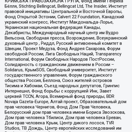
КРИМСЬКА ПРАВОЗАХИСНА ГРУПА, Фонд имени Генриха
Бёлля, Stichting Bellingcat, Bellingcat Ltd, The Insider, Институт
правовой инициативы Центральной и Восточной Европы,
Фонд Открытой Эстонии, Calvert 22 Foundation, Канадский
украинский конгресс, Институт Макдональда-Лорье,
Украинская национальная федерация Канады,
Декабристы, Международный научный центр им Вудро
Вильсона, Свободная пресса, Возрождение, Всеукраинский
духовный центр , Риддл, Русский антивоенный комитет в
Швеции, Проект Медуза, Фонд Андрея Сахарова, Форум
свободной России, Лига Свободных Наций, Transparеncy
International, Форум Свободных Народов ПостРоссии,
Солидарность с гражданским движением в России –
Solidarus, КрымSOS, Свободный университет, Институт
государственного управления, Форум гражданского
общества Россия, Беллона, Союз жителей островов
Тисима и Хабомаи, Съезд народных депутатов, Гринпис
Интернешнл, Фонд борьбы с коррупцией Инк, Завет
церквей TCCN, Агора, Всемирный фонд природы, BDR
Novaja Gazeta-Europe, Алтай проект, Образовательный дом
прав человека Чернигов, Фонд Дом Прав Человека,
Белорусский дом прав человека имени Бориса Звозскова,
Дом прав человека Тбилиси, Дом прав человека Ереван,
Дом прав человека Крым, Центр дикого лосося, TVR
Studios, ТВ Дождь, Центр европейских исследований им