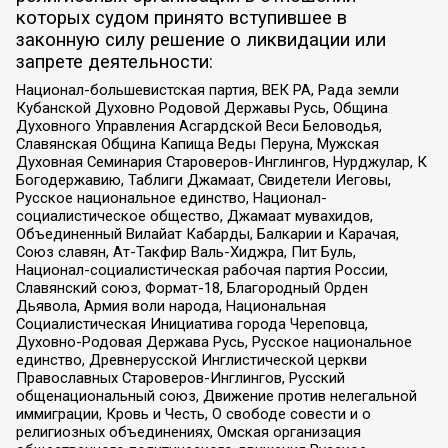
которых судом принято вступившее в
законную силу решение о ликвидации или
запрете деятельности:
Национал-большевистская партия, ВЕК РА, Рада земли
Кубанской Духовно Родовой Державы Русь, Община
Духовного Управления Асгардской Веси Беловодья,
Славянская Община Капища Веды Перуна, Мужская
Духовная Семинария Староверов-Инглингов, Нурджулар, К
Богодержавию, Таблиги Джамаат, Свидетели Иеговы,
Русское национальное единство, Национал-
социалистическое общество, Джамаат мувахидов,
Объединенный Вилайат Кабарды, Балкарии и Карачая,
Союз славян, Ат-Такфир Валь-Хиджра, Пит Буль,
Национал-социалистическая рабочая партия России,
Славянский союз, Формат-18, Благородный Орден
Дьявола, Армия воли народа, Национальная
Социалистическая Инициатива города Череповца,
Духовно-Родовая Держава Русь, Русское национальное
единство, Древнерусской Инглистической церкви
Православных Староверов-Инглингов, Русский
общенациональный союз, Движение против нелегальной
иммиграции, Кровь и Честь, О свободе совести и о
религиозных объединениях, Омская организация