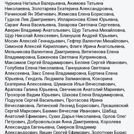
Чуркина Наталья Валерьевна, Акимова Татьяна
Николаевна, Золотарева Екатерина Александровна,
Рачинский Ян Збигневич, Жемкова Елена Борисовна,
Гудков Лев Дмитриевич, Илларионова Юлия Юрьевна,
Саранг Анна Васильевна, Захарова Светлана Сергеевна,
Аверин Владимир Анатольевич, Щур Татьяна Михайловна,
Щур Николай Алексеевич, Блинушов Андрей Юрьевич,
Мосин Алексей Геннадьевич, Гефтер Валентин Михайлович,
Симонов Алексей Кириллович, Флиге Ирина Анатольевна,
Мельникова Валентина Дмитриевна, Вититинова Елена
Владимировна, Баженова Светлана Куприяновна,
Максимов Сергей Владимирович, Беляев Сергей Иванович,
Голубева Елена Николаевна, Ганнушкина Светлана
Алексеевна, Закс Елена Владимировна, Буртина Елена
Юрьевна, Гендель Людмила Залмановна, Кокорина
Екатерина Алексеевна, Шуманов Илья Вячеславович,
Арапова Галина Юрьевна, Свечников Анатолий Мариевич,
Прохоров Вадим Юрьевич, Шахова Елена Владимировна,
Подузов Сергей Васильевич, Протасова Ирина
Вячеславовна, Литинский Леонид Борисович, Лукашевский
Сергей Маркович, Бахмин Вячеслав Иванович, Шабад
Анатолий Ефимович, Сухих Дарья Николаевна, Орлов Олег
Петрович, Добровольская Анна Дмитриевна, Королева
Александра Евгеньевна, Смирнов Владимир
Александрович, Вицин Сергей Ефимович, Золотухин Борис