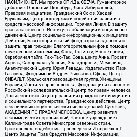
НАСИЛИЮ.НЕТ, Мы против СПИДа, СВЕЧА, Гуманитарное
действие, Открытый Петербург, Лига Избирателей,
Правовая инициатива, Гражданский Союз, Хасдей
Ерушалаим, Центр поддержки и содействия развитию
средств массовой информации, Горячая Линия, В защиту
прав заключенных, Институт глобализации и социальных
движений, Центр социально-информационных инициатив
Действие, Благотворительный фонд охраны здоровья и
защиты прав граждан, Благотворительный фонд помощи
осужденным и их семьям, Фонд Тольятти, Новое время,
Серебряная тайга, Так-Так-Так, Сова, центр Анна, Проект
Апрель, Самарская губерния, Эра здоровья, Мемориал,
Аналитический Центр Юрия Левады, Издательство Парк
Гагарина, Фонд имени Андрея Рылькова, Сфера, Центр
СИБАЛЬТ, Уральская правозащитная группа, Женщины
Евразии, Институт прав человека, Фонд защиты гласности,
Российский исследовательский центр по правам человека,
Дальневосточный центр развития гражданских инициатив
и социального партнерства, Гражданское действие, Центр
независимых социологических исследований, Сутяжник,
АКАДЕМИЯ ПО ПРАВАМ ЧЕЛОВЕКА, Центр развития
некоммерческих организаций, Частное учреждение в
Калининграде Совета Министров северных стран,
Гражданское содействие, Трансперенси Интернешнл-Р,
Центр Защиты Прав Средств Массовой Информации,