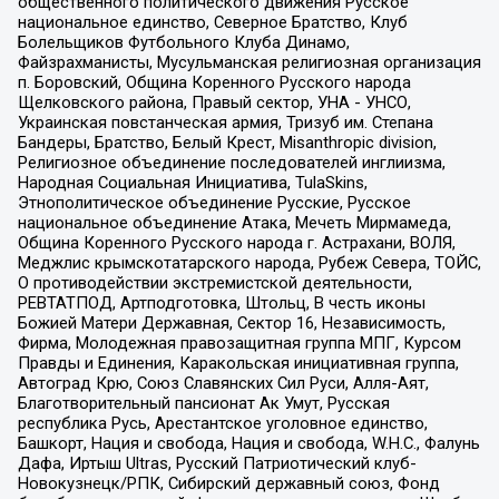
общественного политического движения Русское
национальное единство, Северное Братство, Клуб
Болельщиков Футбольного Клуба Динамо,
Файзрахманисты, Мусульманская религиозная организация
п. Боровский, Община Коренного Русского народа
Щелковского района, Правый сектор, УНА - УНСО,
Украинская повстанческая армия, Тризуб им. Степана
Бандеры, Братство, Белый Крест, Misanthropic division,
Религиозное объединение последователей инглиизма,
Народная Социальная Инициатива, TulaSkins,
Этнополитическое объединение Русские, Русское
национальное объединение Атака, Мечеть Мирмамеда,
Община Коренного Русского народа г. Астрахани, ВОЛЯ,
Меджлис крымскотатарского народа, Рубеж Севера, ТОЙС,
О противодействии экстремистской деятельности,
РЕВТАТПОД, Артподготовка, Штольц, В честь иконы
Божией Матери Державная, Сектор 16, Независимость,
Фирма, Молодежная правозащитная группа МПГ, Курсом
Правды и Единения, Каракольская инициативная группа,
Автоград Крю, Союз Славянских Сил Руси, Алля-Аят,
Благотворительный пансионат Ак Умут, Русская
республика Русь, Арестантское уголовное единство,
Башкорт, Нация и свобода, Нация и свобода, W.H.С., Фалунь
Дафа, Иртыш Ultras, Русский Патриотический клуб-
Новокузнецк/РПК, Сибирский державный союз, Фонд