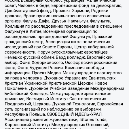
Россия, Всемирный конгресс украинцев, Атлантический
совет, Человек в беде, Европейский фонд за демократию,
Джеймстаунский фонд, Прожект Хармони, Родники
дракона, Врачи против насильственного извлечения
органов, Фалунь Дафа, Друзья Фалуньгун, Фалуньгун,
Коалиция по расследованию преследования в отношении
Фалуньгун в Китае, Всемирная организация по
расследованию преследований Фалуньгун, Пражский
гражданский центр, Ассоциация школ политических
исследований при Совете Европы, Центр либеральной
современности, Форум русскоязычных европейцев,
Немецко-русский обмен, Бард колледж, Европейский
выбор, Фонд Ходорковского, Оксфордский российский
фонд, Фонд Будущее России, Компания свободы
информации, Проект Медиа, Международное партнерство
за права человека, Духовное Управление Евангельских
Христиан Украинской Христианской Церкви, Новое
Поколение, Духовное Учебное Заведение Международный
Библейский Колледж, Международное христианское
движение, Всемирный Институт Саентологических
Предприятий, Церковь Духовной Технологии, Европейская
сеть организаций по наблюдению за выборами,
Республика Польша, СВОБОДНЫЙ ИДЕЛЬ-УРАЛ,
Ассоциация развития журналистики, IStories fonds,
Королевский Институт Международных Отношений,