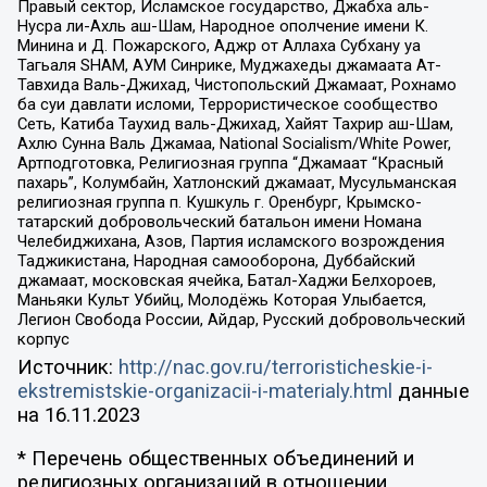
Правый сектор, Исламское государство, Джабха аль-
Нусра ли-Ахль аш-Шам, Народное ополчение имени К.
Минина и Д. Пожарского, Аджр от Аллаха Субхану уа
Тагьаля SHAM, АУМ Синрике, Муджахеды джамаата Ат-
Тавхида Валь-Джихад, Чистопольский Джамаат, Рохнамо
ба суи давлати исломи, Террористическое сообщество
Сеть, Катиба Таухид валь-Джихад, Хайят Тахрир аш-Шам,
Ахлю Сунна Валь Джамаа, National Socialism/White Power,
Артподготовка, Религиозная группа “Джамаат “Красный
пахарь”, Колумбайн, Хатлонский джамаат, Мусульманская
религиозная группа п. Кушкуль г. Оренбург, Крымско-
татарский добровольческий батальон имени Номана
Челебиджихана, Азов, Партия исламского возрождения
Таджикистана, Народная самооборона, Дуббайский
джамаат, московская ячейка, Батал-Хаджи Белхороев,
Маньяки Культ Убийц, Молодёжь Которая Улыбается,
Легион Свобода России, Айдар, Русский добровольческий
корпус
Источник:
http://nac.gov.ru/terroristicheskie-i-
ekstremistskie-organizacii-i-materialy.html
данные
на
16.11.2023
* Перечень общественных объединений и
религиозных организаций в отношении