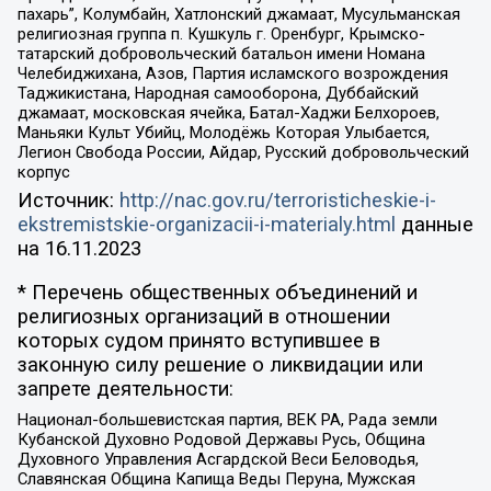
пахарь”, Колумбайн, Хатлонский джамаат, Мусульманская
религиозная группа п. Кушкуль г. Оренбург, Крымско-
татарский добровольческий батальон имени Номана
Челебиджихана, Азов, Партия исламского возрождения
Таджикистана, Народная самооборона, Дуббайский
джамаат, московская ячейка, Батал-Хаджи Белхороев,
Маньяки Культ Убийц, Молодёжь Которая Улыбается,
Легион Свобода России, Айдар, Русский добровольческий
корпус
Источник:
http://nac.gov.ru/terroristicheskie-i-
ekstremistskie-organizacii-i-materialy.html
данные
на
16.11.2023
* Перечень общественных объединений и
религиозных организаций в отношении
которых судом принято вступившее в
законную силу решение о ликвидации или
запрете деятельности:
Национал-большевистская партия, ВЕК РА, Рада земли
Кубанской Духовно Родовой Державы Русь, Община
Духовного Управления Асгардской Веси Беловодья,
Славянская Община Капища Веды Перуна, Мужская