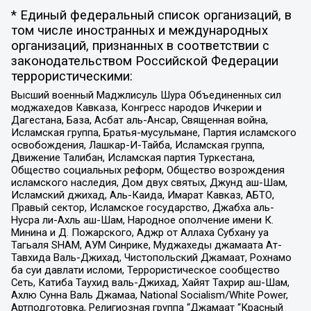
* Единый федеральный список организаций, в
том числе иностранных и международных
организаций, признанных в соответствии с
законодательством Российской Федерации
террористическими:
Высший военный Маджлисуль Шура Объединенных сил
моджахедов Кавказа, Конгресс народов Ичкерии и
Дагестана, База, Асбат аль-Ансар, Священная война,
Исламская группа, Братья-мусульмане, Партия исламского
освобождения, Лашкар-И-Тайба, Исламская группа,
Движение Талибан, Исламская партия Туркестана,
Общество социальных реформ, Общество возрождения
исламского наследия, Дом двух святых, Джунд аш-Шам,
Исламский джихад, Аль-Каида, Имарат Кавказ, АБТО,
Правый сектор, Исламское государство, Джабха аль-
Нусра ли-Ахль аш-Шам, Народное ополчение имени К.
Минина и Д. Пожарского, Аджр от Аллаха Субхану уа
Тагьаля SHAM, АУМ Синрике, Муджахеды джамаата Ат-
Тавхида Валь-Джихад, Чистопольский Джамаат, Рохнамо
ба суи давлати исломи, Террористическое сообщество
Сеть, Катиба Таухид валь-Джихад, Хайят Тахрир аш-Шам,
Ахлю Сунна Валь Джамаа, National Socialism/White Power,
Артподготовка, Религиозная группа “Джамаат “Красный