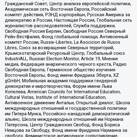
Гражданский Совет, Центр анализа европейской политики,
Академическая сеть Восточная Европа, Российский
комитет действия, РЭНД корпорейшн, Русская Америка за
демократию в России, Настоящая Россия, Глобальная сеть
журналистов-расследователей, Служба поддержки,
Свободная Россия Берлин, Свободная Россия Северный
Рейн-Вестфалия, Фонд глобальной помощи, Антивоенный
комитет России, Russie-Libertes, La Asocicion de Rusos
Libres, Союз за возвращение Северных территорий,
Крымскотатарский Ресурсный Центр, Глобальный союз
IndustriALL, Russian Election Monitor, Article 19, Мнение
медиа, Федерация анархического черного креста, Радио
Свободная Европа, Германское общество изучения
Восточной Европы, Фонд имени Фридриха Эберта, XZ
gGmbH, Мобильная академия поддержки гендерной
демократии и миротворчества, Форум имени Льва
Копелева, American Councils for International Education,
Cultural Vistas, Institute of International Education,
Антивоенное движение Антальи, Открытый диалог, Школа
международных отношений и государственной политики
им Питера Мунка, Российско-канадский демократический
альянс, Школа международных отношений им Нормана
Патерсона, Центр Гражданских Свобод, Фонд Бориса
Немцова за Свободу, Фонд имени Фридриха Науманна за
свободу, Феминистское антивоенное сопротивление,