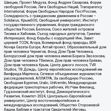
Швеции, Проект Медуза, Фонд Андрея Сахарова, Форум
свободной России, Лига Свободных Наций, Transparеncy
International, Форум Свободных Народов ПостРоссии,
Солидарность с гражданским движением в России –
Solidarus, КрымSOS, Свободный университет, Институт
государственного управления, Форум гражданского
общества Россия, Беллона, Союз жителей островов
Тисима и Хабомаи, Съезд народных депутатов, Гринпис
Интернешнл, Фонд борьбы с коррупцией Инк, Завет
церквей TCCN, Агора, Всемирный фонд природы, BDR
Novaja Gazeta-Europe, Алтай проект, Образовательный дом
прав человека Чернигов, Фонд Дом Прав Человека,
Белорусский дом прав человека имени Бориса Звозскова,
Дом прав человека Тбилиси, Дом прав человека Ереван,
Дом прав человека Крым, Центр дикого лосося, TVR
Studios, ТВ Дождь, Центр европейских исследований им
Вилфрида Мартенса, Сетевое объединение журналистов
расследователей, АЛЛАТРА, За свободную Россию,
Свободная Бурятия, Uralic, UnKremlin, Международная
федерация транспортных рабочих, ИстЧам Финланд,
Гудзоновский институт, Фонд Демократического
Развития, Комитет-2024, Центрально-Европейский
университет, Центр восточноевропейских и
международных исследований, Общество Сторожевой
башни, Библии и трактатов Свидетелей Иеговы,