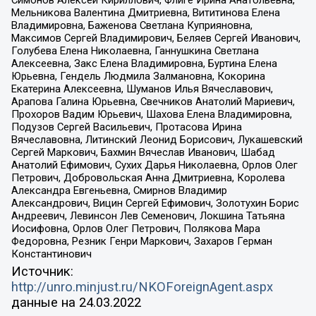
Мельникова Валентина Дмитриевна, Вититинова Елена
Владимировна, Баженова Светлана Куприяновна,
Максимов Сергей Владимирович, Беляев Сергей Иванович,
Голубева Елена Николаевна, Ганнушкина Светлана
Алексеевна, Закс Елена Владимировна, Буртина Елена
Юрьевна, Гендель Людмила Залмановна, Кокорина
Екатерина Алексеевна, Шуманов Илья Вячеславович,
Арапова Галина Юрьевна, Свечников Анатолий Мариевич,
Прохоров Вадим Юрьевич, Шахова Елена Владимировна,
Подузов Сергей Васильевич, Протасова Ирина
Вячеславовна, Литинский Леонид Борисович, Лукашевский
Сергей Маркович, Бахмин Вячеслав Иванович, Шабад
Анатолий Ефимович, Сухих Дарья Николаевна, Орлов Олег
Петрович, Добровольская Анна Дмитриевна, Королева
Александра Евгеньевна, Смирнов Владимир
Александрович, Вицин Сергей Ефимович, Золотухин Борис
Андреевич, Левинсон Лев Семенович, Локшина Татьяна
Иосифовна, Орлов Олег Петрович, Полякова Мара
Федоровна, Резник Генри Маркович, Захаров Герман
Константинович
Источник:
http://unro.minjust.ru/NKOForeignAgent.aspx
данные на
24.03.2022