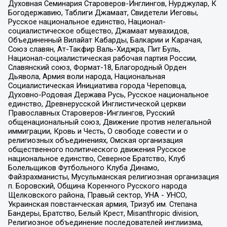
Духовная Семинария Староверов-Инглингов, Нурджулар, К
Богодержавию, Таблиги Джамаат, Свидетели Иеговы,
Русское национальное единство, Национал-
социалистическое общество, Джамаат мувахидов,
Объединенный Вилайат Кабарды, Балкарии и Карачая,
Союз славян, Ат-Такфир Валь-Хиджра, Пит Буль,
Национал-социалистическая рабочая партия России,
Славянский союз, Формат-18, Благородный Орден
Дьявола, Армия воли народа, Национальная
Социалистическая Инициатива города Череповца,
Духовно-Родовая Держава Русь, Русское национальное
единство, Древнерусской Инглистической церкви
Православных Староверов-Инглингов, Русский
общенациональный союз, Движение против нелегальной
иммиграции, Кровь и Честь, О свободе совести и о
религиозных объединениях, Омская организация
общественного политического движения Русское
национальное единство, Северное Братство, Клуб
Болельщиков Футбольного Клуба Динамо,
Файзрахманисты, Мусульманская религиозная организация
п. Боровский, Община Коренного Русского народа
Щелковского района, Правый сектор, УНА - УНСО,
Украинская повстанческая армия, Тризуб им. Степана
Бандеры, Братство, Белый Крест, Misanthropic division,
Религиозное объединение последователей инглиизма,