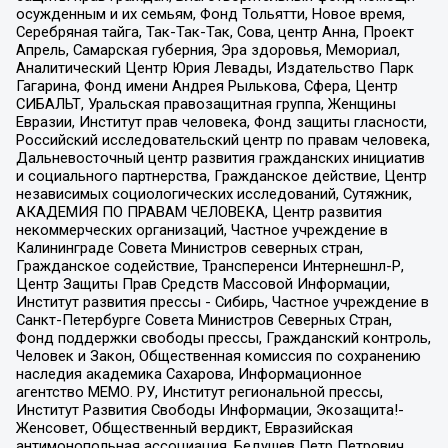
осужденным и их семьям, Фонд Тольятти, Новое время,
Серебряная тайга, Так-Так-Так, Сова, центр Анна, Проект
Апрель, Самарская губерния, Эра здоровья, Мемориал,
Аналитический Центр Юрия Левады, Издательство Парк
Гагарина, Фонд имени Андрея Рылькова, Сфера, Центр
СИБАЛЬТ, Уральская правозащитная группа, Женщины
Евразии, Институт прав человека, Фонд защиты гласности,
Российский исследовательский центр по правам человека,
Дальневосточный центр развития гражданских инициатив
и социального партнерства, Гражданское действие, Центр
независимых социологических исследований, Сутяжник,
АКАДЕМИЯ ПО ПРАВАМ ЧЕЛОВЕКА, Центр развития
некоммерческих организаций, Частное учреждение в
Калининграде Совета Министров северных стран,
Гражданское содействие, Трансперенси Интернешнл-Р,
Центр Защиты Прав Средств Массовой Информации,
Институт развития прессы - Сибирь, Частное учреждение в
Санкт-Петербурге Совета Министров Северных Стран,
Фонд поддержки свободы прессы, Гражданский контроль,
Человек и Закон, Общественная комиссия по сохранению
наследия академика Сахарова, Информационное
агентство МЕМО. РУ, Институт региональной прессы,
Институт Развития Свободы Информации, Экозащита!-
Женсовет, Общественный вердикт, Евразийская
антимонопольная ассоциация, Бедушев Петр Петрович,