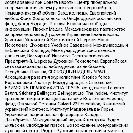
исследований при Совете Европы, Центр либеральной
современности, Форум русскоязычных европейцев,
Немецко-русский обмен, Бард колледж, Европейский
выбор, Фонд Ходорковского, Оксфордский российский
фонд, Фонд Будущее России, Компания свободы
информации, Проект Медиа, Международное партнерство
за права человека, Духовное Управление Евангельских
Христиан Украинской Христианской Церкви, Новое
Поколение, Духовное Учебное Заведение Международный
Библейский Колледж, Международное христианское
движение, Всемирный Институт Саентологических
Предприятий, Церковь Духовной Технологии, Европейская
сеть организаций по наблюдению за выборами,
Республика Польша, СВОБОДНЫЙ ИДЕЛЬ-УРАЛ,
Ассоциация развития журналистики, IStories fonds,
Королевский Институт Международных Отношений,
КРИМСЬКА ПРАВОЗАХИСНА ГРУПА, Фонд имени Генриха
Бёлля, Stichting Bellingcat, Bellingcat Ltd, The Insider, Институт
правовой инициативы Центральной и Восточной Европы,
Фонд Открытой Эстонии, Calvert 22 Foundation, Канадский
украинский конгресс, Институт Макдональда-Лорье,
Украинская национальная федерация Канады,
Декабристы, Международный научный центр им Вудро
Вильсона, Свободная пресса, Возрождение, Всеукраинский
духовный центр , Риддл, Русский антивоенный комитет в