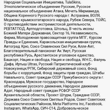
Народная Социальная Инициатива, TulaSkins,
Этнополитическое объединение Русские, Русское
национальное объединение Атака, Мечеть Мирмамеда,
Община Коренного Русского народа г. Астрахани, ВОЛЯ,
Меджлис крымскотатарского народа, Рубеж Севера, ТОЙС,
О противодействии экстремистской деятельности,
РЕВТАТПОД, Артподготовка, Штольц, В честь иконы
Божией Матери Державная, Сектор 16, Независимость,
Фирма, Молодежная правозащитная группа МПГ, Курсом
Правды и Единения, Каракольская инициативная группа,
Автоград Крю, Союз Славянских Сил Руси, Алля-Аят,
Благотворительный пансионат Ак Умут, Русская
республика Русь, Арестантское уголовное единство,
Башкорт, Нация и свобода, Нация и свобода, W.H.С., Фалунь
Дафа, Иртыш Ultras, Русский Патриотический клуб-
Новокузнецк/РПК, Сибирский державный союз, Фонд
борьбы с коррупцией, Фонд защиты прав граждан, Штабы
Навального, Совет граждан СССР Прикубанского округа г.
Краснодара, Мужское государство, Народное
объединение русского движения, Народное движение
Адат, Народный совет граждан РСФСР СССР
Архангельской области, Проект Штурм, Граждане СССР,
Держава Союз Советских Светлых Родов, Совет Советских
Социалистических Районов, Meta Platforms Inc, Facebook,
Instagram, WhatsApp, СИЧ-С14, Добровольческое