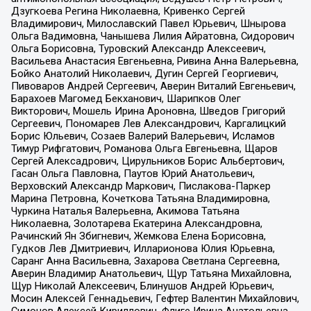
Дзугкоева Регина Николаевна, Кривенко Сергей
Владимирович, Милославский Павел Юрьевич, Шнырова
Ольга Вадимовна, Чанышева Лилия Айратовна, Сидорович
Ольга Борисовна, Туровский Александр Алексеевич,
Васильева Анастасия Евгеньевна, Ривина Анна Валерьевна,
Бойко Анатолий Николаевич, Дугин Сергей Георгиевич,
Пивоваров Андрей Сергеевич, Аверин Виталий Евгеньевич,
Барахоев Магомед Бекханович, Шарипков Олег
Викторович, Мошель Ирина Ароновна, Шведов Григорий
Сергеевич, Пономарев Лев Александрович, Каргалицкий
Борис Юльевич, Созаев Валерий Валерьевич, Исламов
Тимур Рифгатович, Романова Ольга Евгеньевна, Щаров
Сергей Алексадрович, Цирульников Борис Альбертович,
Гасан Ольга Павловна, Паутов Юрий Анатольевич,
Верховский Александр Маркович, Пислакова-Паркер
Марина Петровна, Кочеткова Татьяна Владимировна,
Чуркина Наталья Валерьевна, Акимова Татьяна
Николаевна, Золотарева Екатерина Александровна,
Рачинский Ян Збигневич, Жемкова Елена Борисовна,
Гудков Лев Дмитриевич, Илларионова Юлия Юрьевна,
Саранг Анна Васильевна, Захарова Светлана Сергеевна,
Аверин Владимир Анатольевич, Щур Татьяна Михайловна,
Щур Николай Алексеевич, Блинушов Андрей Юрьевич,
Мосин Алексей Геннадьевич, Гефтер Валентин Михайлович,
Симонов Алексей Кириллович, Флиге Ирина Анатольевна,