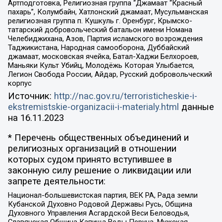
Артподготовка, Религиозная группа “Джамаат “Красный
пахарь”, Колумбайн, Хатлонский джамаат, Мусульманская
религиозная группа п. Кушкуль г. Оренбург, Крымско-
татарский добровольческий батальон имени Номана
Челебиджихана, Азов, Партия исламского возрождения
Таджикистана, Народная самооборона, Дуббайский
джамаат, московская ячейка, Батал-Хаджи Белхороев,
Маньяки Культ Убийц, Молодёжь Которая Улыбается,
Легион Свобода России, Айдар, Русский добровольческий
корпус
Источник:
http://nac.gov.ru/terroristicheskie-i-
ekstremistskie-organizacii-i-materialy.html
данные
на
16.11.2023
* Перечень общественных объединений и
религиозных организаций в отношении
которых судом принято вступившее в
законную силу решение о ликвидации или
запрете деятельности:
Национал-большевистская партия, ВЕК РА, Рада земли
Кубанской Духовно Родовой Державы Русь, Община
Духовного Управления Асгардской Веси Беловодья,
Славянская Община Капища Веды Перуна, Мужская