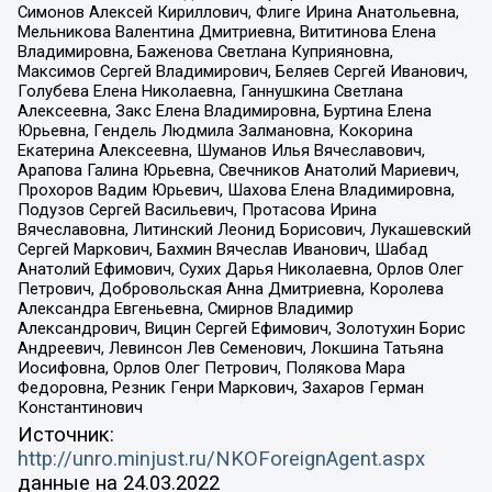
Симонов Алексей Кириллович, Флиге Ирина Анатольевна,
Мельникова Валентина Дмитриевна, Вититинова Елена
Владимировна, Баженова Светлана Куприяновна,
Максимов Сергей Владимирович, Беляев Сергей Иванович,
Голубева Елена Николаевна, Ганнушкина Светлана
Алексеевна, Закс Елена Владимировна, Буртина Елена
Юрьевна, Гендель Людмила Залмановна, Кокорина
Екатерина Алексеевна, Шуманов Илья Вячеславович,
Арапова Галина Юрьевна, Свечников Анатолий Мариевич,
Прохоров Вадим Юрьевич, Шахова Елена Владимировна,
Подузов Сергей Васильевич, Протасова Ирина
Вячеславовна, Литинский Леонид Борисович, Лукашевский
Сергей Маркович, Бахмин Вячеслав Иванович, Шабад
Анатолий Ефимович, Сухих Дарья Николаевна, Орлов Олег
Петрович, Добровольская Анна Дмитриевна, Королева
Александра Евгеньевна, Смирнов Владимир
Александрович, Вицин Сергей Ефимович, Золотухин Борис
Андреевич, Левинсон Лев Семенович, Локшина Татьяна
Иосифовна, Орлов Олег Петрович, Полякова Мара
Федоровна, Резник Генри Маркович, Захаров Герман
Константинович
Источник:
http://unro.minjust.ru/NKOForeignAgent.aspx
данные на
24.03.2022