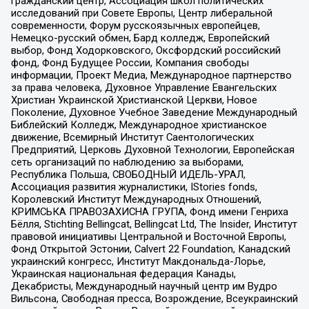
гражданский центр, Ассоциация школ политических
исследований при Совете Европы, Центр либеральной
современности, Форум русскоязычных европейцев,
Немецко-русский обмен, Бард колледж, Европейский
выбор, Фонд Ходорковского, Оксфордский российский
фонд, Фонд Будущее России, Компания свободы
информации, Проект Медиа, Международное партнерство
за права человека, Духовное Управление Евангельских
Христиан Украинской Христианской Церкви, Новое
Поколение, Духовное Учебное Заведение Международный
Библейский Колледж, Международное христианское
движение, Всемирный Институт Саентологических
Предприятий, Церковь Духовной Технологии, Европейская
сеть организаций по наблюдению за выборами,
Республика Польша, СВОБОДНЫЙ ИДЕЛЬ-УРАЛ,
Ассоциация развития журналистики, IStories fonds,
Королевский Институт Международных Отношений,
КРИМСЬКА ПРАВОЗАХИСНА ГРУПА, Фонд имени Генриха
Бёлля, Stichting Bellingcat, Bellingcat Ltd, The Insider, Институт
правовой инициативы Центральной и Восточной Европы,
Фонд Открытой Эстонии, Calvert 22 Foundation, Канадский
украинский конгресс, Институт Макдональда-Лорье,
Украинская национальная федерация Канады,
Декабристы, Международный научный центр им Вудро
Вильсона, Свободная пресса, Возрождение, Всеукраинский