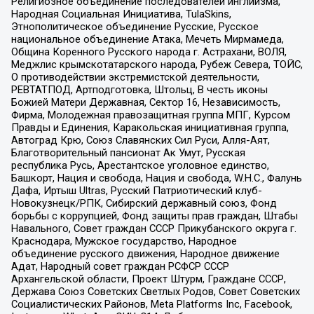
Религиозное объединение последователей инглиизма,
Народная Социальная Инициатива, TulaSkins,
Этнополитическое объединение Русские, Русское
национальное объединение Атака, Мечеть Мирмамеда,
Община Коренного Русского народа г. Астрахани, ВОЛЯ,
Меджлис крымскотатарского народа, Рубеж Севера, ТОЙС,
О противодействии экстремистской деятельности,
РЕВТАТПОД, Артподготовка, Штольц, В честь иконы
Божией Матери Державная, Сектор 16, Независимость,
Фирма, Молодежная правозащитная группа МПГ, Курсом
Правды и Единения, Каракольская инициативная группа,
Автоград Крю, Союз Славянских Сил Руси, Алля-Аят,
Благотворительный пансионат Ак Умут, Русская
республика Русь, Арестантское уголовное единство,
Башкорт, Нация и свобода, Нация и свобода, W.H.С., Фалунь
Дафа, Иртыш Ultras, Русский Патриотический клуб-
Новокузнецк/РПК, Сибирский державный союз, Фонд
борьбы с коррупцией, Фонд защиты прав граждан, Штабы
Навального, Совет граждан СССР Прикубанского округа г.
Краснодара, Мужское государство, Народное
объединение русского движения, Народное движение
Адат, Народный совет граждан РСФСР СССР
Архангельской области, Проект Штурм, Граждане СССР,
Держава Союз Советских Светлых Родов, Совет Советских
Социалистических Районов, Meta Platforms Inc, Facebook,