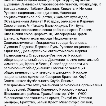
Духовная Семинария Староверов-Инглингов, Нурджулар, К
Богодержавию, Таблиги Джамаат, Свидетели Иеговы,
Русское национальное единство, Национал-
социалистическое общество, Джамаат мувахидов,
Объединенный Вилайат Кабарды, Балкарии и Карачая,
Союз славян, Ат-Такфир Валь-Хиджра, Пит Буль,
Национал-социалистическая рабочая партия России,
Славянский союз, Формат-18, Благородный Орден
Дьявола, Армия воли народа, Национальная
Социалистическая Инициатива города Череповца,
Духовно-Родовая Держава Русь, Русское национальное
единство, Древнерусской Инглистической церкви
Православных Староверов-Инглингов, Русский
общенациональный союз, Движение против нелегальной
иммиграции, Кровь и Честь, О свободе совести и о
религиозных объединениях, Омская организация
общественного политического движения Русское
национальное единство, Северное Братство, Клуб
Болельщиков Футбольного Клуба Динамо,
Файзрахманисты, Мусульманская религиозная организация
п. Боровский, Община Коренного Русского народа
Щелковского района, Правый сектор, УНА - УНСО,
Украинская повстанческая армия, Тризуб им. Степана
Бандеры, Братство, Белый Крест, Misanthropic division,