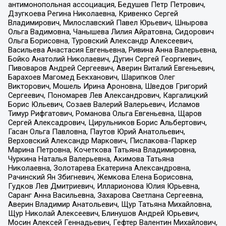
антимонопольная ассоциация, Бедушев Петр Петрович,
Дзугкоева Регина Николаевна, Кривенко Сергей
Владимирович, Милославский Павел Юрьевич, Шнырова
Ольга Вадимовна, Чанышева Лилия Айратовна, Сидорович
Ольга Борисовна, Туровский Александр Алексеевич,
Васильева Анастасия Евгеньевна, Ривина Анна Валерьевна,
Бойко Анатолий Николаевич, Дугин Сергей Георгиевич,
Пивоваров Андрей Сергеевич, Аверин Виталий Евгеньевич,
Барахоев Магомед Бекханович, Шарипков Олег
Викторович, Мошель Ирина Ароновна, Шведов Григорий
Сергеевич, Пономарев Лев Александрович, Каргалицкий
Борис Юльевич, Созаев Валерий Валерьевич, Исламов
Тимур Рифгатович, Романова Ольга Евгеньевна, Щаров
Сергей Алексадрович, Цирульников Борис Альбертович,
Гасан Ольга Павловна, Паутов Юрий Анатольевич,
Верховский Александр Маркович, Пислакова-Паркер
Марина Петровна, Кочеткова Татьяна Владимировна,
Чуркина Наталья Валерьевна, Акимова Татьяна
Николаевна, Золотарева Екатерина Александровна,
Рачинский Ян Збигневич, Жемкова Елена Борисовна,
Гудков Лев Дмитриевич, Илларионова Юлия Юрьевна,
Саранг Анна Васильевна, Захарова Светлана Сергеевна,
Аверин Владимир Анатольевич, Щур Татьяна Михайловна,
Щур Николай Алексеевич, Блинушов Андрей Юрьевич,
Мосин Алексей Геннадьевич, Гефтер Валентин Михайлович,