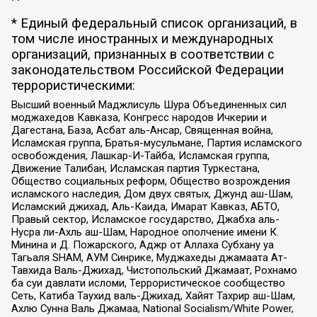
* Единый федеральный список организаций, в
том числе иностранных и международных
организаций, признанных в соответствии с
законодательством Российской Федерации
террористическими:
Высший военный Маджлисуль Шура Объединенных сил
моджахедов Кавказа, Конгресс народов Ичкерии и
Дагестана, База, Асбат аль-Ансар, Священная война,
Исламская группа, Братья-мусульмане, Партия исламского
освобождения, Лашкар-И-Тайба, Исламская группа,
Движение Талибан, Исламская партия Туркестана,
Общество социальных реформ, Общество возрождения
исламского наследия, Дом двух святых, Джунд аш-Шам,
Исламский джихад, Аль-Каида, Имарат Кавказ, АБТО,
Правый сектор, Исламское государство, Джабха аль-
Нусра ли-Ахль аш-Шам, Народное ополчение имени К.
Минина и Д. Пожарского, Аджр от Аллаха Субхану уа
Тагьаля SHAM, АУМ Синрике, Муджахеды джамаата Ат-
Тавхида Валь-Джихад, Чистопольский Джамаат, Рохнамо
ба суи давлати исломи, Террористическое сообщество
Сеть, Катиба Таухид валь-Джихад, Хайят Тахрир аш-Шам,
Ахлю Сунна Валь Джамаа, National Socialism/White Power,