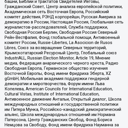
башни, Библии и трактатов Свидетелей Иеговы,
Гражданский Совет, Центр анализа европейской политики,
Академическая сеть Восточная Европа, Российский
комитет действия, РЭНД корпорейшн, Русская Америка за
демократию в России, Настоящая Россия, Глобальная сеть
журналистов-расследователей, Служба поддержки,
Свободная Россия Берлин, Свободная Россия Северный
Рейн-Вестфалия, Фонд глобальной помощи, Антивоенный
комитет России, Russie-Libertes, La Asocicion de Rusos
Libres, Союз за возвращение Северных территорий,
Крымскотатарский Ресурсный Центр, Глобальный союз
IndustriALL, Russian Election Monitor, Article 19, Мнение
медиа, Федерация анархического черного креста, Радио
Свободная Европа, Германское общество изучения
Восточной Европы, Фонд имени Фридриха Эберта, XZ
gGmbH, Мобильная академия поддержки гендерной
демократии и миротворчества, Форум имени Льва
Копелева, American Councils for International Education,
Cultural Vistas, Institute of International Education,
Антивоенное движение Антальи, Открытый диалог, Школа
международных отношений и государственной политики
им Питера Мунка, Российско-канадский демократический
альянс, Школа международных отношений им Нормана
Патерсона, Центр Гражданских Свобод, Фонд Бориса
Немцова за Свободу, Фонд имени Фридриха Науманна за