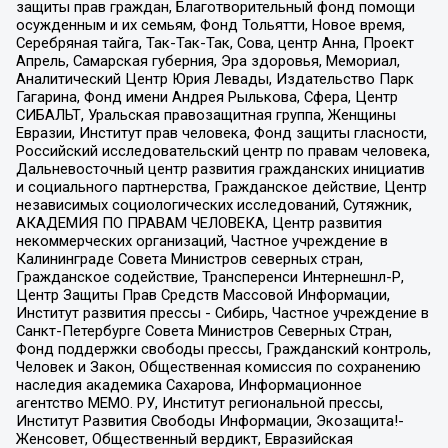
защиты прав граждан, Благотворительный фонд помощи
осужденным и их семьям, Фонд Тольятти, Новое время,
Серебряная тайга, Так-Так-Так, Сова, центр Анна, Проект
Апрель, Самарская губерния, Эра здоровья, Мемориал,
Аналитический Центр Юрия Левады, Издательство Парк
Гагарина, Фонд имени Андрея Рылькова, Сфера, Центр
СИБАЛЬТ, Уральская правозащитная группа, Женщины
Евразии, Институт прав человека, Фонд защиты гласности,
Российский исследовательский центр по правам человека,
Дальневосточный центр развития гражданских инициатив
и социального партнерства, Гражданское действие, Центр
независимых социологических исследований, Сутяжник,
АКАДЕМИЯ ПО ПРАВАМ ЧЕЛОВЕКА, Центр развития
некоммерческих организаций, Частное учреждение в
Калининграде Совета Министров северных стран,
Гражданское содействие, Трансперенси Интернешнл-Р,
Центр Защиты Прав Средств Массовой Информации,
Институт развития прессы - Сибирь, Частное учреждение в
Санкт-Петербурге Совета Министров Северных Стран,
Фонд поддержки свободы прессы, Гражданский контроль,
Человек и Закон, Общественная комиссия по сохранению
наследия академика Сахарова, Информационное
агентство МЕМО. РУ, Институт региональной прессы,
Институт Развития Свободы Информации, Экозащита!-
Женсовет, Общественный вердикт, Евразийская