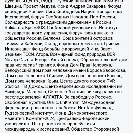
духовный центр , Риддл, Русский антивоенный комитет в
Швеции, Проект Медуза, Фонд Андрея Сахарова, Форум
свободной России, Лига Свободных Наций, Transparеncy
International, Форум Свободных Народов ПостРоссии,
Солидарность с гражданским движением в России –
Solidarus, КрымSOS, Свободный университет, Институт
государственного управления, Форум гражданского
общества Россия, Беллона, Союз жителей островов
Тисима и Хабомаи, Съезд народных депутатов, Гринпис
Интернешнл, Фонд борьбы с коррупцией Инк, Завет
церквей TCCN, Агора, Всемирный фонд природы, BDR
Novaja Gazeta-Europe, Алтай проект, Образовательный дом
прав человека Чернигов, Фонд Дом Прав Человека,
Белорусский дом прав человека имени Бориса Звозскова,
Дом прав человека Тбилиси, Дом прав человека Ереван,
Дом прав человека Крым, Центр дикого лосося, TVR
Studios, ТВ Дождь, Центр европейских исследований им
Вилфрида Мартенса, Сетевое объединение журналистов
расследователей, АЛЛАТРА, За свободную Россию,
Свободная Бурятия, Uralic, UnKremlin, Международная
федерация транспортных рабочих, ИстЧам Финланд,
Гудзоновский институт, Фонд Демократического
Развития, Комитет-2024, Центрально-Европейский
университет, Центр восточноевропейских и
международных исследований, Общество Сторожевой