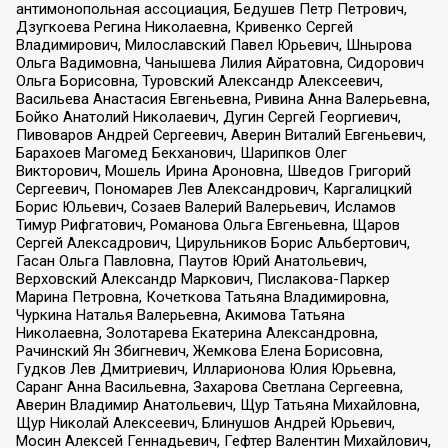
антимонопольная ассоциация, Бедушев Петр Петрович,
Дзугкоева Регина Николаевна, Кривенко Сергей
Владимирович, Милославский Павел Юрьевич, Шнырова
Ольга Вадимовна, Чанышева Лилия Айратовна, Сидорович
Ольга Борисовна, Туровский Александр Алексеевич,
Васильева Анастасия Евгеньевна, Ривина Анна Валерьевна,
Бойко Анатолий Николаевич, Дугин Сергей Георгиевич,
Пивоваров Андрей Сергеевич, Аверин Виталий Евгеньевич,
Барахоев Магомед Бекханович, Шарипков Олег
Викторович, Мошель Ирина Ароновна, Шведов Григорий
Сергеевич, Пономарев Лев Александрович, Каргалицкий
Борис Юльевич, Созаев Валерий Валерьевич, Исламов
Тимур Рифгатович, Романова Ольга Евгеньевна, Щаров
Сергей Алексадрович, Цирульников Борис Альбертович,
Гасан Ольга Павловна, Паутов Юрий Анатольевич,
Верховский Александр Маркович, Пислакова-Паркер
Марина Петровна, Кочеткова Татьяна Владимировна,
Чуркина Наталья Валерьевна, Акимова Татьяна
Николаевна, Золотарева Екатерина Александровна,
Рачинский Ян Збигневич, Жемкова Елена Борисовна,
Гудков Лев Дмитриевич, Илларионова Юлия Юрьевна,
Саранг Анна Васильевна, Захарова Светлана Сергеевна,
Аверин Владимир Анатольевич, Щур Татьяна Михайловна,
Щур Николай Алексеевич, Блинушов Андрей Юрьевич,
Мосин Алексей Геннадьевич, Гефтер Валентин Михайлович,