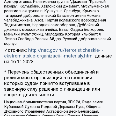
Артподготовка, Религиозная группа “Джамаат “Красный
пахарь”, Колумбайн, Хатлонский джамаат, Мусульманская
религиозная группа п. Кушкуль г. Оренбург, Крымско-
татарский добровольческий батальон имени Номана
Челебиджихана, Азов, Партия исламского возрождения
Таджикистана, Народная самооборона, Дуббайский
джамаат, московская ячейка, Батал-Хаджи Белхороев,
Маньяки Культ Убийц, Молодёжь Которая Улыбается,
Легион Свобода России, Айдар, Русский добровольческий
корпус
Источник:
http://nac.gov.ru/terroristicheskie-i-
ekstremistskie-organizacii-i-materialy.html
данные
на
16.11.2023
* Перечень общественных объединений и
религиозных организаций в отношении
которых судом принято вступившее в
законную силу решение о ликвидации или
запрете деятельности:
Национал-большевистская партия, ВЕК РА, Рада земли
Кубанской Духовно Родовой Державы Русь, Община
Духовного Управления Асгардской Веси Беловодья,
Славянская Община Капища Веды Перуна, Мужская