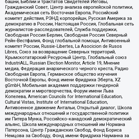
башни, Библии и трактатов Свидетелей Иеговы,
Гражданский Совет, Центр анализа европейской политики,
Академическая сеть Восточная Европа, Российский
комитет действия, РЭНД корпорейшн, Русская Америка за
демократию в России, Настоящая Россия, Глобальная сеть
журналистов-расследователей, Служба поддержки,
Свободная Россия Берлин, Свободная Россия Северный
Рейн-Вестфалия, Фонд глобальной помощи, Антивоенный
комитет России, Russie-Libertes, La Asocicion de Rusos
Libres, Союз за возвращение Северных территорий,
Крымскотатарский Ресурсный Центр, Глобальный союз
IndustriALL, Russian Election Monitor, Article 19, Мнение
медиа, Федерация анархического черного креста, Радио
Свободная Европа, Германское общество изучения
Восточной Европы, Фонд имени Фридриха Эберта, XZ
gGmbH, Мобильная академия поддержки гендерной
демократии и миротворчества, Форум имени Льва
Копелева, American Councils for International Education,
Cultural Vistas, Institute of International Education,
Антивоенное движение Антальи, Открытый диалог, Школа
международных отношений и государственной политики
им Питера Мунка, Российско-канадский демократический
альянс, Школа международных отношений им Нормана
Патерсона, Центр Гражданских Свобод, Фонд Бориса
Немцова за Свободу, Фонд имени Фридриха Науманна за