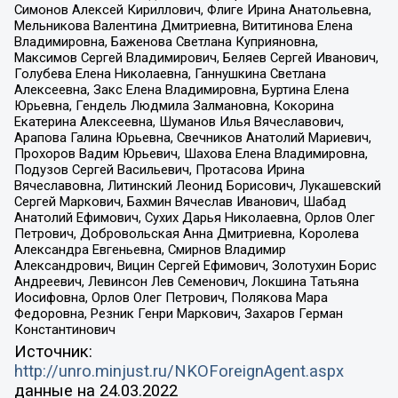
Симонов Алексей Кириллович, Флиге Ирина Анатольевна,
Мельникова Валентина Дмитриевна, Вититинова Елена
Владимировна, Баженова Светлана Куприяновна,
Максимов Сергей Владимирович, Беляев Сергей Иванович,
Голубева Елена Николаевна, Ганнушкина Светлана
Алексеевна, Закс Елена Владимировна, Буртина Елена
Юрьевна, Гендель Людмила Залмановна, Кокорина
Екатерина Алексеевна, Шуманов Илья Вячеславович,
Арапова Галина Юрьевна, Свечников Анатолий Мариевич,
Прохоров Вадим Юрьевич, Шахова Елена Владимировна,
Подузов Сергей Васильевич, Протасова Ирина
Вячеславовна, Литинский Леонид Борисович, Лукашевский
Сергей Маркович, Бахмин Вячеслав Иванович, Шабад
Анатолий Ефимович, Сухих Дарья Николаевна, Орлов Олег
Петрович, Добровольская Анна Дмитриевна, Королева
Александра Евгеньевна, Смирнов Владимир
Александрович, Вицин Сергей Ефимович, Золотухин Борис
Андреевич, Левинсон Лев Семенович, Локшина Татьяна
Иосифовна, Орлов Олег Петрович, Полякова Мара
Федоровна, Резник Генри Маркович, Захаров Герман
Константинович
Источник:
http://unro.minjust.ru/NKOForeignAgent.aspx
данные на
24.03.2022