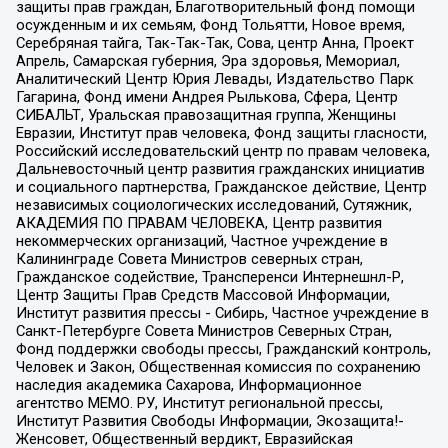
защиты прав граждан, Благотворительный фонд помощи
осужденным и их семьям, Фонд Тольятти, Новое время,
Серебряная тайга, Так-Так-Так, Сова, центр Анна, Проект
Апрель, Самарская губерния, Эра здоровья, Мемориал,
Аналитический Центр Юрия Левады, Издательство Парк
Гагарина, Фонд имени Андрея Рылькова, Сфера, Центр
СИБАЛЬТ, Уральская правозащитная группа, Женщины
Евразии, Институт прав человека, Фонд защиты гласности,
Российский исследовательский центр по правам человека,
Дальневосточный центр развития гражданских инициатив
и социального партнерства, Гражданское действие, Центр
независимых социологических исследований, Сутяжник,
АКАДЕМИЯ ПО ПРАВАМ ЧЕЛОВЕКА, Центр развития
некоммерческих организаций, Частное учреждение в
Калининграде Совета Министров северных стран,
Гражданское содействие, Трансперенси Интернешнл-Р,
Центр Защиты Прав Средств Массовой Информации,
Институт развития прессы - Сибирь, Частное учреждение в
Санкт-Петербурге Совета Министров Северных Стран,
Фонд поддержки свободы прессы, Гражданский контроль,
Человек и Закон, Общественная комиссия по сохранению
наследия академика Сахарова, Информационное
агентство МЕМО. РУ, Институт региональной прессы,
Институт Развития Свободы Информации, Экозащита!-
Женсовет, Общественный вердикт, Евразийская