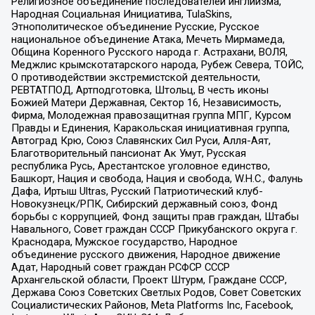
Религиозное объединение последователей инглиизма,
Народная Социальная Инициатива, TulaSkins,
Этнополитическое объединение Русские, Русское
национальное объединение Атака, Мечеть Мирмамеда,
Община Коренного Русского народа г. Астрахани, ВОЛЯ,
Меджлис крымскотатарского народа, Рубеж Севера, ТОЙС,
О противодействии экстремистской деятельности,
РЕВТАТПОД, Артподготовка, Штольц, В честь иконы
Божией Матери Державная, Сектор 16, Независимость,
Фирма, Молодежная правозащитная группа МПГ, Курсом
Правды и Единения, Каракольская инициативная группа,
Автоград Крю, Союз Славянских Сил Руси, Алля-Аят,
Благотворительный пансионат Ак Умут, Русская
республика Русь, Арестантское уголовное единство,
Башкорт, Нация и свобода, Нация и свобода, W.H.С., Фалунь
Дафа, Иртыш Ultras, Русский Патриотический клуб-
Новокузнецк/РПК, Сибирский державный союз, Фонд
борьбы с коррупцией, Фонд защиты прав граждан, Штабы
Навального, Совет граждан СССР Прикубанского округа г.
Краснодара, Мужское государство, Народное
объединение русского движения, Народное движение
Адат, Народный совет граждан РСФСР СССР
Архангельской области, Проект Штурм, Граждане СССР,
Держава Союз Советских Светлых Родов, Совет Советских
Социалистических Районов, Meta Platforms Inc, Facebook,