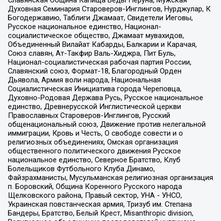
Духовная Семинария Староверов-Инглингов, Нурджулар, К
Богодержавию, Таблиги Джамаат, Свидетели Иеговы,
Русское национальное единство, Национал-
социалистическое общество, Джамаат мувахидов,
Объединенный Вилайат Кабарды, Балкарии и Карачая,
Союз славян, Ат-Такфир Валь-Хиджра, Пит Буль,
Национал-социалистическая рабочая партия России,
Славянский союз, Формат-18, Благородный Орден
Дьявола, Армия воли народа, Национальная
Социалистическая Инициатива города Череповца,
Духовно-Родовая Держава Русь, Русское национальное
единство, Древнерусской Инглистической церкви
Православных Староверов-Инглингов, Русский
общенациональный союз, Движение против нелегальной
иммиграции, Кровь и Честь, О свободе совести и о
религиозных объединениях, Омская организация
общественного политического движения Русское
национальное единство, Северное Братство, Клуб
Болельщиков Футбольного Клуба Динамо,
Файзрахманисты, Мусульманская религиозная организация
п. Боровский, Община Коренного Русского народа
Щелковского района, Правый сектор, УНА - УНСО,
Украинская повстанческая армия, Тризуб им. Степана
Бандеры, Братство, Белый Крест, Misanthropic division,