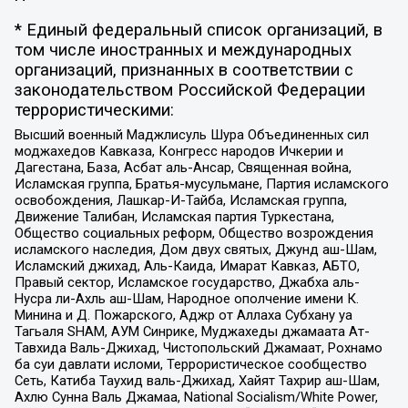
* Единый федеральный список организаций, в
том числе иностранных и международных
организаций, признанных в соответствии с
законодательством Российской Федерации
террористическими:
Высший военный Маджлисуль Шура Объединенных сил
моджахедов Кавказа, Конгресс народов Ичкерии и
Дагестана, База, Асбат аль-Ансар, Священная война,
Исламская группа, Братья-мусульмане, Партия исламского
освобождения, Лашкар-И-Тайба, Исламская группа,
Движение Талибан, Исламская партия Туркестана,
Общество социальных реформ, Общество возрождения
исламского наследия, Дом двух святых, Джунд аш-Шам,
Исламский джихад, Аль-Каида, Имарат Кавказ, АБТО,
Правый сектор, Исламское государство, Джабха аль-
Нусра ли-Ахль аш-Шам, Народное ополчение имени К.
Минина и Д. Пожарского, Аджр от Аллаха Субхану уа
Тагьаля SHAM, АУМ Синрике, Муджахеды джамаата Ат-
Тавхида Валь-Джихад, Чистопольский Джамаат, Рохнамо
ба суи давлати исломи, Террористическое сообщество
Сеть, Катиба Таухид валь-Джихад, Хайят Тахрир аш-Шам,
Ахлю Сунна Валь Джамаа, National Socialism/White Power,