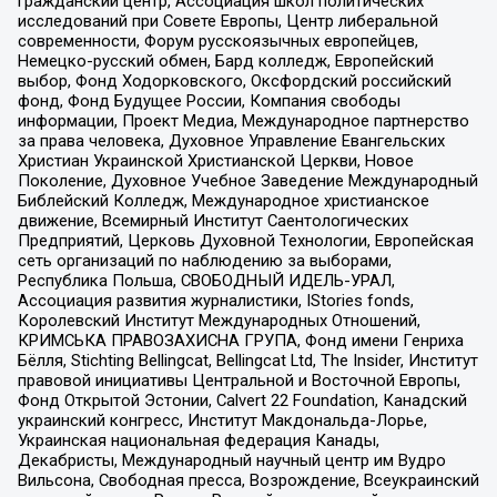
гражданский центр, Ассоциация школ политических
исследований при Совете Европы, Центр либеральной
современности, Форум русскоязычных европейцев,
Немецко-русский обмен, Бард колледж, Европейский
выбор, Фонд Ходорковского, Оксфордский российский
фонд, Фонд Будущее России, Компания свободы
информации, Проект Медиа, Международное партнерство
за права человека, Духовное Управление Евангельских
Христиан Украинской Христианской Церкви, Новое
Поколение, Духовное Учебное Заведение Международный
Библейский Колледж, Международное христианское
движение, Всемирный Институт Саентологических
Предприятий, Церковь Духовной Технологии, Европейская
сеть организаций по наблюдению за выборами,
Республика Польша, СВОБОДНЫЙ ИДЕЛЬ-УРАЛ,
Ассоциация развития журналистики, IStories fonds,
Королевский Институт Международных Отношений,
КРИМСЬКА ПРАВОЗАХИСНА ГРУПА, Фонд имени Генриха
Бёлля, Stichting Bellingcat, Bellingcat Ltd, The Insider, Институт
правовой инициативы Центральной и Восточной Европы,
Фонд Открытой Эстонии, Calvert 22 Foundation, Канадский
украинский конгресс, Институт Макдональда-Лорье,
Украинская национальная федерация Канады,
Декабристы, Международный научный центр им Вудро
Вильсона, Свободная пресса, Возрождение, Всеукраинский