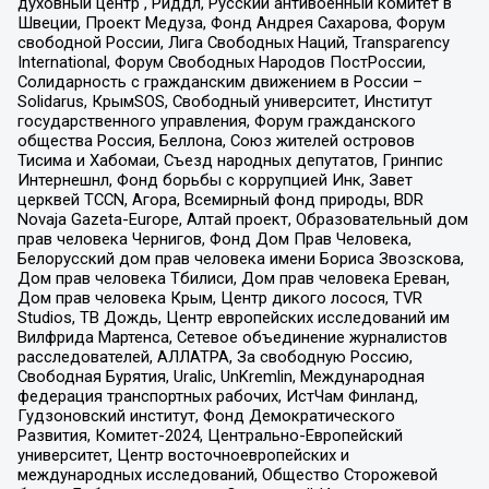
духовный центр , Риддл, Русский антивоенный комитет в
Швеции, Проект Медуза, Фонд Андрея Сахарова, Форум
свободной России, Лига Свободных Наций, Transparеncy
International, Форум Свободных Народов ПостРоссии,
Солидарность с гражданским движением в России –
Solidarus, КрымSOS, Свободный университет, Институт
государственного управления, Форум гражданского
общества Россия, Беллона, Союз жителей островов
Тисима и Хабомаи, Съезд народных депутатов, Гринпис
Интернешнл, Фонд борьбы с коррупцией Инк, Завет
церквей TCCN, Агора, Всемирный фонд природы, BDR
Novaja Gazeta-Europe, Алтай проект, Образовательный дом
прав человека Чернигов, Фонд Дом Прав Человека,
Белорусский дом прав человека имени Бориса Звозскова,
Дом прав человека Тбилиси, Дом прав человека Ереван,
Дом прав человека Крым, Центр дикого лосося, TVR
Studios, ТВ Дождь, Центр европейских исследований им
Вилфрида Мартенса, Сетевое объединение журналистов
расследователей, АЛЛАТРА, За свободную Россию,
Свободная Бурятия, Uralic, UnKremlin, Международная
федерация транспортных рабочих, ИстЧам Финланд,
Гудзоновский институт, Фонд Демократического
Развития, Комитет-2024, Центрально-Европейский
университет, Центр восточноевропейских и
международных исследований, Общество Сторожевой