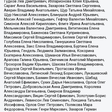
Гудков Лев Дмитриевич, Илларионова Юлия Юрьевна,
Саранг Анна Васильевна, Захарова Светлана Сергеевна,
Аверин Владимир Анатольевич, Щур Татьяна Михайловна,
Щур Николай Алексеевич, Блинушов Андрей Юрьевич,
Мосин Алексей Геннадьевич, Гефтер Валентин Михайлович,
Симонов Алексей Кириллович, Флиге Ирина Анатольевна,
Мельникова Валентина Дмитриевна, Вититинова Елена
Владимировна, Баженова Светлана Куприяновна,
Максимов Сергей Владимирович, Беляев Сергей Иванович,
Голубева Елена Николаевна, Ганнушкина Светлана
Алексеевна, Закс Елена Владимировна, Буртина Елена
Юрьевна, Гендель Людмила Залмановна, Кокорина
Екатерина Алексеевна, Шуманов Илья Вячеславович,
Арапова Галина Юрьевна, Свечников Анатолий Мариевич,
Прохоров Вадим Юрьевич, Шахова Елена Владимировна,
Подузов Сергей Васильевич, Протасова Ирина
Вячеславовна, Литинский Леонид Борисович, Лукашевский
Сергей Маркович, Бахмин Вячеслав Иванович, Шабад
Анатолий Ефимович, Сухих Дарья Николаевна, Орлов Олег
Петрович, Добровольская Анна Дмитриевна, Королева
Александра Евгеньевна, Смирнов Владимир
Александрович, Вицин Сергей Ефимович, Золотухин Борис
Андреевич, Левинсон Лев Семенович, Локшина Татьяна
Иосифовна, Орлов Олег Петрович, Полякова Мара
Федоровна, Резник Генри Маркович, Захаров Герман