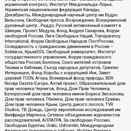
украинский конгресс, Институт Макдональда-Лорье,
Украинская национальная федерация Канады,
Декабристы, Международный научный центр им Вудро
Вильсона, Свободная пресса, Возрождение, Всеукраинский
духовный центр , Риддл, Русский антивоенный комитет в
Швеции, Проект Медуза, Фонд Андрея Сахарова, Форум
свободной России, Лига Свободных Наций, Transparеncy
International, Форум Свободных Народов ПостРоссии,
Солидарность с гражданским движением в России –
Solidarus, КрымSOS, Свободный университет, Институт
государственного управления, Форум гражданского
общества Россия, Беллона, Союз жителей островов
Тисима и Хабомаи, Съезд народных депутатов, Гринпис
Интернешнл, Фонд борьбы с коррупцией Инк, Завет
церквей TCCN, Агора, Всемирный фонд природы, BDR
Novaja Gazeta-Europe, Алтай проект, Образовательный дом
прав человека Чернигов, Фонд Дом Прав Человека,
Белорусский дом прав человека имени Бориса Звозскова,
Дом прав человека Тбилиси, Дом прав человека Ереван,
Дом прав человека Крым, Центр дикого лосося, TVR
Studios, ТВ Дождь, Центр европейских исследований им
Вилфрида Мартенса, Сетевое объединение журналистов
расследователей, АЛЛАТРА, За свободную Россию,
Свободная Бурятия, Uralic, UnKremlin, Международная
федерация транспортных рабочих, ИстЧам Финланд,