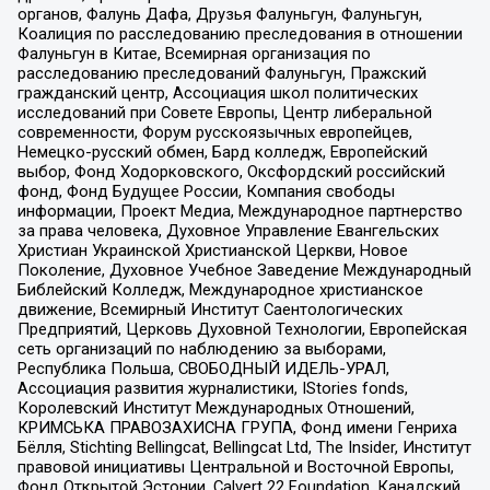
органов, Фалунь Дафа, Друзья Фалуньгун, Фалуньгун,
Коалиция по расследованию преследования в отношении
Фалуньгун в Китае, Всемирная организация по
расследованию преследований Фалуньгун, Пражский
гражданский центр, Ассоциация школ политических
исследований при Совете Европы, Центр либеральной
современности, Форум русскоязычных европейцев,
Немецко-русский обмен, Бард колледж, Европейский
выбор, Фонд Ходорковского, Оксфордский российский
фонд, Фонд Будущее России, Компания свободы
информации, Проект Медиа, Международное партнерство
за права человека, Духовное Управление Евангельских
Христиан Украинской Христианской Церкви, Новое
Поколение, Духовное Учебное Заведение Международный
Библейский Колледж, Международное христианское
движение, Всемирный Институт Саентологических
Предприятий, Церковь Духовной Технологии, Европейская
сеть организаций по наблюдению за выборами,
Республика Польша, СВОБОДНЫЙ ИДЕЛЬ-УРАЛ,
Ассоциация развития журналистики, IStories fonds,
Королевский Институт Международных Отношений,
КРИМСЬКА ПРАВОЗАХИСНА ГРУПА, Фонд имени Генриха
Бёлля, Stichting Bellingcat, Bellingcat Ltd, The Insider, Институт
правовой инициативы Центральной и Восточной Европы,
Фонд Открытой Эстонии, Calvert 22 Foundation, Канадский