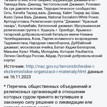
Тагьаля SHAM, АУМ Синрике, Муджахеды джамаата Ат-
Тавхида Валь-Джихад, Чистопольский Джамаат, Рохнамо
ба суи давлати исломи, Террористическое сообщество
Сеть, Катиба Таухид валь-Джихад, Хайят Тахрир аш-Шам,
Ахлю Сунна Валь Джамаа, National Socialism/White Power,
Артподготовка, Религиозная группа “Джамаат “Красный
пахарь”, Колумбайн, Хатлонский джамаат, Мусульманская
религиозная группа п. Кушкуль г. Оренбург, Крымско-
татарский добровольческий батальон имени Номана
Челебиджихана, Азов, Партия исламского возрождения
Таджикистана, Народная самооборона, Дуббайский
джамаат, московская ячейка, Батал-Хаджи Белхороев,
Маньяки Культ Убийц, Молодёжь Которая Улыбается,
Легион Свобода России, Айдар, Русский добровольческий
корпус
Источник:
http://nac.gov.ru/terroristicheskie-i-
ekstremistskie-organizacii-i-materialy.html
данные
на
16.11.2023
* Перечень общественных объединений и
религиозных организаций в отношении
которых судом принято вступившее в
законную силу решение о ликвидации или