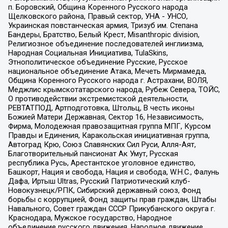
п. Боровский, Община Коренного Русского народа
Щелковского района, Правый сектор, УНА - УНСО,
Украинская повстанческая армия, Тризуб им. Степана
Бандеры, Братство, Белый Крест, Misanthropic division,
Религиозное объединение последователей инглиизма,
Народная Социальная Инициатива, TulaSkins,
Этнополитическое объединение Русские, Русское
национальное объединение Атака, Мечеть Мирмамеда,
Община Коренного Русского народа г. Астрахани, ВОЛЯ,
Меджлис крымскотатарского народа, Рубеж Севера, ТОЙС,
О противодействии экстремистской деятельности,
РЕВТАТПОД, Артподготовка, Штольц, В честь иконы
Божией Матери Державная, Сектор 16, Независимость,
Фирма, Молодежная правозащитная группа МПГ, Курсом
Правды и Единения, Каракольская инициативная группа,
Автоград Крю, Союз Славянских Сил Руси, Алля-Аят,
Благотворительный пансионат Ак Умут, Русская
республика Русь, Арестантское уголовное единство,
Башкорт, Нация и свобода, Нация и свобода, W.H.С., Фалунь
Дафа, Иртыш Ultras, Русский Патриотический клуб-
Новокузнецк/РПК, Сибирский державный союз, Фонд
борьбы с коррупцией, Фонд защиты прав граждан, Штабы
Навального, Совет граждан СССР Прикубанского округа г.
Краснодара, Мужское государство, Народное
объединение русского движения, Народное движение