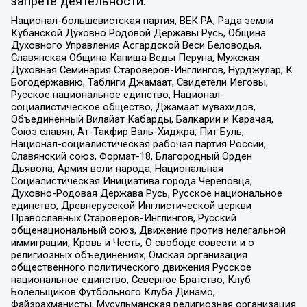
запрете деятельности:
Национал-большевистская партия, ВЕК РА, Рада земли
Кубанской Духовно Родовой Державы Русь, Община
Духовного Управления Асгардской Веси Беловодья,
Славянская Община Капища Веды Перуна, Мужская
Духовная Семинария Староверов-Инглингов, Нурджулар, К
Богодержавию, Таблиги Джамаат, Свидетели Иеговы,
Русское национальное единство, Национал-
социалистическое общество, Джамаат мувахидов,
Объединенный Вилайат Кабарды, Балкарии и Карачая,
Союз славян, Ат-Такфир Валь-Хиджра, Пит Буль,
Национал-социалистическая рабочая партия России,
Славянский союз, Формат-18, Благородный Орден
Дьявола, Армия воли народа, Национальная
Социалистическая Инициатива города Череповца,
Духовно-Родовая Держава Русь, Русское национальное
единство, Древнерусской Инглистической церкви
Православных Староверов-Инглингов, Русский
общенациональный союз, Движение против нелегальной
иммиграции, Кровь и Честь, О свободе совести и о
религиозных объединениях, Омская организация
общественного политического движения Русское
национальное единство, Северное Братство, Клуб
Болельщиков Футбольного Клуба Динамо,
Файзрахманисты, Мусульманская религиозная организация