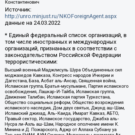
Константинович
Источник:
http://unro.minjust.ru/NKOForeignAgent.aspx
данные на
24.03.2022
* Единый федеральный список организаций, в
том числе иностранных и международных
организаций, признанных в соответствии с
законодательством Российской Федерации
террористическими:
Высший военный Маджлисуль Шура Объединенных сил
моджахедов Кавказа, Конгресс народов Ичкерии и
Дагестана, База, Асбат аль-Ансар, Священная война,
Исламская группа, Братья-мусульмане, Партия исламского
освобождения, Лашкар-И-Тайба, Исламская группа,
Движение Талибан, Исламская партия Туркестана,
Общество социальных реформ, Общество возрождения
исламского наследия, Дом двух святых, Джунд аш-Шам,
Исламский джихад, Аль-Каида, Имарат Кавказ, АБТО,
Правый сектор, Исламское государство, Джабха аль-
Нусра ли-Ахль аш-Шам, Народное ополчение имени К.
Минина и Д. Пожарского, Аджр от Аллаха Субхану уа