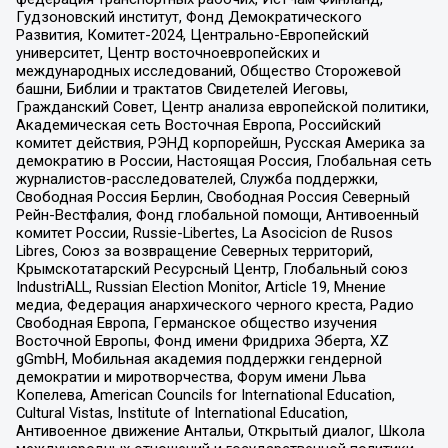
Гудзоновский институт, Фонд Демократического
Развития, Комитет-2024, Центрально-Европейский
университет, Центр восточноевропейских и
международных исследований, Общество Сторожевой
башни, Библии и трактатов Свидетелей Иеговы,
Гражданский Совет, Центр анализа европейской политики,
Академическая сеть Восточная Европа, Российский
комитет действия, РЭНД корпорейшн, Русская Америка за
демократию в России, Настоящая Россия, Глобальная сеть
журналистов-расследователей, Служба поддержки,
Свободная Россия Берлин, Свободная Россия Северный
Рейн-Вестфалия, Фонд глобальной помощи, Антивоенный
комитет России, Russie-Libertes, La Asocicion de Rusos
Libres, Союз за возвращение Северных территорий,
Крымскотатарский Ресурсный Центр, Глобальный союз
IndustriALL, Russian Election Monitor, Article 19, Мнение
медиа, Федерация анархического черного креста, Радио
Свободная Европа, Германское общество изучения
Восточной Европы, Фонд имени Фридриха Эберта, XZ
gGmbH, Мобильная академия поддержки гендерной
демократии и миротворчества, Форум имени Льва
Копелева, American Councils for International Education,
Cultural Vistas, Institute of International Education,
Антивоенное движение Антальи, Открытый диалог, Школа