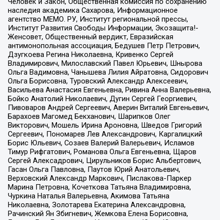
Человек и Закон, Общественная комиссия по сохранению
наследия академика Сахарова, Информационное
агентство МЕМО. РУ, Институт региональной прессы,
Институт Развития Свободы Информации, Экозащита!-
Женсовет, Общественный вердикт, Евразийская
антимонопольная ассоциация, Бедушев Петр Петрович,
Дзугкоева Регина Николаевна, Кривенко Сергей
Владимирович, Милославский Павел Юрьевич, Шнырова
Ольга Вадимовна, Чанышева Лилия Айратовна, Сидорович
Ольга Борисовна, Туровский Александр Алексеевич,
Васильева Анастасия Евгеньевна, Ривина Анна Валерьевна,
Бойко Анатолий Николаевич, Дугин Сергей Георгиевич,
Пивоваров Андрей Сергеевич, Аверин Виталий Евгеньевич,
Барахоев Магомед Бекханович, Шарипков Олег
Викторович, Мошель Ирина Ароновна, Шведов Григорий
Сергеевич, Пономарев Лев Александрович, Каргалицкий
Борис Юльевич, Созаев Валерий Валерьевич, Исламов
Тимур Рифгатович, Романова Ольга Евгеньевна, Щаров
Сергей Алексадрович, Цирульников Борис Альбертович,
Гасан Ольга Павловна, Паутов Юрий Анатольевич,
Верховский Александр Маркович, Пислакова-Паркер
Марина Петровна, Кочеткова Татьяна Владимировна,
Чуркина Наталья Валерьевна, Акимова Татьяна
Николаевна, Золотарева Екатерина Александровна,
Рачинский Ян Збигневич, Жемкова Елена Борисовна,