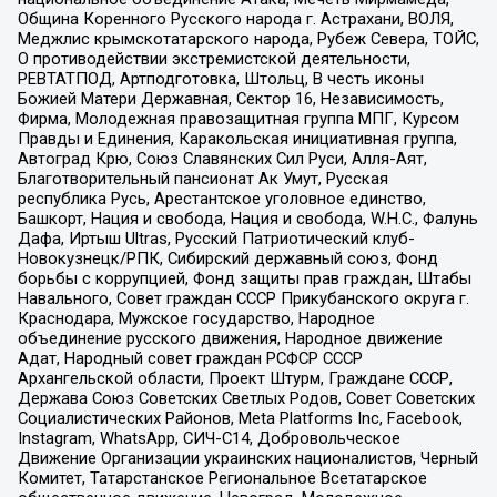
Община Коренного Русского народа г. Астрахани, ВОЛЯ,
Меджлис крымскотатарского народа, Рубеж Севера, ТОЙС,
О противодействии экстремистской деятельности,
РЕВТАТПОД, Артподготовка, Штольц, В честь иконы
Божией Матери Державная, Сектор 16, Независимость,
Фирма, Молодежная правозащитная группа МПГ, Курсом
Правды и Единения, Каракольская инициативная группа,
Автоград Крю, Союз Славянских Сил Руси, Алля-Аят,
Благотворительный пансионат Ак Умут, Русская
республика Русь, Арестантское уголовное единство,
Башкорт, Нация и свобода, Нация и свобода, W.H.С., Фалунь
Дафа, Иртыш Ultras, Русский Патриотический клуб-
Новокузнецк/РПК, Сибирский державный союз, Фонд
борьбы с коррупцией, Фонд защиты прав граждан, Штабы
Навального, Совет граждан СССР Прикубанского округа г.
Краснодара, Мужское государство, Народное
объединение русского движения, Народное движение
Адат, Народный совет граждан РСФСР СССР
Архангельской области, Проект Штурм, Граждане СССР,
Держава Союз Советских Светлых Родов, Совет Советских
Социалистических Районов, Meta Platforms Inc, Facebook,
Instagram, WhatsApp, СИЧ-С14, Добровольческое
Движение Организации украинских националистов, Черный
Комитет, Татарстанское Региональное Всетатарское