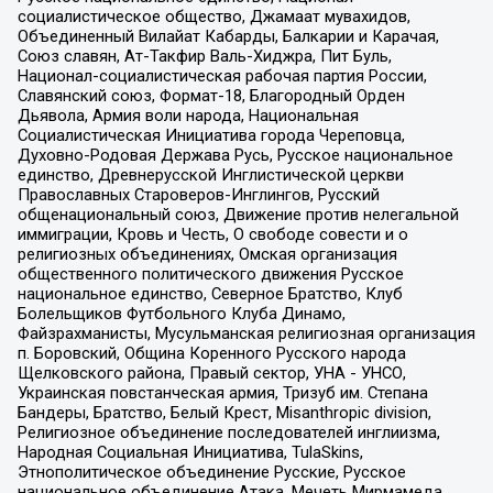
социалистическое общество, Джамаат мувахидов,
Объединенный Вилайат Кабарды, Балкарии и Карачая,
Союз славян, Ат-Такфир Валь-Хиджра, Пит Буль,
Национал-социалистическая рабочая партия России,
Славянский союз, Формат-18, Благородный Орден
Дьявола, Армия воли народа, Национальная
Социалистическая Инициатива города Череповца,
Духовно-Родовая Держава Русь, Русское национальное
единство, Древнерусской Инглистической церкви
Православных Староверов-Инглингов, Русский
общенациональный союз, Движение против нелегальной
иммиграции, Кровь и Честь, О свободе совести и о
религиозных объединениях, Омская организация
общественного политического движения Русское
национальное единство, Северное Братство, Клуб
Болельщиков Футбольного Клуба Динамо,
Файзрахманисты, Мусульманская религиозная организация
п. Боровский, Община Коренного Русского народа
Щелковского района, Правый сектор, УНА - УНСО,
Украинская повстанческая армия, Тризуб им. Степана
Бандеры, Братство, Белый Крест, Misanthropic division,
Религиозное объединение последователей инглиизма,
Народная Социальная Инициатива, TulaSkins,
Этнополитическое объединение Русские, Русское
национальное объединение Атака, Мечеть Мирмамеда,