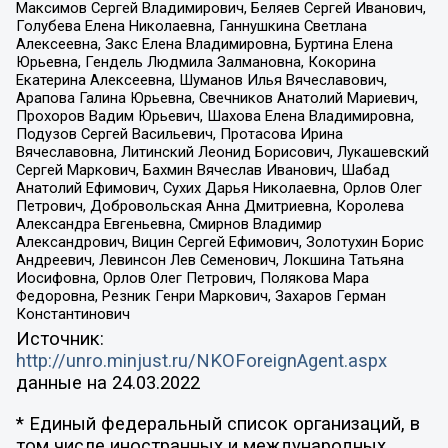
Максимов Сергей Владимирович, Беляев Сергей Иванович,
Голубева Елена Николаевна, Ганнушкина Светлана
Алексеевна, Закс Елена Владимировна, Буртина Елена
Юрьевна, Гендель Людмила Залмановна, Кокорина
Екатерина Алексеевна, Шуманов Илья Вячеславович,
Арапова Галина Юрьевна, Свечников Анатолий Мариевич,
Прохоров Вадим Юрьевич, Шахова Елена Владимировна,
Подузов Сергей Васильевич, Протасова Ирина
Вячеславовна, Литинский Леонид Борисович, Лукашевский
Сергей Маркович, Бахмин Вячеслав Иванович, Шабад
Анатолий Ефимович, Сухих Дарья Николаевна, Орлов Олег
Петрович, Добровольская Анна Дмитриевна, Королева
Александра Евгеньевна, Смирнов Владимир
Александрович, Вицин Сергей Ефимович, Золотухин Борис
Андреевич, Левинсон Лев Семенович, Локшина Татьяна
Иосифовна, Орлов Олег Петрович, Полякова Мара
Федоровна, Резник Генри Маркович, Захаров Герман
Константинович
Источник:
http://unro.minjust.ru/NKOForeignAgent.aspx
данные на
24.03.2022
* Единый федеральный список организаций, в
том числе иностранных и международных