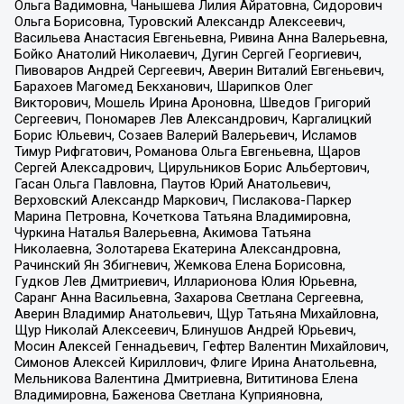
Ольга Вадимовна, Чанышева Лилия Айратовна, Сидорович
Ольга Борисовна, Туровский Александр Алексеевич,
Васильева Анастасия Евгеньевна, Ривина Анна Валерьевна,
Бойко Анатолий Николаевич, Дугин Сергей Георгиевич,
Пивоваров Андрей Сергеевич, Аверин Виталий Евгеньевич,
Барахоев Магомед Бекханович, Шарипков Олег
Викторович, Мошель Ирина Ароновна, Шведов Григорий
Сергеевич, Пономарев Лев Александрович, Каргалицкий
Борис Юльевич, Созаев Валерий Валерьевич, Исламов
Тимур Рифгатович, Романова Ольга Евгеньевна, Щаров
Сергей Алексадрович, Цирульников Борис Альбертович,
Гасан Ольга Павловна, Паутов Юрий Анатольевич,
Верховский Александр Маркович, Пислакова-Паркер
Марина Петровна, Кочеткова Татьяна Владимировна,
Чуркина Наталья Валерьевна, Акимова Татьяна
Николаевна, Золотарева Екатерина Александровна,
Рачинский Ян Збигневич, Жемкова Елена Борисовна,
Гудков Лев Дмитриевич, Илларионова Юлия Юрьевна,
Саранг Анна Васильевна, Захарова Светлана Сергеевна,
Аверин Владимир Анатольевич, Щур Татьяна Михайловна,
Щур Николай Алексеевич, Блинушов Андрей Юрьевич,
Мосин Алексей Геннадьевич, Гефтер Валентин Михайлович,
Симонов Алексей Кириллович, Флиге Ирина Анатольевна,
Мельникова Валентина Дмитриевна, Вититинова Елена
Владимировна, Баженова Светлана Куприяновна,