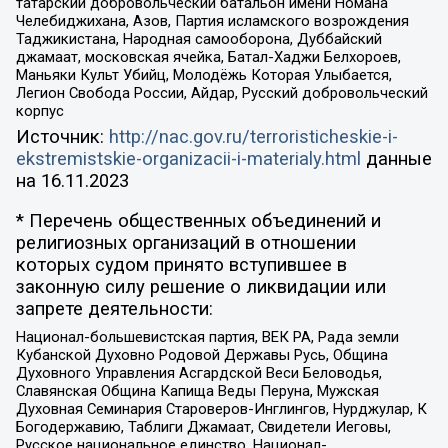
татарский добровольческий батальон имени Номана
Челебиджихана, Азов, Партия исламского возрождения
Таджикистана, Народная самооборона, Дуббайский
джамаат, московская ячейка, Батал-Хаджи Белхороев,
Маньяки Культ Убийц, Молодёжь Которая Улыбается,
Легион Свобода России, Айдар, Русский добровольческий
корпус
Источник:
http://nac.gov.ru/terroristicheskie-i-
ekstremistskie-organizacii-i-materialy.html
данные
на
16.11.2023
* Перечень общественных объединений и
религиозных организаций в отношении
которых судом принято вступившее в
законную силу решение о ликвидации или
запрете деятельности:
Национал-большевистская партия, ВЕК РА, Рада земли
Кубанской Духовно Родовой Державы Русь, Община
Духовного Управления Асгардской Веси Беловодья,
Славянская Община Капища Веды Перуна, Мужская
Духовная Семинария Староверов-Инглингов, Нурджулар, К
Богодержавию, Таблиги Джамаат, Свидетели Иеговы,
Русское национальное единство, Национал-