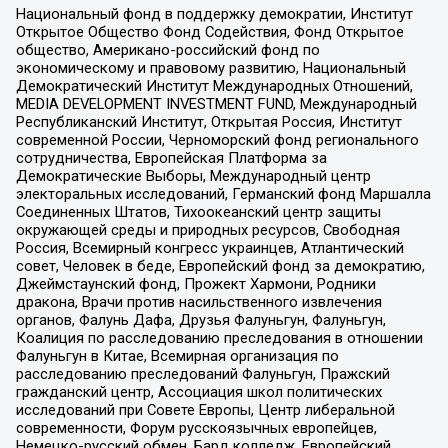
Национальный фонд в поддержку демократии, Институт
Открытое Общество Фонд Содействия, Фонд Открытое
общество, Американо-российский фонд по
экономическому и правовому развитию, Национальный
Демократический Институт Международных Отношений,
MEDIA DEVELOPMENT INVESTMENT FUND, Международный
Республиканский Институт, Открытая Россия, Институт
современной России, Черноморский фонд регионального
сотрудничества, Европейская Платформа за
Демократические Выборы, Международный центр
электоральных исследований, Германский фонд Маршалла
Соединенных Штатов, Тихоокеанский центр защиты
окружающей среды и природных ресурсов, Свободная
Россия, Всемирный конгресс украинцев, Атлантический
совет, Человек в беде, Европейский фонд за демократию,
Джеймстаунский фонд, Прожект Хармони, Родники
дракона, Врачи против насильственного извлечения
органов, Фалунь Дафа, Друзья Фалуньгун, Фалуньгун,
Коалиция по расследованию преследования в отношении
Фалуньгун в Китае, Всемирная организация по
расследованию преследований Фалуньгун, Пражский
гражданский центр, Ассоциация школ политических
исследований при Совете Европы, Центр либеральной
современности, Форум русскоязычных европейцев,
Немецко-русский обмен, Бард колледж, Европейский