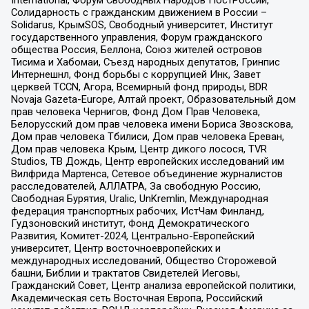
International, Форум Свободных Народов ПостРоссии,
Солидарность с гражданским движением в России –
Solidarus, КрымSOS, Свободный университет, Институт
государственного управления, Форум гражданского
общества Россия, Беллона, Союз жителей островов
Тисима и Хабомаи, Съезд народных депутатов, Гринпис
Интернешнл, Фонд борьбы с коррупцией Инк, Завет
церквей TCCN, Агора, Всемирный фонд природы, BDR
Novaja Gazeta-Europe, Алтай проект, Образовательный дом
прав человека Чернигов, Фонд Дом Прав Человека,
Белорусский дом прав человека имени Бориса Звозскова,
Дом прав человека Тбилиси, Дом прав человека Ереван,
Дом прав человека Крым, Центр дикого лосося, TVR
Studios, ТВ Дождь, Центр европейских исследований им
Вилфрида Мартенса, Сетевое объединение журналистов
расследователей, АЛЛАТРА, За свободную Россию,
Свободная Бурятия, Uralic, UnKremlin, Международная
федерация транспортных рабочих, ИстЧам Финланд,
Гудзоновский институт, Фонд Демократического
Развития, Комитет-2024, Центрально-Европейский
университет, Центр восточноевропейских и
международных исследований, Общество Сторожевой
башни, Библии и трактатов Свидетелей Иеговы,
Гражданский Совет, Центр анализа европейской политики,
Академическая сеть Восточная Европа, Российский