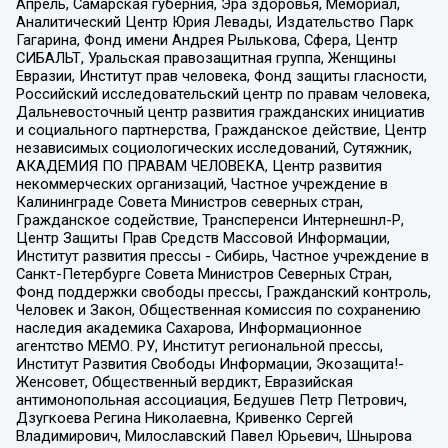
Апрель, Самарская губерния, Эра здоровья, Мемориал,
Аналитический Центр Юрия Левады, Издательство Парк
Гагарина, Фонд имени Андрея Рылькова, Сфера, Центр
СИБАЛЬТ, Уральская правозащитная группа, Женщины
Евразии, Институт прав человека, Фонд защиты гласности,
Российский исследовательский центр по правам человека,
Дальневосточный центр развития гражданских инициатив
и социального партнерства, Гражданское действие, Центр
независимых социологических исследований, Сутяжник,
АКАДЕМИЯ ПО ПРАВАМ ЧЕЛОВЕКА, Центр развития
некоммерческих организаций, Частное учреждение в
Калининграде Совета Министров северных стран,
Гражданское содействие, Трансперенси Интернешнл-Р,
Центр Защиты Прав Средств Массовой Информации,
Институт развития прессы - Сибирь, Частное учреждение в
Санкт-Петербурге Совета Министров Северных Стран,
Фонд поддержки свободы прессы, Гражданский контроль,
Человек и Закон, Общественная комиссия по сохранению
наследия академика Сахарова, Информационное
агентство МЕМО. РУ, Институт региональной прессы,
Институт Развития Свободы Информации, Экозащита!-
Женсовет, Общественный вердикт, Евразийская
антимонопольная ассоциация, Бедушев Петр Петрович,
Дзугкоева Регина Николаевна, Кривенко Сергей
Владимирович, Милославский Павел Юрьевич, Шнырова