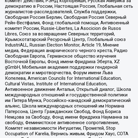
комитет действия, РЭНД корпорейшн, Русская Америка за
демократию в России, Настоящая Россия, Глобальная сеть
журналистов-расследователей, Служба поддержки,
Свободная Россия Берлин, Свободная Россия Северный
Рейн-Вестфалия, Фонд глобальной помощи, Антивоенный
комитет России, Russie-Libertes, La Asocicion de Rusos
Libres, Союз за возвращение Северных территорий,
Крымскотатарский Ресурсный Центр, Глобальный союз
IndustriALL, Russian Election Monitor, Article 19, Мнение
медиа, Федерация анархического черного креста, Радио
Свободная Европа, Германское общество изучения
Восточной Европы, Фонд имени Фридриха Эберта, XZ
gGmbH, Мобильная академия поддержки гендерной
демократии и миротворчества, Форум имени Льва
Копелева, American Councils for International Education,
Cultural Vistas, Institute of International Education,
Антивоенное движение Антальи, Открытый диалог, Школа
международных отношений и государственной политики
им Питера Мунка, Российско-канадский демократический
альянс, Школа международных отношений им Нормана
Патерсона, Центр Гражданских Свобод, Фонд Бориса
Немцова за Свободу, Фонд имени Фридриха Науманна за
свободу, Феминистское антивоенное сопротивление,
Комитет независимости Ингушетии, Прометей, Stop
Occupation of Karelia, Вернись живым, Фридом Хаус, СОТА