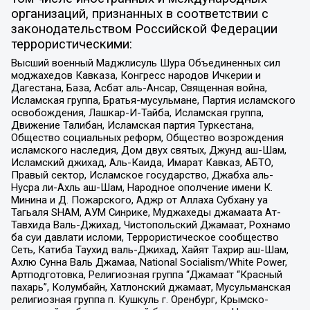
организаций, признанных в соответствии с
законодательством Российской Федерации
террористическими:
Высший военный Маджлисуль Шура Объединенных сил
моджахедов Кавказа, Конгресс народов Ичкерии и
Дагестана, База, Асбат аль-Ансар, Священная война,
Исламская группа, Братья-мусульмане, Партия исламского
освобождения, Лашкар-И-Тайба, Исламская группа,
Движение Талибан, Исламская партия Туркестана,
Общество социальных реформ, Общество возрождения
исламского наследия, Дом двух святых, Джунд аш-Шам,
Исламский джихад, Аль-Каида, Имарат Кавказ, АБТО,
Правый сектор, Исламское государство, Джабха аль-
Нусра ли-Ахль аш-Шам, Народное ополчение имени К.
Минина и Д. Пожарского, Аджр от Аллаха Субхану уа
Тагьаля SHAM, АУМ Синрике, Муджахеды джамаата Ат-
Тавхида Валь-Джихад, Чистопольский Джамаат, Рохнамо
ба суи давлати исломи, Террористическое сообщество
Сеть, Катиба Таухид валь-Джихад, Хайят Тахрир аш-Шам,
Ахлю Сунна Валь Джамаа, National Socialism/White Power,
Артподготовка, Религиозная группа “Джамаат “Красный
пахарь”, Колумбайн, Хатлонский джамаат, Мусульманская
религиозная группа п. Кушкуль г. Оренбург, Крымско-