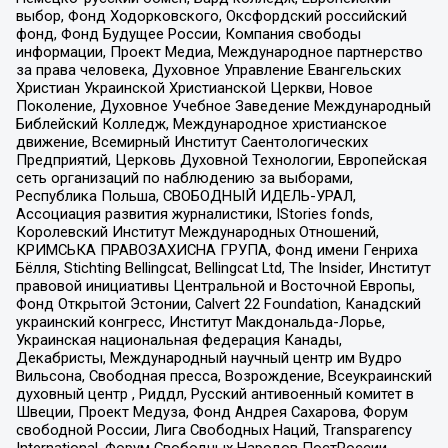
выбор, Фонд Ходорковского, Оксфордский российский
фонд, Фонд Будущее России, Компания свободы
информации, Проект Медиа, Международное партнерство
за права человека, Духовное Управление Евангельских
Христиан Украинской Христианской Церкви, Новое
Поколение, Духовное Учебное Заведение Международный
Библейский Колледж, Международное христианское
движение, Всемирный Институт Саентологических
Предприятий, Церковь Духовной Технологии, Европейская
сеть организаций по наблюдению за выборами,
Республика Польша, СВОБОДНЫЙ ИДЕЛЬ-УРАЛ,
Ассоциация развития журналистики, IStories fonds,
Королевский Институт Международных Отношений,
КРИМСЬКА ПРАВОЗАХИСНА ГРУПА, Фонд имени Генриха
Бёлля, Stichting Bellingcat, Bellingcat Ltd, The Insider, Институт
правовой инициативы Центральной и Восточной Европы,
Фонд Открытой Эстонии, Calvert 22 Foundation, Канадский
украинский конгресс, Институт Макдональда-Лорье,
Украинская национальная федерация Канады,
Декабристы, Международный научный центр им Вудро
Вильсона, Свободная пресса, Возрождение, Всеукраинский
духовный центр , Риддл, Русский антивоенный комитет в
Швеции, Проект Медуза, Фонд Андрея Сахарова, Форум
свободной России, Лига Свободных Наций, Transparеncy