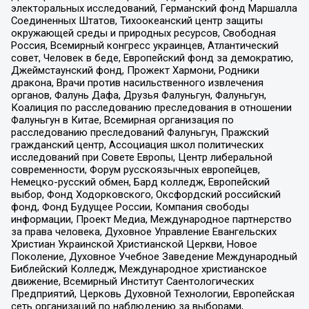
электоральных исследований, Германский фонд Маршалла
Соединенных Штатов, Тихоокеанский центр защиты
окружающей среды и природных ресурсов, Свободная
Россия, Всемирный конгресс украинцев, Атлантический
совет, Человек в беде, Европейский фонд за демократию,
Джеймстаунский фонд, Прожект Хармони, Родники
дракона, Врачи против насильственного извлечения
органов, Фалунь Дафа, Друзья Фалуньгун, Фалуньгун,
Коалиция по расследованию преследования в отношении
Фалуньгун в Китае, Всемирная организация по
расследованию преследований Фалуньгун, Пражский
гражданский центр, Ассоциация школ политических
исследований при Совете Европы, Центр либеральной
современности, Форум русскоязычных европейцев,
Немецко-русский обмен, Бард колледж, Европейский
выбор, Фонд Ходорковского, Оксфордский российский
фонд, Фонд Будущее России, Компания свободы
информации, Проект Медиа, Международное партнерство
за права человека, Духовное Управление Евангельских
Христиан Украинской Христианской Церкви, Новое
Поколение, Духовное Учебное Заведение Международный
Библейский Колледж, Международное христианское
движение, Всемирный Институт Саентологических
Предприятий, Церковь Духовной Технологии, Европейская
сеть организаций по наблюдению за выборами,