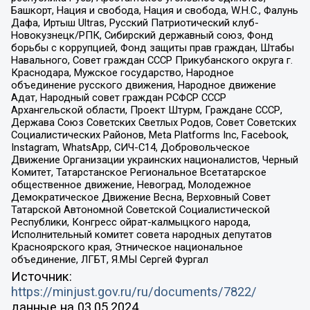
Башкорт, Нация и свобода, Нация и свобода, W.H.С., Фалунь
Дафа, Иртыш Ultras, Русский Патриотический клуб-
Новокузнецк/РПК, Сибирский державный союз, Фонд
борьбы с коррупцией, Фонд защиты прав граждан, Штабы
Навального, Совет граждан СССР Прикубанского округа г.
Краснодара, Мужское государство, Народное
объединение русского движения, Народное движение
Адат, Народный совет граждан РСФСР СССР
Архангельской области, Проект Штурм, Граждане СССР,
Держава Союз Советских Светлых Родов, Совет Советских
Социалистических Районов, Meta Platforms Inc, Facebook,
Instagram, WhatsApp, СИЧ-С14, Добровольческое
Движение Организации украинских националистов, Черный
Комитет, Татарстанское Региональное Всетатарское
общественное движение, Невоград, Молодежное
Демократическое Движение Весна, Верховный Совет
Татарской Автономной Советской Социалистической
Республики, Конгресс ойрат-калмыцкого народа,
Исполнительный комитет совета народных депутатов
Красноярского края, Этническое национальное
объединение, ЛГБТ, Я.МЫ Сергей Фургал
Источник:
https://minjust.gov.ru/ru/documents/7822/
данные на
03.05.2024