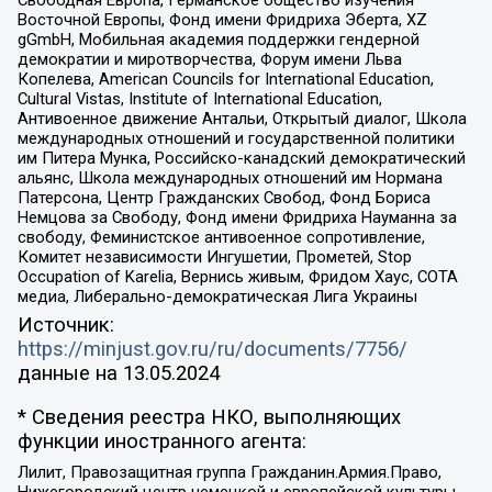
Свободная Европа, Германское общество изучения
Восточной Европы, Фонд имени Фридриха Эберта, XZ
gGmbH, Мобильная академия поддержки гендерной
демократии и миротворчества, Форум имени Льва
Копелева, American Councils for International Education,
Cultural Vistas, Institute of International Education,
Антивоенное движение Антальи, Открытый диалог, Школа
международных отношений и государственной политики
им Питера Мунка, Российско-канадский демократический
альянс, Школа международных отношений им Нормана
Патерсона, Центр Гражданских Свобод, Фонд Бориса
Немцова за Свободу, Фонд имени Фридриха Науманна за
свободу, Феминистское антивоенное сопротивление,
Комитет независимости Ингушетии, Прометей, Stop
Occupation of Karelia, Вернись живым, Фридом Хаус, СОТА
медиа, Либерально-демократическая Лига Украины
Источник:
https://minjust.gov.ru/ru/documents/7756/
данные на
13.05.2024
* Сведения реестра НКО, выполняющих
функции иностранного агента:
Лилит, Правозащитная группа Гражданин.Армия.Право,
Нижегородский центр немецкой и европейской культуры,