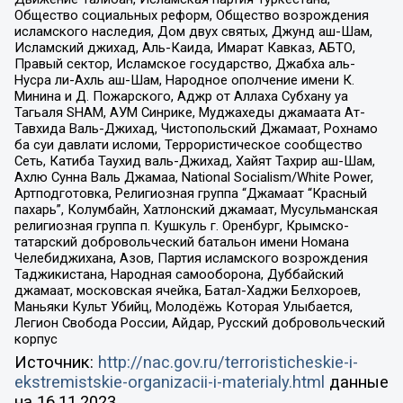
Общество социальных реформ, Общество возрождения
исламского наследия, Дом двух святых, Джунд аш-Шам,
Исламский джихад, Аль-Каида, Имарат Кавказ, АБТО,
Правый сектор, Исламское государство, Джабха аль-
Нусра ли-Ахль аш-Шам, Народное ополчение имени К.
Минина и Д. Пожарского, Аджр от Аллаха Субхану уа
Тагьаля SHAM, АУМ Синрике, Муджахеды джамаата Ат-
Тавхида Валь-Джихад, Чистопольский Джамаат, Рохнамо
ба суи давлати исломи, Террористическое сообщество
Сеть, Катиба Таухид валь-Джихад, Хайят Тахрир аш-Шам,
Ахлю Сунна Валь Джамаа, National Socialism/White Power,
Артподготовка, Религиозная группа “Джамаат “Красный
пахарь”, Колумбайн, Хатлонский джамаат, Мусульманская
религиозная группа п. Кушкуль г. Оренбург, Крымско-
татарский добровольческий батальон имени Номана
Челебиджихана, Азов, Партия исламского возрождения
Таджикистана, Народная самооборона, Дуббайский
джамаат, московская ячейка, Батал-Хаджи Белхороев,
Маньяки Культ Убийц, Молодёжь Которая Улыбается,
Легион Свобода России, Айдар, Русский добровольческий
корпус
Источник:
http://nac.gov.ru/terroristicheskie-i-
ekstremistskie-organizacii-i-materialy.html
данные
на
16.11.2023