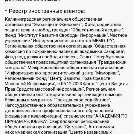
* Реестр иностранных агентов:
Калининградская региональная общественная организация "Экозащита!-Женсовет", Фонд содействия защите прав и свобод граждан "Общественный вердикт", Фонд "Институт Развития Свободы Информации", Частное учреждение "Информационное агентство МЕМО. РУ", Региональная общественная организация "Общественная комиссия по сохранению наследия академика Сахарова", Фонд поддержки свободы прессы, Санкт-Петербургская общественная правозащитная организация "Гражданский контроль", Межрегиональная общественная организация "Информационно-просветительский центр "Мемориал", Региональный Фонд "Центр Защиты Прав Средств Массовой Информации", с 05.12.2023 Фонд "Центр Защиты Прав Средств массовой информации", Региональная общественная благотворительная организация помощи беженцам и мигрантам "Гражданское содействие", Негосударственное образовательное учреждение дополнительного профессионального образования (повышение квалификации) специалистов "АКАДЕМИЯ ПО ПРАВАМ ЧЕЛОВЕКА", Свердловская региональная общественная организация "Сутяжник", Автономная некоммерческая организация "Центр независимых социологических исследований", Союз общественных объединений "Российский исследовательский центр по правам человека", Региональное общественное учреждение научно-информационный центр "МЕМОРИАЛ", Некоммерческая организация "Фонд защиты гласности", Автономная некоммерческая организация "Институт прав человека", Городская общественная организация "Екатеринбургское общество "МЕМОРИАЛ", Городская общественная организация "Рязанское историко-просветительское и правозащитное общество "Мемориал" (Рязанский Мемориал), Челябинский региональный орган общественной самодеятельности – женское общественное объединение "Женщины Евразии", Челябинский региональный орган общественной самодеятельности "Уральская правозащитная группа", Фонд содействия защите здоровья и социальной справедливости имени Андрея Рылькова, Автономная Некоммерческая Организация "Аналитический Центр Юрия Левады", Автономная некоммерческая организация социальной поддержки населения "Проект Апрель", Региональная общественная организация помощи женщинам и детям, находящимся в кризисной ситуации "Информационно-методический центр "Анна", Фонд содействия развитию массовых коммуникаций и правовому просвещению "Так-так-Так", Фонд содействия устойчивому развитию "Серебряная тайга", Свердловский региональный общественный фонд социальных проектов "Новое время", "Idel.Реалии", Кавказ.Реалии, Крым.Реалии, Телеканал Настоящее Время, Татаро-башкирская служба Радио Свобода (Azatliq Radiosi), Радио Свободная Европа/Радио Свобода (PCE/PC), "Сибирь.Реалии", "Фактограф", Благотворительный фонд помощи осужденным и их семьям, Автономная некоммерческая организация "Институт глобализации и социальных движений", Фонд "В защиту прав заключенных", Частное учреждение "Центр поддержки и содействия развитию средств массовой информации", Пензенский региональный общественный благотворительный фонд "Гражданский союз", "Север.Реалии", Некоммерческая организация Фонд "Правовая инициатива", Общество с ограниченной ответственностью "Радио Свободная Европа/Радио Свобода", Чешское информационное агентство "MEDIUM-ORIENT", Красноярская региональная общественная организация "Мы против СПИДа", Камалягин Денис Николаевич, Маркелов Сергей Евгеньевич, Пономарев Лев Александрович, Савицкая Людмила Алексеевна, Автономная некоммерческая организация "Центр по работе с проблемой насилия "НАСИЛИЮ.НЕТ", Межрегиональный профессиональный союз работников здравоохранения "Альянс врачей", Юридическое лицо, зарегистрированное в Латвийской Республике, SIA "Medusa Project" (регистрационный номер 40103797863, дата регистрации 10.06.2014), Некоммерческая организация "Фонд по борьбе с коррупцией", Автономная некоммерческая организация "Институт права и публичной политики", Баданин Роман Сергеевич, Гликин Максим Александрович, Железнова Мария Михайловна, Лукьянова Юлия Сергеевна, Маетная Елизавета Витальевна, Маняхин Петр Борисович, Чуракова Ольга Владимировна, Ярош Юлия Петровна, Юридическое лицо "The Insider SIA", зарегистрированное в Риге, Латвийская Республика (дата регистрации 26.06.2015), являющееся администратором доменного имени интернет-издания "The Insider SIA", https://theins.ru, Постернак Алексей Евгеньевич, Рубин Михаил Аркадьевич, Анин Роман Александрович, Юридическое лицо Istories fonds, зарегистрированное в Латвийской Республике (регистрационный номер 50008295751, дата регистрации 24.02.2020), Великовский Дмитрий Александрович, Долинина Ирина Николаевна, Мароховская Алеся Алексеевна, Шлейнов Роман Юрьевич, Шмагун Олеся Валентиновна, Общество с ограниченной ответственностью "Альтаир 2021", Общество с ограниченной ответственностью "Вега 2021", Общество с ограниченной ответственностью "Главный редактор 2021", Общество с ограниченной ответственностью "Ромашки монолит", Важенков Артем Валерьевич, Ивановская областная общественная организация "Центр гендерных исследований", Гурман Юрий Альбертович, Медиапроект "ОВД-Инфо", Егоров Владимир Владимирович, Жилинский Владимир Александрович, Общество с ограниченной ответственностью "ЗП", Иванова София Юрьевна, Карезина Инна Павловна, Кильтау Екатерина Викторовна, Петров Алексей Викторович, Пискунов Сергей Евгеньевич, Смирнов Сергей Сергеевич, Тихонов Михаил Сергеевич, Общество с ограниченной ответственностью "ЖУРНАЛИСТ-ИНОСТРАННЫЙ АГЕНТ", Арапова Галина Юрьевна, Вольтская Татьяна Анатольевна, Американская компания "Mason G.E.S. Anonymous Foundation" (США), являющаяся владельцем интернет-издания https://mnews.world/, Компания "Stichting Bellingcat", зарегистрированная в Нидерландах (дата регистрации 11.07.2018), Захаров Андрей Вячеславович, Клепиковская Екатерина Дмитриевна, Общество с ограниченной ответственностью "МЕМО", Перл Роман Александрович, Симонов Евгений Алексеевич, Соловьева Елена Анатольевна, Сотников Даниил Владимирович, Сурначева Елизавета Дмитриевна, Автономная некоммерческая организация по защите прав человека и информированию населения "Якутия – Наше Мнение", Общество с ограниченной ответственностью "Москоу диджитал медиа", с 26.01.2023 Общество с ограниченной ответственностью "Чайка Белые сады", Ветошкина Валерия Валерьевна, Заговора Максим Александрович, Межрегиональное общественное движение "Российская ЛГБТ - сеть", Оленичев Максим Владимирович, Павлов Иван Юрьевич, Скворцова Елена Сергеевна, Общество с ограниченной ответственностью "Как бы инагент", Кочетков Игорь Викторович, Общество с ограниченной ответственностью "Честные выборы", Еланчик Олег Александрович, Общество с ограниченной ответственностью "Нобелевский призыв", Гималова Регина Эмилевна, Григорьев Андрей Валерьевич, Григорьева Алина Александровна, Ассоциация по содействию защите прав призывников, альтернативнослужащих и военнослужащих "Правозащитная группа "Гражданин.Армия.Право", Хисамова Регина Фаритовна, Автономная некоммерческая организация по реализации социально-правовых программ "Лилит", Дальневосточное общественное движение "Маяк", Санкт-Петербургская ЛГБТ-инициативная группа "Выход", Инициативная группа ЛГБТ+ "Реверс", Алексеев Андрей Викторович, Бекбулатова Таисия Львовна, Беляев Иван Михайлович, Владыкина Елена Сергеевна, Гельман Марат Александрович, Никульшина Вероника Юрьевна, Толоконникова Надежда Андреевна, Шендерович Виктор Анатольевич, Общество с ограниченной ответственностью "Данное сообщение", Общество с ограниченной ответственностью Издательский дом "Новая глава", Айнбиндер Александра Александровна, Московский комьюнити-центр для ЛГБТ+инициатив, Благотворительный фонд развития филантропии, Deutsche Welle (Германия, Kurt-Schumacher-Strasse 3, 53113 Bonn), Борзунова Мария Михайловна, Воробьев Виктор Викторович, Голубева Анна Львовна, Константинова Алла Михайловна, Малкова Ирина Владимировна, Мурадов Мурад Абдулгалимович, Осетинская Елизавета Николаевна, Понасенков Евгений Николаевич, Ганапольский Матвей Юрьевич, Киселев Евгений Алексеевич, Борухович Ирина Григорьевна, Дремин Иван Тимофеевич, Дубровский Дмитрий Викторович, Красноярская региональная общественная организация поддержки и развития альтернативных образовательных технологий и межкультурных коммуникаций "ИНТЕРРА", Маяковская Екатерина Алексеевна, Фейгин Марк Захарович, Филимонов Андрей Викторович, Дзугкоева Регина Николаевна, Доброхотов Роман Александрович, Дудь Юрий Александрович, Елкин Сергей Владимирович, Кругликов Кирилл Игоревич, Сабунаева Мария Леонидовна, Семенов Алексей Владимирович, Шаинян Карен Багратович, Шульман Екатерина Михайловна, Асафьев Артур Валерьевич, Вахштайн Виктор Семенович, Венедиктов Алексей Алексеевич, Лушникова Екатерина Евгеньевна, Волков Леонид Михайлович, Невзоров Александр Глебович, Пархоменко Сергей Борисович, Сироткин Ярослав Николаевич, Кара-Мурза Владимир Владимирович, Баранова Наталья Владимировна, Гозман Леонид Яковлевич, Кагарлицкий Борис Юльевич, Климарев Михаил Валерьевич, Милов Владимир Станиславович, Автономная некоммерческая организация Краснодарский центр современного искусства "Типография", Моргенштерн Алишер Тагирович, Соболь Любовь Эдуардовна, Общество с ограниченной ответственностью "ЛИЗА НОРМ", Каспаров Гарри Кимович, Ходорковский Михаил Борисович, Общество с ограниченной ответственностью "Апрельские тезисы", Данилович Ирина Брониславовна, Кашин Олег Владимирович, Петров Николай Владимирович, Пивоваров Алексей Владимирович, Соколов Михаил Владимирович, Цветкова Юлия Владимировна, Чичваркин Евгений Александрович, Комитет против пыток/Команда против пыток, Общество с ограниченной ответственностью "Первый научный", Общество с ограниченной ответственностью "Вертолет и ко", Белоцерковская Вероника Борисовна, Кац Максим Евгеньевич, Лазарева Татьяна Юрьевна, Шаведдинов Руслан Табризович, Яшин Илья Валерьевич, Общество с ограниченной ответственностью "Иноагент ААВ", Алешковский Дмитрий Петрович, Альбац Евгения Марковна, Быков Дмитрий Львович, Галямина Юлия Евгеньевна, Лойко Сергей Леонидович, Мартынов Кирилл Константинович, Медведев Сергей Александрович, Крашенинников Федор Геннадиевич, Гордеева Катерина Вл