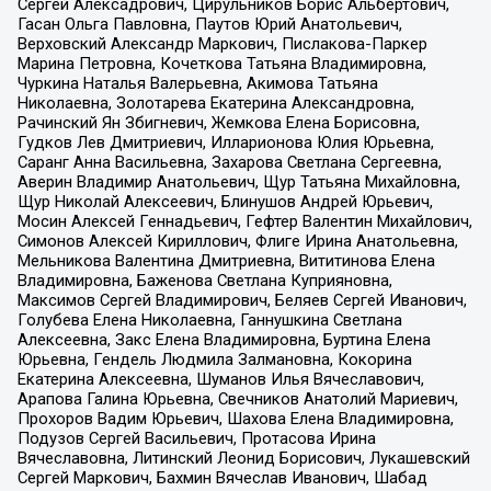
Сергей Алексадрович, Цирульников Борис Альбертович,
Гасан Ольга Павловна, Паутов Юрий Анатольевич,
Верховский Александр Маркович, Пислакова-Паркер
Марина Петровна, Кочеткова Татьяна Владимировна,
Чуркина Наталья Валерьевна, Акимова Татьяна
Николаевна, Золотарева Екатерина Александровна,
Рачинский Ян Збигневич, Жемкова Елена Борисовна,
Гудков Лев Дмитриевич, Илларионова Юлия Юрьевна,
Саранг Анна Васильевна, Захарова Светлана Сергеевна,
Аверин Владимир Анатольевич, Щур Татьяна Михайловна,
Щур Николай Алексеевич, Блинушов Андрей Юрьевич,
Мосин Алексей Геннадьевич, Гефтер Валентин Михайлович,
Симонов Алексей Кириллович, Флиге Ирина Анатольевна,
Мельникова Валентина Дмитриевна, Вититинова Елена
Владимировна, Баженова Светлана Куприяновна,
Максимов Сергей Владимирович, Беляев Сергей Иванович,
Голубева Елена Николаевна, Ганнушкина Светлана
Алексеевна, Закс Елена Владимировна, Буртина Елена
Юрьевна, Гендель Людмила Залмановна, Кокорина
Екатерина Алексеевна, Шуманов Илья Вячеславович,
Арапова Галина Юрьевна, Свечников Анатолий Мариевич,
Прохоров Вадим Юрьевич, Шахова Елена Владимировна,
Подузов Сергей Васильевич, Протасова Ирина
Вячеславовна, Литинский Леонид Борисович, Лукашевский
Сергей Маркович, Бахмин Вячеслав Иванович, Шабад