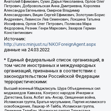
Анатолий Ефимович, Сухих Дарья Николаевна, Орлов Олег
Петрович, Добровольская Анна Дмитриевна, Королева
Александра Евгеньевна, Смирнов Владимир
Александрович, Вицин Сергей Ефимович, Золотухин Борис
Андреевич, Левинсон Лев Семенович, Локшина Татьяна
Иосифовна, Орлов Олег Петрович, Полякова Мара
Федоровна, Резник Генри Маркович, Захаров Герман
Константинович
Источник:
http://unro.minjust.ru/NKOForeignAgent.aspx
данные на
24.03.2022
* Единый федеральный список организаций, в
том числе иностранных и международных
организаций, признанных в соответствии с
законодательством Российской Федерации
террористическими:
Высший военный Маджлисуль Шура Объединенных сил
моджахедов Кавказа, Конгресс народов Ичкерии и
Дагестана, База, Асбат аль-Ансар, Священная война,
Исламская группа, Братья-мусульмане, Партия исламского
освобождения, Лашкар-И-Тайба, Исламская группа,
Движение Талибан, Исламская партия Туркестана,