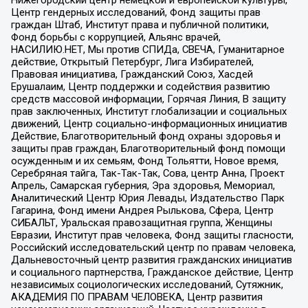
Центр гендерных исследований, Фонд защиты прав
граждан Штаб, Институт права и публичной политики,
Фонд борьбы с коррупцией, Альянс врачей,
НАСИЛИЮ.НЕТ, Мы против СПИДа, СВЕЧА, Гуманитарное
действие, Открытый Петербург, Лига Избирателей,
Правовая инициатива, Гражданский Союз, Хасдей
Ерушалаим, Центр поддержки и содействия развитию
средств массовой информации, Горячая Линия, В защиту
прав заключенных, Институт глобализации и социальных
движений, Центр социально-информационных инициатив
Действие, Благотворительный фонд охраны здоровья и
защиты прав граждан, Благотворительный фонд помощи
осужденным и их семьям, Фонд Тольятти, Новое время,
Серебряная тайга, Так-Так-Так, Сова, центр Анна, Проект
Апрель, Самарская губерния, Эра здоровья, Мемориал,
Аналитический Центр Юрия Левады, Издательство Парк
Гагарина, Фонд имени Андрея Рылькова, Сфера, Центр
СИБАЛЬТ, Уральская правозащитная группа, Женщины
Евразии, Институт прав человека, Фонд защиты гласности,
Российский исследовательский центр по правам человека,
Дальневосточный центр развития гражданских инициатив
и социального партнерства, Гражданское действие, Центр
независимых социологических исследований, Сутяжник,
АКАДЕМИЯ ПО ПРАВАМ ЧЕЛОВЕКА, Центр развития