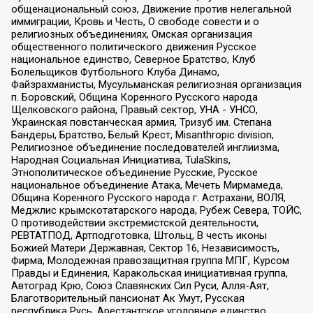
общенациональный союз, Движение против нелегальной
иммиграции, Кровь и Честь, О свободе совести и о
религиозных объединениях, Омская организация
общественного политического движения Русское
национальное единство, Северное Братство, Клуб
Болельщиков Футбольного Клуба Динамо,
Файзрахманисты, Мусульманская религиозная организация
п. Боровский, Община Коренного Русского народа
Щелковского района, Правый сектор, УНА - УНСО,
Украинская повстанческая армия, Тризуб им. Степана
Бандеры, Братство, Белый Крест, Misanthropic division,
Религиозное объединение последователей инглиизма,
Народная Социальная Инициатива, TulaSkins,
Этнополитическое объединение Русские, Русское
национальное объединение Атака, Мечеть Мирмамеда,
Община Коренного Русского народа г. Астрахани, ВОЛЯ,
Меджлис крымскотатарского народа, Рубеж Севера, ТОЙС,
О противодействии экстремистской деятельности,
РЕВТАТПОД, Артподготовка, Штольц, В честь иконы
Божией Матери Державная, Сектор 16, Независимость,
Фирма, Молодежная правозащитная группа МПГ, Курсом
Правды и Единения, Каракольская инициативная группа,
Автоград Крю, Союз Славянских Сил Руси, Алля-Аят,
Благотворительный пансионат Ак Умут, Русская
республика Русь, Арестантское уголовное единство,