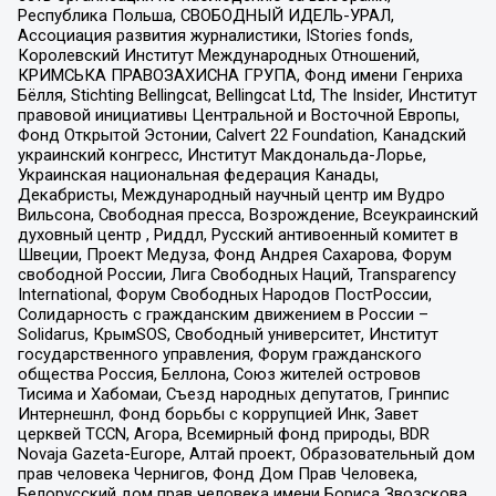
Республика Польша, СВОБОДНЫЙ ИДЕЛЬ-УРАЛ,
Ассоциация развития журналистики, IStories fonds,
Королевский Институт Международных Отношений,
КРИМСЬКА ПРАВОЗАХИСНА ГРУПА, Фонд имени Генриха
Бёлля, Stichting Bellingcat, Bellingcat Ltd, The Insider, Институт
правовой инициативы Центральной и Восточной Европы,
Фонд Открытой Эстонии, Calvert 22 Foundation, Канадский
украинский конгресс, Институт Макдональда-Лорье,
Украинская национальная федерация Канады,
Декабристы, Международный научный центр им Вудро
Вильсона, Свободная пресса, Возрождение, Всеукраинский
духовный центр , Риддл, Русский антивоенный комитет в
Швеции, Проект Медуза, Фонд Андрея Сахарова, Форум
свободной России, Лига Свободных Наций, Transparеncy
International, Форум Свободных Народов ПостРоссии,
Солидарность с гражданским движением в России –
Solidarus, КрымSOS, Свободный университет, Институт
государственного управления, Форум гражданского
общества Россия, Беллона, Союз жителей островов
Тисима и Хабомаи, Съезд народных депутатов, Гринпис
Интернешнл, Фонд борьбы с коррупцией Инк, Завет
церквей TCCN, Агора, Всемирный фонд природы, BDR
Novaja Gazeta-Europe, Алтай проект, Образовательный дом
прав человека Чернигов, Фонд Дом Прав Человека,
Белорусский дом прав человека имени Бориса Звозскова,