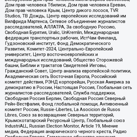
Дом прав человека Тбилиси, Дом прав человека Ереван,
Дом прав человека Крым, Центр дикого лосося, TVR
Studios, ТВ Дождь, Центр европейских исследований им
Вилфрида Мартенса, Сетевое объединение журналистов
расследователей, АЛЛАТРА, За свободную Россию,
Свободная Бурятия, Uralic, UnKremlin, Международная
федерация транспортных рабочих, ИстЧам Финланд,
Гудзоновский институт, Фонд Демократического
Развития, Комитет-2024, Центрально-Европейский
университет, Центр восточноевропейских и
международных исследований, Общество Сторожевой
башни, Библии и трактатов Свидетелей Иеговы,
Гражданский Совет, Центр анализа европейской политики,
Академическая сеть Восточная Европа, Российский
комитет действия, РЭНД корпорейшн, Русская Америка за
демократию в России, Настоящая Россия, Глобальная сеть
журналистов-расследователей, Служба поддержки,
Свободная Россия Берлин, Свободная Россия Северный
Рейн-Вестфалия, Фонд глобальной помощи, Антивоенный
комитет России, Russie-Libertes, La Asocicion de Rusos
Libres, Союз за возвращение Северных территорий,
Крымскотатарский Ресурсный Центр, Глобальный союз
IndustriALL, Russian Election Monitor, Article 19, Мнение
медиа, Федерация анархического черного креста, Радио