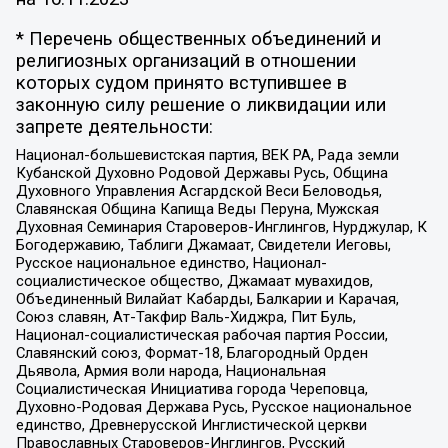
* Перечень общественных объединений и
религиозных организаций в отношении
которых судом принято вступившее в
законную силу решение о ликвидации или
запрете деятельности:
Национал-большевистская партия, ВЕК РА, Рада земли
Кубанской Духовно Родовой Державы Русь, Община
Духовного Управления Асгардской Веси Беловодья,
Славянская Община Капища Веды Перуна, Мужская
Духовная Семинария Староверов-Инглингов, Нурджулар, К
Богодержавию, Таблиги Джамаат, Свидетели Иеговы,
Русское национальное единство, Национал-
социалистическое общество, Джамаат мувахидов,
Объединенный Вилайат Кабарды, Балкарии и Карачая,
Союз славян, Ат-Такфир Валь-Хиджра, Пит Буль,
Национал-социалистическая рабочая партия России,
Славянский союз, Формат-18, Благородный Орден
Дьявола, Армия воли народа, Национальная
Социалистическая Инициатива города Череповца,
Духовно-Родовая Держава Русь, Русское национальное
единство, Древнерусской Инглистической церкви
Православных Староверов-Инглингов, Русский