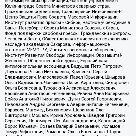
некоммерческих организаций, Частное учреждение в
Калининграде Совета Министров северных стран,
Гражданское содействие, Трансперенси Интернешнл-Р,
Центр Защиты Прав Средств Массовой Информации,
Институт развития прессы - Сибирь, Частное учреждение в
Санкт-Петербурге Совета Министров Северных Стран,
Фонд поддержки свободы прессы, Гражданский контроль,
Человек и Закон, Общественная комиссия по сохранению
наследия академика Сахарова, Информационное
агентство МЕМО. РУ, Институт региональной прессы,
Институт Развития Свободы Информации, Экозащита!-
Женсовет, Общественный вердикт, Евразийская
антимонопольная ассоциация, Бедушев Петр Петрович,
Дзугкоева Регина Николаевна, Кривенко Сергей
Владимирович, Милославский Павел Юрьевич, Шнырова
Ольга Вадимовна, Чанышева Лилия Айратовна, Сидорович
Ольга Борисовна, Туровский Александр Алексеевич,
Васильева Анастасия Евгеньевна, Ривина Анна Валерьевна,
Бойко Анатолий Николаевич, Дугин Сергей Георгиевич,
Пивоваров Андрей Сергеевич, Аверин Виталий Евгеньевич,
Барахоев Магомед Бекханович, Шарипков Олег
Викторович, Мошель Ирина Ароновна, Шведов Григорий
Сергеевич, Пономарев Лев Александрович, Каргалицкий
Борис Юльевич, Созаев Валерий Валерьевич, Исламов
Тимур Рифгатович, Романова Ольга Евгеньевна, Щаров