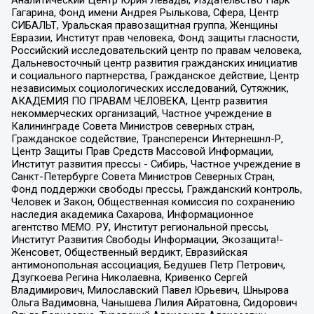
Гагарина, Фонд имени Андрея Рылькова, Сфера, Центр
СИБАЛЬТ, Уральская правозащитная группа, Женщины
Евразии, Институт прав человека, Фонд защиты гласности,
Российский исследовательский центр по правам человека,
Дальневосточный центр развития гражданских инициатив
и социального партнерства, Гражданское действие, Центр
независимых социологических исследований, Сутяжник,
АКАДЕМИЯ ПО ПРАВАМ ЧЕЛОВЕКА, Центр развития
некоммерческих организаций, Частное учреждение в
Калининграде Совета Министров северных стран,
Гражданское содействие, Трансперенси Интернешнл-Р,
Центр Защиты Прав Средств Массовой Информации,
Институт развития прессы - Сибирь, Частное учреждение в
Санкт-Петербурге Совета Министров Северных Стран,
Фонд поддержки свободы прессы, Гражданский контроль,
Человек и Закон, Общественная комиссия по сохранению
наследия академика Сахарова, Информационное
агентство МЕМО. РУ, Институт региональной прессы,
Институт Развития Свободы Информации, Экозащита!-
Женсовет, Общественный вердикт, Евразийская
антимонопольная ассоциация, Бедушев Петр Петрович,
Дзугкоева Регина Николаевна, Кривенко Сергей
Владимирович, Милославский Павел Юрьевич, Шнырова
Ольга Вадимовна, Чанышева Лилия Айратовна, Сидорович