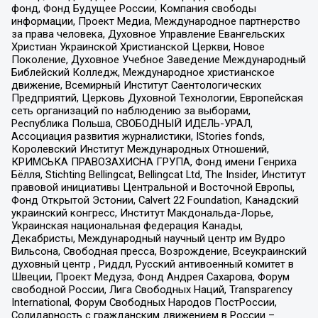
фонд, Фонд Будущее России, Компания свободы
информации, Проект Медиа, Международное партнерство
за права человека, Духовное Управление Евангельских
Христиан Украинской Христианской Церкви, Новое
Поколение, Духовное Учебное Заведение Международный
Библейский Колледж, Международное христианское
движение, Всемирный Институт Саентологических
Предприятий, Церковь Духовной Технологии, Европейская
сеть организаций по наблюдению за выборами,
Республика Польша, СВОБОДНЫЙ ИДЕЛЬ-УРАЛ,
Ассоциация развития журналистики, IStories fonds,
Королевский Институт Международных Отношений,
КРИМСЬКА ПРАВОЗАХИСНА ГРУПА, Фонд имени Генриха
Бёлля, Stichting Bellingcat, Bellingcat Ltd, The Insider, Институт
правовой инициативы Центральной и Восточной Европы,
Фонд Открытой Эстонии, Calvert 22 Foundation, Канадский
украинский конгресс, Институт Макдональда-Лорье,
Украинская национальная федерация Канады,
Декабристы, Международный научный центр им Вудро
Вильсона, Свободная пресса, Возрождение, Всеукраинский
духовный центр , Риддл, Русский антивоенный комитет в
Швеции, Проект Медуза, Фонд Андрея Сахарова, Форум
свободной России, Лига Свободных Наций, Transparеncy
International, Форум Свободных Народов ПостРоссии,
Солидарность с гражданским движением в России –