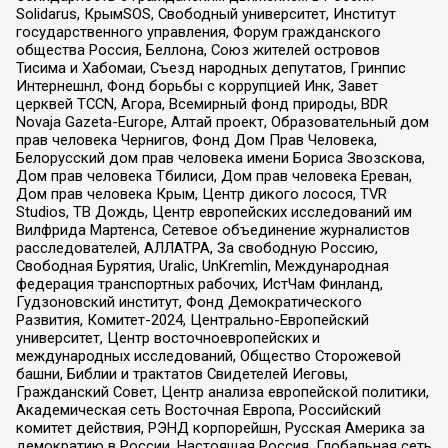
Solidarus, КрымSOS, Свободный университет, Институт
государственного управления, Форум гражданского
общества Россия, Беллона, Союз жителей островов
Тисима и Хабомаи, Съезд народных депутатов, Гринпис
Интернешнл, Фонд борьбы с коррупцией Инк, Завет
церквей TCCN, Агора, Всемирный фонд природы, BDR
Novaja Gazeta-Europe, Алтай проект, Образовательный дом
прав человека Чернигов, Фонд Дом Прав Человека,
Белорусский дом прав человека имени Бориса Звозскова,
Дом прав человека Тбилиси, Дом прав человека Ереван,
Дом прав человека Крым, Центр дикого лосося, TVR
Studios, ТВ Дождь, Центр европейских исследований им
Вилфрида Мартенса, Сетевое объединение журналистов
расследователей, АЛЛАТРА, За свободную Россию,
Свободная Бурятия, Uralic, UnKremlin, Международная
федерация транспортных рабочих, ИстЧам Финланд,
Гудзоновский институт, Фонд Демократического
Развития, Комитет-2024, Центрально-Европейский
университет, Центр восточноевропейских и
международных исследований, Общество Сторожевой
башни, Библии и трактатов Свидетелей Иеговы,
Гражданский Совет, Центр анализа европейской политики,
Академическая сеть Восточная Европа, Российский
комитет действия, РЭНД корпорейшн, Русская Америка за
демократию в России, Настоящая Россия, Глобальная сеть