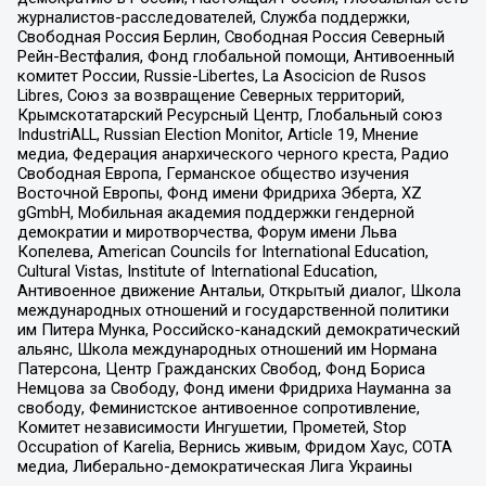
журналистов-расследователей, Служба поддержки,
Свободная Россия Берлин, Свободная Россия Северный
Рейн-Вестфалия, Фонд глобальной помощи, Антивоенный
комитет России, Russie-Libertes, La Asocicion de Rusos
Libres, Союз за возвращение Северных территорий,
Крымскотатарский Ресурсный Центр, Глобальный союз
IndustriALL, Russian Election Monitor, Article 19, Мнение
медиа, Федерация анархического черного креста, Радио
Свободная Европа, Германское общество изучения
Восточной Европы, Фонд имени Фридриха Эберта, XZ
gGmbH, Мобильная академия поддержки гендерной
демократии и миротворчества, Форум имени Льва
Копелева, American Councils for International Education,
Cultural Vistas, Institute of International Education,
Антивоенное движение Антальи, Открытый диалог, Школа
международных отношений и государственной политики
им Питера Мунка, Российско-канадский демократический
альянс, Школа международных отношений им Нормана
Патерсона, Центр Гражданских Свобод, Фонд Бориса
Немцова за Свободу, Фонд имени Фридриха Науманна за
свободу, Феминистское антивоенное сопротивление,
Комитет независимости Ингушетии, Прометей, Stop
Occupation of Karelia, Вернись живым, Фридом Хаус, СОТА
медиа, Либерально-демократическая Лига Украины