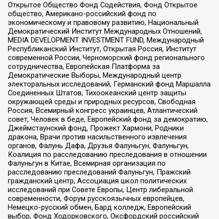
Открытое Общество Фонд Содействия, Фонд Открытое
общество, Американо-российский фонд по
экономическому и правовому развитию, Национальный
Демократический Институт Международных Отношений,
MEDIA DEVELOPMENT INVESTMENT FUND, Международный
Республиканский Институт, Открытая Россия, Институт
современной России, Черноморский фонд регионального
сотрудничества, Европейская Платформа за
Демократические Выборы, Международный центр
электоральных исследований, Германский фонд Маршалла
Соединенных Штатов, Тихоокеанский центр защиты
окружающей среды и природных ресурсов, Свободная
Россия, Всемирный конгресс украинцев, Атлантический
совет, Человек в беде, Европейский фонд за демократию,
Джеймстаунский фонд, Прожект Хармони, Родники
дракона, Врачи против насильственного извлечения
органов, Фалунь Дафа, Друзья Фалуньгун, Фалуньгун,
Коалиция по расследованию преследования в отношении
Фалуньгун в Китае, Всемирная организация по
расследованию преследований Фалуньгун, Пражский
гражданский центр, Ассоциация школ политических
исследований при Совете Европы, Центр либеральной
современности, Форум русскоязычных европейцев,
Немецко-русский обмен, Бард колледж, Европейский
выбор, Фонд Ходорковского, Оксфордский российский