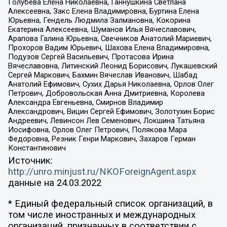
Голубева Елена Николаевна, Ганнушкина Светлана
Алексеевна, Закс Елена Владимировна, Буртина Елена
Юрьевна, Гендель Людмила Залмановна, Кокорина
Екатерина Алексеевна, Шуманов Илья Вячеславович,
Арапова Галина Юрьевна, Свечников Анатолий Мариевич,
Прохоров Вадим Юрьевич, Шахова Елена Владимировна,
Подузов Сергей Васильевич, Протасова Ирина
Вячеславовна, Литинский Леонид Борисович, Лукашевский
Сергей Маркович, Бахмин Вячеслав Иванович, Шабад
Анатолий Ефимович, Сухих Дарья Николаевна, Орлов Олег
Петрович, Добровольская Анна Дмитриевна, Королева
Александра Евгеньевна, Смирнов Владимир
Александрович, Вицин Сергей Ефимович, Золотухин Борис
Андреевич, Левинсон Лев Семенович, Локшина Татьяна
Иосифовна, Орлов Олег Петрович, Полякова Мара
Федоровна, Резник Генри Маркович, Захаров Герман
Константинович
Источник:
http://unro.minjust.ru/NKOForeignAgent.aspx
данные на
24.03.2022
* Единый федеральный список организаций, в
том числе иностранных и международных
организаций, признанных в соответствии с