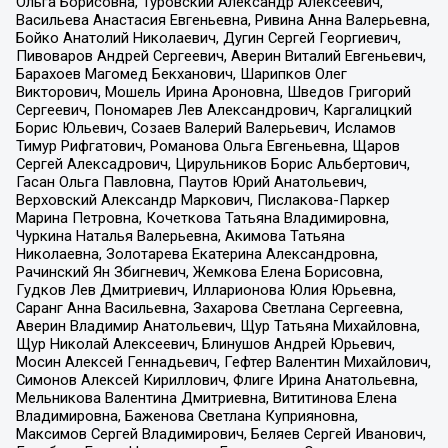
Ольга Борисовна, Туровский Александр Алексеевич,
Васильева Анастасия Евгеньевна, Ривина Анна Валерьевна,
Бойко Анатолий Николаевич, Дугин Сергей Георгиевич,
Пивоваров Андрей Сергеевич, Аверин Виталий Евгеньевич,
Барахоев Магомед Бекханович, Шарипков Олег
Викторович, Мошель Ирина Ароновна, Шведов Григорий
Сергеевич, Пономарев Лев Александрович, Каргалицкий
Борис Юльевич, Созаев Валерий Валерьевич, Исламов
Тимур Рифгатович, Романова Ольга Евгеньевна, Щаров
Сергей Алексадрович, Цирульников Борис Альбертович,
Гасан Ольга Павловна, Паутов Юрий Анатольевич,
Верховский Александр Маркович, Пислакова-Паркер
Марина Петровна, Кочеткова Татьяна Владимировна,
Чуркина Наталья Валерьевна, Акимова Татьяна
Николаевна, Золотарева Екатерина Александровна,
Рачинский Ян Збигневич, Жемкова Елена Борисовна,
Гудков Лев Дмитриевич, Илларионова Юлия Юрьевна,
Саранг Анна Васильевна, Захарова Светлана Сергеевна,
Аверин Владимир Анатольевич, Щур Татьяна Михайловна,
Щур Николай Алексеевич, Блинушов Андрей Юрьевич,
Мосин Алексей Геннадьевич, Гефтер Валентин Михайлович,
Симонов Алексей Кириллович, Флиге Ирина Анатольевна,
Мельникова Валентина Дмитриевна, Вититинова Елена
Владимировна, Баженова Светлана Куприяновна,
Максимов Сергей Владимирович, Беляев Сергей Иванович,