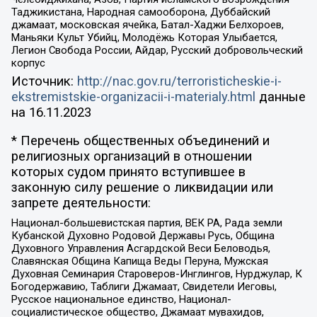
Таджикистана, Народная самооборона, Дуббайский
джамаат, московская ячейка, Батал-Хаджи Белхороев,
Маньяки Культ Убийц, Молодёжь Которая Улыбается,
Легион Свобода России, Айдар, Русский добровольческий
корпус
Источник:
http://nac.gov.ru/terroristicheskie-i-
ekstremistskie-organizacii-i-materialy.html
данные
на
16.11.2023
* Перечень общественных объединений и
религиозных организаций в отношении
которых судом принято вступившее в
законную силу решение о ликвидации или
запрете деятельности:
Национал-большевистская партия, ВЕК РА, Рада земли
Кубанской Духовно Родовой Державы Русь, Община
Духовного Управления Асгардской Веси Беловодья,
Славянская Община Капища Веды Перуна, Мужская
Духовная Семинария Староверов-Инглингов, Нурджулар, К
Богодержавию, Таблиги Джамаат, Свидетели Иеговы,
Русское национальное единство, Национал-
социалистическое общество, Джамаат мувахидов,