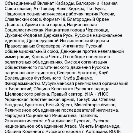
Объединенный Вилайат Кабарды, Балкарии и Карачая,
Союз славян, Ат-Такфир Валь-Хиджра, Пит Буль,
Национал-социалистическая рабочая партия России,
Славянский союз, Формат-18, Благородный Орден
Дьявола, Армия воли народа, Национальная
Социалистическая Инициатива города Череповца,
Духовно-Родовая Держава Русь, Русское национальное
единство, Древнерусской Инглистической церкви
Православных Староверов-Инглингов, Русский
общенациональный союз, Движение против нелегальной
иммиграции, Кровь и Честь, О свободе совести и о
религиозных объединениях, Омская организация
общественного политического движения Русское
национальное единство, Северное Братство, Клуб
Болельщиков Футбольного Клуба Динамо,
Файзрахманисты, Мусульманская религиозная организация
п. Боровский, Община Коренного Русского народа
Щелковского района, Правый сектор, УНА - УНСО,
Украинская повстанческая армия, Тризуб им. Степана
Бандеры, Братство, Белый Крест, Misanthropic division,
Религиозное объединение последователей инглиизма,
Народная Социальная Инициатива, TulaSkins,
Этнополитическое объединение Русские, Русское
национальное объединение Атака, Мечеть Мирмамеда,
Община Коренного Русского народа г. Астрахани, ВОЛЯ,