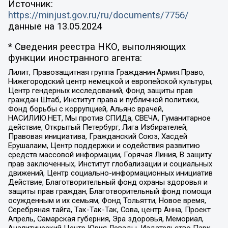
Источник:
https://minjust.gov.ru/ru/documents/7756/
данные на
13.05.2024
* Сведения реестра НКО, выполняющих
функции иностранного агента:
Лилит, Правозащитная группа Гражданин.Армия.Право,
Нижегородский центр немецкой и европейской культуры,
Центр гендерных исследований, Фонд защиты прав
граждан Штаб, Институт права и публичной политики,
Фонд борьбы с коррупцией, Альянс врачей,
НАСИЛИЮ.НЕТ, Мы против СПИДа, СВЕЧА, Гуманитарное
действие, Открытый Петербург, Лига Избирателей,
Правовая инициатива, Гражданский Союз, Хасдей
Ерушалаим, Центр поддержки и содействия развитию
средств массовой информации, Горячая Линия, В защиту
прав заключенных, Институт глобализации и социальных
движений, Центр социально-информационных инициатив
Действие, Благотворительный фонд охраны здоровья и
защиты прав граждан, Благотворительный фонд помощи
осужденным и их семьям, Фонд Тольятти, Новое время,
Серебряная тайга, Так-Так-Так, Сова, центр Анна, Проект
Апрель, Самарская губерния, Эра здоровья, Мемориал,
Аналитический Центр Юрия Левады, Издательство Парк