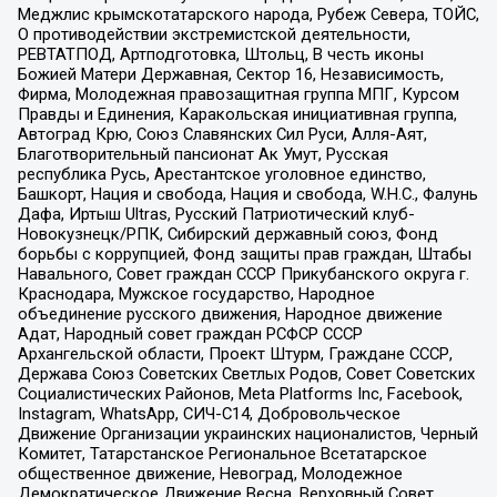
Меджлис крымскотатарского народа, Рубеж Севера, ТОЙС,
О противодействии экстремистской деятельности,
РЕВТАТПОД, Артподготовка, Штольц, В честь иконы
Божией Матери Державная, Сектор 16, Независимость,
Фирма, Молодежная правозащитная группа МПГ, Курсом
Правды и Единения, Каракольская инициативная группа,
Автоград Крю, Союз Славянских Сил Руси, Алля-Аят,
Благотворительный пансионат Ак Умут, Русская
республика Русь, Арестантское уголовное единство,
Башкорт, Нация и свобода, Нация и свобода, W.H.С., Фалунь
Дафа, Иртыш Ultras, Русский Патриотический клуб-
Новокузнецк/РПК, Сибирский державный союз, Фонд
борьбы с коррупцией, Фонд защиты прав граждан, Штабы
Навального, Совет граждан СССР Прикубанского округа г.
Краснодара, Мужское государство, Народное
объединение русского движения, Народное движение
Адат, Народный совет граждан РСФСР СССР
Архангельской области, Проект Штурм, Граждане СССР,
Держава Союз Советских Светлых Родов, Совет Советских
Социалистических Районов, Meta Platforms Inc, Facebook,
Instagram, WhatsApp, СИЧ-С14, Добровольческое
Движение Организации украинских националистов, Черный
Комитет, Татарстанское Региональное Всетатарское
общественное движение, Невоград, Молодежное
Демократическое Движение Весна, Верховный Совет