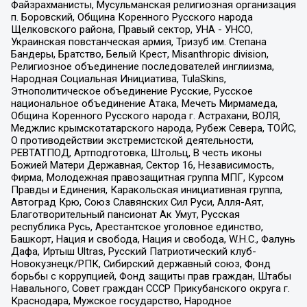
Файзрахманисты, Мусульманская религиозная организация
п. Боровский, Община Коренного Русского народа
Щелковского района, Правый сектор, УНА - УНСО,
Украинская повстанческая армия, Тризуб им. Степана
Бандеры, Братство, Белый Крест, Misanthropic division,
Религиозное объединение последователей инглиизма,
Народная Социальная Инициатива, TulaSkins,
Этнополитическое объединение Русские, Русское
национальное объединение Атака, Мечеть Мирмамеда,
Община Коренного Русского народа г. Астрахани, ВОЛЯ,
Меджлис крымскотатарского народа, Рубеж Севера, ТОЙС,
О противодействии экстремистской деятельности,
РЕВТАТПОД, Артподготовка, Штольц, В честь иконы
Божией Матери Державная, Сектор 16, Независимость,
Фирма, Молодежная правозащитная группа МПГ, Курсом
Правды и Единения, Каракольская инициативная группа,
Автоград Крю, Союз Славянских Сил Руси, Алля-Аят,
Благотворительный пансионат Ак Умут, Русская
республика Русь, Арестантское уголовное единство,
Башкорт, Нация и свобода, Нация и свобода, W.H.С., Фалунь
Дафа, Иртыш Ultras, Русский Патриотический клуб-
Новокузнецк/РПК, Сибирский державный союз, Фонд
борьбы с коррупцией, Фонд защиты прав граждан, Штабы
Навального, Совет граждан СССР Прикубанского округа г.
Краснодара, Мужское государство, Народное