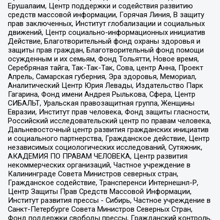
Ерушалаим, Центр поддержки и содействия развитию
средств массовой информации, Горячая Линия, В защиту
прав заключенных, Институт глобализации и социальных
движений, Центр социально-информационных инициатив
Действие, Благотворительный фонд охраны здоровья и
защиты прав граждан, Благотворительный фонд помощи
осужденным и их семьям, Фонд Тольятти, Новое время,
Серебряная тайга, Так-Так-Так, Сова, центр Анна, Проект
Апрель, Самарская губерния, Эра здоровья, Мемориал,
Аналитический Центр Юрия Левады, Издательство Парк
Гагарина, Фонд имени Андрея Рылькова, Сфера, Центр
СИБАЛЬТ, Уральская правозащитная группа, Женщины
Евразии, Институт прав человека, Фонд защиты гласности,
Российский исследовательский центр по правам человека,
Дальневосточный центр развития гражданских инициатив
и социального партнерства, Гражданское действие, Центр
независимых социологических исследований, Сутяжник,
АКАДЕМИЯ ПО ПРАВАМ ЧЕЛОВЕКА, Центр развития
некоммерческих организаций, Частное учреждение в
Калининграде Совета Министров северных стран,
Гражданское содействие, Трансперенси Интернешнл-Р,
Центр Защиты Прав Средств Массовой Информации,
Институт развития прессы - Сибирь, Частное учреждение в
Санкт-Петербурге Совета Министров Северных Стран,
Фонд поддержки свободы прессы, Гражданский контроль,