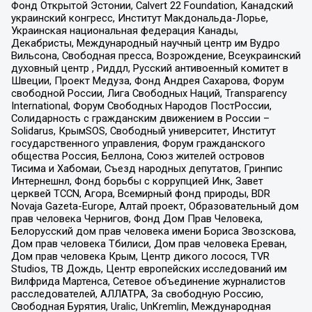
Фонд Открытой Эстонии, Calvert 22 Foundation, Канадский
украинский конгресс, Институт Макдональда-Лорье,
Украинская национальная федерация Канады,
Декабристы, Международный научный центр им Вудро
Вильсона, Свободная пресса, Возрождение, Всеукраинский
духовный центр , Риддл, Русский антивоенный комитет в
Швеции, Проект Медуза, Фонд Андрея Сахарова, Форум
свободной России, Лига Свободных Наций, Transparеncy
International, Форум Свободных Народов ПостРоссии,
Солидарность с гражданским движением в России –
Solidarus, КрымSOS, Свободный университет, Институт
государственного управления, Форум гражданского
общества Россия, Беллона, Союз жителей островов
Тисима и Хабомаи, Съезд народных депутатов, Гринпис
Интернешнл, Фонд борьбы с коррупцией Инк, Завет
церквей TCCN, Агора, Всемирный фонд природы, BDR
Novaja Gazeta-Europe, Алтай проект, Образовательный дом
прав человека Чернигов, Фонд Дом Прав Человека,
Белорусский дом прав человека имени Бориса Звозскова,
Дом прав человека Тбилиси, Дом прав человека Ереван,
Дом прав человека Крым, Центр дикого лосося, TVR
Studios, ТВ Дождь, Центр европейских исследований им
Вилфрида Мартенса, Сетевое объединение журналистов
расследователей, АЛЛАТРА, За свободную Россию,
Свободная Бурятия, Uralic, UnKremlin, Международная