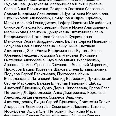
Гудков Лев Дмитриевич, Илларионова Юлия Юрьевна,
Саранг Анна Васильевна, Захарова Светлана Сергеевна,
Аверин Владимир Анатольевич, Щур Татьяна Михайловна,
Щур Николай Алексеевич, Блинушов Андрей Юрьевич,
Мосин Алексей Геннадьевич, Гефтер Валентин Михайлович,
Симонов Алексей Кириллович, Флиге Ирина Анатольевна,
Мельникова Валентина Дмитриевна, Вититинова Елена
Владимировна, Баженова Светлана Куприяновна,
Максимов Сергей Владимирович, Беляев Сергей Иванович,
Голубева Елена Николаевна, Ганнушкина Светлана
Алексеевна, Закс Елена Владимировна, Буртина Елена
Юрьевна, Гендель Людмила Залмановна, Кокорина
Екатерина Алексеевна, Шуманов Илья Вячеславович,
Арапова Галина Юрьевна, Свечников Анатолий Мариевич,
Прохоров Вадим Юрьевич, Шахова Елена Владимировна,
Подузов Сергей Васильевич, Протасова Ирина
Вячеславовна, Литинский Леонид Борисович, Лукашевский
Сергей Маркович, Бахмин Вячеслав Иванович, Шабад
Анатолий Ефимович, Сухих Дарья Николаевна, Орлов Олег
Петрович, Добровольская Анна Дмитриевна, Королева
Александра Евгеньевна, Смирнов Владимир
Александрович, Вицин Сергей Ефимович, Золотухин Борис
Андреевич, Левинсон Лев Семенович, Локшина Татьяна
Иосифовна, Орлов Олег Петрович, Полякова Мара
Федоровна, Резник Генри Маркович, Захаров Герман