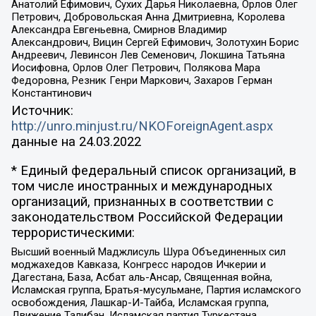
Анатолий Ефимович, Сухих Дарья Николаевна, Орлов Олег
Петрович, Добровольская Анна Дмитриевна, Королева
Александра Евгеньевна, Смирнов Владимир
Александрович, Вицин Сергей Ефимович, Золотухин Борис
Андреевич, Левинсон Лев Семенович, Локшина Татьяна
Иосифовна, Орлов Олег Петрович, Полякова Мара
Федоровна, Резник Генри Маркович, Захаров Герман
Константинович
Источник:
http://unro.minjust.ru/NKOForeignAgent.aspx
данные на
24.03.2022
* Единый федеральный список организаций, в
том числе иностранных и международных
организаций, признанных в соответствии с
законодательством Российской Федерации
террористическими:
Высший военный Маджлисуль Шура Объединенных сил
моджахедов Кавказа, Конгресс народов Ичкерии и
Дагестана, База, Асбат аль-Ансар, Священная война,
Исламская группа, Братья-мусульмане, Партия исламского
освобождения, Лашкар-И-Тайба, Исламская группа,
Движение Талибан, Исламская партия Туркестана,