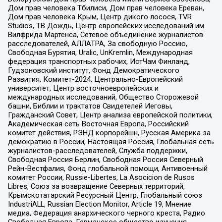
Дом прав человека Тбилиси, Дом прав человека Ереван,
Дом прав человека Крым, Центр дикого лосося, TVR
Studios, ТВ Дождь, Центр европейских исследований им
Вилфрида Мартенса, Сетевое объединение журналистов
расследователей, АЛЛАТРА, За свободную Россию,
Свободная Бурятия, Uralic, UnKremlin, Международная
федерация транспортных рабочих, ИстЧам Финланд,
Гудзоновский институт, Фонд Демократического
Развития, Комитет-2024, Центрально-Европейский
университет, Центр восточноевропейских и
международных исследований, Общество Сторожевой
башни, Библии и трактатов Свидетелей Иеговы,
Гражданский Совет, Центр анализа европейской политики,
Академическая сеть Восточная Европа, Российский
комитет действия, РЭНД корпорейшн, Русская Америка за
демократию в России, Настоящая Россия, Глобальная сеть
журналистов-расследователей, Служба поддержки,
Свободная Россия Берлин, Свободная Россия Северный
Рейн-Вестфалия, Фонд глобальной помощи, Антивоенный
комитет России, Russie-Libertes, La Asocicion de Rusos
Libres, Союз за возвращение Северных территорий,
Крымскотатарский Ресурсный Центр, Глобальный союз
IndustriALL, Russian Election Monitor, Article 19, Мнение
медиа, Федерация анархического черного креста, Радио