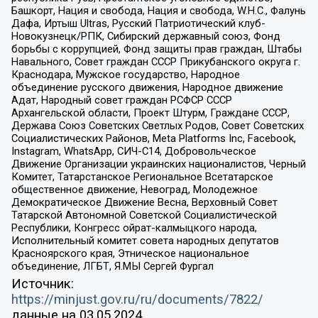
Башкорт, Нация и свобода, Нация и свобода, W.H.С., Фалунь
Дафа, Иртыш Ultras, Русский Патриотический клуб-
Новокузнецк/РПК, Сибирский державный союз, Фонд
борьбы с коррупцией, Фонд защиты прав граждан, Штабы
Навального, Совет граждан СССР Прикубанского округа г.
Краснодара, Мужское государство, Народное
объединение русского движения, Народное движение
Адат, Народный совет граждан РСФСР СССР
Архангельской области, Проект Штурм, Граждане СССР,
Держава Союз Советских Светлых Родов, Совет Советских
Социалистических Районов, Meta Platforms Inc, Facebook,
Instagram, WhatsApp, СИЧ-С14, Добровольческое
Движение Организации украинских националистов, Черный
Комитет, Татарстанское Региональное Всетатарское
общественное движение, Невоград, Молодежное
Демократическое Движение Весна, Верховный Совет
Татарской Автономной Советской Социалистической
Республики, Конгресс ойрат-калмыцкого народа,
Исполнительный комитет совета народных депутатов
Красноярского края, Этническое национальное
объединение, ЛГБТ, Я.МЫ Сергей Фургал
Источник:
https://minjust.gov.ru/ru/documents/7822/
данные на
03.05.2024