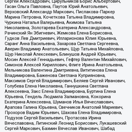
Сергей Алексадрович, Цирульников Борис Альбертович,
Гасан Ольга Павловна, Паутов Юрий Анатольевич,
Верховский Александр Маркович, Пислакова-Паркер
Марина Петровна, Кочеткова Татьяна Владимировна,
Чуркина Наталья Валерьевна, Акимова Татьяна
Николаевна, Золотарева Екатерина Александровна,
Рачинский Ян Збигневич, Жемкова Елена Борисовна,
Гудков Лев Дмитриевич, Илларионова Юлия Юрьевна,
Саранг Анна Васильевна, Захарова Светлана Сергеевна,
Аверин Владимир Анатольевич, Щур Татьяна Михайловна,
Щур Николай Алексеевич, Блинушов Андрей Юрьевич,
Мосин Алексей Геннадьевич, Гефтер Валентин Михайлович,
Симонов Алексей Кириллович, Флиге Ирина Анатольевна,
Мельникова Валентина Дмитриевна, Вититинова Елена
Владимировна, Баженова Светлана Куприяновна,
Максимов Сергей Владимирович, Беляев Сергей Иванович,
Голубева Елена Николаевна, Ганнушкина Светлана
Алексеевна, Закс Елена Владимировна, Буртина Елена
Юрьевна, Гендель Людмила Залмановна, Кокорина
Екатерина Алексеевна, Шуманов Илья Вячеславович,
Арапова Галина Юрьевна, Свечников Анатолий Мариевич,
Прохоров Вадим Юрьевич, Шахова Елена Владимировна,
Подузов Сергей Васильевич, Протасова Ирина
Вячеславовна, Литинский Леонид Борисович, Лукашевский
Сергей Маркович, Бахмин Вячеслав Иванович, Шабад