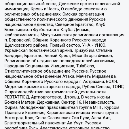
общенациональный союз, Движение против нелегальной
иммиграции, Кровь и Честь, О свободе совести и о
религиозных объединениях, Омская организация
общественного политического движения Русское
национальное единство, Северное Братство, Клуб
Болельщиков Футбольного Клуба Динамо,
Файзрахманисты, Мусульманская религиозная организация
п. Боровский, Община Коренного Русского народа
Щелковского района, Правый сектор, УНА - УНСО,
Украинская повстанческая армия, Тризуб им. Степана
Бандеры, Братство, Белый Крест, Misanthropic division,
Религиозное объединение последователей инглиизма,
Народная Социальная Инициатива, TulaSkins,
Этнополитическое объединение Русские, Русское
национальное объединение Атака, Мечеть Мирмамеда,
Община Коренного Русского народа г. Астрахани, ВОЛЯ,
Меджлис крымскотатарского народа, Рубеж Севера, ТОЙС,
О противодействии экстремистской деятельности,
РЕВТАТПОД, Артподготовка, Штольц, В честь иконы
Божией Матери Державная, Сектор 16, Независимость,
Фирма, Молодежная правозащитная группа МПГ, Курсом
Правды и Единения, Каракольская инициативная группа,
Автоград Крю, Союз Славянских Сил Руси, Алля-Аят,
Благотворительный пансионат Ак Умут, Русская
республика Русь, Арестантское уголовное единство,