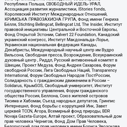
Республика Польша, СВОБОДНЫЙ ИДЕЛЬ-УРАЛ,
Ассоциация развития журналистики, IStories fonds,
Королевский Институт Международных Отношений,
КРИМСЬКА ПРАВОЗАХИСНА ГРУПА, Фонд имени Генриха
Бёлля, Stichting Bellingcat, Bellingcat Ltd, The Insider, Институт
правовой инициативы Центральной и Восточной Европы,
Фонд Открытой Эстонии, Calvert 22 Foundation, Канадский
украинский конгресс, Институт Макдональда-Лорье,
Украинская национальная федерация Канады,
Декабристы, Международный научный центр им Вудро
Вильсона, Свободная пресса, Возрождение, Всеукраинский
духовный центр , Риддл, Русский антивоенный комитет в
Швеции, Проект Медуза, Фонд Андрея Сахарова, Форум
свободной России, Лига Свободных Наций, Transparеncy
International, Форум Свободных Народов ПостРоссии,
Солидарность с гражданским движением в России –
Solidarus, КрымSOS, Свободный университет, Институт
государственного управления, Форум гражданского
общества Россия, Беллона, Союз жителей островов
Тисима и Хабомаи, Съезд народных депутатов, Гринпис
Интернешнл, Фонд борьбы с коррупцией Инк, Завет
церквей TCCN, Агора, Всемирный фонд природы, BDR
Novaja Gazeta-Europe, Алтай проект, Образовательный дом
прав человека Чернигов, Фонд Дом Прав Человека,
Белорусский дом прав человека имени Бориса Звозскова,