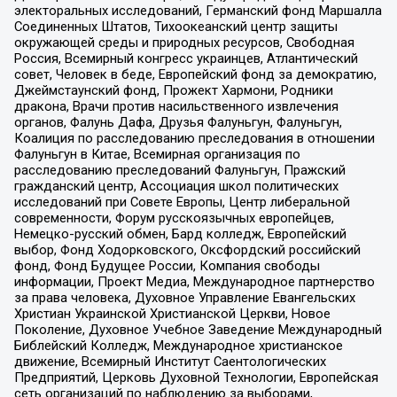
электоральных исследований, Германский фонд Маршалла
Соединенных Штатов, Тихоокеанский центр защиты
окружающей среды и природных ресурсов, Свободная
Россия, Всемирный конгресс украинцев, Атлантический
совет, Человек в беде, Европейский фонд за демократию,
Джеймстаунский фонд, Прожект Хармони, Родники
дракона, Врачи против насильственного извлечения
органов, Фалунь Дафа, Друзья Фалуньгун, Фалуньгун,
Коалиция по расследованию преследования в отношении
Фалуньгун в Китае, Всемирная организация по
расследованию преследований Фалуньгун, Пражский
гражданский центр, Ассоциация школ политических
исследований при Совете Европы, Центр либеральной
современности, Форум русскоязычных европейцев,
Немецко-русский обмен, Бард колледж, Европейский
выбор, Фонд Ходорковского, Оксфордский российский
фонд, Фонд Будущее России, Компания свободы
информации, Проект Медиа, Международное партнерство
за права человека, Духовное Управление Евангельских
Христиан Украинской Христианской Церкви, Новое
Поколение, Духовное Учебное Заведение Международный
Библейский Колледж, Международное христианское
движение, Всемирный Институт Саентологических
Предприятий, Церковь Духовной Технологии, Европейская
сеть организаций по наблюдению за выборами,