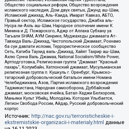
Общество социальных реформ, Общество возрождения
исламского наследия, Дом двух святых, Джунд аш-Шам,
Исламский джихад, Аль-Каида, Имарат Кавказ, АБТО,
Правый сектор, Исламское государство, Джабха аль-
Нусра ли-Ахль аш-Шам, Народное ополчение имени К.
Минина и Д. Пожарского, Аджр от Аллаха Субхану уа
Тагьаля SHAM, АУМ Синрике, Муджахеды джамаата Ат-
Тавхида Валь-Джихад, Чистопольский Джамаат, Рохнамо
ба суи давлати исломи, Террористическое сообщество
Сеть, Катиба Таухид валь-Джихад, Хайят Тахрир аш-Шам,
Ахлю Сунна Валь Джамаа, National Socialism/White Power,
Артподготовка, Религиозная группа “Джамаат “Красный
пахарь”, Колумбайн, Хатлонский джамаат, Мусульманская
религиозная группа п. Кушкуль г. Оренбург, Крымско-
татарский добровольческий батальон имени Номана
Челебиджихана, Азов, Партия исламского возрождения
Таджикистана, Народная самооборона, Дуббайский
джамаат, московская ячейка, Батал-Хаджи Белхороев,
Маньяки Культ Убийц, Молодёжь Которая Улыбается,
Легион Свобода России, Айдар, Русский добровольческий
корпус
Источник:
http://nac.gov.ru/terroristicheskie-i-
ekstremistskie-organizacii-i-materialy.html
данные
на
16.11.2023