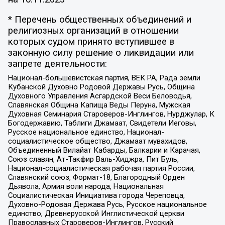
* Перечень общественных объединений и
религиозных организаций в отношении
которых судом принято вступившее в
законную силу решение о ликвидации или
запрете деятельности:
Национал-большевистская партия, ВЕК РА, Рада земли
Кубанской Духовно Родовой Державы Русь, Община
Духовного Управления Асгардской Веси Беловодья,
Славянская Община Капища Веды Перуна, Мужская
Духовная Семинария Староверов-Инглингов, Нурджулар, К
Богодержавию, Таблиги Джамаат, Свидетели Иеговы,
Русское национальное единство, Национал-
социалистическое общество, Джамаат мувахидов,
Объединенный Вилайат Кабарды, Балкарии и Карачая,
Союз славян, Ат-Такфир Валь-Хиджра, Пит Буль,
Национал-социалистическая рабочая партия России,
Славянский союз, Формат-18, Благородный Орден
Дьявола, Армия воли народа, Национальная
Социалистическая Инициатива города Череповца,
Духовно-Родовая Держава Русь, Русское национальное
единство, Древнерусской Инглистической церкви
Православных Староверов-Инглингов, Русский