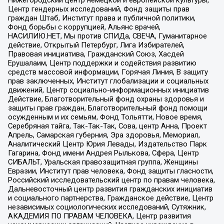
Центр гендерных исследований, Фонд защиты прав
граждан Штаб, Институт права и публичной политики,
Фонд борьбы с коррупцией, Альянс врачей,
НАСИЛИЮ.НЕТ, Мы против СПИДа, СВЕЧА, Гуманитарное
действие, Открытый Петербург, Лига Избирателей,
Правовая инициатива, Гражданский Союз, Хасдей
Ерушалаим, Центр поддержки и содействия развитию
средств массовой информации, Горячая Линия, В защиту
прав заключенных, Институт глобализации и социальных
движений, Центр социально-информационных инициатив
Действие, Благотворительный фонд охраны здоровья и
защиты прав граждан, Благотворительный фонд помощи
осужденным и их семьям, Фонд Тольятти, Новое время,
Серебряная тайга, Так-Так-Так, Сова, центр Анна, Проект
Апрель, Самарская губерния, Эра здоровья, Мемориал,
Аналитический Центр Юрия Левады, Издательство Парк
Гагарина, Фонд имени Андрея Рылькова, Сфера, Центр
СИБАЛЬТ, Уральская правозащитная группа, Женщины
Евразии, Институт прав человека, Фонд защиты гласности,
Российский исследовательский центр по правам человека,
Дальневосточный центр развития гражданских инициатив
и социального партнерства, Гражданское действие, Центр
независимых социологических исследований, Сутяжник,
АКАДЕМИЯ ПО ПРАВАМ ЧЕЛОВЕКА, Центр развития