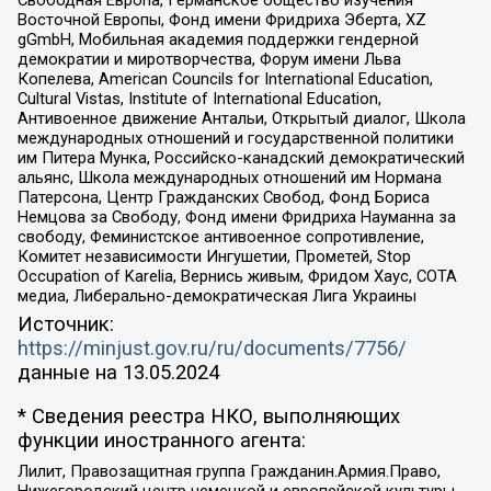
Свободная Европа, Германское общество изучения
Восточной Европы, Фонд имени Фридриха Эберта, XZ
gGmbH, Мобильная академия поддержки гендерной
демократии и миротворчества, Форум имени Льва
Копелева, American Councils for International Education,
Cultural Vistas, Institute of International Education,
Антивоенное движение Антальи, Открытый диалог, Школа
международных отношений и государственной политики
им Питера Мунка, Российско-канадский демократический
альянс, Школа международных отношений им Нормана
Патерсона, Центр Гражданских Свобод, Фонд Бориса
Немцова за Свободу, Фонд имени Фридриха Науманна за
свободу, Феминистское антивоенное сопротивление,
Комитет независимости Ингушетии, Прометей, Stop
Occupation of Karelia, Вернись живым, Фридом Хаус, СОТА
медиа, Либерально-демократическая Лига Украины
Источник:
https://minjust.gov.ru/ru/documents/7756/
данные на
13.05.2024
* Сведения реестра НКО, выполняющих
функции иностранного агента:
Лилит, Правозащитная группа Гражданин.Армия.Право,
Нижегородский центр немецкой и европейской культуры,