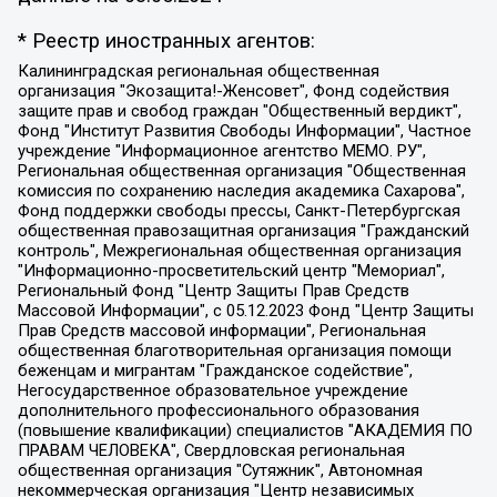
* Реестр иностранных агентов:
Калининградская региональная общественная организация "Экозащита!-Женсовет", Фонд содействия защите прав и свобод граждан "Общественный вердикт", Фонд "Институт Развития Свободы Информации", Частное учреждение "Информационное агентство МЕМО. РУ", Региональная общественная организация "Общественная комиссия по сохранению наследия академика Сахарова", Фонд поддержки свободы прессы, Санкт-Петербургская общественная правозащитная организация "Гражданский контроль", Межрегиональная общественная организация "Информационно-просветительский центр "Мемориал", Региональный Фонд "Центр Защиты Прав Средств Массовой Информации", с 05.12.2023 Фонд "Центр Защиты Прав Средств массовой информации", Региональная общественная благотворительная организация помощи беженцам и мигрантам "Гражданское содействие", Негосударственное образовательное учреждение дополнительного профессионального образования (повышение квалификации) специалистов "АКАДЕМИЯ ПО ПРАВАМ ЧЕЛОВЕКА", Свердловская региональная общественная организация "Сутяжник", Автономная некоммерческая организация "Центр независимых социологических исследований", Союз общественных объединений "Российский исследовательский центр по правам человека", Региональное общественное учреждение научно-информационный центр "МЕМОРИАЛ", Некоммерческая организация "Фонд защиты гласности", Автономная некоммерческая организация "Институт прав человека", Городская общественная организация "Екатеринбургское общество "МЕМОРИАЛ", Городская общественная организация "Рязанское историко-просветительское и правозащитное общество "Мемориал" (Рязанский Мемориал), Челябинский региональный орган общественной самодеятельности – женское общественное объединение "Женщины Евразии", Челябинский региональный орган общественной самодеятельности "Уральская правозащитная группа", Фонд содействия защите здоровья и социальной справедливости имени Андрея Рылькова, Автономная Некоммерческая Организация "Аналитический Центр Юрия Левады", Автономная некоммерческая организация социальной поддержки населения "Проект Апрель", Региональная общественная организация помощи женщинам и детям, находящимся в кризисной ситуации "Информационно-методический центр "Анна", Фонд содействия развитию массовых коммуникаций и правовому просвещению "Так-так-Так", Фонд содействия устойчивому развитию "Серебряная тайга", Свердловский региональный общественный фонд социальных проектов "Новое время", "Idel.Реалии", Кавказ.Реалии, Крым.Реалии, Телеканал Настоящее Время, Татаро-башкирская служба Радио Свобода (Azatliq Radiosi), Радио Свободная Европа/Радио Свобода (PCE/PC), "Сибирь.Реалии", "Фактограф", Благотворительный фонд помощи осужденным и их семьям, Автономная некоммерческая организация "Институт глобализации и социальных движений", Фонд "В защиту прав заключенных", Частное учреждение "Центр поддержки и содействия развитию средств массовой информации", Пензенский региональный общественный благотворительный фонд "Гражданский союз", "Север.Реалии", Некоммерческая организация Фонд "Правовая инициатива", Общество с ограниченной ответственностью "Радио Свободная Европа/Радио Свобода", Чешское информационное агентство "MEDIUM-ORIENT", Красноярская региональная общественная организация "Мы против СПИДа", Камалягин Денис Николаевич, Маркелов Сергей Евгеньевич, Пономарев Лев Александрович, Савицкая Людмила Алексеевна, Автономная некоммерческая организация "Центр по работе с проблемой насилия "НАСИЛИЮ.НЕТ", Межрегиональный профессиональный союз работников здравоохранения "Альянс врачей", Юридическое лицо, зарегистрированное в Латвийской Республике, SIA "Medusa Project" (регистрационный номер 40103797863, дата регистрации 10.06.2014), Некоммерческая организация "Фонд по борьбе с коррупцией", Автономная некоммерческая организация "Институт права и публичной политики", Баданин Роман Сергеевич, Гликин Максим Александрович, Железнова Мария Михайловна, Лукьянова Юлия Сергеевна, Маетная Елизавета Витальевна, Маняхин Петр Борисович, Чуракова Ольга Владимировна, Ярош Юлия Петровна, Юридическое лицо "The Insider SIA", зарегистрированное в Риге, Латвийская Республика (дата регистрации 26.06.2015), являющееся администратором доменного имени интернет-издания "The Insider SIA", https://theins.ru, Постернак Алексей Евгеньевич, Рубин Михаил Аркадьевич, Анин Роман Александрович, Юридическое лицо Istories fonds, зарегистрированное в Латвийской Республике (регистрационный номер 50008295751, дата регистрации 24.02.2020), Великовский Дмитрий Александрович, Долинина Ирина Николаевна, Мароховская Алеся Алексеевна, Шлейнов Роман Юрьевич, Шмагун Олеся Валентиновна, Общество с ограниченной ответственностью "Альтаир 2021", Общество с ограниченной ответственностью "Вега 2021", Общество с ограниченной ответственностью "Главный редактор 2021", Общество с ограниченной ответственностью "Ромашки монолит", Важенков Артем Валерьевич, Ивановская областная общественная организация "Центр гендерных исследований", Гурман Юрий Альбертович, Медиапроект "ОВД-Инфо", Егоров Владимир Владимирович, Жилинский Владимир Александрович, Общество с ограниченной ответственностью "ЗП", Иванова София Юрьевна, Карезина Инна Павловна, Кильтау Екатерина Викторовна, Петров Алексей Викторович, Пискунов Сергей Евгеньевич, Смирнов Сергей Сергеевич, Тихонов Михаил Сергеевич, Общество с ограниченной ответственностью "ЖУРНАЛИСТ-ИНОСТРАННЫЙ АГЕНТ", Арапова Галина Юрьевна, Вольтская Татьяна Анатольевна, Американская компания "Mason G.E.S. Anonymous Foundation" (США), являющаяся владельцем интернет-издания https://mnews.world/, Компания "Stichting Bellingcat", зарегистрированная в Нидерландах (дата регистрации 11.07.2018), Захаров Андрей Вячеславович, Клепиковская Екатерина Дмитриевна, Общество с ограниченной ответственностью "МЕМО", Перл Роман Александрович, Симонов Евгений Алексеевич, Соловьева Елена Анатольевна, Сотников Даниил Владимирович, Сурначева Елизавета Дмитриевна, Автономная некоммерческая организация по защите прав человека и информированию населения "Якутия – Наше Мнение", Общество с ограниченной ответственностью "Москоу диджитал медиа", с 26.01.2023 Общество с ограниченной ответственностью "Чайка Белые сады", Ветошкина Валерия Валерьевна, Заговора Максим Александрович, Межрегиональное общественное движение "Российская ЛГБТ - сеть", Оленичев Максим Владимирович, Павлов Иван Юрьевич, Скворцова Елена Сергеевна, Общество с ограниченной ответственностью "Как бы инагент", Кочетков Игорь Викторович, Общество с ограниченной ответственностью "Честные выборы", Еланчик Олег Александрович, Общество с ограниченной ответственностью "Нобелевский призыв", Гималова Регина Эмилевна, Григорьев Андрей Валерьевич, Григорьева Алина Александровна, Ассоциация по содействию защите прав призывников, альтернативнослужащих и военнослужащих "Правозащитная группа "Гражданин.Армия.Право", Хисамова Регина Фаритовна, Автономная некоммерческая организация по реализации социально-правовых программ "Лилит", Дальневосточное общественное движение "Маяк", Санкт-Петербургская ЛГБТ-инициативная группа "Выход", Инициативная группа ЛГБТ+ "Реверс", Алексеев Андрей Викторович, Бекбулатова Таисия Львовна, Беляев Иван Михайлович, Владыкина Елена Сергеевна, Гельман Марат Александрович, Никульшина Вероника Юрьевна, Толоконникова Надежда Андреевна, Шендерович Виктор Анатольевич, Общество с ограниченной ответственностью "Данное сообщение", Общество с ограниченной ответственностью Издательский дом "Новая глава", Айнбиндер Александра Александровна, Московский комьюнити-центр для ЛГБТ+инициатив, Благотворительный фонд развития филантропии, Deutsche Welle (Германия, Kurt-Schumacher-Strasse 3, 53113 Bonn), Борзунова Мария Михайловна, Воробьев Виктор Викторович, Голубева Анна Львовна, Константинова Алла Михайловна, Малкова Ирина Владимировна, Мурадов Мурад Абдулгалимович, Осетинская Елизавета Николаевна, Понасенков Евгений Николаевич, Ганапольский Матвей Юрьевич, Киселев Евгений Алексеевич, Борухович Ирина Григорьевна, Дремин Иван Тимофеевич, Дубровский Дмитрий Викторович, Красноярская региональная общественная организация поддержки и развития альтернативных образовательных технологий и межкультурных коммуникаций "ИНТЕРРА", Маяковская Екатерина Алексеевна, Фейгин Марк Захарович, Филимонов Андрей Викторович, Дзугкоева Регина Николаевна, Доброхотов Роман Александрович, Дудь Юрий Александрович, Елкин Сергей Владимирович, Кругликов Кирилл Игоревич, Сабунаева Мария Леонидовна, Семенов Алексей Владимирович, Шаинян Карен Багратович, Шульман Екатерина Михайловна, Асафьев Артур Валерьевич, Вахштайн Виктор Семенович, Венедиктов Алексей Алексеевич, Лушникова Екатерина Евгеньевна, Волков Леонид Михайлович, Невзоров Александр Глебович, Пархоменко Сергей Борисович, Сироткин Ярослав Николаевич, Кара-Мурза Владимир Владимирович, Баранова Наталья Владимировна, Гозман Леонид Яковлевич, Кагарлицкий Борис Юльевич, Климарев Михаил Валерьевич, Милов Владимир Станиславович, Автономная некоммерческая организация Краснодарский центр современного искусства "Типография", Моргенштерн Алишер Тагирович, Соболь Любовь Эдуардовна, Общество с ограниченной ответственностью "ЛИЗА НОРМ", Каспаров Гарри Кимович, Ходорковский Михаил Борисович, Общество с ограниченной ответственностью "Апрельские тезисы", Данилович Ирина Брониславовна, Кашин Олег Владимирович, Петров Николай Владимирович, Пивоваров Алексей Владимирович, Соколов Михаил Владимирович, Цветкова Юлия Владимировна, Чичваркин Евгений Александрович, Комитет против пыток/Команда против пыток, Общество с ограниченной ответственностью "Первый научный", Общество с ограниченной ответственностью "Вертолет и ко", Белоцерковская Вероника Борисовна, Кац Максим Евгеньевич, Лазарева Татьяна Юрьевна, Шаведдинов Руслан Табризович, Яшин Илья Валерьевич, Общество с ограниченной ответственностью "Иноагент ААВ", Алешковский Дмитрий Петрович, Альбац Евгения Марковна, Быков Дмитрий Львович, Галямина Юлия Евгеньевна, Лойко Сергей Леонидович, Мартынов Кирилл Константинович, Медведев Сергей Александрович, Крашенинников Федор Геннадиевич, Гордеева Катерина Вл