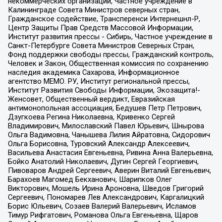
некоммерческих организаций, Частное учреждение в
Калининграде Совета Министров северных стран,
Гражданское содействие, Трансперенси Интернешнл-Р,
Центр Защиты Прав Средств Массовой Информации,
Институт развития прессы - Сибирь, Частное учреждение в
Санкт-Петербурге Совета Министров Северных Стран,
Фонд поддержки свободы прессы, Гражданский контроль,
Человек и Закон, Общественная комиссия по сохранению
наследия академика Сахарова, Информационное
агентство МЕМО. РУ, Институт региональной прессы,
Институт Развития Свободы Информации, Экозащита!-
Женсовет, Общественный вердикт, Евразийская
антимонопольная ассоциация, Бедушев Петр Петрович,
Дзугкоева Регина Николаевна, Кривенко Сергей
Владимирович, Милославский Павел Юрьевич, Шнырова
Ольга Вадимовна, Чанышева Лилия Айратовна, Сидорович
Ольга Борисовна, Туровский Александр Алексеевич,
Васильева Анастасия Евгеньевна, Ривина Анна Валерьевна,
Бойко Анатолий Николаевич, Дугин Сергей Георгиевич,
Пивоваров Андрей Сергеевич, Аверин Виталий Евгеньевич,
Барахоев Магомед Бекханович, Шарипков Олег
Викторович, Мошель Ирина Ароновна, Шведов Григорий
Сергеевич, Пономарев Лев Александрович, Каргалицкий
Борис Юльевич, Созаев Валерий Валерьевич, Исламов
Тимур Рифгатович, Романова Ольга Евгеньевна, Щаров