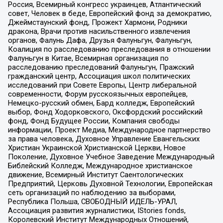
Россия, Всемирный конгресс украинцев, Атлантический
совет, Человек в беде, Европейский фонд за демократию,
Джеймстаунский фонд, Прожект Хармони, Родники
дракона, Врачи против насильственного извлечения
органов, Фалунь Дафа, Друзья Фалуньгун, Фалуньгун,
Коалиция по расследованию преследования в отношении
Фалуньгун в Китае, Всемирная организация по
расследованию преследований Фалуньгун, Пражский
гражданский центр, Ассоциация школ политических
исследований при Совете Европы, Центр либеральной
современности, Форум русскоязычных европейцев,
Немецко-русский обмен, Бард колледж, Европейский
выбор, Фонд Ходорковского, Оксфордский российский
фонд, Фонд Будущее России, Компания свободы
информации, Проект Медиа, Международное партнерство
за права человека, Духовное Управление Евангельских
Христиан Украинской Христианской Церкви, Новое
Поколение, Духовное Учебное Заведение Международный
Библейский Колледж, Международное христианское
движение, Всемирный Институт Саентологических
Предприятий, Церковь Духовной Технологии, Европейская
сеть организаций по наблюдению за выборами,
Республика Польша, СВОБОДНЫЙ ИДЕЛЬ-УРАЛ,
Ассоциация развития журналистики, IStories fonds,
Королевский Институт Международных Отношений,