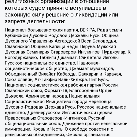
религиозных организаций в отношении
которых судом принято вступившее в
законную силу решение о ликвидации или
запрете деятельности:
Национал-большевистская партия, ВЕК РА, Рада земли
Кубанской Духовно Родовой Державы Русь, Община
Духовного Управления Асгардской Веси Беловодья,
Славянская Община Капища Веды Перуна, Мужская
Духовная Семинария Староверов-Инглингов, Нурджулар, К
Богодержавию, Таблиги Джамаат, Свидетели Иеговы,
Русское национальное единство, Национал-
социалистическое общество, Джамаат мувахидов,
Объединенный Вилайат Кабарды, Балкарии и Карачая,
Союз славян, Ат-Такфир Валь-Хиджра, Пит Буль,
Национал-социалистическая рабочая партия России,
Славянский союз, Формат-18, Благородный Орден
Дьявола, Армия воли народа, Национальная
Социалистическая Инициатива города Череповца,
Духовно-Родовая Держава Русь, Русское национальное
единство, Древнерусской Инглистической церкви
Православных Староверов-Инглингов, Русский
общенациональный союз, Движение против нелегальной
иммиграции, Кровь и Честь, О свободе совести и о
религиозных объединениях, Омская организация