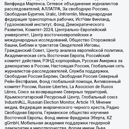
Вилфрида Мартенса, Сетевое объединение журналистов
расследователей, АЛЛАТРА, За свободную Россию,
Свободная Бурятия, Uralic, UnKremlin, Международная
федерация транспортных рабочих, ИстЧам Финланд,
Гудзоновский институт, Фонд Демократического
Развития, Комитет-2024, Центрально-Европейский
университет, Центр восточноевропейских и
международных исследований, Общество Сторожевой
башни, Библии и трактатов Свидетелей Иеговы,
Гражданский Совет, Центр анализа европейской политики,
Академическая сеть Восточная Европа, Российский
комитет действия, РЭНД корпорейшн, Русская Америка за
демократию в России, Настоящая Россия, Глобальная сеть
журналистов-расследователей, Служба поддержки,
Свободная Россия Берлин, Свободная Россия Северный
Рейн-Вестфалия, Фонд глобальной помощи, Антивоенный
комитет России, Russie-Libertes, La Asocicion de Rusos
Libres, Союз за возвращение Северных территорий,
Крымскотатарский Ресурсный Центр, Глобальный союз
IndustriALL, Russian Election Monitor, Article 19, Мнение
медиа, Федерация анархического черного креста, Радио
Свободная Европа, Германское общество изучения
Восточной Европы, Фонд имени Фридриха Эберта, XZ
gGmbH, Мобильная академия поддержки гендерной
демократии и миротворчества, Форум имени Льва