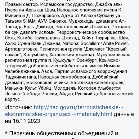
Правый сектор, Исламское государство, Джабха аль-
Нусра ли-Ахль аш-Шам, Народное ополчение имени К.
Минина и Д. Пожарского, Аджр от Аллаха Субхану уа
Тагьаля SHAM, АУМ Синрике, Муджахеды джамаата Ат-
Тавхида Валь-Джихад, Чистопольский Джамаат, Рохнамо
ба суи давлати исломи, Террористическое сообщество
Сеть, Катиба Таухид валь-Джихад, Хайят Тахрир аш-Шам,
Ахлю Сунна Валь Джамаа, National Socialism/White Power,
Артподготовка, Религиозная группа “Джамаат “Красный
пахарь”, Колумбайн, Хатлонский джамаат, Мусульманская
религиозная группа п. Кушкуль г. Оренбург, Крымско-
татарский добровольческий батальон имени Номана
Челебиджихана, Азов, Партия исламского возрождения
Таджикистана, Народная самооборона, Дуббайский
джамаат, московская ячейка, Батал-Хаджи Белхороев,
Маньяки Культ Убийц, Молодёжь Которая Улыбается,
Легион Свобода России, Айдар, Русский добровольческий
корпус
Источник:
http://nac.gov.ru/terroristicheskie-i-
ekstremistskie-organizacii-i-materialy.html
данные
на
16.11.2023
* Перечень общественных объединений и