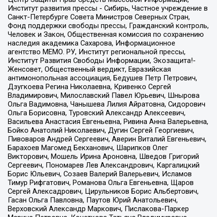
Институт развития прессы - Сибирь, Частное учреждение в
Санкт-Петербурге Совета Министров Северных Стран,
Фонд поддержки свободы прессы, Гражданский контроль,
Человек и Закон, Общественная комиссия по сохранению
наследия академика Сахарова, Информационное
агентство МЕМО. РУ, Институт региональной прессы,
Институт Развития Свободы Информации, Экозащита!-
Женсовет, Общественный вердикт, Евразийская
антимонопольная ассоциация, Бедушев Петр Петрович,
Дзугкоева Регина Николаевна, Кривенко Сергей
Владимирович, Милославский Павел Юрьевич, Шнырова
Ольга Вадимовна, Чанышева Лилия Айратовна, Сидорович
Ольга Борисовна, Туровский Александр Алексеевич,
Васильева Анастасия Евгеньевна, Ривина Анна Валерьевна,
Бойко Анатолий Николаевич, Дугин Сергей Георгиевич,
Пивоваров Андрей Сергеевич, Аверин Виталий Евгеньевич,
Барахоев Магомед Бекханович, Шарипков Олег
Викторович, Мошель Ирина Ароновна, Шведов Григорий
Сергеевич, Пономарев Лев Александрович, Каргалицкий
Борис Юльевич, Созаев Валерий Валерьевич, Исламов
Тимур Рифгатович, Романова Ольга Евгеньевна, Щаров
Сергей Алексадрович, Цирульников Борис Альбертович,
Гасан Ольга Павловна, Паутов Юрий Анатольевич,
Верховский Александр Маркович, Пислакова-Паркер