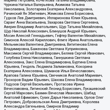
Марина Петровна, Кочеткова Татьяна Владимировна,
Чуркина Наталья Валерьевна, Акимова Татьяна
Николаевна, Золотарева Екатерина Александровна,
Рачинский Ян Збигневич, Жемкова Елена Борисовна,
Гудков Лев Дмитриевич, Илларионова Юлия Юрьевна,
Саранг Анна Васильевна, Захарова Светлана Сергеевна,
Аверин Владимир Анатольевич, Щур Татьяна Михайловна,
Щур Николай Алексеевич, Блинушов Андрей Юрьевич,
Мосин Алексей Геннадьевич, Гефтер Валентин Михайлович,
Симонов Алексей Кириллович, Флиге Ирина Анатольевна,
Мельникова Валентина Дмитриевна, Вититинова Елена
Владимировна, Баженова Светлана Куприяновна,
Максимов Сергей Владимирович, Беляев Сергей Иванович,
Голубева Елена Николаевна, Ганнушкина Светлана
Алексеевна, Закс Елена Владимировна, Буртина Елена
Юрьевна, Гендель Людмила Залмановна, Кокорина
Екатерина Алексеевна, Шуманов Илья Вячеславович,
Арапова Галина Юрьевна, Свечников Анатолий Мариевич,
Прохоров Вадим Юрьевич, Шахова Елена Владимировна,
Подузов Сергей Васильевич, Протасова Ирина
Вячеславовна, Литинский Леонид Борисович, Лукашевский
Сергей Маркович, Бахмин Вячеслав Иванович, Шабад
Анатолий Ефимович, Сухих Дарья Николаевна, Орлов Олег
Петрович, Добровольская Анна Дмитриевна, Королева
Александра Евгеньевна, Смирнов Владимир