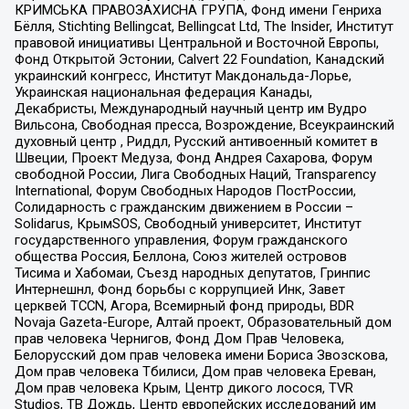
КРИМСЬКА ПРАВОЗАХИСНА ГРУПА, Фонд имени Генриха
Бёлля, Stichting Bellingcat, Bellingcat Ltd, The Insider, Институт
правовой инициативы Центральной и Восточной Европы,
Фонд Открытой Эстонии, Calvert 22 Foundation, Канадский
украинский конгресс, Институт Макдональда-Лорье,
Украинская национальная федерация Канады,
Декабристы, Международный научный центр им Вудро
Вильсона, Свободная пресса, Возрождение, Всеукраинский
духовный центр , Риддл, Русский антивоенный комитет в
Швеции, Проект Медуза, Фонд Андрея Сахарова, Форум
свободной России, Лига Свободных Наций, Transparеncy
International, Форум Свободных Народов ПостРоссии,
Солидарность с гражданским движением в России –
Solidarus, КрымSOS, Свободный университет, Институт
государственного управления, Форум гражданского
общества Россия, Беллона, Союз жителей островов
Тисима и Хабомаи, Съезд народных депутатов, Гринпис
Интернешнл, Фонд борьбы с коррупцией Инк, Завет
церквей TCCN, Агора, Всемирный фонд природы, BDR
Novaja Gazeta-Europe, Алтай проект, Образовательный дом
прав человека Чернигов, Фонд Дом Прав Человека,
Белорусский дом прав человека имени Бориса Звозскова,
Дом прав человека Тбилиси, Дом прав человека Ереван,
Дом прав человека Крым, Центр дикого лосося, TVR
Studios, ТВ Дождь, Центр европейских исследований им