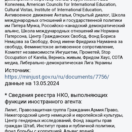
Копелева, American Councils for International Education,
Cultural Vistas, Institute of International Education,
Антивоенное движение Антальи, Открытый диалог, Школа
международных отношений и государственной политики
им Питера Мунка, Российско-канадский демократический
альянс, Школа международных отношений им Нормана
Патерсона, Центр Гражданских Свобод, Фонд Бориса
Немцова за Свободу, Фонд имени Фридриха Науманна за
свободу, Феминистское антивоенное сопротивление,
Комитет независимости Ингушетии, Прометей, Stop
Occupation of Karelia, Вернись живым, Фридом Хаус, СОТА
медиа, Либерально-демократическая Лига Украины
Источник:
https://minjust.gov.ru/ru/documents/7756/
данные на
13.05.2024
* Сведения реестра НКО, выполняющих
функции иностранного агента:
Лилит, Правозащитная группа Гражданин.Армия.Право,
Нижегородский центр немецкой и европейской культуры,
Центр гендерных исследований, Фонд защиты прав
граждан Штаб, Институт права и публичной политики,
Фонд борьбы с коррупцией, Альянс врачей,