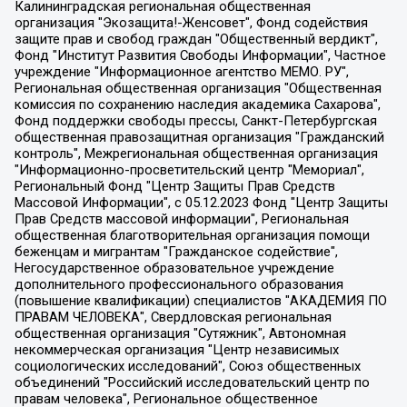
Калининградская региональная общественная организация "Экозащита!-Женсовет", Фонд содействия защите прав и свобод граждан "Общественный вердикт", Фонд "Институт Развития Свободы Информации", Частное учреждение "Информационное агентство МЕМО. РУ", Региональная общественная организация "Общественная комиссия по сохранению наследия академика Сахарова", Фонд поддержки свободы прессы, Санкт-Петербургская общественная правозащитная организация "Гражданский контроль", Межрегиональная общественная организация "Информационно-просветительский центр "Мемориал", Региональный Фонд "Центр Защиты Прав Средств Массовой Информации", с 05.12.2023 Фонд "Центр Защиты Прав Средств массовой информации", Региональная общественная благотворительная организация помощи беженцам и мигрантам "Гражданское содействие", Негосударственное образовательное учреждение дополнительного профессионального образования (повышение квалификации) специалистов "АКАДЕМИЯ ПО ПРАВАМ ЧЕЛОВЕКА", Свердловская региональная общественная организация "Сутяжник", Автономная некоммерческая организация "Центр независимых социологических исследований", Союз общественных объединений "Российский исследовательский центр по правам человека", Региональное общественное учреждение научно-информационный центр "МЕМОРИАЛ", Некоммерческая организация "Фонд защиты гласности", Автономная некоммерческая организация "Институт прав человека", Городская общественная организация "Екатеринбургское общество "МЕМОРИАЛ", Городская общественная организация "Рязанское историко-просветительское и правозащитное общество "Мемориал" (Рязанский Мемориал), Челябинский региональный орган общественной самодеятельности – женское общественное объединение "Женщины Евразии", Челябинский региональный орган общественной самодеятельности "Уральская правозащитная группа", Фонд содействия защите здоровья и социальной справедливости имени Андрея Рылькова, Автономная Некоммерческая Организация "Аналитический Центр Юрия Левады", Автономная некоммерческая организация социальной поддержки населения "Проект Апрель", Региональная общественная организация помощи женщинам и детям, находящимся в кризисной ситуации "Информационно-методический центр "Анна", Фонд содействия развитию массовых коммуникаций и правовому просвещению "Так-так-Так", Фонд содействия устойчивому развитию "Серебряная тайга", Свердловский региональный общественный фонд социальных проектов "Новое время", "Idel.Реалии", Кавказ.Реалии, Крым.Реалии, Телеканал Настоящее Время, Татаро-башкирская служба Радио Свобода (Azatliq Radiosi), Радио Свободная Европа/Радио Свобода (PCE/PC), "Сибирь.Реалии", "Фактограф", Благотворительный фонд помощи осужденным и их семьям, Автономная некоммерческая организация "Институт глобализации и социальных движений", Фонд "В защиту прав заключенных", Частное учреждение "Центр поддержки и содействия развитию средств массовой информации", Пензенский региональный общественный благотворительный фонд "Гражданский союз", "Север.Реалии", Некоммерческая организация Фонд "Правовая инициатива", Общество с ограниченной ответственностью "Радио Свободная Европа/Радио Свобода", Чешское информационное агентство "MEDIUM-ORIENT", Красноярская региональная общественная организация "Мы против СПИДа", Камалягин Денис Николаевич, Маркелов Сергей Евгеньевич, Пономарев Лев Александрович, Савицкая Людмила Алексеевна, Автономная некоммерческая организация "Центр по работе с проблемой насилия "НАСИЛИЮ.НЕТ", Межрегиональный профессиональный союз работников здравоохранения "Альянс врачей", Юридическое лицо, зарегистрированное в Латвийской Республике, SIA "Medusa Project" (регистрационный номер 40103797863, дата регистрации 10.06.2014), Некоммерческая организация "Фонд по борьбе с коррупцией", Автономная некоммерческая организация "Институт права и публичной политики", Баданин Роман Сергеевич, Гликин Максим Александрович, Железнова Мария Михайловна, Лукьянова Юлия Сергеевна, Маетная Елизавета Витальевна, Маняхин Петр Борисович, Чуракова Ольга Владимировна, Ярош Юлия Петровна, Юридическое лицо "The Insider SIA", зарегистрированное в Риге, Латвийская Республика (дата регистрации 26.06.2015), являющееся администратором доменного имени интернет-издания "The Insider SIA", https://theins.ru, Постернак Алексей Евгеньевич, Рубин Михаил Аркадьевич, Анин Роман Александрович, Юридическое лицо Istories fonds, зарегистрированное в Латвийской Республике (регистрационный номер 50008295751, дата регистрации 24.02.2020), Великовский Дмитрий Александрович, Долинина Ирина Николаевна, Мароховская Алеся Алексеевна, Шлейнов Роман Юрьевич, Шмагун Олеся Валентиновна, Общество с ограниченной ответственностью "Альтаир 2021", Общество с ограниченной ответственностью "Вега 2021", Общество с ограниченной ответственностью "Главный редактор 2021", Общество с ограниченной ответственностью "Ромашки монолит", Важенков Артем Валерьевич, Ивановская областная общественная организация "Центр гендерных исследований", Гурман Юрий Альбертович, Медиапроект "ОВД-Инфо", Егоров Владимир Владимирович, Жилинский Владимир Александрович, Общество с ограниченной ответственностью "ЗП", Иванова София Юрьевна, Карезина Инна Павловна, Кильтау Екатерина Викторовна, Петров Алексей Викторович, Пискунов Сергей Евгеньевич, Смирнов Сергей Сергеевич, Тихонов Михаил Сергеевич, Общество с ограниченной ответственностью "ЖУРНАЛИСТ-ИНОСТРАННЫЙ АГЕНТ", Арапова Галина Юрьевна, Вольтская Татьяна Анатольевна, Американская компания "Mason G.E.S. Anonymous Foundation" (США), являющаяся владельцем интернет-издания https://mnews.world/, Компания "Stichting Bellingcat", зарегистрированная в Нидерландах (дата регистрации 11.07.2018), Захаров Андрей Вячеславович, Клепиковская Екатерина Дмитриевна, Общество с ограниченной ответственностью "МЕМО", Перл Роман Александрович, Симонов Евгений Алексеевич, Соловьева Елена Анатольевна, Сотников Даниил Владимирович, Сурначева Елизавета Дмитриевна, Автономная некоммерческая организация по защите прав человека и информированию населения "Якутия – Наше Мнение", Общество с ограниченной ответственностью "Москоу диджитал медиа", с 26.01.2023 Общество с ограниченной ответственностью "Чайка Белые сады", Ветошкина Валерия Валерьевна, Заговора Максим Александрович, Межрегиональное общественное движение "Российская ЛГБТ - сеть", Оленичев Максим Владимирович, Павлов Иван Юрьевич, Скворцова Елена Сергеевна, Общество с ограниченной ответственностью "Как бы инагент", Кочетков Игорь Викторович, Общество с ограниченной ответственностью "Честные выборы", Еланчик Олег Александрович, Общество с ограниченной ответственностью "Нобелевский призыв", Гималова Регина Эмилевна, Григорьев Андрей Валерьевич, Григорьева Алина Александровна, Ассоциация по содействию защите прав призывников, альтернативнослужащих и военнослужащих "Правозащитная группа "Гражданин.Армия.Право", Хисамова Регина Фаритовна, Автономная некоммерческая организация по реализации социально-правовых программ "Лилит", Дальневосточное общественное движение "Маяк", Санкт-Петербургская ЛГБТ-инициативная группа "Выход", Инициативная группа ЛГБТ+ "Реверс", Алексеев Андрей Викторович, Бекбулатова Таисия Львовна, Беляев Иван Михайлович, Владыкина Елена Сергеевна, Гельман Марат Александрович, Никульшина Вероника Юрьевна, Толоконникова Надежда Андреевна, Шендерович Виктор Анатольевич, Общество с ограниченной ответственностью "Данное сообщение", Общество с ограниченной ответственностью Издательский дом "Новая глава", Айнбиндер Александра Александровна, Московский комьюнити-центр для ЛГБТ+инициатив, Благотворительный фонд развития филантропии, Deutsche Welle (Германия, Kurt-Schumacher-Strasse 3, 53113 Bonn), Борзунова Мария Михайловна, Воробьев Виктор Викторович, Голубева Анна Львовна, Константинова Алла Михайловна, Малкова Ирина Владимировна, Мурадов Мурад Абдулгалимович, Осетинская Елизавета Николаевна, Понасенков Евгений Николаевич, Ганапольский Матвей Юрьевич, Киселев Евгений Алексеевич, Борухович Ирина Григорьевна, Дремин Иван Тимофеевич, Дубровский Дмитрий Викторович, Красноярская региональная общественная организация поддержки и развития альтернативных образовательных технологий и межкультурных коммуникаций "ИНТЕРРА", Маяковская Екатерина Алексеевна, Фейгин Марк Захарович, Филимонов Андрей Викторович, Дзугкоева Регина Николаевна, Доброхотов Роман Александрович, Дудь Юрий Александрович, Елкин Сергей Владимирович, Кругликов Кирилл Игоревич, Сабунаева Мария Леонидовна, Семенов Алексей Владимирович, Шаинян Карен Багратович, Шульман Екатерина Михайловна, Асафьев Артур Валерьевич, Вахштайн Виктор Семенович, Венедиктов Алексей Алексеевич, Лушникова Екатерина Евгеньевна, Волков Леонид Михайлович, Невзоров Александр Глебович, Пархоменко Сергей Борисович, Сироткин Ярослав Николаевич, Кара-Мурза Владимир Владимирович, Баранова Наталья Владимировна, Гозман Леонид Яковлевич, Кагарлицкий Борис Юльевич, Климарев Михаил Валерьевич, Милов Владимир Станиславович, Автономная некоммерческая организация Краснодарский центр современного искусства "Типография", Моргенштерн Алишер Тагирович, Соболь Любовь Эдуардовна, Общество с ограниченной ответственностью "ЛИЗА НОРМ", Каспаров Гарри Кимович, Ходорковский Михаил Борисович, Общество с ограниченной ответственностью "Апрельские тезисы", Данилович Ирина Брониславовна, Кашин Олег Владимирович, Петров Николай Владимирович, Пивоваров Алексей Владимирович, Соколов Михаил Владимирович, Цветкова Юлия Владимировна, Чичваркин Евгений Александрович, Комитет против пыток/Команда против пыток, Общество с ограниченной ответственностью "Первый научный", Общество с ограниченной ответственностью "Вертолет и ко", Белоцерковская Вероника Борисовна, Кац Максим Евгеньевич, Лазарева Татьяна Юрьевна, Шаведдинов Руслан Табризович, Яшин Илья Валерьевич, Общество с ограниченной ответственностью "Иноагент ААВ", Алешковский Дмитрий Петрович, Альбац Евгения Марковна, Быков Дмитрий Львович, Галямина Юлия Евгеньевна, Лойко Сергей Леонидович, Мартынов Кирилл Константинович, Медведев Сергей Александрович, Крашенинников Федор Геннадиевич, Гордеева Катерина Вл