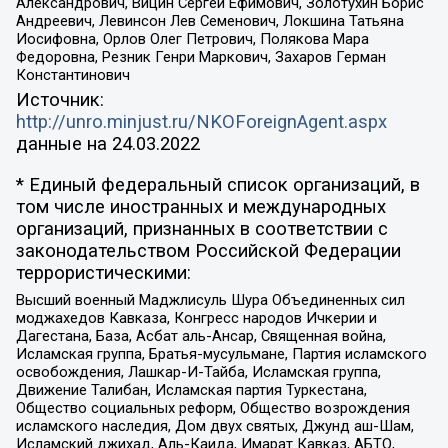
Александрович, Вицин Сергей Ефимович, Золотухин Борис
Андреевич, Левинсон Лев Семенович, Локшина Татьяна
Иосифовна, Орлов Олег Петрович, Полякова Мара
Федоровна, Резник Генри Маркович, Захаров Герман
Константинович
Источник:
http://unro.minjust.ru/NKOForeignAgent.aspx
данные на
24.03.2022
* Единый федеральный список организаций, в
том числе иностранных и международных
организаций, признанных в соответствии с
законодательством Российской Федерации
террористическими:
Высший военный Маджлисуль Шура Объединенных сил
моджахедов Кавказа, Конгресс народов Ичкерии и
Дагестана, База, Асбат аль-Ансар, Священная война,
Исламская группа, Братья-мусульмане, Партия исламского
освобождения, Лашкар-И-Тайба, Исламская группа,
Движение Талибан, Исламская партия Туркестана,
Общество социальных реформ, Общество возрождения
исламского наследия, Дом двух святых, Джунд аш-Шам,
Исламский джихад, Аль-Каида, Имарат Кавказ, АБТО,