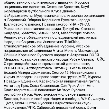
общественного политического движения Русское
национальное единство, Северное Братство, Клуб
Болельщиков Футбольного Клуба Динамо,
Файзрахманисты, Мусульманская религиозная организация
п. Боровский, Община Коренного Русского народа
Щелковского района, Правый сектор, УНА - УНСО,
Украинская повстанческая армия, Тризуб им. Степана
Бандеры, Братство, Белый Крест, Misanthropic division,
Религиозное объединение последователей инглиизма,
Народная Социальная Инициатива, TulaSkins,
Этнополитическое объединение Русские, Русское
национальное объединение Атака, Мечеть Мирмамеда,
Община Коренного Русского народа г. Астрахани, ВОЛЯ,
Меджлис крымскотатарского народа, Рубеж Севера, ТОЙС,
О противодействии экстремистской деятельности,
РЕВТАТПОД, Артподготовка, Штольц, В честь иконы
Божией Матери Державная, Сектор 16, Независимость,
Фирма, Молодежная правозащитная группа МПГ, Курсом
Правды и Единения, Каракольская инициативная группа,
Автоград Крю, Союз Славянских Сил Руси, Алля-Аят,
Благотворительный пансионат Ак Умут, Русская
республика Русь, Арестантское уголовное единство,
Башкорт, Нация и свобода, Нация и свобода, W.H.С., Фалунь
Дафа, Иртыш Ultras, Русский Патриотический клуб-
Новокузнецк/РПК, Сибирский державный союз, Фонд