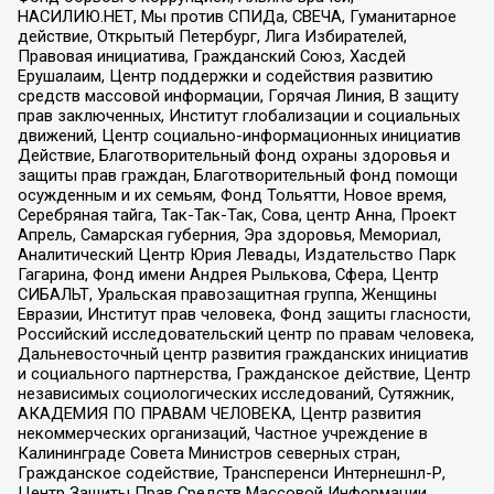
НАСИЛИЮ.НЕТ, Мы против СПИДа, СВЕЧА, Гуманитарное
действие, Открытый Петербург, Лига Избирателей,
Правовая инициатива, Гражданский Союз, Хасдей
Ерушалаим, Центр поддержки и содействия развитию
средств массовой информации, Горячая Линия, В защиту
прав заключенных, Институт глобализации и социальных
движений, Центр социально-информационных инициатив
Действие, Благотворительный фонд охраны здоровья и
защиты прав граждан, Благотворительный фонд помощи
осужденным и их семьям, Фонд Тольятти, Новое время,
Серебряная тайга, Так-Так-Так, Сова, центр Анна, Проект
Апрель, Самарская губерния, Эра здоровья, Мемориал,
Аналитический Центр Юрия Левады, Издательство Парк
Гагарина, Фонд имени Андрея Рылькова, Сфера, Центр
СИБАЛЬТ, Уральская правозащитная группа, Женщины
Евразии, Институт прав человека, Фонд защиты гласности,
Российский исследовательский центр по правам человека,
Дальневосточный центр развития гражданских инициатив
и социального партнерства, Гражданское действие, Центр
независимых социологических исследований, Сутяжник,
АКАДЕМИЯ ПО ПРАВАМ ЧЕЛОВЕКА, Центр развития
некоммерческих организаций, Частное учреждение в
Калининграде Совета Министров северных стран,
Гражданское содействие, Трансперенси Интернешнл-Р,
Центр Защиты Прав Средств Массовой Информации,